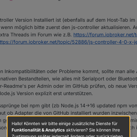
troller Version Installiert ist (ebenfalls auf dem Host-Tab i
 wenn möglich bitte zuerst den js-controller aktualisieren. 
extra Threads im Forum wie z.B.
https://forum.iobroker.net/
ttps://forum.iobroker.net/topic/52886/js-controller-4-0-x-je
 Inkompatibilitäten oder Probleme kommt, sollte man alle
 nativen Bestandteilen, wie alles mit Serialport oder Bluet
er-Readme's per Admin oder im GitHub prüfen, ob neue Ver
de.js Version explizit erst unterstützen.
sprünge bei npm gibt (zb Node.js 14->16 updated npm von 
aut ob Adapter die von GitHub installiert wurden inzwischen
n ggf von dort nochmals installieren oder updaten. Im Adm
Hallo! Könnten wir bitte einige zusätzliche Dienste für
esondert mit einem GitHub Symbol angezeigt. Das hilft auch
Funktionalität & Analytics
aktivieren? Sie können Ihre
Zustimmung später jederzeit ändern oder zurückziehen.