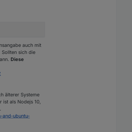
ionsangabe auch mit
Sollten sich die
kann.
Diese
2
ch älterer Systeme
 ist als Nodejs 10,
.
n-and-ubuntu-