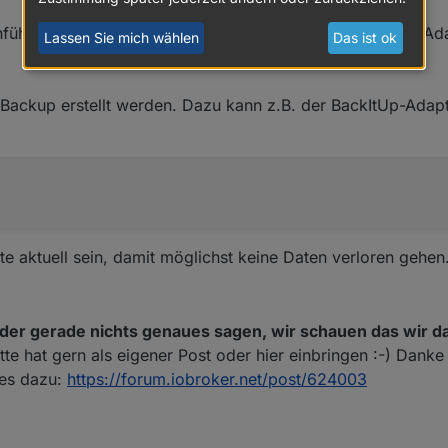
chführt kann es zu unnötigen Problemen beim update der A
Lassen Sie mich wählen
Das ist ok
 Backup erstellt werden. Dazu kann z.B. der BackItUp-Adap
e aktuell sein, damit möglichst keine Daten verloren gehen
der gerade nichts genaues sagen, wir schauen das wir d
te hat gern als eigener Post oder hier einbringen :-) Danke
 es dazu:
https://forum.iobroker.net/post/624003