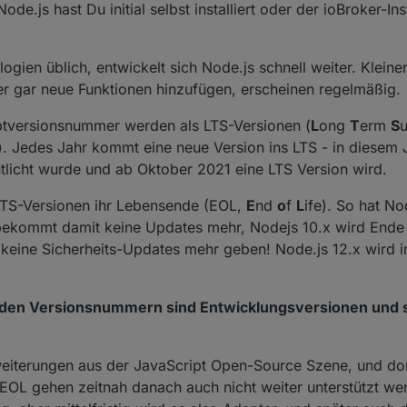
ode.js hast Du initial selbst installiert oder der ioBroker-Inst
gien üblich, entwickelt sich Node.js schnell weiter. Kleine
oder gar neue Funktionen hinzufügen, erscheinen regelmäßig.
ptversionsnummer werden als LTS-Versionen (
L
ong
T
erm
S
u
x). Jedes Jahr kommt eine neue Version ins LTS - in diesem J
ntlicht wurde und ab Oktober 2021 eine LTS Version wird.
LTS-Versionen ihr Lebensende (EOL,
E
nd
o
f
L
ife). So hat No
ekommt damit keine Updates mehr, Nodejs 10.x wird Ende A
 keine Sicherheits-Updates mehr geben! Node.js 12.x wird i
aden Versionsnummern sind Entwicklungsversionen und so
weiterungen aus der JavaScript Open-Source Szene, und do
 EOL gehen zeitnah danach auch nicht weiter unterstützt we