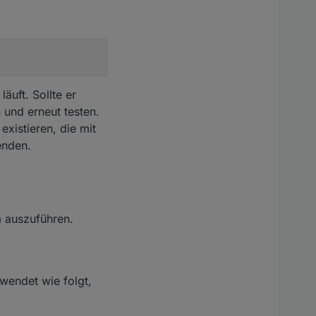
äuft. Sollte er
 und erneut testen.
xistieren, die mit
enden.
m auszuführen.
wendet wie folgt,