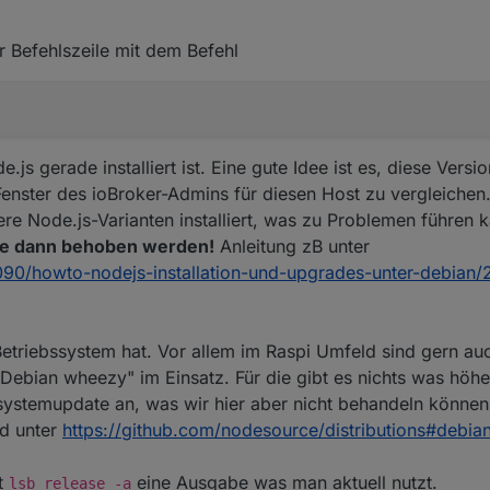
r Befehlszeile mit dem Befehl
js gerade installiert ist. Eine gute Idee ist es, diese Vers
enster des ioBroker-Admins für diesen Host zu vergleichen. 
re Node.js-Varianten installiert, was zu Problemen führen 
e dann behoben werden!
Anleitung zB unter
5090/howto-nodejs-installation-und-upgrades-unter-debian/
etriebssystem hat. Vor allem im Raspi Umfeld sind gern au
Debian wheezy" im Einsatz. Für die gibt es nichts was höher
ssystemupdate an, was wir hier aber nicht behandeln können
nd unter
https://github.com/nodesource/distributions#debia
t
eine Ausgabe was man aktuell nutzt.
lsb_release -a