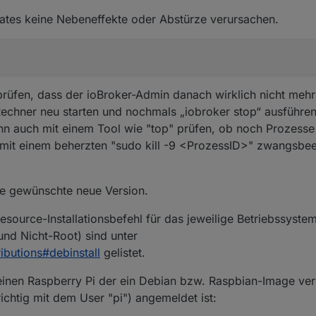
ates keine Nebeneffekte oder Abstürze verursachen.
üfen, dass der ioBroker-Admin danach wirklich nicht mehr l
Rechner neu starten und nochmals „iobroker stop“ ausführen
nn auch mit einem Tool wie "top" prüfen, ob noch Prozesse e
 mit einem beherzten "sudo kill -9 <ProzessID>" zwangsbe
die gewünschte neue Version.
esource-Installationsbefehl für das jeweilige Betriebssyste
und Nicht-Root) sind unter
ibutions#debinstall
gelistet.
 einen Raspberry Pi der ein Debian bzw. Raspbian-Image ver
richtig mit dem User "pi") angemeldet ist: