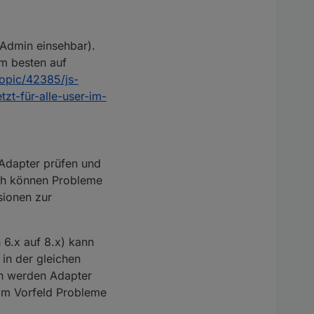
m Admin einsehbar).
Am besten auf
topic/42385/js-
tzt-für-alle-user-im-
 Adapter prüfen und
ooth können Probleme
sionen zur
6.x auf 8.x) kann
 in der gleichen
in werden Adapter
 im Vorfeld Probleme