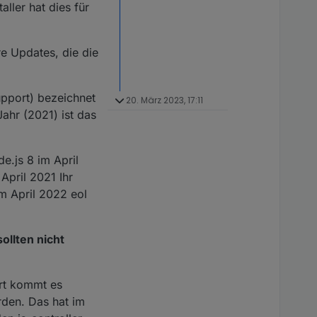
aller hat dies für
re Updates, die die
pport) bezeichnet
20. März 2023, 17:11
ahr (2021) ist das
de.js 8 im April
pril 2021 Ihr
m April 2022 eol
llten nicht
rt kommt es
rden. Das hat im