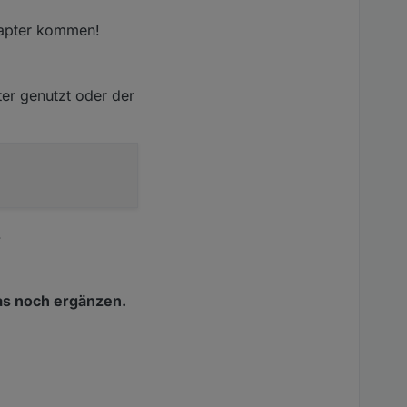
dapter kommen!
ter genutzt oder der
.
as noch ergänzen.