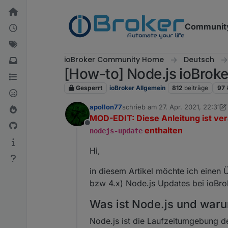
Weiter zum Inhalt
Communit
ioBroker Community Home
Deutsch
[How-to] Node.js ioBroke
Gesperrt
ioBroker Allgemein
812
beiträge
97
apollon77
schrieb am
27. Apr. 2021, 22:31
zuletzt editiert von Homoran
MOD-EDIT: Diese Anleitung ist veral
Offline
enthalten
nodejs-update
Hi,
in diesem Artikel möchte ich einen 
bzw 4.x) Node.js Updates bei ioBro
Was ist Node.js und war
Node.js ist die Laufzeitumgebung d