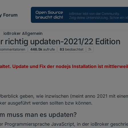
y Forum
ioBroker Allgemein
r richtig updaten-2021/22 Edition
kommentatoren
446.5k
aufrufe
83
beobachtet
tet. Update und Fix der nodejs Installation ist mittlerwe
Überblick geben, wie inzwischen (meint anno 2021 mit einem
ker ausgeführt werden sollten bzw können.
um muss man es updaten?
er Programmiersprache JavaScript, in der ioBroker geschrie