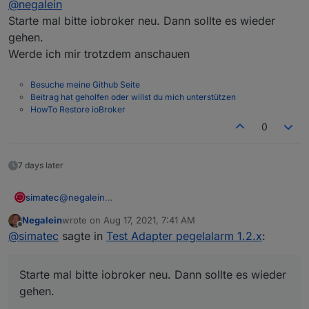
@
negalein
Dies ist die einzige Fehlermeldung (trotz Debug). Ist
bei beiden Instanzen gleich.
Starte mal bitte iobroker neu. Dann sollte es wieder
pegelalarm.1 2021-08-09 21:55:19.180	warn	
gehen.
Werde ich mir trotzdem anschauen
Besuche meine Github Seite
Beitrag hat geholfen oder willst du mich unterstützen
HowTo Restore ioBroker
JS-Controller: 3.3.15
0
Admin: 5.1.23
Script: 5.2.8
7 days later
simatec
@
negalein
Starte mal bitte iobroker neu. Dann sollte es wieder
Negalein
wrote on
Aug 17, 2021, 7:41 AM
gehen.
last edited by
Offline
@
simatec
sagte in
Test Adapter pegelalarm 1.2.x
:
Werde ich mir trotzdem anschauen
Starte mal bitte iobroker neu. Dann sollte es wieder
gehen.