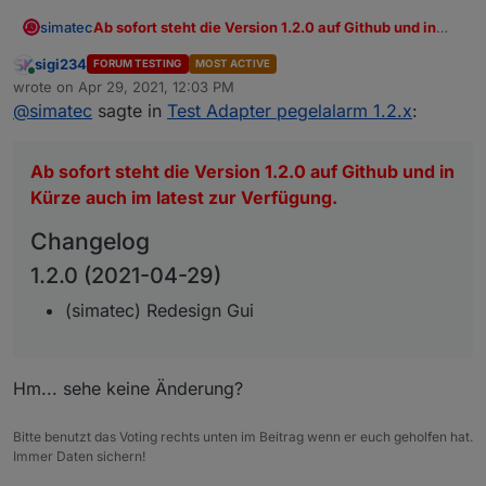
Ab sofort steht die Version 1.2.0 auf Github und in
simatec
Kürze auch im latest zur Verfügung.
sigi234
FORUM TESTING
MOST ACTIVE
Changelog
Online
wrote on
Apr 29, 2021, 12:03 PM
last edited by
1.2.0 (2021-04-29)
@
simatec
sagte in
Test Adapter pegelalarm 1.2.x
:
(simatec) Redesign Gui
Ab sofort steht die Version 1.2.0 auf Github und in
Kürze auch im latest zur Verfügung.
Changelog
1.2.0 (2021-04-29)
(simatec) Redesign Gui
Hm... sehe keine Änderung?
Bitte benutzt das Voting rechts unten im Beitrag wenn er euch geholfen hat.
Immer Daten sichern!