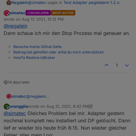
@
simatec
sagte in
Test Adapter pegelalarm 1.2.x
:
Negalein
simatec
DEVELOPER
MOST ACTIVE
Offline
Kannst du bitte ein Issue aufmachen?
wrote on
Aug 17, 2021, 10:12 PM
last edited by
@
negalein
Dann schaue ich mir den Stop Prozess mal genauer an.
Es gibt keine Möglichkeit eins aufzumachen.
Besuche meine Github Seite
Eventuell mit debuglog
Beitrag hat geholfen oder willst du mich unterstützen
HowTo Restore ioBroker
1
Dies ist die einzige Fehlermeldung (trotz Debug). Ist
bei beiden Instanzen gleich.
pegelalarm.1 2021-08-09 21:55:19.180	warn	
14 days later
JS-Controller: 3.3.15
Admin: 5.1.25
simatec
@
negalein
Dann schaue ich mir den Stop Prozess mal genauer
oranggila
wrote on
Aug 31, 2021, 8:42 PM
O
an.
last edited by oranggila
Aug 31, 2021, 10:54 PM
Offline
@
simatec
Gleiches Problem bei mir. Adapter gestern
nochmal komplett neu installiert und DP gelöscht. Dann
lief er wieder bis heute früh 8:15. Nun wieder gleicher
Fehler. Hier mein Log: