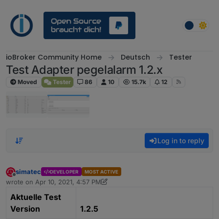
Skip to content
ioBroker Community Home
Deutsch
Tester
Test Adapter pegelalarm 1.2.x
Moved
Tester
86
10
15.7k
12
Log in to reply
simatec
DEVELOPER
MOST ACTIVE
Offline
wrote on
Apr 10, 2021, 4:57 PM
last edited by simatec
Dec 8, 2021, 1:42 PM
Aktuelle Test
Version
1.2.5