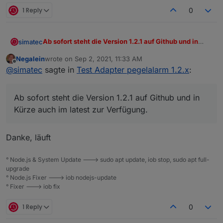
1 Reply
0
Ab sofort steht die Version 1.2.1 auf Github und in
simatec
Kürze auch im latest zur Verfügung.
Negalein
wrote on
Sep 2, 2021, 11:33 AM
Changelog
last edited by
Offline
@
simatec
sagte in
Test Adapter pegelalarm 1.2.x
:
1.2.1 (2021-09-02)
(simatec) Bugfix API-Request
Ab sofort steht die Version 1.2.1 auf Github und in
(simatec) dependencies updated
(simatec) small Bugfixes
Kürze auch im latest zur Verfügung.
Danke, läuft
° Node.js & System Update ---> sudo apt update, iob stop, sudo apt full-
upgrade
° Node.js Fixer ---> iob nodejs-update
° Fixer ---> iob fix
1 Reply
0