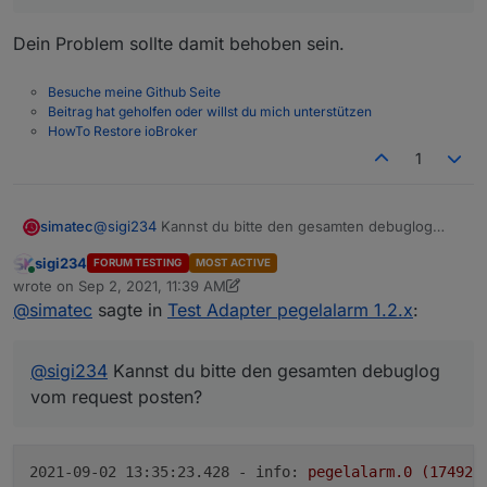
Dein Problem sollte damit behoben sein.
Besuche meine Github Seite
Beitrag hat geholfen oder willst du mich unterstützen
HowTo Restore ioBroker
1
simatec
@
sigi234
Kannst du bitte den gesamten debuglog
vom request posten?
sigi234
FORUM TESTING
MOST ACTIVE
Online
wrote on
Sep 2, 2021, 11:39 AM
last edited by sigi234
Sep 2, 2021, 1:44 PM
@
simatec
sagte in
Test Adapter pegelalarm 1.2.x
:
@
sigi234
Kannst du bitte den gesamten debuglog
vom request posten?
2021-09-02 13:35:23.428 - info:
pegelalarm.0
(17492)