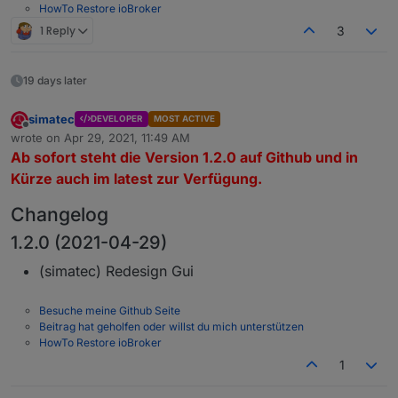
HowTo Restore ioBroker
1 Reply
3
19 days later
simatec
DEVELOPER
MOST ACTIVE
Offline
wrote on
Apr 29, 2021, 11:49 AM
last edited by
Ab sofort steht die Version 1.2.0 auf Github und in
Kürze auch im latest zur Verfügung.
Changelog
1.2.0 (2021-04-29)
(simatec) Redesign Gui
Besuche meine Github Seite
Beitrag hat geholfen oder willst du mich unterstützen
HowTo Restore ioBroker
1