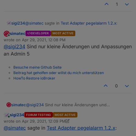
1
@
simatec
sagte in
Test Adapter pegelalarm 1.2.x
:
sigi234
simatec
DEVELOPER
MOST ACTIVE
Offline
Ab sofort steht die Version 1.2.0 auf Github und
wrote on
Apr 29, 2021, 12:08 PM
last edited by
in Kürze auch im latest zur Verfügung.
@
sigi234
Sind nur kleine Änderungen und Anpassungen
Hm... sehe keine Änderung?
an Admin 5
Changelog
1.2.0 (2021-04-29)
Besuche meine Github Seite
Beitrag hat geholfen oder willst du mich unterstützen
(simatec) Redesign Gui
HowTo Restore ioBroker
0
simatec
@
sigi234
Sind nur kleine Änderungen und
Anpassungen an Admin 5
sigi234
FORUM TESTING
MOST ACTIVE
Online
wrote on
Apr 29, 2021, 12:09 PM
last edited by sigi234
Apr 29, 2021, 2:11 PM
@
simatec
sagte in
Test Adapter pegelalarm 1.2.x
: