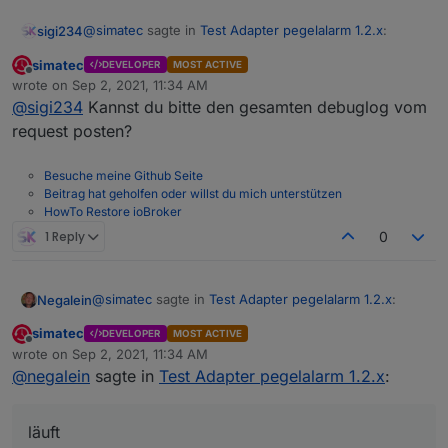
@
simatec
sagte in
Test Adapter pegelalarm 1.2.x
:
sigi234
simatec
DEVELOPER
MOST ACTIVE
Offline
Changelog
wrote on
Sep 2, 2021, 11:34 AM
last edited by
1.2.1 (2021-09-02)
@
sigi234
Kannst du bitte den gesamten debuglog vom
pegelalarm.0

request posten?
2021-09-02 13:16:59.391	info	Terminated (NO_
Alter DP?
Besuche meine Github Seite
pegelalarm.0

Beitrag hat geholfen oder willst du mich unterstützen
2021-09-02 13:16:40.985	info	undefined is no
HowTo Restore ioBroker
pegelalarm.0

1 Reply
0
2021-09-02 13:16:36.887	info	undefined is no
pegelalarm.0

@
simatec
sagte in
Test Adapter pegelalarm 1.2.x
:
Negalein
2021-09-02 13:16:32.741	info	undefined is no
simatec
DEVELOPER
MOST ACTIVE
Offline
pegelalarm.0

Ab sofort steht die Version 1.2.1 auf Github und
wrote on
Sep 2, 2021, 11:34 AM
last edited by
2021-09-02 13:16:27.390	info	undefined is no
in Kürze auch im latest zur Verfügung.
@
negalein
sagte in
Test Adapter pegelalarm 1.2.x
:
Danke, läuft
pegelalarm.0

läuft