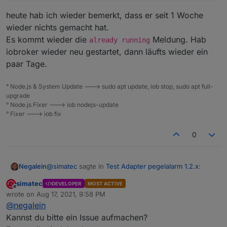
heute hab ich wieder bemerkt, dass er seit 1 Woche
wieder nichts gemacht hat.
Es kommt wieder die
Meldung. Hab
already running
iobroker wieder neu gestartet, dann läufts wieder ein
paar Tage.
° Node.js & System Update ---> sudo apt update, iob stop, sudo apt full-
upgrade
° Node.js Fixer ---> iob nodejs-update
° Fixer ---> iob fix
0
@
simatec
sagte in
Test Adapter pegelalarm 1.2.x
:
Negalein
simatec
DEVELOPER
MOST ACTIVE
Offline
Starte mal bitte iobroker neu. Dann sollte es
wrote on
Aug 17, 2021, 9:58 PM
last edited by
wieder gehen.
@
negalein
heute hab ich wieder bemerkt, dass er seit 1 Woche
Kannst du bitte ein Issue aufmachen?
wieder nichts gemacht hat.