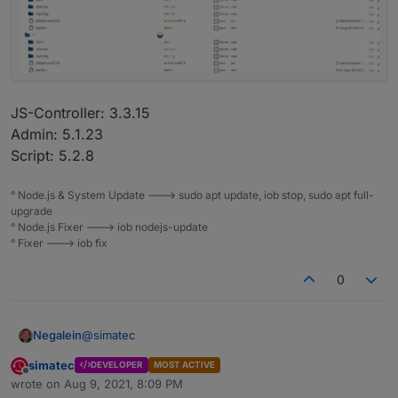
JS-Controller: 3.3.15
Admin: 5.1.23
Script: 5.2.8
° Node.js & System Update ---> sudo apt update, iob stop, sudo apt full-
upgrade
° Node.js Fixer ---> iob nodejs-update
° Fixer ---> iob fix
0
@
simatec
Negalein
simatec
DEVELOPER
MOST ACTIVE
Seit 2 Tagen aktualisiert der Adapter nicht mehr.
Offline
wrote on
Aug 9, 2021, 8:09 PM
last edited by