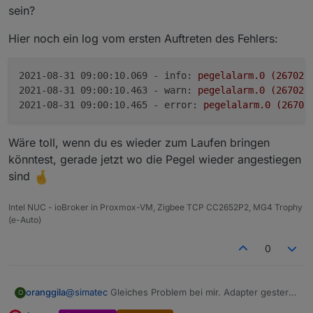
2021-08-31 22:31:35.026 - error:
pegelalarm.0
(5690)
sein?
2021-08-31 22:31:35.027 - debug:
pegelalarm.0
(5690)
2021-08-31 22:31:35.028 - warn:
pegelalarm.0
(5690)
Hier noch ein log vom ersten Auftreten des Fehlers:
2021-08-31 22:31:35.639 - error:
host.raspi
instance
2021-08-31 09:00:10.069 - info:
pegelalarm.0
(26702)
2021-08-31 09:00:10.463 - warn:
pegelalarm.0
(26702)
2021-08-31 09:00:10.465 - error:
pegelalarm.0
(26702
Wäre toll, wenn du es wieder zum Laufen bringen
könntest, gerade jetzt wo die Pegel wieder angestiegen
sind
Intel NUC - ioBroker in Proxmox-VM, Zigbee TCP CC2652P2, MG4 Trophy
(e-Auto)
0
@
simatec
Gleiches Problem bei mir. Adapter gestern
oranggila
O
nochmal komplett neu installiert und DP gelöscht.