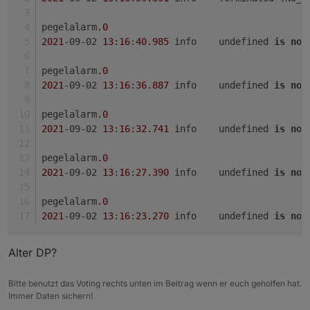
pegelalarm
.0
2021
-09-02 
13
:
16
:
40.985
	info	undefined 
is
not
pegelalarm
.0
2021
-09-02 
13
:
16
:
36.887
	info	undefined 
is
not
pegelalarm
.0
2021
-09-02 
13
:
16
:
32.741
	info	undefined 
is
not
pegelalarm
.0
2021
-09-02 
13
:
16
:
27.390
	info	undefined 
is
not
pegelalarm
.0
2021
-09-02 
13
:
16
:
23.270
	info	undefined 
is
not
Alter DP?
Bitte benutzt das Voting rechts unten im Beitrag wenn er euch geholfen hat.
Immer Daten sichern!