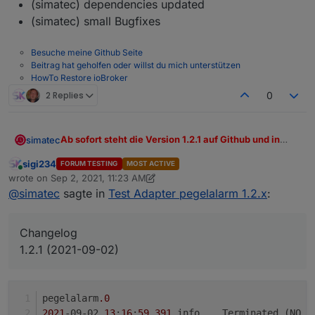
(simatec) dependencies updated
(simatec) small Bugfixes
Besuche meine Github Seite
Beitrag hat geholfen oder willst du mich unterstützen
HowTo Restore ioBroker
2 Replies
0
Ab sofort steht die Version 1.2.1 auf Github und in
simatec
Kürze auch im latest zur Verfügung.
sigi234
FORUM TESTING
MOST ACTIVE
Changelog
Online
wrote on
Sep 2, 2021, 11:23 AM
last edited by sigi234
Sep 2, 2021, 1:24 PM
1.2.1 (2021-09-02)
@
simatec
sagte in
Test Adapter pegelalarm 1.2.x
:
(simatec) Bugfix API-Request
(simatec) dependencies updated
(simatec) small Bugfixes
Changelog
1.2.1 (2021-09-02)
pegelalarm
.0
2021
-09-02 
13
:
16
:
59.391
	info	Terminated (N