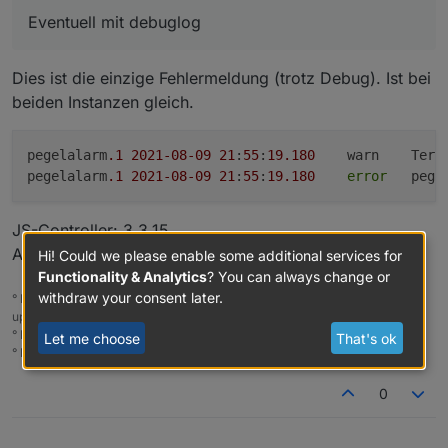
Eventuell mit debuglog
Dies ist die einzige Fehlermeldung (trotz Debug). Ist bei
beiden Instanzen gleich.
pegelalarm
.1
2021
-08
-09
21
:
55
:
19.180
	warn	Terminated (ADAPTER_ALREADY_RUNNING): Without reason

pegelalarm
.1
2021
-08
-09
21
:
55
:
19.180
error
	pege
JS-Controller: 3.3.15
Admin: 5.1.25
Hi! Could we please enable some additional services for
Functionality & Analytics
? You can always change or
withdraw your consent later.
° Node.js & System Update ---> sudo apt update, iob stop, sudo apt full-
upgrade
° Node.js Fixer ---> iob nodejs-update
Let me choose
That's ok
° Fixer ---> iob fix
0