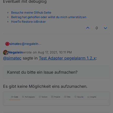
Eventuell mit debuglog
Es kommt wieder die
already running
Meldung.
Hab iobroker wieder neu gestartet, dann läufts
wieder ein paar Tage.
Besuche meine Github Seite
Beitrag hat geholfen oder willst du mich unterstützen
HowTo Restore ioBroker
0
simatec
@
negalein
Kannst du bitte ein Issue aufmachen?
Negalein
wrote on
Aug 17, 2021, 10:11 PM
Eventuell mit debuglog
last edited by
Offline
@
simatec
sagte in
Test Adapter pegelalarm 1.2.x
:
Kannst du bitte ein Issue aufmachen?
Es gibt keine Möglichkeit eins aufzumachen.