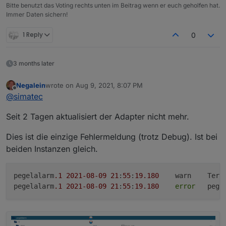
Bitte benutzt das Voting rechts unten im Beitrag wenn er euch geholfen hat.
Immer Daten sichern!
1 Reply
0
3 months later
Negalein
wrote on
Aug 9, 2021, 8:07 PM
last edited by
Offline
@
simatec
Seit 2 Tagen aktualisiert der Adapter nicht mehr.
Dies ist die einzige Fehlermeldung (trotz Debug). Ist bei
beiden Instanzen gleich.
pegelalarm
.1
2021
-08
-09
21
:
55
:
19.180
	warn	Terminated (ADAPTER_ALREADY_RUNNING): Without reason

pegelalarm
.1
2021
-08
-09
21
:
55
:
19.180
error
	pege