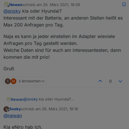
Erstmal vielen Dank für deine Mühe, ich freu mich
Newan
schrieb am
26. März 2021, 18:09
das sich jemand gefunden hat.
zuletzt editiert von
Offline
@
snoky
kia oder Hyundai?
Habe den Adapter mal getestet. Lock Status kommt und
ist korrekt, die Buttons auf/zu funktionieren auch. Der
Interessant mit der Batterie, an anderen Stellen heißt es
Kilometerstand wird auch richtig wiedergegeben.
Max 200 Anfragen pro Tag.
Mehr Werte sind bei mir jetzt noch nicht aufgetaucht.
Zum Abfrageintervall noch ein Hinweis aus eigener
Naja es kann ja jeder einstellen im Adapter wieviele
Erfahrung. Diesen nicht zu groß, bzw. zu eng wählen,
Anfragen pro Tag gestellt werden.
da dies an der Batterie (ich meine nicht den großen
Welche Daten sind für euch am interessantesten, dann
Akku) zieht. Hab das bei openWB für Testzwecke im
Minutentakt abgefragt und vergessen zu ändern. Über
kommen die mit prio!
Nacht war die Batterie tot.
Gruß
S
M
2 Antworten
0
@
snoky
kia oder Hyundai?
Newan
Interessant mit der Batterie, an anderen Stellen heißt
Snoky
schrieb am
26. März 2021, 19:16
S
es Max 200 Anfragen pro Tag.
Naja es kann ja jeder einstellen im Adapter wieviele
zuletzt editiert von
Offline
@
newan
Anfragen pro Tag gestellt werden.
Welche Daten sind für euch am interessantesten, dann
Gruß
Kia eNiro hab ich.
kommen die mit prio!