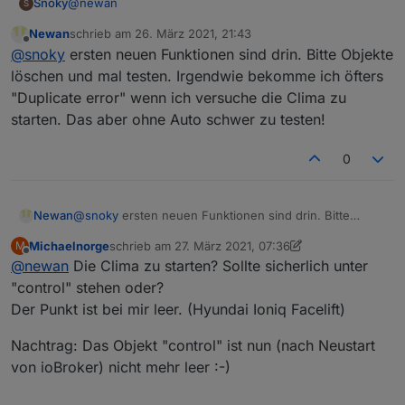
@
newan
Snoky
S
Newan
schrieb am
26. März 2021, 21:43
Kia eNiro hab ich.
zuletzt editiert von
Offline
@
snoky
ersten neuen Funktionen sind drin. Bitte Objekte
Für mich und sicher für alle anderen auch ist der SoC
der interessanteste Wert beim Elektro, da man ja die
Gruß
löschen und mal testen. Irgendwie bekomme ich öfters
Ladeinfrastruktur einbinden möchte.
"Duplicate error" wenn ich versuche die Clima zu
Gibt es eine Möglichkeit raus zu bekommen, welche
starten. Das aber ohne Auto schwer zu testen!
Daten man über die API bekommen kann und was man
alles steuern kann?
Ich denke da so an Vorklimatisierung im Sommer und im
0
Winter, wenn man die Innentemperatur auslesen
könnte. Aber das geht ja nicht mal über die App, daher
denke ich mal wird dieser Wert wahrscheinlich auch
Newan
@
snoky
ersten neuen Funktionen sind drin. Bitte
nicht über die API kommen. Wobei es den
Objekte löschen und mal testen. Irgendwie bekomme
Kilometerstand dort auch nicht gibt und den hast du ja
Michaelnorge
schrieb am
27. März 2021, 07:36
M
ich öfters "Duplicate error" wenn ich versuche die
zuletzt editiert von Michaelnorge
Offline
schon im Adapter
@
newan
Die Clima zu starten? Sollte sicherlich unter
Clima zu starten. Das aber ohne Auto schwer zu
testen!
"control" stehen oder?
Der Punkt ist bei mir leer. (Hyundai Ioniq Facelift)
Nachtrag: Das Objekt "control" ist nun (nach Neustart
von ioBroker) nicht mehr leer :-)