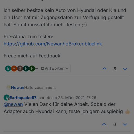
Ich selber besitze kein Auto von Hyundai oder Kia und
ein User hat mir Zugangsdaten zur Verfügung gestellt
hat. Somit müsstet ihr mehr testen ;-)
Pre-Alpha zum testen:
https://github.com/Newan/ioBroker.bluelink
Freue mich auf Feedback!
E
M
S
F
F
12 Antworten
5
Hallo zusammen,
Newan
Earthquake87
schrieb am
25. März 2021, 17:26
E
nachdem unter
zuletzt editiert von
Offline
@
newan
Vielen Dank für deine Arbeit. Sobald der
https://github.com/ioBroker/AdapterRequests/issues/4
03
ein Adapter Request gestellt wurde, habe ich mich
Ich selber besitze kein Auto von Hyundai oder Kia und
Adapter auch Hyundai kann, teste ich gern ausgiebig 👍🏻
der Sache einmal angenommen.
ein User hat mir Zugangsdaten zur Verfügung gestellt
hat. Somit müsstet ihr mehr testen ;-)
Pre-Alpha zum testen:
0
https://github.com/Newan/ioBroker.bluelink
Freue mich auf Feedback!