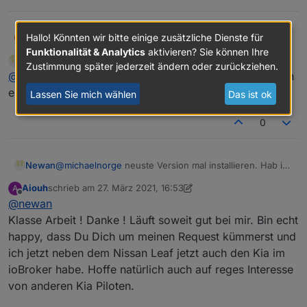
Hallo! Könnten wir bitte einige zusätzliche Dienste für
Michaelnorge
@
newan
Am Interessantesten für mich
M
persönlich wäre es, per Sprachbefehl die
Funktionalität & Analytics
aktivieren? Sie können Ihre
Newan
schrieb am
27. März 2021, 07:57
Klimaanlage zu starten und den Status der
Zustimmung später jederzeit ändern oder zurückziehen.
zuletzt editiert von
Offline
@
michaelnorge
neuste Version mal installieren. Hab ich
Batterie abfragen zu können :-)
eingebaut gestern
Lassen Sie mich wählen
Das ist ok
0
Newan
@
michaelnorge
neuste Version mal installieren. Hab ich
eingebaut gestern
Aiouh
schrieb am
27. März 2021, 16:53
A
zuletzt editiert von Aiouh
Offline
@
newan
Klasse Arbeit ! Danke ! Läuft soweit gut bei mir. Bin echt
happy, dass Du Dich um meinen Request kümmerst und
ich jetzt neben dem Nissan Leaf jetzt auch den Kia im
ioBroker habe. Hoffe natürlich auch auf reges Interesse
von anderen Kia Piloten.