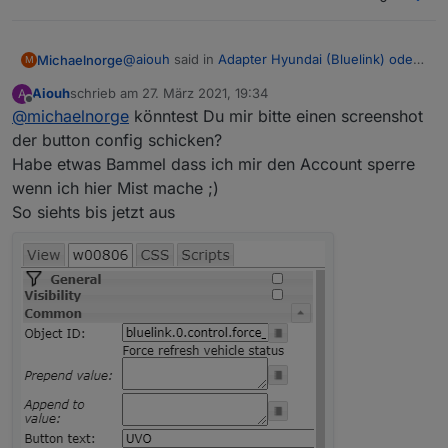
@
aiouh
said in
Adapter Hyundai (Bluelink) oder
Michaelnorge
M
KIA (UVO)
:
Aiouh
schrieb am
27. März 2021, 19:34
A
zuletzt editiert von
Offline
@
michaelnorge
könntest Du mir bitte einen screenshot
Und noch ne Frage: Wie arbeite ich mit den
Controls? Ich habe versucht mit einem
der button config schicken?
Hatte das Problem auch.
toggle switch in der VIS einfach mal bei
Habe etwas Bammel dass ich mir den Account sperre
Habe mich durchprobiert, mit dem simplen "jqui-
"force refresh" ein true abzuschicken. War
wenn ich hier Mist mache ;)
Button State" funktioniert es bei mir.
wohl falsch gedacht, denn dann hagelt es
Fehlermeldungen mit "duplicate request".
So siehts bis jetzt aus