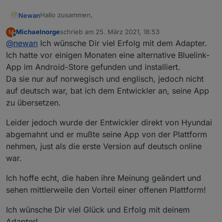
Hallo zusammen,
Newan
Michaelnorge
schrieb am
25. März 2021, 18:53
M
nachdem unter
zuletzt editiert von
Offline
@
newan
Ich wünsche Dir viel Erfolg mit dem Adapter.
https://github.com/ioBroker/AdapterRequests/issues/4
03
ein Adapter Request gestellt wurde, habe ich mich
Ich selber besitze kein Auto von Hyundai oder Kia und
Ich hatte vor einigen Monaten eine alternative Bluelink-
der Sache einmal angenommen.
ein User hat mir Zugangsdaten zur Verfügung gestellt
App im Android-Store gefunden und installiert.
hat. Somit müsstet ihr mehr testen ;-)
Pre-Alpha zum testen:
Da sie nur auf norwegisch und englisch, jedoch nicht
https://github.com/Newan/ioBroker.bluelink
auf deutsch war, bat ich dem Entwickler an, seine App
Freue mich auf Feedback!
zu übersetzen.
Leider jedoch wurde der Entwickler direkt von Hyundai
abgemahnt und er mußte seine App von der Plattform
nehmen, just als die erste Version auf deutsch online
war.
Ich hoffe echt, die haben ihre Meinung geändert und
sehen mittlerweile den Vorteil einer offenen Plattform!
Ich wünsche Dir viel Glück und Erfolg mit deinem
Adapter!