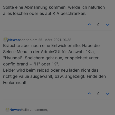
an, seine App zu übersetzen.
deinem Adapter!
Sollte eine Abmahnung kommen, werde ich natürlich
Ich werde sie beizeiten (bin im Moment etwas
Grüße
alles löschen oder es auf KIA beschränken.
im Streß) gerne testen!
Michael
0
Newan
schrieb am
25. März 2021, 19:38
zuletzt editiert von
Offline
Bräuchte aber noch eine Entwicklerhilfe. Habe die
Select-Menu in der AdminGUI für Auswahl "Kia,
"Hyundai". Speichern geht nun, er speichert unter
config.brand = "H" oder "K".
Leider wird beim reload oder neu laden nicht das
richtige value ausgewählt, bzw. angezeigt. Finde den
Fehler nicht!
0
Hallo zusammen,
Newan