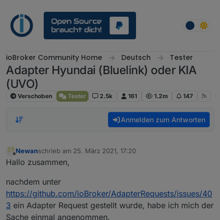
Weiter zum Inhalt
ioBroker Community Home
Deutsch
Tester
Adapter Hyundai (Bluelink) oder KIA
(UVO)
Verschoben
Tester
2.5k
161
1.2m
147
Anmelden zum Antworten
Newan
schrieb am
25. März 2021, 17:20
zuletzt editiert von
Offline
Hallo zusammen,
nachdem unter
https://github.com/ioBroker/AdapterRequests/issues/40
3
ein Adapter Request gestellt wurde, habe ich mich der
Sache einmal angenommen.