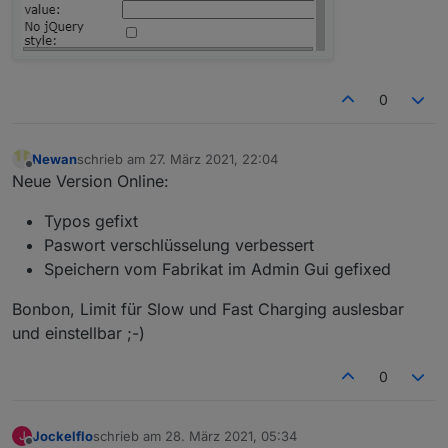
0
Newan
schrieb am
27. März 2021, 22:04
zuletzt editiert von
Offline
Neue Version Online:
Typos gefixt
Paswort verschlüsselung verbessert
Speichern vom Fabrikat im Admin Gui gefixed
Bonbon, Limit für Slow und Fast Charging auslesbar
und einstellbar ;-)
0
Jockelflo
schrieb am
28. März 2021, 05:34
J
zuletzt editiert von