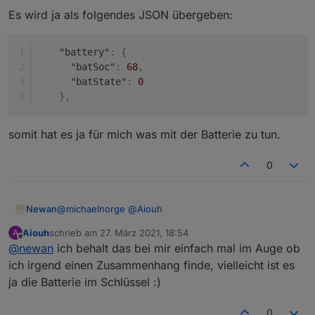
Ich hab den Wert 85, hab allerdings einen Ioniq.
Es wird ja als folgendes JSON übergeben:
"battery"
:
{
"batSoc"
:
68
,
"batState"
:
0
}
,
somit hat es ja für mich was mit der Batterie zu tun.
0
@
michaelnorge
@
Aiouh
Newan
Aiouh
schrieb am
27. März 2021, 18:54
A
Es wird ja als folgendes JSON übergeben:
zuletzt editiert von
Offline
@
newan
ich behalt das bei mir einfach mal im Auge ob
    "battery": {

ich irgend einen Zusammenhang finde, vielleicht ist es
      "batSoc": 68,

ja die Batterie im Schlüssel :)
somit hat es ja für mich was mit der Batterie zu tun.
      "batState": 0

0