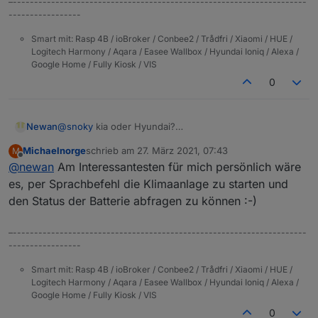
–---------------------------------------------------------------------
-----------------
Smart mit: Rasp 4B / ioBroker / Conbee2 / Trådfri / Xiaomi / HUE /
Logitech Harmony / Aqara / Easee Wallbox / Hyundai Ioniq / Alexa /
Google Home / Fully Kiosk / VIS
0
@
snoky
kia oder Hyundai?
Newan
Interessant mit der Batterie, an anderen Stellen heißt
Michaelnorge
schrieb am
27. März 2021, 07:43
M
es Max 200 Anfragen pro Tag.
Naja es kann ja jeder einstellen im Adapter wieviele
zuletzt editiert von
Offline
@
newan
Am Interessantesten für mich persönlich wäre
Anfragen pro Tag gestellt werden.
Welche Daten sind für euch am interessantesten, dann
Gruß
es, per Sprachbefehl die Klimaanlage zu starten und
kommen die mit prio!
den Status der Batterie abfragen zu können :-)
–---------------------------------------------------------------------
-----------------
Smart mit: Rasp 4B / ioBroker / Conbee2 / Trådfri / Xiaomi / HUE /
Logitech Harmony / Aqara / Easee Wallbox / Hyundai Ioniq / Alexa /
Google Home / Fully Kiosk / VIS
0