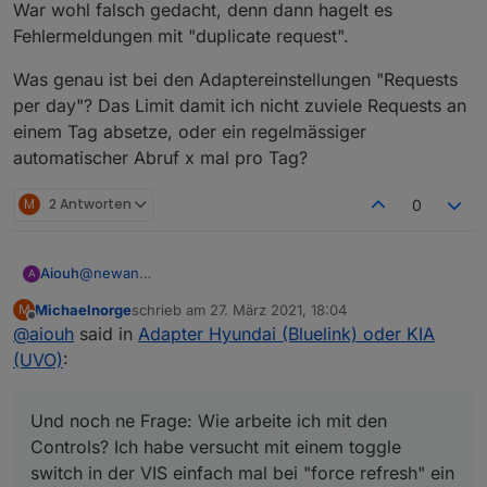
War wohl falsch gedacht, denn dann hagelt es
Fehlermeldungen mit "duplicate request".
Was genau ist bei den Adaptereinstellungen "Requests
per day"? Das Limit damit ich nicht zuviele Requests an
einem Tag absetze, oder ein regelmässiger
automatischer Abruf x mal pro Tag?
M
2 Antworten
0
@
newan
Aiouh
A
Klasse Arbeit ! Danke ! Läuft soweit gut bei mir. Bin echt
Michaelnorge
schrieb am
27. März 2021, 18:04
M
happy, dass Du Dich um meinen Request kümmerst und
Folgende Anmerkungen bzw. Fragen:
zuletzt editiert von
Offline
@
aiouh
said in
Adapter Hyundai (Bluelink) oder KIA
ich jetzt neben dem Nissan Leaf jetzt auch den Kia im
ioBroker habe. Hoffe natürlich auch auf reges Interesse
Vorschlag zur Änderung der Objektbeschreibungen (nur
(UVO)
:
von anderen Kia Piloten.
Kosmetik)
vehicleStatus-
Typo bei der Adapterbeschreibung
charge | Vehicle bettery State - _Vorschlag: "vehicle
Und noch ne Frage: Wie arbeite ich mit den
Adapter to control Hyundai or Kia
verhiles
charging"
SoC12V Battery stimmt bei mir nicht, denke da steht
Controls? Ich habe versucht mit einem toggle
plugin | Vehicle bettery State - _Vorschlag: "charger
etwas anderes hinter der Zahl.
switch in der VIS einfach mal bei "force refresh" ein
connected"
Wie ist das bei den anderen Kia Fahrern ?
Und noch ne Frage: Wie arbeite ich mit den Controls?