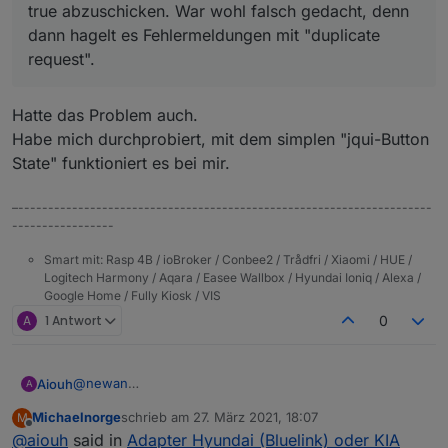
true abzuschicken. War wohl falsch gedacht, denn
Ich habe versucht mit einem toggle switch in der VIS
dann hagelt es Fehlermeldungen mit "duplicate
einfach mal bei "force refresh" ein true abzuschicken.
Was genau ist bei den Adaptereinstellungen "Requests
War wohl falsch gedacht, denn dann hagelt es
per day"? Das Limit damit ich nicht zuviele Requests an
request".
Fehlermeldungen mit "duplicate request".
einem Tag absetze, oder ein regelmässiger
automatischer Abruf x mal pro Tag?
Hatte das Problem auch.
Habe mich durchprobiert, mit dem simplen "jqui-Button
State" funktioniert es bei mir.
–---------------------------------------------------------------------
-----------------
Smart mit: Rasp 4B / ioBroker / Conbee2 / Trådfri / Xiaomi / HUE /
Logitech Harmony / Aqara / Easee Wallbox / Hyundai Ioniq / Alexa /
Google Home / Fully Kiosk / VIS
A
1 Antwort
0
@
newan
Aiouh
A
Klasse Arbeit ! Danke ! Läuft soweit gut bei mir. Bin echt
Michaelnorge
schrieb am
27. März 2021, 18:07
M
happy, dass Du Dich um meinen Request kümmerst und
Folgende Anmerkungen bzw. Fragen:
zuletzt editiert von
Offline
@
aiouh
said in
Adapter Hyundai (Bluelink) oder KIA
ich jetzt neben dem Nissan Leaf jetzt auch den Kia im