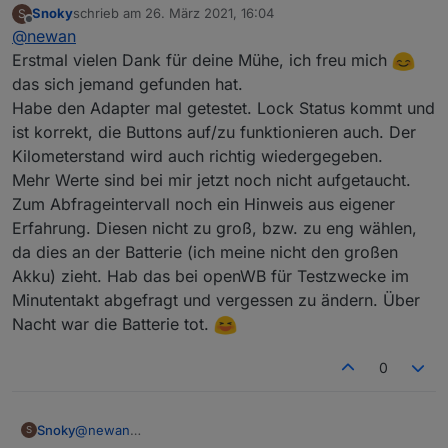
Snoky
schrieb am
26. März 2021, 16:04
S
nachdem unter
zuletzt editiert von
Offline
@
newan
https://github.com/ioBroker/AdapterRequests/issues/4
03
ein Adapter Request gestellt wurde, habe ich mich
Ich selber besitze kein Auto von Hyundai oder Kia und
Erstmal vielen Dank für deine Mühe, ich freu mich
der Sache einmal angenommen.
ein User hat mir Zugangsdaten zur Verfügung gestellt
das sich jemand gefunden hat.
hat. Somit müsstet ihr mehr testen ;-)
Pre-Alpha zum testen:
Habe den Adapter mal getestet. Lock Status kommt und
https://github.com/Newan/ioBroker.bluelink
ist korrekt, die Buttons auf/zu funktionieren auch. Der
Freue mich auf Feedback!
Kilometerstand wird auch richtig wiedergegeben.
Mehr Werte sind bei mir jetzt noch nicht aufgetaucht.
Zum Abfrageintervall noch ein Hinweis aus eigener
Erfahrung. Diesen nicht zu groß, bzw. zu eng wählen,
da dies an der Batterie (ich meine nicht den großen
Akku) zieht. Hab das bei openWB für Testzwecke im
Minutentakt abgefragt und vergessen zu ändern. Über
Nacht war die Batterie tot.
0
Snoky
@
newan
S