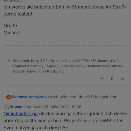
Ich werde sie beizeiten (bin im Moment etwas im Streß)
gerne testen!
Grüße
Michael
–---------------------------------------------------------------------
-----------------
Smart mit: Rasp 4B / ioBroker / Conbee2 / Trådfri / Xiaomi / HUE /
Logitech Harmony / Aqara / Easee Wallbox / Hyundai Ioniq / Alexa /
Google Home / Fully Kiosk / VIS
0
@
newan
Ich wünsche Dir viel Erfolg mit dem
Michaelnorge
M
Adapter.
Newan
schrieb am
25. März 2021, 19:38
Ich hatte vor einigen Monaten eine alternative
Leider jedoch wurde der Entwickler direkt von
zuletzt editiert von
Offline
@
michaelnorge
ok das wäre ja sehr ärgerlich. Ich denke
Bluelink-App im Android-Store gefunden und
Hyundai abgemahnt und er mußte seine App
installiert.
von der Plattform nehmen, just als die erste
Ich hoffe echt, die haben ihre Meinung geändert
aber das sollte was gehen. Projekte wie openWB oder
Da sie nur auf norwegisch und englisch, jedoch
Version auf deutsch online war.
und sehen mittlerweile den Vorteil einer offenen
Evcc nutzen ja auch diese API.
nicht auf deutsch war, bat ich dem Entwickler
Plattform!
Ich wünsche Dir viel Glück und Erfolg mit