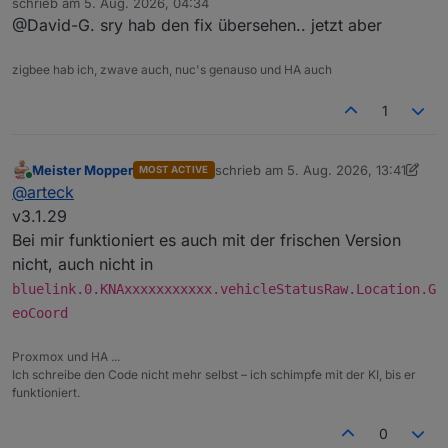
schrieb am
5. Aug. 2026, 04:34
zuletzt editiert von
@David-G. sry hab den fix übersehen.. jetzt aber
zigbee hab ich, zwave auch, nuc's genauso und HA auch
1
Meister Mopper
schrieb am
5. Aug. 2026, 13:41
MOST ACTIVE
zuletzt editiert von Meister Mopper
8
Online
@
arteck
v3.1.29
Bei mir funktioniert es auch mit der frischen Version
nicht, auch nicht in
bluelink.0.KNAxxxxxxxxxxx.vehicleStatusRaw.Location.G
eoCoord
Proxmox und HA ...
Ich schreibe den Code nicht mehr selbst – ich schimpfe mit der KI, bis er
funktioniert.
0