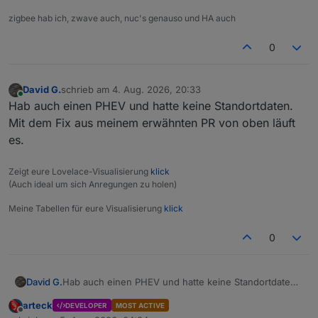
zigbee hab ich, zwave auch, nuc's genauso und HA auch
0
David G.
schrieb am
4. Aug. 2026, 20:33
zuletzt editiert von
Online
Hab auch einen PHEV und hatte keine Standortdaten.
Mit dem Fix aus meinem erwähnten PR von oben läuft
es.
Zeigt eure Lovelace-Visualisierung
klick
(Auch ideal um sich Anregungen zu holen)
Meine Tabellen für eure Visualisierung
klick
0
David G.
Hab auch einen PHEV und hatte keine Standortdaten.
Mit dem Fix aus meinem erwähnten PR von oben läuft
arteck
DEVELOPER
MOST ACTIVE
es.
Offline