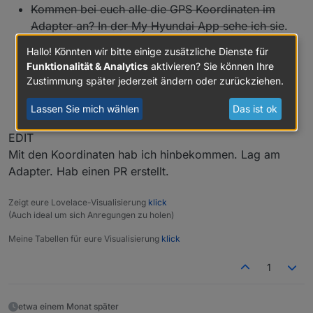
Kommen bei euch alle die GPS Koordinaten im
Adapter an? In der My Hyundai App sehe ich sie
.
Habe einen Tucson Plugin Hybrid bekommen.
Hallo! Könnten wir bitte einige zusätzliche Dienste für
Gibt's eine Möglichkeit, an den durchschnittlicheb
Funktionalität & Analytics
aktivieren? Sie können Ihre
Stromverbrauch pro 100km zu kommen? Finde im
Zustimmung später jederzeit ändern oder zurückziehen.
Adapter und im Auto nichts, dass kann doch nicht
sein.....
Lassen Sie mich wählen
Das ist ok
EDIT
Mit den Koordinaten hab ich hinbekommen. Lag am
Adapter. Hab einen PR erstellt.
Zeigt eure Lovelace-Visualisierung
klick
(Auch ideal um sich Anregungen zu holen)
Meine Tabellen für eure Visualisierung
klick
1
etwa einem Monat später