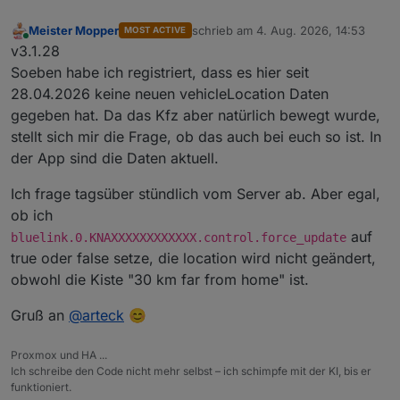
Meister Mopper
schrieb am
4. Aug. 2026, 14:53
MOST ACTIVE
zuletzt editiert von
Online
v3.1.28
Soeben habe ich registriert, dass es hier seit
28.04.2026 keine neuen vehicleLocation Daten
gegeben hat. Da das Kfz aber natürlich bewegt wurde,
stellt sich mir die Frage, ob das auch bei euch so ist. In
der App sind die Daten aktuell.
Ich frage tagsüber stündlich vom Server ab. Aber egal,
ob ich
auf
bluelink.0.KNAXXXXXXXXXXXX.control.force_update
true oder false setze, die location wird nicht geändert,
obwohl die Kiste "30 km far from home" ist.
Gruß an
@
arteck
😊
Proxmox und HA ...
Ich schreibe den Code nicht mehr selbst – ich schimpfe mit der KI, bis er
funktioniert.