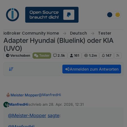
Weiter zum Inhalt
ioBroker Community Home
Deutsch
Tester
Adapter Hyundai (Bluelink) oder KIA
(UVO)
Verschoben
Tester
2.5k
161
1.2m
147
Anmelden zum Antworten
@
ManfredHi
Meister Mopper
ManfredHi
schrieb am
28. Apr. 2026, 12:31
M
Du musst nach der erfolgten Installation das
zuletzt editiert von
Offline
Skript gegen das aus dem Repo von
@
arteck
@
Meister-Mopper
sagte
:
austauschen.
@
ManfredHi