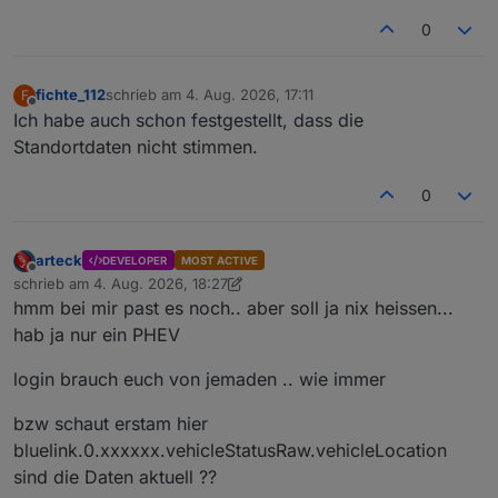
0
fichte_112
schrieb am
4. Aug. 2026, 17:11
F
zuletzt editiert von
Offline
Ich habe auch schon festgestellt, dass die
Standortdaten nicht stimmen.
0
arteck
DEVELOPER
MOST ACTIVE
Offline
schrieb am
4. Aug. 2026, 18:27
zuletzt editiert von arteck
8. Apr. 2026, 20:28
hmm bei mir past es noch.. aber soll ja nix heissen...
hab ja nur ein PHEV
login brauch euch von jemaden .. wie immer
bzw schaut erstam hier
bluelink.0.xxxxxx.vehicleStatusRaw.vehicleLocation
sind die Daten aktuell ??