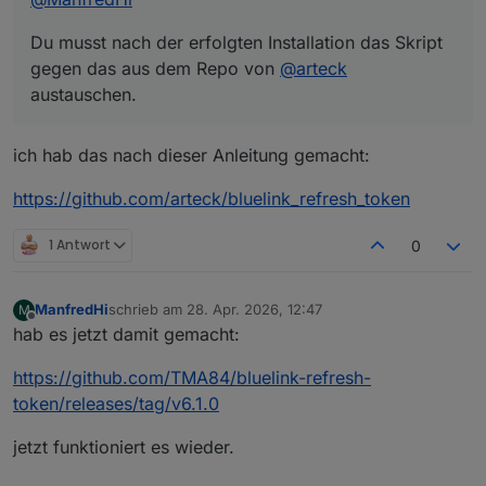
Du musst nach der erfolgten Installation das Skript
gegen das aus dem Repo von
@
arteck
austauschen.
ich hab das nach dieser Anleitung gemacht:
https://github.com/arteck/bluelink_refresh_token
1 Antwort
0
ManfredHi
schrieb am
28. Apr. 2026, 12:47
M
zuletzt editiert von
Offline
hab es jetzt damit gemacht:
https://github.com/TMA84/bluelink-refresh-
token/releases/tag/v6.1.0
jetzt funktioniert es wieder.