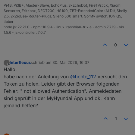
Pi4B, Pi3B+, Master-Slave, EchoPlus, 3xEchoDot, FireTVstick, Xiaomi
Sensoren, Fritzbox, DECT200, HS100, ZBT-ExtendedColor (ALDI), Shelly
2.5, 2xZigBee-Router-Plugs, Sileno 500 smart, Somfy switch, IONIQ5,
tibber
node.js: 22.21.0 - npm: 10.9.4 - linux: raspbian-trixie - admin 7.7.19 - vis
1.5.6 - js-controller: 7.0.7
0
Interflexus
schrieb am
30. Mai 2026, 16:37
I
zuletzt editiert von
Offline
Hallo,
habe nach der Anleitung von
@
fichte_112
versucht den
Token zu holen. Leider gibt der Browser folgenden
Fehler: " not allowed Authentication". Anmeldedaten
sind geprüft in der MyHyundai App und ok. Kann
jemand helfen?
1