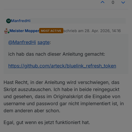
0
ManfredHi
M
@
Meister-Mopper
sagte
:
Meister Mopper
schrieb am
28. Apr. 2026, 14:16
MOST ACTIVE
zuletzt editiert von
Online
ich hab das nach dieser Anleitung gemacht:
@
ManfredHi
@
ManfredHi
sagte
:
Du musst nach der erfolgten Installation das
https://github.com/arteck/bluelink_refresh_token
Skript gegen das aus dem Repo von
@
arteck
ich hab das nach dieser Anleitung gemacht:
austauschen.
https://github.com/arteck/bluelink_refresh_token
Hast Recht, in der Anleitung wird verschwiegen, das
Skript auszutauschen. Ich habe in beide reingeguckt
und gesehen, dass im Originalskript die Eingabe von
username und password gar nicht implementiert ist, in
dem anderen aber schon.
Egal, gut wenn es jetzt funktioniert hat.