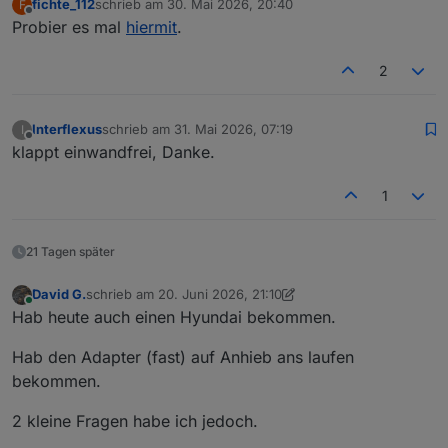
fichte_112
schrieb am
30. Mai 2026, 20:40
F
zuletzt editiert von
Offline
Probier es mal
hiermit
.
2
Interflexus
schrieb am
31. Mai 2026, 07:19
I
zuletzt editiert von
Offline
klappt einwandfrei, Danke.
1
21 Tagen später
David G.
schrieb am
20. Juni 2026, 21:10
zuletzt editiert von David G.
Online
Hab heute auch einen Hyundai bekommen.
Hab den Adapter (fast) auf Anhieb ans laufen
bekommen.
2 kleine Fragen habe ich jedoch.