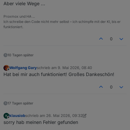
Aber viele Wege ...
Proxmox und HA ...
Ich schreibe den Code nicht mehr selbst – ich schimpfe mit der KI, bis er
funktioniert.
0
10 Tagen später
Wolfgang Gary
schrieb am
9. Mai 2026, 08:40
zuletzt editiert von
Offline
Hat bei mir auch funktioniert! Großes Dankeschön!
0
17 Tagen später
klausiob
schrieb am
26. Mai 2026, 09:32
K
zuletzt editiert von klausiob
Offline
sorry hab meinen Fehler gefunden