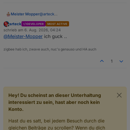
Meister Mopper
@
arteck
v3.1.29
arteck
DEVELOPER
MOST ACTIVE
Bei mir funktioniert es auch mit der frischen
Offline
schrieb am
6. Aug. 2026, 04:24
Version nicht, auch nicht in
zuletzt editiert von
@
Meister-Mopper
ich guck ..
bluelink.0.KNAxxxxxxxxxxx.vehicleSta
tusRaw.Location.GeoCoord
zigbee hab ich, zwave auch, nuc's genauso und HA auch
1
Hey! Du scheinst an dieser Unterhaltung
interessiert zu sein, hast aber noch kein
Konto.
Hast du es satt, bei jedem Besuch durch die
gleichen Beiträge zu scrollen? Wenn du dich