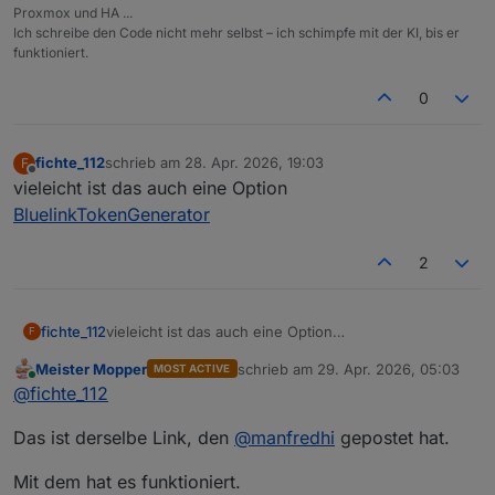
Proxmox und HA ...
Ich schreibe den Code nicht mehr selbst – ich schimpfe mit der KI, bis er
funktioniert.
0
fichte_112
schrieb am
28. Apr. 2026, 19:03
F
zuletzt editiert von
Offline
vieleicht ist das auch eine Option
BluelinkTokenGenerator
2
fichte_112
vieleicht ist das auch eine Option
F
BluelinkTokenGenerator
Meister Mopper
schrieb am
29. Apr. 2026, 05:03
MOST ACTIVE
zuletzt editiert von
Online
@
fichte_112
Das ist derselbe Link, den
@
manfredhi
gepostet hat.
Mit dem hat es funktioniert.