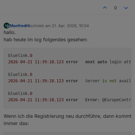
                "redirect_uri=https://www.ki
0
                "state=default"

            ),

        )

ManfredHi
schrieb am
21. Apr. 2026, 10:04
M
    # ---------- hyundai ----------

zuletzt editiert von
Offline
hallo.
    return BrandConfig(

        brand=brand,

hab heute im log folgendes gesehen:
        client_id="6d477c38-3ca4-4cf3-9557-2
        client_secret=os.getenv(

bluelink.
0
            "HYUNDAI_CLIENT_SECRET",

            "KUy49XxPzLpLuoK0xhBC77W6VXhmtQR
2026
-
04
-
21
11
:
39
:
18.123
error
next
auto
 login atte
        ),

        redirect_final="https://prd.eu-ccapi
bluelink.
0
        success_selector="button.mail_check"
2026
-
04
-
21
11
:
39
:
18.123
error
	Server 
is
not
 availa
        login_url=(

            f"{base_url}authorize?"

bluelink.
0
            "client_id=peuhyundaiidm-ctb&"

2026
-
04
-
21
11
:
39
:
18.123
error
Error
: @EuropeContro
            "redirect_uri=https://ctbapi.hyu
            "response_type=code&"

            "scope=openid+profile+email+phon
Wenn ich die Registrierung neu durchführe, dann kommt
        ),

immer das:
    )
