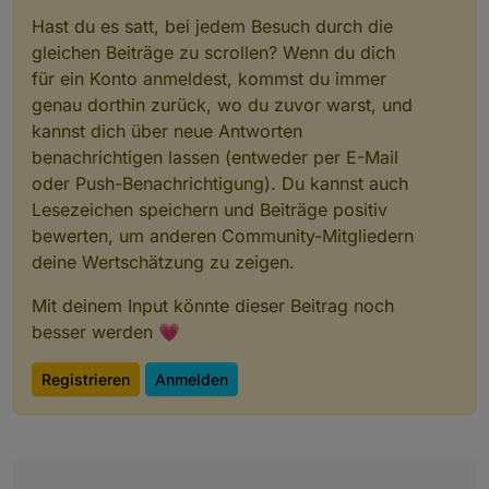
        # Code‑Extraktion

Hast du es satt, bei jedem Besuch durch die
        # ----------------------------------
gleichen Beiträge zu scrollen? Wenn du dich
        parsed = urlparse(driver.current_url
für ein Konto anmeldest, kommst du immer
        qs = parse_qs(parsed.query)

        if "code" not in qs:

genau dorthin zurück, wo du zuvor warst, und
            raise ValueError("Autorisation‑C
kannst dich über neue Antworten
        code = qs["code"][0]

benachrichtigen lassen (entweder per E-Mail
        log.debug("Gefundener Code: %s", cod
oder Push-Benachrichtigung). Du kannst auch
        tokens = exchange_code(token_url, co
Lesezeichen speichern und Beiträge positiv
        log.info("✅ Refresh‑Token: %s", toke
bewerten, um anderen Community-Mitgliedern
        log.info("✅ Access‑Token : %s", toke
deine Wertschätzung zu zeigen.
    except TimeoutException:

Mit deinem Input könnte dieser Beitrag noch
        log.error("Timeout – Login nicht abg
    finally:

besser werden 💗
        driver.quit()

Registrieren
Anmelden
if __name__ == "__main__":

    main()

"@

$code | Out-File -FilePath "$env:TEMP\token\