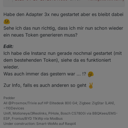
    client_id: str

Adapter
    client_secret: str

    redirect_final: str

Habe den Adapter 3x neu gestartet aber es bleibt dabei
    success_selector: str

    login_url: str

A eingeben und mit Enter bestätigen.
Sehe ich das nun richtig, dass ich mir nun schon wieder
ein neues Token generieren muss?
Viel Spass
def build_config(brand: str) -> BrandConfig:

    """Erzeugt die Konfiguration für Hyundai
Edit:
    base_url = f"https://idpconnect-eu.{bran
Ich habe die Instanz nun gerade nochmal gestartet (mit
dem bestehenden Token), siehe da es funktioniert
    if brand == "kia":

wieder.
        return BrandConfig(

            brand=brand,

Was auch immer das gestern war ... !?
            client_id="fdc85c00-0a2f-4c64-bc
            client_secret=os.getenv("KIA_CLI
Zur Info, falls es auch anderen so geht
            redirect_final="https://prd.eu-c
            success_selector="a.logout.user"
Pedder
            login_url=(

All @Proxmox/Trixie auf HP Elitedesk 800 G4; Zigbee: ZigStar (LAN),
                f"{base_url}authorize?"

~110Devices
                "ui_locales=de&"

Unifi, Motioneye/3Reolinks, PiHole, Bosch CS7800i via BBQKees/EMS-
                "scope=openid%20profile%20em
ESP, Fronius/BYD 11kWp via Modbus
                "response_type=code&"

Under construction: Smart-WoMo auf Raspi4
                "client_id=peukiaidm-online-