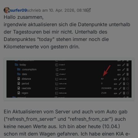
surfer09
schrieb am
10. Apr. 2026, 08:18
zuletzt editiert von surfer09
4. Okt. 2026, 10:19
Offline
Hallo zusammen,
irgendwie aktualisieren sich die Datenpunkte unterhalb
der Tagestouren bei mir nicht. Unterhalb des
Datenpunktes "today" stehen immer noch die
Kilometerwerte von gestern drin.
Ein Aktualisieren vom Server und auch vom Auto gab
("refresh_from_server" und "refresh_from_car") auch
keine neuen Werte aus. Ich bin aber heute (10.04.)
schon mit dem Wagen gefahren. Ich habe einen KIA e-