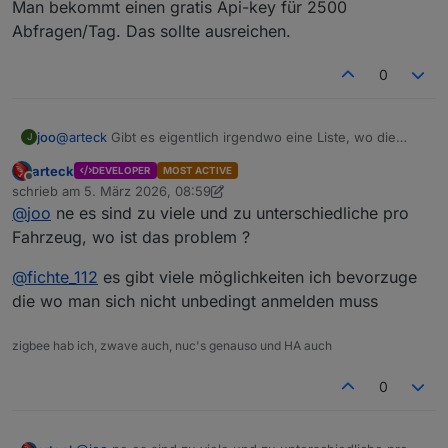
Man bekommt einen gratis Api-key für 2500
Abfragen/Tag. Das sollte ausreichen.
openstreetmap liefert die daten nicht mehr.. habs auf
komoot umgestellt
installier die GIT version dann gehts wieder
0
joo
@
arteck
Gibt es eigentlich irgendwo eine Liste, wo die
J
Werte des Objektbaums erklärt werden? Gibt doch ein paar
arteck
DEVELOPER
MOST ACTIVE
Werte, bei denen ich keine Idee habe, was sie bedeuten.
Offline
schrieb am
5. März 2026, 08:59
zuletzt editiert von arteck
3. Mai 2026, 10:08
@
joo
ne es sind zu viele und zu unterschiedliche pro
Fahrzeug, wo ist das problem ?
@
fichte_112
es gibt viele möglichkeiten ich bevorzuge
die wo man sich nicht unbedingt anmelden muss
zigbee hab ich, zwave auch, nuc's genauso und HA auch
0