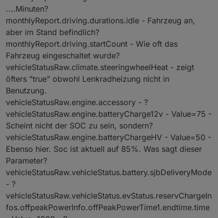
....Minuten?
monthlyReport.driving.durations.idle - Fahrzeug an,
aber im Stand befindlich?
monthlyReport.driving.startCount - Wie oft das
Fahrzeug eingeschaltet wurde?
vehicleStatusRaw.climate.steeringwheelHeat - zeigt
öfters "true" obwohl Lenkradheizung nicht in
Benutzung.
vehicleStatusRaw.engine.accessory - ?
vehicleStatusRaw.engine.batteryCharge12v - Value=75 -
Scheint nicht der SOC zu sein, sondern?
vehicleStatusRaw.engine.batteryChargeHV - Value=50 -
Ebenso hier. Soc ist aktuell auf 85%. Was sagt dieser
Parameter?
vehicleStatusRaw.vehicleStatus.battery.sjbDeliveryMode
- ?
vehicleStatusRaw.vehicleStatus.evStatus.reservChargeIn
fos.offpeakPowerInfo.offPeakPowerTime1.endtime.time