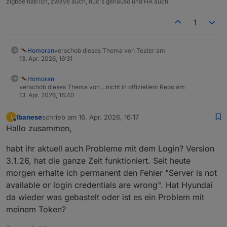
zigbee hab ich, zwave auch, nuc's genauso und HA auch
1
Homoran
verschob dieses Thema von Tester am
13. Apr. 2026, 16:31
Homoran
verschob dieses Thema von ...nicht in offiziellem Repo am
13. Apr. 2026, 16:40
Ibanese
schrieb am
16. Apr. 2026, 16:17
I
zuletzt editiert von
Offline
Hallo zusammen,
habt ihr aktuell auch Probleme mit dem Login? Version
3.1.26, hat die ganze Zeit funktioniert. Seit heute
morgen erhalte ich permanent den Fehler "Server is not
available or login credentials are wrong". Hat Hyundai
da wieder was gebastelt oder ist es ein Problem mit
meinem Token?