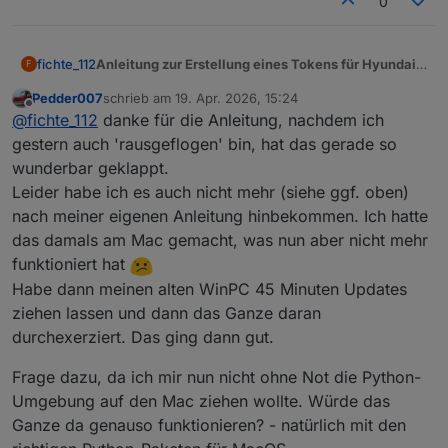
0
Anleitung zur Erstellung eines Tokens für Hyundai
fichte_112
F
oder KIA mit Windows
Pedder007
schrieb am
19. Apr. 2026, 15:24
Python Releases for Windows
installieren.
zuletzt editiert von
Offline
@
fichte_112
danke für die Anleitung, nachdem ich
Google Chrome
installieren
In der Konsole folgenden Befehl ausführen. (oder
gestern auch 'rausgeflogen' bin, hat das gerade so
den Adapter Bluelink löschen)
wunderbar geklappt.
Leider habe ich es auch nicht mehr (siehe ggf. oben)
Im Iobroker den Reiter Adapter anklicken. Dan den
nach meiner eigenen Anleitung hinbekommen. Ich hatte
Expertenmodus aktivieren und die Katze anklicken.
das damals am Mac gemacht, was nun aber nicht mehr
funktioniert hat
Habe dann meinen alten WinPC 45 Minuten Updates
ziehen lassen und dann das Ganze daran
durchexerziert. Das ging dann gut.
Frage dazu, da ich mir nun nicht ohne Not die Python-
Umgebung auf den Mac ziehen wollte. Würde das
Ganze da genauso funktionieren? - natürlich mit den
Den Reiter Benutzerdefiniert auswählen und