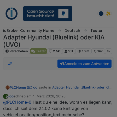
Weiter zum Inhalt
ioBroker Community Home
Deutsch
Tester
Adapter Hyundai (Bluelink) oder KIA
(UVO)
Verschoben
Tester
2.5k
161
1.2m
147
Anmelden zum Antworten
@
joo
sagte in
Adapter Hyundai (Bluelink) oder KIA
PLCHome 0
(UVO)
:
joo
schrieb am
4. März 2026, 20:28
J
zuletzt editiert von
Offline
@
PLCHome-0
Hast du eine Idee, woran es liegen kann,
@
PLCHome-0
sagte in
Adapter Hyundai
(Bluelink) oder KIA (UVO)
:
dass ich seit dem 24.02 keine Einträge von
Ja dass ist halt der Unterschied zwischen einer
vehicleLocation/position_text mehr sehe?
Fachwerkstatt und einer Vertragswerkstatt…. I