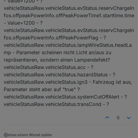
- Value=1200 - ?
vehicleStatusRaw.vehicleStatus.evStatus.reservChargeIn
fos.offpeakPowerInfo.offPeakPowerTime1.starttime.time
- Value=1200 - ?
vehicleStatusRaw.vehicleStatus.evStatus.reservChargeIn
fos.offpeakPowerInfo.offPeakPowerFlag - ?
vehicleStatusRaw.vehicleStatus.lampWireStatus.headLa
mp - Parameter scheinen nicht Licht an/aus zu
repräsentieren, sondern einen Lampendefekt?
vehicleStatusRaw.vehicleStatus.acc - ?
vehicleStatusRaw.vehicleStatus.hazardStatus - ?
vehicleStatusRaw.vehicleStatus.ign3 - Fahrzeug ist aus,
Parameter steht aber auf "true" ?
vehicleStatusRaw.vehicleStatus.systemCutOffAlert - ?
vehicleStatusRaw.vehicleStatus.transCond - ?
0
etwa einem Monat später