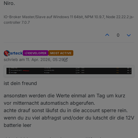
Niro.
IO-Broker Master/Slave auf Windows 11 64bit, NPM 10.9.7, Node 22.22.2 js-
controller 7.0.7
0
arteck
DEVELOPER
MOST ACTIVE
Offline
schrieb am
11. Apr. 2026, 05:29
zuletzt editiert von arteck
4. Nov. 2026, 07:31
ist dein freund
ansonsten werden die Werte einmal am Tag um kurz
vor mitternacht automatisch abgerufen.
achte drauf sonst läufst du in die account sperre rein.
wenn du zu viel abfragst und/oder du lutscht dir die 12V
batterie leer