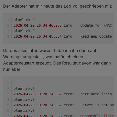
from selenium import webdriver

Achtung jetzt nur den Befehl für Hyundai oder KIA
Der Adapter hat mir heute das Log vollgeschrieben mit:
from selenium.common.exceptions import Timeo
verwenden!!!
from selenium.webdriver.chrome.options impor
für Hyundai
from selenium.webdriver.common.by import By

bluelink
.0
from selenium.webdriver.support.ui import We
2026
-04
-20
16
:
34
:
46.257
	info	
Update
for
 KNACTx
from selenium.webdriver.support import expec
bluelink
.0
2026
-04
-20
16
:
34
:
45.654
	info	Read 
new
update
f
# ------------------------------------------
für KIA
# Logging-Konfiguration

# ------------------------------------------
Da das alles Infos waren, habe ich ihn dann auf
logging.basicConfig(

Warnings umgestellt, was natürlich einen
    level=logging.INFO,

Adapterneustart erzeugt. Das Resultat davon war dann
    format="%(asctime)s %(levelname)s %(mess
nun aber:
    handlers=[logging.StreamHandler(sys.stdo
Hier geht es für beide weiter.
)

log: Final = logging.getLogger(__name__)

Jetzt sollte sich Chrome öffnen. Dort mit den
Benutzerdaten einloggen.
bluelink.
0
# ------------------------------------------
Nun sollte im Fenster von PowerShell ein Refresh
Als letztes kann nun noch die Ausführungsrichtlinien
# Datenklassen für Hyundai/Kia

2026
-
04
-
20
19
:
20
:
34.387
	error	
next
 auto login a
Token und ein Access Token erscheinen.
(Unrestricted) für PowerShell-Scripts entfernt und
# ------------------------------------------
bluelink.
0
Diese mit der Maus markieren und mit Strg-C
der temporäre Ordner gelöscht werden. Dazu in der
@dataclass(frozen=True)

2026
-
04
-
20
19
:
20
:
34.387
	error	Server is 
not
 ava
kopieren und in eine leere Textdatei mit Strg-V
Powershell die folgenden Befehle eingeben.
class BrandConfig:

A eingeben und mit Enter bestätigen.
bluelink.
0
einfügen.
    brand: str

Der Refresh Token ist das Passwort für den Bluelink
2026
-
04
-
20
19
:
20
:
34.386
	error	
ManagedBluelinkyE