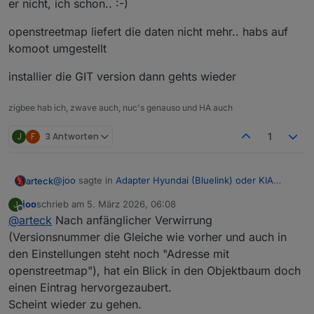
er nicht, ich schon.. :-)
openstreetmap liefert die daten nicht mehr.. habs auf
komoot umgestellt
installier die GIT version dann gehts wieder
zigbee hab ich, zwave auch, nuc's genauso und HA auch
J
F
3 Antworten
1
@
joo
sagte in
Adapter Hyundai (Bluelink) oder KIA
arteck
(UVO)
:
joo
schrieb am
5. März 2026, 06:08
J
zuletzt editiert von
Offline
@
arteck
Nach anfänglicher Verwirrung
@
PLCHome-0
Hast du eine Idee, woran es liegen
kann, dass ich seit dem 24.02 keine Einträge von
(Versionsnummer die Gleiche wie vorher und auch in
er nicht, ich schon.. :-)
vehicleLocation/position_text mehr sehe?
den Einstellungen steht noch "Adresse mit
openstreetmap"), hat ein Blick in den Objektbaum doch
openstreetmap liefert die daten nicht mehr.. habs auf
komoot umgestellt
einen Eintrag hervorgezaubert.
installier die GIT version dann gehts wieder
Scheint wieder zu gehen.