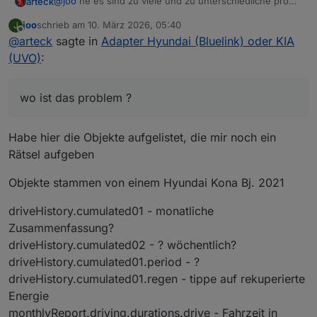
@
joo
ne es sind zu viele und zu unterschiedliche pro
arteck
Fahrzeug, wo ist das problem ?
joo
schrieb am
10. März 2026, 05:40
J
@
fichte_112
es gibt viele möglichkeiten ich bevorzuge
zuletzt editiert von
Offline
@
arteck
sagte in
Adapter Hyundai (Bluelink) oder KIA
die wo man sich nicht unbedingt anmelden muss
(UVO)
:
wo ist das problem ?
Habe hier die Objekte aufgelistet, die mir noch ein
Rätsel aufgeben
Objekte stammen von einem Hyundai Kona Bj. 2021
driveHistory.cumulated01 - monatliche
Zusammenfassung?
driveHistory.cumulated02 - ? wöchentlich?
driveHistory.cumulated01.period - ?
driveHistory.cumulated01.regen - tippe auf rekuperierte
Energie
monthlyReport.driving.durations.drive - Fahrzeit in