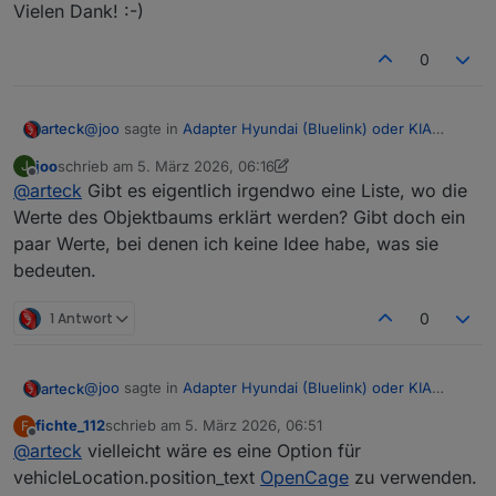
Vielen Dank! :-)
0
@
joo
sagte in
Adapter Hyundai (Bluelink) oder KIA
arteck
(UVO)
:
joo
schrieb am
5. März 2026, 06:16
J
zuletzt editiert von joo
3. Mai 2026, 07:16
Offline
@
arteck
Gibt es eigentlich irgendwo eine Liste, wo die
@
PLCHome-0
Hast du eine Idee, woran es liegen
kann, dass ich seit dem 24.02 keine Einträge von
Werte des Objektbaums erklärt werden? Gibt doch ein
er nicht, ich schon.. :-)
vehicleLocation/position_text mehr sehe?
paar Werte, bei denen ich keine Idee habe, was sie
bedeuten.
openstreetmap liefert die daten nicht mehr.. habs auf
komoot umgestellt
installier die GIT version dann gehts wieder
1 Antwort
0
@
joo
sagte in
Adapter Hyundai (Bluelink) oder KIA
arteck
(UVO)
:
fichte_112
schrieb am
5. März 2026, 06:51
F
zuletzt editiert von
Offline
@
arteck
vielleicht wäre es eine Option für
@
PLCHome-0
Hast du eine Idee, woran es liegen
kann, dass ich seit dem 24.02 keine Einträge von
vehicleLocation.position_text
OpenCage
zu verwenden.
er nicht, ich schon.. :-)
vehicleLocation/position_text mehr sehe?