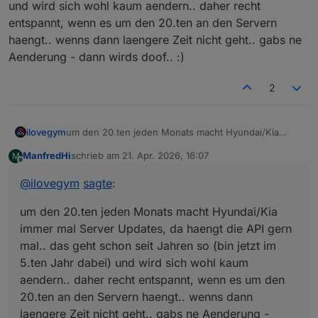
und wird sich wohl kaum aendern.. daher recht
 - [8] Waiting for redirect URLwith code

    try:

 - [9] Waiting for redirect URLwith code

entspannt, wenn es um den 20.ten an den Servern
        resp = requests.post(token_url, data
 - [10] Waiting for redirect URLwith code

haengt.. wenns dann laengere Zeit nicht geht.. gabs ne
        resp.raise_for_status()

        data = resp.json()

Aenderung - dann wirds doof.. :)
❌ Failed to get redirected to correct URL, 
        log.info("Token‑Austausch erfolgreic
        return {"access_token": data["access
2
    except requests.RequestException as exc:

        log.error("Fehler beim Token‑Austaus
        raise

ilovegym
um den 20.ten jeden Monats macht Hyundai/Kia
immer mal Server Updates, da haengt die API gern
ManfredHi
schrieb am
21. Apr. 2026, 16:07
M
mal.. das geht schon seit Jahren so (bin jetzt im 5.ten
zuletzt editiert von
# ------------------------------------------
Offline
Jahr dabei) und wird sich wohl kaum aendern.. daher
# Haupt‑Workflow

@
ilovegym
sagte
:
recht entspannt, wenn es um den 20.ten an den
# ------------------------------------------
Servern haengt.. wenns dann laengere Zeit nicht
def main() -> None:

um den 20.ten jeden Monats macht Hyundai/Kia
geht.. gabs ne Aenderung - dann wirds doof.. :)
    parser = argparse.ArgumentParser(descrip
immer mal Server Updates, da haengt die API gern
    parser.add_argument(

        "--brand",

mal.. das geht schon seit Jahren so (bin jetzt im
        required=True,

5.ten Jahr dabei) und wird sich wohl kaum
        choices=["hyundai", "kia"],

aendern.. daher recht entspannt, wenn es um den
        type=str.lower,

20.ten an den Servern haengt.. wenns dann
        help="Marke des Fahrzeugs (hyundai/k
    )

laengere Zeit nicht geht.. gabs ne Aenderung -