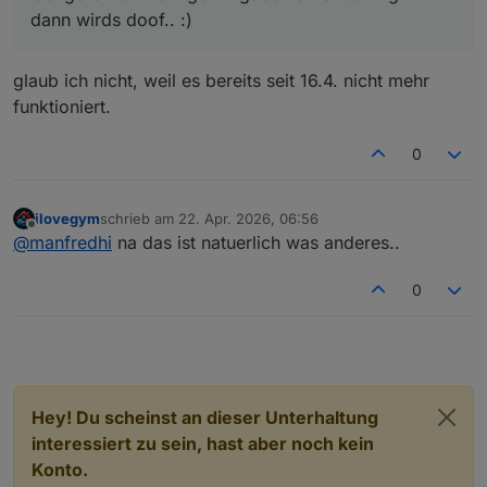
    args = parser.parse_args()

dann wirds doof.. :)
    cfg = build_config(args.brand)

    token_url = f"https://idpconnect-eu.{cfg
glaub ich nicht, weil es bereits seit 16.4. nicht mehr
    redirect_url = (

funktioniert.
        f"https://idpconnect-eu.{cfg.brand}.
        f"response_type=code&client_id={cfg.
0
        f"&redirect_uri={cfg.redirect_final}
    )

    driver = init_driver(

ilovegym
schrieb am
22. Apr. 2026, 06:56
zuletzt editiert von
Offline
        user_agent="Mozilla/5.0 (Linux; Andr
@
manfredhi
na das ist natuerlich was anderes..
    )

    try:

0
        log.info("Öffne Login‑Seite: %s", cf
        driver.get(cfg.login_url)

        log.info("Bitte melde dich im geöffn
        wait_for_success(driver, cfg.success
Hey! Du scheinst an dieser Unterhaltung
        log.info("Navigiere zur Redirect‑URL
interessiert zu sein, hast aber noch kein
        driver.get(redirect_url)

Konto.
        # ----------------------------------