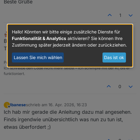
Beste Grüße
1
Hallo! Könnten wir bitte einige zusätzliche Dienste für
Meister Mopper
schrieb am
16. Apr. 2026, 16:20
MOST ACTIVE
zuletzt editiert von
Funktionalität & Analytics
aktivieren? Sie können Ihre
Online
Bei mir keine Probleme. Mach halt mal nen neuen
Zustimmung später jederzeit ändern oder zurückziehen.
Token, frisst ja kein Gras.
Lassen Sie mich wählen
Das ist ok
Proxmox und HA ...
Ich schreibe den Code nicht mehr selbst – ich schimpfe mit der KI, bis er
funktioniert.
0
Ibanese
schrieb am
16. Apr. 2026, 16:23
I
zuletzt editiert von
Offline
Ich hab mir gerade die Anleitung dazu mal angesehen.
Finds irgendwie unübersichtlich was nun zu tun ist,
etwas überfordert ;)