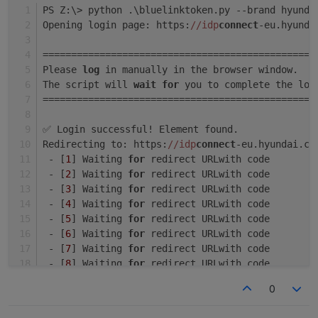
PS Z:\> python .\bluelinktoken.py --brand hyunda
# ------------------------------------------
Opening login page: https:
//idp
connect
-eu.hyunda
# Selenium‑Helper

# ------------------------------------------
================================================
def init_driver(user_agent: str | None = Non
    options = Options()

Please 
log
 in manually in the browser window.
    if user_agent:

The script will 
wait
for
 you to complete the log
        options.add_argument(f"user-agent={u
================================================
    # Für lokale Entwicklung ist ein sichtba
✅ Login successful! Element found.
    # Entferne `--headless`, wenn du das UI 
Redirecting to: https:
//idp
connect
-eu.hyundai.co
    # options.add_argument("--headless")

 - [
1
] Waiting 
for
 redirect URLwith code
    options.add_argument("--disable-gpu")

 - [
2
] Waiting 
for
 redirect URLwith code
    options.add_argument("--no-sandbox")

 - [
3
] Waiting 
for
 redirect URLwith code
 - [
4
] Waiting 
for
 redirect URLwith code
    try:

        driver = webdriver.Chrome(options=op
 - [
5
] Waiting 
for
 redirect URLwith code
        driver.maximize_window()

 - [
6
] Waiting 
for
 redirect URLwith code
        return driver

 - [
7
] Waiting 
for
 redirect URLwith code
    except WebDriverException as exc:

 - [
8
] Waiting 
for
 redirect URLwith code
        log.error("Chromedriver konnte nicht
 - [
9
] Waiting 
for
 redirect URLwith code
        raise

0
 - [
10
] Waiting 
for
 redirect URLwith code