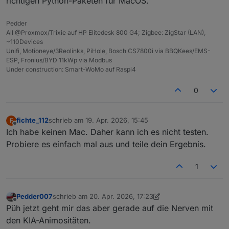
richtigen Python-Paketen für MacOS.
folgendes eintragen und installieren.
Pedder
All @Proxmox/Trixie auf HP Elitedesk 800 G4; Zigbee: ZigStar (LAN),
Jetzt Windows PowerShell mit administrativen
~110Devices
Rechten starten.
Unifi, Motioneye/3Reolinks, PiHole, Bosch CS7800i via BBQKees/EMS-
Jetzt folgende Befehle nacheinander ausführen.
ESP, Fronius/BYD 11kWp via Modbus
Under construction: Smart-WoMo auf Raspi4
0
A eingeben und mit Enter bestätigen.
fichte_112
schrieb am
19. Apr. 2026, 15:45
F
zuletzt editiert von
Offline
Ich habe keinen Mac. Daher kann ich es nicht testen.
$code = @"

import argparse

Probiere es einfach mal aus und teile dein Ergebnis.
import logging

import os

1
import re

import sys

from dataclasses import dataclass

Pedder007
schrieb am
20. Apr. 2026, 17:23
from typing import Final

zuletzt editiert von Pedder007
Offline
Püh jetzt geht mir das aber gerade auf die Nerven mit
from urllib.parse import parse_qs, urlparse

den KIA-Animositäten.
import requests
