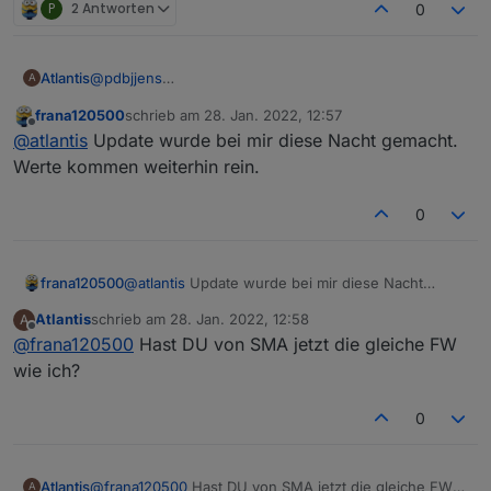
P
2 Antworten
0
@
pdbjjens
Atlantis
A
Kommen bei Euch überhaupt noch Werte?
frana120500
schrieb am
28. Jan. 2022, 12:57
Seit der neuen FW von SMA vom 26.01.2022 1:48 Vers.
zuletzt editiert von
Offline
@
atlantis
Update wurde bei mir diese Nacht gemacht.
kommen keine Daten mehr im IO Broker an. Habe seit
Werte kommen weiterhin rein.
vielen Monden schon unverändert i.O. die Version
v0.6.4
Im Sunny Portal sprudeln die Daten aber fleissig
0
am laufen...
weiter...
frana120500
@
atlantis
Update wurde bei mir diese Nacht
gemacht. Werte kommen weiterhin rein.
Atlantis
schrieb am
28. Jan. 2022, 12:58
A
zuletzt editiert von
Offline
@
frana120500
Hast DU von SMA jetzt die gleiche FW
wie ich?
0
Atlantis
@
frana120500
Hast DU von SMA jetzt die gleiche FW
A