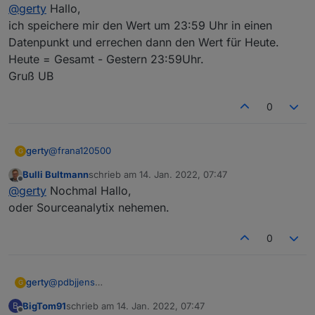
Offline
@
gerty
Hallo,
vom Portal sondern vom WR und dem Energy Manager,
das ist echtzeit
ich speichere mir den Wert um 23:59 Uhr in einen
Datenpunkt und errechen dann den Wert für Heute.
Heute = Gesamt - Gestern 23:59Uhr.
Gruß UB
0
@
frana120500
gerty
G
Bulli Bultmann
schrieb am
14. Jan. 2022, 07:47
danke für die Antwort, aber die Werte stammen nicht
zuletzt editiert von
Offline
@
gerty
Nochmal Hallo,
vom Portal sondern vom WR und dem Energy Manager,
das ist echtzeit
oder Sourceanalytix nehemen.
0
@
pdbjjens
gerty
G
Hallo, jetzt muss ich mal eine Frage stellen.
BigTom91
schrieb am
14. Jan. 2022, 07:47
B
Ich habe den Adapter installiert und er scheint super zu
Aber ich bekomme andere Werte angezeigt wie das WEB
zuletzt editiert von