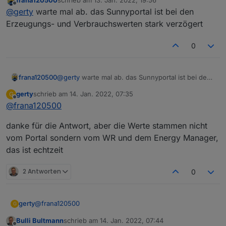
frana120500
schrieb am
13. Jan. 2022, 19:56
Ich habe den Adapter installiert und er scheint super zu
Aber ich bekomme andere Werte angezeigt wie das WEB
zuletzt editiert von
Offline
@
gerty
warte mal ab. das Sunnyportal ist bei den
funktionieren. (Danke für eure tolle Arbeit)
Interface zum Wert: Netzbezug Heute
Erzeugungs- und Verbrauchswerten stark verzögert
0
frana120500
@
gerty
warte mal ab. das Sunnyportal ist bei den
Erzeugungs- und Verbrauchswerten stark
gerty
schrieb am
14. Jan. 2022, 07:35
G
verzögert
zuletzt editiert von
Offline
@
frana120500
Ich habe den Sunny Trippower 4.o und den SM2
Lt. WEB sollte ich heute eigentlich 12,22 kWh bezogen
danke für die Antwort, aber die Werte stammen nicht
haben,
Mache ich das was falsch?
vom Portal sondern vom WR und dem Energy Manager,
aber diesen Wert kann ich weder unter Modbus
Oder geht das nicht?
anzeigen lassen noch unter dem sma-em Adapter 0.6.4
das ist echtzeit
Gruß
irgendwie erkennen oder sinnvoll errechnen lassen.
Gerhard
2 Antworten
0
@
frana120500
gerty
G
Bulli Bultmann
schrieb am
14. Jan. 2022, 07:44
danke für die Antwort, aber die Werte stammen nicht
zuletzt editiert von