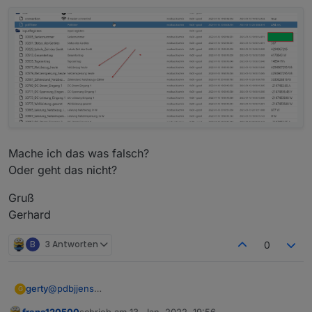
Mache ich das was falsch?
Oder geht das nicht?
Gruß
Gerhard
B
3 Antworten
0
@
pdbjjens
gerty
G
Hallo, jetzt muss ich mal eine Frage stellen.