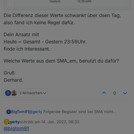
Die Differenz dieser Werte schwankt über dsen Tag,
also fand ich keine Regel dafür.
Dein Ansatz mit
Heute = Gesamt - Gestern 23:59Uhr.
finde ich interessant.
Welche Werte aus dem SMA_em, benutzt du dafür?
Gruß
Gerhard.
B
2 Antworten
0
BigTom91
@
gerty
Folgende Register sind bei SMA nicht
B
vorhanden: 30229, 30577, 30579
gerty
schrieb am
14. Jan. 2022, 08:33
G
zuletzt editiert von
Offline
@
bigtom91