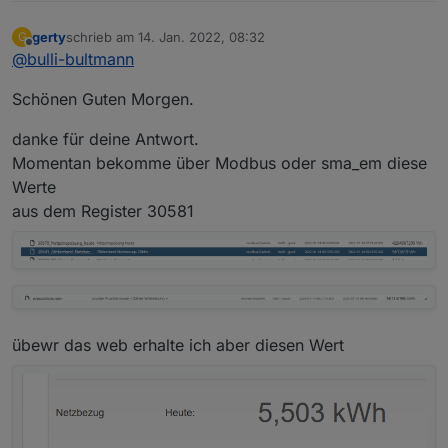
gerty
schrieb am
14. Jan. 2022, 08:32
G
zuletzt editiert von
Offline
@
bulli-bultmann
Schönen Guten Morgen.
Ich habe den Sunny Trippower 4.o und den SM2
Lt. WEB sollte ich heute eigentlich 12,22 kWh bezogen
danke für deine Antwort.
haben,
Mache ich das was falsch?
Momentan bekomme über Modbus oder sma_em diese
aber diesen Wert kann ich weder unter Modbus
Oder geht das nicht?
anzeigen lassen noch unter dem sma-em Adapter 0.6.4
Gruß
Werte
irgendwie erkennen oder sinnvoll errechnen lassen.
Gerhard
aus dem Register 30581
übewr das web erhalte ich aber diesen Wert