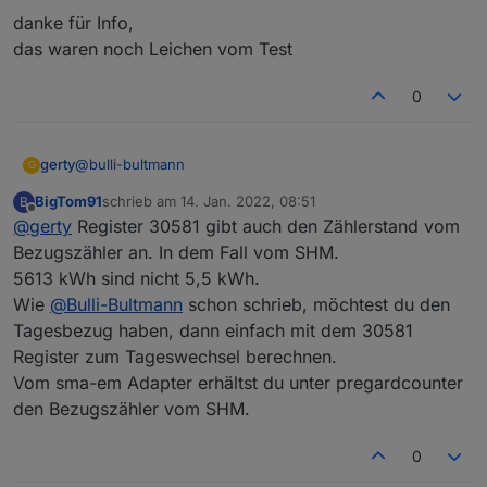
danke für Info,
das waren noch Leichen vom Test
0
@
bulli-bultmann
gerty
G
BigTom91
schrieb am
14. Jan. 2022, 08:51
B
Schönen Guten Morgen.
zuletzt editiert von
Offline
@
gerty
Register 30581 gibt auch den Zählerstand vom
danke für deine Antwort.
Bezugszähler an. In dem Fall vom SHM.
Momentan bekomme über Modbus oder sma_em diese
5613 kWh sind nicht 5,5 kWh.
Werte
übewr das web erhalte ich aber diesen Wert
Wie
@
Bulli-Bultmann
schon schrieb, möchtest du den
aus dem Register 30581
Tagesbezug haben, dann einfach mit dem 30581
Dein Ansatz mit
Heute = Gesamt - Gestern 23:59Uhr.
Register zum Tageswechsel berechnen.
finde ich interessant.
Welche Werte aus dem SMA_em, benutzt du dafür?
Vom sma-em Adapter erhältst du unter pregardcounter
Die Differenz dieser Werte schwankt über dsen Tag, also
den Bezugszähler vom SHM.
Gruß
fand ich keine Regel dafür.
Gerhard.
0