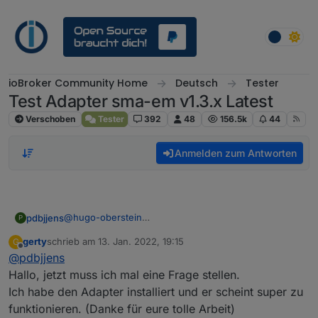
Weiter zum Inhalt
ioBroker Community Home
Deutsch
Tester
Test Adapter sma-em v1.3.x Latest
Verschoben
Tester
392
48
156.5k
44
Anmelden zum Antworten
@
hugo-oberstein
pdbjjens
P
Warst Du mit den Tipps hier aus dem Forum
gerty
schrieb am
13. Jan. 2022, 19:15
G
erfolgreich mit der Installation des sma-em Adapters
zuletzt editiert von
Offline
@
pdbjjens
über das iobroker UI?
iobroker Befehle können in jedem Verzeichnis
Ansonsten: iobroker Adapter NIEMALS per sudo
Hallo, jetzt muss ich mal eine Frage stellen.
ausgeführt werden.
installieren und auch möglichst nicht per npm i.
Ich habe den Adapter installiert und er scheint super zu
Wenn schon über command line statt UI installiert
funktionieren. (Danke für eure tolle Arbeit)
werden muss, dann am besten nur iobroker Befehle