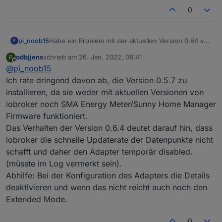
0
pi_noob15
Habe ein Problem mit der aktuellen Version 0.64 von
P
GitHub. Die Daten in den Objekten aktualisieren sich
pdbjjens
schrieb am
26. Jan. 2022, 08:41
P
nicht mehr laufend, manchmal teils mehere
zuletzt editiert von
Offline
@
pi_noob15
sekunden ohne Änderung. Hab dann den Adapter
deinstalliert und wieder versucht auf die alte version
Ich rate dringend davon ab, die Version 0.5.7 zu
0.57 zu gehen. Problem ist nur ich bekomme die
installieren, da sie weder mit aktuellen Versionen von
nicht mehr angezeigt bei den verfügbaren Adaptern
iobroker noch SMA Energy Meter/Sunny Home Manager
in Iobroker. Hat jemand ne Idee wie ich die alten
Firmware funktioniert.
wieder draufbekomme?
Oder Irre ich mich und der Adapter kann nur über
Das Verhalten der Version 0.6.4 deutet darauf hin, dass
GitHub installiert werden ?
iobroker die schnelle Updaterate der Datenpunkte nicht
schafft und daher den Adapter temporär disabled.
(müsste im Log vermerkt sein).
Abhilfe: Bei der Konfiguration des Adapters die Details
deaktivieren und wenn das nicht reicht auch noch den
Extended Mode.
0