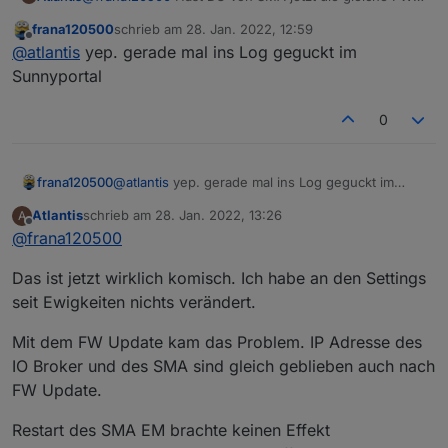
wie ich?
frana120500
schrieb am
28. Jan. 2022, 12:59
zuletzt editiert von
Offline
@
atlantis
yep. gerade mal ins Log geguckt im
Sunnyportal
0
frana120500
@
atlantis
yep. gerade mal ins Log geguckt im
Sunnyportal
Atlantis
schrieb am
28. Jan. 2022, 13:26
A
zuletzt editiert von
Offline
@
frana120500
Das ist jetzt wirklich komisch. Ich habe an den Settings
seit Ewigkeiten nichts verändert.
Mit dem FW Update kam das Problem. IP Adresse des
IO Broker und des SMA sind gleich geblieben auch nach
FW Update.
Restart des SMA EM brachte keinen Effekt