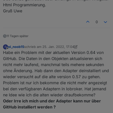
Html Programmierung.
Gruß Uwe
0
11 Tagen später
pi_noob15
schrieb am
25. Jan. 2022, 17:04
P
zuletzt editiert von pi_noob15
Offline
Habe ein Problem mit der aktuellen Version 0.64 von
GitHub. Die Daten in den Objekten aktualisieren sich
nicht mehr laufend, manchmal teils mehere sekunden
ohne Änderung. Hab dann den Adapter deinstalliert und
wieder versucht auf die alte version 0.57 zu gehen.
Problem ist nur ich bekomme die nicht mehr angezeigt
bei den verfügbaren Adaptern in Iobroker. Hat jemand
ne Idee wie ich die alten wieder draufbekomme?
Oder Irre ich mich und der Adapter kann nur über
GitHub installiert werden ?