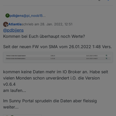
pdbjjens
@
pi_noob15
P
Ich rate dringend davon ab, die Version 0.5.7 zu
Atlantis
schrieb am
28. Jan. 2022, 12:51
A
installieren, da sie weder mit aktuellen Versionen von
zuletzt editiert von
Offline
@
pdbjjens
iobroker noch SMA Energy Meter/Sunny Home
Manager Firmware funktioniert.
Kommen bei Euch überhaupt noch Werte?
Das Verhalten der Version 0.6.4 deutet darauf hin,
dass iobroker die schnelle Updaterate der
Seit der neuen FW von SMA vom 26.01.2022 1:48 Vers.
Datenpunkte nicht schafft und daher den Adapter
temporär disabled. (müsste im Log vermerkt sein).
Abhilfe: Bei der Konfiguration des Adapters die
Details deaktivieren und wenn das nicht reicht auch
noch den Extended Mode.
kommen keine Daten mehr im IO Broker an. Habe seit
vielen Monden schon unverändert i.O. die Version
v0.6.4
am laufen...
Im Sunny Portal sprudeln die Daten aber fleissig
weiter...