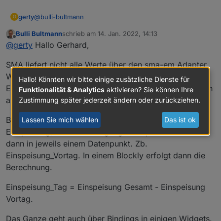
@
bulli-bultmann
gerty
G
Bulli Bultmann
schrieb am
14. Jan. 2022, 14:13
Schönen Guten Morgen.
zuletzt editiert von
Offline
@
gerty
Hallo Gerhard,
danke für deine Antwort.
SMA liefert nicht alle Werte über den sma-em Adapter.
Momentan bekomme über Modbus oder sma_em diese
Werte
übewr das web erhalte ich aber diesen Wert
Wie BigTom91 schon geschrieben hat.
Hallo! Könnten wir bitte einige zusätzliche Dienste für
aus dem Register 30581
Einige Werte kann man sowohl über Modbus oder eben
Funktionalität & Analytics
aktivieren? Sie können Ihre
Dein Ansatz mit
auch über sma-em bekommen.
Zustimmung später jederzeit ändern oder zurückziehen.
Heute = Gesamt - Gestern 23:59Uhr.
finde ich interessant.
Welche Werte aus dem SMA_em, benutzt du dafür?
Bei mir nehme ich die Werte für Netzbezug,
Lassen Sie mich wählen
Das ist ok
Die Differenz dieser Werte schwankt über dsen Tag, also
Einspeisung, Gesamterzeugung und speichere diese
Gruß
fand ich keine Regel dafür.
Gerhard.
dann in jeweils einem Datenpunkt. Zb.
Einspeisung_Vortag. In einem Blockly erfolgt dann die
Berechnung.
Einspeisung_Tag = Einspeisung Gesamt - Einspeisung
Vortag.
Das Ganze geht auch über Bindings in einigen Widgets.