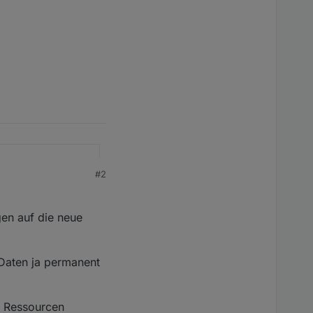
#2
.git
gen auf die neue
 Daten ja permanent
er Ressourcen