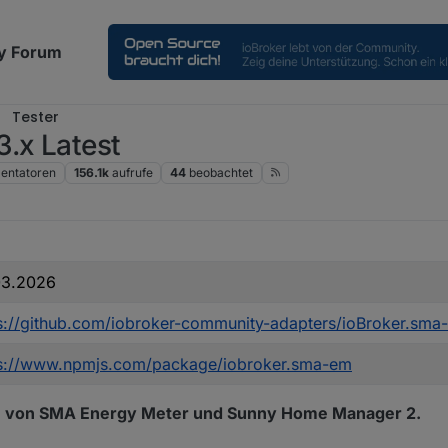
y Forum
Tester
.x Latest
ntatoren
156.1k
aufrufe
44
beobachtet
z 2026, 18:56
03.2026
s://github.com/iobroker-community-adapters/ioBroker.sma-
ps://www.npmjs.com/package/iobroker.sma-em
nen von SMA Energy Meter und Sunny Home Manager 2.