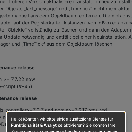
r früheren Version aktualisieren, anstatt ihn neu zu install
der Objekte „last_message“ und „TimeTick“ nicht mehr aktuali
bjekte manuell aus dem Objektbaum entfernen. Die einfachs
dapter auf der Registerkarte „Instanzen“ von ioBroker anzuh
te „Objekte“ vollständig zu löschen und dann den Adapter n
m Update notwendig und entfällt bei einer Neuinstallation. A
ssage“ und „TimeTick“ aus dem Objektbaum löschen.
tenance release
in >= 7.7.22 now
e-script (#845)
tenance release
s-controller>=7.0.7 and admin>=7.6.17 required
tify new SMA EMETER (#795)
Hallo! Könnten wir bitte einige zusätzliche Dienste für
evDependencies
Funktionalität & Analytics
aktivieren? Sie können Ihre
Zustimmung später jederzeit ändern oder zurückziehen.