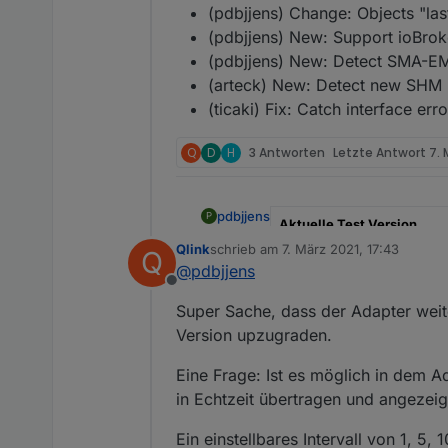
(pdbjjens) Change: Objects "l
(pdbjjens) New: Support ioBrok
(pdbjjens) New: Detect SMA-EM
(arteck) New: Detect new SHM 
(ticaki) Fix: Catch interface erro
Q
D
H
3 Antworten
Letzte Antwort
7. 
pdbjjens
P
Aktuelle Test Version
Qlink
schrieb am
7. März 2021, 17:43
Q
zuletzt editiert von
Veröffentlichungsdatum
@
pdbjjens
Offline
Github Link
Super Sache, dass der Adapter weit
NPM Link
Version upzugraden.
Eine Frage: Ist es möglich in dem A
Dieser Adapter liest Info
in Echtzeit übertragen und angezeigt
Neu in der Version 1.3.1:
node>=20, js-controller>=7.
Ein einstellbares Intervall von 1, 