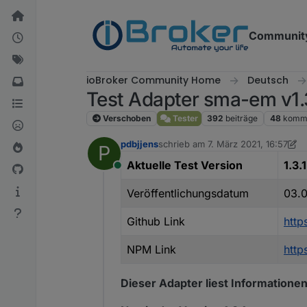
Weiter zum Inhalt
Communit
ioBroker Community Home
Deutsch
Test Adapter sma-em v1.3
Verschoben
Tester
392
beiträge
48
komme
pdbjjens
schrieb am
7. März 2021, 16:57
P
zuletzt editiert von pdbjjens
3. Mär
Aktuelle Test Version
1.3.1
Online
Veröffentlichungsdatum
03.
Github Link
http
NPM Link
htt
Dieser Adapter liest Informatio