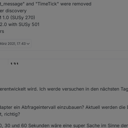
ast_message" and "TimeTick" were removed
er discovery
 1.0 (SUSy 270)
2.0 with SUSy 501
rs
März 2021, 17:43
1.3.1
03.03.2026
https://github.com/iobroker-community-adapters/ioBroker.sma-em
erentwickelt wird. Ich werde versuchen in den nächsten Ta
https://www.npmjs.com/package/iobroker.sma-em
dapter ein Abfrageintervall einzubauen? Aktuell werden die
rmationen von SMA Energy Meter und Sunny Home Manager 2.
, richtig?
0.7 and admin>=7.7.22 erforderlich.
5, 10, 30 und 60 Sekunden wäre eine super Sache im Sinne d