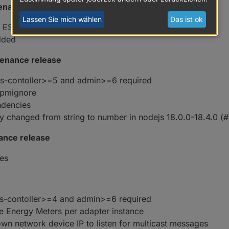
tenance release
Lassen Sie mich wählen
Das ist ok
 ESLint 9
dded
tenance release
js-contoller>=5 and admin>=6 required
npmignore
ndencies
rty changed from string to number in nodejs 18.0.0-18.4.0 (
ance release
es
js-contoller>=4 and admin>=6 required
e Energy Meters per adapter instance
wn network device IP to listen for multicast messages