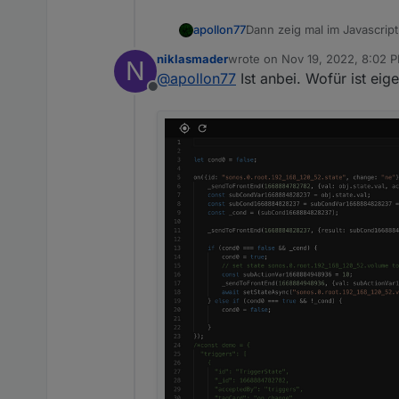
apollon77
Dann zeig mal im Javascript
klicken
niklasmader
wrote on
Nov 19, 2022, 8:02 
N
last edited by
@
apollon77
Ist anbei. Wofür ist eig
Offline