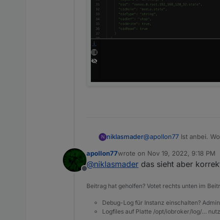
@
apollon77
Ist anbei. Wo
niklasmader
N
apollon77
wrote on
Nov 19, 2022, 9:18 PM
last edited by
@
niklasmader
das sieht aber korrek
Offline
Beitrag hat geholfen? Votet rechts unten im Beit
Debug-Log für Instanz einschalten? Admin
Logfiles auf Platte /opt/iobroker/log/… nu