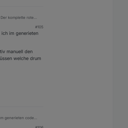
 Der komplette rote
use', dann kommt kein
#105
 ich im generieten
tiv manuell den
 müssen welche drum
 im generieten code
#106