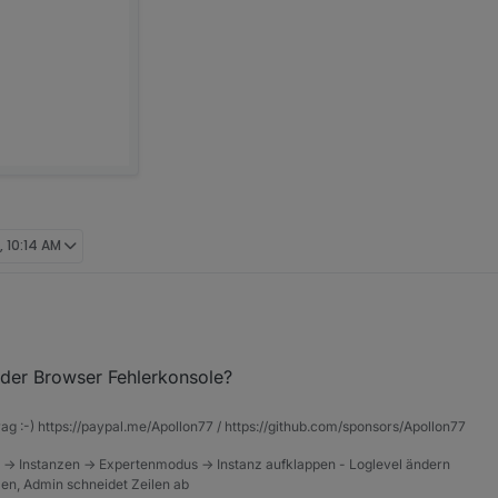
, 10:14 AM
 mal an ein paar Rules versuchen.
.3 installiert, kann auch eine "Rule" anlegen, aber leider erscheint bei mi
 der Browser Fehlerkonsole?
em noch gestoppten Script.
 sagen, was ich da falsch mache, bzw. ob ich noch etwas nachinstallie
rag :-) https://paypal.me/Apollon77 / https://github.com/sponsors/Apollon77
 -> Instanzen -> Expertenmodus -> Instanz aufklappen - Loglevel ändern
tzen, Admin schneidet Zeilen ab