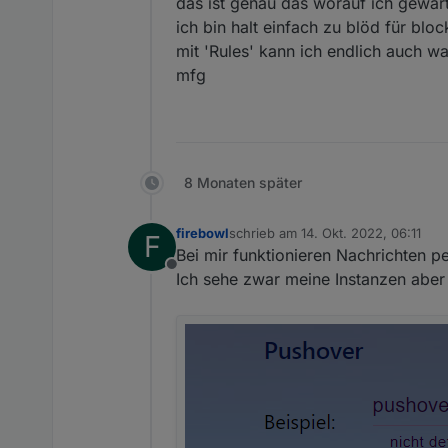
das ist genau das worauf ich gewar
ich bin halt einfach zu blöd für bloc
mit 'Rules' kann ich endlich auch w
mfg
8 Monaten später
firebowl
schrieb am
14. Okt. 2022, 06:11
F
zuletzt editiert von
Bei mir funktionieren Nachrichten p
Offline
Ich sehe zwar meine Instanzen aber e