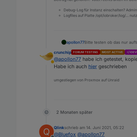
Debug-Log für Instanz einschalten? Admin
Logfiles auf Platte /opt/iobroker/log/… nu
apollon77
Bitte testen ob das nur auf
version oder am Admin?? D
crunchip
FORUM TESTING
MOST ACTIVE
DEV
@
apollon77
habe ich getestet, kop
Abwesend
Habe ich auch
hier
geschrieben
umgestiegen von Proxmox auf Unraid
2 Monaten später
Qlink
schrieb am
14. Juni 2021, 05:22
Q
zuletzt editiert von
@
Bluefox
@
apollon77