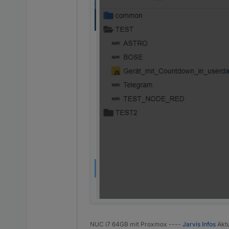
NUC i7 64GB mit Proxmox ----
Jarvis Infos
Aktu