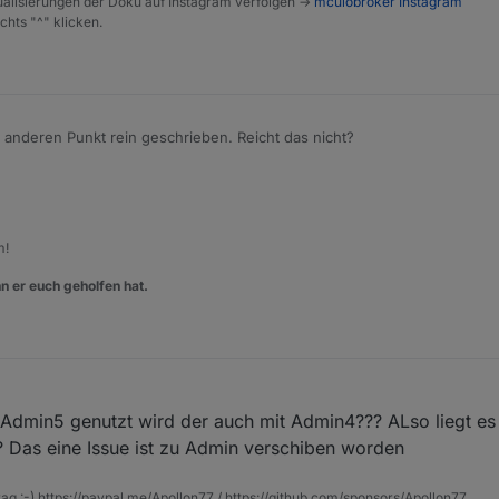
alisierungen der Doku auf Instagram verfolgen ->
mcuiobroker Instagram
chts "^" klicken.
 anderen Punkt rein geschrieben. Reicht das nicht?
m!
n er euch geholfen hat.
nn Admin5 genutzt wird der auch mit Admin4??? ALso liegt es 
 Das eine Issue ist zu Admin verschiben worden
rag :-) https://paypal.me/Apollon77 / https://github.com/sponsors/Apollon77