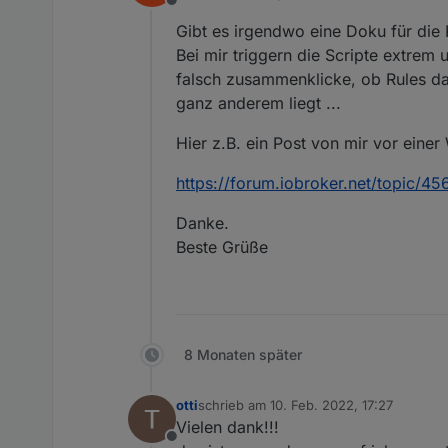
Offline
Gibt es irgendwo eine Doku für die R
Bei mir triggern die Scripte extrem 
falsch zusammenklicke, ob Rules das
ganz anderem liegt ...
Hier z.B. ein Post von mir vor eine
https://forum.iobroker.net/topic/45
Danke.
Beste Grüße
8 Monaten später
otti
schrieb am
10. Feb. 2022, 17:27
zuletzt editiert von
Vielen dank!!!
Offline