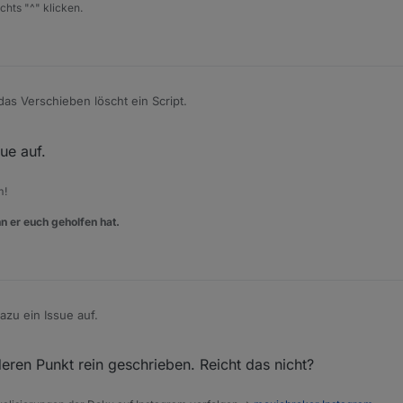
chts "^" klicken.
s Verschieben löscht ein Script.
ue auf.
m!
n er euch geholfen hat.
zu ein Issue auf.
eren Punkt rein geschrieben. Reicht das nicht?