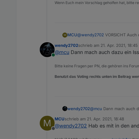
Wenn Euch mein Vorschlag geholfen hat, bitte re
@
wendy2702
VORSICHT Auch da
MCU
M
wendy2702
schrieb am
21. Apr. 2021, 18:45
zuletzt editiert von
@
mcu
Dann mach auch dazu ein Iss
Online
Bitte keine Fragen per PN, die gehören ins Foru
Benutzt das Voting rechts unten im Beitrag wen
wendy2702
@
mcu
Dann mach auch da
MCU
schrieb am
21. Apr. 2021, 18:48
M
zuletzt editiert von
@
wendy2702
Hab es mit in den and
Offline