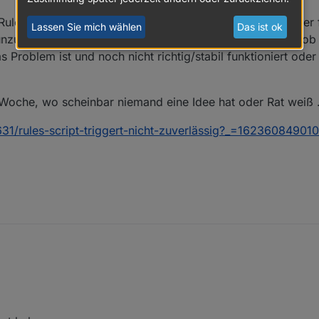
ules Scripte ? Ich kann auf github keine Anleitung darüber f
Lassen Sie mich wählen
Das ist ok
unzuverlässig bzw. teilweise gar nicht und ich weiß nicht ob 
 Problem ist und noch nicht richtig/stabil funktioniert ode
r Woche, wo scheinbar niemand eine Idee hat oder Rat weiß .
631/rules-script-triggert-nicht-zuverlässig?_=16236084901