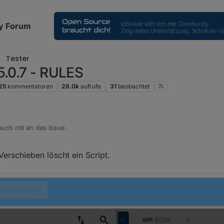
y Forum
Tester
5.0.7 - RULES
25
kommentatoren
28.0k
aufrufe
31
beobachtet
auch mit an das Issue.
rschieben löscht ein Script.