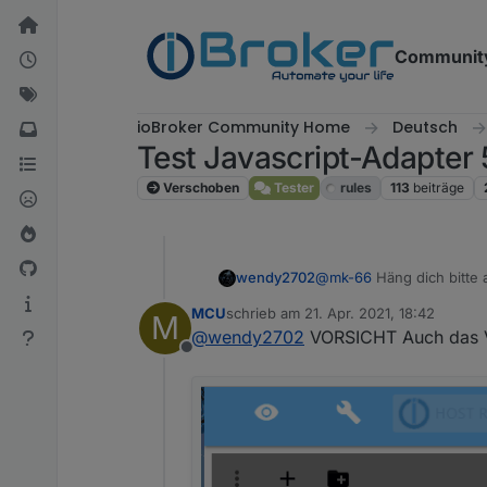
Weiter zum Inhalt
Communit
ioBroker Community Home
Deutsch
Test Javascript-Adapter 
Verschoben
Tester
rules
113
beiträge
wendy2702
@
mk-66
Häng dich bitte 
MCU
schrieb am
21. Apr. 2021, 18:42
M
zuletzt editiert von
@
wendy2702
VORSICHT Auch das Ve
Offline