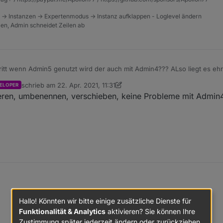
 -> Instanzen -> Expertenmodus -> Instanz aufklappen - Loglevel ändern
tzen, Admin schneidet Zeilen ab
tritt wenn Admin5 genutzt wird der auch mit Admin4??? ALso liegt es ehrl
as eine Issue ist zu Admin verschiben worden
schrieb am
22. Apr. 2021, 11:31
ELOPER
zuletzt editiert von crunchip
ieren, umbenennen, verschieben, keine Probleme mit Admin
Hallo! Könnten wir bitte einige zusätzliche Dienste für
Funktionalität & Analytics
aktivieren? Sie können Ihre
Zustimmung später jederzeit ändern oder zurückziehen.