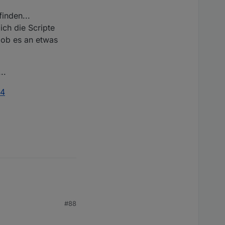
inden...
ich die Scripte
r ob es an etwas
..
04
#88