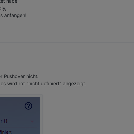
tet habe,
kly,
as anfangen!
er Pushover nicht.
s wird rot "nicht definiert" angezeigt.