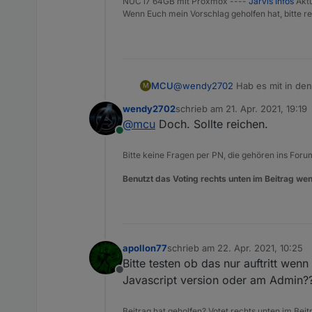
NUC i7 64GB mit Proxmox ----
Jarvis Infos
Aktu
Wenn Euch mein Vorschlag geholfen hat, bitte re
MCU
@
wendy2702
Hab es mit in den
M
wendy2702
schrieb am
21. Apr. 2021, 19:19
zuletzt editiert von
@
mcu
Doch. Sollte reichen.
Online
Bitte keine Fragen per PN, die gehören ins Foru
Benutzt das Voting rechts unten im Beitrag wen
apollon77
schrieb am
22. Apr. 2021, 10:25
zuletzt editiert von
Bitte testen ob das nur auftritt we
Offline
Javascript version oder am Admin??
Beitrag hat geholfen? Votet rechts unten im Beit