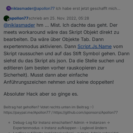
niklasmader
@
apollon77
Ich habe erst jetzt geschafft mich
N
weiter damit zu beschäftigen. Das habe ich mir
apollon77
schrieb am
25. Nov. 2022, 05:28
auch schon gedacht, aber man kann den Code
zuletzt editiert von
Offline
@
niklasmader
hm … Mist. Ich dachte das geht. Der
doch gar nicht manuell editieren, oder? Auch,
wenn ich im 'Expert Mode' bin und dann auf den
meets workaround wäre das Skript Objekt direkt zu
Debug Button oben links neben dem 'Rules/JS'
bearbeiten. Da wäre über Objekte Tab. Dann
Logo klicke, kann ich nichts ändern, obwohl das ja
expertenmodus aktivieren. Dann
Script.Js.Name
vom
eigentlich dafür da sein sollte. Auch die 'verbose'
Skript raussuchen und auf das Stift Symbol gehen. Dann
und 'debug' Buttons oben rechts neben dem
'Rules/JS' Logo haben bei mir keine Funktion. Ich
siehst du das Skript als json. Da die Stelle suchen und
bin immer im 'read-only mode'.
editieren (am besten vorher rauskopieren zur
Sicherheit). Musst dann aber einfache
Anführungszeichen nehmen und keine doppelten!
Absoluter Hack aber so ginge es.
Beitrag hat geholfen? Votet rechts unten im Beitrag :-)
https://paypal.me/Apollon77 / https://github.com/sponsors/Apollon77
Debug-Log für Instanz einschalten? Admin -> Instanzen ->
Expertenmodus -> Instanz aufklappen - Loglevel ändern