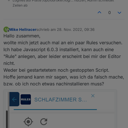
Logfiles auf Platte /opt/iobroker/log/… nutzen, Admin schneidet
Zeilen ab
0
Mike Hellracer
schrieb am
28. Nov. 2022, 09:36
M
zuletzt editiert von
Offline
Hallo zusammen,
wollte mich jetzt auch mal an ein paar Rules versuchen.
Ich habe Javascript 6.0.3 installiert, kann auch eine
"Rule" anlegen, aber leider erscheint bei mir der Editor
nicht.
Weder bei gestartetetem noch gestoppten Script.
Hoffe jemand kann mir sagen, was ich da falsch mache,
bzw. ob ich noch etwas nachinstallieren muss?