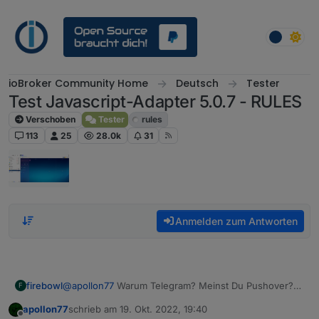
Weiter zum Inhalt
ioBroker Community Home
Deutsch
Tester
Test Javascript-Adapter 5.0.7 - RULES
Verschoben
Tester
rules
113
25
28.0k
31
Anmelden zum Antworten
firebowl
@
apollon77
Warum Telegram? Meinst Du Pushover?
F
Telegram hab ich überhaupt nicht installiert.
apollon77
schrieb am
19. Okt. 2022, 19:40
zuletzt editiert von