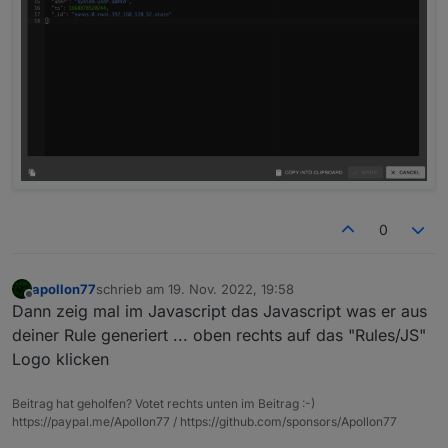
0
apollon77
schrieb am
19. Nov. 2022, 19:58
zuletzt editiert von
Offline
Dann zeig mal im Javascript das Javascript was er aus
deiner Rule generiert ... oben rechts auf das "Rules/JS"
Logo klicken
Beitrag hat geholfen? Votet rechts unten im Beitrag :-)
https://paypal.me/Apollon77 / https://github.com/sponsors/Apollon77