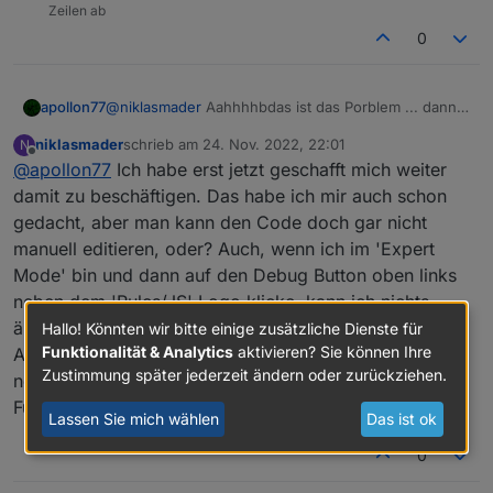
Zeilen ab
0
@
niklasmader
Aahhhhbdas ist das Porblem ... dann
apollon77
hatte ich das falsch verstanden. Ja das hab ich im
niklasmader
schrieb am
24. Nov. 2022, 22:01
N
generieten code gesehen ...
Bitte GitHub issue auf machen mit Rule Screenshot
zuletzt editiert von
Offline
@
apollon77
Ich habe erst jetzt geschafft mich weiter
UND dem vom generierten JS Code. Alternativ
manuell den generierten Code editieren, da ist eine
damit zu beschäftigen. Das habe ich mir auch schon
stelle wo "pause" ohne Anführungszeichen steht ...
gedacht, aber man kann den Code doch gar nicht
da müssen welche drum rum. Ist ein Code-
manuell editieren, oder? Auch, wenn ich im 'Expert
Generator Bug
Mode' bin und dann auf den Debug Button oben links
neben dem 'Rules/JS' Logo klicke, kann ich nichts
ändern, obwohl das ja eigentlich dafür da sein sollte.
Hallo! Könnten wir bitte einige zusätzliche Dienste für
Funktionalität & Analytics
aktivieren? Sie können Ihre
Auch die 'verbose' und 'debug' Buttons oben rechts
Zustimmung später jederzeit ändern oder zurückziehen.
neben dem 'Rules/JS' Logo haben bei mir keine
Funktion. Ich bin immer im 'read-only mode'.
Lassen Sie mich wählen
Das ist ok
0