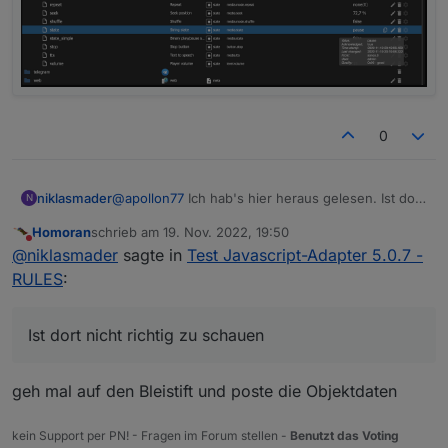
0
@
apollon77
Ich hab's hier heraus gelesen. Ist dort
niklasmader
N
nicht richtig zu schauen? Ich komme von Fhem
Homoran
schrieb am
19. Nov. 2022, 19:50
und das ist auch schon etwas her, daher muss ich
zuletzt editiert von
Nicht stören
@
niklasmader
sagte in
Test Javascript-Adapter 5.0.7 -
mich noch etwas einfinden.
RULES
:
Ist dort nicht richtig zu schauen
geh mal auf den Bleistift und poste die Objektdaten
kein Support per PN! - Fragen im Forum stellen -
Benutzt das Voting