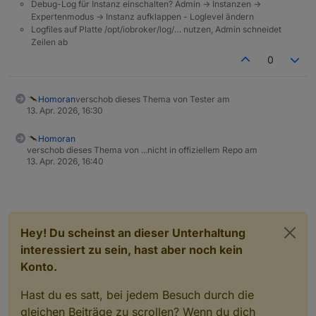
Debug-Log für Instanz einschalten? Admin -> Instanzen ->
27.10.2020
.
Script.
Expertenmodus -> Instanz aufklappen - Loglevel ändern
Edit: Jetzt hab ich noch mal alte Backups
Dann hab ich mal wieder alles geupdated und jetzt
Hoffe jemand kann mir sagen, was ich da
Logfiles auf Platte /opt/iobroker/log/… nutzen, Admin schneidet
wiederhergestellt, noch mal System und Broker
habe ich den Fehler wie
@
Mike-Hellracer
.
falsch mache, bzw. ob ich noch etwas
Zeilen ab
geupdatet (inkl. fix), alte iobroker-Admins
[SOVED] Edit2: Nachdem ich in der Browser-
Im Browser-Log finde ich z.B. folgendes:
nachinstallieren muss?
0
ausprobiert:
Ausgabe von Custom Blockly-Blöcken gelesen
Je nach Version verschwindet die Skript Oberfläche
habe
instrument.ts:124 Detected custom blockly: c
nach einer Sekunde oder aber sie bleibt sichtbar,
instrument.ts:124 Detected custom blockly: e
Homoran
verschob dieses Thema von Tester am
und ich enigma gar nicht mehr verwende, habe ich
aber die Blockly-Blöcke tauchen einfach nicht auf.
instrument.ts:124 Detected custom blockly: i
13. Apr. 2026, 16:30
den entsprechenden Adapter entfernt und seit
Echt mist. Kann meine Skripte nicht bearbeiten und
instrument.ts:124 Detected custom blockly: p
diesem Moment ist das Problem verschwunden.
müsste dringend mal da ran.
Homoran
verschob dieses Thema von ...nicht in offiziellem Repo am
13. Apr. 2026, 16:40
Hey! Du scheinst an dieser Unterhaltung
Danke zusammen
interessiert zu sein, hast aber noch kein
Konto.
Hast du es satt, bei jedem Besuch durch die
gleichen Beiträge zu scrollen? Wenn du dich