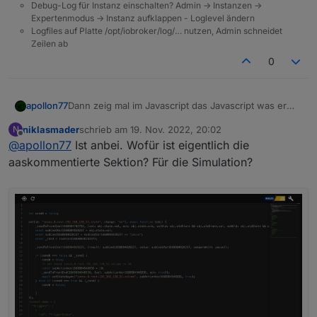
Debug-Log für Instanz einschalten? Admin -> Instanzen ->
Expertenmodus -> Instanz aufklappen - Loglevel ändern
Logfiles auf Platte /opt/iobroker/log/… nutzen, Admin schneidet
Zeilen ab
0
apollon77
Dann zeig mal im Javascript das Javascript was er
aus deiner Rule generiert ... oben rechts auf das
niklasmader
schrieb am
19. Nov. 2022, 20:02
N
"Rules/JS" Logo klicken
zuletzt editiert von
Offline
@
apollon77
Ist anbei. Wofür ist eigentlich die
aaskommentierte Sektion? Für die Simulation?