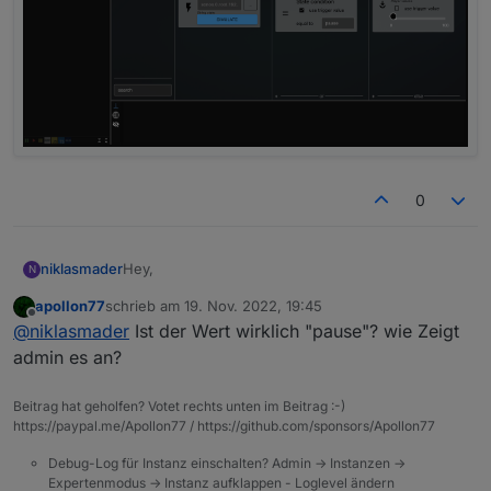
0
Hey,
niklasmader
N
apollon77
schrieb am
19. Nov. 2022, 19:45
mag mir einer bei einem ganz einfachen Skript
zuletzt editiert von
Offline
@
niklasmader
Ist der Wert wirklich "pause"? wie Zeigt
helfen? Ich möchte einfach nur bei Änderung von
play' auf 'pause' die Lautstärke bei Sonos
Danke euch!
admin es an?
verstellen. Mit dem 'simple State' und dem
Abgleich von 'true' und 'false' klappt das. Aber
Beitrag hat geholfen? Votet rechts unten im Beitrag :-)
nicht mit dem String Value 'play' oder 'pause'. Ich
https://paypal.me/Apollon77 / https://github.com/sponsors/Apollon77
habs schon mit Anführungszeichen doppelt oder
einfach probiert.
Debug-Log für Instanz einschalten? Admin -> Instanzen ->
Expertenmodus -> Instanz aufklappen - Loglevel ändern