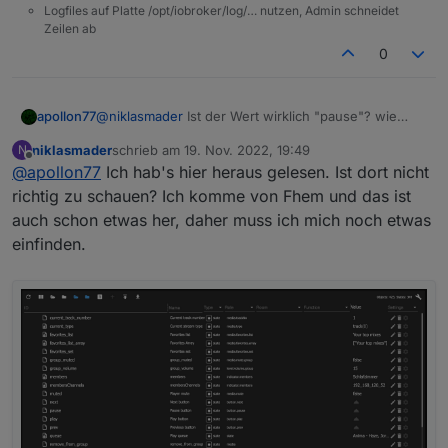
Logfiles auf Platte /opt/iobroker/log/… nutzen, Admin schneidet
Zeilen ab
0
apollon77
@
niklasmader
Ist der Wert wirklich "pause"? wie
Zeigt admin es an?
niklasmader
schrieb am
19. Nov. 2022, 19:49
N
zuletzt editiert von
Offline
@
apollon77
Ich hab's hier heraus gelesen. Ist dort nicht
richtig zu schauen? Ich komme von Fhem und das ist
auch schon etwas her, daher muss ich mich noch etwas
einfinden.