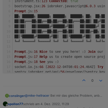
instrument.
ts
:
123
Connected
: 
true
bootstrap.
jsx
:
26
 iobroker.
javascript
@
6.0
.3
 using
Prompt
.
js
:
15
██╗ ██████╗ ██████╗ ██████╗  ██████╗ ██╗  ██╗███
██║██╔═══██╗██╔══██╗██╔══██╗██╔═══██╗██║ ██╔╝██╔
██║██║   ██║██████╔╝██████╔╝██║   ██║█████╔╝ ███
██║██║   ██║██╔══██╗██╔══██╗██║   ██║██╔═██╗ ██╔
██║╚██████╔╝██████╔╝██║  ██║╚██████╔╝██║  ██╗███
╚═╝ ╚═════╝ ╚═════╝ ╚═╝  ╚═╝ ╚═════╝ ╚═╝  ╚═╝╚══
Prompt
.
js
:
16
Nice
 to see you here! :) 
Join
 our d
Danke zusammen
Prompt
.
js
:
17
Help
 us to create open source proje
Prompt
.
js
:
18
See
 you :)
socket.
io
.
js
:
66
 [
2022
-
12
-04
T08
:
01
:
24.
464Z] 
Try
 t
sentry.
iobroker
.
net
/api/
56
/envelope/?sentry_key=
instrument.
ts
:
123
Detected
 custom 
blockly
: iot
0
instrument.
ts
:
123
Detected
 custom 
blockly
: iqont
instrument.
ts
:
123
Detected
 custom 
blockly
: teleg
instrument.
ts
:
123
Translation
for
 word 
"Instance
@
mike-hellracer
Bei mir das gleiche Problem, anbei
conslinger
C
(anonymous) @ instrument.
ts
:
123
was die Browser Console bei mir so sagt. Bin auf
instrument.
ts
:
123
Translation
for
 word 
"Sends me
apollon77
schrieb am
4. Dez. 2022, 11:29
Stable, alle Adapter aktuell. Node.js: v16.18.0, NPM:
bootstrap.jsx:19 iobroker.admin@6.2.23

zuletzt editiert von
Offline
(anonymous) @ instrument.
ts
:
123