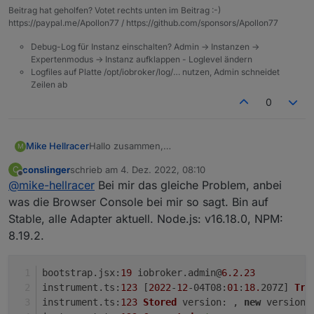
Weder bei gestartetetem noch gestoppten
Beitrag hat geholfen? Votet rechts unten im Beitrag :-)
Script.
https://paypal.me/Apollon77 / https://github.com/sponsors/Apollon77
Hoffe jemand kann mir sagen, was ich da falsch
mache, bzw. ob ich noch etwas nachinstallieren
Debug-Log für Instanz einschalten? Admin -> Instanzen ->
muss?
Expertenmodus -> Instanz aufklappen - Loglevel ändern
Logfiles auf Platte /opt/iobroker/log/… nutzen, Admin schneidet
Zeilen ab
0
Mike Hellracer
Hallo zusammen,
M
wollte mich jetzt auch mal an ein paar Rules
conslinger
schrieb am
4. Dez. 2022, 08:10
C
versuchen.
zuletzt editiert von
Offline
@
mike-hellracer
Bei mir das gleiche Problem, anbei
Ich habe Javascript 6.0.3 installiert, kann auch
eine "Rule" anlegen, aber leider erscheint bei
was die Browser Console bei mir so sagt. Bin auf
mir der Editor nicht.
Stable, alle Adapter aktuell. Node.js: v16.18.0, NPM:
Weder bei gestartetetem noch gestoppten
8.19.2.
Script.
Danke zusammen
Hoffe jemand kann mir sagen, was ich da falsch
mache, bzw. ob ich noch etwas nachinstallieren
bootstrap.
jsx
:
19
 iobroker.
admin
@
6.2
.23
muss?
instrument.
ts
:
123
 [
2022
-
12
-04
T08
:
01
:
18.
207Z] 
Try
instrument.
ts
:
123
Stored
version
: , 
new
version
: