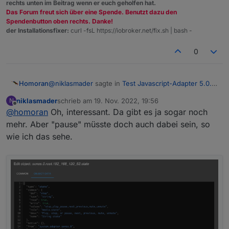
rechts unten im Beitrag wenn er euch geholfen hat.
Das Forum freut sich über eine Spende. Benutzt dazu den
Spendenbutton oben rechts. Danke!
der Installationsfixer:
curl -fsL https://iobroker.net/fix.sh | bash -
0
@
niklasmader
sagte in
Test Javascript-Adapter 5.0.7
Homoran
- RULES
:
niklasmader
schrieb am
19. Nov. 2022, 19:56
N
zuletzt editiert von
Offline
@
homoran
Oh, interessant. Da gibt es ja sogar noch
Ist dort nicht richtig zu schauen
mehr. Aber "pause" müsste doch auch dabei sein, so
wie ich das sehe.
geh mal auf den Bleistift und poste die Objektdaten