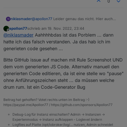
0
@
apollon77
Leider genau das nicht. Hier auch
niklasmader
N
nochmal der Fehler im Log "Pause is not defined".
apollon77
schrieb am
19. Nov. 2022, 23:44
Der komplette rote Log Teil ist aus dem Skript.
zuletzt editiert von
Offline
@
niklasmader
Aahhhhbdas ist das Porblem ... dann
Wenn ich "pause" in einzelne Anführungszeichen
setze, also so 'pause', dann kommt kein Fehler im
hatte ich das falsch verstanden. Ja das hab ich im
Log, aber es passiert auch nichts.
generieten code gesehen ...
Bitte GitHub issue auf machen mit Rule Screenshot UND
dem vom generierten JS Code. Alternativ manuell den
generierten Code editieren, da ist eine stelle wo "pause"
ohne Anführungszeichen steht ... da müssen welche
drum rum. Ist ein Code-Generator Bug
Beitrag hat geholfen? Votet rechts unten im Beitrag :-)
https://paypal.me/Apollon77 / https://github.com/sponsors/Apollon77
Debug-Log für Instanz einschalten? Admin -> Instanzen ->
Expertenmodus -> Instanz aufklappen - Loglevel ändern
Logfiles auf Platte /opt/iobroker/log/… nutzen, Admin schneidet