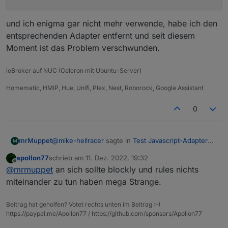
und ich enigma gar nicht mehr verwende, habe ich den
entsprechenden Adapter entfernt und seit diesem
Moment ist das Problem verschwunden.
ioBroker auf NUC (Celeron mit Ubuntu-Server)
Homematic, HMIP, Hue, Unifi, Plex, Nest, Roborock, Google Assistant
0
@
mike-hellracer
sagte in
Test Javascript-Adapter
mrMuppet
M
5.0.7 - RULES
:
apollon77
schrieb am
11. Dez. 2022, 19:32
zuletzt editiert von
Offline
Hallo zusammen,
@
mrmuppet
an sich sollte blockly und rules nichts
wollte mich jetzt auch mal an ein paar Rules
miteinander zu tun haben mega Strange.
Ich hab leider gerade den gleichen Fehler.
versuchen.
Bei mir fing es vor ca. 1 Woche wieder damit an,
Ich habe Javascript 6.0.3 installiert, kann auch
Beitrag hat geholfen? Votet rechts unten im Beitrag :-)
dass mein ganzer Skripte-Bereich immer wieder
Could not load content for http://192.168.1
eine "Rule" anlegen, aber leider erscheint bei
https://paypal.me/Apollon77 / https://github.com/sponsors/Apollon77
nach wenigen Sekunden "verschwand" (wie schon
Could not load content for http://192.168.1
mir der Editor nicht.
Strg+F5 habe ich auch ohne Änderung ausprobiert.
vor zwei Jahren mal hier:
Foren-Thread vom
Weder bei gestartetetem noch gestoppten