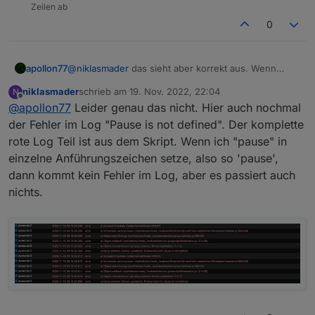
Zeilen ab
0
apollon77
@
niklasmader
das sieht aber korrekt aus. Wenn
„pause“ dann setze 10. was genau tut nicht?
niklasmader
schrieb am
19. Nov. 2022, 22:04
N
zuletzt editiert von
Offline
@
apollon77
Leider genau das nicht. Hier auch nochmal
der Fehler im Log "Pause is not defined". Der komplette
rote Log Teil ist aus dem Skript. Wenn ich "pause" in
einzelne Anführungszeichen setze, also so 'pause',
dann kommt kein Fehler im Log, aber es passiert auch
nichts.