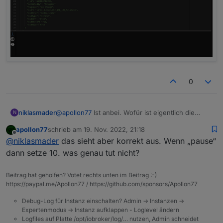
0
@
apollon77
Ist anbei. Wofür ist eigentlich die
niklasmader
N
aaskommentierte Sektion? Für die Simulation?
apollon77
schrieb am
19. Nov. 2022, 21:18
zuletzt editiert von
Offline
@
niklasmader
das sieht aber korrekt aus. Wenn „pause“
dann setze 10. was genau tut nicht?
Beitrag hat geholfen? Votet rechts unten im Beitrag :-)
https://paypal.me/Apollon77 / https://github.com/sponsors/Apollon77
Debug-Log für Instanz einschalten? Admin -> Instanzen ->
Expertenmodus -> Instanz aufklappen - Loglevel ändern
Logfiles auf Platte /opt/iobroker/log/… nutzen, Admin schneidet