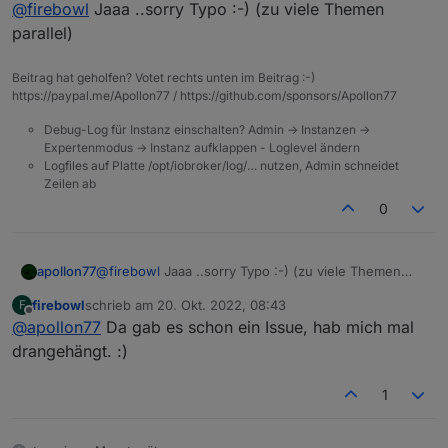
Offline
@
firebowl
Jaaa ..sorry Typo :-) (zu viele Themen
parallel)
Beitrag hat geholfen? Votet rechts unten im Beitrag :-)
https://paypal.me/Apollon77 / https://github.com/sponsors/Apollon77
Debug-Log für Instanz einschalten? Admin -> Instanzen ->
Expertenmodus -> Instanz aufklappen - Loglevel ändern
Logfiles auf Platte /opt/iobroker/log/… nutzen, Admin schneidet
Zeilen ab
0
apollon77
@
firebowl
Jaaa ..sorry Typo :-) (zu viele Themen
parallel)
firebowl
schrieb am
20. Okt. 2022, 08:43
F
zuletzt editiert von
Offline
@
apollon77
Da gab es schon ein Issue, hab mich mal
drangehängt. :)
1