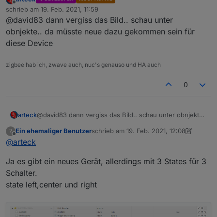
Offline
schrieb am
19. Feb. 2021, 11:59
zuletzt editiert von
@david83 dann vergiss das Bild.. schau unter
obnjekte.. da müsste neue dazu gekommen sein für
diese Device
zigbee hab ich, zwave auch, nuc's genauso und HA auch
0
arteck
@david83 dann vergiss das Bild.. schau unter obnjekte..
da müsste neue dazu gekommen sein für diese Device
Ein ehemaliger Benutzer
schrieb am
19. Feb. 2021, 12:08
?
zuletzt editiert von Ein ehemaliger Benutz
Offline
@
arteck
Ja es gibt ein neues Gerät, allerdings mit 3 States für 3
Schalter.
state left,center und right