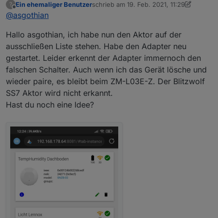
Ein ehemaliger Benutzer
schrieb am
19. Feb. 2021, 11:29
?
aus und gebe eine Rückmeldung.
zuletzt editiert von Ein ehemaliger Benutz
Offline
@
asgothian
Hallo asgothian, ich habe nun den Aktor auf der
ausschließen Liste stehen. Habe den Adapter neu
gestartet. Leider erkennt der Adapter immernoch den
falschen Schalter. Auch wenn ich das Gerät lösche und
wieder paire, es bleibt beim ZM-L03E-Z. Der Blitzwolf
SS7 Aktor wird nicht erkannt.
Hast du noch eine Idee?