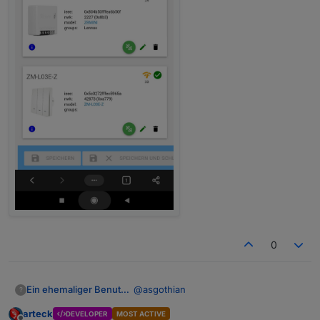
0
@
asgothian
Ein ehemaliger Benutzer
?
arteck
DEVELOPER
MOST ACTIVE
Hallo asgothian, ich habe nun den