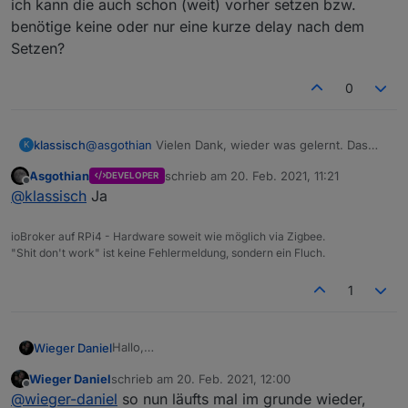
ich kann die auch schon (weit) vorher setzen bzw.
Die Transition_time wird nie alleine an die Lampe
zuerst gesendet werden muß.
benötige keine oder nur eine kurze delay nach dem
gesendet. Diese wird im Adapter gehalten und bei
Setzen?
jeder Anpassung der Helligkeit / des State mit an
A.
das Gerät geschickt.
0
klassisch
@
asgothian
Vielen Dank, wieder was gelernt. Das
K
heißt, ich kann die auch schon (weit) vorher setzen
Asgothian
schrieb am
20. Feb. 2021, 11:21
DEVELOPER
bzw. benötige keine oder nur eine kurze delay nach
zuletzt editiert von
Offline
@
klassisch
Ja
dem Setzen?
ioBroker auf RPi4 - Hardware soweit wie möglich via Zigbee.
"Shit don't work" ist keine Fehlermeldung, sondern ein Fluch.
1
Hallo,
Wieger Daniel
sorry das ich euch hier evtl jetzt nerve :/
Wieger Daniel
schrieb am
20. Feb. 2021, 12:00
Mein setup: Mini PC mit Proxmox, iobroker in
zuletzt editiert von
Offline
@
wieger-daniel
so nun läufts mal im grunde wieder,
ner VM, CC26XXX Board