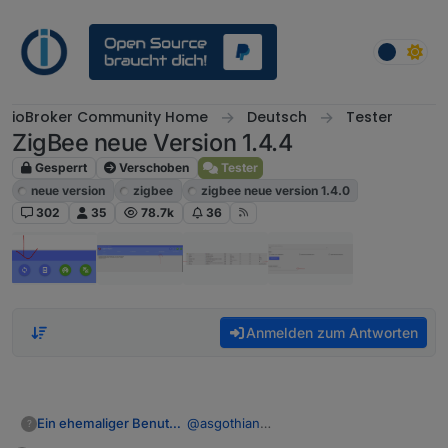
Weiter zum Inhalt
ioBroker Community Home
Deutsch
Tester
ZigBee neue Version 1.4.4
Gesperrt
Verschoben
Tester
neue version
zigbee
zigbee neue version 1.4.0
302
35
78.7k
36
Anmelden zum Antworten
Ein ehemaliger Benutzer
@
asgothian
?
Dankeschön, ich probiere es nachher