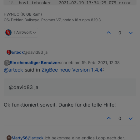
HW:NUC (16 GB Ram)
OS: Debian Bullseye, Promox V7, node v16.x npm 8.19.3
1 Antwort
0
arteck
@david83 ja
Ein ehemaliger Benutzer
schrieb am
19. Feb. 2021, 12:38
?
zuletzt editiert von
Offline
@
arteck
said in
ZigBee neue Version 1.4.4
:
@david83 ja
Ok funktioniert soweit. Danke für die tolle Hilfe!
0
@
arteck
Ich bekomme eine endlos Loop nach der
Marty56
M