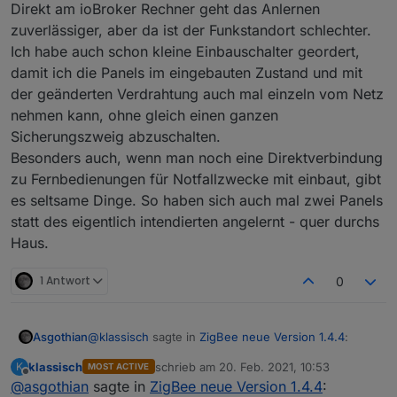
Direkt am ioBroker Rechner geht das Anlernen
zuverlässiger, aber da ist der Funkstandort schlechter.
Ich habe auch schon kleine Einbauschalter geordert,
damit ich die Panels im eingebauten Zustand und mit
der geänderten Verdrahtung auch mal einzeln vom Netz
nehmen kann, ohne gleich einen ganzen
Sicherungszweig abzuschalten.
Besonders auch, wenn man noch eine Direktverbindung
zu Fernbedienungen für Notfallzwecke mit einbaut, gibt
es seltsame Dinge. So haben sich auch mal zwei Panels
statt des eigentlich intendierten angelernt - quer durchs
Haus.
1 Antwort
0
@
klassisch
sagte in
ZigBee neue Version 1.4.4
:
Asgothian
klassisch
schrieb am
20. Feb. 2021, 10:53
K
MOST ACTIVE
zuletzt editiert von
Offline
@
asgothian
sagte in
Ich habe noch nicht den richtigen Umgang mit
ZigBee neue Version 1.4.4
: