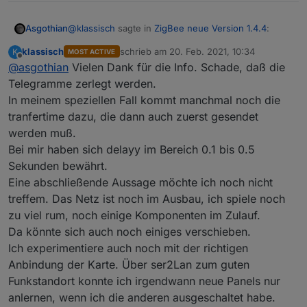
@
klassisch
sagte in
ZigBee neue Version 1.4.4
:
Asgothian
klassisch
schrieb am
20. Feb. 2021, 10:34
K
MOST ACTIVE
zuletzt editiert von
Offline
@
asgothian
Vielen Dank für die Info. Schade, daß die
Noch eine Frage: Gibt es eine Möglichkeit, den
kompletten Parametervektor auf einmal zur
Telegramme zerlegt werden.
Das kann insbesondere dann passieren wenn deine
Leuchte zu übertragen? Ich habe den Eindruck,
In meinem speziellen Fall kommt manchmal noch die
Geräte die gesendeten Nachrichten nicht
daß das serielle Schreiben nicht immer
tranfertime dazu, die dann auch zuerst gesendet
bestätigen, da der Koordinator 10 sekunden auf eine
Ein Senden von allen Parametern auf einmal geht
übernommen wird, oder daß man rel. lange
Antwort wartet bevor er eine neue Nachricht zum
aktuell nicht - selbst wenn wir alle auf einmal an die
Pausen zwischen den Paramtern einbauen
werden muß.
gleichen Gerät schickt. Bei Geräten die dieses
Zigbee Bibliothek übergeben werden sie nach
A.
muß.
Bei mir haben sich delayy im Bereich 0.1 bis 0.5
Verhalten nicht zeigen habe ich tests gemacht. Bei
Zigbee-Standard in einzelne Telegramme zerlegt.
Sekunden bewährt.
guter Verbindung sind pausen von 50 bis 100 ms
Eine abschließende Aussage möchte ich noch nicht
ausreichend um beliebig viele 'Requests' an ein
Gerät zu senden. Da die wenigsten
treffem. Das Netz ist noch im Ausbau, ich spiele noch
"Parametervektoren" bei Leuchten mehr als 3
zu viel rum, noch einige Komponenten im Zulauf.
Datenpunkte haben (Helligkeit, Farbe (oder
Da könnte sich auch noch einiges verschieben.
Farbtemperatur), on/off Status) sollte auch ein
senden ohne Verzögerung problemlos sein.
Ich experimentiere auch noch mit der richtigen
Anbindung der Karte. Über ser2Lan zum guten
Funkstandort konnte ich irgendwann neue Panels nur
anlernen, wenn ich die anderen ausgeschaltet habe.