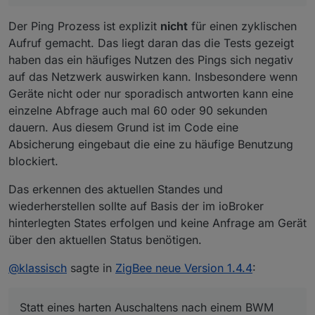
die ich nicht eigeschrieben habe.
Kann es sein, daß die Werte zyklisch geupdatet
Der Ping Prozess ist explizit
nicht
für einen zyklischen
werden und damit die Istwerte währnd der ramp
Aufruf gemacht. Das liegt daran das die Tests gezeigt
down Zeit gefangen werden?
haben das ein häufiges Nutzen des Pings sich negativ
Könnte man dieses zyklische Abfragen
abschaltbar machen?
auf das Netzwerk auswirken kann. Insbesondere wenn
Geräte nicht oder nur sporadisch antworten kann eine
einzelne Abfrage auch mal 60 oder 90 sekunden
dauern. Aus diesem Grund ist im Code eine
Absicherung eingebaut die eine zu häufige Benutzung
blockiert.
Das erkennen des aktuellen Standes und
wiederherstellen sollte auf Basis der im ioBroker
hinterlegten States erfolgen und keine Anfrage am Gerät
über den aktuellen Status benötigen.
@
klassisch
sagte in
ZigBee neue Version 1.4.4
:
Statt eines harten Auschaltens nach einem BWM