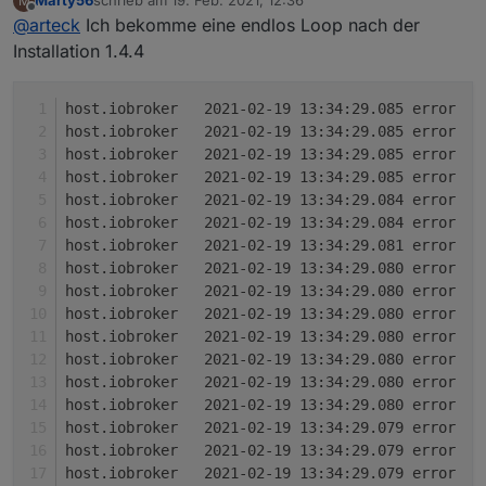
Marty56
schrieb am
19. Feb. 2021, 12:36
M
zuletzt editiert von
Offline
@
arteck
Ich bekomme eine endlos Loop nach der
Installation 1.4.4
h
h
h
h
h
h
h
h
h
h
h
h
h
h
h
h