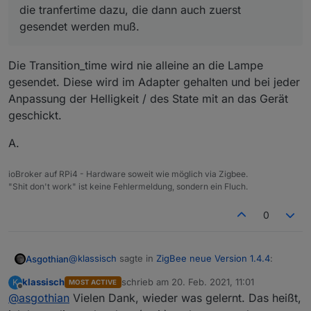
Eine abschließende Aussage möchte ich noch nicht
die tranfertime dazu, die dann auch zuerst
treffem. Das Netz ist noch im Ausbau, ich spiele noch
gesendet werden muß.
zu viel rum, noch einige Komponenten im Zulauf.
Da könnte sich auch noch einiges verschieben.
Ich experimentiere auch noch mit der richtigen
Die Transition_time wird nie alleine an die Lampe
Anbindung der Karte. Über ser2Lan zum guten
gesendet. Diese wird im Adapter gehalten und bei jeder
Funkstandort konnte ich irgendwann neue Panels
Anpassung der Helligkeit / des State mit an das Gerät
nur anlernen, wenn ich die anderen ausgeschaltet
habe. Direkt am ioBroker Rechner geht das Anlernen
geschickt.
zuverlässiger, aber da ist der Funkstandort
schlechter.
A.
Ich habe auch schon kleine Einbauschalter geordert,
damit ich die Panels im eingebauten Zustand und mit
ioBroker auf RPi4 - Hardware soweit wie möglich via Zigbee.
der geänderten Verdrahtung auch mal einzeln vom
"Shit don't work" ist keine Fehlermeldung, sondern ein Fluch.
Netz nehmen kann, ohne gleich einen ganzen
Sicherungszweig abzuschalten.
0
Besonders auch, wenn man noch eine
Direktverbindung zu Fernbedienungen für
Notfallzwecke mit einbaut, gibt es seltsame Dinge. So
haben sich auch mal zwei Panels statt des eigentlich
@
klassisch
sagte in
ZigBee neue Version 1.4.4
:
Asgothian
intendierten angelernt - quer durchs Haus.
klassisch
schrieb am
20. Feb. 2021, 11:01
K
MOST ACTIVE
zuletzt editiert von
Offline
@
asgothian
Vielen Dank, wieder was gelernt. Das heißt,
In meinem speziellen Fall kommt manchmal
noch die tranfertime dazu, die dann auch