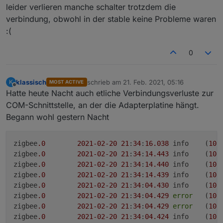
Alle Adapter und das System selbst aktuell.
leider verlieren manche schalter trotzdem die
Da der SOnoff Mini in der Stable Version als ???
verbindung, obwohl in der stable keine Probleme waren
angezeigt wurde und somit nicht erkant wurde,
Der Sonof wird erkannt.
:(
habe ich mir nun die Beta 1.4.4 geladen.
ABER...
Ohne an der Hardware etwas geändert zu (der
Ja ich weis, der Screenshot bzw die
0
Sonof kam dazu!) sind nun einige meiner
Sendequalität ist nicht unbedingt korrekt,
Lampen (Tradfri + Osram) nicht mehr erreichbar.
allerdings hatte ich mit 1.3.1 keine
Platzl Licht ist eine Osram und macht Probleme
Ein anlernen war möglich, danach aber nicht
"Empfangsprobeme" und nun werden mir viele
(seit dem Update) liegt ca 6 Meter entfernt vom
mehr erreichbar.
Geräte Orange und rot angezeigt?!
Koordinator
klassisch
schrieb am
21. Feb. 2021, 05:16
K
MOST ACTIVE
zuletzt editiert von
Offline
Die Lampen wurden dort angelernt wo sie jetzt
Aromastudio Platzl ist eine Tradfri und liegt
Hatte heute Nacht auch etliche Verbindungsverluste zur
auch sind. - 1 Lampe ist ungefähr 3m vom
ungefähr 8 Meter NACH der Platzl Licht (ca
COM-Schnittstelle, an der die Adapterplatine hängt.
Koordinator entfernt.
14Meter vom Koordinator entfernt) und macht
Begann wohl gestern Nacht
derzeit keine Problem.. :(
zigbee
.0
2021
-02
-20
21
:
34
:
16.038
	info	(
101
zigbee
.0
2021
-02
-20
21
:
34
:
14.443
	info	(
101
zigbee
.0
2021
-02
-20
21
:
34
:
14.440
	info	(
101
zigbee
.0
2021
-02
-20
21
:
34
:
14.439
	info	(
101
Schalter Katze + Bett sowie die Lampe Katze
zigbee
.0
2021
-02
-20
21
:
34
:
04.430
	info	(
101
liegen nebeneinander. Lampe funktioniert nicht -
nicht erreichbar, Schalter aber schon?
zigbee
.0
2021
-02
-20
21
:
34
:
04.429
error
	(
101
zigbee
.0
2021
-02
-20
21
:
34
:
04.429
error
	(
101
zigbee
.0
2021
-02
-20
21
:
34
:
04.424
	info	(
101