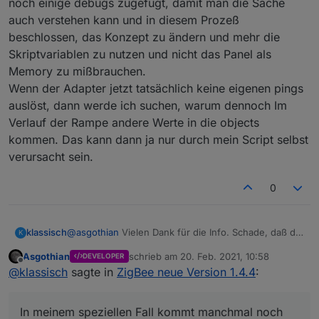
noch einige debugs zugefügt, damit man die Sache
auch verstehen kann und in diesem Prozeß
beschlossen, das Konzept zu ändern und mehr die
Skriptvariablen zu nutzen und nicht das Panel als
Memory zu mißbrauchen.
Wenn der Adapter jetzt tatsächlich keine eigenen pings
auslöst, dann werde ich suchen, warum dennoch Im
Verlauf der Rampe andere Werte in die objects
kommen. Das kann dann ja nur durch mein Script selbst
verursacht sein.
0
klassisch
@
asgothian
Vielen Dank für die Info. Schade, daß die
K
Telegramme zerlegt werden.
Asgothian
schrieb am
20. Feb. 2021, 10:58
DEVELOPER
In meinem speziellen Fall kommt manchmal noch die
zuletzt editiert von
Offline
@
klassisch
sagte in
ZigBee neue Version 1.4.4
:
tranfertime dazu, die dann auch zuerst gesendet
werden muß.
Bei mir haben sich delayy im Bereich 0.1 bis 0.5
In meinem speziellen Fall kommt manchmal noch
Sekunden bewährt.