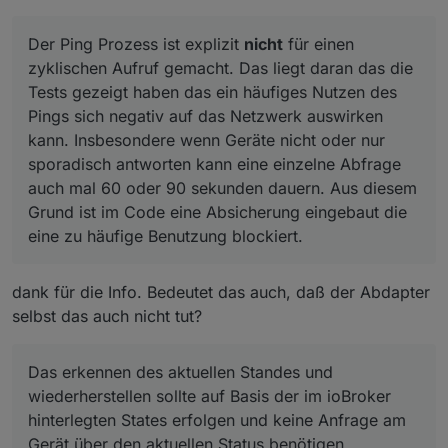
dem Pinprozess bzw. dessen zyklischen
Der Ping Prozess ist explizit
nicht
für einen
Aufrufen gefunden.
zyklischen Aufruf gemacht. Das liegt daran das die
Der Ping Prozess ist explizit
nicht
für einen
Tests gezeigt haben das ein häufiges Nutzen des
Das erkennen des aktuellen Standes und
zyklischen Aufruf gemacht. Das liegt daran das die
Pings sich negativ auf das Netzwerk auswirken
wiederherstellen sollte auf Basis der im ioBroker
Tests gezeigt haben das ein häufiges Nutzen des
kann. Insbesondere wenn Geräte nicht oder nur
hinterlegten States erfolgen und keine Anfrage am
@
klassisch
sagte in
ZigBee neue Version 1.4.4
:
Pings sich negativ auf das Netzwerk auswirken
sporadisch antworten kann eine einzelne Abfrage
Gerät über den aktuellen Status benötigen.
auch mal 60 oder 90 sekunden dauern. Aus diesem
kann. Insbesondere wenn Geräte nicht oder nur
Statt eines harten Auschaltens nach einem
Grund ist im Code eine Absicherung eingebaut die
sporadisch antworten kann eine einzelne Abfrage
BWM Event oder einem timeout schicke ich die
eine zu häufige Benutzung blockiert.
auch mal 60 oder 90 sekunden dauern. Aus diesem
Da musst du schon mehr Details heraus geben. =>
Floalt auf eine langsame ramp down.
code ?
Vor der Rampe speichere ich mir die Werte ab.
Grund ist im Code eine Absicherung eingebaut die
A.
Am Ende der Rampe stehen hier andere Werte,
eine zu häufige Benutzung blockiert.
die ich nicht eigeschrieben habe.
Kann es sein, daß die Werte zyklisch geupdatet
werden und damit die Istwerte währnd der
dank für die Info. Bedeutet das auch, daß der Abdapter
ramp down Zeit gefangen werden?
selbst das auch nicht tut?
Könnte man dieses zyklische Abfragen
abschaltbar machen?
Das erkennen des aktuellen Standes und
wiederherstellen sollte auf Basis der im ioBroker
hinterlegten States erfolgen und keine Anfrage am
Gerät über den aktuellen Status benötigen.