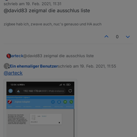
Offline
schrieb am
19. Feb. 2021, 11:31
Aktor auf der ausschließen Liste
zuletzt editiert von
@david83 zeigmal die ausschlus liste
stehen. Habe den Adapter neu
gestartet. Leider erkennt der Adapter
immernoch den falschen Schalter.
zigbee hab ich, zwave auch, nuc's genauso und HA auch
Auch wenn ich das Gerät lösche und
wieder paire, es bleibt beim ZM-L03E-
0
Z. Der Blitzwolf SS7 Aktor wird nicht
erkannt.
Hast du noch eine Idee?
arteck
@david83 zeigmal die ausschlus liste
Ein ehemaliger Benutzer
schrieb am
19. Feb. 2021, 11:55
?
zuletzt editiert von
Offline
@
arteck