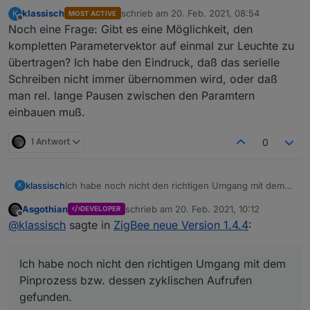
klassisch
schrieb am
20. Feb. 2021, 08:54
K
MOST ACTIVE
zuletzt editiert von
Offline
Noch eine Frage: Gibt es eine Möglichkeit, den
kompletten Parametervektor auf einmal zur Leuchte zu
übertragen? Ich habe den Eindruck, daß das serielle
Schreiben nicht immer übernommen wird, oder daß
man rel. lange Pausen zwischen den Paramtern
einbauen muß.
1 Antwort
0
Ich habe noch nicht den richtigen Umgang mit dem
klassisch
K
Pinprozess bzw. dessen zyklischen Aufrufen
Asgothian
schrieb am
20. Feb. 2021, 10:12
DEVELOPER
gefunden.
Bewegungssensor triggert. Ich möchte die alten
zuletzt editiert von
Offline
@
klassisch
sagte in
ZigBee neue Version 1.4.4
:
Fallbeispiel Licht:
Fallbeispiel Licht fading down*
Einstellungen wiederherstellen und einschalten
Pingabfrage
jetzt dreht jemand am symfonisk rotary encoder
Statt eines harten Auschaltens nach einem
Ich habe noch nicht den richtigen Umgang mit dem
um die Helligkeit zu justieren.
BWM Event oder einem timeout schicke ich die
Nach dem Ende des Drehend versuche ich eine
Floalt auf eine langsame ramp down.
Pinprozess bzw. dessen zyklischen Aufrufen
Pingabfrage
Vor der Rampe speichere ich mir die Werte ab.
gefunden.
Die wird aber blockiert. Dasi sit schade.
Am Ende der Rampe stehen hier andere Werte,