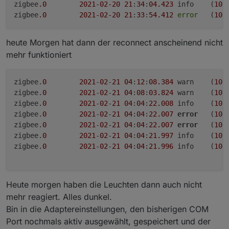
zigbee
.0
2021
-02
-20
21
:
34
:
04.423
	info	(
101
zigbee
.0
2021
-02
-20
21
:
33
:
54.412
error
	(
101
heute Morgen hat dann der reconnect anscheinend nicht
evtl noch zu erwähnen: Gestern noch mit 1.3.1
mehr funktioniert
war Kanal 11 mit 10% der beste kanal - alle
andren lagen bei 50-80%
Heute nach dem Update habe gar keinen Kanal
zigbee.
0
2021
-
02
-
21
04
:
12
:
08.384
	warn	(
101
mehr unter 70% - in einer 300 Einwohner
zigbee.
0
2021
-
02
-
21
04
:
08
:
03.824
	warn	(
101
Gemeinde mit alterdurchschnitt 70+
zigbee.
0
2021
-
02
-
21
04
:
04
:
22.008
	info	(
101
Ich wäre dankbar, für hilfe um dieses Problem
zigbee.
0
2021
-
02
-
21
04
:
04
:
22.007
error
	(
101
lösen zu können :)
zigbee.
0
2021
-
02
-
21
04
:
04
:
22.007
error
	(
101
Danke
zigbee.
0
2021
-
02
-
21
04
:
04
:
21.997
	info	(
101
zigbee.
0
2021
-
02
-
21
04
:
04
:
21.996
	info	(
101
Heute morgen haben die Leuchten dann auch nicht
mehr reagiert. Alles dunkel.
Bin in die Adaptereinstellungen, den bisherigen COM
Port nochmals aktiv ausgewählt, gespeichert und der