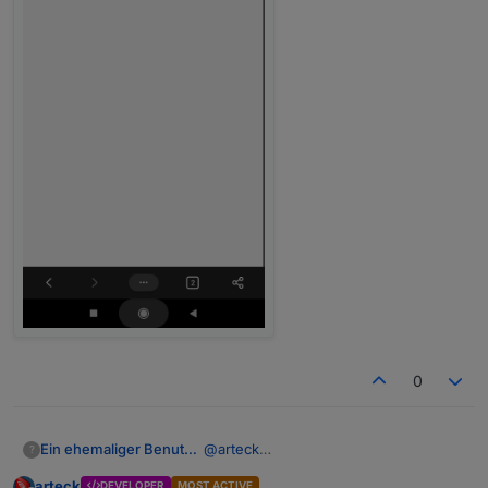
0
Ein ehemaliger Benutzer
@
arteck
?
arteck
DEVELOPER
MOST ACTIVE