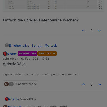
Einfach die übrigen Datenpunkte löschen?
0
@
arteck
Ein ehemaliger Benutzer
?
arteck
DEVELOPER
MOST ACTIVE
Ja es gibt ein neues Gerät, allerdings
Offline
schrieb am
19. Feb. 2021, 12:32
mit 3 States für 3 Schalter.
zuletzt editiert von
@david83 ja
state left,center und right
zigbee hab ich, zwave auch, nuc's genauso und HA auch
Einfach die übrigen Datenpunkte
löschen?
M
?
2 Antworten
0
arteck
@david83 ja