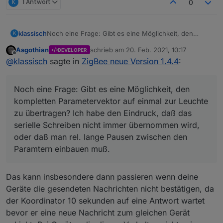
K
1 Antwort
0
klassisch
Noch eine Frage: Gibt es eine Möglichkeit, den
K
kompletten Parametervektor auf einmal zur Leuchte
Asgothian
schrieb am
20. Feb. 2021, 10:17
DEVELOPER
zu übertragen? Ich habe den Eindruck, daß das
zuletzt editiert von
Offline
@
klassisch
sagte in
ZigBee neue Version 1.4.4
:
serielle Schreiben nicht immer übernommen wird,
oder daß man rel. lange Pausen zwischen den
Paramtern einbauen muß.
Noch eine Frage: Gibt es eine Möglichkeit, den
kompletten Parametervektor auf einmal zur Leuchte
zu übertragen? Ich habe den Eindruck, daß das
serielle Schreiben nicht immer übernommen wird,
oder daß man rel. lange Pausen zwischen den
Paramtern einbauen muß.
Das kann insbesondere dann passieren wenn deine
Geräte die gesendeten Nachrichten nicht bestätigen, da
der Koordinator 10 sekunden auf eine Antwort wartet
bevor er eine neue Nachricht zum gleichen Gerät