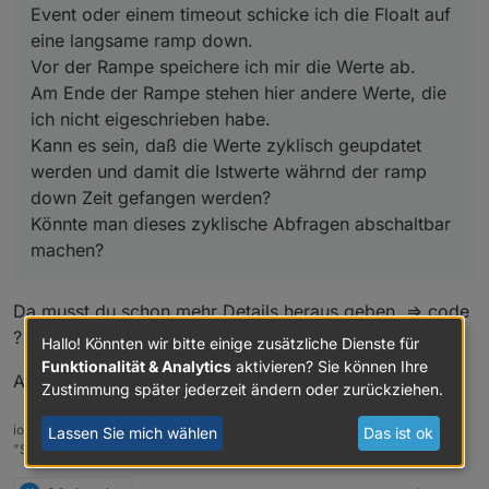
Event oder einem timeout schicke ich die Floalt auf
eine langsame ramp down.
Vor der Rampe speichere ich mir die Werte ab.
Am Ende der Rampe stehen hier andere Werte, die
ich nicht eigeschrieben habe.
Kann es sein, daß die Werte zyklisch geupdatet
werden und damit die Istwerte währnd der ramp
down Zeit gefangen werden?
Könnte man dieses zyklische Abfragen abschaltbar
machen?
Da musst du schon mehr Details heraus geben. => code
?
Hallo! Könnten wir bitte einige zusätzliche Dienste für
Funktionalität & Analytics
aktivieren? Sie können Ihre
A.
Zustimmung später jederzeit ändern oder zurückziehen.
ioBroker auf RPi4 - Hardware soweit wie möglich via Zigbee.
Lassen Sie mich wählen
Das ist ok
"Shit don't work" ist keine Fehlermeldung, sondern ein Fluch.