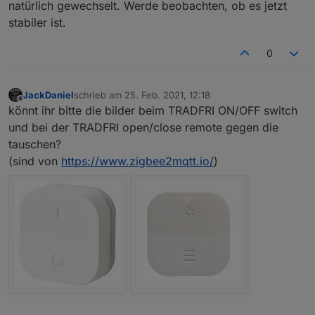
natürlich gewechselt. Werde beobachten, ob es jetzt
stabiler ist.
0
JackDaniel
schrieb am
25. Feb. 2021, 12:18
zuletzt editiert von
Offline
könnt ihr bitte die bilder beim TRADFRI ON/OFF switch
und bei der TRADFRI open/close remote gegen die
tauschen?
(sind von
https://www.zigbee2mqtt.io/
)