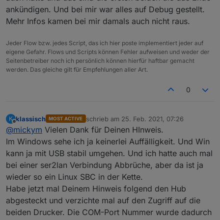
ankündigen. Und bei mir war alles auf Debug gestellt.
Das ist ja der bekannte Fehler mit der falschen
Mehr Infos kamen bei mir damals auch nicht raus.
Bedatung der Komponenten
Die ersten Einträge mit "zgbee" heute morgen sind
2021-02-25 00:58:08.602	error	(8816) Adapte
die um 00:58.08 von obigem log-Eintrag
Jeder Flow bzw. jedes Script, das ich hier poste implementiert jeder auf
Oder habe ich was übersehen, was falsch
eigene Gefahr. Flows und Scripts können Fehler aufweisen und weder der
verstanden? soll ich nach anderen Stichwörtern
Seitenbetreiber noch ich persönlich können hierfür haftbar gemacht
suchen?
werden. Das gleiche gilt für Empfehlungen aller Art.
Hatte ja jetzt 2 solcher disconnects in dieser direkten
USB-Konfguration (die ser2lan Konfig lasse ich ma
0
aussen vor). Jedes Mal nach einigen Stunden Ruhe
im Zigbbe Imperium, also mut maßlich Sendepause.
Könnte es sein, daß die Connection bei
klassisch
schrieb am
25. Feb. 2021, 07:26
K
MOST ACTIVE
zuletzt editiert von
Nichtgebrauch "abfault"? Dann könnte ich z.B. alle 2
Offline
@
mickym
Vielen Dank für Deinen HInweis.
Stunden prüfen, ob der Leuchtenstatus geändert
Im Windows sehe ich ja keinerlei Auffälligkeit. Und Win
wurde und falls nicht, die Leuchte anpingen. Dann
wäre die Connection wieder "refresht".
kann ja mit USB stabil umgehen. Und ich hatte auch mal
bei einer ser2lan Verbindung Abbrüche, aber da ist ja
wieder so ein Linux SBC in der Kette.
Habe jetzt mal Deinem Hinweis folgend den Hub
abgesteckt und verzichte mal auf den Zugriff auf die
beiden Drucker. Die COM-Port Nummer wurde dadurch