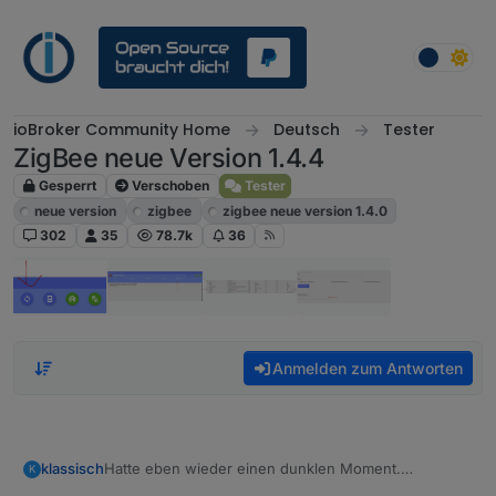
Weiter zum Inhalt
ioBroker Community Home
Deutsch
Tester
ZigBee neue Version 1.4.4
Gesperrt
Verschoben
Tester
neue version
zigbee
zigbee neue version 1.4.0
302
35
78.7k
36
Anmelden zum Antworten
Hatte eben wieder einen dunklen Moment.
klassisch
K
Alles dunkel, Leuchten gehen nicht mehr an.