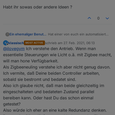
allem Aqara bzw. Xiaomi .. man kann es selbst antrigern
Habt ihr sowas oder andere Ideen ?
per drücken des Knopfes am Gerät. erst dann sieht man
die richtige Link Quality..
0
@
Asgothian
automatisches Löschen nicht gebrauchter
Hat einer von euch ein automatisierter
Ein ehemaliger Benutzer
Datenpunkte wenn man dem Ausschluss Tab nutzt
?
Failover für Zigbee eingerichtet?
klassisch
schrieb am
27. Feb. 2021, 06:13
K
MOST ACTIVE
Bei mir läuft der Zigbee-Adapter auf
zuletzt editiert von
Offline
@
ilovegym
Ich verstehe den Antrieb. Wenn man
einem Raspi3 als iobroker-client, das
gleiche habe ich nochmal, mit gleicher
Mein Vorhaben:
essentielle Steuerungen wie Licht o.ä. mit Zigbee macht,
Hardware ( ebenfalls ein TICC26X2R1
Auf dem zweiten ist der Adapter
will man hone Verfügbarkeit.
dran ).
gleich konfiguriert, ich kopiere mir bei
Habt ihr sowas oder andere Ideen ?
Als Zigbeeneuling verstehe ich aber nicht genug davon.
Änderungen das Zigbee-Verzeichnis
Ich vermite, daß Deine beiden Controller arbeiten,
rüber, ein Script überwacht den
ersten Host, ist diese nicht mehr
sobald sie bestromt und bedatet sind.
länger erreichbar, wird der Adapter
Also ich glaube nicht, daß man beide gleichzeitig im
Instanz 0 gestoppt und die andere
eingeschalteten und bedateten Zustand parallel
Instanz gestartet.
bereiben kann. Oder hast Du das schon einmal
getestet?
Also würde ich eher an eine kalte Redundanz denken.