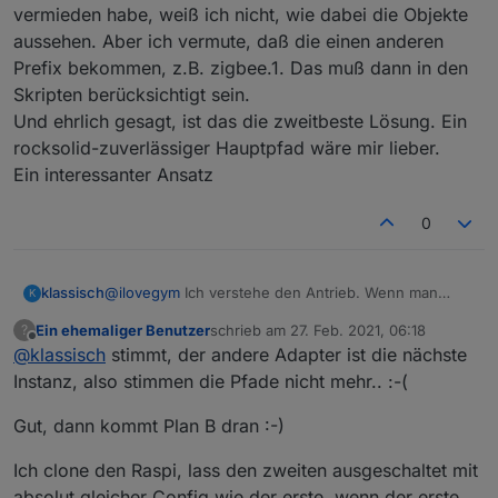
vermieden habe, weiß ich nicht, wie dabei die Objekte
aussehen. Aber ich vermute, daß die einen anderen
Prefix bekommen, z.B. zigbee.1. Das muß dann in den
Skripten berücksichtigt sein.
Und ehrlich gesagt, ist das die zweitbeste Lösung. Ein
rocksolid-zuverlässiger Hauptpfad wäre mir lieber.
Ein interessanter Ansatz
0
klassisch
@
ilovegym
Ich verstehe den Antrieb. Wenn man
K
essentielle Steuerungen wie Licht o.ä. mit Zigbee
Ein ehemaliger Benutzer
schrieb am
27. Feb. 2021, 06:18
?
macht, will man hone Verfügbarkeit.
zuletzt editiert von
Offline
@
klassisch
stimmt, der andere Adapter ist die nächste
Als Zigbeeneuling verstehe ich aber nicht genug
davon.
Instanz, also stimmen die Pfade nicht mehr.. :-(
Ich vermite, daß Deine beiden Controller arbeiten,
sobald sie bestromt und bedatet sind.
Gut, dann kommt Plan B dran :-)
Also ich glaube nicht, daß man beide gleichzeitig im
eingeschalteten und bedateten Zustand parallel
Ich clone den Raspi, lass den zweiten ausgeschaltet mit
bereiben kann. Oder hast Du das schon einmal
absolut gleicher Config wie der erste, wenn der erste