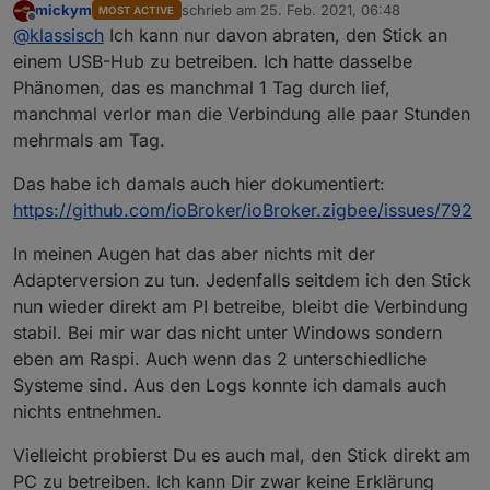
mickym
schrieb am
25. Feb. 2021, 06:48
MOST ACTIVE
Wieder hat der Adapter die Verbindung zum COM-
zuletzt editiert von
Offline
@
klassisch
Ich kann nur davon abraten, den Stick an
Port verloren.
COM4-Port war aber lt. Geräte Manager i.O. und
einem USB-Hub zu betreiben. Ich hatte dasselbe
verbunden.
Phänomen, das es manchmal 1 Tag durch lief,
Derzeit hängt der Controller an einem USB Hub, an
manchmal verlor man die Verbindung alle paar Stunden
dem auch noch 2 Drucker hängen, auf die ich
mehrmals am Tag.
problemlos zugreifen kann. Ich gehe also davon aus,
daß der OS-seitige Teil der Verbindung stabil ist.
Das habe ich damals auch hier dokumentiert:
https://github.com/ioBroker/ioBroker.zigbee/issues/792
In meinen Augen hat das aber nichts mit der
Bin in die Einstellungen der Zigbee Instanz. Dort war
Adapterversion zu tun. Jedenfalls seitdem ich den Stick
COM4 angezeigt. Habe im Drop down Menue COM4
nun wieder direkt am PI betreibe, bleibt die Verbindung
erneut ausgewählt. und abgespeichert.
Log mit Serial Port error:
stabil. Bei mir war das nicht unter Windows sondern
Zigbee wird wieder grün.
Lichter reagieren wieder auf Schalter und
eben am Raspi. Auch wenn das 2 unterschiedliche
Bewegungsmelder.
Systeme sind. Aus den Logs konnte ich damals auch
Spoiler
nichts entnehmen.
Vielleicht probierst Du es auch mal, den Stick direkt am
PC zu betreiben. Ich kann Dir zwar keine Erklärung