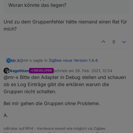
Woran könnte das liegen?
Und zu dem Gruppenfehler hätte niemand einen Rat für
mich?
0
@mr-x sagte in
ZigBee neue Version 1.4.4
:
Mr.X
M
Asgothian
schrieb am
26. Feb. 2021, 12:54
DEVELOPER
zuletzt editiert von
Offline
Hallo zusammen (nochmal),
@mr-x Bitte den Adapter in Debug stellen und schauen
ich habe das Problem, dass bei mir plötzlich die
ob es Log Einträge gibt die erklären warum die
Und zu dem Gruppenfehler hätte niemand einen Rat für
Gruppen nicht mehr funktionieren. Ist für mich aber
Gruppen nicht schalten.
mich?
Essentiell, da ich eine Leuchte mit 5 Birnen haben.
Wie auch immer.
Bei mir gehen die Gruppen ohne Probleme.
ich habe Broker, JS-controller auf stand gebracht,
1.4.4 probiert und auch auf 1.4.1 down gegradet. Alle
A.
Gruppen im Adapter gelöscht und neue mit komplett
neuem Namen vergeben. Es bleiben aber immer die
Gruppen ohne Funktion.
ioBroker auf RPi4 - Hardware soweit wie möglich via Zigbee.
Woran könnte das liegen?