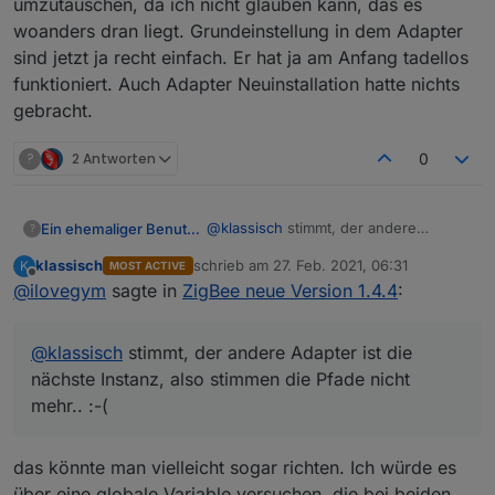
umzutauschen, da ich nicht glauben kann, das es
woanders dran liegt. Grundeinstellung in dem Adapter
sind jetzt ja recht einfach. Er hat ja am Anfang tadellos
funktioniert. Auch Adapter Neuinstallation hatte nichts
gebracht.
?
2 Antworten
0
@
klassisch
stimmt, der andere
Ein ehemaliger Benutzer
?
Adapter ist die nächste Instanz, also
klassisch
schrieb am
27. Feb. 2021, 06:31
K
MOST ACTIVE
stimmen die Pfade nicht mehr.. :-(
Gut, dann kommt Plan B dran :-)
zuletzt editiert von
Offline
@
ilovegym
sagte in
ZigBee neue Version 1.4.4
:
Ich clone den Raspi, lass den zweiten
ausgeschaltet mit absolut gleicher
@
klassisch
stimmt, der andere Adapter ist die
Config wie der erste, wenn der erste
Klar, die beiden sollten dann
ausfällt, dann wird beim ersten das
nächste Instanz, also stimmen die Pfade nicht
nebeneinander stehen, das ist von
Netzteil vom Strom getrennt, und beim
den Örtlichkeiten kein Problem.
mehr.. :-(
zweiten das Netzteil mit Strom
versorgt.
Somit startet der zweite dann mit
das könnte man vielleicht sogar richten. Ich würde es
gleichem Namen ( ok die Mac und IP
über eine globale Variable versuchen, die bei beiden