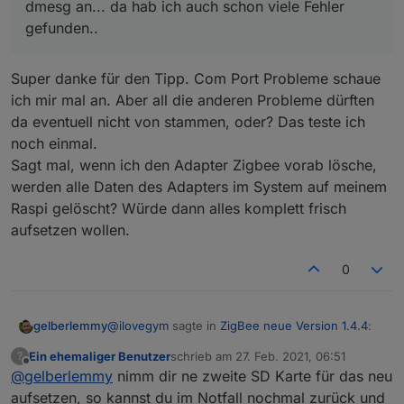
dmesg an... da hab ich auch schon viele Fehler
gefunden..
Super danke für den Tipp. Com Port Probleme schaue
ich mir mal an. Aber all die anderen Probleme dürften
da eventuell nicht von stammen, oder? Das teste ich
noch einmal.
Sagt mal, wenn ich den Adapter Zigbee vorab lösche,
werden alle Daten des Adapters im System auf meinem
Raspi gelöscht? Würde dann alles komplett frisch
aufsetzen wollen.
0
@
ilovegym
sagte in
ZigBee neue Version 1.4.4
:
gelberlemmy
Ein ehemaliger Benutzer
schrieb am
27. Feb. 2021, 06:51
?
zuletzt editiert von
Offline
@
gelberlemmy
nimm dir ne zweite SD Karte für das neu
@
gelberlemmy
USB Probleme kann man im
Log gut erkennen...
aufsetzen, so kannst du im Notfall nochmal zurück und