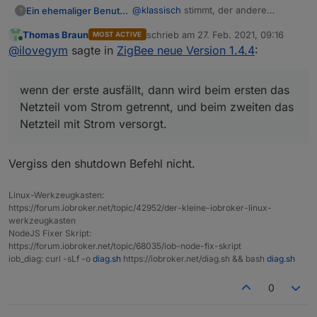
@
klassisch
stimmt, der andere
Ein ehemaliger Benutzer
?
Adapter ist die nächste Instanz, also
Thomas Braun
schrieb am
27. Feb. 2021, 09:16
MOST ACTIVE
stimmen die Pfade nicht mehr.. :-(
Gut, dann kommt Plan B dran :-)
zuletzt editiert von
Online
@
ilovegym
sagte in
ZigBee neue Version 1.4.4
:
Ich clone den Raspi, lass den zweiten
ausgeschaltet mit absolut gleicher
wenn der erste ausfällt, dann wird beim ersten das
Config wie der erste, wenn der erste
Klar, die beiden sollten dann
ausfällt, dann wird beim ersten das
nebeneinander stehen, das ist von
Netzteil vom Strom getrennt, und beim zweiten das
Netzteil vom Strom getrennt, und beim
den Örtlichkeiten kein Problem.
Netzteil mit Strom versorgt.
zweiten das Netzteil mit Strom
versorgt.
Somit startet der zweite dann mit
Vergiss den shutdown Befehl nicht.
gleichem Namen ( ok die Mac und IP
ist anders..) und mit der gleichen
Linux-Werkzeugkasten:
instanz.
https://forum.iobroker.net/topic/42952/der-kleine-iobroker-linux-
werkzeugkasten
NodeJS Fixer Skript:
https://forum.iobroker.net/topic/68035/iob-node-fix-skript
iob_diag: curl -sLf -o
diag.sh
https://iobroker.net/diag.sh && bash
diag.sh
0