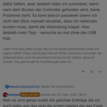
dafür liefern, aber seitdem habe ich zumindest, wenn
nach dem Booten der Controller gefunden wird, keine
Probleme mehr. Es kann jedoch passieren (wenn ich
nicht den Stick manuell abziehe), dass ich mehrmals
booten muss, damit die Verbindung klappt. Also
deshalb mein Tipp - versuche es mal ohne den USB
Hub.
Jeder Flow bzw. jedes Script, das ich hier poste implementiert jeder auf
eigene Gefahr. Flows und Scripts können Fehler aufweisen und weder der
Seitenbetreiber noch ich persönlich können hierfür haftbar gemacht
werden. Das gleiche gilt für Empfehlungen aller Art.
0
@
asgothian
Danke für Aufnehmen.
klassisch
K
mickym
schrieb am
25. Feb. 2021, 06:51
MOST ACTIVE
Der letzte "Zigbee" Eintrag im log von gestern war
zuletzt editiert von
Offline
Nein es sind genau exakt die gleichen Einträge die ich
auch hatte und das sind die ersten beiden die das Ende