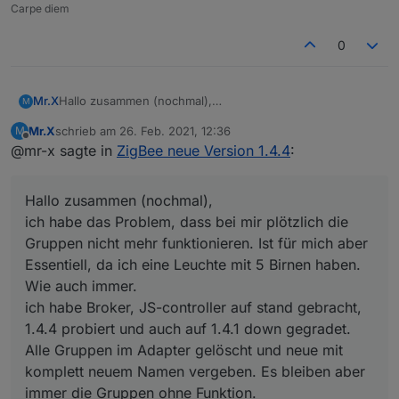
Carpe diem
0
Mr.X
Hallo zusammen (nochmal),
M
ich habe das Problem, dass bei mir plötzlich die Gruppen
Mr.X
schrieb am
26. Feb. 2021, 12:36
M
nicht mehr funktionieren. Ist für mich aber Essentiell, da
zuletzt editiert von
Offline
@mr-x sagte in
ZigBee neue Version 1.4.4
:
ich eine Leuchte mit 5 Birnen haben. Wie auch immer.
ich habe Broker, JS-controller auf stand gebracht, 1.4.4
probiert und auch auf 1.4.1 down gegradet. Alle Gruppen
Hallo zusammen (nochmal),
im Adapter gelöscht und neue mit komplett neuem
Namen vergeben. Es bleiben aber immer die Gruppen
ich habe das Problem, dass bei mir plötzlich die
ohne Funktion.
Gruppen nicht mehr funktionieren. Ist für mich aber
Woran könnte das liegen?
Essentiell, da ich eine Leuchte mit 5 Birnen haben.
Wie auch immer.
ich habe Broker, JS-controller auf stand gebracht,
1.4.4 probiert und auch auf 1.4.1 down gegradet.
Alle Gruppen im Adapter gelöscht und neue mit
komplett neuem Namen vergeben. Es bleiben aber
immer die Gruppen ohne Funktion.