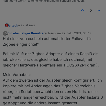
"Shit don't work" ist keine Fehlermeldung, sondern ein Fluch.
0
was ist neu
arteck
Ein ehemaliger Benutzer
schrieb am
27. Feb. 2021, 05:47
?
@Ilya : man kann externe konverter einbinmden für DIY
zuletzt editiert von
Offline
Hat einer von euch ein automatisierter Failover für
Geräte
so uns nu lassen die Spiele beginnen
Zigbee eingerichtet?
Bei mir läuft der Zigbee-Adapter auf einem Raspi3 als
iobroker-client, das gleiche habe ich nochmal, mit
@Nachtrag
da es hier zu vielen Fragen kommt
gleicher Hardware ( ebenfalls ein TICC26X2R1 dran ).
nach dem Update und nach dem Adapter start sind
@
Asgothian
verbesserung des Pingprozesses - hier ist
ALLE Geräte erstmal mit einer Link Quality von 10 in der
Mein Vorhaben:
auch ein Button in den Objecten dazugekommen
Kacheln.. nach dem sich die Geräte gemeldet haben
Auf dem zweiten ist der Adapter gleich konfiguriert, ich
(
Router
) geht die Link Quality auf das was das Gerät
kopiere mir bei Änderungen das Zigbee-Verzeichnis
lifert. bleibt die Link Quality auf 10 meldet sich das Gerät
rüber, ein Script überwacht den ersten Host, ist diese
nicht, dass kann mehre Stunden dauern..also Geduld
@
arteck
Geräte können diert aus dem Converter
ausser
nicht mehr länger erreichbar, wird der Adapter Instanz 0
gezogen werden auch wenn diese bei uns definiert
die
batteriebenen Geräte
.. diese müssen sich erst
gestoppt und die andere Instanz gestartet.
sind
melden. das dauert da sich diese selten Melden vor