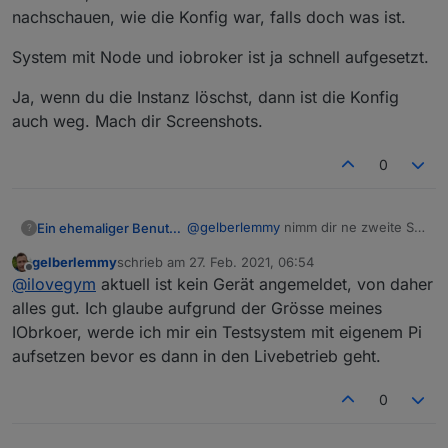
Super danke für den Tipp. Com Port Probleme
nachschauen, wie die Konfig war, falls doch was ist.
schaue ich mir mal an. Aber all die anderen
schau dir mal vom booten an alle
Probleme dürften da eventuell nicht von
Meldungen mit dmesg an... da hab ich auch
System mit Node und iobroker ist ja schnell aufgesetzt.
stammen, oder? Das teste ich noch einmal.
schon viele Fehler gefunden..
Sagt mal, wenn ich den Adapter Zigbee vorab
Ja, wenn du die Instanz löschst, dann ist die Konfig
lösche, werden alle Daten des Adapters im
System auf meinem Raspi gelöscht? Würde dann
auch weg. Mach dir Screenshots.
alles komplett frisch aufsetzen wollen.
0
@
gelberlemmy
nimm dir ne zweite SD
Ein ehemaliger Benutzer
?
Karte für das neu aufsetzen, so
gelberlemmy
schrieb am
27. Feb. 2021, 06:54
kannst du im Notfall nochmal zurück
System mit Node und iobroker ist ja
zuletzt editiert von
Offline
@
ilovegym
aktuell ist kein Gerät angemeldet, von daher
und nachschauen, wie die Konfig war,
schnell aufgesetzt.
falls doch was ist.
Ja, wenn du die Instanz löschst, dann
alles gut. Ich glaube aufgrund der Grösse meines
ist die Konfig auch weg. Mach dir
IObrkoer, werde ich mir ein Testsystem mit eigenem Pi
Screenshots.
aufsetzen bevor es dann in den Livebetrieb geht.
0