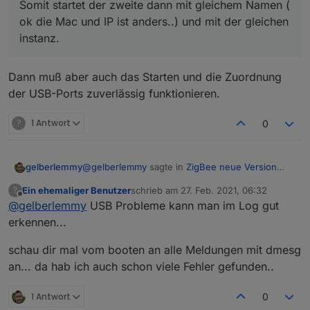
Somit startet der zweite dann mit gleichem Namen (
ok die Mac und IP ist anders..) und mit der gleichen
instanz.
Dann muß aber auch das Starten und die Zuordnung
der USB-Ports zuverlässig funktionieren.
?
1 Antwort
0
@
gelberlemmy
sagte in
ZigBee neue Version
gelberlemmy
1.4.4
:
Ein ehemaliger Benutzer
schrieb am
27. Feb. 2021, 06:32
?
zuletzt editiert von
Offline
@
gelberlemmy
USB Probleme kann man im Log gut
@
asgothian
so jetzt ist der Adapter wieder
grün. Habe den Haken unter Einstellungen
erkennen...
Guten Morgen,
"Zigbee-herdsman Debug-Info "
so nach ein paar Tests, habe Ich festgestellt,
ausversehen gesetzt. Aber das der dann
schau dir mal vom booten an alle Meldungen mit dmesg
dass zum Teil ein anlernen nur noch mit dem
gar nicht mehr läuft ? Jetzt ist der Adapter
an... da hab ich auch schon viele Fehler gefunden..
einen Taster auf dem Cc26x2r1 funktioniert. How
wieder grün. Kann aber keine Geräte
ever. Hat das jemand schon einmal gehabt. Nach
anmelden. Aus dem LOG werde ich nicht
dem anlernen kann ich die Geräte nur ab und an
1 Antwort
schlau.
0
Steuern. Auch sind sie irgendwann ohne