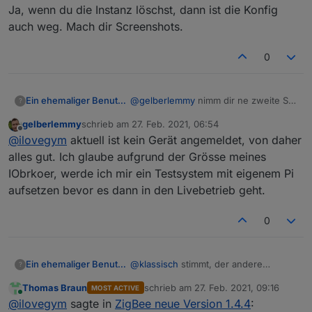
Ja, wenn du die Instanz löschst, dann ist die Konfig
lösche, werden alle Daten des Adapters im
System auf meinem Raspi gelöscht? Würde dann
auch weg. Mach dir Screenshots.
alles komplett frisch aufsetzen wollen.
0
@
gelberlemmy
nimm dir ne zweite SD
Ein ehemaliger Benutzer
?
Karte für das neu aufsetzen, so
gelberlemmy
schrieb am
27. Feb. 2021, 06:54
kannst du im Notfall nochmal zurück
System mit Node und iobroker ist ja
zuletzt editiert von
Offline
@
ilovegym
aktuell ist kein Gerät angemeldet, von daher
und nachschauen, wie die Konfig war,
schnell aufgesetzt.
falls doch was ist.
Ja, wenn du die Instanz löschst, dann
alles gut. Ich glaube aufgrund der Grösse meines
ist die Konfig auch weg. Mach dir
IObrkoer, werde ich mir ein Testsystem mit eigenem Pi
Screenshots.
aufsetzen bevor es dann in den Livebetrieb geht.
0
@
klassisch
stimmt, der andere
Ein ehemaliger Benutzer
?
Adapter ist die nächste Instanz, also
Thomas Braun
schrieb am
27. Feb. 2021, 09:16
MOST ACTIVE
stimmen die Pfade nicht mehr.. :-(
Gut, dann kommt Plan B dran :-)
zuletzt editiert von
Online
@
ilovegym
sagte in
ZigBee neue Version 1.4.4
: