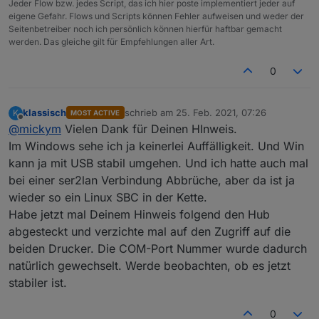
Jeder Flow bzw. jedes Script, das ich hier poste implementiert jeder auf
Oder habe ich was übersehen, was falsch
eigene Gefahr. Flows und Scripts können Fehler aufweisen und weder der
verstanden? soll ich nach anderen Stichwörtern
Seitenbetreiber noch ich persönlich können hierfür haftbar gemacht
suchen?
werden. Das gleiche gilt für Empfehlungen aller Art.
Hatte ja jetzt 2 solcher disconnects in dieser direkten
USB-Konfguration (die ser2lan Konfig lasse ich ma
0
aussen vor). Jedes Mal nach einigen Stunden Ruhe
im Zigbbe Imperium, also mut maßlich Sendepause.
Könnte es sein, daß die Connection bei
klassisch
schrieb am
25. Feb. 2021, 07:26
K
MOST ACTIVE
zuletzt editiert von
Nichtgebrauch "abfault"? Dann könnte ich z.B. alle 2
Offline
@
mickym
Vielen Dank für Deinen HInweis.
Stunden prüfen, ob der Leuchtenstatus geändert
Im Windows sehe ich ja keinerlei Auffälligkeit. Und Win
wurde und falls nicht, die Leuchte anpingen. Dann
wäre die Connection wieder "refresht".
kann ja mit USB stabil umgehen. Und ich hatte auch mal
bei einer ser2lan Verbindung Abbrüche, aber da ist ja
wieder so ein Linux SBC in der Kette.
Habe jetzt mal Deinem Hinweis folgend den Hub
abgesteckt und verzichte mal auf den Zugriff auf die
beiden Drucker. Die COM-Port Nummer wurde dadurch
natürlich gewechselt. Werde beobachten, ob es jetzt
stabiler ist.
0