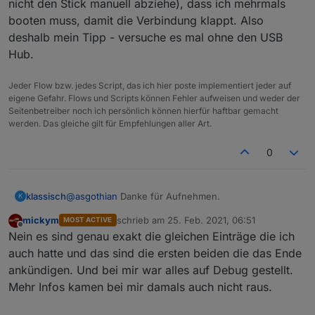
nicht den Stick manuell abziehe), dass ich mehrmals
booten muss, damit die Verbindung klappt. Also
deshalb mein Tipp - versuche es mal ohne den USB
Hub.
Jeder Flow bzw. jedes Script, das ich hier poste implementiert jeder auf
eigene Gefahr. Flows und Scripts können Fehler aufweisen und weder der
Seitenbetreiber noch ich persönlich können hierfür haftbar gemacht
werden. Das gleiche gilt für Empfehlungen aller Art.
0
@
asgothian
Danke für Aufnehmen.
klassisch
K
mickym
schrieb am
25. Feb. 2021, 06:51
MOST ACTIVE
Der letzte "Zigbee" Eintrag im log von gestern war
zuletzt editiert von
Offline
Nein es sind genau exakt die gleichen Einträge die ich
auch hatte und das sind die ersten beiden die das Ende
ankündigen. Und bei mir war alles auf Debug gestellt.
Das ist ja der bekannte Fehler mit der falschen
Mehr Infos kamen bei mir damals auch nicht raus.
Bedatung der Komponenten
Die ersten Einträge mit "zgbee" heute morgen sind
2021-02-25 00:58:08.602	error	(8816) Adapte
die um 00:58.08 von obigem log-Eintrag