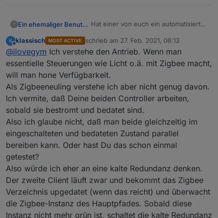
@
Asgothian
automatisches Löschen nicht gebrauchter
Hat einer von euch ein automatisierter
Ein ehemaliger Benutzer
Datenpunkte wenn man dem Ausschluss Tab nutzt
?
Failover für Zigbee eingerichtet?
klassisch
schrieb am
27. Feb. 2021, 06:13
K
MOST ACTIVE
Bei mir läuft der Zigbee-Adapter auf
zuletzt editiert von
Offline
@
ilovegym
Ich verstehe den Antrieb. Wenn man
einem Raspi3 als iobroker-client, das
gleiche habe ich nochmal, mit gleicher
Mein Vorhaben:
essentielle Steuerungen wie Licht o.ä. mit Zigbee macht,
Hardware ( ebenfalls ein TICC26X2R1
Auf dem zweiten ist der Adapter
will man hone Verfügbarkeit.
dran ).
gleich konfiguriert, ich kopiere mir bei
Habt ihr sowas oder andere Ideen ?
Als Zigbeeneuling verstehe ich aber nicht genug davon.
Änderungen das Zigbee-Verzeichnis
Ich vermite, daß Deine beiden Controller arbeiten,
rüber, ein Script überwacht den
ersten Host, ist diese nicht mehr
sobald sie bestromt und bedatet sind.
länger erreichbar, wird der Adapter
Also ich glaube nicht, daß man beide gleichzeitig im
Instanz 0 gestoppt und die andere
eingeschalteten und bedateten Zustand parallel
Instanz gestartet.
bereiben kann. Oder hast Du das schon einmal
getestet?
Also würde ich eher an eine kalte Redundanz denken.
Der zweite Client läuft zwar und bekommt das Zigbee
Verzeichnis upgedatet (wenn das reicht) und überwacht
die Zigbee-Instanz des Hauptpfades. Sobald diese
Instanz nicht mehr grün ist, schaltet die kalte Redundanz