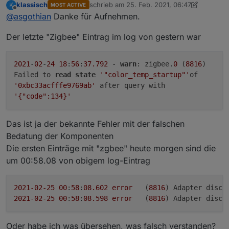
klassisch
schrieb am
25. Feb. 2021, 06:47
K
MOST ACTIVE
wird, und warum. In dem gelisteten Teil ist das nicht
A.
zuletzt editiert von klassisch
Offline
@
asgothian
Danke für Aufnehmen.
mit drin
Der letzte "Zigbee" Eintrag im log von gestern war
2021
-
02
-
24
18
:
56
:
37.792
-
warn
: zigbee.
0
(
8816
)
Failed to
read
state
'"color_temp_startup"'
of
'0xbc33acfffe9769ab'
after query with
'{"code":134}'
Das ist ja der bekannte Fehler mit der falschen
Bedatung der Komponenten
Die ersten Einträge mit "zgbee" heute morgen sind die
um 00:58.08 von obigem log-Eintrag
2021
-02
-25
00
:
58
:
08.602
error
	(
8816
) Adapter disco
2021
-02
-25
00
:
58
:
08.598
error
	(
8816
Oder habe ich was übersehen, was falsch verstanden?