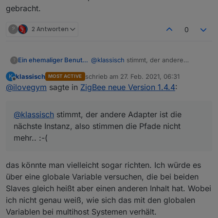
gebracht.
?
2 Antworten
0
@
klassisch
stimmt, der andere
Ein ehemaliger Benutzer
?
Adapter ist die nächste Instanz, also
klassisch
schrieb am
27. Feb. 2021, 06:31
K
MOST ACTIVE
stimmen die Pfade nicht mehr.. :-(
Gut, dann kommt Plan B dran :-)
zuletzt editiert von
Offline
@
ilovegym
sagte in
ZigBee neue Version 1.4.4
:
Ich clone den Raspi, lass den zweiten
ausgeschaltet mit absolut gleicher
@
klassisch
stimmt, der andere Adapter ist die
Config wie der erste, wenn der erste
Klar, die beiden sollten dann
ausfällt, dann wird beim ersten das
nächste Instanz, also stimmen die Pfade nicht
nebeneinander stehen, das ist von
Netzteil vom Strom getrennt, und beim
den Örtlichkeiten kein Problem.
mehr.. :-(
zweiten das Netzteil mit Strom
versorgt.
Somit startet der zweite dann mit
das könnte man vielleicht sogar richten. Ich würde es
gleichem Namen ( ok die Mac und IP
über eine globale Variable versuchen, die bei beiden
ist anders..) und mit der gleichen
Slaves gleich heißt aber einen anderen Inhalt hat. Wobei
instanz.
ich nicht genau weiß, wie sich das mit den globalen
Variablen bei multihost Systemen verhält.