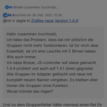
Mr.X
Hallo zusammen (nochmal),
M
ich habe das Problem, dass bei mir plötzlich die Gruppen
Mr.X
schrieb am
26. Feb. 2021, 12:36
M
nicht mehr funktionieren. Ist für mich aber Essentiell, da
zuletzt editiert von
Offline
@mr-x sagte in
ZigBee neue Version 1.4.4
:
ich eine Leuchte mit 5 Birnen haben. Wie auch immer.
ich habe Broker, JS-controller auf stand gebracht, 1.4.4
probiert und auch auf 1.4.1 down gegradet. Alle Gruppen
Hallo zusammen (nochmal),
im Adapter gelöscht und neue mit komplett neuem
Namen vergeben. Es bleiben aber immer die Gruppen
ich habe das Problem, dass bei mir plötzlich die
ohne Funktion.
Gruppen nicht mehr funktionieren. Ist für mich aber
Woran könnte das liegen?
Essentiell, da ich eine Leuchte mit 5 Birnen haben.
Wie auch immer.
ich habe Broker, JS-controller auf stand gebracht,
1.4.4 probiert und auch auf 1.4.1 down gegradet.
Alle Gruppen im Adapter gelöscht und neue mit
komplett neuem Namen vergeben. Es bleiben aber
immer die Gruppen ohne Funktion.
Woran könnte das liegen?
Und zu dem Gruppenfehler hätte niemand einen Rat für