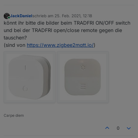
JackDaniel
schrieb am
25. Feb. 2021, 12:18
zuletzt editiert von
Online
könnt ihr bitte die bilder beim TRADFRI ON/OFF switch
und bei der TRADFRI open/close remote gegen die
tauschen?
(sind von
https://www.zigbee2mqtt.io/
)
Carpe diem
0