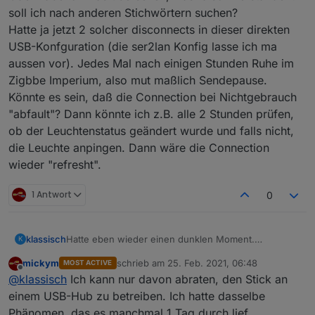
soll ich nach anderen Stichwörtern suchen?
Hatte ja jetzt 2 solcher disconnects in dieser direkten
USB-Konfguration (die ser2lan Konfig lasse ich ma
aussen vor). Jedes Mal nach einigen Stunden Ruhe im
Zigbbe Imperium, also mut maßlich Sendepause.
Könnte es sein, daß die Connection bei Nichtgebrauch
"abfault"? Dann könnte ich z.B. alle 2 Stunden prüfen,
ob der Leuchtenstatus geändert wurde und falls nicht,
die Leuchte anpingen. Dann wäre die Connection
wieder "refresht".
1 Antwort
0
Hatte eben wieder einen dunklen Moment.
klassisch
K
Alles dunkel, Leuchten gehen nicht mehr an.
mickym
schrieb am
25. Feb. 2021, 06:48
MOST ACTIVE
Wieder hat der Adapter die Verbindung zum COM-
zuletzt editiert von
Offline
@
klassisch
Ich kann nur davon abraten, den Stick an
Port verloren.
COM4-Port war aber lt. Geräte Manager i.O. und
einem USB-Hub zu betreiben. Ich hatte dasselbe
verbunden.
Phänomen, das es manchmal 1 Tag durch lief,