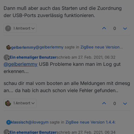
Dann muß aber auch das Starten und die Zuordnung
der USB-Ports zuverlässig funktionieren.
?
1 Antwort
0
@
gelberlemmy
sagte in
ZigBee neue Version
gelberlemmy
1.4.4
:
Ein ehemaliger Benutzer
schrieb am
27. Feb. 2021, 06:32
?
zuletzt editiert von
Offline
@
gelberlemmy
USB Probleme kann man im Log gut
@
asgothian
so jetzt ist der Adapter wieder
grün. Habe den Haken unter Einstellungen
erkennen...
Guten Morgen,
"Zigbee-herdsman Debug-Info "
so nach ein paar Tests, habe Ich festgestellt,
ausversehen gesetzt. Aber das der dann
schau dir mal vom booten an alle Meldungen mit dmesg
dass zum Teil ein anlernen nur noch mit dem
gar nicht mehr läuft ? Jetzt ist der Adapter
an... da hab ich auch schon viele Fehler gefunden..
einen Taster auf dem Cc26x2r1 funktioniert. How
wieder grün. Kann aber keine Geräte
ever. Hat das jemand schon einmal gehabt. Nach
anmelden. Aus dem LOG werde ich nicht
dem anlernen kann ich die Geräte nur ab und an
1 Antwort
schlau.
0
Steuern. Auch sind sie irgendwann ohne
Verbindung. Wobei sie direkt neben dem
Cc26x2r1. Auch passiert es gelegentlich, dass
@
ilovegym
sagte in
ZigBee neue Version 1.4.4
:
klassisch
K
der ComPort belegt ist und der Adapter nicht
funktioniert. Neues flashen des Cc26x2r1 hat
Ein ehemaliger Benutzer
schrieb am
27. Feb. 2021, 06:34
?