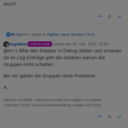
mich?
0
@mr-x sagte in
ZigBee neue Version 1.4.4
:
Mr.X
M
Asgothian
schrieb am
26. Feb. 2021, 12:54
DEVELOPER
zuletzt editiert von
Offline
Hallo zusammen (nochmal),
@mr-x Bitte den Adapter in Debug stellen und schauen
ich habe das Problem, dass bei mir plötzlich die
ob es Log Einträge gibt die erklären warum die
Und zu dem Gruppenfehler hätte niemand einen Rat für
Gruppen nicht mehr funktionieren. Ist für mich aber
Gruppen nicht schalten.
mich?
Essentiell, da ich eine Leuchte mit 5 Birnen haben.
Wie auch immer.
Bei mir gehen die Gruppen ohne Probleme.
ich habe Broker, JS-controller auf stand gebracht,
1.4.4 probiert und auch auf 1.4.1 down gegradet. Alle
A.
Gruppen im Adapter gelöscht und neue mit komplett
neuem Namen vergeben. Es bleiben aber immer die
Gruppen ohne Funktion.
ioBroker auf RPi4 - Hardware soweit wie möglich via Zigbee.
Woran könnte das liegen?
"Shit don't work" ist keine Fehlermeldung, sondern ein Fluch.
0