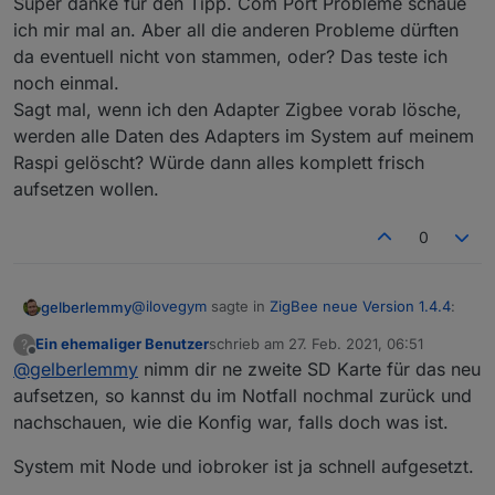
Super danke für den Tipp. Com Port Probleme schaue
ich mir mal an. Aber all die anderen Probleme dürften
da eventuell nicht von stammen, oder? Das teste ich
noch einmal.
Sagt mal, wenn ich den Adapter Zigbee vorab lösche,
werden alle Daten des Adapters im System auf meinem
Raspi gelöscht? Würde dann alles komplett frisch
aufsetzen wollen.
0
@
ilovegym
sagte in
ZigBee neue Version 1.4.4
:
gelberlemmy
Ein ehemaliger Benutzer
schrieb am
27. Feb. 2021, 06:51
?
zuletzt editiert von
Offline
@
gelberlemmy
nimm dir ne zweite SD Karte für das neu
@
gelberlemmy
USB Probleme kann man im
Log gut erkennen...
aufsetzen, so kannst du im Notfall nochmal zurück und
Super danke für den Tipp. Com Port Probleme
nachschauen, wie die Konfig war, falls doch was ist.
schaue ich mir mal an. Aber all die anderen
schau dir mal vom booten an alle
Probleme dürften da eventuell nicht von
Meldungen mit dmesg an... da hab ich auch
System mit Node und iobroker ist ja schnell aufgesetzt.
stammen, oder? Das teste ich noch einmal.
schon viele Fehler gefunden..
Sagt mal, wenn ich den Adapter Zigbee vorab