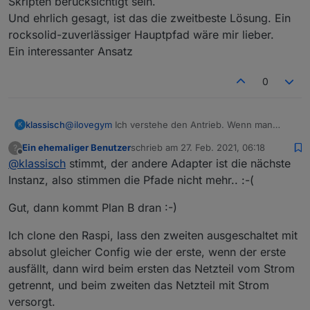
Skripten berücksichtigt sein.
Und ehrlich gesagt, ist das die zweitbeste Lösung. Ein
rocksolid-zuverlässiger Hauptpfad wäre mir lieber.
Ein interessanter Ansatz
0
klassisch
@
ilovegym
Ich verstehe den Antrieb. Wenn man
K
essentielle Steuerungen wie Licht o.ä. mit Zigbee
Ein ehemaliger Benutzer
schrieb am
27. Feb. 2021, 06:18
?
macht, will man hone Verfügbarkeit.
zuletzt editiert von
Offline
@
klassisch
stimmt, der andere Adapter ist die nächste
Als Zigbeeneuling verstehe ich aber nicht genug
davon.
Instanz, also stimmen die Pfade nicht mehr.. :-(
Ich vermite, daß Deine beiden Controller arbeiten,
sobald sie bestromt und bedatet sind.
Gut, dann kommt Plan B dran :-)
Also ich glaube nicht, daß man beide gleichzeitig im
eingeschalteten und bedateten Zustand parallel
Ich clone den Raspi, lass den zweiten ausgeschaltet mit
bereiben kann. Oder hast Du das schon einmal
absolut gleicher Config wie der erste, wenn der erste
getestet?
ausfällt, dann wird beim ersten das Netzteil vom Strom
Also würde ich eher an eine kalte Redundanz
denken. Der zweite Client läuft zwar und bekommt
getrennt, und beim zweiten das Netzteil mit Strom
das Zigbee Verzeichnis upgedatet (wenn das reicht)
versorgt.
und überwacht die Zigbee-Instanz des Hauptpfades.