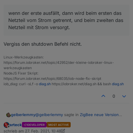
Ich clone den Raspi, lass den zweiten
ausgeschaltet mit absolut gleicher
wenn der erste ausfällt, dann wird beim ersten das
Config wie der erste, wenn der erste
Klar, die beiden sollten dann
ausfällt, dann wird beim ersten das
nebeneinander stehen, das ist von
Netzteil vom Strom getrennt, und beim zweiten das
Netzteil vom Strom getrennt, und beim
den Örtlichkeiten kein Problem.
Netzteil mit Strom versorgt.
zweiten das Netzteil mit Strom
versorgt.
Somit startet der zweite dann mit
Vergiss den shutdown Befehl nicht.
gleichem Namen ( ok die Mac und IP
ist anders..) und mit der gleichen
Linux-Werkzeugkasten:
instanz.
https://forum.iobroker.net/topic/42952/der-kleine-iobroker-linux-
werkzeugkasten
NodeJS Fixer Skript:
https://forum.iobroker.net/topic/68035/iob-node-fix-skript
iob_diag: curl -sLf -o
diag.sh
https://iobroker.net/diag.sh && bash
diag.sh
0
@
gelberlemmy
sagte in
ZigBee neue Version
gelberlemmy
1.4.4
:
arteck
DEVELOPER
MOST ACTIVE
Offline
@
asgothian
so jetzt ist der Adapter wieder
schrieb am
27. Feb. 2021, 10:48