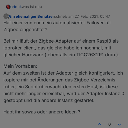
was ist neu
arteck
Ein ehemaliger Benutzer
schrieb am
27. Feb. 2021, 05:47
?
@Ilya : man kann externe konverter einbinmden für DIY
zuletzt editiert von
Offline
Hat einer von euch ein automatisierter Failover für
Geräte
so uns nu lassen die Spiele beginnen
Zigbee eingerichtet?
Bei mir läuft der Zigbee-Adapter auf einem Raspi3 als
iobroker-client, das gleiche habe ich nochmal, mit
@Nachtrag
da es hier zu vielen Fragen kommt
gleicher Hardware ( ebenfalls ein TICC26X2R1 dran ).
nach dem Update und nach dem Adapter start sind
@
Asgothian
verbesserung des Pingprozesses - hier ist
ALLE Geräte erstmal mit einer Link Quality von 10 in der
Mein Vorhaben:
auch ein Button in den Objecten dazugekommen
Kacheln.. nach dem sich die Geräte gemeldet haben
Auf dem zweiten ist der Adapter gleich konfiguriert, ich
(
Router
) geht die Link Quality auf das was das Gerät
kopiere mir bei Änderungen das Zigbee-Verzeichnis
lifert. bleibt die Link Quality auf 10 meldet sich das Gerät
rüber, ein Script überwacht den ersten Host, ist diese
nicht, dass kann mehre Stunden dauern..also Geduld
@
arteck
Geräte können diert aus dem Converter
ausser
nicht mehr länger erreichbar, wird der Adapter Instanz 0
gezogen werden auch wenn diese bei uns definiert
die
batteriebenen Geräte
.. diese müssen sich erst
gestoppt und die andere Instanz gestartet.
sind
melden. das dauert da sich diese selten Melden vor
allem Aqara bzw. Xiaomi .. man kann es selbst antrigern
Habt ihr sowas oder andere Ideen ?
per drücken des Knopfes am Gerät. erst dann sieht man
die richtige Link Quality..
0