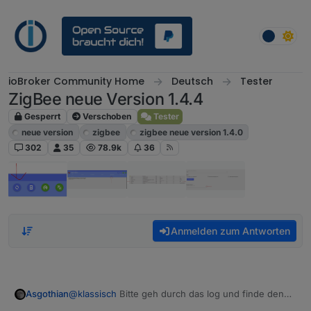
Weiter zum Inhalt
ioBroker Community Home
Deutsch
Tester
ZigBee neue Version 1.4.4
Gesperrt
Verschoben
Tester
neue version
zigbee
zigbee neue version 1.4.0
302
35
78.9k
36
Anmelden zum Antworten
@
klassisch
Bitte geh durch das log und finde den
Asgothian
Punkt wo der zigbee Adapter das erste mal beendet