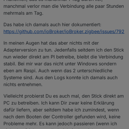
Derzeit hängt der Controller an einem USB Hub, an
manchmal verlor man die Verbindung alle paar Stunden
dem auch noch 2 Drucker hängen, auf die ich
mehrmals am Tag.
problemlos zugreifen kann. Ich gehe also davon aus,
daß der OS-seitige Teil der Verbindung stabil ist.
Das habe ich damals auch hier dokumentiert:
https://github.com/ioBroker/ioBroker.zigbee/issues/792
In meinen Augen hat das aber nichts mit der
Bin in die Einstellungen der Zigbee Instanz. Dort war
Adapterversion zu tun. Jedenfalls seitdem ich den Stick
COM4 angezeigt. Habe im Drop down Menue COM4
nun wieder direkt am PI betreibe, bleibt die Verbindung
erneut ausgewählt. und abgespeichert.
Log mit Serial Port error:
stabil. Bei mir war das nicht unter Windows sondern
Zigbee wird wieder grün.
Lichter reagieren wieder auf Schalter und
eben am Raspi. Auch wenn das 2 unterschiedliche
Bewegungsmelder.
Systeme sind. Aus den Logs konnte ich damals auch
Spoiler
nichts entnehmen.
Vielleicht probierst Du es auch mal, den Stick direkt am
PC zu betreiben. Ich kann Dir zwar keine Erklärung
dafür liefern, aber seitdem habe ich zumindest, wenn
nach dem Booten der Controller gefunden wird, keine
Probleme mehr. Es kann jedoch passieren (wenn ich