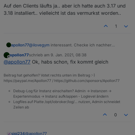
Wer sich unsicher ist, ob ein Fehler vorliegt, sollte
        "app_name_comment": "The 
Auf den Clients läufts ja.. aber ich hatte auch 3.17 und
am besten hier im Thread das Problem beschreiben.
        "eol_comment": "The end 
3.18 installiert.. vielleicht ist das vermurkst worden..
So können wir alle versuchen, das Problem
Sobald ein Fehler auftritt der in einer Fehlermeldung
      }

nachzuvollziehen und ggf. einzugrenzen.
oder einen Crash mit Fehlerdetails im Log oder auf
    }

Kommandozeile endet, dann dazu am besten direkt
1
Wir wünschen allen viel Spaß beim Testen und vielen
  },

ein GitHub-Issue im
js-controller Projekt
öffnen und
Dank für Eure Unterstützung!
  "dataDirComment": "Always relat
Ingo
zusätzlich hier im Thread posten. Je detaillierter die
  "dataDir": "../../iobroker-data
Angaben im Issue sind (genaue
}ilovegym@VMC123-iobroker:/opt/io
apollon77
@
ilovegym
interessant. Checke ich nachher
Fehlermeldungen/Logs, Infos zur OS- und Node.js-
genauer. Legst mir bitte ein issue an dazu?
Umgebung sowie genaue Schritte zur Reproduktion
apollon77
schrieb am
9. Jan. 2021, 08:38
zuletzt editiert von
Offline
des Problems), umso schneller können wir Fehler
@
apollon77
Ok, habs schon, fix kommt gleich
einkreisen und beheben.
Beitrag hat geholfen? Votet rechts unten im Beitrag :-)
https://paypal.me/Apollon77 / https://github.com/sponsors/Apollon77
Debug-Log für Instanz einschalten? Admin -> Instanzen ->
Expertenmodus -> Instanz aufklappen - Loglevel ändern
Logfiles auf Platte /opt/iobroker/log/… nutzen, Admin schneidet
Zeilen ab
0
@
apollon77
sigi234