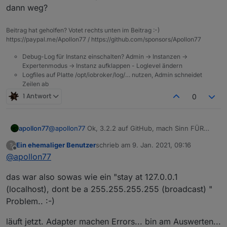
wirft. Jetzt wohl kein Problem vom JS-Controller (?),
dann weg?
bremst aber das System zum testen extrem aus, da sich
GitHub Issue
dazu...
auch andere Adapter darüber beschweren.
Beitrag hat geholfen? Votet rechts unten im Beitrag :-)
https://paypal.me/Apollon77 / https://github.com/sponsors/Apollon77
Debug-Log für Instanz einschalten? Admin -> Instanzen ->
Expertenmodus -> Instanz aufklappen - Loglevel ändern
Logfiles auf Platte /opt/iobroker/log/… nutzen, Admin schneidet
Zeilen ab
1 Antwort
0
apollon77
@
apollon77
Ok, 3.2.2 auf GitHub, mach Sinn FÜR
ALLE nochmal zu updaten!!
Ein ehemaliger Benutzer
schrieb am
9. Jan. 2021, 09:16
?
zuletzt editiert von
Offline
@
apollon77
das war also sowas wie ein "stay at 127.0.0.1
(localhost), dont be a 255.255.255.255 (broadcast) "
Problem.. :-)
läuft jetzt. Adapter machen Errors... bin am Auswerten...