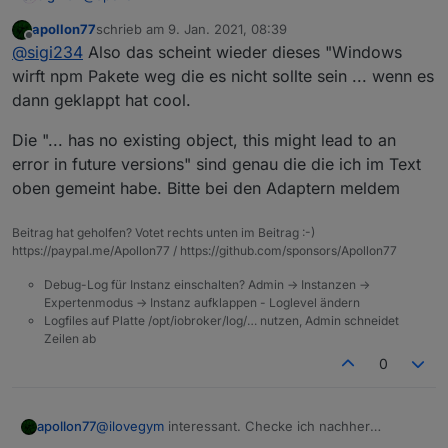
apollon77
schrieb am
9. Jan. 2021, 08:39
Hallo, hier der Bericht:
zuletzt editiert von
Offline
@
sigi234
Also das scheint wieder dieses "Windows
wirft npm Pakete weg die es nicht sollte sein ... wenn es
dann geklappt hat cool.
Installation unter Windows hat beim 1. Mal nicht
Die "... has no existing object, this might lead to an
geklappt. Nach Neustart und nochmaliger installation
error in future versions" sind genau die die ich im Text
dann doch.
Install Logs:
oben gemeint habe. Bitte bei den Adaptern meldem
Beitrag hat geholfen? Votet rechts unten im Beitrag :-)
Spoiler
https://paypal.me/Apollon77 / https://github.com/sponsors/Apollon77
Debug-Log für Instanz einschalten? Admin -> Instanzen ->
Aktuelle Logs:
Expertenmodus -> Instanz aufklappen - Loglevel ändern
Logfiles auf Platte /opt/iobroker/log/… nutzen, Admin schneidet
hm-rpc.1	2021-01-09 09:33:13.985	warn	(9664
Zeilen ab
hm-rpc.0	2021-01-09 09:33:13.072	warn	(711
0
Platform: Windows

hm-rpc.1	2021-01-09 09:31:43.974	warn	(9664
RAM: 16 GB 

hm-rpc.0	2021-01-09 09:31:43.063	warn	(711
Bericht 2
Node.js: v12.20.1

hm-rpc.1	2021-01-09 09:30:13.970	warn	(9664
NPM: 6.14.10

hm-rpc.0	2021-01-09 09:30:13.060	warn	(711
apollon77
@
ilovegym
interessant. Checke ich nachher
Update auf Version 3.2.2 hat problemlos geklappt.
JS Controler: 3.2.1

hm-rpc.1	2021-01-09 09:28:43.949	warn	(9664
genauer. Legst mir bitte ein issue an dazu?