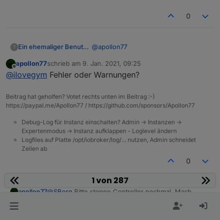
0
@
apollon77
Ein ehemaliger Benutzer
?
apollon77
schrieb am
9. Jan. 2021, 09:25
das war also sowas wie ein "stay at
zuletzt editiert von
Offline
@
ilovegym
Fehler oder Warnungen?
127.0.0.1 (localhost), dont be a
255.255.255.255 (broadcast) "
läuft jetzt. Adapter machen Errors...
Problem.. :-)
bin am Auswerten...
Beitrag hat geholfen? Votet rechts unten im Beitrag :-)
https://paypal.me/Apollon77 / https://github.com/sponsors/Apollon77
Debug-Log für Instanz einschalten? Admin -> Instanzen ->
Expertenmodus -> Instanz aufklappen - Loglevel ändern
Logfiles auf Platte /opt/iobroker/log/… nutzen, Admin schneidet
Zeilen ab
0
1 von 287
apollon77
@
SBorg
Bitte stoppe Controller nochmal. Mach
nochmal „iobroker setup first“ und starte nochmal.
SBorg
FORUM TESTING
MOST ACTIVE
Ist’s dann weg?
Offline
schrieb am
9. Jan. 2021, 09:26