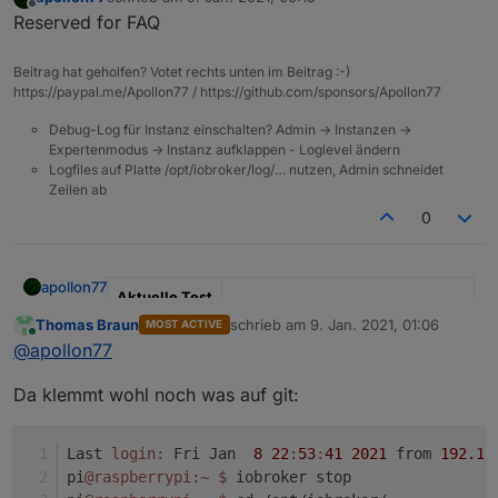
zuletzt editiert von
Offline
Reserved for FAQ
Beitrag hat geholfen? Votet rechts unten im Beitrag :-)
https://paypal.me/Apollon77 / https://github.com/sponsors/Apollon77
Debug-Log für Instanz einschalten? Admin -> Instanzen ->
Expertenmodus -> Instanz aufklappen - Loglevel ändern
Logfiles auf Platte /opt/iobroker/log/… nutzen, Admin schneidet
Zeilen ab
0
apollon77
Aktuelle Test
Version
3.2.x
Thomas Braun
schrieb am
9. Jan. 2021, 01:06
MOST ACTIVE
zuletzt editiert von
Online
@
apollon77
Veröffentlich
09.01.2021
ungsdatum
Da klemmt wohl noch was auf git:
Github Link
npm install
ioBroker/ioBroker.js-
Last 
login:
 Fri Jan  
8
22
:
53
:
41
2021
 from 
192.16
controller
pi
@raspberrypi
:~
$ 
iobroker stop