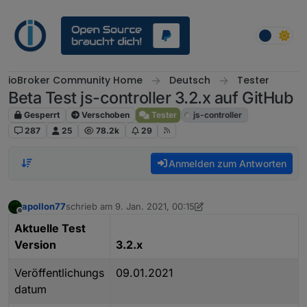
Weiter zum Inhalt
ioBroker Community Home
Deutsch
Tester
Beta Test js-controller 3.2.x auf GitHub
Gesperrt
Verschoben
Tester
js-controller
287
25
78.2k
29
Anmelden zum Antworten
apollon77
schrieb am
9. Jan. 2021, 00:15
zuletzt editiert von apollon77
1. Dez. 2021, 09:35
Offline
Aktuelle Test
Version
3.2.x
Veröffentlichungs
09.01.2021
datum