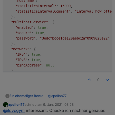
"hostname"
: 
""
,

"statisticsInterval"
: 
15000
,

"statisticsIntervalComment"
: 
"Interval how often
  },

"multihostService"
: {

"enabled"
: 
true
,

"secure"
: 
true
,

"password"
: 
"3edcfbcce1de120ae6c2af0909623e22"
  },

"network"
: {

"IPv4"
: 
true
,

"IPv6"
: 
true
,

"bindAddress"
: 
null
  },

"objects"
: {

0
"type"
: 
"redis"
,

"typeComment"
: 
"Possible values: 'file' - [port 
"host"
: 
"127.0.0.1"
,

@
apollon77
Ein ehemaliger Benutzer
?
"port"
: 
6379
,

"user"
: 
""
,

apollon77
schrieb am
9. Jan. 2021, 08:28
setup custom
zuletzt editiert von
Offline
"pass"
: 
""
,

@
ilovegym
interessant. Checke ich nachher genauer.
"noFileCache"
: 
false
,
