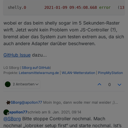
hm-rpc.1	2021-01-09 09:15:13.852	warn	(9664
shelly
.0
2021
-01
-09
09
:
45
:
08.668
error
	(
131
wobei er das beim shelly sogar im 5 Sekunden-Raster
wirft. Jetzt wohl kein Problem vom JS-Controller (?),
bremst aber das System zum testen extrem aus, da sich
auch andere Adapter darüber beschweren.
GitHub Issue
dazu...
LG SBorg (
SBorg auf GitHub
)
Projekte:
Lebensmittelwarnung.de
|
WLAN-Wetterstation
|
PimpMyStation
2 Antworten
0
@
apollon77
Moin Ingo, dann wolle mer mal weider ;)
SBorg
War noch die 3.2.1, aber die Installation (Linux) lief
apollon77
schrieb am
9. Jan. 2021, 09:14
problemlos. Dafür habe ich von etlichen Adaptern:
zuletzt editiert von
Offline
@
SBorg
Bitte stoppe Controller nochmal. Mach
wobei er das beim shelly sogar im 5 Sekunden-Raster
nochmal „iobroker setup first“ und starte nochmal. Ist’s