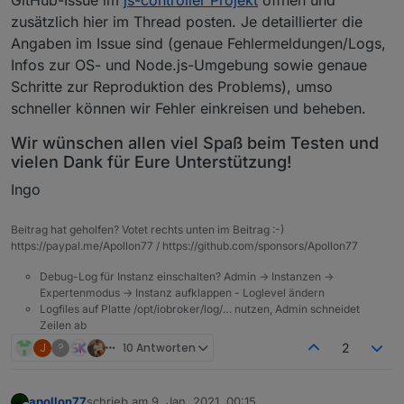
GitHub-Issue im
js-controller Projekt
öffnen und
zusätzlich hier im Thread posten. Je detaillierter die
Angaben im Issue sind (genaue Fehlermeldungen/Logs,
Infos zur OS- und Node.js-Umgebung sowie genaue
Schritte zur Reproduktion des Problems), umso
schneller können wir Fehler einkreisen und beheben.
Wir wünschen allen viel Spaß beim Testen und
vielen Dank für Eure Unterstützung!
Ingo
Beitrag hat geholfen? Votet rechts unten im Beitrag :-)
https://paypal.me/Apollon77 / https://github.com/sponsors/Apollon77
Debug-Log für Instanz einschalten? Admin -> Instanzen ->
Expertenmodus -> Instanz aufklappen - Loglevel ändern
Logfiles auf Platte /opt/iobroker/log/… nutzen, Admin schneidet
Zeilen ab
J
?
10 Antworten
2
apollon77
schrieb am
9. Jan. 2021, 00:15