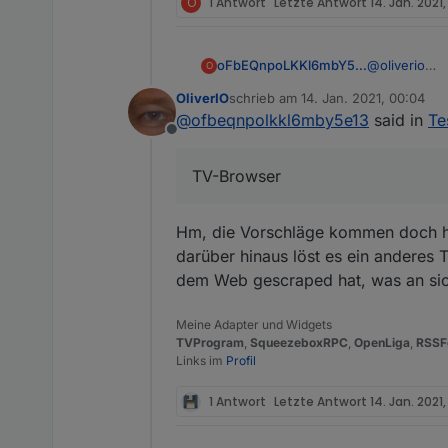
O
1 Antwort
Letzte Antwort
14. Jan. 2021
oFbEQnpoLKKl6mbY5e13
@
oliverio
O
Weshalb ich 
OliverIO
schrieb am
14. Jan. 2021, 00:04
konnte ich üb
zuletzt editiert von
@
ofbeqnpolkkl6mby5e13
said in
Te
Offline
TV-Browser
Hm, die Vorschläge kommen doch hi
darüber hinaus löst es ein anderes 
dem Web gescraped hat, was an sich
Meine Adapter und Widgets
TVProgram
,
SqueezeboxRPC
,
OpenLiga
,
RSSF
Links im
Profil
1 Antwort
Letzte Antwort
14. Jan. 2021