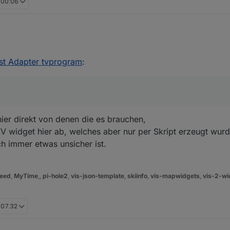
, 00:06
vorhin nach TV-Browser frug, da kannst du dir vielleicht einige Anregun
er längere Zeit nicht posten, Forenfehler...
st Adapter tvprogram
:
er direkt von denen die es brauchen,
TV widget hier ab, welches aber nur per Skript erzeugt wur
 immer etwas unsicher ist.
eed
,
MyTime
,,
pi-hole2
,
vis-json-template
,
skiinfo
,
vis-mapwidgets
,
vis-2-wi
, 07:32