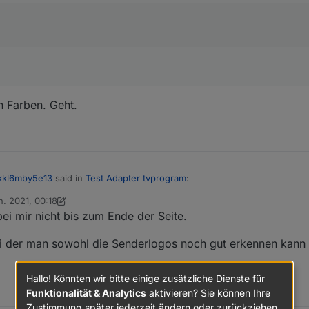
 Farben. Geht.
kkl6mby5e13
said in
Test Adapter tvprogram
:
n. 2021, 00:18
 von oFbEQnpoLKKl6mbY5e13
bei mir nicht bis zum Ende der Seite.
aid in
Test Adapter tvprogram
:
 Problem der gewählten Farben. Geht.
ei der man sowohl die Senderlogos noch gut erkennen kann 
npolkkl6mby5e13
ndet es beim wechseln ein und wieder aus.
Hallo! Könnten wir bitte einige zusätzliche Dienste für
Funktionalität & Analytics
aktivieren? Sie können Ihre
ir.
Zustimmung später jederzeit ändern oder zurückziehen.