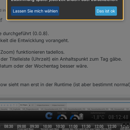
d in
Test Adapter tvprogram
:
Lassen Sie mich wählen
Das ist ok
 durchgeführt (0.0.8).
keit die Entwicklung vorangeht.
och hier direkt von denen die es brauchen,
nderes TV widget hier ab, welches aber nur per Skript erzeugt wurde u
Zoom) funktionieren tadellos.
ich immer etwas unsicher ist.
der Titelleiste (Uhrzeit) ein Anhaltspunkt zum Tag gäbe.
as Datum oder der Wochentag besser wäre.
w sieht man erst in der Runtime (ist aber bestimmt normal