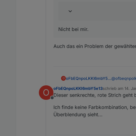
Nicht bei mir.
Auch das ein Problem der gewählten
@
ofbeqnpol
oFbEQnpoLKKl6mbY5e13
O
oFbEQnpoLKKl6mbY5e13
schrieb am
14. Ja
O
zuletzt editiert
Dieser senkrechte, rote Strich geht 
@
oliverio
s
Offline
Auch das ein
Ich finde keine Farbkombination, b
@
ofbeq
Überblendung sieht...
das ble
Nicht bei m