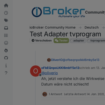
Weiter zum Inhalt
Communit
ioBroker Community Home
Deutsch
Test Adapter tvprogram
Verschoben
Tester
adapter
tvprogra
@
ofbeqnpolkkl6mby5e13
OliverIO
oFbEQnpoLKKl6mbY5e13
schrieb am
13. Ja
O
Der Adapter sollte eigentlic
zuletzt editiert vo
@
oliverio
Rückwärts stellt der Quell-Da
Offline
Gelöscht werden die Daten da
Du kannst mal im folgenden 
Ah, jetzt verstehe ich die Wirkweise
Durch die kann das Widget da
Datum wäre nicht schlecht!
/opt/iobroker/iobroker-data
1 Antwort
Letzte Antwort
14. Jan. 2021,