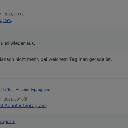
n ein und wieder aus.
n. 2021, 00:06
7 an, so sieht es bei mir aus
n
ogram
:
 und wieder aus.
anach nicht mehr, bei welchem Tag man gerade ist.
d in
Test Adapter tvprogram
:
n. 2021, 00:10
 von oFbEQnpoLKKl6mbY5e13
st Adapter tvprogram
:
olkkl6mby5e13
et es beim wechseln ein und wieder aus.
r. Außerdem weiß man danach nicht mehr, bei welchem Tag man gerade i
program
: