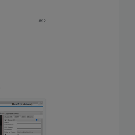
#92
nd die Daten aus dem
)