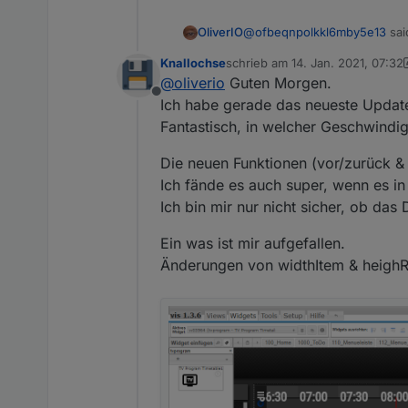
@
ofbeqnpolkkl6mby5e13
sai
OliverIO
Knallochse
schrieb am
14. Jan. 2021, 07:32
zuletzt editiert von Knallochse
@
oliverio
Guten Morgen.
TV-Browser
Offline
Ich habe gerade das neueste Update
Fantastisch, in welcher Geschwindig
Hm, die Vorschläge kommen d
darüber hinaus löst es ein a
Die neuen Funktionen (vor/zurück & 
Web gescraped hat, was an s
Ich fände es auch super, wenn es in 
Ich bin mir nur nicht sicher, ob d
Ein was ist mir aufgefallen.
Änderungen von widthItem & heighRo