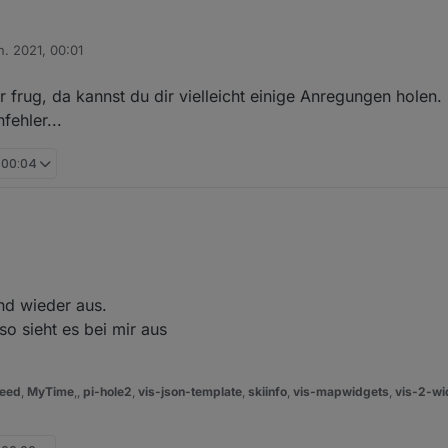
n. 2021, 00:01
h Daten für die nächsten 5 Tage abrufen.
n
tenserver nicht zur Verfügung, ist meist ja auch nicht so interessant.
nn wenn sie älter als 5 Tage sind.
Pfad auf deinem iobroker schauen ob da Dateien sind:
frug, da kannst du dir vielleicht einige Anregungen holen. 
nn blättern.
fehler...
/tvprogram/program/
, 00:04
stehe ich die Wirkweise der Pfeile! Daten sind da!
icht schlecht!
nd wieder aus.
so sieht es bei mir aus
eed
,
MyTime
,,
pi-hole2
,
vis-json-template
,
skiinfo
,
vis-mapwidgets
,
vis-2-wi