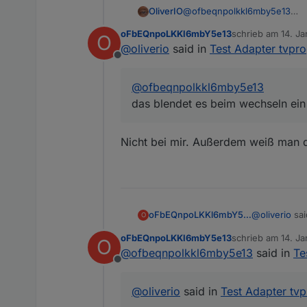
OliverIO
@
ofbeqnpolkkl6mby5e13
das blendet es beim wechsel
oFbEQnpoLKKl6mbY5e13
schrieb am
14. Ja
O
Schau mal das video bei v0.0.
zuletzt editiert vo
@
oliverio
said in
Test Adapter tvpr
Offline
@
ofbeqnpolkkl6mby5e13
das blendet es beim wechseln ein
Nicht bei mir. Außerdem weiß man d
@
oliverio
sai
oFbEQnpoLKKl6mbY5e13
O
oFbEQnpoLKKl6mbY5e13
schrieb am
14. Ja
O
zuletzt editiert
@
ofbeqnpolkkl6mby5e13
said in
Te
@
ofbeqnp
Offline
das blend
Nicht bei mi
@
oliverio
said in
Test Adapter tv