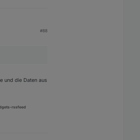
gen holen. Leider
#88
de und die Daten aus
dgets-rssfeed