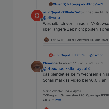
@
ofbeqnpolkkl6mby5e13
OliverIO
oFbEQnpoLKKl6mbY5e13
schrieb am
14. Ja
O
Der Adapter sollte eigentlic
zuletzt editiert vo
@
oliverio
Rückwärts stellt der Quell-Da
Offline
Gelöscht werden die Daten da
Du kannst mal im folgenden 
Weshalb ich vorhin nach TV-Browser 
Durch die kann das Widget da
über längere Zeit nicht posten, Foren
/opt/iobroker/iobroker-data
1 Antwort
Letzte Antwort
14. Jan. 2021
oFbEQnpoLKKl6mbY5e13
@
oliverio
O
Ah, jetzt ver
OliverIO
schrieb am
14. Jan. 2021, 00:01
Datum wäre n
zuletzt editiert von
@
ofbeqnpolkkl6mby5e13
Offline
das blendet es beim wechseln ein u
Schau mal das video bei v0.0.7 an, 
Meine Adapter und Widgets
TVProgram
,
SqueezeboxRPC
,
OpenLiga
,
RSSF
Links im
Profil