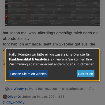
Abend mal
hat schon mal was. allerdings erschlägt mich noch die
oberste zeile...
font hab ich auf large. sieht am 27zöller gut aus, die
zeitleiste ist dafür aber riesig.
Hallo! Könnten wir bitte einige zusätzliche Dienste für
Funktionalität & Analytics
aktivieren? Sie können Ihre
gruß vom Woody
Zustimmung später jederzeit ändern oder zurückziehen.
HAPPINESS is not a DESTINATION, it's a WAY of LIFE!
Lassen Sie mich wählen
Das ist ok
0
da_Woody
@
oliverio
hab jetzt auch mal draufgetascht... ;)
OliverIO
schrieb am
14. Jan. 2021, 11:35
zuletzt editiert von
Offline
@
da_woody