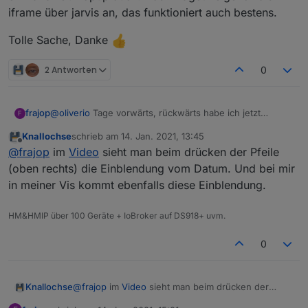
iframe über jarvis an, das funktioniert auch bestens.
Tolle Sache, Danke
2 Antworten
0
@
oliverio
Tage vorwärts, rückwärts habe ich jetzt
frajop
F
kapiert. Habe das falsch verstanden. Funktioniert gut!
Knallochse
schrieb am
14. Jan. 2021, 13:45
zuletzt editiert von
Offline
Bei dir wird dann ebenfalls diese Einblendung mit
@
frajop
im
Video
sieht man beim drücken der Pfeile
dem geladenen Tag angezeigt? Schau dir das
(oben rechts) die Einblendung vom Datum. Und bei mir
Was meinst du damit? Ich sehe da keine Einblendung!?
Video im Thread mit der 0.0.8 an, da kann man es
in meiner Vis kommt ebenfalls diese Einblendung.
Ich finde nur ein Video für 7.
sehen.
Ich habe jetzt noch etwas mit den Einstellungen für die
Breite im Widget und Fully gespielt (Breite im Widget
HM&HMIP über 100 Geräte + IoBroker auf DS918+ uvm.
von px auf 100% umgestellt). Jetzt ist die Darstellung
Tolle Sache, Danke
einwandfrei. Popup auch. Das Widget zeige ich als
0
iframe über jarvis an, das funktioniert auch bestens.
Knallochse
@
frajop
im
Video
sieht man beim drücken der
Pfeile (oben rechts) die Einblendung vom Datum.