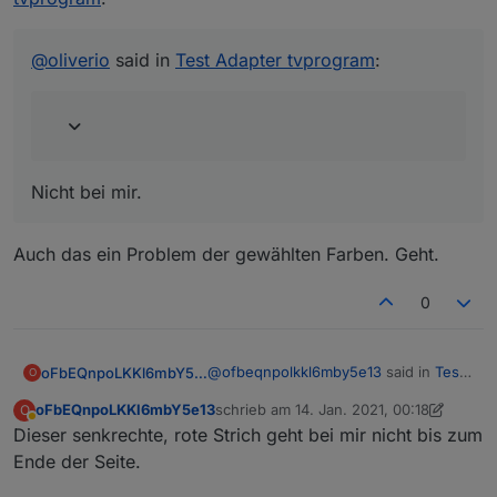
Nicht bei mir. Außerdem weiß man
ein und wieder aus.
danach nicht mehr, bei welchem Tag
man gerade ist.
@
oliverio
said in
Test Adapter tvprogram
:
Nicht bei mir.
Auch das ein Problem der gewählten Farben. Geht.
0
@
ofbeqnpolkkl6mby5e13
said in
Test
oFbEQnpoLKKl6mbY5e13
O
Adapter tvprogram
:
oFbEQnpoLKKl6mbY5e13
schrieb am
14. Jan. 2021, 00:18
O
zuletzt editiert von oFbEQnpoLKKl6mbY
Abwesend
Dieser senkrechte, rote Strich geht bei mir nicht bis zum
@
oliverio
said in
Test Adapter
tvprogram
:
Ende der Seite.
Auch das ein Problem der gewählten
Farben. Geht.