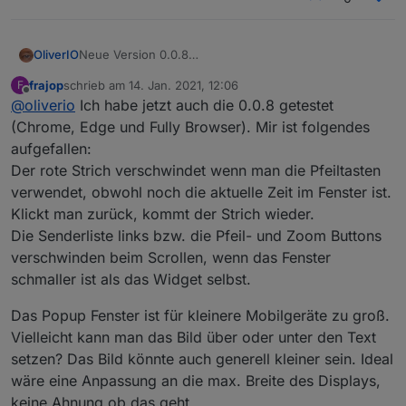
OliverIO
Neue Version 0.0.8
Der Fehler in der Berechnung des Datums wurde
frajop
schrieb am
14. Jan. 2021, 12:06
F
behoben.
zuletzt editiert von
Offline
@
oliverio
Ich habe jetzt auch die 0.0.8 getestet
Dies führte zu Ladeproblemen
(Chrome, Edge und Fully Browser). Mir ist folgendes
aufgefallen:
Der rote Strich verschwindet wenn man die Pfeiltasten
verwendet, obwohl noch die aktuelle Zeit im Fenster ist.
Klickt man zurück, kommt der Strich wieder.
Die Senderliste links bzw. die Pfeil- und Zoom Buttons
verschwinden beim Scrollen, wenn das Fenster
schmaller ist als das Widget selbst.
Das Popup Fenster ist für kleinere Mobilgeräte zu groß.
Vielleicht kann man das Bild über oder unter den Text
setzen? Das Bild könnte auch generell kleiner sein. Ideal
wäre eine Anpassung an die max. Breite des Displays,
keine Ahnung ob das geht