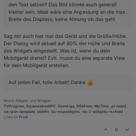
den Text setzen? Das Bild könnte auch generell
kleiner sein. Ideal wäre eine Anpassung an die max.
Breite des Displays, keine Ahnung ob das geht
Sag mir auch hier mal das Gerät und die Größe/Höhe.
Der Dialog wird aktuell auf 90% der Höhe und Breite
des Widgets eingestellt. Was ist, wenn du dein
Mobilgerät drehst? Evtl. musst du eine separate View
für dein Mobilgerät erstellen.
Auf jeden Fall, tolle Arbeit! Danke
Meine Adapter und Widgets
TVProgram
,
SqueezeboxRPC
,
OpenLiga
,
RSSFeed
,
MyTime
,,
pi-hole2
,
vis-json-template
,
skiinfo
,
vis-mapwidgets
,
vis-2-widgets-rssfeed
Links im
Profil
0