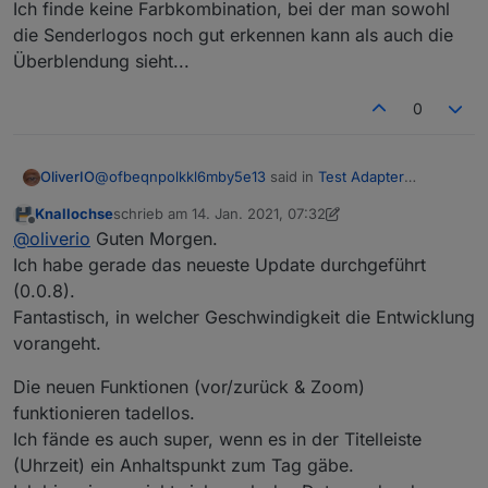
Ich finde keine Farbkombination, bei der man sowohl
@
ofbeqnpolkkl6mby5e13
die Senderlogos noch gut erkennen kann als auch die
das blendet es beim
wechseln ein und wieder
Überblendung sieht...
aus.
0
Nicht bei mir.
@
ofbeqnpolkkl6mby5e13
said in
Test Adapter
OliverIO
tvprogram
:
Knallochse
schrieb am
14. Jan. 2021, 07:32
zuletzt editiert von Knallochse
Offline
TV-Browser
@
oliverio
Guten Morgen.
Ich habe gerade das neueste Update durchgeführt
(0.0.8).
Hm, die Vorschläge kommen doch hier direkt von
denen die es brauchen,
Fantastisch, in welcher Geschwindigkeit die Entwicklung
darüber hinaus löst es ein anderes TV widget hier ab,
vorangeht.
welches aber nur per Skript erzeugt wurde und die
Daten aus dem Web gescraped hat, was an sich
Die neuen Funktionen (vor/zurück & Zoom)
immer etwas unsicher ist.
funktionieren tadellos.
Ich fände es auch super, wenn es in der Titelleiste
(Uhrzeit) ein Anhaltspunkt zum Tag gäbe.