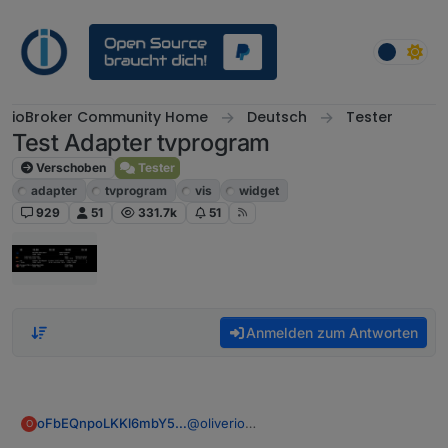
Weiter zum Inhalt
ioBroker Community Home
Deutsch
Tester
Test Adapter tvprogram
Verschoben
Tester
adapter
tvprogram
vis
widget
929
51
331.7k
51
Anmelden zum Antworten
@
oliverio
oFbEQnpoLKKl6mbY5e13
O
Was sollen die Pfeile oben rechts