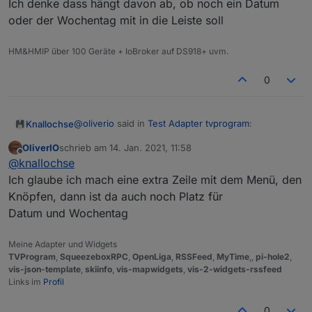
Ich denke dass hängt davon ab, ob noch ein Datum
oder der Wochentag mit in die Leiste soll
HM&HMIP über 100 Geräte + IoBroker auf DS918+ uvm.
0
@
oliverio
said in
Test Adapter tvprogram
:
Knallochse
OliverIO
schrieb am
14. Jan. 2021, 11:58
zuletzt editiert von
Offline
welche wäre angnehm oder soll ich das
@
knallochse
konfigurierbar machen?
Ich glaube ich mach eine extra Zeile mit dem Menü, den
Ich denke dass hängt davon ab, ob noch ein Datum
Knöpfen, dann ist da auch noch Platz für
oder der Wochentag mit in die Leiste soll
Datum und Wochentag
Meine Adapter und Widgets
TVProgram
,
SqueezeboxRPC
,
OpenLiga
,
RSSFeed
,
MyTime
,,
pi-hole2
,
vis-json-template
,
skiinfo
,
vis-mapwidgets
,
vis-2-widgets-rssfeed
Links im
Profil
0