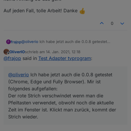
Auf jeden Fall, tolle Arbeit! Danke
0
@
oliverio
Ich habe jetzt auch die 0.0.8 getestet
frajop
F
(Chrome, Edge und Fully Browser). Mir ist folgendes
OliverIO
schrieb am
14. Jan. 2021, 12:18
aufgefallen:
Das Popup Fenster ist für kleinere Mobilgeräte zu groß.
zuletzt editiert von
Offline
@
frajop
said in
Test Adapter tvprogram
:
Der rote Strich verschwindet wenn man die Pfeiltasten
Vielleicht kann man das Bild über oder unter den Text
verwendet, obwohl noch die aktuelle Zeit im Fenster ist.
setzen? Das Bild könnte auch generell kleiner sein. Ideal
Auf jeden Fall, tolle Arbeit! Danke
Klickt man zurück, kommt der Strich wieder.
wäre eine Anpassung an die max. Breite des Displays,
@
oliverio
Ich habe jetzt auch die 0.0.8 getestet
Die Senderliste links bzw. die Pfeil- und Zoom Buttons
keine Ahnung ob das geht
verschwinden beim Scrollen, wenn das Fenster
(Chrome, Edge und Fully Browser). Mir ist
schmaller ist als das Widget selbst.
folgendes aufgefallen:
Der rote Strich verschwindet wenn man die
Pfeiltasten verwendet, obwohl noch die aktuelle
Zeit im Fenster ist. Klickt man zurück, kommt der
Strich wieder.