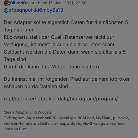
OliverIO
schrieb am
13. Jan. 2021, 23:50
bewirken?
Daten von jetzt gibts aber gerade
zuletzt editiert von
Offline
@
ofbeqnpolkkl6mby5e13
nicht, oder?
Der Adapter sollte eigentlich Daten für die nächsten 5
Tage abrufen.
Rückwärts stellt der Quell-Datenserver nicht zur
Verfügung, ist meist ja auch nicht so interessant.
Gelöscht werden die Daten dann wenn sie älter als 5
Tage sind.
Durch die kann das Widget dann blättern.
Du kannst mal im folgenden Pfad auf deinem iobroker
schauen ob da Dateien sind:
/opt/iobroker/iobroker-data/tvprogram/program/
Meine Adapter und Widgets
TVProgram
,
SqueezeboxRPC
,
OpenLiga
,
RSSFeed
,
MyTime
,,
pi-hole2
,
vis-json-template
,
skiinfo
,
vis-mapwidgets
,
vis-2-widgets-rssfeed
Links im
Profil