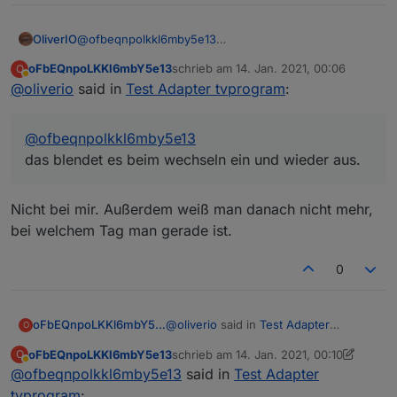
OliverIO
@
ofbeqnpolkkl6mby5e13
das blendet es beim wechseln ein und wieder aus.
oFbEQnpoLKKl6mbY5e13
schrieb am
14. Jan. 2021, 00:06
O
Schau mal das video bei v0.0.7 an, so sieht es bei mir
zuletzt editiert von
Abwesend
@
oliverio
said in
Test Adapter tvprogram
:
aus
@
ofbeqnpolkkl6mby5e13
das blendet es beim wechseln ein und wieder aus.
Nicht bei mir. Außerdem weiß man danach nicht mehr,
bei welchem Tag man gerade ist.
0
@
oliverio
said in
Test Adapter
oFbEQnpoLKKl6mbY5e13
O
tvprogram
:
oFbEQnpoLKKl6mbY5e13
schrieb am
14. Jan. 2021, 00:10
O
zuletzt editiert von oFbEQnpoLKKl6mbY
Abwesend
@
ofbeqnpolkkl6mby5e13
@
said in
ofbeqnpolkkl6mby5e13
Test Adapter
das blendet es beim wechseln
tvprogram
: