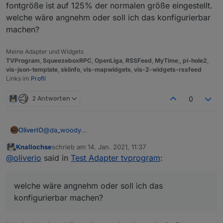
fontgröße ist auf 125% der normalen größe eingestellt.
welche wäre angnehm oder soll ich das konfigurierbar
hat schon mal was. allerdings erschlägt mich noch
machen?
die oberste zeile...
font hab ich auf large. sieht am 27zöller gut aus, die
Meine Adapter und Widgets
zeitleiste ist dafür aber riesig.
TVProgram
,
SqueezeboxRPC
,
OpenLiga
,
RSSFeed
,
MyTime
,,
pi-hole2
,
vis-json-template
,
skiinfo
,
vis-mapwidgets
,
vis-2-widgets-rssfeed
Links im
Profil
2 Antworten
0
OliverIO
@
da_woody
fontgröße ist auf 125% der normalen größe
Knallochse
schrieb am
14. Jan. 2021, 11:37
eingestellt.
zuletzt editiert von
Offline
@
oliverio
said in
Test Adapter tvprogram
:
welche wäre angnehm oder soll ich das konfigurierbar
machen?
welche wäre angnehm oder soll ich das
konfigurierbar machen?