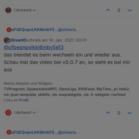
Durch die kann das Widget dann blättern.
1 Antwort
0
oFbEQnpoLKKl6mbY5e13
@
oliverio
O
Ah, jetzt verstehe ich die Wirkweise
OliverIO
schrieb am
14. Jan. 2021, 00:01
der Pfeile! Daten sind da!
zuletzt editiert von
Offline
@
ofbeqnpolkkl6mby5e13
Datum wäre nicht schlecht!
das blendet es beim wechseln ein und wieder aus.
Schau mal das video bei v0.0.7 an, so sieht es bei mir
aus
Meine Adapter und Widgets
TVProgram
,
SqueezeboxRPC
,
OpenLiga
,
RSSFeed
,
MyTime
,,
pi-hole2
,
vis-json-template
,
skiinfo
,
vis-mapwidgets
,
vis-2-widgets-rssfeed
Links im
Profil
O
1 Antwort
0
oFbEQnpoLKKl6mbY5e13
@
oliverio
O
Weshalb ich vorhin nach TV-Browser