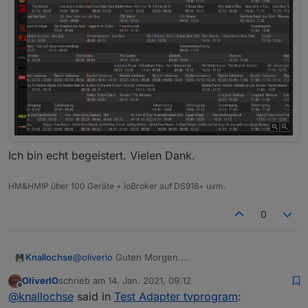
Ich bin echt begeistert. Vielen Dank.
HM&HMIP über 100 Geräte + IoBroker auf DS918+ uvm.
0
@
oliverio
Guten Morgen.
Knallochse
Ich habe gerade das neueste Update durchgeführt
OliverIO
schrieb am
14. Jan. 2021, 09:12
(0.0.8).
Die neuen Funktionen (vor/zurück & Zoom)
zuletzt editiert von
Offline
@
knallochse
said in
Test Adapter tvprogram
:
Fantastisch, in welcher Geschwindigkeit die
funktionieren tadellos.