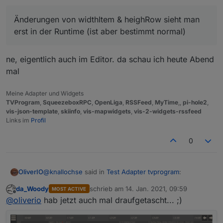
Entwicklung vorangeht.
Ich fände es auch super, wenn es in der Titelleiste
Ein was ist mir aufgefallen.
(Uhrzeit) ein Anhaltspunkt zum Tag gäbe.
Änderungen von widthItem & heighRow sieht man
Änderungen von widthItem & heighRow sieht man
Ich bin mir nur nicht sicher, ob das Datum oder der
erst in der Runtime (ist aber bestimmt normal)
Wochentag besser wäre.
erst in der Runtime (ist aber bestimmt normal)
ne, eigentlich auch im Editor. da schau ich heute Abend
mal
Meine Adapter und Widgets
TVProgram
,
SqueezeboxRPC
,
OpenLiga
,
RSSFeed
,
MyTime
,,
pi-hole2
,
vis-json-template
,
skiinfo
,
vis-mapwidgets
,
vis-2-widgets-rssfeed
Links im
Profil
0
@
knallochse
said in
Test Adapter tvprogram
:
OliverIO
da_Woody
schrieb am
14. Jan. 2021, 09:59
MOST ACTIVE
zuletzt editiert von
Offline
Ich bin echt begeistert. Vielen Dank.
Änderungen von widthItem & heighRow sieht
@
oliverio
hab jetzt auch mal draufgetascht... ;)
man erst in der Runtime (ist aber bestimmt
ne, eigentlich auch im Editor. da schau ich heute
normal)