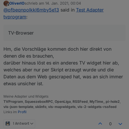
OliverIO
schrieb am
14. Jan. 2021, 00:04
frug, da kannst du dir vielleicht einige
zuletzt editiert von
Offline
@
ofbeqnpolkkl6mby5e13
said in
Test Adapter
Anregungen holen. Leider konnte ich
über längere Zeit nicht posten,
tvprogram
:
Forenfehler...
TV-Browser
Hm, die Vorschläge kommen doch hier direkt von
denen die es brauchen,
darüber hinaus löst es ein anderes TV widget hier ab,
welches aber nur per Skript erzeugt wurde und die
Daten aus dem Web gescraped hat, was an sich immer
etwas unsicher ist.
Meine Adapter und Widgets
TVProgram
,
SqueezeboxRPC
,
OpenLiga
,
RSSFeed
,
MyTime
,,
pi-hole2
,
vis-json-template
,
skiinfo
,
vis-mapwidgets
,
vis-2-widgets-rssfeed
Links im
Profil
1 Antwort
0