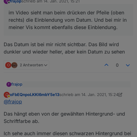
frajop
schrieb am
14. Jan. 2021, 15:21
F
Und bei mir in meiner Vis kommt ebenfalls diese
zuletzt editiert von
Offline
Einblendung.
im Video sieht man beim drücken der Pfeile (oben
rechts) die Einblendung vom Datum. Und bei mir in
meiner Vis kommt ebenfalls diese Einblendung.
Das Datum ist bei mir nicht sichtbar. Das Bild wird
dunkler und wieder heller, aber kein Datum zu sehen
O
2 Antworten
0
frajop
F
im Video sieht man beim drücken der Pfeile (oben
oFbEQnpoLKKl6mbY5e13
schrieb am
14. Jan. 2021, 15:24
O
rechts) die Einblendung vom Datum. Und bei mir in
zuletzt editiert von oFbEQnpoLKKl6mbY
Abwesend
Das Datum ist bei mir nicht sichtbar. Das Bild wird
meiner Vis kommt ebenfalls diese Einblendung.
@
frajop
dunkler und wieder heller, aber kein Datum zu sehen
Das hängt eben von der gewählten Hintergrund- und
Schriftfarbe ab.
Ich sehe auch immer diesen schwarzen Hintergrund bei