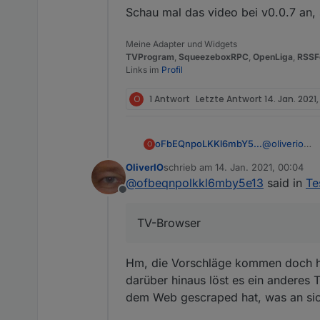
Schau mal das video bei v0.0.7 an, 
Meine Adapter und Widgets
TVProgram
,
SqueezeboxRPC
,
OpenLiga
,
RSSF
Links im
Profil
O
1 Antwort
Letzte Antwort
14. Jan. 2021
oFbEQnpoLKKl6mbY5e13
@
oliverio
O
Weshalb ich 
OliverIO
schrieb am
14. Jan. 2021, 00:04
konnte ich üb
zuletzt editiert von
@
ofbeqnpolkkl6mby5e13
said in
Te
Offline
TV-Browser
Hm, die Vorschläge kommen doch hi
darüber hinaus löst es ein anderes 
dem Web gescraped hat, was an sich