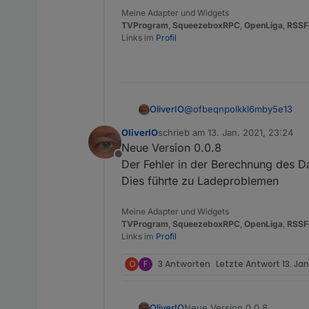
Meine Adapter und Widgets
TVProgram
,
SqueezeboxRPC
,
OpenLiga
,
RSSF
Links im
Profil
@
ofbeqnpolkkl6mby5e13
OliverIO
OliverIO
schrieb am
13. Jan. 2021, 23:24
ja Fehler ist bestätigt.
zuletzt editiert von
Neue Version 0.0.8
Ist ein Ladefehler, der nur z
Offline
Deswegen hab ich ihn nicht 
Der Fehler in der Berechnung des 
Ich schau
Dies führte zu Ladeproblemen
Meine Adapter und Widgets
TVProgram
,
SqueezeboxRPC
,
OpenLiga
,
RSSF
Links im
Profil
O
F
3 Antworten
Letzte Antwort
13. Jan
OliverIO
Neue Version 0.0.8