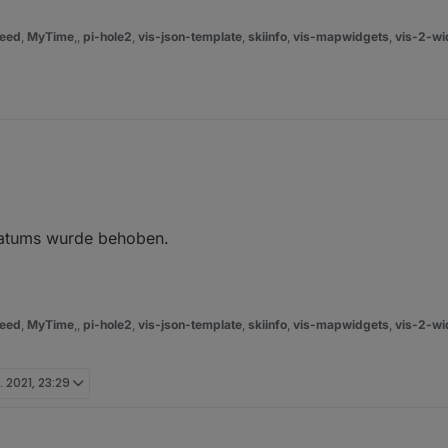
eed
,
MyTime
,,
pi-hole2
,
vis-json-template
,
skiinfo
,
vis-mapwidgets
,
vis-2-wi
wischen 0 und 5 Uhr auftritt.
bemerkt.
Datums wurde behoben.
eed
,
MyTime
,,
pi-hole2
,
vis-json-template
,
skiinfo
,
vis-mapwidgets
,
vis-2-wi
. 2021, 23:29