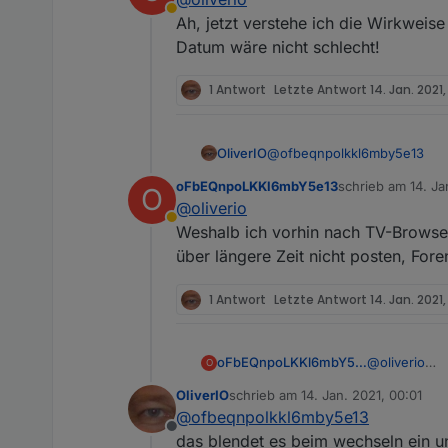
Rückwärts stellt der Quell-Da
Abwesend
Gelöscht werden die Daten da
Du kannst mal im folgenden 
Ah, jetzt verstehe ich die Wirkweise
Durch die kann das Widget da
Datum wäre nicht schlecht!
/opt/iobroker/iobroker-data
1 Antwort
Letzte Antwort
14. Jan. 2021,
@
ofbeqnpolkkl6mby5e13
OliverIO
oFbEQnpoLKKl6mbY5e13
schrieb am
14. Ja
O
Der Adapter sollte eigentlic
zuletzt editiert vo
@
oliverio
Rückwärts stellt der Quell-Da
Abwesend
Gelöscht werden die Daten da
Du kannst mal im folgenden 
Weshalb ich vorhin nach TV-Browser 
Durch die kann das Widget da
über längere Zeit nicht posten, Foren
/opt/iobroker/iobroker-data
1 Antwort
Letzte Antwort
14. Jan. 2021
oFbEQnpoLKKl6mbY5e13
@
oliverio
O
Ah, jetzt ver
OliverIO
schrieb am
14. Jan. 2021, 00:01
Datum wäre n
zuletzt editiert von
@
ofbeqnpolkkl6mby5e13
Offline
das blendet es beim wechseln ein u