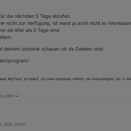
 für die nächsten 5 Tage abrufen.
er nicht zur Verfügung, ist meist ja auch nicht so interessan
 sie älter als 5 Tage sind.
ttern.
f deinem iobroker schauen ob da Dateien sind:
gram/program/
eed
,
MyTime
,,
pi-hole2
,
vis-json-template
,
skiinfo
,
vis-mapwidgets
,
vis-2-wi
021, 23:57
n. 2021, 23:57
h Daten für die nächsten 5 Tage abrufen.
n