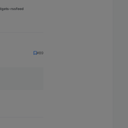
dgets-rssfeed
#89