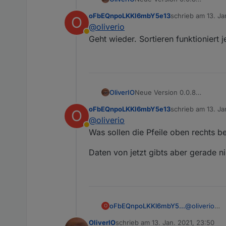
Der Fehler in der Berechnu
oFbEQnpoLKKl6mbY5e13
schrieb am
13. Ja
O
Dies führte zu Ladeproblem
zuletzt editiert vo
@
oliverio
Abwesend
Geht wieder. Sortieren funktioniert j
OliverIO
Neue Version 0.0.8
Der Fehler in der Berechnu
oFbEQnpoLKKl6mbY5e13
schrieb am
13. Ja
O
Dies führte zu Ladeproblem
zuletzt editiert
@
oliverio
Abwesend
Was sollen die Pfeile oben rechts b
Daten von jetzt gibts aber gerade ni
@
oliverio
oFbEQnpoLKKl6mbY5e13
O
Was sollen d
OliverIO
schrieb am
13. Jan. 2021, 23:50
Daten von jet