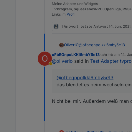
Meine Adapter und Widgets
TVProgram
,
SqueezeboxRPC
,
OpenLiga
,
RSSF
Links im
Profil
1 Antwort
Letzte Antwort
14. Jan. 2021
OliverIO
@
ofbeqnpolkkl6mby5e13
das blendet es beim wechsel
oFbEQnpoLKKl6mbY5e13
schrieb am
14. Ja
O
Schau mal das video bei v0.0.
zuletzt editiert vo
@
oliverio
said in
Test Adapter tvpr
Abwesend
@
ofbeqnpolkkl6mby5e13
das blendet es beim wechseln ein
Nicht bei mir. Außerdem weiß man d