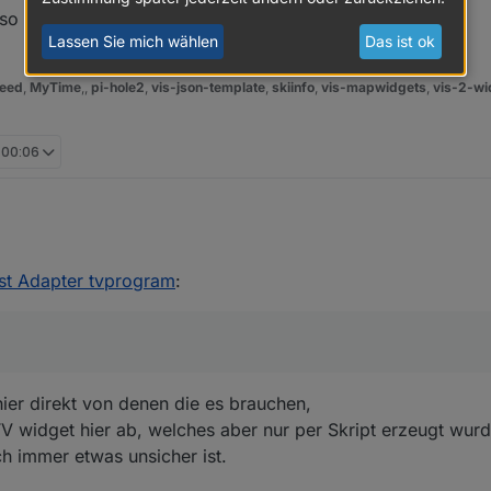
so sieht es bei mir aus
Lassen Sie mich wählen
Das ist ok
eed
,
MyTime
,,
pi-hole2
,
vis-json-template
,
skiinfo
,
vis-mapwidgets
,
vis-2-wi
, 00:06
vorhin nach TV-Browser frug, da kannst du dir vielleicht einige Anregun
er längere Zeit nicht posten, Forenfehler...
st Adapter tvprogram
:
er direkt von denen die es brauchen,
TV widget hier ab, welches aber nur per Skript erzeugt wur
 immer etwas unsicher ist.