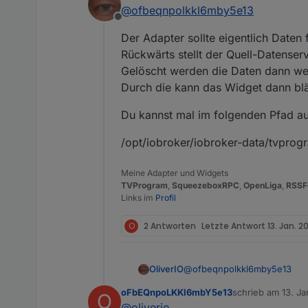
zuletzt editiert von
@
ofbeqnpolkkl6mby5e13
Offline
Der Adapter sollte eigentlich Daten
Rückwärts stellt der Quell-Datenserv
Gelöscht werden die Daten dann wenn
Durch die kann das Widget dann blä
Du kannst mal im folgenden Pfad au
/opt/iobroker/iobroker-data/tvpro
Meine Adapter und Widgets
TVProgram
,
SqueezeboxRPC
,
OpenLiga
,
RSSF
Links im
Profil
O
2 Antworten
Letzte Antwort
13. Jan. 2
@
ofbeqnpolkkl6mby5e13
OliverIO
oFbEQnpoLKKl6mbY5e13
schrieb am
13. Ja
O
Der Adapter sollte eigentlic
zuletzt editiert vo
@
oliverio