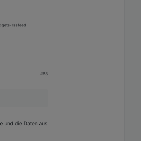
dgets-rssfeed
gen holen. Leider
#88
de und die Daten aus