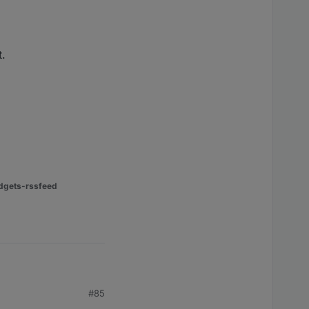
t.
dgets-rssfeed
#85