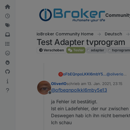
Weiter zum Inhalt
Communit
ioBroker Community Home
Deutsch
Test Adapter tvprogram
Verschoben
Tester
adapter
tvprogra
oFbEQnpoLKKl6mbY5e13
@
oliverio
O
Ist schon im 
OliverIO
schrieb am
13. Jan. 2021, 23:15
zuletzt editiert von
@
ofbeqnpolkkl6mby5e13
Offline
ja Fehler ist bestätigt.
Ist ein Ladefehler, der nur zwischen 
Deswegen hab ich ihn nicht bemerkt
Ich schau