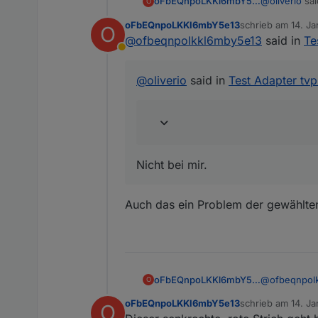
@
oliverio
sai
oFbEQnpoLKKl6mbY5e13
O
oFbEQnpoLKKl6mbY5e13
schrieb am
14. Ja
O
zuletzt editiert
@
ofbeqnpolkkl6mby5e13
said in
Te
@
ofbeqnp
Abwesend
das blend
Nicht bei mi
@
oliverio
said in
Test Adapter tv
Nicht bei mir.
Auch das ein Problem der gewählten
@
ofbeqnpol
oFbEQnpoLKKl6mbY5e13
O
oFbEQnpoLKKl6mbY5e13
schrieb am
14. Ja
O
zuletzt editiert