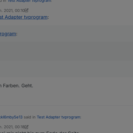
d in
Test Adapter tvprogram
:
n. 2021, 00:10
 von oFbEQnpoLKKl6mbY5e13
st Adapter tvprogram
:
olkkl6mby5e13
et es beim wechseln ein und wieder aus.
r. Außerdem weiß man danach nicht mehr, bei welchem Tag man gerade i
program
:
 Farben. Geht.
kkl6mby5e13
said in
Test Adapter tvprogram
:
n. 2021, 00:18
 von oFbEQnpoLKKl6mbY5e13