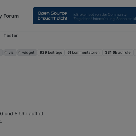
y Forum
Tester
m
vis
widget
929
beiträge
51
kommentatoren
331.6k
aufrufe
Editor so. VIS neu gestartet, Objektbaum gelöscht. Bringt nichts.
0 und 5 Uhr auftritt.
.