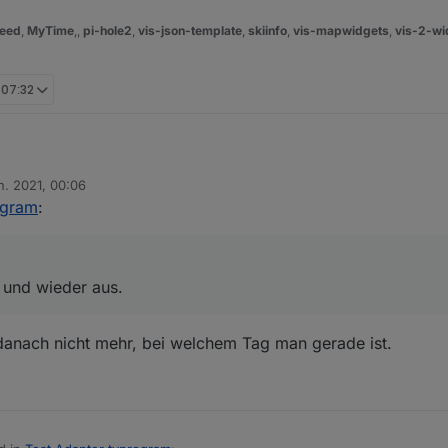
eed
,
MyTime
,,
pi-hole2
,
vis-json-template
,
skiinfo
,
vis-mapwidgets
,
vis-2-wi
, 07:32
n ein und wieder aus.
n. 2021, 00:06
7 an, so sieht es bei mir aus
n
ogram
:
 und wieder aus.
anach nicht mehr, bei welchem Tag man gerade ist.