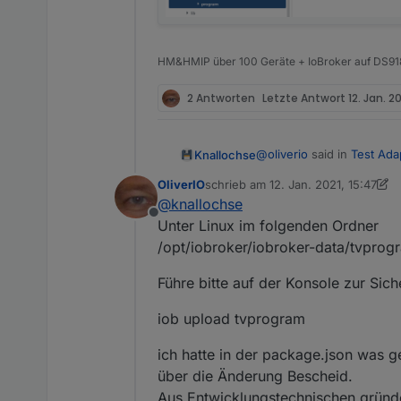
HM&HMIP über 100 Geräte + IoBroker auf DS91
2 Antworten
Letzte Antwort
12. Jan. 2
@
oliverio
said in
Test Ada
Knallochse
OliverIO
schrieb am
12. Jan. 2021, 15:47
zuletzt editiert von OliverIO
1. Dez.
@
knallochse
tvprogram.0
Offline
Unter Linux im folgenden Ordner
/opt/iobroker/iobroker-data/tvprog
Ich habe den config-Daten
Führe bitte auf der Konsole zur Sich
Wo wird denn jetzt die Da
iob upload tvprogram
Edit: Habe es gefunden (S
ich hatte in der package.json was g
über die Änderung Bescheid.
Aus Entwicklungstechnischen gründe