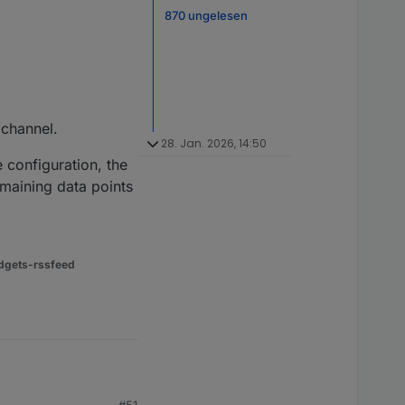
870 ungelesen
 channel.
28. Jan. 2026, 14:50
 configuration, the
emaining data points
dgets-rssfeed
#51