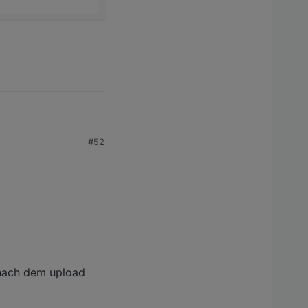
#52
t nach dem upload