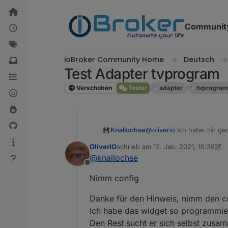
Weiter zum Inhalt
Communit
ioBroker Community Home
Deutsch
Test Adapter tvprogram
Verschoben
Tester
adapter
tvprogra
Knallochse
@
oliverio
Ich habe mir gera
Leider wird im Objektbaum nur folgendes ange
OliverIO
schrieb am
12. Jan. 2021, 15:38
soll
zuletzt editiert von OliverIO
1. Dez.
@
knallochse
Offline
Nimm config
Danke für den Hinweis, nimm den c
Ich habe das widget so programmier
Den Rest sucht er sich selbst zusa