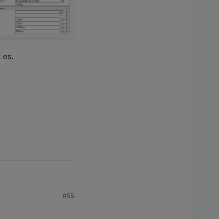
 es.
#55
eladen werden, sondern
Sendungen werden dann