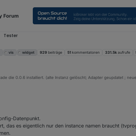
y Forum
Tester
m
vis
widget
929
beiträge
51
kommentatoren
331.5k
aufrufe
de die 0.0.6 installiert. (alte Instanz gelöscht; Adapter geupdatet ; neu
zeigt, und ich weiß nicht was ich im Widget als "tvprogram-oid: angeben
 2021, 16:38
onfig-Datenpunkt.
t, das es eigentlich nur den instance namen braucht (tvpr
mmen.