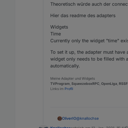
Theoretisch würde auch der connec
Hier das readme des adapters
Widgets
Time
Currently only the widget "time" ex
To set it up, the adapter must have 
widget only needs to be filled with 
automatically.
Meine Adapter und Widgets
TVProgram
,
SqueezeboxRPC
,
OpenLiga
,
RSSF
Links im
Profil
@
knallochse
OliverIO
Knallochse
schrieb am
12. Jan. 2021, 15:44