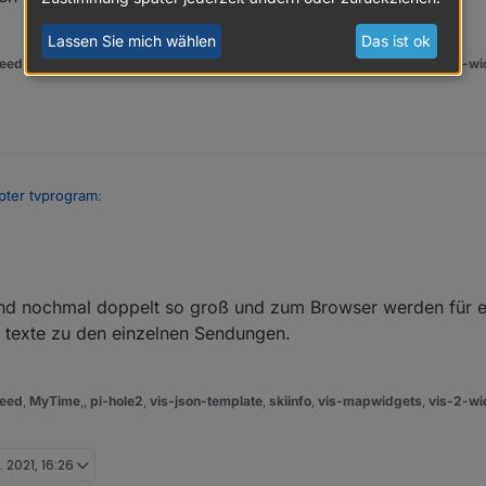
Lassen Sie mich wählen
Das ist ok
eed
,
MyTime
,,
pi-hole2
,
vis-json-template
,
skiinfo
,
vis-mapwidgets
,
vis-2-wi
pter tvprogram
:
sind nochmal doppelt so groß und zum Browser werden für e
punkt eingegeben . Jetzt sieht es so aus
e texte zu den einzelnen Sendungen.
tenbank abgelegt, so dass ich Prüfen kann, ob diese befüllt wird.
ieht das gut aus - von der Dateigröße?)
eed
,
MyTime
,,
pi-hole2
,
vis-json-template
,
skiinfo
,
vis-mapwidgets
,
vis-2-wi
. 2021, 16:26