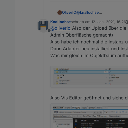
OliverIO
@
knallochse
ja größen passen.
Knallochse
schrieb am
12. Jan. 2021, 16:26
die Originalgrößen aus der 
zuletzt editiert von Knallochse
1
@
oliverio
Also der Upload über die 
übertragen. der Rest sind d
Offline
Admin Oberfläsche gemacht)
Also habe ich nochmal die Instanz u
Dann Adapter neu installiert und Ins
Was mir gleich im Objektbaum auffi
Also Vis Editor geöffnet und siehe 