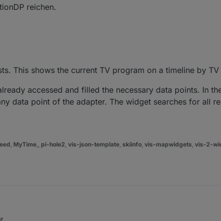
tionDP reichen.
ists. This shows the current TV program on a timeline by TV
already accessed and filled the necessary data points. In the
any data point of the adapter. The widget searches for all r
eed
,
MyTime
,,
pi-hole2
,
vis-json-template
,
skiinfo
,
vis-mapwidgets
,
vis-2-wi