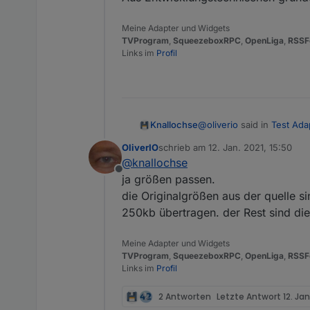
Meine Adapter und Widgets
TVProgram
,
SqueezeboxRPC
,
OpenLiga
,
RSSF
Links im
Profil
@
oliverio
said in
Test Ada
Knallochse
OliverIO
schrieb am
12. Jan. 2021, 15:50
zuletzt editiert von
@
knallochse
tvprogram.0
Offline
ja größen passen.
die Originalgrößen aus der quelle 
Ich habe den config-Daten
250kb übertragen. der Rest sind di
Wo wird denn jetzt die Da
Meine Adapter und Widgets
Edit: Habe es gefunden (S
TVProgram
,
SqueezeboxRPC
,
OpenLiga
,
RSSF
Links im
Profil
2 Antworten
Letzte Antwort
12. Jan