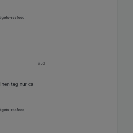
dgets-rssfeed
#53
inen tag nur ca
dgets-rssfeed