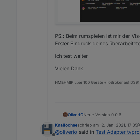
PS.: Beim rumspielen ist mir der Vis
Erster Eindruck deines überarbeitet
Ich test weiter
Vielen Dank
HM&HMIP über 100 Geräte + IoBroker auf DS91
Neue Version 0.0.6
OliverIO
Knallochse
schrieb am
12. Jan. 2021, 17:35
Umstellung auf Client/
zuletzt editiert von Knallochse
1
@
oliverio
said in
Test Adapter tvpr
Das Widget läuft nun erhebl
Reduzierung der übert
Offline
nur noch eine reduzierte Me