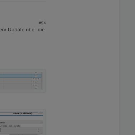
#54
 tag nur ca 250kb
dem Update über die