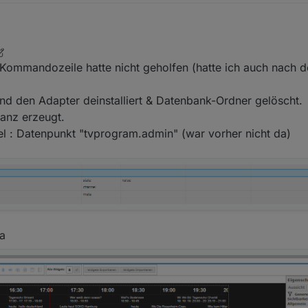
quelle sind nochmal doppelt so groß und zum Browser werden für einen
. Dez. 2021, 17:31
Kommandozeile hatte nicht geholfen (hatte ich auch nach 
ie texte zu den einzelnen Sendungen.
nd den Adapter deinstalliert & Datenbank-Ordner gelöscht.
tanz erzeugt.
el : Datenpunkt "tvprogram.admin" (war vorher nicht da)
da