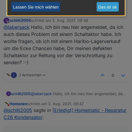
Lassen Sie mich wählen
Das ist ok
Labersack
@
prototyp1980
L
Tja, wieder Geräte vor der Verschrottung gerettet.
schilli2005
schrieb am
3. Aug. 2021, 08:48
S
Bin stolz auf mich.
zuletzt editiert von
Offline
@
labersack
Hallo, ich bin neu hier angemeldet, da ich
auch dieses Problem mit einem Schaltaktor habe. Ich
wollte fragen, ob ich mit einem Haribo-Lagerverkauf
um die Ecke Chancen habe, Dir meinen defekten
Schaltaktor zur Rettung vor der Verschrottung zu
senden? :-)
L
2 Antworten
0
schilli2005
@
labersack
Hallo, ich bin neu hier angemeldet, da
S
ich auch dieses Problem mit einem Schaltaktor
Homoran
schrieb am
3. Aug. 2021, 09:47
habe. Ich wollte fragen, ob ich mit einem Haribo-
zuletzt editiert von
Nicht stören
@
schilli2005
sagte in
[Erledigt] Homematic - Reparatur
Lagerverkauf um die Ecke Chancen habe, Dir
meinen defekten Schaltaktor zur Rettung vor der
C26 Kondensator
:
Verschrottung zu senden? :-)