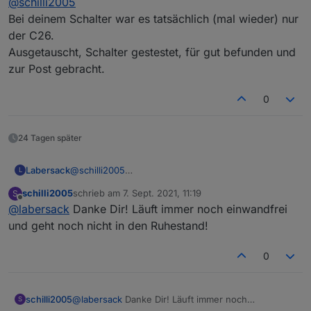
@
schilli2005
Bei deinem Schalter war es tatsächlich (mal wieder) nur
der C26.
Ausgetauscht, Schalter gestestet, für gut befunden und
zur Post gebracht.
0
24 Tagen später
Labersack
@
schilli2005
L
Bei deinem Schalter war es tatsächlich (mal wieder)
schilli2005
schrieb am
7. Sept. 2021, 11:19
S
nur der C26.
zuletzt editiert von
Offline
@
labersack
Danke Dir! Läuft immer noch einwandfrei
Ausgetauscht, Schalter gestestet, für gut befunden
und zur Post gebracht.
und geht noch nicht in den Ruhestand!
0
schilli2005
@
labersack
Danke Dir! Läuft immer noch
S