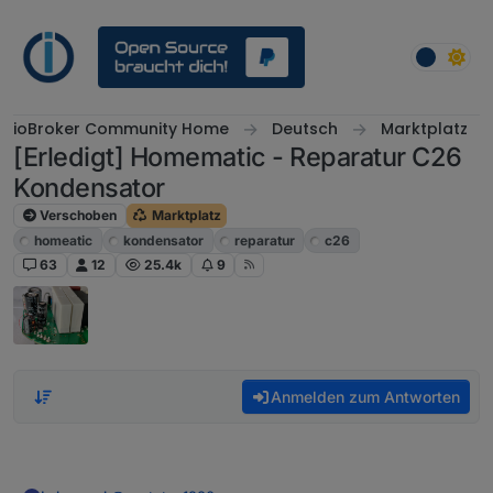
Weiter zum Inhalt
ioBroker Community Home
Deutsch
Marktplatz
[Erledigt] Homematic - Reparatur C26
Kondensator
Verschoben
Marktplatz
homeatic
kondensator
reparatur
c26
63
12
25.4k
9
Anmelden zum Antworten