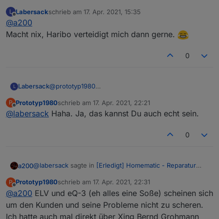
C26 Kondensator
:
Labersack
schrieb am
17. Apr. 2021, 15:35
L
zuletzt editiert von
Offline
@
a200
@
prototyp1980
Tja, wieder Geräte vor der Verschrottung gerettet.
Macht nix, Haribo verteidigt mich dann gerne.
Hast du auch einen Grund dazu. Langsam musst du
Bin stolz auf mich.
aufpassen, dass Homematic keine Killer auf dich einsetzt.
0
Du halbierst deren Umsätze! ;-)
Labersack
@
prototyp1980
L
Tja, wieder Geräte vor der Verschrottung gerettet.
Prototyp1980
schrieb am
17. Apr. 2021, 22:21
P
Bin stolz auf mich.
zuletzt editiert von
Offline
@
labersack
Haha. Ja, das kannst Du auch echt sein.
0
@
labersack
sagte in
[Erledigt] Homematic - Reparatur
a200
C26 Kondensator
:
Prototyp1980
schrieb am
17. Apr. 2021, 22:31
P
zuletzt editiert von
Offline
@
a200
ELV und eQ-3 (eh alles eine Soße) scheinen sich
@
prototyp1980
Tja, wieder Geräte vor der Verschrottung gerettet.
um den Kunden und seine Probleme nicht zu scheren.
Hast du auch einen Grund dazu. Langsam musst du
Bin stolz auf mich.
Ich hatte auch mal direkt über Xing Bernd Grohmann
aufpassen, dass Homematic keine Killer auf dich einsetzt.