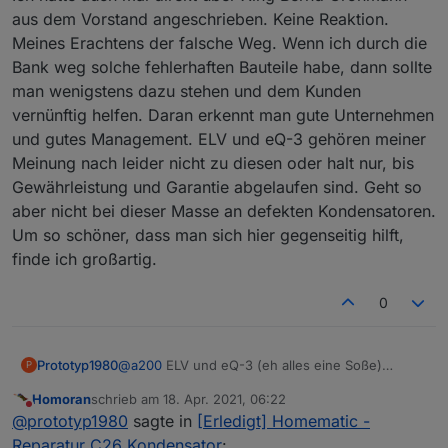
aus dem Vorstand angeschrieben. Keine Reaktion.
Du halbierst deren Umsätze! ;-)
Meines Erachtens der falsche Weg. Wenn ich durch die
Bank weg solche fehlerhaften Bauteile habe, dann sollte
man wenigstens dazu stehen und dem Kunden
vernünftig helfen. Daran erkennt man gute Unternehmen
und gutes Management. ELV und eQ-3 gehören meiner
Meinung nach leider nicht zu diesen oder halt nur, bis
Gewährleistung und Garantie abgelaufen sind. Geht so
aber nicht bei dieser Masse an defekten Kondensatoren.
Um so schöner, dass man sich hier gegenseitig hilft,
finde ich großartig.
0
Prototyp1980
@
a200
ELV und eQ-3 (eh alles eine Soße)
P
scheinen sich um den Kunden und seine
Homoran
schrieb am
18. Apr. 2021, 06:22
Probleme nicht zu scheren. Ich hatte auch mal
zuletzt editiert von
Nicht stören
@
prototyp1980
sagte in
[Erledigt] Homematic -
direkt über Xing Bernd Grohmann aus dem
Vorstand angeschrieben. Keine Reaktion. Meines
Reparatur C26 Kondensator
: