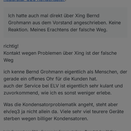
Erachtens der falsche Weg. Wenn ich durch die
Bank weg solche fehlerhaften Bauteile habe,
dann sollte man wenigstens dazu stehen und
Ich hatte auch mal direkt über Xing Bernd
dem Kunden vernünftig helfen. Daran erkennt
Grohmann aus dem Vorstand angeschrieben. Keine
man gute Unternehmen und gutes Management.
Reaktion. Meines Erachtens der falsche Weg.
ELV und eQ-3 gehören meiner Meinung nach
leider nicht zu diesen oder halt nur, bis
Gewährleistung und Garantie abgelaufen sind.
richtig!
Geht so aber nicht bei dieser Masse an defekten
Kontakt wegen Problemen über Xing ist der falsche
Kondensatoren. Um so schöner, dass man sich
hier gegenseitig hilft, finde ich großartig.
Weg
ich kenne Bernd Grohmann eigentlich als Menschen, der
gerade ein offenes Ohr für die Kunden hat.
auch der Service bei ELV ist eigentlich sehr kulant und
zuvorkommend, wie ich es sonst weniger erlebe.
Was die Kondensatorproblematik angeht, steht aber
elv/eq3 ja nicht allein da. Viele sehr viel teurere Geräte
sterben wegen billiger Kondensatoren.