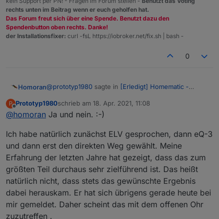
kein Support per PN! - Fragen im Forum stellen -
Benutzt das Voting
rechts unten im Beitrag wenn er euch geholfen hat.
Das Forum freut sich über eine Spende. Benutzt dazu den
Spendenbutton oben rechts. Danke!
der Installationsfixer:
curl -fsL https://iobroker.net/fix.sh | bash -
0
@
prototyp1980
sagte in
[Erledigt] Homematic -
Homoran
Reparatur C26 Kondensator
:
Prototyp1980
schrieb am
18. Apr. 2021, 11:08
P
zuletzt editiert von
Offline
@
homoran
Ja und nein. :-)
Ich hatte auch mal direkt über Xing Bernd
Grohmann aus dem Vorstand angeschrieben.
richtig!
Keine Reaktion. Meines Erachtens der falsche
Ich habe natürlich zunächst ELV gesprochen, dann eQ-3
Kontakt wegen Problemen über Xing ist der falsche
Weg.
und dann erst den direkten Weg gewählt. Meine
Weg
ich kenne Bernd Grohmann eigentlich als Menschen,
Erfahrung der letzten Jahre hat gezeigt, dass das zum
der gerade ein offenes Ohr für die Kunden hat.
auch der Service bei ELV ist eigentlich sehr kulant
größten Teil durchaus sehr zielführend ist. Das heißt
Was die Kondensatorproblematik angeht, steht aber
und zuvorkommend, wie ich es sonst weniger
elv/eq3 ja nicht allein da. Viele sehr viel teurere
natürlich nicht, dass stets das gewünschte Ergebnis
erlebe.
Geräte sterben wegen billiger Kondensatoren.
dabei herauskam. Er hat sich übrigens gerade heute bei
mir gemeldet. Daher scheint das mit dem offenen Ohr
zuzutreffen .