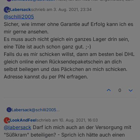
ich auch dieses Problem mit einem Schaltaktor
Labersack
schrieb am
3. Aug. 2021, 23:34
L
habe. Ich wollte fragen, ob ich mit einem Haribo-
zuletzt editiert von
Offline
@
schilli2005
Lagerverkauf um die Ecke Chancen habe, Dir
meinen defekten Schaltaktor zur Rettung vor der
Sicher, wie immer ohne Garantie auf Erfolg kann ich es
Verschrottung zu senden? :-)
mir gerne ansehen.
Es muss auch nicht gleich ein ganzes Lager drin sein,
eine Tüte ist auch schon ganz gut. ;-)
Falls du es mir schicken willst, dann am besten bei DHL
gleich online einen Rücksendepaketschein an dich
selbst beilegen und das Päckchen an mich schicken.
Adresse kannst du per PN erfragen.
0
Labersack
@
schilli2005
L
Sicher, wie immer ohne Garantie auf Erfolg kann ich
LookAndFeel
schrieb am
10. Aug. 2021, 16:03
L
es mir gerne ansehen.
zuletzt editiert von
Offline
@
labersack
Darf ich mich auch an der Versorgung mit
Es muss auch nicht gleich ein ganzes Lager drin
sein, eine Tüte ist auch schon ganz gut. ;-)
"Süßkram" beteiligen? - Sprich ich hätte auch einen
Falls du es mir schicken willst, dann am besten bei