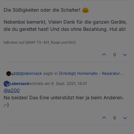
Die Süßigkeiten oder die Schalter!
Nebenbei bemerkt, Vielen Dank für die ganzen Geräte,
die du gerettet hast! Und das ohne Bezahlung. Hut ab!
IoBroker auf QNAP TS-451, Raspi und NUC
0
@
labersack
sagte in
[Erledigt] Homematic - Reparatur
a200
C26 Kondensator
:
Labersack
schrieb am
9. Sept. 2021, 14:01
L
zuletzt editiert von
Offline
@
a200
@
schilli2005
Süßigkeiten + angehängte Schalter sind heute
Na beides! Das Eine unterstützt hier ja beim Anderen.
Die Süßigkeiten oder die Schalter!
angekommen.
;-)
Werde sie mir am Wochenende mal vornehmen.
Nebenbei bemerkt, Vielen Dank für die ganzen Geräte,
0
die du gerettet hast! Und das ohne Bezahlung. Hut ab!