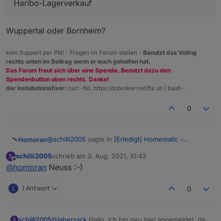
Haribo-Lagerverkauf
Wuppertal oder Bornheim?
kein Support per PN! - Fragen im Forum stellen -
Benutzt das Voting
rechts unten im Beitrag wenn er euch geholfen hat.
Das Forum freut sich über eine Spende. Benutzt dazu den
Spendenbutton oben rechts. Danke!
der Installationsfixer:
curl -fsL https://iobroker.net/fix.sh | bash -
0
@
schilli2005
sagte in
[Erledigt] Homematic -
Homoran
Reparatur C26 Kondensator
:
schilli2005
schrieb am
3. Aug. 2021, 10:43
S
zuletzt editiert von
Offline
@
homoran
Neuss :-)
Haribo-Lagerverkauf
L
1 Antwort
0
Wuppertal oder Bornheim?
schilli2005
@
labersack
Hallo, ich bin neu hier angemeldet, da
S