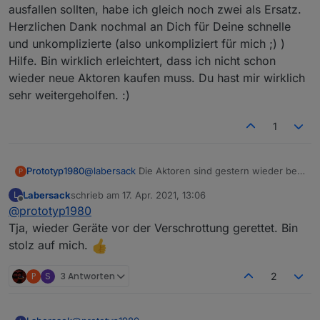
ausfallen sollten, habe ich gleich noch zwei als Ersatz.
Herzlichen Dank nochmal an Dich für Deine schnelle
und unkomplizierte (also unkompliziert für mich ;) )
Hilfe. Bin wirklich erleichtert, dass ich nicht schon
wieder neue Aktoren kaufen muss. Du hast mir wirklich
sehr weitergeholfen. :)
1
Prototyp1980
@
labersack
Die Aktoren sind gestern wieder bei
P
mir eingetroffen. Habe den einen, der gerade vor
Labersack
schrieb am
17. Apr. 2021, 13:06
L
ein paar Tagen ausgefallen war, gleich wieder
zuletzt editiert von
Offline
@
prototyp1980
eingebaut und sämtliche Programme wieder
eingerichtet.
Tja, wieder Geräte vor der Verschrottung gerettet. Bin
Habe dann heute über den Tag hinweg
stolz auf mich.
beobachtet und alles läuft super. Es gibt keine
Funktionsstörungen mehr, generell keine
P
S
3 Antworten
2
Fehlermeldungen von der Zentrale und auch der
Duty Cycle spinnt nicht rum. Bin begeistert. Und
falls mir nun die letzten alten Aktoren auch noch