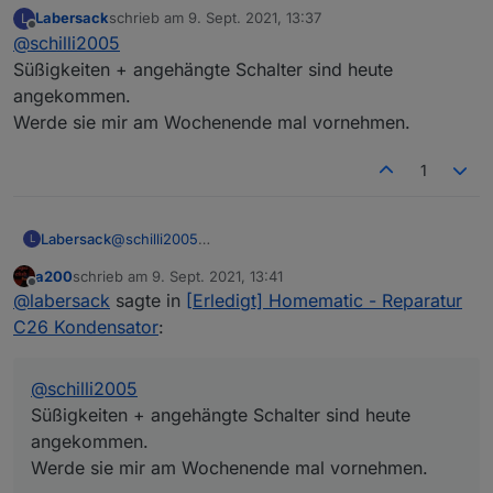
einwandfrei und geht noch nicht in den Ruhestand!
Labersack
schrieb am
9. Sept. 2021, 13:37
L
zuletzt editiert von
Offline
@
schilli2005
Süßigkeiten + angehängte Schalter sind heute
angekommen.
Werde sie mir am Wochenende mal vornehmen.
1
Labersack
@
schilli2005
L
Süßigkeiten + angehängte Schalter sind heute
a200
schrieb am
9. Sept. 2021, 13:41
angekommen.
zuletzt editiert von
Offline
@
labersack
sagte in
[Erledigt] Homematic - Reparatur
Werde sie mir am Wochenende mal vornehmen.
C26 Kondensator
:
@
schilli2005
Süßigkeiten + angehängte Schalter sind heute
angekommen.
Werde sie mir am Wochenende mal vornehmen.