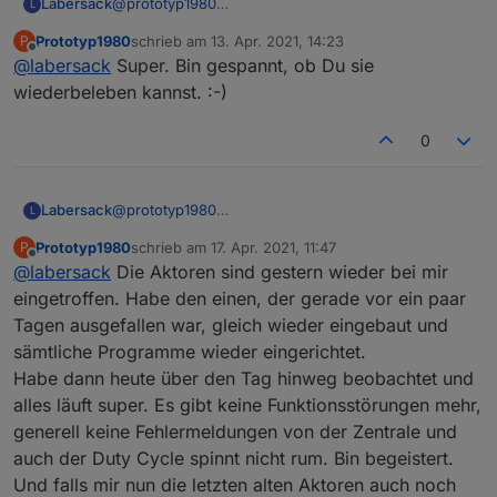
Labersack
@
prototyp1980
L
Deine Sendung kam heute an, werde mir die Dinger
Prototyp1980
schrieb am
13. Apr. 2021, 14:23
P
nachher mal vornehmen.
zuletzt editiert von
Offline
@
labersack
Super. Bin gespannt, ob Du sie
wiederbeleben kannst. :-)
0
Labersack
@
prototyp1980
L
Deine Sendung kam heute an, werde mir die Dinger
Prototyp1980
schrieb am
17. Apr. 2021, 11:47
P
nachher mal vornehmen.
zuletzt editiert von
Offline
@
labersack
Die Aktoren sind gestern wieder bei mir
eingetroffen. Habe den einen, der gerade vor ein paar
Tagen ausgefallen war, gleich wieder eingebaut und
sämtliche Programme wieder eingerichtet.
Habe dann heute über den Tag hinweg beobachtet und
alles läuft super. Es gibt keine Funktionsstörungen mehr,
generell keine Fehlermeldungen von der Zentrale und
auch der Duty Cycle spinnt nicht rum. Bin begeistert.
Und falls mir nun die letzten alten Aktoren auch noch