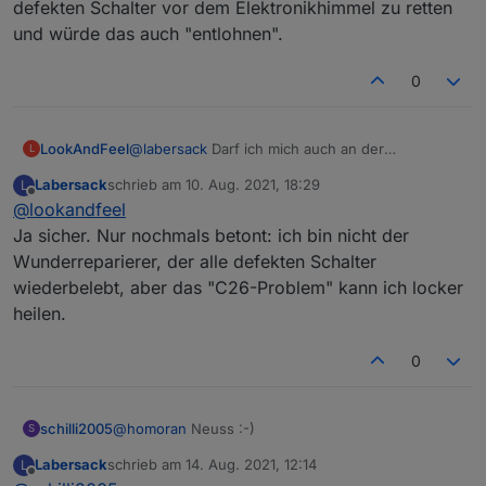
defekten Schalter vor dem Elektronikhimmel zu retten
DHL gleich online einen Rücksendepaketschein an
und würde das auch "entlohnen".
dich selbst beilegen und das Päckchen an mich
schicken. Adresse kannst du per PN erfragen.
0
LookAndFeel
@
labersack
Darf ich mich auch an der
L
Versorgung mit "Süßkram" beteiligen? - Sprich
Labersack
schrieb am
10. Aug. 2021, 18:29
L
ich hätte auch einen defekten Schalter vor dem
zuletzt editiert von
Offline
@
lookandfeel
Elektronikhimmel zu retten und würde das auch
"entlohnen".
Ja sicher. Nur nochmals betont: ich bin nicht der
Wunderreparierer, der alle defekten Schalter
wiederbelebt, aber das "C26-Problem" kann ich locker
heilen.
0
schilli2005
@
homoran
Neuss :-)
S
Labersack
schrieb am
14. Aug. 2021, 12:14
L
zuletzt editiert von
Offline