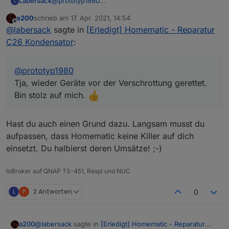
ausfallen sollten, habe ich gleich noch zwei als
Labersack
@
prototyp1980
L
Ersatz.
Tja, wieder Geräte vor der Verschrottung gerettet.
a200
schrieb am
17. Apr. 2021, 14:54
Herzlichen Dank nochmal an Dich für Deine
Bin stolz auf mich.
zuletzt editiert von
Offline
@
labersack
sagte in
[Erledigt] Homematic - Reparatur
schnelle und unkomplizierte (also unkompliziert
für mich ;) ) Hilfe. Bin wirklich erleichtert, dass
C26 Kondensator
:
ich nicht schon wieder neue Aktoren kaufen
muss. Du hast mir wirklich sehr weitergeholfen.
:)
@
prototyp1980
Tja, wieder Geräte vor der Verschrottung gerettet.
Bin stolz auf mich.
Hast du auch einen Grund dazu. Langsam musst du
aufpassen, dass Homematic keine Killer auf dich
einsetzt. Du halbierst deren Umsätze! ;-)
IoBroker auf QNAP TS-451, Raspi und NUC
L
P
2 Antworten
0
@
labersack
sagte in
[Erledigt] Homematic - Reparatur
a200