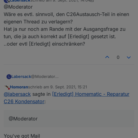
zuletzt editiert von Labersack
9. Sept. 2021, 20:08
Offline
@Moderator
Wäre es evtl. sinnvoll, den C26Austausch-Teil in einen
eigenen Thread zu verlagern?
Hat ja nur noch am Rande mit der Ausgangsfrage zu
tun, die ja auch korrekt auf [Erledigt] gesetzt ist.
..oder evtl [Erledigt] einschränken?
0
Labersack
@Moderator
L
Wäre es evtl. sinnvoll, den C26Austausch-Teil in
Homoran
schrieb am
9. Sept. 2021, 15:21
einen eigenen Thread zu verlagern?
zuletzt editiert von
Nicht stören
@
labersack
sagte in
[Erledigt] Homematic - Reparatur
Hat ja nur noch am Rande mit der Ausgangsfrage zu
tun, die ja auch korrekt auf [Erledigt] gesetzt ist.
C26 Kondensator
:
..oder evtl [Erledigt] einschränken?
@Moderator
You've got Mail