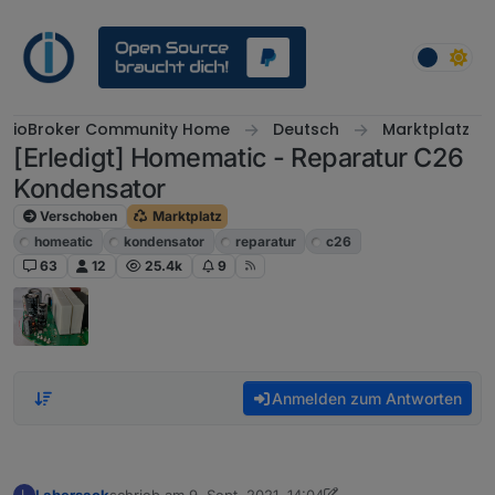
Weiter zum Inhalt
ioBroker Community Home
Deutsch
Marktplatz
[Erledigt] Homematic - Reparatur C26
Kondensator
Verschoben
Marktplatz
homeatic
kondensator
reparatur
c26
63
12
25.4k
9
Anmelden zum Antworten
Labersack
schrieb am
9. Sept. 2021, 14:04
L