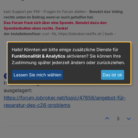
kein Support per PN! - Fragen im Forum stellen -
Benutzt das Voting
rechts unten im Beitrag wenn er euch geholfen hat.
Das Forum freut sich über eine Spende. Benutzt dazu den
Spendenbutton oben rechts. Danke!
der Installationsfixer:
curl -fsL https://iobroker.net/fix.sh | bash -
1
Hallo! Könnten wir bitte einige zusätzliche Dienste für
Funktionalität & Analytics
aktivieren? Sie können Ihre
Zustimmung später jederzeit ändern oder zurückziehen.
@
labersack
sagte in
[Erledigt] Homematic -
Homoran
Reparatur C26 Kondensator
:
Lassen Sie mich wählen
Das ist ok
Labersack
schrieb am
9. Sept. 2021, 17:16
L
zuletzt editiert von Labersack
9. Nov. 2021, 10:50
Offline
Habe mein Angebot in einen frischen Thread
@Moderator
ausgelagert:
https://forum.iobroker.net/topic/47656/angebot-für-
You've got Mail
reparatur-des-c26-problems
3