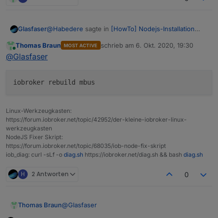
host.orangepizero	2020-10-06 19:18:19.252
@
Habedere
sagte in
[HowTo] Nodejs-Installation
Glasfaser
und Upgrades unter Debian
:
Thomas Braun
schrieb am
6. Okt. 2020, 19:30
MOST ACTIVE
zuletzt editiert von
Online
Caught by controller[0]: the module (for
@
Glasfaser
instance, using
npm rebuild
or
npm
cd /opt/iobroker

install
).
Linux-Werkzeugkasten:
https://forum.iobroker.net/topic/42952/der-kleine-iobroker-linux-
werkzeugkasten
NodeJS Fixer Skript:
https://forum.iobroker.net/topic/68035/iob-node-fix-skript
iob_diag: curl -sLf -o
diag.sh
https://iobroker.net/diag.sh && bash
diag.sh
H
2 Antworten
0
@
Glasfaser
Thomas Braun