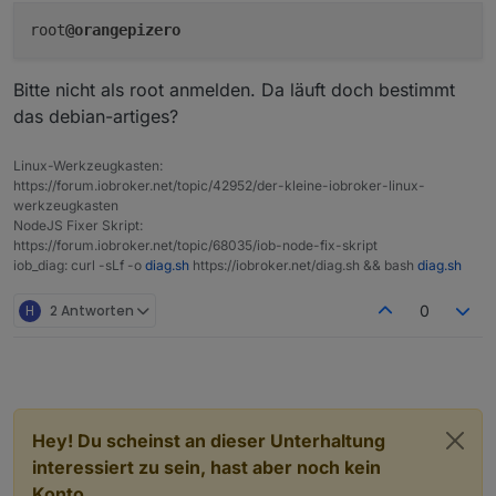
In file included from ../src/./serialport.
h:
6
:
0
alles klar - ich probiers...
installiere ihn neu :
                 from ../src/serialport.
cpp:
1
:
root
@orangepizero
../../nan/nan.
h:
 In member function ‘void Nan::
../../nan/nan.
h:
1855
:
64
: 
warning:
 ‘bool v8::Obj
Bitte nicht als root anmelden. Da läuft doch bestimmt
     New(persistentHandle)->Set(New(key).ToLoca
das debian-artiges?
                                               
In file included from /home/iobroker/.cache/nod
                 from /home/iobroker/.cache/nod
Linux-Werkzeugkasten:
https://forum.iobroker.net/topic/42952/der-kleine-iobroker-linux-
                 from /home/iobroker/.cache/nod
werkzeugkasten
                 from ../../nan/nan.
h:
52
,
NodeJS Fixer Skript:
                 from ../src/./serialport.
h:
6
,
https://forum.iobroker.net/topic/68035/iob-node-fix-skript
                 from ../src/serialport.
cpp:
1
:
iob_diag: curl -sLf -o
diag.sh
https://iobroker.net/diag.sh && bash
diag.sh
/home/iobroker
/.cache/node
-gyp/
12.18
.
4
/
include
/
                 bool Set(Local<Value> key, Loc
H
2 Antworten
0
                      ^
/home/iobroker
/.cache/node
-gyp/
12.18
.
4
/
include
/
   declarator __attribute__((deprecated(message
   ^~~~~~~~~~
In file included from ../src/./serialport.
h:
6
:
0
Hey! Du scheinst an dieser Unterhaltung
                 from ../src/serialport.
cpp:
1
:
interessiert zu sein, hast aber noch kein
../../nan/nan.
h:
 In member function ‘void Nan::
../../nan/nan.
h:
1861
:
42
: 
warning:
 ‘bool v8::Obj
Konto.