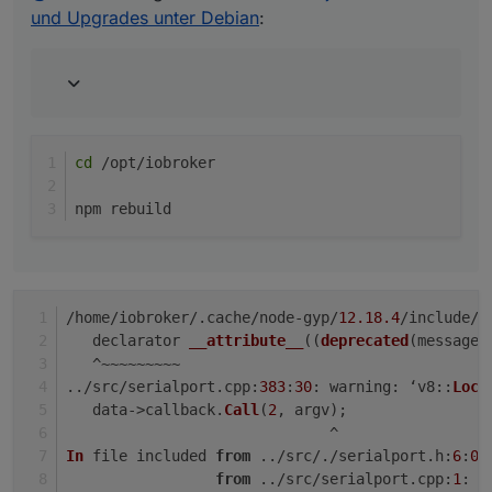
und Upgrades unter Debian
:
cd
 /opt/iobroker
npm rebuild
/home/iobroker/.
cache
/node-gyp/
12.18
.4
/include/n
   declarator 
__attribute__
((
deprecated
(message)
   ^~~~~~~~~~
../src/serialport.
cpp
:
383
:
30
: 
warning
: ‘
v8
::
Loca
   data->callback.
Call
(
2
, argv);
                              ^
In
 file included 
from
 ../src/./serialport.
h
:
6
:
0
,
from
 ../src/serialport.
cpp
:
1
: