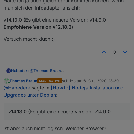
Hätte ich ja auch gleich daruf kommen können, wenn
man sich den Infoadapter ansieht:
v14.13.0 (Es gibt eine neuere Version: v14.9.0 -
Empfohlene Version v12.18.3
)
Versuch macht kluch :)
0
@
Thomas-Braun
Habedere
H
Jopp - hab ich auf dem Schirm.
Thomas Braun
schrieb am
6. Okt. 2020, 18:30
MOST ACTIVE
Hätte ich ja auch gleich daruf kommen können,
v14.13.0 (Es gibt eine neuere Version: v14.9.0 -
zuletzt editiert von
Online
@
Habedere
sagte in
[HowTo] Nodejs-Installation und
wenn man sich den Infoadapter ansieht:
Empfohlene Version v12.18.3
)
Versuch macht kluch :)
Upgrades unter Debian
:
v14.13.0 (Es gibt eine neuere Version: v14.9.0
Ist aber auch nicht logisch. Welcher Browser?