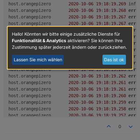
host.orangepizero	
2020
-
10
-
06
19
:
18
:
19.269
host.orangepizero	
2020
-
10
-
06
19
:
18
:
19.268
erro
host.orangepizero	
2020
-
10
-
06
19
:
18
:
19.267
erro
host.orangepizero	
2020
-
10
-
06
19
:
18
:
19.267
erro
host.orangepizero	
2020
-
10
-
06
19
:
18
:
19.266
erro
Hallo! Könnten wir bitte einige zusätzliche Dienste für
host.orangepizero	
2020
-
10
-
06
19
:
18
:
19.266
erro
Funktionalität & Analytics
aktivieren? Sie können Ihre
host.orangepizero	
2020
-
10
-
06
19
:
18
:
19.265
erro
Zustimmung später jederzeit ändern oder zurückziehen.
host.orangepizero	
2020
-
10
-
06
19
:
18
:
19.264
erro
host.orangepizero	
2020
-
10
-
06
19
:
18
:
19.264
erro
Lassen Sie mich wählen
Das ist ok
host.orangepizero	
2020
-
10
-
06
19
:
18
:
19.263
erro
host.orangepizero	
2020
-
10
-
06
19
:
18
:
19.263
erro
host.orangepizero	
2020
-
10
-
06
19
:
18
:
19.262
erro
host.orangepizero	
2020
-
10
-
06
19
:
18
:
19.261
erro
host.orangepizero	
2020
-
10
-
06
19
:
18
:
19.261
erro
host.orangepizero	
2020
-
10
-
06
19
:
18
:
19.260
erro
host.orangepizero	
2020
-
10
-
06
19
:
18
:
19.259
erro
host.orangepizero	
2020
-
10
-
06
19
:
18
:
19.258
erro
host.orangepizero	
2020
-
10
-
06
19
:
18
:
19.257
erro
host.orangepizero	
2020
-
10
-
06
19
:
18
:
19.255
erro
0
host.orangepizero	
2020
-
10
-
06
19
:
18
:
19.252
erro
host.orangepizero	
2020
-
10
-
06
19
:
18
:
17.692