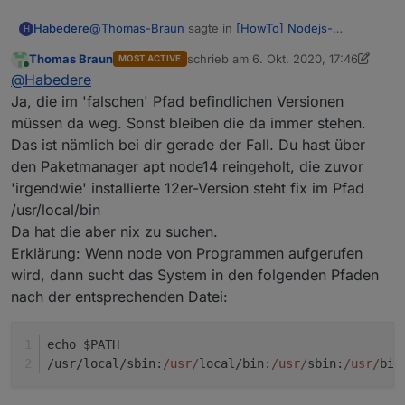
@
Thomas-Braun
sagte in
[HowTo] Nodejs-
Habedere
H
Installation und Upgrades unter Debian
:
Thomas Braun
schrieb am
6. Okt. 2020, 17:46
MOST ACTIVE
zuletzt editiert von Thomas Braun
10. 
Online
@
Habedere
Und die Frage ist?
@
Habedere
Ich würde allerdings node12 installieren, nicht
Ja, die im 'falschen' Pfad befindlichen Versionen
Deiner Antwort nach scheint mein Zitat bzw.
node14. Die war bei mir auch nur zufällig aktiv,
müssen da weg. Sonst bleiben die da immer stehen.
Wiederholung deiner Beschreibung korrekt zu sein.
als ich die Anleitung geschrieben habe.
Das ist nämlich bei dir gerade der Fall. Du hast über
Dann probier ich das gleich mal
pi@ioBroker-RasPi:~ $ sudo rm /usr/local/bin
pi@ioBroker-RasPi:~ $ sudo rm /usr/local/bin
den Paketmanager apt node14 reingeholt, die zuvor
Hmm das ging ja easy - was mach ich mir auch ins
pi@ioBroker-RasPi:~ $ which nodejs && nodejs
'irgendwie' installierte 12er-Version steht fix im Pfad
Hemd^^
/usr/bin/nodejs

/usr/local/bin
14er Version ist jetzt schon drauf - soll ich ein
v14.11.0

Downgrade auf 12 durchführen oder "lohnt" sich
Da hat die aber nix zu suchen.
/usr/bin/node

der Aufwand nur bei einer Neuinstallation? Bzw.
v14.11.0

Erklärung: Wenn node von Programmen aufgerufen
zum Beispiel beim Update des OrangePi
/usr/bin/npm

wird, dann sucht das System in den folgenden Pfaden
6.14.8

nach der entsprechenden Datei:
nodejs:

  Installiert:           14.11.0-1nodesource
  Installationskandidat: 14.13.0-1nodesource
echo $PATH
  Versionstabelle:

/usr/local/
sbin
:
/usr/
local/
bin
:
/usr/
sbin
:
/usr/
bin
     14.13.0-1nodesource1 500

        500 https://deb.nodesource.com/node_
 *** 14.11.0-1nodesource1 100
