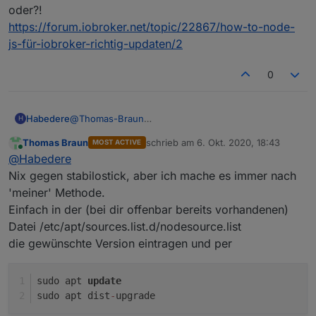
oder?!
https://forum.iobroker.net/topic/22867/how-to-node-
js-für-iobroker-richtig-updaten/2
0
@
Thomas-Braun
Habedere
H
Chrome
Thomas Braun
schrieb am
6. Okt. 2020, 18:43
MOST ACTIVE
Hier mal kurz die Daten des Orange
zuletzt editiert von
Online
@
Habedere
root@orangepizero:~# which nodejs && nodejs 
Nix gegen stabilostick, aber ich mache es immer nach
/usr/bin/nodejs

'meiner' Methode.
Js-controller ist noch 1.4.2 drauf.
v8.16.0

Einfach in der (bei dir offenbar bereits vorhandenen)
/usr/bin/node

Da ich es ja scheinbar am Raspi schon vergeigt
Datei /etc/apt/sources.list.d/nodesource.list
v8.16.0

habe, ist jetzt fraglich ob meine vorgehensweise
/usr/bin/npm

die gewünschte Version eintragen und per
korrekt war.
Ich arbeite mich einfach nach der u.g. Anleitung
6.4.1

durch oder?!
nodejs:

https://forum.iobroker.net/topic/22867/how-to-
sudo apt 
update
  Installed: 8.16.0-1nodesource1

node-js-für-iobroker-richtig-updaten/2
  Candidate: 8.16.0-1nodesource1

sudo apt dist
-
upgrade
  Version table:
