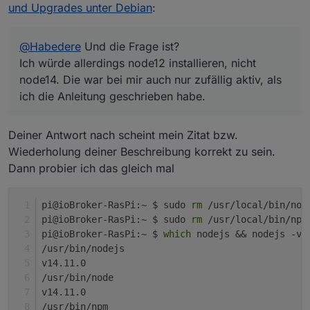
und Upgrades unter Debian
:
@
Habedere
Und die Frage ist?
Ich würde allerdings node12 installieren, nicht
node14. Die war bei mir auch nur zufällig aktiv, als
ich die Anleitung geschrieben habe.
Deiner Antwort nach scheint mein Zitat bzw.
Wiederholung deiner Beschreibung korrekt zu sein.
Dann probier ich das gleich mal
pi@ioBroker-RasPi:~ $ sudo 
rm
 /usr/local/bin/nod
pi@ioBroker-RasPi:~ $ sudo 
rm
 /usr/local/bin/npm
pi@ioBroker-RasPi:~ $ 
which
 nodejs && nodejs -v 
/usr/bin/nodejs
v14.11.0
/usr/bin/node
v14.11.0
/usr/bin/npm