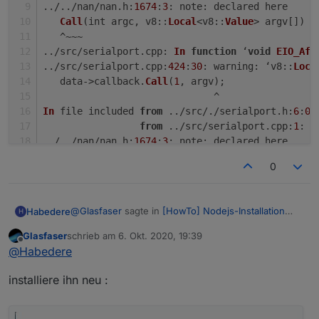
../../nan/nan.
h
:
1674
:
3
: 
note
: declared here
Call
(int argc, 
v8
::
Local
<
v8
::
Value
> argv[]) 
c
   ^~~~
../src/serialport.
cpp
: 
In
function
 ‘
void
EIO_Aft
../src/serialport.
cpp
:
424
:
30
: 
warning
: ‘
v8
::
Loca
   data->callback.
Call
(
1
, argv);
                              ^
In
 file included 
from
 ../src/./serialport.
h
:
6
:
0
,
from
 ../src/serialport.
cpp
:
1
:
../../nan/nan.
h
:
1674
:
3
: 
note
: declared here
Call
(int argc, 
v8
::
Local
<
v8
::
Value
> argv[]) 
c
0
   ^~~~
../src/serialport.
cpp
: 
At
global
scope
:
../src/serialport.
cpp
:
460
:
17
: 
error
: variable or
@
Glasfaser
sagte in
[HowTo] Nodejs-Installation
Habedere
H
void
init
(
v8::Handle<v8::
Object
> target
) {
und Upgrades unter Debian
:
                 ^~~~~~
Glasfaser
schrieb am
6. Okt. 2020, 19:39
zuletzt editiert von
Offline
../src/serialport.
cpp
:
460
:
13
: 
error
: ‘
Handle
’ is
@
Habedere
sagte in
[HowTo] Nodejs-
@
Habedere
void
init
(
v8::Handle<v8::
Object
> target
) {
Installation und Upgrades unter Debian
:
/home/iobroker/.cache/node-gyp/12.18.4/incl
             ^~
installiere ihn neu :
   declarator __attribute__((deprecated(mess
../src/serialport.
cpp
:
460
:
34
: 
error
: expected pr
Caught by controller[0]: the module (for
   ^~~~~~~~~~

void
init
(
v8::Handle<v8::
Object
> target
) {
instance, using
npm rebuild
or
npm
../src/serialport.cpp:383:30: warning: ‘v8: