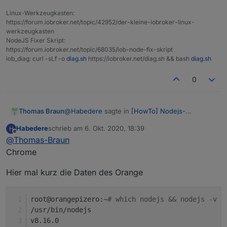
Linux-Werkzeugkasten:
https://forum.iobroker.net/topic/42952/der-kleine-iobroker-linux-
werkzeugkasten
NodeJS Fixer Skript:
https://forum.iobroker.net/topic/68035/iob-node-fix-skript
iob_diag: curl -sLf -o
diag.sh
https://iobroker.net/diag.sh && bash
diag.sh
0
@
Habedere
sagte in
[HowTo] Nodejs-
Thomas Braun
Installation und Upgrades unter Debian
:
Habedere
schrieb am
6. Okt. 2020, 18:39
H
zuletzt editiert von
Offline
@
Thomas-Braun
v14.13.0 (Es gibt eine neuere Version:
v14.9.0
Chrome
Ist aber auch nicht logisch. Welcher Browser?
Hier mal kurz die Daten des Orange
root@orangepizero:~
# which nodejs && nodejs -v &
/usr/bin/nodejs
v8.16.0