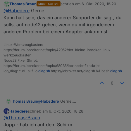
Thomas Braun
schrieb am
6. Okt. 2020, 18:20
MOST ACTIVE
pi@ioBroker-RasPi:~ $ which nodejs && nodejs
zuletzt editiert von
Online
@
Habedere
Gerne.
/usr/bin/nodejs

Danke nochmal
v14.13.0

Kann halt sein, das ein anderer Supporter dir sagt, du
/usr/bin/node

sollst auf node12 gehen, wenn du mit irgendeinem
v14.13.0

anderen Problem bei einem Adapter ankommst.
/usr/bin/npm

6.14.8

nodejs:

Linux-Werkzeugkasten:
  Installiert:           14.13.0-1nodesource
https://forum.iobroker.net/topic/42952/der-kleine-iobroker-linux-
werkzeugkasten
  Installationskandidat: 14.13.0-1nodesource
NodeJS Fixer Skript:
  Versionstabelle:

https://forum.iobroker.net/topic/68035/iob-node-fix-skript
 *** 14.13.0-1nodesource1 500

iob_diag: curl -sLf -o
diag.sh
https://iobroker.net/diag.sh && bash
diag.sh
        500 https://deb.nodesource.com/node_
        100 /var/lib/dpkg/status

0
     8.11.1~dfsg-2~bpo9+1 500

        500 http://archive.raspberrypi.org/d
     4.8.2~dfsg-1 500

Thomas Braun
@
Habedere
Gerne.
Kann halt sein, das ein anderer Supporter dir
Habedere
schrieb am
6. Okt. 2020, 18:28
H
sagt, du sollst auf node12 gehen, wenn du mit
zuletzt editiert von
Offline
@
Thomas-Braun
irgendeinem anderen Problem bei einem
Adapter ankommst.
Jopp - hab ich auf dem Schirm.