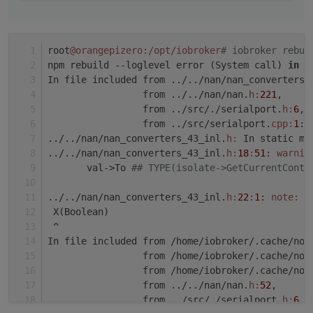
gyp ERR! stack     at ChildProcess.emit (eve
gyp ERR! stack     at Process.ChildProcess.
gyp ERR! System Linux 4.19.13-sunxi

gyp ERR! command "/usr/bin/node" "/usr/lib/
root
@orangepizero
:/opt/iobroker
# iobroker rebui
gyp ERR! cwd /opt/iobroker/node_modules/iob
npm rebuild --loglevel error (System call) 
in
"
gyp ERR! node -v v12.18.4

In file included from ../../nan/nan_converters.
gyp ERR! node-gyp -v v5.1.0

                 from ../../nan/nan.
h:
221
,
gyp ERR! not ok

                 from ../src/./serialport.
h:
6
,
npm ERR! code ELIFECYCLE

                 from ../src/serialport.
cpp:
1
:
npm ERR! errno 1

../../nan/nan_converters_43_inl.
h:
 In static me
npm ERR! serialport@6.2.2 install: `prebuild
../../nan/nan_converters_43_inl.
h:
18
:
51
: 
warnin
npm ERR! Exit status 1

       val->To 
## TYPE(isolate->GetCurrentConte
npm ERR!

npm ERR! Failed at the serialport@6.2.2 inst
                                               
npm ERR! This is probably not a problem wit
../../nan/nan_converters_43_inl.
h:
22
:
1
: 
note:
i
 X(Boolean)
npm ERR! A complete log of this run can be f
 ^
npm ERR!     /home/iobroker/.npm/_logs/2020-
In file included from /home/iobroker/.cache/nod
                 from /home/iobroker/.cache/nod
                 from /home/iobroker/.cache/nod
                 from ../../nan/nan.
h:
52
,
                 from ../src/./serialport.
h:
6
,