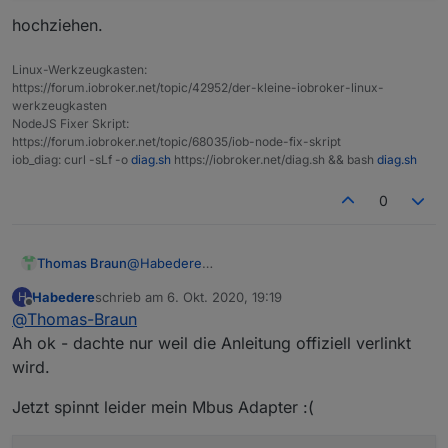
 *** 8.16.0-1nodesource1 500

hochziehen.
        500 https://deb.nodesource.com/node_
        100 /var/lib/dpkg/status

     8.11.1~dfsg-2~bpo9+1 100

Linux-Werkzeugkasten:
        100 http://httpredir.debian.org/debi
https://forum.iobroker.net/topic/42952/der-kleine-iobroker-linux-
     4.8.2~dfsg-1 500

werkzeugkasten
        500 http://httpredir.debian.org/debi
NodeJS Fixer Skript:
https://forum.iobroker.net/topic/68035/iob-node-fix-skript
iob_diag: curl -sLf -o
diag.sh
https://iobroker.net/diag.sh && bash
diag.sh
0
@
Habedere
Thomas Braun
Nix gegen stabilostick, aber ich mache es immer
Habedere
schrieb am
6. Okt. 2020, 19:19
H
nach 'meiner' Methode.
sudo apt update 

zuletzt editiert von
Offline
@
Thomas-Braun
Einfach in der (bei dir offenbar bereits
hochziehen.
vorhandenen) Datei
Ah ok - dachte nur weil die Anleitung offiziell verlinkt
/etc/apt/sources.list.d/nodesource.list
wird.
die gewünschte Version eintragen und per
Jetzt spinnt leider mein Mbus Adapter :(