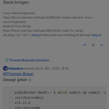
Stand bringen.
Möchte dir auch keinen weiteren Aufwand machen.
Sofern alles läuft wie es soll, lass ich mal auf 14
Linux-Werkzeugkasten:
stehen. Sobald mehr Probleme auftauchen versuch
https://forum.iobroker.net/topic/42952/der-kleine-iobroker-linux-
ich mich nochmal am Downgrade.
werkzeugkasten
NodeJS Fixer Skript:
https://forum.iobroker.net/topic/68035/iob-node-fix-skript
iob_diag: curl -sLf -o
diag.sh
https://iobroker.net/diag.sh && bash
diag.sh
0
Thomas Braun
@
Habedere
Dann würde ich aber mindestens node14 auf
Habedere
schrieb am
6. Okt. 2020, 18:14
H
den letzten Stand bringen.
zuletzt editiert von
Offline
@
Thomas-Braun
Gesagt getan :)
pi@ioBroker-RasPi:~ $ 
which
 nodejs && nodejs -v 
/usr/bin/nodejs
v14.13.0
/usr/bin/node