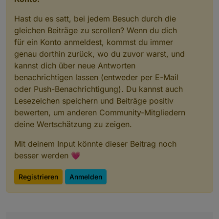
     New(persistentHandle)->Set(key, value);
Hast du es satt, bei jedem Besuch durch die
                                          ^
In file included from /home/iobroker/.cache/nod
gleichen Beiträge zu scrollen? Wenn du dich
                 from /home/iobroker/.cache/nod
für ein Konto anmeldest, kommst du immer
                 from /home/iobroker/.cache/nod
genau dorthin zurück, wo du zuvor warst, und
                 from ../../nan/nan.
h:
52
,
kannst dich über neue Antworten
                 from ../src/./serialport.
h:
6
,
benachrichtigen lassen (entweder per E-Mail
                 from ../src/serialport.
cpp:
1
:
oder Push-Benachrichtigung). Du kannst auch
/home/iobroker
/.cache/node
-gyp/
12.18
.
4
/
include
/
Lesezeichen speichern und Beiträge positiv
                 bool Set(Local<Value> key, Loc
                      ^
bewerten, um anderen Community-Mitgliedern
/home/iobroker
/.cache/node
-gyp/
12.18
.
4
/
include
/
deine Wertschätzung zu zeigen.
   declarator __attribute__((deprecated(message
   ^~~~~~~~~~
Mit deinem Input könnte dieser Beitrag noch
In file included from ../src/./serialport.
h:
6
:
0
besser werden 💗
                 from ../src/serialport.
cpp:
1
:
../../nan/nan.
h:
 In member function ‘void Nan::
Registrieren
Anmelden
../../nan/nan.
h:
1867
:
44
: 
warning:
 ‘bool v8::Obj
     New(persistentHandle)->Set(index, value);
                                            ^
In file included from /home/iobroker/.cache/nod