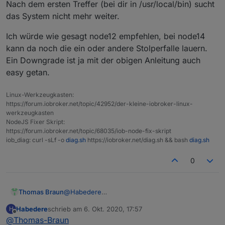
Nach dem ersten Treffer (bei dir in /usr/local/bin) sucht
        100 /var/lib/dpkg/status

das System nicht mehr weiter.
     8.11.1~dfsg-2~bpo9+1 500

        500 http://archive.raspberrypi.org/d
Ich würde wie gesagt node12 empfehlen, bei node14
     4.8.2~dfsg-1 500

kann da noch die ein oder andere Stolperfalle lauern.
Ein Downgrade ist ja mit der obigen Anleitung auch
easy getan.
Linux-Werkzeugkasten:
https://forum.iobroker.net/topic/42952/der-kleine-iobroker-linux-
werkzeugkasten
NodeJS Fixer Skript:
https://forum.iobroker.net/topic/68035/iob-node-fix-skript
iob_diag: curl -sLf -o
diag.sh
https://iobroker.net/diag.sh && bash
diag.sh
0
@
Habedere
Thomas Braun
Ja, die im 'falschen' Pfad befindlichen
Habedere
schrieb am
6. Okt. 2020, 17:57
H
Versionen müssen da weg. Sonst bleiben die
echo $PATH

zuletzt editiert von
Offline
@
Thomas-Braun
da immer stehen. Das ist nämlich bei dir gerade