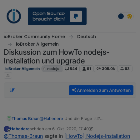
Weiter zum Inhalt
ioBroker Community Home
Deutsch
ioBroker Allgemein
Diskussion zum HowTo nodejs-
Installation und upgrade
ioBroker Allgemein
nodejs
844
91
305.0k
63
Anmelden zum Antworten
Thomas Braun
@
Habedere
Und die Frage ist?
Ich würde allerdings node12 installieren, nicht
Habedere
schrieb am
6. Okt. 2020, 17:40
H
node14. Die war bei mir auch nur zufällig aktiv,
zuletzt editiert von Habedere
10. Juni 2020, 19:43
Offline
@
Thomas-Braun
sagte in
[HowTo] Nodejs-Installation
als ich die Anleitung geschrieben habe.