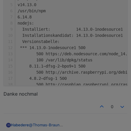
v14.13.0
/usr/bin/npm
6.14.8
nodejs:
  Installiert:           14.13.0-1nodesource1
  Installationskandidat: 14.13.0-1nodesource1
  Versionstabelle:
 *** 14.13.0-1nodesource1 500
        500 https://deb.nodesource.com/node_14.x
        100 /var/lib/dpkg/status
     8.11.1~dfsg-2~bpo9+1 500
        500 http://archive.raspberrypi.org/debia
     4.8.2~dfsg-1 500
        500 http://raspbian.raspberrypi.org/rasp
Danke nochmal
0
@
Thomas-Braun
Habedere
H
Gesagt getan :)