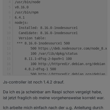
/usr/bin/node
v8.16.0
/usr/bin/npm
6.4.1
nodejs:
  Installed: 8.16.0-1nodesource1
  Candidate: 8.16.0-1nodesource1
  Version table:
 *** 8.16.0-1nodesource1 500
        500 https://deb.nodesource.com/node_8.x 
        100 /var/lib/dpkg/status
     8.11.1~dfsg-2~bpo9+1 100
        100 http://httpredir.debian.org/debian s
     4.8.2~dfsg-1 500
        500 http://httpredir.debian.org/debian s
Js-controller ist noch 1.4.2 drauf.
Da ich es ja scheinbar am Raspi schon vergeigt habe,
ist jetzt fraglich ob meine vorgehensweise korrekt war.
Ich arbeite mich einfach nach der u.g. Anleitung durch