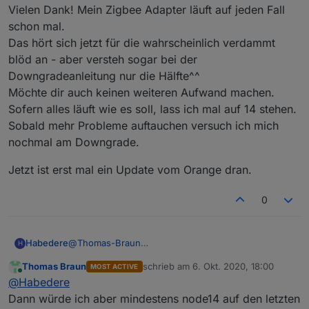
Nach dem ersten Treffer (bei dir in
der Fall. Du hast über den Paketmanager apt
Vielen Dank! Mein Zigbee Adapter läuft auf jeden Fall
/usr/local/bin) sucht das System nicht mehr
node14 reingeholt, die zuvor 'irgendwie'
schon mal.
weiter.
Ich würde wie gesagt node12 empfehlen, bei
installierte 12er-Version steht fix im Pfad
Das hört sich jetzt für die wahrscheinlich verdammt
node14 kann da noch die ein oder andere
/usr/local/bin
Stolperfalle lauern. Ein Downgrade ist ja mit der
blöd an - aber versteh sogar bei der
Da hat die aber nix zu suchen.
obigen Anleitung auch easy getan.
Erklärung: Wenn node von Programmen
Downgradeanleitung nur die Hälfte^^
aufgerufen wird, dann sucht das System in den
Möchte dir auch keinen weiteren Aufwand machen.
folgenden Pfaden nach der entsprechenden
Sofern alles läuft wie es soll, lass ich mal auf 14 stehen.
Datei:
Sobald mehr Probleme auftauchen versuch ich mich
nochmal am Downgrade.
Jetzt ist erst mal ein Update vom Orange dran.
0
@
Thomas-Braun
Habedere
H
Vielen Dank! Mein Zigbee Adapter läuft auf jeden
Thomas Braun
schrieb am
6. Okt. 2020, 18:00
MOST ACTIVE
Fall schon mal.
Jetzt ist erst mal ein Update vom Orange dran.
zuletzt editiert von
Online
@
Habedere
Das hört sich jetzt für die wahrscheinlich verdammt
blöd an - aber versteh sogar bei der
Dann würde ich aber mindestens node14 auf den letzten
Downgradeanleitung nur die Hälfte^^