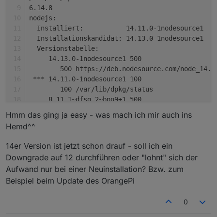
6.14.8
nodejs:
  Installiert:           14.11.0-1nodesource1
  Installationskandidat: 14.13.0-1nodesource1
  Versionstabelle:
     14.13.0-1nodesource1 500
        500 https://deb.nodesource.com/node_14.x
 *** 14.11.0-1nodesource1 100
        100 /var/lib/dpkg/status
     8.11.1~dfsg-2~bpo9+1 500
        500 http://archive.raspberrypi.org/debia
Hmm das ging ja easy - was mach ich mir auch ins
     4.8.2~dfsg-1 500
Hemd^^
        500 http://raspbian.raspberrypi.org/rasp
14er Version ist jetzt schon drauf - soll ich ein
Downgrade auf 12 durchführen oder "lohnt" sich der
Aufwand nur bei einer Neuinstallation? Bzw. zum
Beispiel beim Update des OrangePi
0