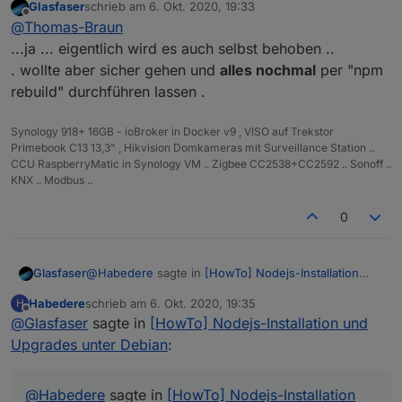
Glasfaser
schrieb am
6. Okt. 2020, 19:33
zuletzt editiert von
Offline
@
Thomas-Braun
...ja ... eigentlich wird es auch selbst behoben ..
. wollte aber sicher gehen und
alles nochmal
per "npm
rebuild" durchführen lassen .
Synology 918+ 16GB - ioBroker in Docker v9 , VISO auf Trekstor
Primebook C13 13,3" , Hikvision Domkameras mit Surveillance Station ..
CCU RaspberryMatic in Synology VM .. Zigbee CC2538+CC2592 .. Sonoff ..
KNX .. Modbus ..
0
@
Habedere
sagte in
[HowTo] Nodejs-Installation
Glasfaser
und Upgrades unter Debian
:
Habedere
schrieb am
6. Okt. 2020, 19:35
H
zuletzt editiert von
Offline
@
Glasfaser
sagte in
Caught by controller[0]: the module (for
[HowTo] Nodejs-Installation und
instance, using
npm rebuild
or
npm
Upgrades unter Debian
:
cd /opt/iobroker

install
).
@
Habedere
sagte in
[HowTo] Nodejs-Installation