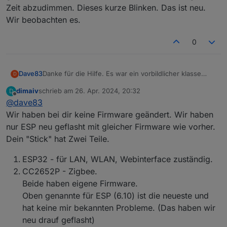
Zeit abzudimmen. Dieses kurze Blinken. Das ist neu.
Wir beobachten es.
0
Danke für die Hilfe. Es war ein vorbildlicher klasse
Dave83
D
Service. Wirklich toll in Deutschland so etwas zu
dimaiv
schrieb am
26. Apr. 2024, 20:32
D
erleben.
Nun wollte ich folgendes hier einmal reinschreiben.
zuletzt editiert von
Offline
@
dave83
Wir haben ja eine ältere FirmeWare bekommen, weil
Wir haben bei dir keine Firmware geändert. Wir haben
die neueren eventuell weitere Probleme bei einigen
nur ESP neu geflasht mit gleicher Firmware wie vorher.
macht.
ZigStarGW_v0.6.10.bin
Dein "Stick" hat Zwei Teile.
nun stellen wir fest, dass bei diesem Script:
ESP32 - für LAN, WLAN, Webinterface zuständig.
CC2652P - Zigbee.
Beide haben eigene Firmware.
Oben genannte für ESP (6.10) ist die neueste und
hat keine mir bekannten Probleme. (Das haben wir
neu drauf geflasht)