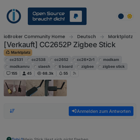
Weiter zum Inhalt
ioBroker Community Home
Deutsch
Marktplatz
[Verkauft] CC2652P Zigbee Stick
Marktplatz
cc2531
cc2538
cc2652
cc26x2r1
modkam
modkamru
slaesh
ti board
zigbee
zigbee stick
155
45
68.3k
55
Anmelden zum Antworten
Tobi 0
Mein Stick lässt sich nicht flashen.
T