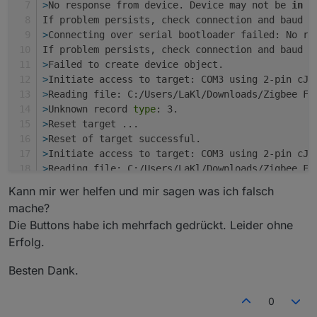
>
No response from device. Device may not be 
in
 b
If problem persists, check connection and baud r
>
Connecting over serial bootloader failed: No re
If problem persists, check connection and baud r
>
Failed to create device object.
>
Initiate access to target: COM3 using 2-pin cJT
>
Reading file: C:/Users/LaKl/Downloads/Zigbee Fi
>
Unknown record 
type
: 3.
>
Reset target ...
>
Reset of target successful.
>
Initiate access to target: COM3 using 2-pin cJT
>
Reading file: C:/Users/LaKl/Downloads/Zigbee Fi
>
Unknown record 
type
: 3.
Kann mir wer helfen und mir sagen was ich falsch
>
Reset target ...
mache?
>
Reset of target successful.
Die Buttons habe ich mehrfach gedrückt. Leider ohne
>
Initiate access to target: COM3 using 2-pin cJT
Erfolg.
>
ACK/NAK not received. Expected 0x00 0xCC or 0x0
>
Reading file: C:/Users/LaKl/Downloads/Zigbee Fi
Besten Dank.
>
Unknown record 
type
: 3.
>
Reset target ...
0
>
Reset of target successful.
>
Initiate access to target: COM3 using 2-pin cJT