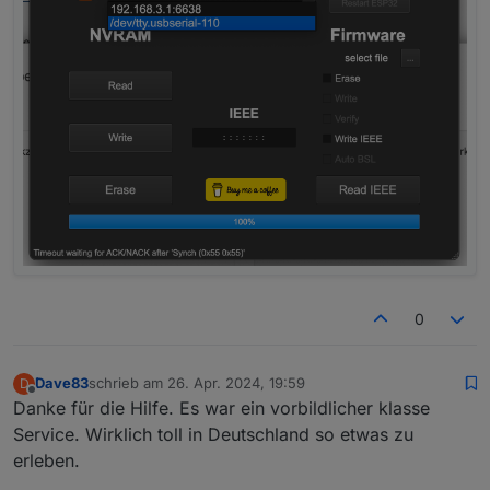
0
Dave83
schrieb am
26. Apr. 2024, 19:59
D
zuletzt editiert von
Offline
Danke für die Hilfe. Es war ein vorbildlicher klasse
Service. Wirklich toll in Deutschland so etwas zu
erleben.