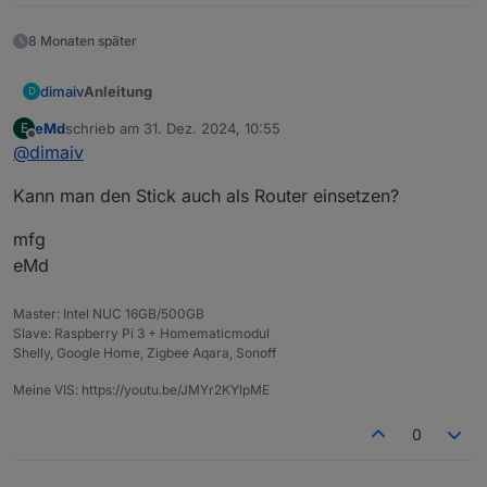
8 Monaten später
Anleitung
dimaiv
D
eMd
schrieb am
31. Dez. 2024, 10:55
E
Stick mit einem Ebyte Modul:
Aktuele Firmware
zuletzt editiert von
Offline
@
dimaiv
Stick mit einem RF-Star Modul:
Aktuelle Firmware
Kann man den Stick auch als Router einsetzen?
Anleitung V1 (SmartRF Flash Programmer 2. Funktioniert
mfg
nicht mehr für Firmwares ab 11.2022)
eMd
Spoiler
Master: Intel NUC 16GB/500GB
Anleitung V2 (ZigStar Multitool)
Slave: Raspberry Pi 3 + Homematicmodul
Shelly, Google Home, Zigbee Aqara, Sonoff
Zigbee Modul flashen oder NVRAM löschen
Multitool
Meine VIS: https://youtu.be/JMYr2KYlpME
Für Windows
ZigStarGW-MT-x64.exe.zip
laden.
Firmware flashen
0
Multitool runterladen, entpacken, starten.
Fertig.
Aktuele Firmware auswählen (1), drei Hacken