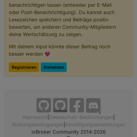
gedrückt halten - Taste 2 (BSL) drücken und
benachrichtigen lassen (entweder per E-Mail
gedrückt halten -> Taste 1 los lassen -> nach 1-2
oder Push-Benachrichtigung). Du kannst auch
sek Taste 2 los lassen.
Lesezeichen speichern und Beiträge positiv
Orangene Button clicken (1) und ungefähr 5
bewerten, um anderen Community-Mitgliedern
Sekunden warten. Richtige ComPort wählen (2).
deine Wertschätzung zu zeigen.
Mit deinem Input könnte dieser Beitrag noch
besser werden 💗
Registrieren
Anmelden
Community
Impressum
|
Datenschutz-Bestimmungen
|
Nutzungsbedingungen
|
Einwilligungseinstellungen
ioBroker Community 2014-2026