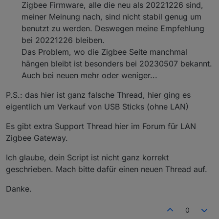
Zigbee Firmware, alle die neu als 20221226 sind,
meiner Meinung nach, sind nicht stabil genug um
nach genau 7 Minuten das Licht einmal komplett aus
geht und dann wieder an um es so über eine längere
benutzt zu werden. Deswegen meine Empfehlung
Zeit abzudimmen. Dieses kurze Blinken. Das ist neu.
bei 20221226 bleiben.
Wir beobachten es.
Das Problem, wo die Zigbee Seite manchmal
hängen bleibt ist besonders bei 20230507 bekannt.
Auch bei neuen mehr oder weniger...
P.S.: das hier ist ganz falsche Thread, hier ging es
eigentlich um Verkauf von USB Sticks (ohne LAN)
Es gibt extra Support Thread hier im Forum für LAN
Zigbee Gateway.
Ich glaube, dein Script ist nicht ganz korrekt
geschrieben. Mach bitte dafür einen neuen Thread auf.
Danke.
0