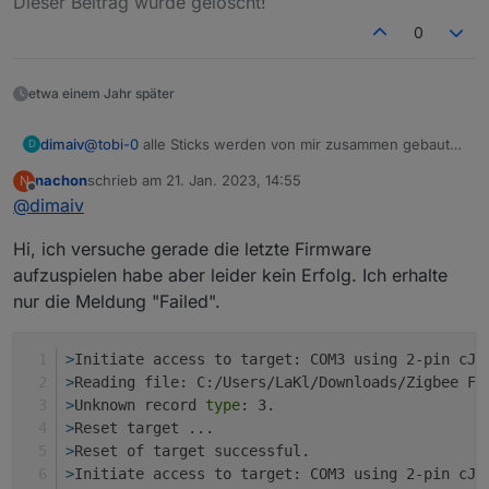
Dieser Beitrag wurde gelöscht!
0
etwa einem Jahr später
dimaiv
@
tobi-0
alle Sticks werden von mir zusammen gebaut
D
und geprüft und geflasht mit über die Taster, mehrmals.
nachon
schrieb am
21. Jan. 2023, 14:55
N
Nur ein Taster muss gedrückt werden...
zuletzt editiert von
Offline
@
dimaiv
Hi, ich versuche gerade die letzte Firmware
aufzuspielen habe aber leider kein Erfolg. Ich erhalte
nur die Meldung "Failed".
>
Initiate access to target: COM3 using 2-pin cJT
>
Reading file: C:/Users/LaKl/Downloads/Zigbee Fi
>
Unknown record 
type
: 3.
>
Reset target ...
>
Reset of target successful.
>
Initiate access to target: COM3 using 2-pin cJT