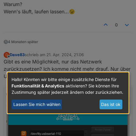
Muss man flashen das läuft so super mit der alten
Temperature : 40.89 °C

Warum?
Firmware.
FW version : 0.5.9

Wenn's läuft, laufen lassen...😉
Hardware : WT32-ETH01

ESP32 model : ESP32-D0WDQ5

0
CPU : 2 cores @ 240 MHz

Flash : 4 Mb, external

4 Monaten später
Dave83
schrieb am
21. Apr. 2024, 21:06
D
zuletzt editiert von
Offline
Gibt es eine Möglichkeit, nur das Netzwerk
zurückzusetzen? Ich komme nicht mehr drauf. Nur über
USB C direkt.
Hallo! Könnten wir bitte einige zusätzliche Dienste für
Funktionalität & Analytics
aktivieren? Sie können Ihre
Zustimmung später jederzeit ändern oder zurückziehen.
Lassen Sie mich wählen
Das ist ok