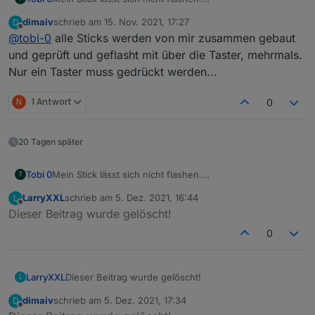
Nach längerem Suchen bin ich drauf gekommen dass
dimaiv
schrieb am
15. Nov. 2021, 17:27
D
beide Taster auf dem PCB nicht funktionieren (schalten
zuletzt editiert von
Offline
@
tobi-0
alle Sticks werden von mir zusammen gebaut
nicht durch). Ich hab dann die Kontakte gebrückt und
schon hats geklappt..
und geprüft und geflasht mit über die Taster, mehrmals.
Also falls jemand ähnliche Probleme hat, dann mal die
Nur ein Taster muss gedrückt werden...
Taster prüfen..
N
1 Antwort
0
20 Tagen später
Tobi 0
Mein Stick lässt sich nicht flashen.
T
Nach längerem Suchen bin ich drauf gekommen dass
LarryXXL
schrieb am
5. Dez. 2021, 16:44
L
beide Taster auf dem PCB nicht funktionieren (schalten
zuletzt editiert von
Offline
Dieser Beitrag wurde gelöscht!
nicht durch). Ich hab dann die Kontakte gebrückt und
schon hats geklappt..
0
Also falls jemand ähnliche Probleme hat, dann mal die
Taster prüfen..
LarryXXL
Dieser Beitrag wurde gelöscht!
L
dimaiv
schrieb am
5. Dez. 2021, 17:34
D
zuletzt editiert von
Offline