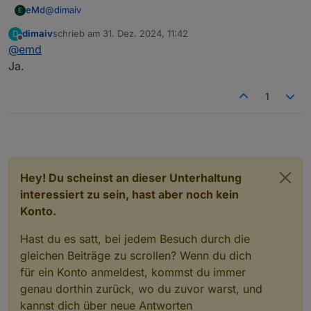
@
dimaiv
eMd
setzen (2)
E
P.S.: Falls der Stick im Windows nicht erkannt wird,
folgende Treiber installieren:
dimaiv
schrieb am
31. Dez. 2024, 11:42
D
Kann man den Stick auch als Router einsetzen?
zuletzt editiert von
https://www.makershop.de/ch340-341-usb-installieren/
Offline
@
emd
mfg
Ja.
eMd
1
Hey! Du scheinst an dieser Unterhaltung
interessiert zu sein, hast aber noch kein
Konto.
Hast du es satt, bei jedem Besuch durch die
Stick vorbereiten.
gleichen Beiträge zu scrollen? Wenn du dich
Es gibt zwei Möglichkeiten.
für ein Konto anmeldest, kommst du immer
A. Taste 2 (BSL) gedrückt halten -> Stick
genau dorthin zurück, wo du zuvor warst, und
einstecken -> Taste los lassen.
kannst dich über neue Antworten
B. Stick einstecken -> Taste 1 (RST) drücken und