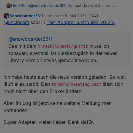
@
snowboarder2611
Du hast da zwei Sachen
UncleSam
verwechselt: das eine ist mein Adapter
Snowboarder2611
schrieb am
5. Mai 2021, 20:41
ioBroker.luxtronik2 (aktuell: 0.1.2), das andere ist die
Das mit dem
thresholdHeatingLimit
muss ich
zuletzt editiert von
Offline
@
unclesam
said in
Test Adapter luxtronik2 v0.2.x
:
Library luxtronik2 (aktuell: 2.4.0, ich verwende noch
schauen, eventuell ist diesbezüglich in der neuen
2.3.1), die ich verwende.
Library Version etwas gemacht worden.
@
snowboarder2611
Das mit dem
muss ich
thresholdHeatingLimit
schauen, eventuell ist diesbezüglich in der neuen
Library Version etwas gemacht worden.
Ich habe heute auch die neue Version geladen. So weit
läuft alles stabil. Den
lässt sich
thresholdHeatingLimit
noch nicht über den Broker ändern.
Aber im Log ist jetzt keine weitere Meldung mer
vorhanden.
Super Adapter, vielen lieben Dank dafür.