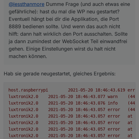
@
lessthanmore
Dumme Frage (und auch etwas eine
einwandfrei gehen. Einige Einstellungen wirst du
halt nicht machen können.
gefährliche): hast du mal die WP neu gestartet?
Eventuell hängt bei dir die Applikation, die Port
8889 bedienen sollte. Und wenn das auch nicht
hilft: dann halt wirklich den Port ausschalten. Sollte
ja dann zumindest der WebSocket Teil einwandfrei
gehen. Einige Einstellungen wirst du halt nicht
machen können.
Hab sie gerade neugestartet, gleiches Ergebnis:
host.raspberrypi
2021-05-20 18:46:43.619	
erro
luxtronik2.0
2021-05-20 18:46:43.077	
warn
(446
luxtronik2.0
2021-05-20 18:46:43.076	
info
(446
luxtronik2.0
2021-05-20 18:46:43.057	
error
(446
luxtronik2.0
2021-05-20 18:46:43.057	
error
at
T
luxtronik2.0
2021-05-20 18:46:43.057	
error
at
S
luxtronik2.0
2021-05-20 18:46:43.057	
error
at
r
luxtronik2.0
2021-05-20 18:46:43.057	
error
at
a