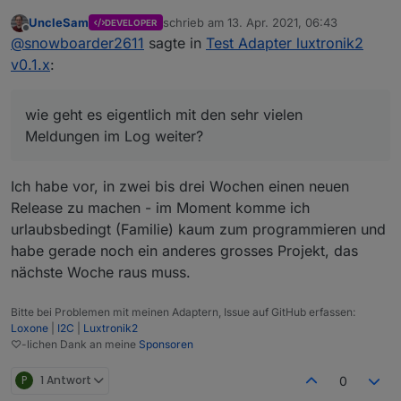
wie geht es eigentlich mit den sehr vielen
UncleSam
schrieb am
13. Apr. 2021, 06:43
DEVELOPER
Meldungen im Log weiter? Bei mir tauschen
Gruß
zuletzt editiert von
Offline
@
snowboarder2611
sagte in
Test Adapter luxtronik2
da auch diese unzählig vielen Warnungen
auf.
v0.1.x
:
wie geht es eigentlich mit den sehr vielen
Meldungen im Log weiter?
Ich habe vor, in zwei bis drei Wochen einen neuen
Release zu machen - im Moment komme ich
urlaubsbedingt (Familie) kaum zum programmieren und
habe gerade noch ein anderes grosses Projekt, das
nächste Woche raus muss.
Bitte bei Problemen mit meinen Adaptern, Issue auf GitHub erfassen:
Loxone
|
I2C
|
Luxtronik2
♡-lichen Dank an meine
Sponsoren
P
1 Antwort
0