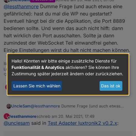
zuletzt editiert von
Offline
@
lessthanmore
sagte in
Test Adapter
@
lessthanmore
Dumme Frage (und auch etwas eine
luxtronik2 v0.2.x
:
gefährliche): hast du mal die WP neu gestartet?
Beim Port 8888 geht er direkt auf die Bretter:
Eventuell hängt bei dir die Applikation, die Port 8889
Hab jetzt mal den Lux-Port entfernt
bedienen sollte. Und wenn das auch nicht hilft: dann
und bislang sieht es sauber aus. Keine
halt wirklich den Port ausschalten. Sollte ja dann
neuen Logs und die Leistung ist
zumindest der WebSocket Teil einwandfrei gehen.
weiterhin da.
Einige Einstellungen wirst du halt nicht machen können.
Ja, das hätte ich dir jetzt auch
Hallo! Könnten wir bitte einige zusätzliche Dienste für
Bitte bei Problemen mit meinen Adaptern, Issue auf GitHub erfassen:
vorgeschlagen. Wenn du den Port
Funktionalität & Analytics
aktivieren? Sie können Ihre
Loxone
|
I2C
|
Luxtronik2
entfernst, wird er diese Daten nicht mehr
Zustimmung später jederzeit ändern oder zurückziehen.
♡-lichen Dank an meine
Sponsoren
abfragen. Es kann sein, dass bei dir der
Luxtronik Port anders ist als hier eingestellt
Lassen Sie mich wählen
Das ist ok
L
4 Antworten
0
(z.B. 8888). Dummerweise fällt mir gerade
keine einfache Art ein, das rauszufinden.
UncleSam
@
lessthanmore
Dumme Frage (und auch etwas
eine gefährliche): hast du mal die WP neu
lessthanmore
schrieb am
20. Mai 2021, 17:49
L
gestartet? Eventuell hängt bei dir die Applikation,
zuletzt editiert von
Offline
@
unclesam
said in
Test Adapter luxtronik2 v0.2.x
:
die Port 8889 bedienen sollte. Und wenn das auch
nicht hilft: dann halt wirklich den Port ausschalten.
Sollte ja dann zumindest der WebSocket Teil