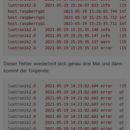
luxtronik2.0
2021-05-19 15:26:07.033	
info
(157
host.raspberrypi
2021-05-19 15:26:05.744	
info
host.raspberrypi
2021-05-19 15:25:35.712	
info
host.raspberrypi
2021-05-19 15:25:35.711	
info
luxtronik2.0
2021-05-19 15:25:35.148	
info
(156
luxtronik2.0
2021-05-19 15:25:35.147	
info
(156
luxtronik2.0
2021-05-19 15:25:35.137	
warn
(156
luxtronik2.0
2021-05-19 15:25:35.137	
error
(156
Dieser Fehler wiederholt sich genau drei Mal und dann
kommt der folgende:
luxtronik2
.0
2021
-05
-19
14
:
23
:
02.604
error
	(
156
luxtronik2
.0
2021
-05
-19
14
:
23
:
02.603
error
	at 
luxtronik2
.0
2021
-05
-19
14
:
23
:
02.603
error
	at 
luxtronik2
.0
2021
-05
-19
14
:
23
:
02.603
error
	at 
luxtronik2
.0
2021
-05
-19
14
:
23
:
02.603
error
	at 
luxtronik2
.0
2021
-05
-19
14
:
23
:
02.603
error
	at 
luxtronik2
.0
2021
-05
-19
14
:
23
:
02.603
error
	at 
luxtronik2
.0
2021
-05
-19
14
:
23
:
02.603
error
	at 