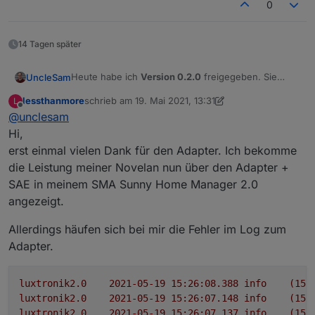
0
14 Tagen später
Heute habe ich
Version 0.2.0
freigegeben. Sie
UncleSam
sollte alle aktuell bekannten Probleme lösen und
lessthanmore
schrieb am
19. Mai 2021, 13:31
L
hoffentlich nicht allzu viele neue hinzufügen ;-) .
Hier das Changelog der aktuellen Version:
zuletzt editiert von lessthanmore
Offline
@
unclesam
Breaking Change:
Fehlerspeicher and
Hi,
Abschaltungen are now each a single state
erst einmal vielen Dank für den Adapter. Ich bekomme
with a JSON object as a value.
die Leistung meiner Novelan nun über den Adapter +
Fixed SelectHandler to create an object of type
SAE in meinem SMA Sunny Home Manager 2.0
number.
Added all missing states that are now available
angezeigt.
from the latest luxtronik2 module.
Added watchdog for for both ports. It will
Allerdings häufen sich bei mir die Fehler im Log zum
restart the adapter if not receiving data after 3
Adapter.
retries.
No longer deleting state values but setting
them to null if the value is unknown.
luxtronik2.0
2021-05-19 15:26:08.388	
info
(157
Fixed heating_operation_mode showing the
luxtronik2.0
2021-05-19 15:26:07.148	
info
(157
wrong options.
luxtronik2.0
2021-05-19 15:26:07.137	
info
(157