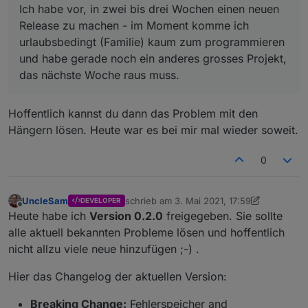
Ich habe vor, in zwei bis drei Wochen einen neuen
Release zu machen - im Moment komme ich
urlaubsbedingt (Familie) kaum zum programmieren
und habe gerade noch ein anderes grosses Projekt,
das nächste Woche raus muss.
Hoffentlich kannst du dann das Problem mit den
Hängern lösen. Heute war es bei mir mal wieder soweit.
0
UncleSam
schrieb am
3. Mai 2021, 17:59
DEVELOPER
zuletzt editiert von UncleSam
5. März 2021
Offline
Heute habe ich
Version 0.2.0
freigegeben. Sie sollte
alle aktuell bekannten Probleme lösen und hoffentlich
nicht allzu viele neue hinzufügen ;-) .
Hier das Changelog der aktuellen Version:
Breaking Change:
Fehlerspeicher and