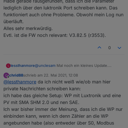
Habe gerade rausgefunden, dass ich die Parameter
Sollte ja dann zumindest der WebSocket Teil
lediglich über den luktronik Port schreiben kann. Das
einwandfrei gehen. Einige Einstellungen wirst du
funktioniert auch ohne Probleme. Obwohl mein Log nun
halt nicht machen können.
überläuft.
Alles sehr merkwürdig.
Evtl. ist die FW noch relevant: V3.82.5 (r3553).
0
lessthanmore
@
unclesam
Mal noch ein kleines Update.
L
Habe gerade rausgefunden, dass ich die
chrid88
schrieb am
22. Mai 2021, 12:08
Parameter lediglich über den luktronik Port
zuletzt editiert von
Offline
@
lessthanmore
da ich nicht weiß wie/ob man hier
schreiben kann. Das funktioniert auch ohne
Probleme. Obwohl mein Log nun überläuft.
private Nachrichten schreiben kann:
Alles sehr merkwürdig.
ich habe das gleiche Setup: WP mit Luxtronik und eine
Evtl. ist die FW noch relevant: V3.82.5 (r3553).
PV mit SMA SHM 2.0 und nen SAE.
Ich war bisher immer der Meinung, dass ich die WP nur
einbinden kann, wenn ich denn Zähler an die WP
angebunden habe (also entweder über S0, Modbus