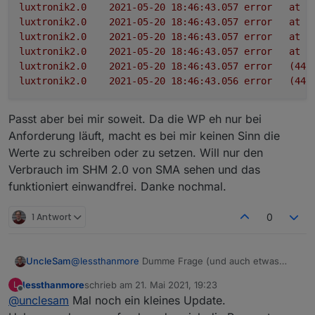
luxtronik2.0
2021-05-20 18:46:43.057	
error
at
S
luxtronik2.0
2021-05-20 18:46:43.057	
error
at
L
luxtronik2.0
2021-05-20 18:46:43.057	
error
at
B
luxtronik2.0
2021-05-20 18:46:43.057	
error
at
b
luxtronik2.0
2021-05-20 18:46:43.057	
error
(446
luxtronik2.0
2021-05-20 18:46:43.056	
error
(446
Passt aber bei mir soweit. Da die WP eh nur bei
Anforderung läuft, macht es bei mir keinen Sinn die
Werte zu schreiben oder zu setzen. Will nur den
Verbrauch im SHM 2.0 von SMA sehen und das
funktioniert einwandfrei. Danke nochmal.
1 Antwort
0
UncleSam
@
lessthanmore
Dumme Frage (und auch etwas
eine gefährliche): hast du mal die WP neu
lessthanmore
schrieb am
21. Mai 2021, 19:23
L
gestartet? Eventuell hängt bei dir die Applikation,
zuletzt editiert von
Offline
@
unclesam
Mal noch ein kleines Update.
die Port 8889 bedienen sollte. Und wenn das auch
nicht hilft: dann halt wirklich den Port ausschalten.