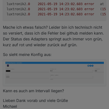
luxtronik2
.0
2021
-05
-19
14
:
23
:
02.603
error
	at 
luxtronik2
.0
2021
-05
-19
14
:
23
:
02.603
error
	(
156
luxtronik2
.0
2021
-05
-19
14
:
23
:
02.603
error
	(
156
Mache ich etwas falsch? Leider bin ich technisch nicht
so versiert, dass ich die Fehler bei github melden kann.
Der Status des Adapters springt auch immer von grün,
kurz auf rot und wieder zurück auf grün.
So sieht meine Konfig aus:
Kann es auch am Intervall liegen?
Lieben Dank vorab und viele Grüße
Michael