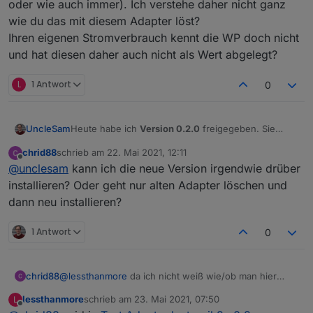
oder wie auch immer). Ich verstehe daher nicht ganz
wie du das mit diesem Adapter löst?
Ihren eigenen Stromverbrauch kennt die WP doch nicht
und hat diesen daher auch nicht als Wert abgelegt?
L
1 Antwort
0
Heute habe ich
Version 0.2.0
freigegeben. Sie
UncleSam
sollte alle aktuell bekannten Probleme lösen und
chrid88
schrieb am
22. Mai 2021, 12:11
hoffentlich nicht allzu viele neue hinzufügen ;-) .
Hier das Changelog der aktuellen Version:
zuletzt editiert von
Offline
@
unclesam
kann ich die neue Version irgendwie drüber
Breaking Change:
Fehlerspeicher and
installieren? Oder geht nur alten Adapter löschen und
Abschaltungen are now each a single state
dann neu installieren?
with a JSON object as a value.
Fixed SelectHandler to create an object of type
1 Antwort
0
number.
Added all missing states that are now available
from the latest luxtronik2 module.
Added watchdog for for both ports. It will
chrid88
@
lessthanmore
da ich nicht weiß wie/ob man hier
restart the adapter if not receiving data after 3
private Nachrichten schreiben kann:
lessthanmore
schrieb am
23. Mai 2021, 07:50
L
retries.
ich habe das gleiche Setup: WP mit Luxtronik und eine
zuletzt editiert von
Offline