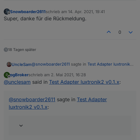
Snowboarder2611
schrieb am
14. Apr. 2021, 19:41
zuletzt editiert von
Offline
Super, danke für die Rückmeldung.
0
18 Tagen später
@
snowboarder2611
sagte in
Test Adapter luxtronik2
UncleSam
v0.1.x
:
pgBroker
schrieb am
2. Mai 2021, 16:28
P
zuletzt editiert von
Offline
@
unclesam
said in
wie geht es eigentlich mit den sehr vielen
Test Adapter luxtronik2 v0.1.x
:
Meldungen im Log weiter?
Ich habe vor, in zwei bis drei Wochen einen neuen
Release zu machen - im Moment komme ich
@
snowboarder2611
sagte in
Test Adapter
urlaubsbedingt (Familie) kaum zum programmieren
luxtronik2 v0.1.x
:
und habe gerade noch ein anderes grosses Projekt,
das nächste Woche raus muss.