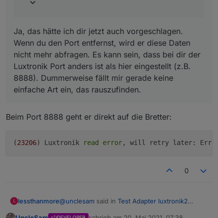
Ja, das hätte ich dir jetzt auch vorgeschlagen.
Wenn du den Port entfernst, wird er diese Daten
nicht mehr abfragen. Es kann sein, dass bei dir der
Luxtronik Port anders ist als hier eingestellt (z.B.
8888). Dummerweise fällt mir gerade keine
einfache Art ein, das rauszufinden.
Beim Port 8888 geht er direkt auf die Bretter:
(
23206
) Luxtronik 
read
error
, will retry later: Erro
0
@
unclesam
said in
Test Adapter luxtronik2
lessthanmore
L
v0.2.x
:
UncleSam
schrieb am
20. Mai 2021, 07:38
DEVELOPER