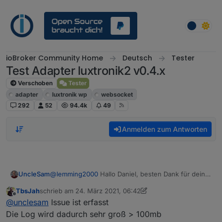
Weiter zum Inhalt
ioBroker Community Home
Deutsch
Tester
Test Adapter luxtronik2 v0.4.x
Verschoben
Tester
adapter
luxtronik wp
websocket
292
52
94.4k
49
Anmelden zum Antworten
UncleSam
@
lemming2000
Hallo Daniel, besten Dank für dein
Feedback. Darf ich dich bitten, dafür drei
Issues auf
TbsJah
schrieb am
24. März 2021, 06:42
GitHub
zu erfassen? Kannst du auch auf Deutsch
zuletzt editiert von TbsJah
Offline
@
unclesam
Issue ist erfasst
machen, wenn's dir einfacher geht. So kann ich
Bugs besser tracken als wenn ich hier im Forum die
Die Log wird dadurch sehr groß > 100mb
Fehler zusammensuchen muss.