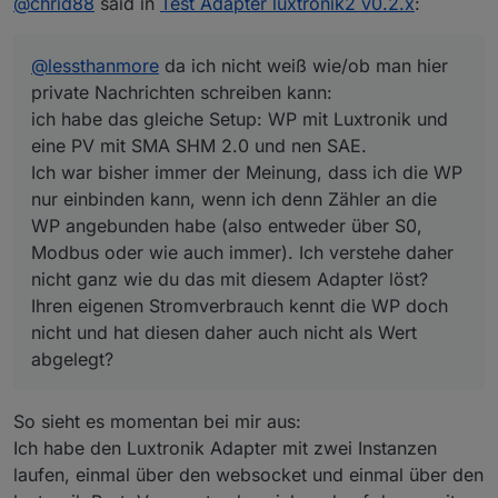
@
chrid88
said in
Test Adapter luxtronik2 v0.2.x
:
No longer deleting state values but setting
PV mit SMA SHM 2.0 und nen SAE.
them to null if the value is unknown.
Ich war bisher immer der Meinung, dass ich die WP
Fixed heating_operation_mode showing the
nur einbinden kann, wenn ich denn Zähler an die WP
@
lessthanmore
da ich nicht weiß wie/ob man hier
wrong options.
angebunden habe (also entweder über S0, Modbus
oder wie auch immer). Ich verstehe daher nicht ganz
private Nachrichten schreiben kann:
wie du das mit diesem Adapter löst?
ich habe das gleiche Setup: WP mit Luxtronik und
Ihren eigenen Stromverbrauch kennt die WP doch
eine PV mit SMA SHM 2.0 und nen SAE.
nicht und hat diesen daher auch nicht als Wert
Ich war bisher immer der Meinung, dass ich die WP
abgelegt?
nur einbinden kann, wenn ich denn Zähler an die
WP angebunden habe (also entweder über S0,
Modbus oder wie auch immer). Ich verstehe daher
nicht ganz wie du das mit diesem Adapter löst?
Ihren eigenen Stromverbrauch kennt die WP doch
nicht und hat diesen daher auch nicht als Wert
abgelegt?
So sieht es momentan bei mir aus:
Ich habe den Luxtronik Adapter mit zwei Instanzen
laufen, einmal über den websocket und einmal über den