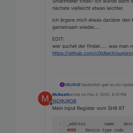
Smartmeter finde? ich würde dann d
nächste vielleicht etwas leichter.
Ich ärgere mich etwas darüber den P
gemeinsam wieder....
EDIT:
wer suchet der findet..... was man ni
https://github.com/c0ldtech/sungro
Tatsächlich gab es ein Updat
DRUROB
D
Nachdem ich mich nun ewig n
McBeath
wrote on
Feb 3, 2025, 6:31 PM
M
jetzt ganz schön Nachholbed
Bei meiner Einrichtung dama
last edited by
@
DRUROB
Jetzt wo ich schon mal bei b
Offline
Ich such wie doof aber in de
Ich ärgere mich etwas darüb
Mein Input Register vom SH8 RT
Kann mir jemand bitte die D
gemeinsam wieder....
Smartmeter finde? ich würd
EDIT:
vielleicht etwas leichter.
wer suchet der findet..... wa
4999
https://github.com/c0ldtech