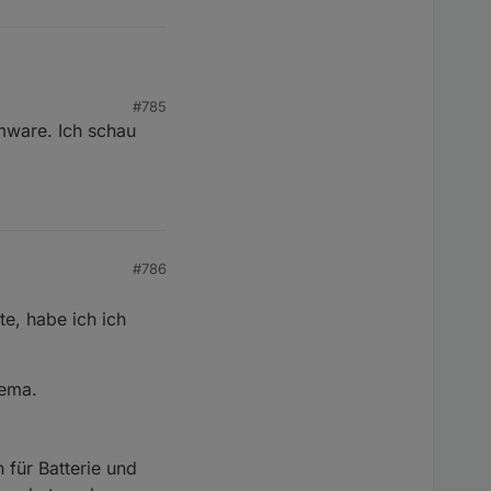
#785
mware. Ich schau
#786
e, habe ich ich
hema.
 für Batterie und