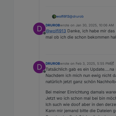
@
drurob
wolfi913
DRUROB
wrote on
Jan 30, 2025, 10:06 AM
D
last edited by
@
wolfi913
Danke, ich habe mir das 
Im Sungrow gab es keine 
Offline
mal ob ich die schon bekommen hab
Könnte sein das Sungrow da 
Bei mir passen die Modbus-R
Aber bei evcc findet sich da
https://github.com/evcc-io/
DRUROB
wrote on
Feb 3, 2025, 5:55 PM
Möglicherweise hilft das ja w
D
last edited by DRUROB
Feb 3, 2025
Tatsächlich gab es ein Update....na 
Offline
Nachdem ich mich nun ewig nicht da
natürlich jetzt ganz schön Nachholb
Bei meiner Einrichtung damals ware
Jetzt wo ich schon mal bei bin möcht
Ich such wie doof aber in den derze
Kann mir jemand bitte die Dateien g