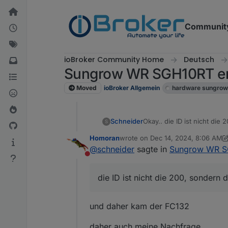
Skip to content
Communit
ioBroker Community Home
Deutsch
Sungrow WR SGH10RT er
Moved
ioBroker Allgemein
hardware sungrow
Schneider
Okay.. die ID ist nicht die 
S
Ist im WiNet-S2 auch toll 
Homoran
wrote on
Dec 14, 2024, 8:06 AM
last edited by Homoran
Dec 14, 2
@
schneider
sagte in
Sungrow WR SG
Do not disturb
die ID ist nicht die 200, sondern d
und daher kam der FC132
daher auch meine Nachfrage