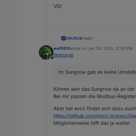
VG!
Hallo!
DRUROB
D
wolfi913
wrote on
Jan 29, 2025, 12:50 PM
Ich habe die Problematik, da
last edited by
@
drurob
Ich kann euch nicht mal gena
Online
Im register 13021 stehen imm
VG!
für die Ampere sind ebenfall
Im Sungrow gab es keine Umstell
hinterlegt. Daher denke ich
13020 berechnet. Ich habe di
Eingangsregistertabellen die
Könnte sein das Sungrow da an der 
Oder hat sich das irgendwie
Bei mir passen die Modbus-Register
Im Sungrow gab es keine Um
Aber bei evcc findet sich dazu auch
https://github.com/evcc-io/evcc/is
Möglicherweise hilft das ja weiter.