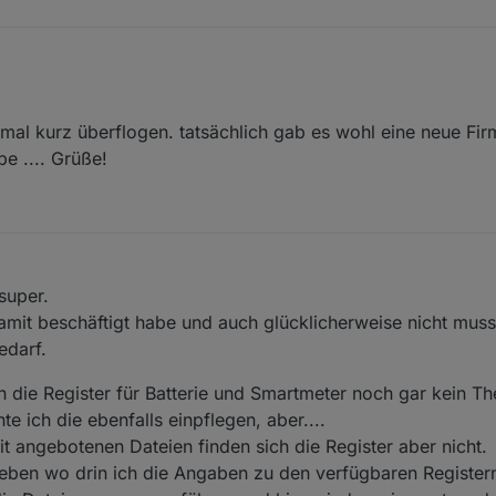
mal kurz überflogen. tatsächlich gab es wohl eine neue Fir
Umstellung die ich nicht mitbekommen habe?
e .... Grüße!
an der Firmware gedreht hat.
egister (noch).
zu auch schon was in der Richtung:
evcc/issues/18270
eiter.
, 7:11 PM
super.
mit beschäftigt habe und auch glücklicherweise nicht musst
edarf.
n die Register für Batterie und Smartmeter noch gar kein T
e ich die ebenfalls einpflegen, aber....
it angebotenen Dateien finden sich die Register aber nicht.
eben wo drin ich die Angaben zu den verfügbaren Registern