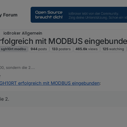
y Forum
ioBroker Allgemein
folgreich mit MODBUS eingebund
 sgh10rt modbu
944
posts
133
posters
465.6k
views
125
watching
200, sondern die 2.
beschrieben mit Modus-ID (statt Modbus-ID):
024, 9:08 AM
H10RT erfolgreich mit MODBUS eingebunden
:
ie 2.