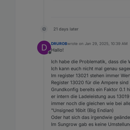
21 days later
DRUROB
wrote on
Jan 29, 2025, 10:39 AM
D
last edited by
Hallo!
Offline
Ich habe die Problematik, dass die 
Ich kann euch nicht mal genau sagen 
Im register 13021 stehen immer Wert
Register 13020 für die Ampere sind e
Grundkonfig bereits ein Faktor 0.1
er intern die Ladeleistung aus 13019
immer noch die gleichen wie bei all
"Unsigned 16bit (Big Endian)
Oder hat sich das irgendwie geände
Im Sungrow gab es keine Umstellun