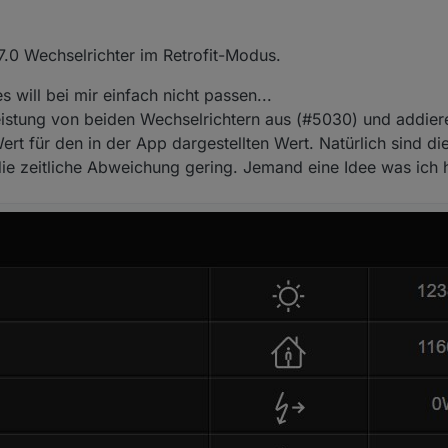
.0 Wechselrichter im Retrofit-Modus.
will bei mir einfach nicht passen...
istung von beiden Wechselrichtern aus (#5030) und addier
 Wert für den in der App dargestellten Wert. Natürlich sind d
t die zeitliche Abweichung gering. Jemand eine Idee was ich 