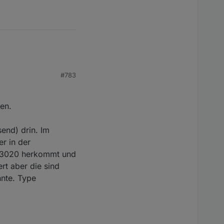
#783
sen.
send) drin. Im
er in der
n 13020 herkommt und
rt aber die sind
nnte. Type