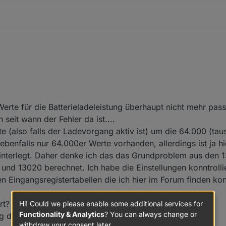
Werte für die Batterieladeleistung überhaupt nicht mehr pas
seit wann der Fehler da ist....
e (also falls der Ladevorgang aktiv ist) um die 64.000 (tau
benfalls nur 64.000er Werte vorhanden, allerdings ist ja hi
 hinterlegt. Daher denke ich das das Grundproblem aus de
 und 13020 berechnet. Ich habe die Einstellungen konntrollie
en Eingangsregistertabellen die ich hier im Forum finden ko
rt?
Hi! Could we please enable some additional services for
Functionality & Analytics
? You can always change or
g die ich nicht mitbekommen habe?
withdraw your consent later.