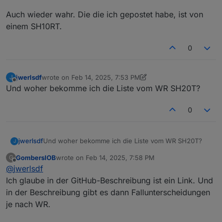
bei einer bestimmten Adapter-Einstellung
Auch wieder wahr. Die die ich gepostet habe, ist von
eingeben. Was genau das war, fällt mir gerade
nicht ein, ich komme auch nicht an die
einem SH10RT.
Einstellungen.
Den Slave kann man auch einfach in die Liste an
0
die zweite Stelle hineineditieren und dann
importieren.
Meine Liste zu nehmen ist vielleicht nicht
jwerlsdf
wrote on
Feb 14, 2025, 7:53 PM
J
sinnvoll. Sie ist von eine SH08RT, womöglich hat
last edited by jwerlsdf
Feb 14, 2025, 8:53 PM
Offline
Und woher bekomme ich die Liste vom WR SH20T?
sich da mittlerweile waa geändert. Manches
unterscheidet sich sowieso von WR zu WR.
Wirklich sicher ist man nur mit der Beschreibung.
0
jwerlsdf
Und woher bekomme ich die Liste vom WR SH20T?
J
GombersIOB
wrote on
Feb 14, 2025, 7:58 PM
G
last edited by
Offline
@
jwerlsdf
Ich glaube in der GitHub-Beschreibung ist ein Link. Und
in der Beschreibung gibt es dann Fallunterscheidungen
je nach WR.