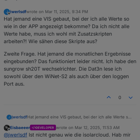
jwerlsdf
wrote on
Mar 11, 2025, 9:34 PM
J
last edited by
Offline
Hat jemand eine VIS gebaut, bei der ich alle Werte so
wie in der APP angezeigt bekomme? Da ich nicht alle
Werte habe, muss ich wohl mit Zusatzskripten
arbeiten?! Wie sähen diese Skripte aus?
Zweite Frage. Hat jemand die monatlichen Ergebnisse
eingebunden? Das funktioniert leider nicht. Ich habe den
sungrow sh20T wechselrichter. Die Dat3n lese ich
sowohl über den WiNet-S2 als auch über den loggen
Port aus.
0
Hat jemand eine VIS gebaut, bei der ich alle Werte so
jwerlsdf
J
wie in der APP angezeigt bekomme? Da ich nicht alle
Eisbaeeer
wrote on
Mar 12, 2025, 11:53 AM
DEVELOPER
Werte habe, muss ich wohl mit Zusatzskripten
Zweite Frage. Hat jemand die monatlichen Ergebnisse
last edited by
Offline
@
jwerlsdf
Ist nicht genau wie die isolarcloud. Hab mir
arbeiten?! Wie sähen diese Skripte aus?
eingebunden? Das funktioniert leider nicht. Ich habe