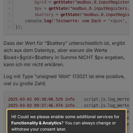
$grid
 = 
getState
(
"modbus.0.inputRegisters
Protokolls. In dem werden einfach Register
$pv
 = 
getState
(
"modbus.0.inputRegisters.5
abgefragt und die Inhalte geschickt - aber nicht
$battery
 = 
getState
(
"modbus.0.inputRegist
interpretiert. Man kann damit kein Vorzeichenbit
    console.
log
(
'Testwerte: vom Dach = '
+
$pv
+
', i
im Wechselrichter einschalten!
});
Dass der Wert für "$battery" unterschiedlich ist, ergibt
sich aus dem Datentyp, aber warum die Werte
$load+$grid+$battery in Summe NICHT $pv ergeben,
kann ich mir nicht erklären.
Log mit Type "unsigned 16bit" (13021 ist eine positive,
viel zu große Zahl)
2025-03-02 09:38:08.529	
info
script.js.log_Werte:
2025-03-02 09:37:46.474	
info
script.js.log_Werte:
2025-03-02 09:37:24.444	
info
script.js.log_Werte:
Hi! Could we please enable some additional services for
2025-03-02 09:37:02.337	
info
script.js.log_Werte:
Functionality & Analytics
? You can always change or
2025-03-02 09:36:40.291	
info
script.js.log_Werte:
withdraw your consent later.