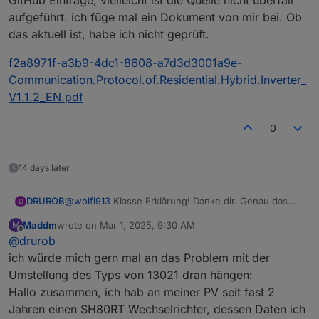
GitHub Einträge, vielleicht ist die Quelle nicht überfall
aufgeführt. ich füge mal ein Dokument von mir bei. Ob
das aktuell ist, habe ich nicht geprüft.
f2a8971f-a3b9-4dc1-8608-a7d3d3001a9e-
Communication.Protocol.of.Residential.Hybrid.Inverter_
V1.1.2_EN.pdf
0
14 days later
DRUROB
@
wolfi913
Klasse Erklärung! Danke dir. Genau das
D
hatte ich heute bei meiner Recherche auch vermutet
Maddm
wrote on
Mar 1, 2025, 9:30 AM
M
und mit den int / uint Werten rumgespielt. Zack war
last edited by
Offline
@
drurob
es wieder korrekt. Das ist echt ne doofe Umstellung,
ich werde mal eine Änderung bei github beim
ich würde mich gern mal an das Problem mit der
Ersteller der Liste anmerken, dann tappt der nächste
Umstellung des Typs von 13021 dran hängen:
nicht auch in diese "Falle".
Hallo zusammen, ich hab an meiner PV seit fast 2
Klasse Forumsleute hier! Riesen Dank an alle!
Jahren einen SH80RT Wechselrichter, dessen Daten ich