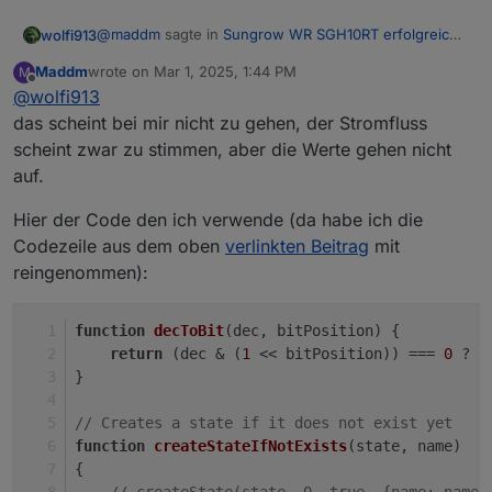
@
maddm
sagte in
Sungrow WR SGH10RT erfolgreich
wolfi913
mit MODBUS eingebunden
:
Maddm
wrote on
Mar 1, 2025, 1:44 PM
M
last edited by
Offline
@
wolfi913
Welche Änderung muss ich jetzt im Blockly bzw.
im Scriptblock, der auf der oben verlinken Seite
das scheint bei mir nicht zu gehen, der Stromfluss
schau mal hier…
drauf ist machen, damit die Berechnung der
scheint zwar zu stimmen, aber die Werte gehen nicht
einzelnen Werte (Stromfluss in/von der Batterie,
auf.
ins/vom Netz) wieder passen?
Hier der Code den ich verwende (da habe ich die
Codezeile aus dem oben
verlinkten Beitrag
mit
reingenommen):
function
decToBit
(
dec, bitPosition
) 
{
return
 (dec & (
1
 << bitPosition)) === 
0
 ? 
f
}
// Creates a state if it does not exist yet
function
createStateIfNotExists
(
state, name
)
{
// createState(state, 0, true, {name: name,