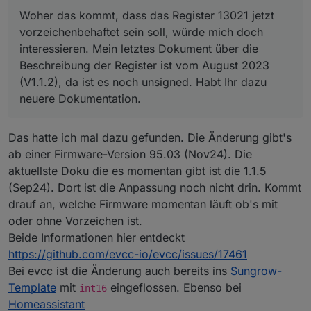
Woher das kommt, dass das Register 13021 jetzt
    } else {

Dokumentation beschrieben:
signed verstanden werden soll, wird das erste
vorzeichenbehaftet sein soll, würde mich doch
Woher das kommt, dass das Register 13021 jetzt
setState
(
"0_userdata.0.PV.GridToBat"
, 
$gridToBa
        $batToLoad = $remaining;

Bit als Vorzeichen (0=="+"; 1=="-") interpretiert.
interessieren. Mein letztes Dokument über die
Ich habe mir gerade mal aller Werte der
        $loadRemaining -= $remaining;

vorzeichenbehaftet sein soll, würde mich doch
Wird es als unsigned definiert werden alle 16 Bit
Beschreibung der Register ist vom August 2023
BatteryPower (13021) aus dem letzten Jahr
        $remaining = 0;        

interessieren. Mein letztes Dokument über die
als positiver Zahlwert gerechnet.
(V1.1.2), da ist es noch unsigned. Habt Ihr dazu
angesehen. Da war bei mir absolut nichts
Ich habe auch eine SH8.0RT und dort bei mir sind
    }

Beschreibung der Register ist vom August 2023
In die Objekte wird dann der entsprechend
neuere Dokumentation.
merkwürdig.
die Register auch genauso als UNSIGNED 16bit
umgerechnete Dezimalwert eingetragen.
(V1.1.2), da ist es noch unsigned. Habt Ihr dazu
Integer im IOBroker eingetragen.
    if ($powerFeedIntoGrid) {

        $batToGrid = Math.min($grid, $remainin
neuere Dokumentation.
Diese Eintragung
hat gar nichts damit
zu tun wie
    }

der Wechselrichter seine Daten speichert oder
}

sie an den aufrufenden Master sendet. Das
Das hatte ich mal dazu gefunden. Die Änderung gibt's
Datenformat ist nicht Bestandteil des MODBUS-
setState("0_userdata.0.PV.BatToLoad", $batToLo
ab einer Firmware-Version 95.03 (Nov24). Die
Protokolls. In dem werden einfach Register
setState("0_userdata.0.PV.BatToGrid", $batToGr
aktuellste Doku die es momentan gibt ist die 1.1.5
abgefragt und die Inhalte geschickt - aber nicht
(Sep24). Dort ist die Anpassung noch nicht drin. Kommt
interpretiert. Man kann damit kein Vorzeichenbit
// Calculate grid

im Wechselrichter einschalten!
$gridToBat = 0;

drauf an, welche Firmware momentan läuft ob's mit
$gridToLoad = 0;

oder ohne Vorzeichen ist.
if ($grid < 0) {

Beide Informationen hier entdeckt
    $remaining = Math.abs($grid);

https://github.com/evcc-io/evcc/issues/17461
    if ($remaining > $loadRemaining) {

        $gridToLoad = $loadRemaining;

Bei evcc ist die Änderung auch bereits ins
Sungrow-
        $remaining -= $loadRemaining;

Template
mit
eingeflossen. Ebenso bei
int16
        $loadRemaining = 0;

Homeassistant
    } else {
