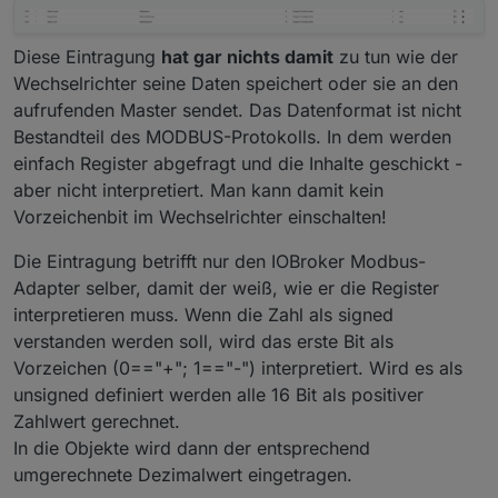
setState("0_userdata.0.PV.SignedBat", $battery
$batToLoad
 = 
0
;
$batToGrid
 = 
0
;
// Calculate PV

Diese Eintragung
hat gar nichts damit
zu tun wie der
if
 (
$batteryDischarging
) {
$pvToBat = 0;

Wechselrichter seine Daten speichert oder sie an den
$remaining
 = 
$battery
;
$pvToLoad = 0;

aufrufenden Master sendet. Das Datenformat ist nicht
if
 (
$remaining
 > 
$loadRemaining
) {
$pvToGrid = 0;

$batToLoad
 = 
$loadRemaining
;
Bestandteil des MODBUS-Protokolls. In dem werden
$loadRemaining = $load;

$remaining
 -= 
$loadRemaining
;
if ($powerGeneratedFromPV) {

einfach Register abgefragt und die Inhalte geschickt -
    $remaining = $pv;

$loadRemaining
 = 
0
;
aber nicht interpretiert. Man kann damit kein
    if ($remaining > $loadRemaining) {

    } 
else
 {
Vorzeichenbit im Wechselrichter einschalten!
        $pvToLoad = $loadRemaining;

$batToLoad
 = 
$remaining
;
        $remaining -= $load;

$loadRemaining
 -= 
$remaining
;
Die Eintragung betrifft nur den IOBroker Modbus-
        $loadRemaining = 0;

$remaining
 = 
0
;        
    } else {

Adapter selber, damit der weiß, wie er die Register
    }
        $pvToLoad = $remaining;

interpretieren muss. Wenn die Zahl als signed
        $loadRemaining = $load - $remaining;

verstanden werden soll, wird das erste Bit als
if
 (
$powerFeedIntoGrid
) {
        $remaining = 0;

$batToGrid
 = Math.
min
(
$grid
, 
$remaining
Vorzeichen (0=="+"; 1=="-") interpretiert. Wird es als
    }
    }

unsigned definiert werden alle 16 Bit als positiver
}
Zahlwert gerechnet.
    if ($batteryCharging) {

In die Objekte wird dann der entsprechend
        if ($remaining > $battery) {          
setState
(
"0_userdata.0.PV.BatToLoad"
, 
$batToLoa
umgerechnete Dezimalwert eingetragen.
            $pvToBat = $battery;

setState
(
"0_userdata.0.PV.BatToGrid"
, 
$batToGri
            $remaining -= $battery;
