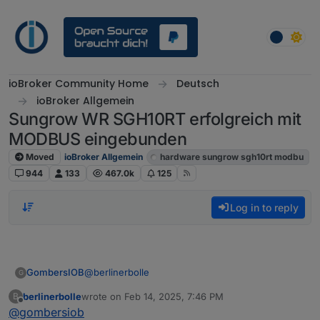
Skip to content
ioBroker Community Home
Deutsch
ioBroker Allgemein
Sungrow WR SGH10RT erfolgreich mit
MODBUS eingebunden
Moved
ioBroker Allgemein
hardware sungrow sgh10rt modbu
944
133
467.0k
125
Log in to reply
@
berlinerbolle
GombersIOB
G
berlinerbolle
wrote on
Feb 14, 2025, 7:46 PM
B
Meine Liste habe ich schon mehrfach in diesem
last edited by
Offline
@
gombersiob
Thread gepostet. Den Slave muss man auch nur