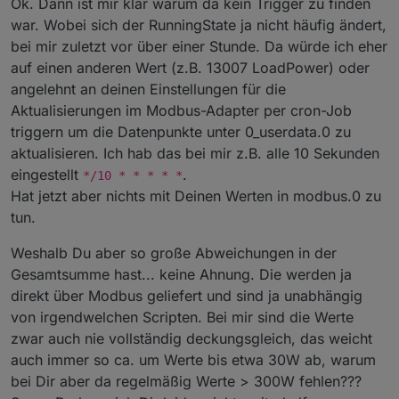
Ok. Dann ist mir klar warum da kein Trigger zu finden
Log mit Type "signed 16bit" (13021 ist eine Zahl, positiv
2025-03-02 09:37:24.444	info	script.js.log_W
war. Wobei sich der RunningState ja nicht häufig ändert,
oder negativ)
2025-03-02 09:37:02.337	info	script.js.log_W
bei mir zuletzt vor über einer Stunde. Da würde ich eher
2025-03-02 09:38:41.605	info	script.js.Log_W
2025-03-02 09:38:19.554	info	script.js.Log_W
auf einen anderen Wert (z.B. 13007 LoadPower) oder
Ich hab das Gefühl, ich komm hier zu keiner Lösung
2025-03-02 09:37:57.488	info	script.js.Log_W
angelehnt an deinen Einstellungen für die
- aber vielleicht hat jemand ein funktionierendes
2025-03-02 09:37:35.405	info	script.js.Log_W
Aktualisierungen im Modbus-Adapter per cron-Job
PV in die Batterie
Script zur Hand, dass mir die Werte für:
2025-03-02 09:37:13.347	info	script.js.Log_W
@
wolfi913
PV ins Haus
: das Script steckt im Blockly drin, dass auf
2025-03-02 09:36:51.301	info	script.js.Log_W
triggern um die Datenpunkte unter 0_userdata.0 zu
der Seite beschrieben ist. Damit wird auf die Änderung
PV ins Netz
aktualisieren. Ich hab das bei mir z.B. alle 10 Sekunden
des Running State (13000) reagiert.
Batterie ins Haus
eingestellt
.
*/10 * * * * *
Netz ins Haus
Hat jetzt aber nichts mit Deinen Werten in modbus.0 zu
korrekt ausrechnet
tun.
Weshalb Du aber so große Abweichungen in der
Gesamtsumme hast... keine Ahnung. Die werden ja
direkt über Modbus geliefert und sind ja unabhängig
von irgendwelchen Scripten. Bei mir sind die Werte
zwar auch nie vollständig deckungsgleich, das weicht
auch immer so ca. um Werte bis etwa 30W ab, warum
bei Dir aber da regelmäßig Werte > 300W fehlen???