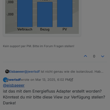
Kein support per PM. Bitte im Forum Fragen stellen!
0
Eisbaeeer
@
jwerlsdf
Ist nicht genau wie die isolarcloud. Hab
mir nur die für mich wichtigen Sachen visualisiert.
jwerlsdf
wrote on
Mar 13, 2025, 6:02 PM
J
last edited by jwerlsdf
Mar 13, 2025, 7:03 PM
Offline
@
eisbaeeer
ist das mit dem Energiefluss Adapter erstellt worden?
Könntest du mir bitte diese View zur Verfügung stellen?
Danke!