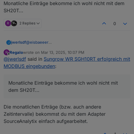
Monatliche Einträge bekomme ich wohl nicht mit dem
SH20T...
R
2 Replies
0
@
eisbaeeer
jwerlsdf
J
ist das mit dem Energiefluss Adapter erstellt worden?
Regalo
wrote on
Mar 13, 2025, 10:07 PM
R
Könntest du mir bitte diese View zur Verfügung
Monatliche Einträge bekomme ich wohl nicht mit dem
last edited by
Offline
@
jwerlsdf
said in
Sungrow WR SGH10RT erfolgreich mit
stellen? Danke!
SH20T...
MODBUS eingebunden
:
Monatliche Einträge bekomme ich wohl nicht mit
dem SH20T...
Die monatlichen Erträge (bzw. auch andere
Zeitintervalle) bekommst du mit dem Adapter
SourceAnalytix einfach aufgearbeitet.