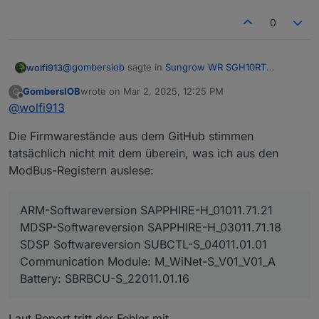
0
@
gombersiob
sagte in
Sungrow WR SGH10RT
wolfi913
erfolgreich mit MODBUS eingebunden
:
GombersIOB
wrote on
Mar 2, 2025, 12:25 PM
G
last edited by
Offline
@
wolfi913
Wieso stellt Sungrow sie nicht einfach auf Ihrer
Dokumentendownloadseit allseits zur
Da haben wir absolut eine Meinung
Verfügung?
Die Firmwarestände aus dem GitHub stimmen
Wäre gut wenn's da bessere (und vor allem offizielle)
tatsächlich nicht mit dem überein, was ich aus den
Infos geben würde.
ModBus-Registern auslese:
Was mich wundert ist, dass ich, wie gesagt im
So bleibt leider vieles bei Try&Error
ganzen letzten Jahr keine merkwürdigen Zahlen
Vermutlich läuft Deine Anlage noch mit einem
gesehen.
ARM-Softwareversion SAPPHIRE-H_01011.71.21
Firmwarestand < November 2024
Da geben die bisherigen Register ja passende Werte
MDSP-Softwareversion SAPPHIRE-H_03011.71.18
raus.
SDSP Softwareversion SUBCTL-S_04011.01.01
Communication Module: M_WiNet-S_V01_V01_A
Battery: SBRBCU-S_22011.01.16
Laut Report tritt der Fehler mit