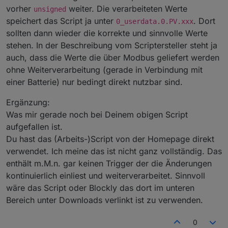
stehen aber nur 2462 W, wo sind die restlichen 284 W
geändert werden oder ist meine Änderung einfach
    // createState(state, 0, true, {name: nam
vorher
weiter. Die verarbeiteten Werte
unsigned
hin?
falsch?
    if ( !existsState(state )) {

speichert das Script ja unter
. Dort
0_userdata.0.PV.xxx
// Write signed bat
        createState(state, 0, false, {name: n
sollten dann wieder die korrekte und sinnvolle Werte
    } 

stehen. In der Beschreibung vom Scriptersteller steht ja
}

setState
(
"0_userdata.0.PV.SignedBat"
, 
$batteryC
auch, dass die Werte die über Modbus geliefert werden
// Create states

// Calculate PV
ohne Weiterverarbeitung (gerade in Verbindung mit
createStateIfNotExists("0_userdata.0.PV.PvToLo
$pvToBat
 = 
0
;
einer Batterie) nur bedingt direkt nutzbar sind.
createStateIfNotExists("0_userdata.0.PV.PvToBa
$pvToLoad
 = 
0
;
createStateIfNotExists("0_userdata.0.PV.PvToGr
$pvToGrid
 = 
0
;
Ergänzung:
$loadRemaining
 = 
$load
;
createStateIfNotExists("0_userdata.0.PV.BatToL
Was mir gerade noch bei Deinem obigen Script
if
 (
$powerGeneratedFromPV
) {
createStateIfNotExists("0_userdata.0.PV.BatToG
aufgefallen ist.
$remaining
 = 
$pv
;
Du hast das (Arbeits-)Script von der Homepage direkt
createStateIfNotExists("0_userdata.0.PV.GridTo
if
 (
$remaining
 > 
$loadRemaining
) {
verwendet. Ich meine das ist nicht ganz vollständig. Das
createStateIfNotExists("0_userdata.0.PV.GridTo
$pvToLoad
 = 
$loadRemaining
;
enthält m.M.n. gar keinen Trigger der die Änderungen
$remaining
 -= 
$load
;
createStateIfNotExists("0_userdata.0.PV.Signe
$loadRemaining
 = 
0
;
kontinuierlich einliest und weiterverarbeitet. Sinnvoll
    } 
else
 {
wäre das Script oder Blockly das dort im unteren
$pvToLoad
 = 
$remaining
;
Bereich unter Downloads verlinkt ist zu verwenden.
// Decode running state flags

$loadRemaining
 = 
$load
 - 
$remaining
;
$powerGeneratedFromPV = decToBit(dec, 0);

$remaining
 = 
0
;
$batteryCharging = decToBit(dec, 1);

0
$batteryDischarging = decToBit(dec, 2);
