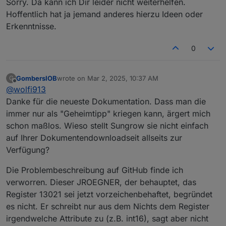
Sorry. Da kann ich Dir leider nicht weiterhelfen.
Hoffentlich hat ja jemand anderes hierzu Ideen oder
Erkenntnisse.
0
GombersIOB
wrote on
Mar 2, 2025, 10:37 AM
G
last edited by
Offline
@
wolfi913
Danke für die neueste Dokumentation. Dass man die
immer nur als "Geheimtipp" kriegen kann, ärgert mich
schon maßlos. Wieso stellt Sungrow sie nicht einfach
auf Ihrer Dokumentendownloadseit allseits zur
Verfügung?
Die Problembeschreibung auf GitHub finde ich
verworren. Dieser JROEGNER, der behauptet, das
Register 13021 sei jetzt vorzeichenbehaftet, begründet
es nicht. Er schreibt nur aus dem Nichts dem Register
irgendwelche Attribute zu (z.B. int16), sagt aber nicht