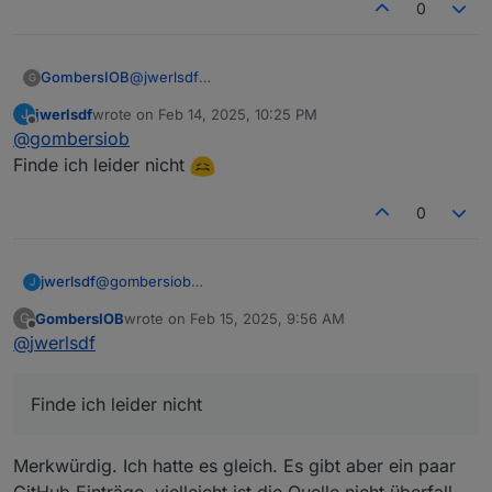
0
GombersIOB
@
jwerlsdf
G
Ich glaube in der GitHub-Beschreibung ist ein
jwerlsdf
wrote on
Feb 14, 2025, 10:25 PM
J
Link. Und in der Beschreibung gibt es dann
last edited by
Offline
@
gombersiob
Fallunterscheidungen je nach WR.
Finde ich leider nicht
0
jwerlsdf
@
gombersiob
J
Finde ich leider nicht
GombersIOB
wrote on
Feb 15, 2025, 9:56 AM
G
last edited by
Offline
@
jwerlsdf
Finde ich leider nicht
Merkwürdig. Ich hatte es gleich. Es gibt aber ein paar