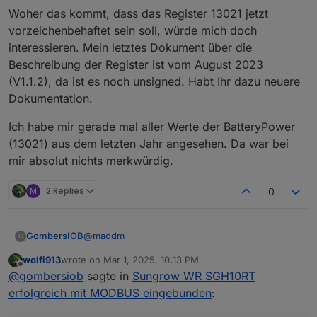
        } else {            

Woher das kommt, dass das Register 13021 jetzt
// Calculate grid
            $pvToBat = $remaining;

vorzeichenbehaftet sein soll, würde mich doch
$gridToBat
 = 
0
;
            $remaining = 0;

interessieren. Mein letztes Dokument über die
$gridToLoad
 = 
0
;
        }

Beschreibung der Register ist vom August 2023
if
 (
$grid
 < 
0
) {
    }

$remaining
 = Math.
abs
(
$grid
);
(V1.1.2), da ist es noch unsigned. Habt Ihr dazu neuere
    if ($grid > 0) {

if
 (
$remaining
 > 
$loadRemaining
) {
Dokumentation.
        $pvToGrid = Math.min($grid, $remaining
$gridToLoad
 = 
$loadRemaining
;
    }

$remaining
 -= 
$loadRemaining
;
Ich habe mir gerade mal aller Werte der BatteryPower
}

$loadRemaining
 = 
0
;
(13021) aus dem letzten Jahr angesehen. Da war bei
setState("0_userdata.0.PV.PvToLoad", $pvToLoad
    } 
else
 {
mir absolut nichts merkwürdig.
setState("0_userdata.0.PV.PvToBat", $pvToBat);
$gridToLoad
 = 
$remaining
;
setState("0_userdata.0.PV.PvToGrid", $pvToGrid
$loadRemaining
 -= 
$remaining
;
M
2 Replies
0
$remaining
 = 
0
;        
// Calculate Bat

    }
$batToLoad = 0;

$batToGrid = 0;

@
maddm
GombersIOB
G
if ($batteryDischarging) {

if
 (
$batteryCharging
) {
    $remaining = $battery;

$gridToBat
 = Math.
min
(
$battery
, 
$remain
wolfi913
wrote on
Mar 1, 2025, 10:13 PM
Ich bin immer etwas im Zweifel, welches Register
last edited by
    if ($remaining > $loadRemaining) {

Offline
    }
@
gombersiob
sagte in
Sungrow WR SGH10RT
gemeint ist, da der Dokumentationsoffset immer
        $batToLoad = $loadRemaining;

}
um 1 höher ist als die Registeradresse. Ich gehe
Die Eintragung betrifft nur den IOBroker Modbus-
erfolgreich mit MODBUS eingebunden
:
        $remaining -= $loadRemaining;

mal von Battery Power aus.
Adapter selber, damit der weiß, wie er die
        $loadRemaining = 0;

Die Register 13020 bis 13022 sind wie folgt in der
setState
(
"0_userdata.0.PV.GridToLoad"
, 
$gridToL
Register interpretieren muss. Wenn die Zahl als