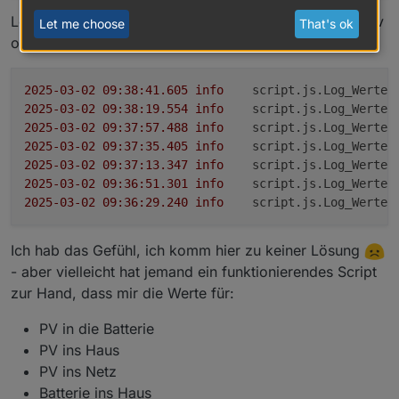
Log mit Type "signed 16bit" (13021 ist eine Zahl, positiv
Let me choose
That's ok
oder negativ)
2025-03-02 09:38:41.605	
info
script.js.Log_Werte:
2025-03-02 09:38:19.554	
info
script.js.Log_Werte:
2025-03-02 09:37:57.488	
info
script.js.Log_Werte:
2025-03-02 09:37:35.405	
info
script.js.Log_Werte:
2025-03-02 09:37:13.347	
info
script.js.Log_Werte:
2025-03-02 09:36:51.301	
info
script.js.Log_Werte:
2025-03-02 09:36:29.240	
info
script.js.Log_Werte:
Ich hab das Gefühl, ich komm hier zu keiner Lösung
- aber vielleicht hat jemand ein funktionierendes Script
zur Hand, dass mir die Werte für:
PV in die Batterie
PV ins Haus
PV ins Netz
Batterie ins Haus