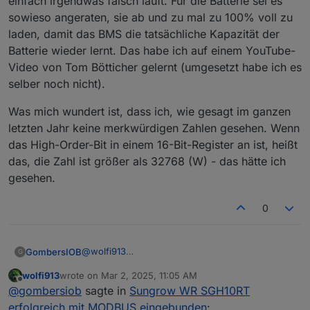
einfach irgendwas falsch läuft. Für die Batterie sei es
sowieso angeraten, sie ab und zu mal zu 100% voll zu
laden, damit das BMS die tatsächliche Kapazität der
Batterie wieder lernt. Das habe ich auf einem YouTube-
Video von Tom Bötticher gelernt (umgesetzt habe ich es
selber noch nicht).
Was mich wundert ist, dass ich, wie gesagt im ganzen
letzten Jahr keine merkwürdigen Zahlen gesehen. Wenn
das High-Order-Bit in einem 16-Bit-Register an ist, heißt
das, die Zahl ist größer als 32768 (W) - das hätte ich
gesehen.
0
@
wolfi913
GombersIOB
G
Danke für die neueste Dokumentation. Dass man
wolfi913
wrote on
Mar 2, 2025, 11:05 AM
die immer nur als "Geheimtipp" kriegen kann,
Die Problembeschreibung auf GitHub finde ich
last edited by
Offline
@
gombersiob
sagte in
Sungrow WR SGH10RT
ärgert mich schon maßlos. Wieso stellt Sungrow
verworren. Dieser JROEGNER, der behauptet,
sie nicht einfach auf Ihrer
das Register 13021 sei jetzt vorzeichenbehaftet,
erfolgreich mit MODBUS eingebunden
: