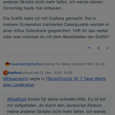
anderen Skripte nicht mehr liefen. Ich werde deinen
Verfügung stellen?
Vorschlag heute mal einbauen.
Die Grafik habe ich mit Grafana gemacht. Die in
meinem Screenshot markierten Datenpunkte werden in
einer Influx Datenbank gespeichert. Hilft dir das weiter
oder was meintest du mit dem Bereitstellen der Grafik?
0
@
fastfoot
Danke für deine schnelle Hilfe. Es ist
Feuersturm
bei mir aufgefallen, da durch den Javascript
fastfoot
schrieb am
21. Dez. 2020, 14:09
F
Absturz meine anderen Skripte nicht mehr liefen.
Die Grafik habe ich mit Grafana gemacht. Die in
zuletzt editiert von
Online
@
Feuersturm
sagte in
[Skript]Covid 19: 7 Tage Werte
Ich werde deinen Vorschlag heute mal einbauen.
meinem Screenshot markierten Datenpunkte
werden in einer Influx Datenbank gespeichert.
aller Landkreise
:
Hilft dir das weiter oder was meintest du mit dem
Bereitstellen der Grafik?
@
fastfoot
Danke für deine schnelle Hilfe. Es ist bei
mir aufgefallen, da durch den Javascript Absturz
meine anderen Skripte nicht mehr liefen. Ich werde