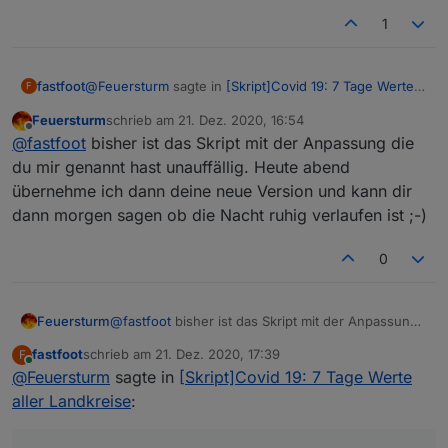
1
@
Feuersturm
sagte in
[Skript]Covid 19: 7 Tage Werte
fastfoot
F
aller Landkreise
:
Feuersturm
schrieb am
21. Dez. 2020, 16:54
zuletzt editiert von
Offline
@
fastfoot
Danke für deine schnelle Hilfe. Es ist
@
fastfoot
bisher ist das Skript mit der Anpassung die
bei mir aufgefallen, da durch den Javascript
du mir genannt hast unauffällig. Heute abend
Die Änderung ist im ersten Beitrag eingepflegt, auch
Absturz meine anderen Skripte nicht mehr liefen.
übernehme ich dann deine neue Version und kann dir
habe ich die Ampel angepasst. Die Sortierroutine
Ich werde deinen Vorschlag heute mal einbauen.
dann morgen sagen ob die Nacht ruhig verlaufen ist ;-)
könnte eigentlich auch raus, die neueste Version der
Die Grafik hätte ich gerne als Widget oder View
inventwo Widgets kann jetzt auch nach Spalten
Die Grafik habe ich mit Grafana gemacht. Die in
gehabt, allerdings nutze ich weder Grafana noch
sortieren
meinem Screenshot markierten Datenpunkte
InfluxDB, so dass es sich erstmal erledigt hat :-)
0
werden in einer Influx Datenbank gespeichert.
Hilft dir das weiter oder was meintest du mit dem
Bereitstellen der Grafik?
Feuersturm
@
fastfoot
bisher ist das Skript mit der Anpassung
die du mir genannt hast unauffällig. Heute abend
fastfoot
schrieb am
21. Dez. 2020, 17:39
F
übernehme ich dann deine neue Version und kann
zuletzt editiert von
Online
@
Feuersturm
sagte in
[Skript]Covid 19: 7 Tage Werte
dir dann morgen sagen ob die Nacht ruhig
verlaufen ist ;-)
aller Landkreise
: