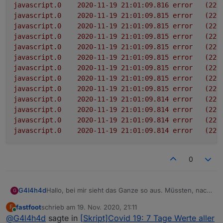
javascript.0
2020-11-19 21:01:09.816	
error
(225
javascript.0
2020-11-19 21:01:09.815	
error
(225
javascript.0
2020-11-19 21:01:09.815	
error
(225
javascript.0
2020-11-19 21:01:09.815	
error
(225
javascript.0
2020-11-19 21:01:09.815	
error
(225
javascript.0
2020-11-19 21:01:09.815	
error
(225
javascript.0
2020-11-19 21:01:09.815	
error
(225
javascript.0
2020-11-19 21:01:09.815	
error
(225
javascript.0
2020-11-19 21:01:09.815	
error
(225
javascript.0
2020-11-19 21:01:09.814	
error
(225
javascript.0
2020-11-19 21:01:09.814	
error
(225
javascript.0
2020-11-19 21:01:09.814	
error
(225
javascript.0
2020-11-19 21:01:09.814	
error
(225
0
Hallo, bei mir sieht das Ganze so aus. Müssten, nach
G4l4h4d
G
dem starten des Scriptes, nicht alle Felder ausgefüllt
fastfoot
schrieb am
19. Nov. 2020, 21:11
F
werden?
Json zeigt nichts an
zuletzt editiert von
Online
@
G4l4h4d
sagte in
[Skript]Covid 19: 7 Tage Werte aller
showAllCounties steht auf false