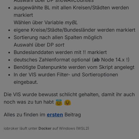
Auswahl über DP
showAllCounties
Die Aktualisierung erfolgt sobald der Covid19
ausgewählte BL mit allen Kreisen/Städten werden
Simples VIS Template alle Daten
Adapter neue Daten liefert
markiert
(erfordert den inventwo widget Adapter)
Bewertung mit Ampelfarben
Wählen über Variable
myBL
eigene Kreise/Städte/Bundesländer werden markiert
Wahlweise können alle Landkreisdaten des
Sortierung nach allen Spalten möglich
Covid19 Adapters angezeigt werden
Auswahl über DP
sort
Zusätzliche Features und Updates bitte im
Bundeslanddaten werden mit !! markiert
Thread nachlesen, die neueste Version befindet
deutsches Zahlenformat optional (
ab
Node 14.x !)
sich immer in diesem Beitrag
Benötigte Datenpunkte werden vom Skript angelegt
In der VIS wurden Filter- und Sortieroptionen
eingebaut.
Die VIS wurde bewusst schlicht gehalten, damit ihr auch
noch was zu tun habt
Alles zu finden im
ersten
Beitrag
iobroker läuft unter
Docker
auf Windows (WSL2)