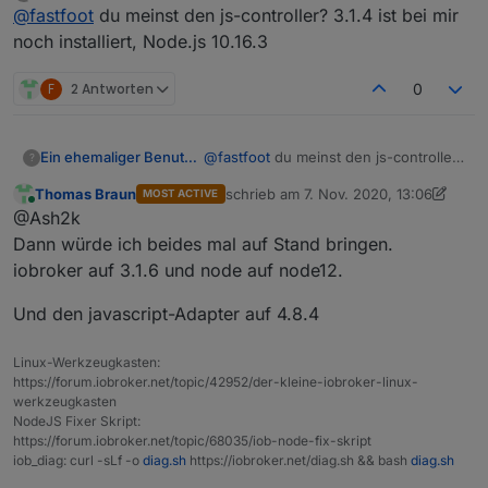
zuletzt editiert von
Offline
@
fastfoot
du meinst den js-controller? 3.1.4 ist bei mir
@
fastfoot
hab dein aktuelles Skript genutzt. Das
"alte" von Anfang Oktober einwandfrei lief.
noch installiert, Node.js 10.16.3
Welche JS Version nutzt du denn?
Hast du ne Idee?
F
2 Antworten
0
Ein ehemaliger Benutzer
@
fastfoot
du meinst den js-controller?
?
3.1.4 ist bei mir noch installiert,
Thomas Braun
schrieb am
7. Nov. 2020, 13:06
MOST ACTIVE
Node.js 10.16.3
zuletzt editiert von Thomas Braun
11. J
Online
@Ash2k
Dann würde ich beides mal auf Stand bringen.
iobroker auf 3.1.6 und node auf node12.
Und den javascript-Adapter auf 4.8.4
Linux-Werkzeugkasten:
https://forum.iobroker.net/topic/42952/der-kleine-iobroker-linux-
werkzeugkasten
NodeJS Fixer Skript:
https://forum.iobroker.net/topic/68035/iob-node-fix-skript
iob_diag: curl -sLf -o
diag.sh
https://iobroker.net/diag.sh && bash
diag.sh