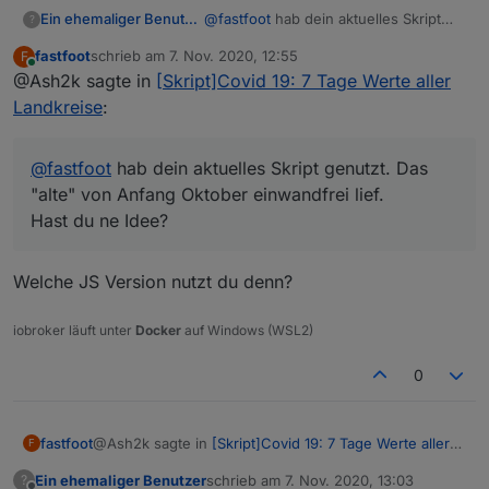
angelegt
@
fastfoot
hab dein aktuelles Skript
Ein ehemaliger Benutzer
?
In der VIS wurden Filter- und Sortieroptionen
genutzt. Das "alte" von Anfang
eingebaut.
fastfoot
schrieb am
7. Nov. 2020, 12:55
F
Oktober einwandfrei lief.
Jetzt bekomme ich beim ausführen
zuletzt editiert von
Online
@Ash2k sagte in
[Skript]Covid 19: 7 Tage Werte aller
Fehler:
12:36:12.882	error	javascript.0
Landkreise
:
12:36:12.882	error	javascript.0
Hast du ne Idee?
12:36:12.882	error	javascript.0
@
fastfoot
hab dein aktuelles Skript genutzt. Das
"alte" von Anfang Oktober einwandfrei lief.
Hast du ne Idee?
Welche JS Version nutzt du denn?
iobroker läuft unter
Docker
auf Windows (WSL2)
0
@Ash2k sagte in
[Skript]Covid 19: 7 Tage Werte aller
fastfoot
F
Landkreise
:
Ein ehemaliger Benutzer
schrieb am
7. Nov. 2020, 13:03
?