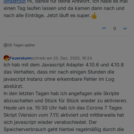
@
fastfoot
Hi, danke für deine Antwort. Ich habe es mal
da sind im Original aber Kommentare. Du solltest
obiges Skript noch einmal laden und auch die VIS, da
einen Tag laufen lassen und da kamen dann nach und
kannst du ShowAllCounties und die BL auch
nach alle Einträge. Jetzt läuft es super.
einschalten. Ansonsten solltest Du mindestens eine
Stadt in MyCities definieren, am Besten das Skript so
0
wie es ist einmal laufen lassen um Ergebnisse zu
sehen. Es ist richtig, alle Felder sollten befüllt sein, ich
denke du hast myCities leer oder falsch eingetragen
29 Tagen später
Feuersturm
schrieb am
20. Dez. 2020, 19:24
zuletzt editiert von
Offline
Ich hab mit dem Javascript Adapter 4.10.6 und 4.10.8
das Verhalten, dass mir nach einigen Stunden die
javascript Instanz ohne erkennbare Fehler im Log
abstürzt.
In den letzten Tagen hab ich angefagen alle Skripte
abzuschalten und Stück für Stück wieder zu aktivieren.
Heute um ca. 15:30 Uhr hab ich das Corona 7 Tages
Skript (Version vom 7.11) aktiviert und mittlerweile hat
sich javascript wieder verabschiedet. Der
Speicherverbrauch geht hierbei regelmäßig durch die