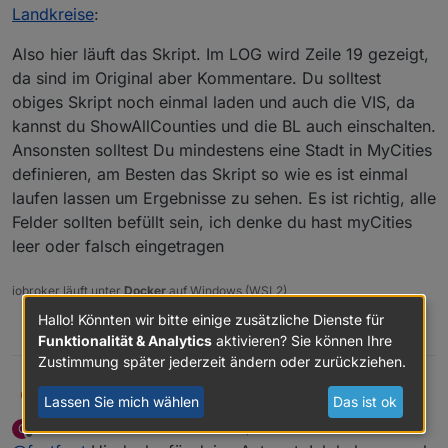
showFederalStates steht auf false
Muss ich da im Script etwas ändern?
Landkreise
:
Bekomme im LOG auch folgende Fehler.
Also hier läuft das Skript. Im LOG wird Zeile 19 gezeigt,
da sind im Original aber Kommentare. Du solltest
javascript.0	2020-11-19 21:01:09.816	error
obiges Skript noch einmal laden und auch die VIS, da
javascript.0	2020-11-19 21:01:09.816	error
kannst du ShowAllCounties und die BL auch einschalten.
javascript.0	2020-11-19 21:01:09.816	error
javascript.0	2020-11-19 21:01:09.815	error	
Ansonsten solltest Du mindestens eine Stadt in MyCities
javascript.0	2020-11-19 21:01:09.815	error	
definieren, am Besten das Skript so wie es ist einmal
javascript.0	2020-11-19 21:01:09.815	error
laufen lassen um Ergebnisse zu sehen. Es ist richtig, alle
javascript.0	2020-11-19 21:01:09.815	error
Felder sollten befüllt sein, ich denke du hast myCities
javascript.0	2020-11-19 21:01:09.815	error	
javascript.0	2020-11-19 21:01:09.815	error	
leer oder falsch eingetragen
javascript.0	2020-11-19 21:01:09.815	error
javascript.0	2020-11-19 21:01:09.815	error
iobroker läuft unter
Docker
auf Windows (WSL2)
javascript.0	2020-11-19 21:01:09.814	error
javascript.0	2020-11-19 21:01:09.814	erro
Hallo! Könnten wir bitte einige zusätzliche Dienste für
1
javascript.0	2020-11-19 21:01:09.814	error
Funktionalität & Analytics
aktivieren? Sie können Ihre
Zustimmung später jederzeit ändern oder zurückziehen.
@
G4l4h4d
sagte in
[Skript]Covid 19: 7 Tage Werte aller
fastfoot
F
Lassen Sie mich wählen
Das ist ok
Landkreise
:
G4l4h4d
schrieb am
21. Nov. 2020, 17:37
G
Also hier läuft das Skript. Im LOG wird Zeile 19 gezeigt,
zuletzt editiert von
Offline