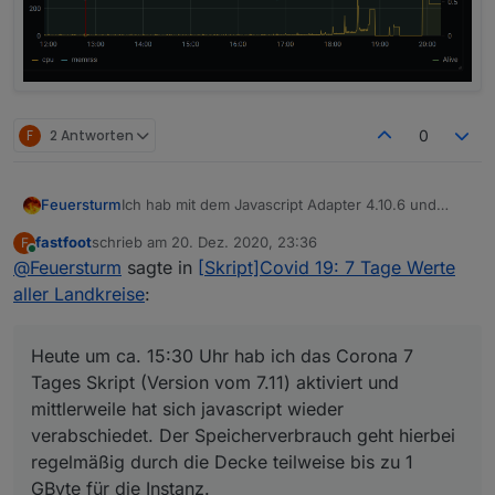
F
2 Antworten
0
Ich hab mit dem Javascript Adapter 4.10.6 und
Feuersturm
4.10.8 das Verhalten, dass mir nach einigen
fastfoot
schrieb am
20. Dez. 2020, 23:36
F
Stunden die javascript Instanz ohne erkennbare
Sieht jemand bei sich das gleiche Verhalten?
zuletzt editiert von
Online
@
Feuersturm
sagte in
[Skript]Covid 19: 7 Tage Werte
Fehler im Log abstürzt.
@
fastfoot
Welche Javascript Version nutzt du?
In den letzten Tagen hab ich angefagen alle
aller Landkreise
:
Skripte abzuschalten und Stück für Stück wieder
zu aktivieren.
Heute um ca. 15:30 Uhr hab ich das Corona 7
Heute um ca. 15:30 Uhr hab ich das Corona 7
Tages Skript (Version vom 7.11) aktiviert und
Tages Skript (Version vom 7.11) aktiviert und
mittlerweile hat sich javascript wieder
mittlerweile hat sich javascript wieder
verabschiedet. Der Speicherverbrauch geht
verabschiedet. Der Speicherverbrauch geht hierbei
hierbei regelmäßig durch die Decke teilweise bis
zu 1 GByte für die Instanz.
regelmäßig durch die Decke teilweise bis zu 1
GByte für die Instanz.