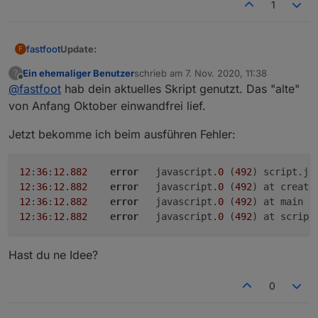
1
Update:
fastfoot
F
Ein ehemaliger Benutzer
schrieb am
7. Nov. 2020, 11:38
?
Daten der Bundesländer hinzugefügt
zuletzt editiert von
Offline
@
fastfoot
hab dein aktuelles Skript genutzt. Das "alte"
Die VIS wurde bewusst schlicht gehalten, damit ihr
Auswahl über DP
showFederalStates
Option, um nur die Daten der Bundesländer
auch noch was zu tun habt
von Anfang Oktober einwandfrei lief.
anzuzeigen(+eigene Wahl)
Alles zu finden im
ersten
Beitrag
Auswahl über DP
showFederalStatesOnly
Jetzt bekomme ich beim ausführen Fehler:
nicht selbst gewählte Städte/Kreise können
ausgeblendet werden
Auswahl über DP
showAllCounties
12
:
36
:
12.882
error
	javascript.
0
 (
492
) script.js
ausgewählte BL mit allen Kreisen/Städten werden
12
:
36
:
12.882
error
	javascript.
0
 (
492
) at create
markiert
12
:
36
:
12.882
error
	javascript.
0
 (
492
) at main (
Wählen über Variable
myBL
12
:
36
:
12.882
error
	javascript.
0
 (
492
) at script
eigene Kreise/Städte/Bundesländer werden
markiert
Sortierung nach allen Spalten möglich
Hast du ne Idee?
Auswahl über DP
sort
Bundeslanddaten werden mit !! markiert
0
deutsches Zahlenformat optional (
ab
Node 14.x !)
Benötigte Datenpunkte werden vom Skript