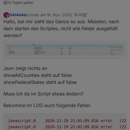
12 Tagen später
G4l4h4d
schrieb am
19. Nov. 2020, 19:47
G
zuletzt editiert von G4l4h4d
Offline
Hallo, bei mir sieht das Ganze so aus. Müssten, nach
dem starten des Scriptes, nicht alle Felder ausgefüllt
werden?
Json zeigt nichts an
showAllCounties steht auf false
showFederalStates steht auf false
Muss ich da im Script etwas ändern?
Bekomme im LOG auch folgende Fehler.
javascript.0
2020-11-19 21:01:09.816	
error
(225
javascript.0
2020-11-19 21:01:09.816	
error
(225