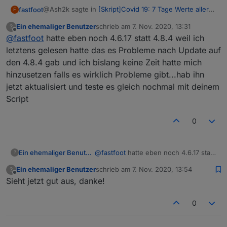
@Ash2k sagte in
[Skript]Covid 19: 7 Tage Werte aller
fastfoot
F
Landkreise
:
Ein ehemaliger Benutzer
schrieb am
7. Nov. 2020, 13:31
?
zuletzt editiert von
Offline
@
fastfoot
hatte eben noch 4.6.17 statt 4.8.4 weil ich
@
fastfoot
du meinst den js-controller? 3.1.4 ist
bei mir noch installiert, Node.js 10.16.3
letztens gelesen hatte das es Probleme nach Update auf
Ich meinte den Adapter, das Skript setzt die aktuellen
den 4.8.4 gab und ich bislang keine Zeit hatte mich
Stable Versionen voraus.
hinzusetzen falls es wirklich Probleme gibt...hab ihn
jetzt aktualisiert und teste es gleich nochmal mit deinem
Script
0
Ein ehemaliger Benutzer
@
fastfoot
hatte eben noch 4.6.17 statt
?
4.8.4 weil ich letztens gelesen hatte
Ein ehemaliger Benutzer
schrieb am
7. Nov. 2020, 13:54
?
das es Probleme nach Update auf den
zuletzt editiert von
Offline
Sieht jetzt gut aus, danke!
4.8.4 gab und ich bislang keine Zeit
hatte mich hinzusetzen falls es
wirklich Probleme gibt...hab ihn jetzt
0
aktualisiert und teste es gleich
nochmal mit deinem Script