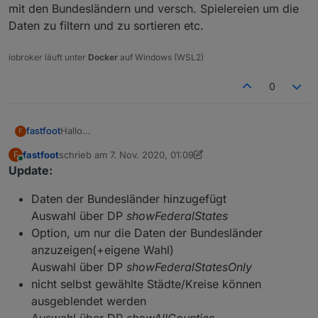
mit den Bundesländern und versch. Spielereien um die
Daten zu filtern und zu sortieren etc.
iobroker läuft unter
Docker
auf Windows (WSL2)
0
Hallo
fastfoot
F
inspieriert durch den
Thread über die Corona Ampel in
fastfoot
schrieb am
7. Nov. 2020, 01:09
F
Österreich
habe ich einmal versucht, die Daten für
Ich hoffe jemand kann es gebrauchen, über Feedback
zuletzt editiert von fastfoot
11. Juli 2020, 07:01
Online
Update:
Deutschland anhand der 7 Tage Werte
würde ich mich natürlich freuen.
zusammenzufassen. Grundlage dieser Daten ist der
Features:
Daten der Bundesländer hinzugefügt
Covid 19 Adapter, weshalb er vor Nutzung installiert
und konfiguriert(Städte und Kreise) werden muss
Eigene Kreise/Städte können definiert werden,
Auswahl über DP
showFederalStates
die Anzeige erfolgt dann am Beginn der Tabelle
Option, um nur die Daten der Bundesländer
Einfache Darstellung in VIS
anzuzeigen(+eigene Wahl)
Ein Minimalwert kann definiert werden, kleinere
Werte werden ausgeblendet
Auswahl über DP
showFederalStatesOnly
nicht selbst gewählte Städte/Kreise können
Skript für 7 Tage Werte aller Landkreise
Die Daten stehen als JSON und HTML Tabelle zur
ausgeblendet werden
Verfügung, um sie in VIS darstellen zu können