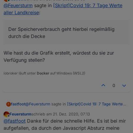
Sieht jemand bei sich das gleiche Verhalten?
zuletzt editiert von
Online
@
Feuersturm
sagte in
[Skript]Covid 19: 7 Tage Werte
Fehler im Log abstürzt.
@
fastfoot
Welche Javascript Version nutzt du?
In den letzten Tagen hab ich angefagen alle
aller Landkreise
:
Skripte abzuschalten und Stück für Stück wieder
zu aktivieren.
Heute um ca. 15:30 Uhr hab ich das Corona 7
Der Speicherverbrauch geht hierbei regelmäßig
Tages Skript (Version vom 7.11) aktiviert und
durch die Decke
mittlerweile hat sich javascript wieder
verabschiedet. Der Speicherverbrauch geht
hierbei regelmäßig durch die Decke teilweise bis
Wie hast du die Grafik erstellt, würdest du sie zur
zu 1 GByte für die Instanz.
Verfügung stellen?
iobroker läuft unter
Docker
auf Windows (WSL2)
0
@
Feuersturm
sagte in
[Skript]Covid 19: 7 Tage Werte
fastfoot
F
aller Landkreise
:
Feuersturm
schrieb am
21. Dez. 2020, 07:13
zuletzt editiert von
Offline
Der Speicherverbrauch geht hierbei regelmäßig
@
fastfoot
Danke für deine schnelle Hilfe. Es ist bei mir
durch die Decke
aufgefallen, da durch den Javascript Absturz meine
Wie hast du die Grafik erstellt, würdest du sie zur