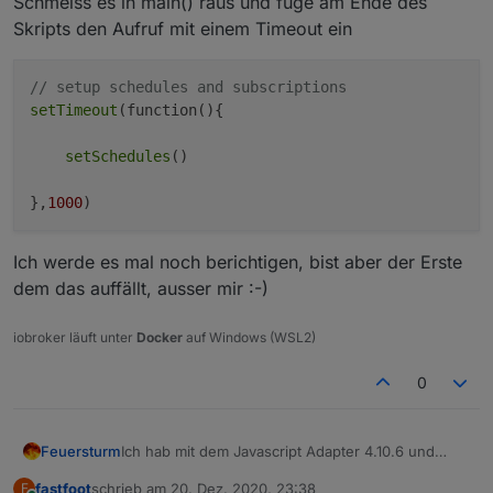
Schmeiss es in main() raus und füge am Ende des
Skripts den Aufruf mit einem Timeout ein
// setup schedules and subscriptions
setTimeout
(function(){

setSchedules
()

},
1000
Ich werde es mal noch berichtigen, bist aber der Erste
dem das auffällt, ausser mir :-)
iobroker läuft unter
Docker
auf Windows (WSL2)
0
Ich hab mit dem Javascript Adapter 4.10.6 und
Feuersturm
4.10.8 das Verhalten, dass mir nach einigen
fastfoot
schrieb am
20. Dez. 2020, 23:38
F
Stunden die javascript Instanz ohne erkennbare