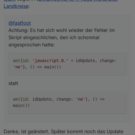
statt
Landkreise
:
@
fastfoot
Achtung: Es hat sich wohl wieder der Fehler im
Skript eingeschlichen, den ich schonmal
angesprochen hatte:
on({
id
:
'javascript.0.'
+ idUpdate, change:
'ne'
}, () => main())
statt
on({
id
: idUpdate, change:
'ne'
}, () =>
main())
Danke, ist geändert. Später kommt noch das Update