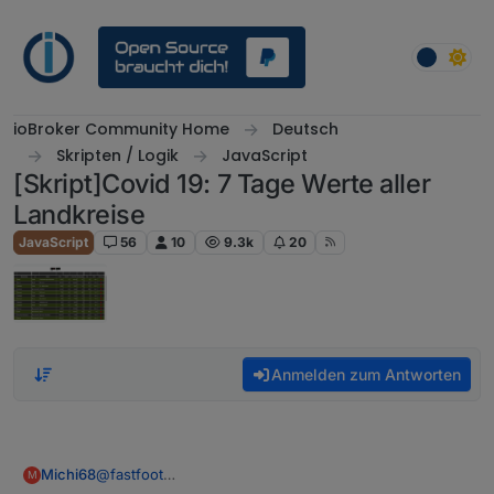
Weiter zum Inhalt
ioBroker Community Home
Deutsch
Skripten / Logik
JavaScript
[Skript]Covid 19: 7 Tage Werte aller
Landkreise
JavaScript
56
10
9.3k
20
Anmelden zum Antworten
Michi68
@
fastfoot
M