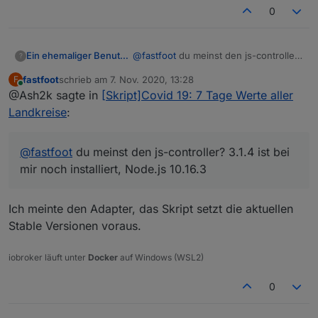
0
Ein ehemaliger Benutzer
@
fastfoot
du meinst den js-controller?
?
3.1.4 ist bei mir noch installiert,
fastfoot
schrieb am
7. Nov. 2020, 13:28
F
Node.js 10.16.3
zuletzt editiert von
Online
@Ash2k sagte in
[Skript]Covid 19: 7 Tage Werte aller
Landkreise
:
@
fastfoot
du meinst den js-controller? 3.1.4 ist bei
mir noch installiert, Node.js 10.16.3
Ich meinte den Adapter, das Skript setzt die aktuellen
Stable Versionen voraus.
iobroker läuft unter
Docker
auf Windows (WSL2)
0