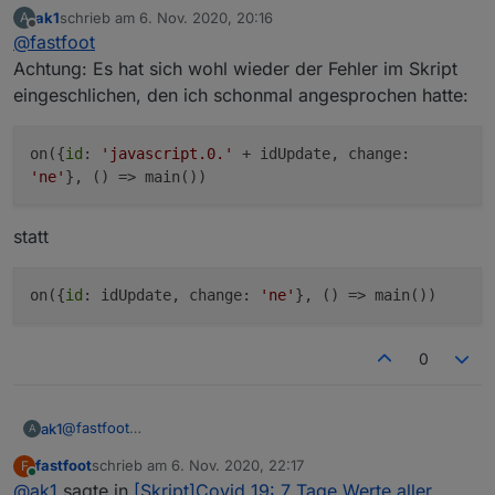
Klasse vielen Dank, das ging ja schnell klappt wieder
ak1
schrieb am
6. Nov. 2020, 20:16
A
alles wie vorher.
zuletzt editiert von
Offline
@
fastfoot
Achtung: Es hat sich wohl wieder der Fehler im Skript
eingeschlichen, den ich schonmal angesprochen hatte:
on({
id
:
'javascript.0.'
+ idUpdate, change:
'ne'
}, () => main())
statt
on({
id
: idUpdate, change:
'ne'
}, () => main())
0
@
fastfoot
ak1
A
Achtung: Es hat sich wohl wieder der Fehler im Skript
fastfoot
schrieb am
6. Nov. 2020, 22:17
F
eingeschlichen, den ich schonmal angesprochen hatte:
zuletzt editiert von
Online
@
ak1
sagte in
[Skript]Covid 19: 7 Tage Werte aller