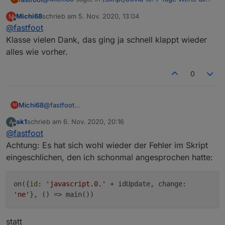
Landkreise
:
Michi68
schrieb am
5. Nov. 2020, 13:04
M
zuletzt editiert von
Offline
@
fastfoot
Könntest du wenn du Zeit hast das Script noch
mal überarbeiten.
Klasse vielen Dank, das ging ja schnell klappt wieder
Der Fix ist im ersten Beitrag, der Rest kommt dieser
alles wie vorher.
Tage
0
Michi68
@
fastfoot
M
Klasse vielen Dank, das ging ja schnell klappt wieder
ak1
schrieb am
6. Nov. 2020, 20:16
A
alles wie vorher.
zuletzt editiert von
Offline
@
fastfoot
Achtung: Es hat sich wohl wieder der Fehler im Skript
eingeschlichen, den ich schonmal angesprochen hatte:
on({
id
:
'javascript.0.'
+ idUpdate, change:
'ne'
}, () => main())
statt