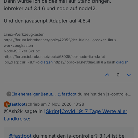
Dann würde ich beides mal auf Stand bringen.
iobroker auf 3.1.6 und node auf node12.
Und den javascript-Adapter auf 4.8.4
Linux-Werkzeugkasten:
https://forum.iobroker.net/topic/42952/der-kleine-iobroker-linux-
werkzeugkasten
NodeJS Fixer Skript:
https://forum.iobroker.net/topic/68035/iob-node-fix-skript
iob_diag: curl -sLf -o
diag.sh
https://iobroker.net/diag.sh && bash
diag.sh
0
Ein ehemaliger Benutzer
@
fastfoot
du meinst den js-controller?
?
3.1.4 ist bei mir noch installiert,
fastfoot
schrieb am
7. Nov. 2020, 13:28
F
Node.js 10.16.3
zuletzt editiert von
Online
@Ash2k sagte in
[Skript]Covid 19: 7 Tage Werte aller
Landkreise
:
@
fastfoot
du meinst den js-controller? 3.1.4 ist bei