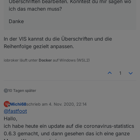
Überschriften bearbeiten. Könntest du mir sagen wo
ich das machen muss?
Danke
In der VIS kannst du die Überschriften und die
Reihenfolge gezielt anpassen.
iobroker läuft unter
Docker
auf Windows (WSL2)
1
10 Tagen später
Michi68
schrieb am
4. Nov. 2020, 22:14
M
zuletzt editiert von
Offline
@
fastfoot
Hallo,
ich habe heute ein update auf die coronavirus-statistics
0.6.3 gemacht, und dann gesehen das ich eine ganze