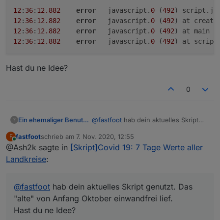
Auswahl über DP
showAllCounties
12
:
36
:
12.882
error
	javascript.
0
 (
492
) script.js
ausgewählte BL mit allen Kreisen/Städten werden
12
:
36
:
12.882
error
	javascript.
0
 (
492
) at create
markiert
12
:
36
:
12.882
error
	javascript.
0
 (
492
) at main (
Wählen über Variable
myBL
12
:
36
:
12.882
error
	javascript.
0
 (
492
) at script
eigene Kreise/Städte/Bundesländer werden
markiert
Sortierung nach allen Spalten möglich
Hast du ne Idee?
Auswahl über DP
sort
Bundeslanddaten werden mit !! markiert
0
deutsches Zahlenformat optional (
ab
Node 14.x !)
Benötigte Datenpunkte werden vom Skript
angelegt
@
fastfoot
hab dein aktuelles Skript
Ein ehemaliger Benutzer
?
In der VIS wurden Filter- und Sortieroptionen
genutzt. Das "alte" von Anfang
eingebaut.
fastfoot
schrieb am
7. Nov. 2020, 12:55
F
Oktober einwandfrei lief.
Jetzt bekomme ich beim ausführen
zuletzt editiert von
Online
@Ash2k sagte in
[Skript]Covid 19: 7 Tage Werte aller
Fehler:
12:36:12.882	error	javascript.0
Landkreise
:
12:36:12.882	error	javascript.0
Hast du ne Idee?
12:36:12.882	error	javascript.0
@
fastfoot
hab dein aktuelles Skript genutzt. Das
"alte" von Anfang Oktober einwandfrei lief.
Hast du ne Idee?