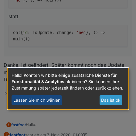
'ne'
}, () => main())
statt
on({
id
: idUpdate, change:
'ne'
}, () =>
main())
Danke, ist geändert. Später kommt noch das Update
mit den Bundesländern und versch. Spielereien um die
Hallo! Könnten wir bitte einige zusätzliche Dienste für
Daten zu filtern und zu sortieren etc.
Funktionalität & Analytics
aktivieren? Sie können Ihre
Zustimmung später jederzeit ändern oder zurückziehen.
iobroker läuft unter
Docker
auf Windows (WSL2)
Lassen Sie mich wählen
Das ist ok
0
Hallo
fastfoot
F
inspieriert durch den
Thread über die Corona Ampel in
fastfoot
schrieb am
7. Nov. 2020, 01:09
F