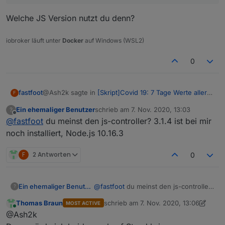
Welche JS Version nutzt du denn?
iobroker läuft unter
Docker
auf Windows (WSL2)
0
@Ash2k sagte in
[Skript]Covid 19: 7 Tage Werte aller
fastfoot
F
Landkreise
:
Ein ehemaliger Benutzer
schrieb am
7. Nov. 2020, 13:03
?
zuletzt editiert von
Offline
@
fastfoot
du meinst den js-controller? 3.1.4 ist bei mir
@
fastfoot
hab dein aktuelles Skript genutzt. Das
"alte" von Anfang Oktober einwandfrei lief.
noch installiert, Node.js 10.16.3
Welche JS Version nutzt du denn?
Hast du ne Idee?
F
2 Antworten
0
Ein ehemaliger Benutzer
@
fastfoot
du meinst den js-controller?
?
3.1.4 ist bei mir noch installiert,
Thomas Braun
schrieb am
7. Nov. 2020, 13:06
MOST ACTIVE
Node.js 10.16.3
zuletzt editiert von Thomas Braun
11. J
Online
@Ash2k