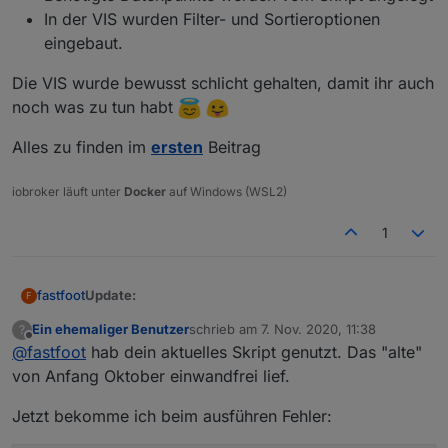
In der VIS wurden Filter- und Sortieroptionen
eingebaut.
Die VIS wurde bewusst schlicht gehalten, damit ihr auch
noch was zu tun habt
Alles zu finden im
ersten
Beitrag
iobroker läuft unter
Docker
auf Windows (WSL2)
1
Update:
fastfoot
F
Ein ehemaliger Benutzer
schrieb am
7. Nov. 2020, 11:38
?
Daten der Bundesländer hinzugefügt
zuletzt editiert von
Offline
@
fastfoot
hab dein aktuelles Skript genutzt. Das "alte"
Die VIS wurde bewusst schlicht gehalten, damit ihr
Auswahl über DP
showFederalStates
Option, um nur die Daten der Bundesländer
auch noch was zu tun habt
von Anfang Oktober einwandfrei lief.
anzuzeigen(+eigene Wahl)
Alles zu finden im
ersten
Beitrag
Auswahl über DP
showFederalStatesOnly
Jetzt bekomme ich beim ausführen Fehler:
nicht selbst gewählte Städte/Kreise können
ausgeblendet werden