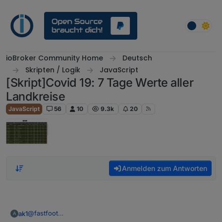
Weiter zum Inhalt
ioBroker Community Home
Deutsch
Skripten / Logik
JavaScript
[Skript]Covid 19: 7 Tage Werte aller
Landkreise
JavaScript
56
10
9.3k
20
Anmelden zum Antworten
@
fastfoot
ak1
A