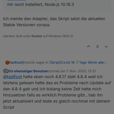
mir noch installiert, Node.js 10.16.3
Ich meinte den Adapter, das Skript setzt die aktuellen
Stable Versionen voraus.
iobroker läuft unter
Docker
auf Windows (WSL2)
0
@Ash2k sagte in
[Skript]Covid 19: 7 Tage Werte aller
fastfoot
F
Landkreise
:
Ein ehemaliger Benutzer
schrieb am
7. Nov. 2020, 13:31
?
zuletzt editiert von
Offline
@
fastfoot
hatte eben noch 4.6.17 statt 4.8.4 weil ich
@
fastfoot
du meinst den js-controller? 3.1.4 ist
bei mir noch installiert, Node.js 10.16.3
letztens gelesen hatte das es Probleme nach Update auf
Ich meinte den Adapter, das Skript setzt die aktuellen
den 4.8.4 gab und ich bislang keine Zeit hatte mich
Stable Versionen voraus.
hinzusetzen falls es wirklich Probleme gibt...hab ihn
jetzt aktualisiert und teste es gleich nochmal mit deinem
Script