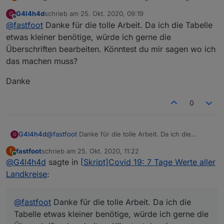
Ich arbeite am Handy mit dem Fully Browser, und da ist
G4l4h4d
schrieb am
25. Okt. 2020, 09:19
G
mir aufgefallen daß nur die roten Ampeln angezeigt
zuletzt editiert von
Offline
@
fastfoot
Danke für die tolle Arbeit. Da ich die Tabelle
werden, gelb und grün fehlen. An was könnte das
liegen?
etwas kleiner benötige, würde ich gerne die
Überschriften bearbeiten. Könntest du mir sagen wo ich
das machen muss?
Danke
0
@
fastfoot
Danke für die tolle Arbeit. Da ich die
G4l4h4d
G
Tabelle etwas kleiner benötige, würde ich gerne die
fastfoot
schrieb am
25. Okt. 2020, 11:22
F
Überschriften bearbeiten. Könntest du mir sagen wo
Danke
zuletzt editiert von
Online
@
G4l4h4d
sagte in
[Skript]Covid 19: 7 Tage Werte aller
ich das machen muss?
Landkreise
:
@
fastfoot
Danke für die tolle Arbeit. Da ich die
Tabelle etwas kleiner benötige, würde ich gerne die