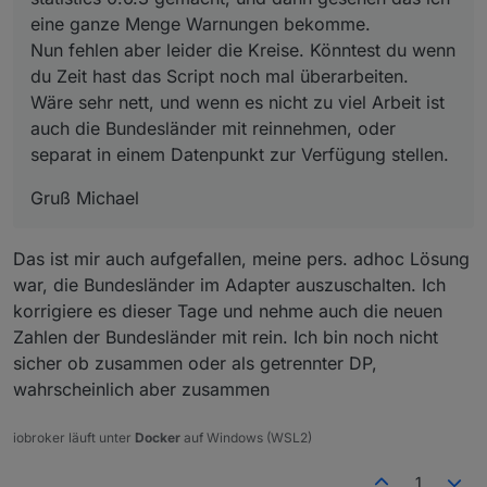
auch die Bundesländer mit reinnehmen, oder separat
vorhanden sind, konnte ich mir nur auf die schnelle so
eine ganze Menge Warnungen bekomme.
in einem Datenpunkt zur Verfügung stellen.
helfen in dem ich diese Zeile geändert habe.
Nun fehlen aber leider die Kreise. Könntest du wenn
du Zeit hast das Script noch mal überarbeiten.
Wäre sehr nett, und wenn es nicht zu viel Arbeit ist
auch die Bundesländer mit reinnehmen, oder
separat in einem Datenpunkt zur Verfügung stellen.
Gruß Michael
Das ist mir auch aufgefallen, meine pers. adhoc Lösung
war, die Bundesländer im Adapter auszuschalten. Ich
korrigiere es dieser Tage und nehme auch die neuen
Zahlen der Bundesländer mit rein. Ich bin noch nicht
sicher ob zusammen oder als getrennter DP,
wahrscheinlich aber zusammen
iobroker läuft unter
Docker
auf Windows (WSL2)
1