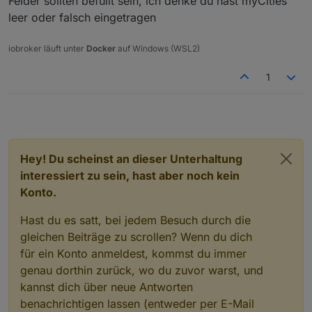
Felder sollten befüllt sein, ich denke du hast myCities
javascript.0	2020-11-19 21:01:09.815	error	
leer oder falsch eingetragen
javascript.0	2020-11-19 21:01:09.815	error
javascript.0	2020-11-19 21:01:09.815	error
iobroker läuft unter
Docker
auf Windows (WSL2)
javascript.0	2020-11-19 21:01:09.814	error
javascript.0	2020-11-19 21:01:09.814	erro
1
javascript.0	2020-11-19 21:01:09.814	error
Hey! Du scheinst an dieser Unterhaltung
interessiert zu sein, hast aber noch kein
Konto.
Hast du es satt, bei jedem Besuch durch die
gleichen Beiträge zu scrollen? Wenn du dich
für ein Konto anmeldest, kommst du immer
genau dorthin zurück, wo du zuvor warst, und
kannst dich über neue Antworten
benachrichtigen lassen (entweder per E-Mail