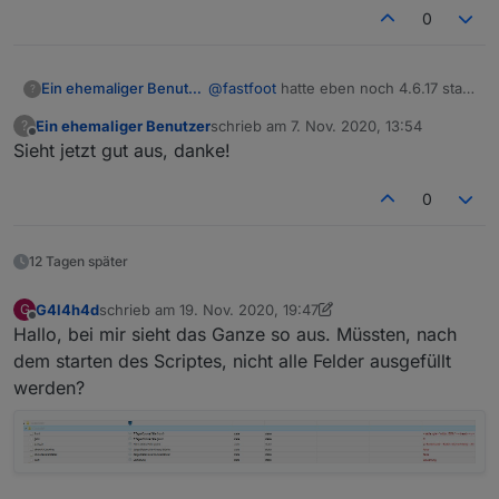
0
Ein ehemaliger Benutzer
@
fastfoot
hatte eben noch 4.6.17 statt
?
4.8.4 weil ich letztens gelesen hatte
Ein ehemaliger Benutzer
schrieb am
7. Nov. 2020, 13:54
?
das es Probleme nach Update auf den
zuletzt editiert von
Offline
Sieht jetzt gut aus, danke!
4.8.4 gab und ich bislang keine Zeit
hatte mich hinzusetzen falls es
wirklich Probleme gibt...hab ihn jetzt
0
aktualisiert und teste es gleich
nochmal mit deinem Script
12 Tagen später
G4l4h4d
schrieb am
19. Nov. 2020, 19:47
G
zuletzt editiert von G4l4h4d
Offline
Hallo, bei mir sieht das Ganze so aus. Müssten, nach
dem starten des Scriptes, nicht alle Felder ausgefüllt
werden?