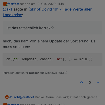
Bitte kontrolliere Dein Skript nochmal. Ich habe den
fastfoot
schrieb am
12. Okt. 2020, 11:18
F
Eindruck, dass es nicht durch ein Update des Covid-19
//run whenever Covid 19 adapter updates data 

zuletzt editiert von
Online
@
ak1
sagte in
[Skript]Covid 19: 7 Tage Werte aller
Statistik Adapters richtig getriggert wird.
Ist das tatsächlich korrekt?
Bei mir aktualisiert er scheinbar nur, wenn ich das Skript
Landkreise
:
neu starte.
Ist das tatsächlich korrekt?
huch, das kam von einem Update der Sortierung, Es
muss so lauten:
on({
id
: idUpdate, change:
'ne'
}, () => main())
iobroker läuft unter
Docker
auf Windows (WSL2)
0
Wuschl
@
fastfoot
Danke. Genau das widget hat noch gefehlt.
W
Ich arbeite am Handy mit dem Fully Browser, und da ist
fastfoot
schrieb am
12. Okt. 2020, 11:20
F