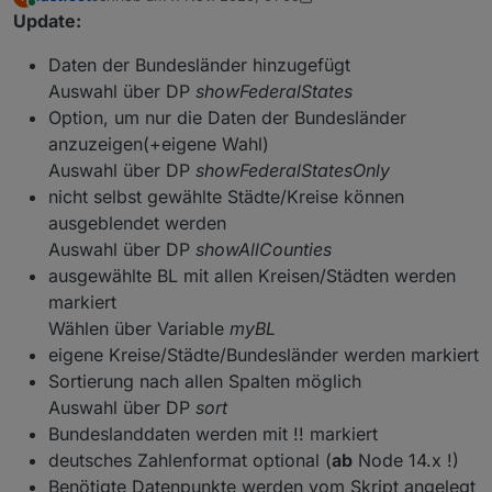
Österreich
habe ich einmal versucht, die Daten für
Ich hoffe jemand kann es gebrauchen, über Feedback
zuletzt editiert von fastfoot
11. Juli 2020, 07:01
Online
Update:
Deutschland anhand der 7 Tage Werte
würde ich mich natürlich freuen.
zusammenzufassen. Grundlage dieser Daten ist der
Features:
Daten der Bundesländer hinzugefügt
Covid 19 Adapter, weshalb er vor Nutzung installiert
und konfiguriert(Städte und Kreise) werden muss
Eigene Kreise/Städte können definiert werden,
Auswahl über DP
showFederalStates
die Anzeige erfolgt dann am Beginn der Tabelle
Option, um nur die Daten der Bundesländer
Einfache Darstellung in VIS
anzuzeigen(+eigene Wahl)
Ein Minimalwert kann definiert werden, kleinere
Werte werden ausgeblendet
Auswahl über DP
showFederalStatesOnly
nicht selbst gewählte Städte/Kreise können
Skript für 7 Tage Werte aller Landkreise
Die Daten stehen als JSON und HTML Tabelle zur
ausgeblendet werden
Verfügung, um sie in VIS darstellen zu können
Auswahl über DP
showAllCounties
Die Aktualisierung erfolgt sobald der Covid19
ausgewählte BL mit allen Kreisen/Städten werden
Simples VIS Template alle Daten
Adapter neue Daten liefert
markiert
(erfordert den inventwo widget Adapter)
Bewertung mit Ampelfarben
Wählen über Variable
myBL
eigene Kreise/Städte/Bundesländer werden markiert
Wahlweise können alle Landkreisdaten des
Sortierung nach allen Spalten möglich
Covid19 Adapters angezeigt werden
Auswahl über DP
sort
Zusätzliche Features und Updates bitte im
Bundeslanddaten werden mit !! markiert
Thread nachlesen, die neueste Version befindet
deutsches Zahlenformat optional (
ab
Node 14.x !)
sich immer in diesem Beitrag
Benötigte Datenpunkte werden vom Skript angelegt