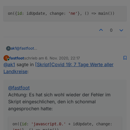
on({
id
: idUpdate, change:
'ne'
}, () => main())
0
@
fastfoot
ak1
A
Achtung: Es hat sich wohl wieder der Fehler im Skript
fastfoot
schrieb am
6. Nov. 2020, 22:17
F
eingeschlichen, den ich schonmal angesprochen hatte:
zuletzt editiert von
Online
@
ak1
sagte in
[Skript]Covid 19: 7 Tage Werte aller
statt
Landkreise
:
@
fastfoot
Achtung: Es hat sich wohl wieder der Fehler im
Skript eingeschlichen, den ich schonmal
angesprochen hatte:
on({
id
:
'javascript.0.'
+ idUpdate, change: