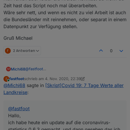
Zeit hast das Script noch mal überarbeiten.
Wäre sehr nett, und wenn es nicht zu viel Arbeit ist auch
die Bundesländer mit reinnehmen, oder separat in einem
Datenpunkt zur Verfügung stellen.
Gruß Michael
F
2 Antworten
0
@
fastfoot
Michi68
M
Hallo,
fastfoot
schrieb am
4. Nov. 2020, 22:39
F
ich habe heute ein update auf die coronavirus-
zuletzt editiert von fastfoot
11. Mai 2020, 00:43
Online
@
Michi68
sagte in
[Skript]Covid 19: 7 Tage Werte aller
statistics 0.6.3 gemacht, und dann gesehen das ich
Spoiler
eine ganze Menge Warnungen bekomme.
Landkreise
:
Liegt sehr wahrscheinlich daran das jetzt auch die
Bundesländer einen Datenpunkt cases_per_100k
@
fastfoot
const idData = 'coronavirus-statistics.0.Germ
bekommen haben, und dort die Datenpunkt BL,
in

Hallo,
Nun fehlen aber leider die Kreise. Könntest du wenn
cases_per_population, death_rate fehlen.
const idData = 'coronavirus-statistics.0.Germ
ich habe heute ein update auf die coronavirus-
du Zeit hast das Script noch mal überarbeiten.
Da meine Javascript Kenntnisse doch sehr
statistics 0.6.3 gemacht, und dann gesehen das ich
Wäre sehr nett, und wenn es nicht zu viel Arbeit ist
Gruß Michael
bescheiden sind, man könnte auch sagen nicht