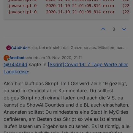
javascript.0
2020-11-19 21:01:09.814	
error
(225
javascript.0
2020-11-19 21:01:09.814	
error
(225
0
Hallo, bei mir sieht das Ganze so aus. Müssten, nach
G4l4h4d
G
dem starten des Scriptes, nicht alle Felder ausgefüllt
fastfoot
schrieb am
19. Nov. 2020, 21:11
F
werden?
Json zeigt nichts an
zuletzt editiert von
Online
@
G4l4h4d
sagte in
[Skript]Covid 19: 7 Tage Werte aller
showAllCounties steht auf false
showFederalStates steht auf false
Muss ich da im Script etwas ändern?
Landkreise
:
Bekomme im LOG auch folgende Fehler.
Also hier läuft das Skript. Im LOG wird Zeile 19 gezeigt,
da sind im Original aber Kommentare. Du solltest
javascript.0	2020-11-19 21:01:09.816	error
obiges Skript noch einmal laden und auch die VIS, da
javascript.0	2020-11-19 21:01:09.816	error
kannst du ShowAllCounties und die BL auch einschalten.
javascript.0	2020-11-19 21:01:09.816	error
javascript.0	2020-11-19 21:01:09.815	error	
Ansonsten solltest Du mindestens eine Stadt in MyCities
javascript.0	2020-11-19 21:01:09.815	error	
definieren, am Besten das Skript so wie es ist einmal
javascript.0	2020-11-19 21:01:09.815	error
laufen lassen um Ergebnisse zu sehen. Es ist richtig, alle
javascript.0	2020-11-19 21:01:09.815	error
javascript.0	2020-11-19 21:01:09.815	error	