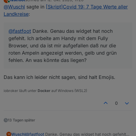
mir aufgefallen daß nur die roten Ampeln angezeigt
zuletzt editiert von
Online
@
Wuschl
sagte in
[Skript]Covid 19: 7 Tage Werte aller
werden, gelb und grün fehlen. An was könnte das
liegen?
Landkreise
:
@
fastfoot
Danke. Genau das widget hat noch
gefehlt. Ich arbeite am Handy mit dem Fully
Browser, und da ist mir aufgefallen daß nur die
roten Ampeln angezeigt werden, gelb und grün
fehlen. An was könnte das liegen?
Das kann ich leider nicht sagen, sind halt Emojis.
iobroker läuft unter
Docker
auf Windows (WSL2)
0
13 Tagen später
Wuschl
@
fastfoot
Danke. Genau das widget hat noch gefehlt.
W