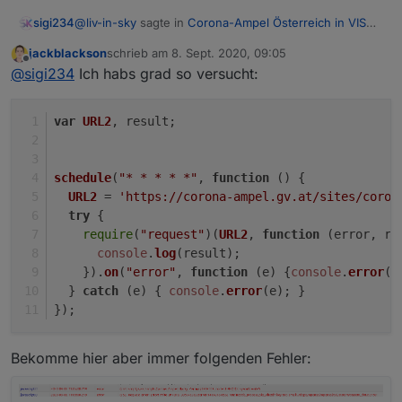
@
liv-in-sky
sagte in
Corona-Ampel Österreich in VIS
sigi234
anzeigen
:
jackblackson
schrieb am
8. Sept. 2020, 09:05
zuletzt editiert von
Offline
wenn die daten in einem dp stehen mit
@
sigi234
Ich habs grad so versucht:
Hallo, wie bekomme ich sie in einen DP?
var
URL2
, result;
schedule
(
"* * * * *"
, 
function
 (
) {
URL2
 = 
'https://corona-ampel.gv.at/sites/coron
try
 {
require
(
"request"
)(
URL2
, 
function
 (
error, re
console
.
log
(result);
    }).
on
(
"error"
, 
function
 (
e
) {
console
.
error
(e
  } 
catch
 (e) { 
console
.
error
(e); }
});
Bekomme hier aber immer folgenden Fehler: