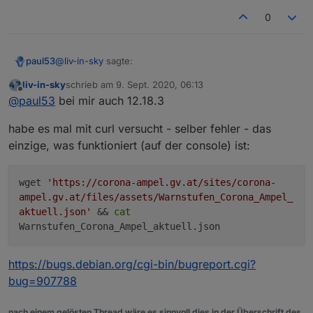
0
@
liv-in-sky
sagte:
paul53
liv-in-sky
schrieb am
9. Sept. 2020, 06:13
zuletzt editiert von
Offline
einstellungen in node
@
paul53
bei mir auch 12.18.3
habe es mal mit curl versucht - selber fehler - das
Welche Node-Version ? Meine ist 12.18.3.
einzige, was funktioniert (auf der console) ist:
wget
'https://corona-ampel.gv.at/sites/corona-
ampel.gv.at/files/assets/Warnstufen_Corona_Ampel_
aktuell.json'
&&
cat
Warnstufen_Corona_Ampel_aktuell.json
https://bugs.debian.org/cgi-bin/bugreport.cgi?
bug=907788
nach einem gelösten Thread wäre es sinnvoll dies in der Überschrift des