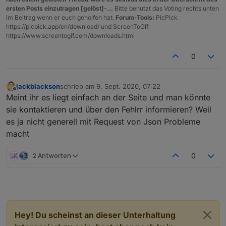
ersten Posts einzutragen [gelöst]-...
Bitte benutzt das Voting rechts unten
im Beitrag wenn er euch geholfen hat.
Forum-Tools:
PicPick
https://picpick.app/en/download/ und ScreenToGif
https://www.screentogif.com/downloads.html
0
jackblackson
schrieb am
9. Sept. 2020, 07:22
zuletzt editiert von
Offline
Meint ihr es liegt einfach an der Seite und man könnte
sie kontaktieren und über den Fehlrr informieren? Weil
es ja nicht generell mit Request von Json Probleme
macht
2 Antworten
0
Hey! Du scheinst an dieser Unterhaltung