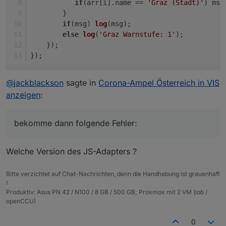
if
(arr[i].
name
 == 
'Graz (Stadt)'
) msg
        }
if
(msg) 
log
(msg);
else
log
(
'Graz Warnstufe: 1'
);
    });
});
@
jackblackson
sagte in
Corona-Ampel Österreich in VIS
anzeigen
:
bekomme dann folgende Fehler:
Welche Version des JS-Adapters ?
Bitte verzichtet auf Chat-Nachrichten, denn die Handhabung ist grauenhaft
!
Produktiv: Asus PN 42 / N100 / 8 GB / 500 GB; Proxmox mit 2 VM (iob /
openCCU)
0