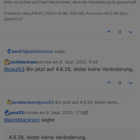
Bitte verzichtet auf Chat-Nachrichten, denn die Handhabung ist grauenhaft
!
Produktiv: Asus PN 42 / N100 / 8 GB / 500 GB; Proxmox mit 2 VM (iob /
openCCU)
0
@
jackblackson
sagte:
paul53
jackblackson
schrieb am
8. Sept. 2020, 11:43
zuletzt editiert von
Offline
Version 4.6.17
@
paul53
Bin jetzt auf 4.6.26, leider keine Veränderung.
0
Dann versuche es mal mit Version 4.6.26 (erst latest
4.7.3, dann zurück auf 4.6.26).
jackblackson
@
paul53
Bin jetzt auf 4.6.26, leider keine
Veränderung.
paul53
schrieb am
8. Sept. 2020, 17:15
zuletzt editiert von paul53
9. Aug. 2020, 19:22
Offline
@
jackblackson
sagte:
4.6.26, leider keine Veränderung.