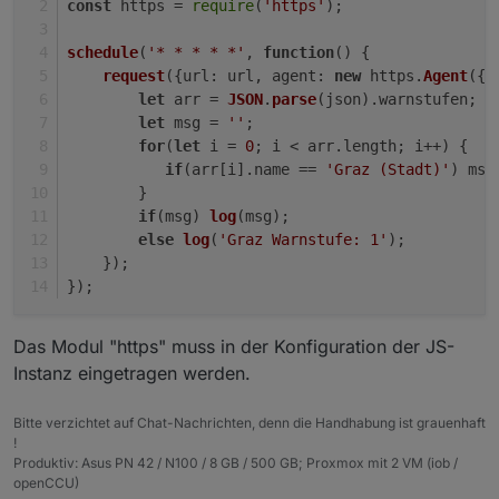
const
 https = 
require
(
'https'
);
schedule
(
'* * * * *'
, 
function
(
) {
request
({
url
: url, 
agent
: 
new
 https.
Agent
({ 
let
 arr = 
JSON
.
parse
(json).
warnstufen
;
let
 msg = 
''
;
for
(
let
 i = 
0
; i < arr.
length
; i++) {
if
(arr[i].
name
 == 
'Graz (Stadt)'
) msg
        }
if
(msg) 
log
(msg);
else
log
(
'Graz Warnstufe: 1'
);
    });
});
Das Modul "https" muss in der Konfiguration der JS-
Instanz eingetragen werden.
Bitte verzichtet auf Chat-Nachrichten, denn die Handhabung ist grauenhaft
!
Produktiv: Asus PN 42 / N100 / 8 GB / 500 GB; Proxmox mit 2 VM (iob /
openCCU)