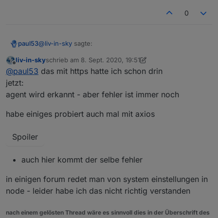
0
@
liv-in-sky
sagte:
paul53
liv-in-sky
schrieb am
8. Sept. 2020, 19:51
zuletzt editiert von liv-in-sky
9. Aug. 2020, 21:52
Offline
Agent is not defined
@
paul53
das mit https hatte ich schon drin
jetzt:
agent wird erkannt - aber fehler ist immer noch
Neuer Versuch ohne Fehlermeldung (funktioniert bei
mir allerdings auch ohne Option agent):
habe einiges probiert auch mal mit axios
const url = 'https://corona-ampel.gv.at/sites/
const https = require('https');

Das Modul "https" muss in der Konfiguration der JS-
Spoiler
Instanz eingetragen werden.
schedule('* * * * *', function() {

    request({url: url, agent: new https.Agent(
auch hier kommt der selbe fehler
        let arr = JSON.parse(json).warnstufen;

        let msg = '';

in einigen forum redet man von system einstellungen in
        for(let i = 0; i < arr.length; i++) {

           if(arr[i].name == 'Graz (Stadt)') m
node - leider habe ich das nicht richtig verstanden
        }

        if(msg) log(msg);

nach einem gelösten Thread wäre es sinnvoll dies in der Überschrift des
        else log('Graz Warnstufe: 1');
