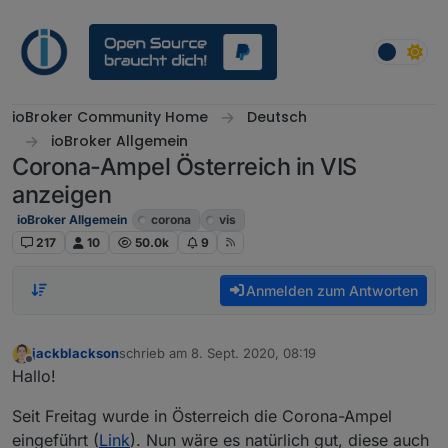
Weiter zum Inhalt
ioBroker Community Home
Deutsch
ioBroker Allgemein
Corona-Ampel Österreich in VIS
anzeigen
ioBroker Allgemein
corona
vis
217
10
50.0k
9
Anmelden zum Antworten
jackblackson
schrieb am
8. Sept. 2020, 08:19
zuletzt editiert von
Offline
Hallo!
Seit Freitag wurde in Österreich die Corona-Ampel
eingeführt (
Link
). Nun wäre es natürlich gut, diese auch