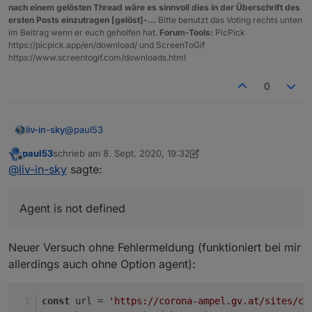
javascript.0
2020-09-08 19:50:40.952	
info
(146
nach einem gelösten Thread wäre es sinnvoll dies in der Überschrift des
const url = 'https://corona-ampel.gv.at/sites/
javascript.0
2020-09-08 19:50:40.952	
info
(146
ersten Posts einzutragen [gelöst]-...
Bitte benutzt das Voting rechts unten
im Beitrag wenn er euch geholfen hat.
Forum-Tools:
PicPick
javascript.0
2020-09-08 19:50:40.952	
info
(146
schedule('* * * * *', function() {

https://picpick.app/en/download/ und ScreenToGif
javascript.0
2020-09-08 19:50:40.952	
info
(146
    request({url: url, agent: new Agent({ reje
https://www.screentogif.com/downloads.html
javascript.0
2020-09-08 19:50:40.951	
info
(146
        let arr = JSON.parse(json).warnstufen;

        let msg = '';

javascript.0
2020-09-08 19:50:40.950	
info
(146
0
        for(let i = 0; i < arr.length; i++) {

           if(arr[i].name == 'Graz (Stadt)') m
        }

        if(msg) log(msg);

@
paul53
liv-in-sky
        else log('Graz Warnstufe: 1');

paul53
schrieb am
8. Sept. 2020, 19:32
    });

ReferenceError: Agent is not defined
zuletzt editiert von paul53
9. Aug. 2020, 21:32
Offline
@
liv-in-sky
sagte:
Agent is not defined
Neuer Versuch ohne Fehlermeldung (funktioniert bei mir
allerdings auch ohne Option agent):
const
 url = 
'https://corona-ampel.gv.at/sites/co