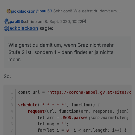
@
paul53
Sehr cool! Wie gehst du damit um,
jackblackson
wenn Graz nicht mehr Stufe 2 ist, sondern 1 -
paul53
schrieb am
8. Sept. 2020, 10:22
dann findet er ja nichts mehr.
Hab es bei mir mal 1:1 reinkopiert, und bekomme
zuletzt editiert von paul53
9. Aug. 2020, 12:22
Offline
@
jackblackson
sagte:
dann folgende Fehler:
Wie gehst du damit um, wenn Graz nicht mehr
Stufe 2 ist, sondern 1 - dann findet er ja nichts
mehr.
So:
const
 url = 
'https://corona-ampel.gv.at/sites/co
schedule
(
'* * * * *'
, 
function
(
) {
request
(url, 
function
(
err, response, json
) {
let
 arr = 
JSON
.
parse
(json).
warnstufen
;
let
 msg = 
''
;
for
(
let
 i = 
0
; i < arr.
length
; i++) {