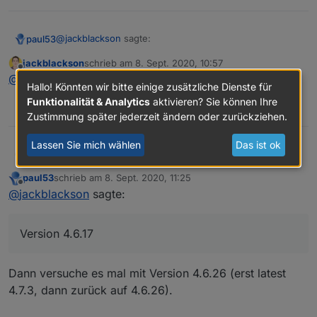
@
jackblackson
sagte:
paul53
jackblackson
schrieb am
8. Sept. 2020, 10:57
zuletzt editiert von
Offline
Wie gehst du damit um, wenn Graz nicht mehr
@
paul53
Version 4.6.17
Hallo! Könnten wir bitte einige zusätzliche Dienste für
Stufe 2 ist, sondern 1 - dann findet er ja nichts
Funktionalität & Analytics
aktivieren? Sie können Ihre
So:
mehr.
0
Zustimmung später jederzeit ändern oder zurückziehen.
const url = 'https://corona-ampel.gv.at/sites/
Lassen Sie mich wählen
Das ist ok
jackblackson
@
paul53
Version 4.6.17
@
jackblackson
sagte in
Corona-Ampel Österreich in VIS
schedule('* * * * *', function() {

anzeigen
:
    request(url, function(err, response, json) 
paul53
schrieb am
8. Sept. 2020, 11:25
        let arr = JSON.parse(json).warnstufen;

zuletzt editiert von
Offline
@
jackblackson
sagte:
bekomme dann folgende Fehler:
        let msg = '';

        for(let i = 0; i < arr.length; i++) {

           if(arr[i].name == 'Graz (Stadt)') m
Welche Version des JS-Adapters ?
Version 4.6.17
        }

        if(msg) log(msg);

        else log('Graz Warnstufe: 1');

Dann versuche es mal mit Version 4.6.26 (erst latest
    });

4.7.3, dann zurück auf 4.6.26).