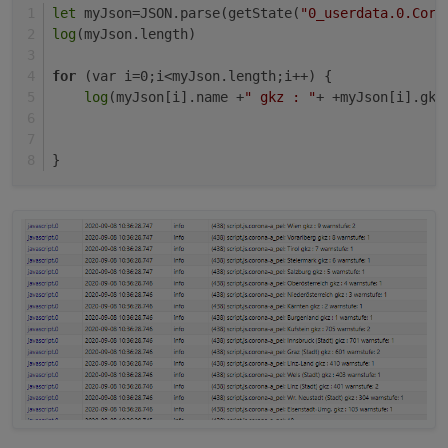
let
 myJson=JSON.parse(getState(
"0_userdata.0.Coro
Bezirk gibt. Dies macht es etwas schwierig, da
log
(myJson.length)
etwas abzufragen..habt ihr eine Idee, wie man
das am besten umsetzen könnte?
for
 (var i=0;i<myJson.length;i++) {
log
(myJson[i].name +
" gkz : "
+ +myJson[i].gkz
}