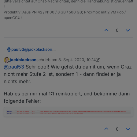
Bitte verzichtet auf Chat-Nachrichten, denn die Handhabung ist grauenhaft
!
Produktiv: Asus PN 42 / N100 / 8 GB / 500 GB; Proxmox mit 2 VM (iob /
openCCU)
0
@
jackblackson
paul53
Dieses Script zeigt mir für Graz jede Minute die
jackblackson
schrieb am
8. Sept. 2020, 10:14
Warnstufe 2:
const url = 'https://corona-ampel.gv.at/sites/
zuletzt editiert von jackblackson
9. Aug. 2020, 12:17
Offline
@
paul53
Sehr cool! Wie gehst du damit um, wenn Graz
schedule('* * * * *', function() {

nicht mehr Stufe 2 ist, sondern 1 - dann findet er ja
    request(url, function(err, response, json) 
nichts mehr.
        let arr = JSON.parse(json).warnstufen;

        for(let i = 0; i < arr.length; i++) {

Hab es bei mir mal 1:1 reinkopiert, und bekomme dann
           if(arr[i].name == 'Graz (Stadt)') l
folgende Fehler:
        }

    });

0