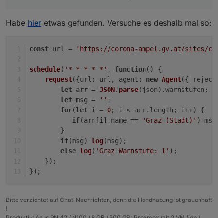
Habe
hier
etwas gefunden. Versuche es deshalb mal so:
const
 url = 
'https://corona-ampel.gv.at/sites/co
schedule
(
'* * * * *'
, 
function
(
) {
request
({
url
: url, 
agent
: 
new
Agent
({ 
reject
let
 arr = 
JSON
.
parse
(json).
warnstufen
;
let
 msg = 
''
;
for
(
let
 i = 
0
; i < arr.
length
; i++) {
if
(arr[i].
name
 == 
'Graz (Stadt)'
) msg
        }
if
(msg) 
log
(msg);
else
log
(
'Graz Warnstufe: 1'
);
    });
});
Bitte verzichtet auf Chat-Nachrichten, denn die Handhabung ist grauenhaft
!
Produktiv: Asus PN 42 / N100 / 8 GB / 500 GB; Proxmox mit 2 VM (iob /