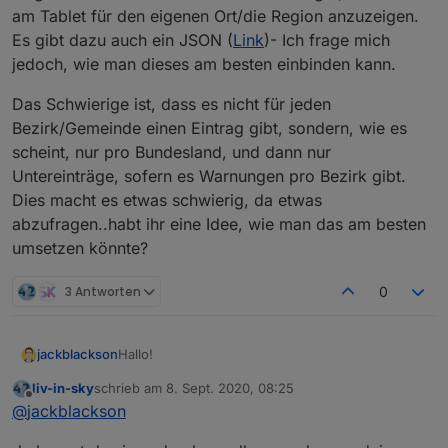
am Tablet für den eigenen Ort/die Region anzuzeigen.
Es gibt dazu auch ein JSON (
Link
)- Ich frage mich
jedoch, wie man dieses am besten einbinden kann.
Das Schwierige ist, dass es nicht für jeden
Bezirk/Gemeinde einen Eintrag gibt, sondern, wie es
scheint, nur pro Bundesland, und dann nur
Untereinträge, sofern es Warnungen pro Bezirk gibt.
Dies macht es etwas schwierig, da etwas
abzufragen..habt ihr eine Idee, wie man das am besten
umsetzen könnte?
3 Antworten
0
Hallo!
jackblackson
liv-in-sky
schrieb am
8. Sept. 2020, 08:25
Seit Freitag wurde in Österreich die Corona-
zuletzt editiert von
Offline
@
jackblackson
Ampel eingeführt (
Link
). Nun wäre es natürlich
gut, diese auch am Tablet für den eigenen
Das Schwierige ist, dass es nicht für jeden