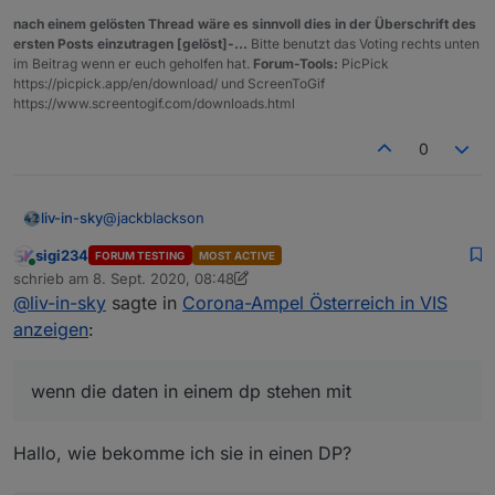
nach einem gelösten Thread wäre es sinnvoll dies in der Überschrift des
ersten Posts einzutragen [gelöst]-...
Bitte benutzt das Voting rechts unten
im Beitrag wenn er euch geholfen hat.
Forum-Tools:
PicPick
https://picpick.app/en/download/ und ScreenToGif
https://www.screentogif.com/downloads.html
0
@
jackblackson
liv-in-sky
sigi234
FORUM TESTING
MOST ACTIVE
wenn die daten in einem dp stehen mit
Online
schrieb am
8. Sept. 2020, 08:48
zuletzt editiert von sigi234
9. Aug. 2020, 10:56
@
liv-in-sky
sagte in
Corona-Ampel Österreich in VIS
let myJson=JSON.parse(getState("0_userdata.0
log(myJson.length)

anzeigen
:
for (var i=0;i<myJson.length;i++) {

    log(myJson[i].name +" gkz : "+ +myJson[i
wenn die daten in einem dp stehen mit
Hallo, wie bekomme ich sie in einen DP?