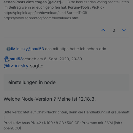
ersten Posts einzutragen [gelöst]-...
Bitte benutzt das Voting rechts unten
    });

im Beitrag wenn er euch geholfen hat.
Forum-Tools:
PicPick
https://picpick.app/en/download/ und ScreenToGif
https://www.screentogif.com/downloads.html
0
@
paul53
das mit https hatte ich schon drin
liv-in-sky
jetzt:
paul53
schrieb am
8. Sept. 2020, 20:39
agent wird erkannt - aber fehler ist immer noch
habe einiges probiert auch mal mit axios
zuletzt editiert von
Offline
@
liv-in-sky
sagte:
Spoiler
einstellungen in node
auch hier kommt der selbe fehler
Welche Node-Version ? Meine ist 12.18.3.
in einigen forum redet man von system einstellungen
in node - leider habe ich das nicht richtig verstanden
Bitte verzichtet auf Chat-Nachrichten, denn die Handhabung ist grauenhaft
!
Produktiv: Asus PN 42 / N100 / 8 GB / 500 GB; Proxmox mit 2 VM (iob /
openCCU)