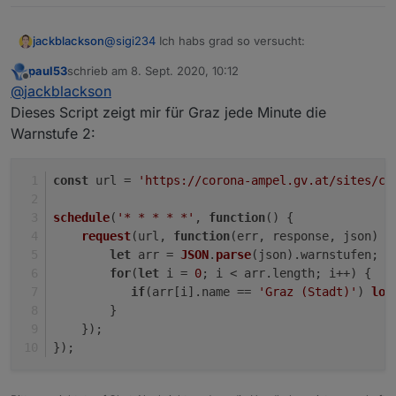
@
sigi234
Ich habs grad so versucht:
jackblackson
paul53
schrieb am
8. Sept. 2020, 10:12
var URL2, result;

zuletzt editiert von
Offline
@
jackblackson
Bekomme hier aber immer folgenden Fehler:
Dieses Script zeigt mir für Graz jede Minute die
schedule("* * * * *", function () {

Warnstufe 2:
  URL2 = 'https://corona-ampel.gv.at/site
  try {

    require("request")(URL2, function (er
const
 url = 
'https://corona-ampel.gv.at/sites/co
      console.log(result);

    }).on("error", function (e) {console.e
schedule
(
'* * * * *'
, 
function
(
) {
  } catch (e) { console.error(e); }

request
(url, 
function
(
err, response, json
) {
let
 arr = 
JSON
.
parse
(json).
warnstufen
;
for
(
let
 i = 
0
; i < arr.
length
; i++) {
if
(arr[i].
name
 == 
'Graz (Stadt)'
) 
log
        }
    });
});