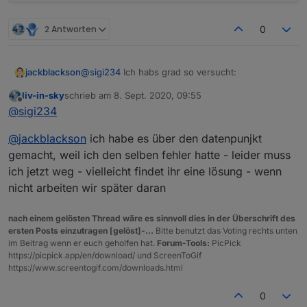
2 Antworten
0
@
sigi234
Ich habs grad so versucht:
jackblackson
liv-in-sky
schrieb am
8. Sept. 2020, 09:55
var URL2, result;

zuletzt editiert von
Offline
@
sigi234
Bekomme hier aber immer folgenden Fehler:
@
jackblackson
ich habe es über den datenpunjkt
schedule("* * * * *", function () {

  URL2 = 'https://corona-ampel.gv.at/site
gemacht, weil ich den selben fehler hatte - leider muss
  try {

ich jetzt weg - vielleicht findet ihr eine lösung - wenn
    require("request")(URL2, function (er
nicht arbeiten wir später daran
      console.log(result);

    }).on("error", function (e) {console.e
  } catch (e) { console.error(e); }

nach einem gelösten Thread wäre es sinnvoll dies in der Überschrift des
ersten Posts einzutragen [gelöst]-...
Bitte benutzt das Voting rechts unten
im Beitrag wenn er euch geholfen hat.
Forum-Tools:
PicPick
https://picpick.app/en/download/ und ScreenToGif
https://www.screentogif.com/downloads.html
0