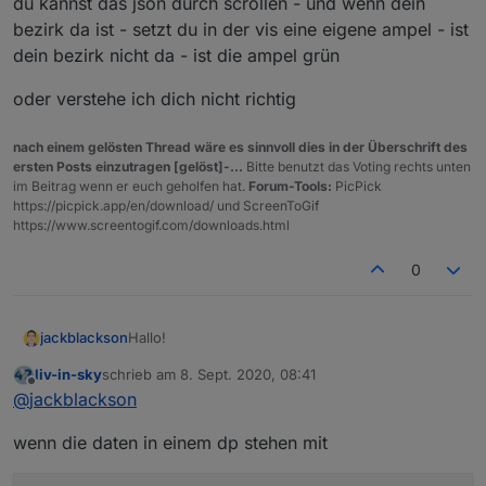
du kannst das json durch scrollen - und wenn dein
Ort/die Region anzuzeigen. Es gibt dazu auch ein
Bezirk/Gemeinde einen Eintrag gibt, sondern,
JSON (
Link
)- Ich frage mich jedoch, wie man
wie es scheint, nur pro Bundesland, und dann
bezirk da ist - setzt du in der vis eine eigene ampel - ist
dieses am besten einbinden kann.
nur Untereinträge, sofern es Warnungen pro
dein bezirk nicht da - ist die ampel grün
Bezirk gibt. Dies macht es etwas schwierig, da
etwas abzufragen..habt ihr eine Idee, wie man
oder verstehe ich dich nicht richtig
das am besten umsetzen könnte?
nach einem gelösten Thread wäre es sinnvoll dies in der Überschrift des
ersten Posts einzutragen [gelöst]-...
Bitte benutzt das Voting rechts unten
im Beitrag wenn er euch geholfen hat.
Forum-Tools:
PicPick
https://picpick.app/en/download/ und ScreenToGif
https://www.screentogif.com/downloads.html
0
Hallo!
jackblackson
liv-in-sky
schrieb am
8. Sept. 2020, 08:41
Seit Freitag wurde in Österreich die Corona-
zuletzt editiert von
Offline
@
jackblackson
Ampel eingeführt (
Link
). Nun wäre es natürlich
gut, diese auch am Tablet für den eigenen
Das Schwierige ist, dass es nicht für jeden
wenn die daten in einem dp stehen mit
Ort/die Region anzuzeigen. Es gibt dazu auch ein
Bezirk/Gemeinde einen Eintrag gibt, sondern,
JSON (
Link
)- Ich frage mich jedoch, wie man
wie es scheint, nur pro Bundesland, und dann
dieses am besten einbinden kann.
nur Untereinträge, sofern es Warnungen pro