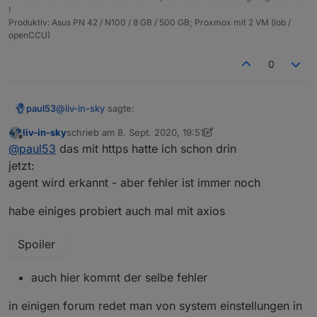
!
Produktiv: Asus PN 42 / N100 / 8 GB / 500 GB; Proxmox mit 2 VM (iob /
openCCU)
0
@
liv-in-sky
sagte:
paul53
liv-in-sky
schrieb am
8. Sept. 2020, 19:51
zuletzt editiert von liv-in-sky
9. Aug. 2020, 21:52
Offline
Agent is not defined
@
paul53
das mit https hatte ich schon drin
jetzt:
agent wird erkannt - aber fehler ist immer noch
Neuer Versuch ohne Fehlermeldung (funktioniert bei
mir allerdings auch ohne Option agent):
habe einiges probiert auch mal mit axios
const url = 'https://corona-ampel.gv.at/sites/
const https = require('https');

Das Modul "https" muss in der Konfiguration der JS-
Spoiler
Instanz eingetragen werden.
schedule('* * * * *', function() {

    request({url: url, agent: new https.Agent(
auch hier kommt der selbe fehler
        let arr = JSON.parse(json).warnstufen;

        let msg = '';

in einigen forum redet man von system einstellungen in
        for(let i = 0; i < arr.length; i++) {
