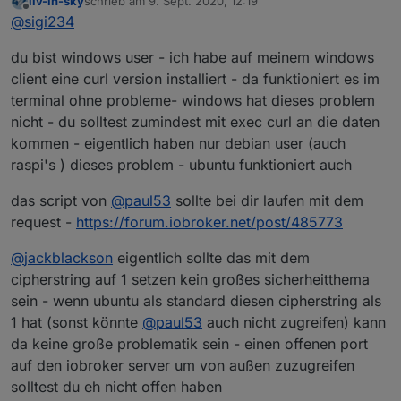
liv-in-sky
schrieb am
9. Sept. 2020, 12:19
zuletzt editiert von
Offline
diese auch am Tablet für den eigenen Ort/die
@
sigi234
Region anzuzeigen
Ich glaube da muss man anfragen.
du bist windows user - ich habe auf meinem windows
client eine curl version installiert - da funktioniert es im
Zitat:
terminal ohne probleme- windows hat dieses problem
Die Status der Corona Ampel sind auch als Open Data
nicht - du solltest zumindest mit exec curl an die daten
unter
https://www.data.gv.at/corona-ampel
verfügbar.
kommen - eigentlich haben nur debian user (auch
Wenn Sie eine Anwendung oder Visualisierung
raspi's ) dieses problem - ubuntu funktioniert auch
basierend auf diesen Daten erstellt haben, reichen Sie
bitte für das Open Data-Anwendungsverzeichnis ein –
das script von
@
paul53
sollte bei dir laufen mit dem
das zugehörige Formular finden Sie unter
request -
https://forum.iobroker.net/post/485773
data.gv.at/anwendung-einreichen/
.
@
jackblackson
eigentlich sollte das mit dem
cipherstring auf 1 setzen kein großes sicherheitthema
sein - wenn ubuntu als standard diesen cipherstring als
1 hat (sonst könnte
@
paul53
auch nicht zugreifen) kann
da keine große problematik sein - einen offenen port
auf den iobroker server um von außen zuzugreifen
solltest du eh nicht offen haben