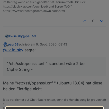
im Beitrag wenn er euch geholfen hat.
Forum-Tools:
PicPick
https://picpick.app/en/download/ und ScreenToGif
https://www.screentogif.com/downloads.html
0
@
paul53
liv-in-sky
paul53
schrieb am
9. Sept. 2020, 08:43
@
jackblackson
(ist kein problem der seite)
zuletzt editiert von
Offline
@
liv-in-sky
sagte:
also bei mir läuft es, wenn ich eine änderung in der
/etc/ssl/openssl.cnf mache
"/etc/ssl/openssl.cnf " standard wäre 2 bei
CipherString -
Meine "/etc/ssl/openssl.cnf " (Ubuntu 18.04) hat diese
beiden Einträge nicht.
leider weiß ich nicht, was diese änderung insgesamt
für weitere sicherheits-relevante kommunikation hat
Bitte verzichtet auf Chat-Nachrichten, denn die Handhabung ist grauenhaft
die änderung bringt das sicherheitslevel von ssl um
!
eine stufe tiefer - letzte zeile in "/etc/ssl/openssl.cnf
Produktiv: Asus PN 42 / N100 / 8 GB / 500 GB; Proxmox mit 2 VM (iob /