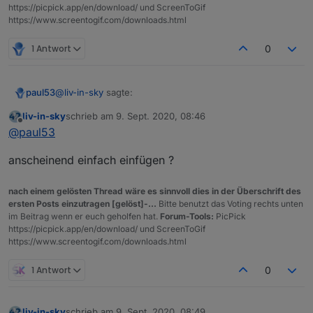
https://picpick.app/en/download/ und ScreenToGif
https://www.screentogif.com/downloads.html
1 Antwort
0
@
liv-in-sky
sagte:
paul53
liv-in-sky
schrieb am
9. Sept. 2020, 08:46
zuletzt editiert von
Offline
"/etc/ssl/openssl.cnf " standard wäre 2 bei
@
paul53
CipherString -
Meine "/etc/ssl/openssl.cnf " (Ubuntu 18.04) hat diese
anscheinend einfach einfügen ?
beiden Einträge nicht.
nach einem gelösten Thread wäre es sinnvoll dies in der Überschrift des
ersten Posts einzutragen [gelöst]-...
Bitte benutzt das Voting rechts unten
im Beitrag wenn er euch geholfen hat.
Forum-Tools:
PicPick
https://picpick.app/en/download/ und ScreenToGif
https://www.screentogif.com/downloads.html
1 Antwort
0
liv-in-sky
schrieb am
9. Sept. 2020, 08:49