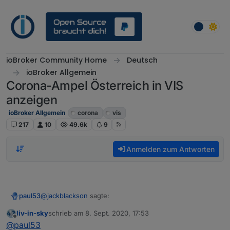
Weiter zum Inhalt
ioBroker Community Home
Deutsch
ioBroker Allgemein
Corona-Ampel Österreich in VIS
anzeigen
ioBroker Allgemein
corona
vis
217
10
49.6k
9
Anmelden zum Antworten
@
jackblackson
sagte:
paul53
liv-in-sky
schrieb am
8. Sept. 2020, 17:53
zuletzt editiert von
Offline
4.6.26, leider keine Veränderung.
@
paul53