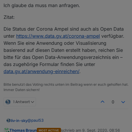
Ich glaube da muss man anfragen.
Zitat:
Die Status der Corona Ampel sind auch als Open Data
unter
https://www.data.gv.at/corona-ampel
verfügbar.
Wenn Sie eine Anwendung oder Visualisierung
basierend auf diesen Daten erstellt haben, reichen Sie
bitte für das Open Data-Anwendungsverzeichnis ein –
das zugehörige Formular finden Sie unter
data.gv.at/anwendung-einreichen/
.
Bitte benutzt das Voting rechts unten im Beitrag wenn er euch geholfen hat.
Immer Daten sichern!
1 Antwort
0
@
paul53
liv-in-sky
Thomas Braun
schrieb am
9. Sept. 2020, 08:56
MOST ACTIVE
@
jackblackson
(ist kein problem der seite)