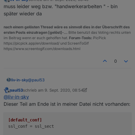
zuletzt editiert von
Offline
muss leider weg bzw. "handwerkerarbeiten " - bin
später wieder da
nach einem gelösten Thread wäre es sinnvoll dies in der Überschrift des
ersten Posts einzutragen [gelöst]-...
Bitte benutzt das Voting rechts unten
im Beitrag wenn er euch geholfen hat.
Forum-Tools:
PicPick
https://picpick.app/en/download/ und ScreenToGif
https://www.screentogif.com/downloads.html
0
@
paul53
liv-in-sky
paul53
schrieb am
9. Sept. 2020, 08:54
ich nutze debian 10
zuletzt editiert von paul53
9. Sept. 2020, 14:22
Offline
@
liv-in-sky
ubuntu nutze ich nicht
Dieser Teil am Ende ist in meiner Datei nicht vorhanden:
evtl findet sich das in ubuntu an anderer stelle
[default_conf]
https://askubuntu.com/questions/1233186/ubuntu-
ssl_conf
 = ssl_sect

20-04-how-to-set-lower-ssl-security-level