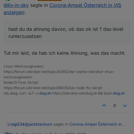
zuletzt editiert von
Online
@
liv-in-sky
sagte in
Corona-Ampel Österreich in VIS
also bei mir läuft es, wenn ich eine änderung in der
anzeigen
:
/etc/ssl/openssl.cnf mache
hast du da ahnung davon, ob das ok ist ? das level
runterzusetzen
Tut mir leid, da hab ich keine Ahnung, was das macht.
leider weiß ich nicht, was diese änderung insgesamt
für weitere sicherheits-relevante kommunikation hat
Linux-Werkzeugkasten:
die änderung bringt das sicherheitslevel von ssl um
https://forum.iobroker.net/topic/42952/der-kleine-iobroker-linux-
eine stufe tiefer - letzte zeile in "/etc/ssl/openssl.cnf
werkzeugkasten
"
standard wäre 2 bei CipherString -
NodeJS Fixer Skript:
https://forum.iobroker.net/topic/68035/iob-node-fix-skript
iob_diag: curl -sLf -o
diag.sh
https://iobroker.net/diag.sh && bash
diag.sh
0
@
Thomas-Braun
hast du da ahnung davon, ob das
ok ist ? das level runterzusetzen
PS: es braucht einen restart des iobroker servers
@
jackblackson
sagte in
Corona-Ampel Österreich in
sigi234
VIS anzeigen
: