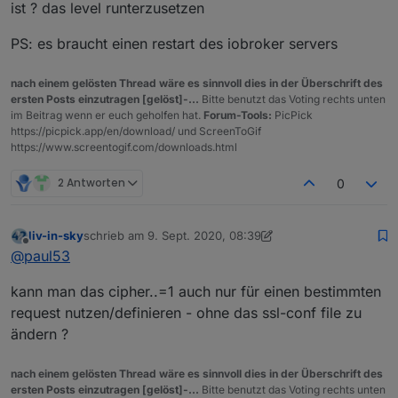
ist ? das level runterzusetzen
PS: es braucht einen restart des iobroker servers
nach einem gelösten Thread wäre es sinnvoll dies in der Überschrift des
ersten Posts einzutragen [gelöst]-...
Bitte benutzt das Voting rechts unten
im Beitrag wenn er euch geholfen hat.
Forum-Tools:
PicPick
https://picpick.app/en/download/ und ScreenToGif
https://www.screentogif.com/downloads.html
2 Antworten
0
liv-in-sky
schrieb am
9. Sept. 2020, 08:39
zuletzt editiert von liv-in-sky
9. Sept. 2020, 10:39
Offline
@
paul53
kann man das cipher..=1 auch nur für einen bestimmten
request nutzen/definieren - ohne das ssl-conf file zu
ändern ?
nach einem gelösten Thread wäre es sinnvoll dies in der Überschrift des
ersten Posts einzutragen [gelöst]-...
Bitte benutzt das Voting rechts unten