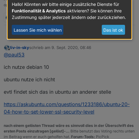
Hallo! Könnten wir bitte einige zusätzliche Dienste für
"
standard wäre 2 bei CipherString -
openCCU)
Funktionalität & Analytics
aktivieren? Sie können Ihre
Zustimmung später jederzeit ändern oder zurückziehen.
2 Antworten
0
Lassen Sie mich wählen
Das ist ok
@
Thomas-Braun
hast du da ahnung davon, ob das
@
liv-in-sky
sagte:
paul53
ok ist ? das level runterzusetzen
PS: es braucht einen restart des iobroker servers
liv-in-sky
schrieb am
9. Sept. 2020, 08:46
zuletzt editiert von
Offline
"/etc/ssl/openssl.cnf " standard wäre 2 bei
@
paul53
CipherString -
Meine "/etc/ssl/openssl.cnf " (Ubuntu 18.04) hat diese
ich nutze debian 10
beiden Einträge nicht.
ubuntu nutze ich nicht
evtl findet sich das in ubuntu an anderer stelle
https://askubuntu.com/questions/1233186/ubuntu-20-
04-how-to-set-lower-ssl-security-level
nach einem gelösten Thread wäre es sinnvoll dies in der Überschrift des
ersten Posts einzutragen [gelöst]-...
Bitte benutzt das Voting rechts unten
im Beitrag wenn er euch geholfen hat.
Forum-Tools:
PicPick