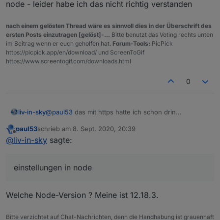
           if(arr[i].name == 'Graz (Stadt)') m
node - leider habe ich das nicht richtig verstanden
        }

        if(msg) log(msg);

nach einem gelösten Thread wäre es sinnvoll dies in der Überschrift des
        else log('Graz Warnstufe: 1');

ersten Posts einzutragen [gelöst]-...
Bitte benutzt das Voting rechts unten
    });

im Beitrag wenn er euch geholfen hat.
Forum-Tools:
PicPick
https://picpick.app/en/download/ und ScreenToGif
https://www.screentogif.com/downloads.html
0
@
paul53
das mit https hatte ich schon drin
liv-in-sky
jetzt:
paul53
schrieb am
8. Sept. 2020, 20:39
agent wird erkannt - aber fehler ist immer noch
habe einiges probiert auch mal mit axios
zuletzt editiert von
Offline
@
liv-in-sky
sagte:
Spoiler
einstellungen in node
auch hier kommt der selbe fehler
Welche Node-Version ? Meine ist 12.18.3.
in einigen forum redet man von system einstellungen
in node - leider habe ich das nicht richtig verstanden
Bitte verzichtet auf Chat-Nachrichten, denn die Handhabung ist grauenhaft