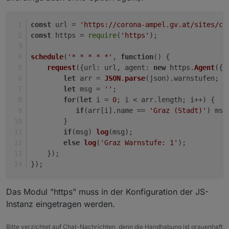
const
 url = 
'https://corona-ampel.gv.at/sites/co
const
 https = 
require
(
'https'
);
schedule
(
'* * * * *'
, 
function
(
) {
request
({
url
: url, 
agent
: 
new
 https.
Agent
({ 
let
 arr = 
JSON
.
parse
(json).
warnstufen
;
let
 msg = 
''
;
for
(
let
 i = 
0
; i < arr.
length
; i++) {
if
(arr[i].
name
 == 
'Graz (Stadt)'
) msg
        }
if
(msg) 
log
(msg);
else
log
(
'Graz Warnstufe: 1'
);
    });
});
Das Modul "https" muss in der Konfiguration der JS-
Instanz eingetragen werden.
Bitte verzichtet auf Chat-Nachrichten, denn die Handhabung ist grauenhaft