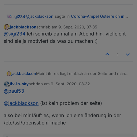
@
jackblackson
sagte in
Corona-Ampel Österreich in
sigi234
VIS anzeigen
:
jackblackson
schrieb am
9. Sept. 2020, 07:35
zuletzt editiert von
Offline
Meint ihr es liegt einfach an der Seite und man
@
sigi234
Ich schreib da mal am Abend hin, vielleicht
könnte sie kontaktieren und über den Fehlrr
sind sie ja motiviert da was zu machen :)
Würde hier mal fragen:
informieren? Weil es ja nicht generell mit Request
von Json Probleme macht
1
https://www.data.gv.at/katalog/dataset/52abfc2b-031c-
4875-b838-653abbfccf4e
jackblackson
Meint ihr es liegt einfach an der Seite und man
könnte sie kontaktieren und über den Fehlrr
liv-in-sky
schrieb am
9. Sept. 2020, 08:32
informieren? Weil es ja nicht generell mit Request
zuletzt editiert von
Offline
@
paul53
von Json Probleme macht
@
jackblackson
(ist kein problem der seite)
also bei mir läuft es, wenn ich eine änderung in der
/etc/ssl/openssl.cnf mache