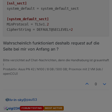
[ssl_sect]
system_default
 = system_default_sect

[system_default_sect]
MinProtocol
 = TLSv1.
2
CipherString
 = DEFAULT@SECLEVEL=
2
Wahrscheinlich funktioniert deshalb
request
auf die
Seite bei mir von Anfang an ?
Bitte verzichtet auf Chat-Nachrichten, denn die Handhabung ist grauenhaft
!
Produktiv: Asus PN 42 / N100 / 8 GB / 500 GB; Proxmox mit 2 VM (iob /
openCCU)
0
@
paul53
liv-in-sky
sigi234
FORUM TESTING
MOST ACTIVE
anscheinend einfach einfügen ?
Online