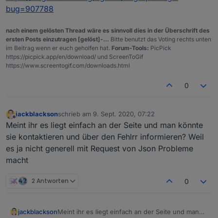
bug=907788
nach einem gelösten Thread wäre es sinnvoll dies in der Überschrift des
ersten Posts einzutragen [gelöst]-...
Bitte benutzt das Voting rechts unten
im Beitrag wenn er euch geholfen hat.
Forum-Tools:
PicPick
https://picpick.app/en/download/ und ScreenToGif
https://www.screentogif.com/downloads.html
0
jackblackson
schrieb am
9. Sept. 2020, 07:22
zuletzt editiert von
Offline
Meint ihr es liegt einfach an der Seite und man könnte
sie kontaktieren und über den Fehlrr informieren? Weil
es ja nicht generell mit Request von Json Probleme
macht
2 Antworten
0
jackblackson
Meint ihr es liegt einfach an der Seite und man