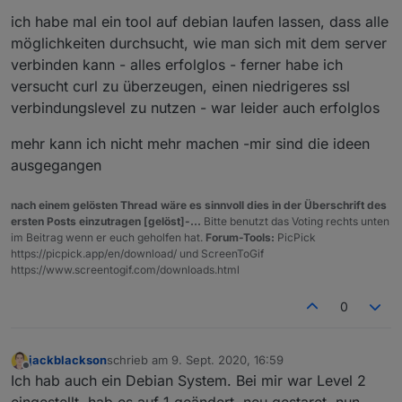
ich habe mal ein tool auf debian laufen lassen, dass alle
möglichkeiten durchsucht, wie man sich mit dem server
verbinden kann - alles erfolglos - ferner habe ich
versucht curl zu überzeugen, einen niedrigeres ssl
verbindungslevel zu nutzen - war leider auch erfolglos
mehr kann ich nicht mehr machen -mir sind die ideen
ausgegangen
nach einem gelösten Thread wäre es sinnvoll dies in der Überschrift des
ersten Posts einzutragen [gelöst]-...
Bitte benutzt das Voting rechts unten
im Beitrag wenn er euch geholfen hat.
Forum-Tools:
PicPick
https://picpick.app/en/download/ und ScreenToGif
https://www.screentogif.com/downloads.html
0
jackblackson
schrieb am
9. Sept. 2020, 16:59
zuletzt editiert von
Offline
Ich hab auch ein Debian System. Bei mir war Level 2
eingestellt, hab es auf 1 geändert, neu gestaret, nun