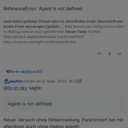
ReferenceError: Agent is not defined
Habe
hier
etwas gefunden. Versuche es deshalb mal
so:
nach einem gelösten Thread wäre es sinnvoll dies in der Überschrift des
const url = 'https://corona-ampel.gv.at/sites/
ersten Posts einzutragen [gelöst]-...
Bitte benutzt das Voting rechts unten
im Beitrag wenn er euch geholfen hat.
Forum-Tools:
PicPick
schedule('* * * * *', function() {

https://picpick.app/en/download/ und ScreenToGif
    request({url: url, agent: new Agent({ reje
https://www.screentogif.com/downloads.html
        let arr = JSON.parse(json).warnstufen;

        let msg = '';

0
        for(let i = 0; i < arr.length; i++) {

           if(arr[i].name == 'Graz (Stadt)') m
        }

        if(msg) log(msg);

@
paul53
liv-in-sky
        else log('Graz Warnstufe: 1');

paul53
schrieb am
8. Sept. 2020, 19:32
    });

ReferenceError: Agent is not defined
zuletzt editiert von paul53
9. Aug. 2020, 21:32
Offline
@
liv-in-sky
sagte:
Agent is not defined
Neuer Versuch ohne Fehlermeldung (funktioniert bei mir
allerdings auch ohne Option agent):