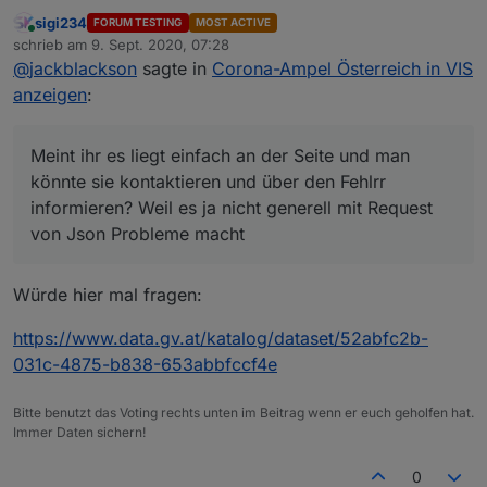
könnte sie kontaktieren und über den Fehlrr
sigi234
FORUM TESTING
MOST ACTIVE
informieren? Weil es ja nicht generell mit Request
Online
schrieb am
9. Sept. 2020, 07:28
von Json Probleme macht
zuletzt editiert von
@
jackblackson
sagte in
Corona-Ampel Österreich in VIS
anzeigen
:
Meint ihr es liegt einfach an der Seite und man
könnte sie kontaktieren und über den Fehlrr
informieren? Weil es ja nicht generell mit Request
von Json Probleme macht
Würde hier mal fragen:
https://www.data.gv.at/katalog/dataset/52abfc2b-
031c-4875-b838-653abbfccf4e
Bitte benutzt das Voting rechts unten im Beitrag wenn er euch geholfen hat.
Immer Daten sichern!
0