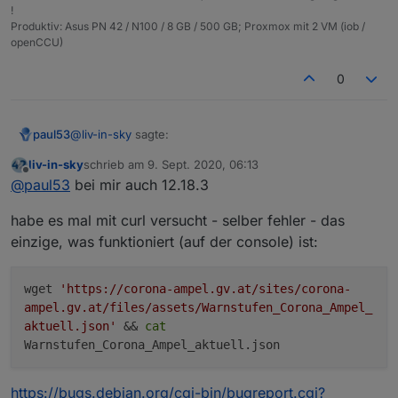
!
Produktiv: Asus PN 42 / N100 / 8 GB / 500 GB; Proxmox mit 2 VM (iob /
openCCU)
0
@
liv-in-sky
sagte:
paul53
liv-in-sky
schrieb am
9. Sept. 2020, 06:13
zuletzt editiert von
Offline
einstellungen in node
@
paul53
bei mir auch 12.18.3
habe es mal mit curl versucht - selber fehler - das
Welche Node-Version ? Meine ist 12.18.3.
einzige, was funktioniert (auf der console) ist:
wget
'https://corona-ampel.gv.at/sites/corona-
ampel.gv.at/files/assets/Warnstufen_Corona_Ampel_
aktuell.json'
&&
cat
Warnstufen_Corona_Ampel_aktuell.json
https://bugs.debian.org/cgi-bin/bugreport.cgi?