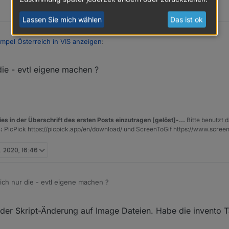
Lassen Sie mich wählen
Das ist ok
pel Österreich in VIS anzeigen
:
ie - evtl eigene machen ?
idget für die anzeige?
ker.vis-materialdesign.
es in der Überschrift des ersten Posts einzutragen [gelöst]-...
Bitte benutzt d
:
PicPick https://picpick.app/en/download/ und ScreenToGif https://www.scree
t. 2020, 16:46
ch nur die - evtl eigene machen ?
 der Skript-Änderung auf Image Dateien. Habe die invento T