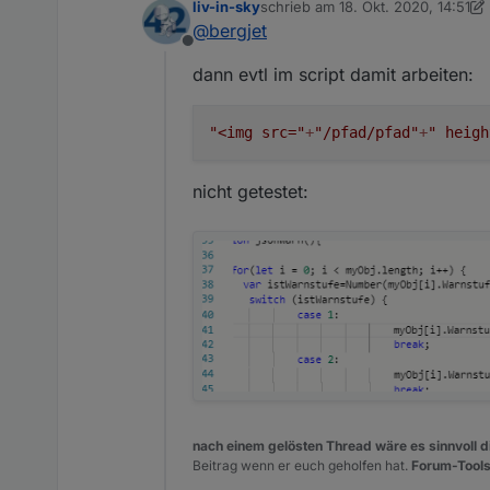
liv-in-sky
schrieb am
18. Okt. 2020, 14:51
zuletzt editiert von liv-in-sky
@
bergjet
du nutzt das invento json w
Offline
dann evtl im script damit arbeiten:
Die json Tabelle von den ioBro
"<img src="
+
"/pfad/pfad"
+
" heigh
nicht getestet:
nach einem gelösten Thread wäre es sinnvoll di
Beitrag wenn er euch geholfen hat.
Forum-Tools