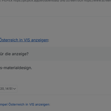
:
PicPick https://picpick.app/en/download/ und ScreenToGif https://www.scree
idget für die anzeige?
sterreich in VIS anzeigen
:
für die anzeige?
is-materialdesign.
020, 14:51
pel Österreich in VIS anzeigen
: