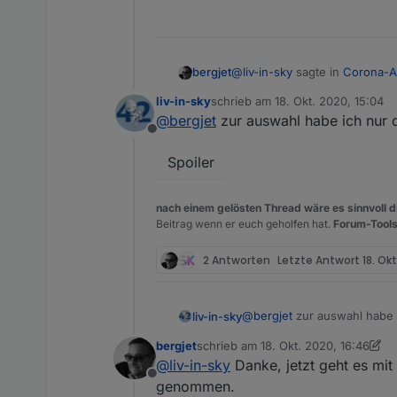
@
liv-in-sky
sagte in
Corona-Am
bergjet
liv-in-sky
schrieb am
18. Okt. 2020, 15:04
zuletzt editiert von
@
bergjet
zur auswahl habe ich nur d
du nutzt das invento json w
Offline
Spoiler
Die json Tabelle von den ioBro
nach einem gelösten Thread wäre es sinnvoll di
Beitrag wenn er euch geholfen hat.
Forum-Tools
2 Antworten
Letzte Antwort
18. Ok
@
bergjet
zur auswahl habe i
liv-in-sky
bergjet
schrieb am
18. Okt. 2020, 16:46
zuletzt editiert von bergjet
@
liv-in-sky
Danke, jetzt geht es mit
Spoiler
Offline
genommen.