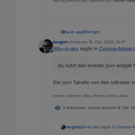
Beitrag wenn er euch geholfen hat.
Forum-Tools
@
bergjet
liv-in-sky
bergjet
schrieb am
18. Okt. 2020, 14:47
du nutzt das invento json w
zuletzt editiert von
@
liv-in-sky
sagte in
Corona-Ampel Ö
Offline
du nutzt das invento json widget 
Die json Tabelle von den ioBroker.v
homee, ioBroker, iMac, iPhone, Sonos, Alaxa
2 Antworten
Letzte Antwort
18. Okt. 2
@
liv-in-sky
sagte in
Corona-Am
bergjet