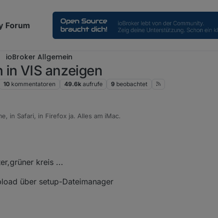
y Forum
ioBroker Allgemein
 in VIS anzeigen
10
kommentatoren
49.6k
aufrufe
9
beobachtet
e, in Safari, in Firefox ja. Alles am iMac.
er,grüner kreis ...
 upload über setup-Dateimanager