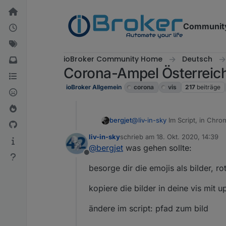
Weiter zum Inhalt
Communit
ioBroker Community Home
Deutsch
Corona-Ampel Österreich
ioBroker Allgemein
corona
vis
217
beiträge
bergjet
@
liv-in-sky
Im Script, in Chrom
liv-in-sky
schrieb am
18. Okt. 2020, 14:39
zuletzt editiert von
@
bergjet
was gehen sollte:
Offline
besorge dir die emojis als bilder, rot
kopiere die bilder in deine vis mit
ändere im script: pfad zum bild