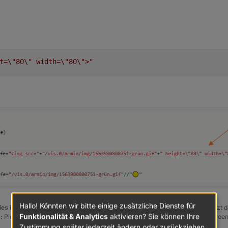
idget für die anzeige?
ker.vis-materialdesign.
t=
\"
80
\"
 width=
\"
80
\"
>"
Hallo! Könnten wir bitte einige zusätzliche Dienste für
es in der Überschrift des ersten Posts einzutragen [gelöst]-...
Bitte benutzt d
Funktionalität & Analytics
aktivieren? Sie können Ihre
:
PicPick https://picpick.app/en/download/ und ScreenToGif https://www.scree
Zustimmung später jederzeit ändern oder zurückziehen.