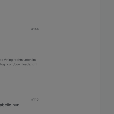
#144
as Voting rechts unten im
ntogif.com/downloads.html
#145
abelle nun