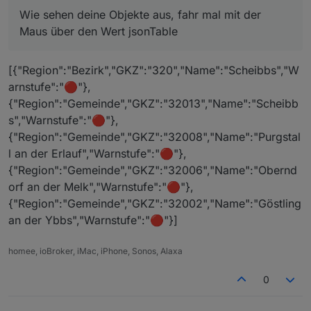
über den Wert jsonTable
Wie sehen deine Objekte aus, fahr mal mit der
Maus über den Wert jsonTable
[{"Region":"Bezirk","GKZ":"320","Name":"Scheibbs","W
arnstufe":"🔴"},
{"Region":"Gemeinde","GKZ":"32013","Name":"Scheibb
s","Warnstufe":"🔴"},
{"Region":"Gemeinde","GKZ":"32008","Name":"Purgstal
l an der Erlauf","Warnstufe":"🔴"},
{"Region":"Gemeinde","GKZ":"32006","Name":"Obernd
orf an der Melk","Warnstufe":"🔴"},
{"Region":"Gemeinde","GKZ":"32002","Name":"Göstling
an der Ybbs","Warnstufe":"🔴"}]
homee, ioBroker, iMac, iPhone, Sonos, Alaxa
0