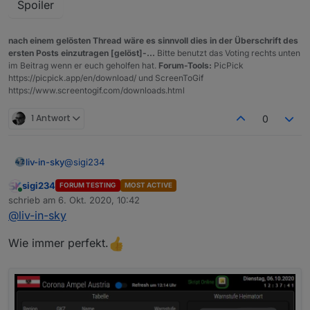
Spoiler
nach einem gelösten Thread wäre es sinnvoll dies in der Überschrift des
ersten Posts einzutragen [gelöst]-...
Bitte benutzt das Voting rechts unten
im Beitrag wenn er euch geholfen hat.
Forum-Tools:
PicPick
https://picpick.app/en/download/ und ScreenToGif
https://www.screentogif.com/downloads.html
1 Antwort
0
@
sigi234
liv-in-sky
sigi234
FORUM TESTING
MOST ACTIVE
refresh und sortierung
Online
schrieb am
6. Okt. 2020, 10:42
zuletzt editiert von
@
liv-in-sky
Wie immer perfekt.