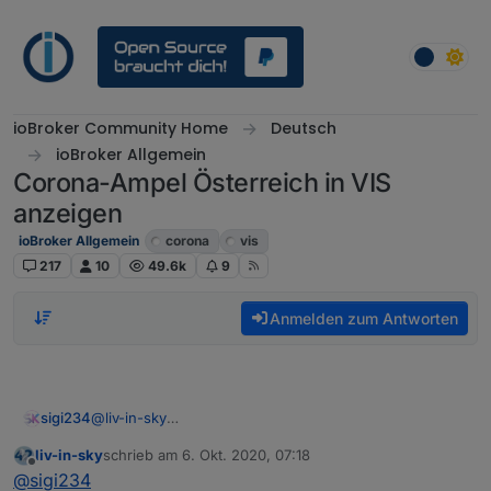
Weiter zum Inhalt
ioBroker Community Home
Deutsch
ioBroker Allgemein
Corona-Ampel Österreich in VIS
anzeigen
ioBroker Allgemein
corona
vis
217
10
49.6k
9
Anmelden zum Antworten
@
liv-in-sky
sigi234
Die Daten werden nur Freitags aktualisiert, ein Cron
liv-in-sky
schrieb am
6. Okt. 2020, 07:18
mit Freitag 15:00 Uhr wäre ja dann ausreichend?
Ev. ein DP um es Manuel aus zu lösen?
zuletzt editiert von
Offline
@
sigi234