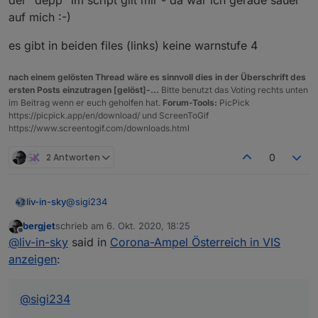
der "depp" im script gilt mir - da war ich gerade sauer
case 1: 

auf mich :-)
                               myObj[i].Warnst
Case 3 sollte Orange sein und Case 4 Rot
                               break;

es gibt in beiden files (links) keine warnstufe 4
@
liv-in-sky
               case 2: 

                               myObj[i].Warnst
nach einem gelösten Thread wäre es sinnvoll dies in der Überschrift des
                               break;

ersten Posts einzutragen [gelöst]-...
Bitte benutzt das Voting rechts unten
               case 3: 

im Beitrag wenn er euch geholfen hat.
Forum-Tools:
PicPick
                               myObj[i].Warnst
https://picpick.app/en/download/ und ScreenToGif
                               break;

https://www.screentogif.com/downloads.html
               case 4   : 

                               myObj[i].Warnst
2 Antworten
0
@
sigi234
liv-in-sky
bergjet
schrieb am
6. Okt. 2020, 18:25
der "depp" im script gilt mir - da war ich gerade
zuletzt editiert von
Offline
@
liv-in-sky
said in
Corona-Ampel Österreich in VIS
sauer auf mich :-)
es gibt in beiden files (links) keine warnstufe 4
anzeigen
:
@
sigi234