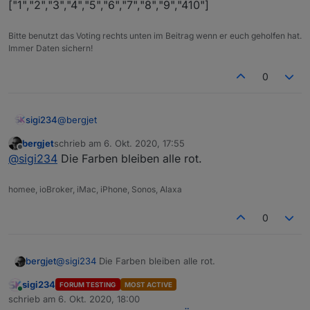
["1","2","3","4","5","6","7","8","9","410"]
Bitte benutzt das Voting rechts unten im Beitrag wenn er euch geholfen hat.
Immer Daten sichern!
0
@
bergjet
sigi234
Ich habe im Script nur die GKZ eingetragen.
bergjet
schrieb am
6. Okt. 2020, 17:55
var sucheGKZ="deine Gemeinde" (5 stellig)
zuletzt editiert von
Offline
@
sigi234
Die Farben bleiben alle rot.
var zusatzRegionen=
["1","2","3","4","5","6","7","8","9","410"]
homee, ioBroker, iMac, iPhone, Sonos, Alaxa
0
bergjet
@
sigi234
Die Farben bleiben alle rot.
sigi234
FORUM TESTING
MOST ACTIVE
Online
schrieb am
6. Okt. 2020, 18:00
zuletzt editiert von