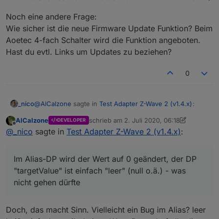
Noch eine andere Frage:
Wie sicher ist die neue Firmware Update Funktion? Beim
Aoetec 4-fach Schalter wird die Funktion angeboten.
Hast du evtl. Links um Updates zu beziehen?
0
@
AlCalzone
sagte in
Test Adapter Z-Wave 2 (v1.4.x)
:
_nico
AlCalzone
schrieb am
2. Juli 2020, 06:18
DEVELOPER
zuletzt editiert von AlCalzone
7. Feb. 2020,
Offline
@
_nico
sagte in
Test Adapter Z-Wave 2 (v1.4.x)
:
@
_nico
sagte in
Test Adapter Z-Wave 2 (v1.4.x)
:
Hi
@
AlCalzone
, klar - kein Problem. Die Log ist im
Nach jedem Neustart des Z-Wave Adapters
Anhang. Nur nochmal um Missverständnisse
Im Alias-DP wird der Wert auf 0 geändert, der DP
wird das TargetValue, nach ein paar Sekunden,
vorzubeugen.
"targetValue" ist einfach "leer" (null o.ä.) - was
auf 0 gesetzt.
nicht gehen dürfte
Es passiert, nachdem das Node, nach dem Neustart des
Adapters, interviewed wird. Der Rollladen fährt aber an
Kannst du mir das mal in einem Log abbilden?
keine neue Position, er bleibt wie und wo er ist. Im Alias-
Devolo Shutter: 005, 017, 018, 019, 022, 023, 024, 025,
Kommt mir komisch vor.
Doch, das macht Sinn. Vielleicht ein Bug im Alias? leer
DP wird der Wert auf 0 geändert, der DP "targetValue" ist
026, 027, 028, 029, 037