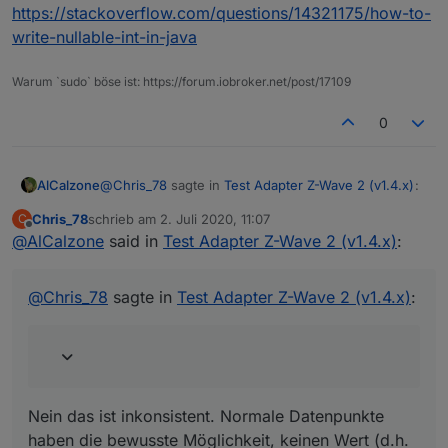
werden automatisch
https://stackoverflow.com/questions/14321175/how-to-
lösen könnte.
entfernt.
Doch, das macht Sinn. Vielleicht ein Bug im
write-nullable-int-in-java
Alias? leer heißt einfach es gibt keinen
Wert. Dann darf allerdings auch kein 0 im
Warum `sudo` böse ist: https://forum.iobroker.net/post/17109
Alias auftauchen.
0
Hi
@
AlCalzone
, ja es scheint am Alias zu liegen,
dass er aus "null" "0" macht. Finde nicht, dass
es ein Bug ist. Es ist halt "null", er erwartet eine
@
Chris_78
sagte in
Test Adapter Z-Wave 2 (v1.4.x)
:
AlCalzone
Zahl zwischen 0 und 99.
Chris_78
schrieb am
2. Juli 2020, 11:07
C
zuletzt editiert von
Offline
@
AlCalzone
said in
Aus meiner Sicht verhält sich ioBroker hier
Test Adapter Z-Wave 2 (v1.4.x)
:
richtig
Nein das ist inkonsistent. Normale Datenpunkte
haben die bewusste Möglichkeit, keinen Wert (d.h.
@
Chris_78
sagte in
Test Adapter Z-Wave 2 (v1.4.x)
:
null
) zu haben. Dass es in Aliassen nicht geht, ist
meiner Meinung nach ein Bug.
Java kennt auch nullable Datentypen (ähnlich wie
C#):
https://stackoverflow.com/questions/14321175/how-
to-write-nullable-int-in-java
Nein das ist inkonsistent. Normale Datenpunkte
haben die bewusste Möglichkeit, keinen Wert (d.h.