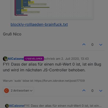
blockly-rolllaeden-brainfuck.txt
Gruß Nico
0
AlCalzone
schrieb am
2. Juli 2020, 13:43
DEVELOPER
zuletzt editiert von
Offline
FYI: Dass der alias für einen null-Wert 0 ist, ist ein Bug
und wird im nächsten JS-Controller behoben.
Warum `sudo` böse ist: https://forum.iobroker.net/post/17109
C
2 Antworten
0
AlCalzone
FYI: Dass der alias für einen null-Wert 0 ist, ist ein