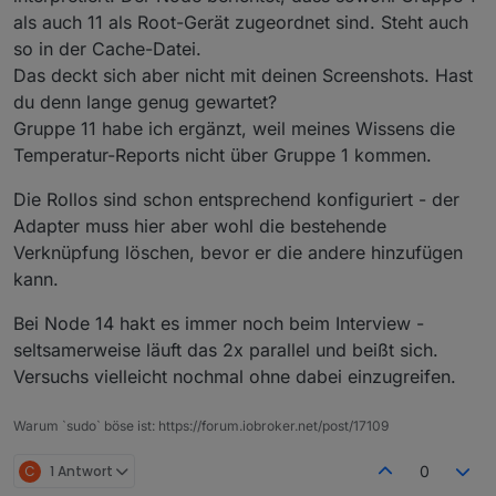
Kannst du die Konfiguration so ändern, dass die
hinzugekommen. Gruppe 1: lifeline ist geblieben
als auch 11 als Root-Gerät zugeordnet sind. Steht auch
Gruppe 1 angepasst wird? Gruppe 11 kann somit
mit Root-Endpunkt
so in der Cache-Datei.
entfernt werden. Falls dies möglich ist.
Rückmeldung zum Qubino 2-Relay Schalter:
Das deckt sich aber nicht mit deinen Screenshots. Hast
Rückmeldungen haben leider nicht funktioniert.
Könntest du die Konfiguration ebenfalls für die
Unter Verknüpfungen:
du denn lange genug gewartet?
Qubino-Rollomodule anpassen? Das wäre perfekt. ;-)
Unter Geräte:
Gruppe 1 habe ich zum Testen entfernt
Nodes der Rollo-Module: 10;11;16;18;37;38
Gruppe 11 habe ich ergänzt, weil meines Wissens die
In der Dateistruktur sind nun allerdings currentValue
Temperatur-Reports nicht über Gruppe 1 kommen.
Einträge hinzugekommen (jedoch keine targetValue
Einträge):
Ich hoffe, meine Erklärungen passen soweit bzw.
funktionierte leider weiterhin nicht
Die Rollos sind schon entsprechend konfiguriert - der
sind verständlich genug. ;-)
Adapter muss hier aber wohl die bestehende
Update:
Nach Änderung von Gruppe 11 zu Gruppe1:
Verknüpfung löschen, bevor er die andere hinzufügen
Aktuelle Log-Dateien:
lifeline funktionierte es sofort.
zwave-25606.log
zwave-25405.log
kann.
cbaa9591.values.jsonl
cbaa9591.json
Bei Node 14 hakt es immer noch beim Interview -
Nach einem Adapter Neustart sieht es so aus:
seltsamerweise läuft das 2x parallel und beißt sich.
Versuchs vielleicht nochmal ohne dabei einzugreifen.
Gruppe 11 wurde wieder hinzugefügt, Gruppe 1
Warum `sudo` böse ist: https://forum.iobroker.net/post/17109
bleibt aber auf Root-Gerät.
C
1 Antwort
0
Mit dieser Konfiguration funktionieren auch die