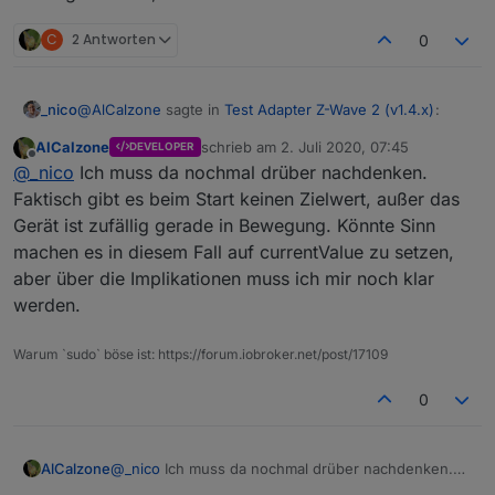
C
2 Antworten
0
@
AlCalzone
sagte in
Test Adapter Z-Wave 2 (v1.4.x)
:
_nico
AlCalzone
schrieb am
2. Juli 2020, 07:45
DEVELOPER
zuletzt editiert von
Offline
@
_nico
sagte in
Test Adapter Z-Wave 2 (v1.4.x)
:
@
_nico
Ich muss da nochmal drüber nachdenken.
Faktisch gibt es beim Start keinen Zielwert, außer das
Hi
@
AlCalzone
, ja es scheint am Alias zu liegen, dass er
Gerät ist zufällig gerade in Bewegung. Könnte Sinn
Im Alias-DP wird der Wert auf 0 geändert, der
aus "null" "0" macht. Finde nicht, dass es ein Bug ist. Es
DP "targetValue" ist einfach "leer" (null o.ä.) -
machen es in diesem Fall auf currentValue zu setzen,
ist halt "null", er erwartet eine Zahl zwischen 0 und 99.
Aber egal, auch wenn ich die DPs direkt in YAHKA
was nicht gehen dürfte
(HomeKit) verknüpfe, ohne Alias, bleibt das Problem
aber über die Implikationen muss ich mir noch klar
bestehen - auch wenn es "null" ist - nur das nicht
Wenn du das Verhalten vom Adapter so korrekt findest,
werden.
"öffnen" sondern "schließen" da steht.
überlege ich mal, wie ich es bei mir lösen könnte.
Doch, das macht Sinn. Vielleicht ein Bug im Alias?
leer heißt einfach es gibt keinen Wert. Dann darf
Warum `sudo` böse ist: https://forum.iobroker.net/post/17109
allerdings auch kein 0 im Alias auftauchen.
0
AlCalzone
@
_nico
Ich muss da nochmal drüber nachdenken.
Faktisch gibt es beim Start keinen Zielwert, außer