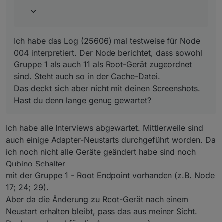
Das deckt sich aber nicht mit deinen Screenshots.
Verknüpfung löschen, bevor er die andere
Bei Node 14 hakt es immer noch beim Interview -
Hast du denn lange genug gewartet?
hinzufügen kann.
seltsamerweise läuft das 2x parallel und beißt sich.
Gruppe 11 habe ich ergänzt, weil meines Wissens
Versuchs vielleicht nochmal ohne dabei
die Temperatur-Reports nicht über Gruppe 1
einzugreifen.
Ich habe das Log (25606) mal testweise für Node
kommen.
004 interpretiert. Der Node berichtet, dass sowohl
Gruppe 1 als auch 11 als Root-Gerät zugeordnet
sind. Steht auch so in der Cache-Datei.
Das deckt sich aber nicht mit deinen Screenshots.
Hast du denn lange genug gewartet?
Ich habe alle Interviews abgewartet. Mittlerweile sind
auch einige Adapter-Neustarts durchgeführt worden. Da
ich noch nicht alle Geräte geändert habe sind noch
Qubino Schalter
mit der Gruppe 1 - Root Endpoint vorhanden (z.B. Node
17; 24; 29).
Aber da die Änderung zu Root-Gerät nach einem
Neustart erhalten bleibt, pass das aus meiner Sicht.