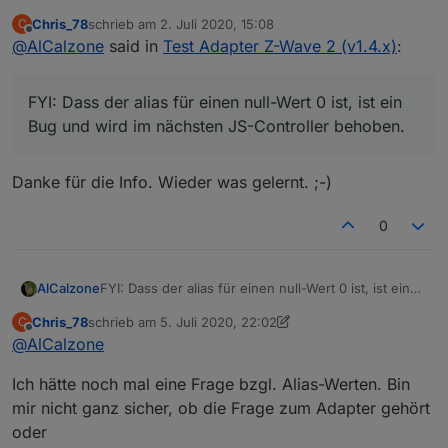
Bug und wird im nächsten JS-Controller behoben.
Chris_78
schrieb am
2. Juli 2020, 15:08
C
zuletzt editiert von
Offline
@
AlCalzone
said in
Test Adapter Z-Wave 2 (v1.4.x)
:
FYI: Dass der alias für einen null-Wert 0 ist, ist ein
Bug und wird im nächsten JS-Controller behoben.
Danke für die Info. Wieder was gelernt. ;-)
0
AlCalzone
FYI: Dass der alias für einen null-Wert 0 ist, ist ein
Bug und wird im nächsten JS-Controller behoben.
Chris_78
schrieb am
5. Juli 2020, 22:02
C
zuletzt editiert von Chris_78
7. Juni 2020, 00:05
Offline
@
AlCalzone
Ich hätte noch mal eine Frage bzgl. Alias-Werten. Bin
mir nicht ganz sicher, ob die Frage zum Adapter gehört
oder