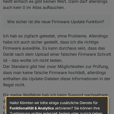
einfach "leer" (null o.ä.) - was nicht gehen dürfte, da der
heißt einfach es gibt keinen Wert. Dann darf allerdings
DP eine "number" ist mit "min 0" und "max 99".
auch kein 0 im Alias auftauchen.
Bei der Gelegenheit kannst du dir mal noch das Node
054 anschauen, es ist ein Fibaro Wall Plug E/F. Leider
habe ich nur einen, kann also nicht vergleichen. Es geht
Bei meinen Devolo Steckdosen oder den Fibaro Double
Wie sicher ist die neue Firmware Update Funktion?
um den Verbrauch, hier ist der DP
Switches (Unterputz) ist es "ordentlich" -
Meter.value_w_consumed
recht statisch - ändert sich nur
Meter.value_w_consumed
und
sehr selten. Was komisch ist! Dafür gibt es den DP
Meter.value_kWh_Consumed
.
Ich hab es zigfach getestet, ohne Probleme. Allerdings
Gruß Nico
Multilevel_Sensor.power
welchen den Verbrauch anzeigt.
habe ich auch sicher gestellt, dass ich die richtige
Ich glaube, somit ist auch
Meter.value_kWh_Consumed
zwave-10578.log
Firmware auswähle. Es kann durchaus sein, dass das
falsch. Soll das so? Kann man das ändern?
Gerät nach dem Upload einer falschen Firmware Schrott
ist - das wollte ich nicht testen.
Der Standard gibt hier zwar Möglichkeiten zur Prüfung,
dass man keine falsche Firmware hochlädt, allerdings
enthalten die Update-Dateien diese Informationen in der
Regel nicht.
Für meine WallMote hab ich beim Support nachgefragt,
dass er auf einer alten Firmware sei, ich aber kein
Hallo! Könnten wir bitte einige zusätzliche Dienste für
Update finden kann. In 2-3 Tagen hatte ich dann die
Funktionalität & Analytics
aktivieren? Sie können Ihre
EXE-Datei zum Update erhalten, die du direkt dem
Zustimmung später jederzeit ändern oder zurückziehen.