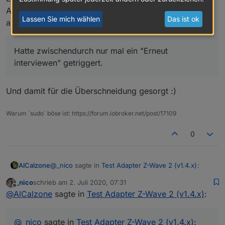
Adapter füttern kannst. Manche findest du auch direkt
Lassen Sie mich wählen
Das ist ok
auf der Seite von Aeotec.
Hatte zwischendurch nur mal ein "Erneut
interviewen" getriggert.
Und damit für die Überschneidung gesorgt :)
Warum `sudo` böse ist: https://forum.iobroker.net/post/17109
0
@
_nico
sagte in
Test Adapter Z-Wave 2 (v1.4.x)
:
AlCalzone
_nico
schrieb am
2. Juli 2020, 07:31
zuletzt editiert von
Offline
Im Alias-DP wird der Wert auf 0 geändert, der
@
AlCalzone
sagte in
Test Adapter Z-Wave 2 (v1.4.x)
:
DP "targetValue" ist einfach "leer" (null o.ä.) -
Doch, das macht Sinn. Vielleicht ein Bug im Alias?
was nicht gehen dürfte
leer heißt einfach es gibt keinen Wert. Dann darf
@
_nico
sagte in
Test Adapter Z-Wave 2 (v1.4.x)
: