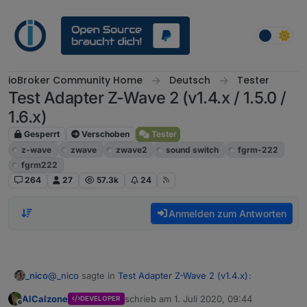
Weiter zum Inhalt
ioBroker Community Home
Deutsch
Tester
Test Adapter Z-Wave 2 (v1.4.x / 1.5.0 /
1.6.x)
Gesperrt
Verschoben
Tester
z-wave
zwave
zwave2
sound switch
fgrm-222
fgrm222
264
27
57.3k
24
Anmelden zum Antworten
@
_nico
sagte in
Test Adapter Z-Wave 2 (v1.4.x)
:
_nico
AlCalzone
schrieb am
1. Juli 2020, 09:44
DEVELOPER
zuletzt editiert von