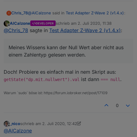
@
AlCalzone
said in
Test Adapter Z-Wave 2 (v1.4.x)
:
Chris_78
C
AlCalzone
schrieb am
2. Juli 2020, 11:38
DEVELOPER
zuletzt editiert von
Offline
@
Chris_78
sagte in
Test Adapter Z-Wave 2
@
Chris_78
sagte in
Test Adapter Z-Wave 2 (v1.4.x)
:
(v1.4.x)
:
Die Möglichkeit beim initieren besteht unter gewissen
Umständen. Meines Wissens kann der Null Wert aber
Meines Wissens kann der Null Wert aber nicht aus
Aus meiner Sicht verhält sich ioBroker hier
nicht aus einem Zahlentyp gelesen werden. Die
einem Zahlentyp gelesen werden.
richtig
Aliassen sind ja "Kopien" bzw.
lesen die Werte ja aus den verknüpften
Datenpunkten. Beim Auslesen des originalen
Doch! Probiere es einfach mal in nem Skript aus:
Nein das ist inkonsistent. Normale Datenpunkte
Datenpunkt müsste das "Null" zur "0" (im Alias
haben die bewusste Möglichkeit, keinen Wert
ist dann
.
getState("dp.mit.nullwert").val
=== null
Datenpunkt) werden.
(d.h.
null
) zu haben. Dass es in Aliassen nicht
Aber wie gesagt ich bin in der Richtung schon ein
geht, ist meiner Meinung nach ein Bug.
wenig eingerostet :-)
Warum `sudo` böse ist: https://forum.iobroker.net/post/17109
Java kennt auch nullable Datentypen (ähnlich
wie C#):
0
https://stackoverflow.com/questions/14321175/h
ow-to-write-nullable-int-in-java
_nico
schrieb am
2. Juli 2020, 12:42
zuletzt editiert von _nico
7. Feb. 2020, 14:44
Offline
@
AlCalzone