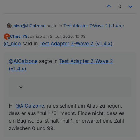
0
@
AlCalzone
sagte in
Test Adapter Z-Wave 2 (v1.4.x)
:
_nico
Chris_78
schrieb am
2. Juli 2020, 10:03
C
zuletzt editiert von
Offline
@
_nico
said in
@
_nico
Test Adapter Z-Wave 2 (v1.4.x)
sagte in
Test Adapter Z-Wave 2 (v1.4.x)
:
:
Hi
@
AlCalzone
, ja es scheint am Alias zu liegen, dass er
Im Alias-DP wird der Wert auf 0 geändert, der
aus "null" "0" macht. Finde nicht, dass es ein Bug ist. Es
@
AlCalzone
sagte in
Test Adapter Z-Wave 2
DP "targetValue" ist einfach "leer" (null o.ä.) -
ist halt "null", er erwartet eine Zahl zwischen 0 und 99.
Aber egal, auch wenn ich die DPs direkt in YAHKA
(v1.4.x)
:
was nicht gehen dürfte
(HomeKit) verknüpfe, ohne Alias, bleibt das Problem
bestehen - auch wenn es "null" ist - nur das nicht
Wenn du das Verhalten vom Adapter so korrekt findest,
"öffnen" sondern "schließen" da steht.
überlege ich mal, wie ich es bei mir lösen könnte.
Doch, das macht Sinn. Vielleicht ein Bug im Alias?
leer heißt einfach es gibt keinen Wert. Dann darf
allerdings auch kein 0 im Alias auftauchen.
Hi
@
AlCalzone
, ja es scheint am Alias zu liegen,
dass er aus "null" "0" macht. Finde nicht, dass es
ein Bug ist. Es ist halt "null", er erwartet eine Zahl
zwischen 0 und 99.