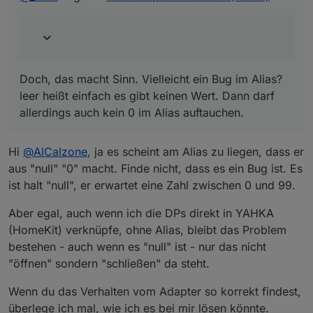
allerdings auch kein 0 im Alias auftauchen.
Wie sicher ist die neue Firmware Update
Funktion?
Ich hab es zigfach getestet, ohne Probleme.
Allerdings habe ich auch sicher gestellt, dass ich die
richtige Firmware auswähle. Es kann durchaus sein,
Für meine WallMote hab ich beim Support
Doch, das macht Sinn. Vielleicht ein Bug im Alias?
dass das Gerät nach dem Upload einer falschen
nachgefragt, dass er auf einer alten Firmware sei,
leer heißt einfach es gibt keinen Wert. Dann darf
Firmware Schrott ist - das wollte ich nicht testen.
ich aber kein Update finden kann. In 2-3 Tagen
Hatte zwischendurch nur mal ein "Erneut
Der Standard gibt hier zwar Möglichkeiten zur
hatte ich dann die EXE-Datei zum Update erhalten,
allerdings auch kein 0 im Alias auftauchen.
interviewen" getriggert.
Prüfung, dass man keine falsche Firmware hochlädt,
die du direkt dem Adapter füttern kannst. Manche
Und damit für die Überschneidung gesorgt :)
allerdings enthalten die Update-Dateien diese
findest du auch direkt auf der Seite von Aeotec.
Informationen in der Regel nicht.
Hi
@
AlCalzone
, ja es scheint am Alias zu liegen, dass er
aus "null" "0" macht. Finde nicht, dass es ein Bug ist. Es
ist halt "null", er erwartet eine Zahl zwischen 0 und 99.
Aber egal, auch wenn ich die DPs direkt in YAHKA
(HomeKit) verknüpfe, ohne Alias, bleibt das Problem
bestehen - auch wenn es "null" ist - nur das nicht
"öffnen" sondern "schließen" da steht.
Wenn du das Verhalten vom Adapter so korrekt findest,
überlege ich mal, wie ich es bei mir lösen könnte.