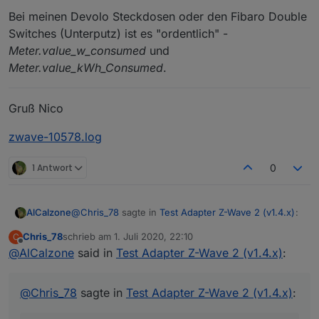
Bei meinen Devolo Steckdosen oder den Fibaro Double
Switches (Unterputz) ist es "ordentlich" -
Meter.value_w_consumed
und
Meter.value_kWh_Consumed
.
Gruß Nico
zwave-10578.log
1 Antwort
0
@
Chris_78
sagte in
Test Adapter Z-Wave 2 (v1.4.x)
:
AlCalzone
Chris_78
schrieb am
1. Juli 2020, 22:10
C
zuletzt editiert von
Offline
@
AlCalzone
said in
Kannst du die Konfiguration so ändern, dass
Test Adapter Z-Wave 2 (v1.4.x)
:
die Gruppe 1 angepasst wird? Gruppe 11 kann
Ich habe das Log (25606) mal testweise für Node
somit entfernt werden. Falls dies möglich ist.
004 interpretiert. Der Node berichtet, dass sowohl
@
Chris_78
sagte in
Test Adapter Z-Wave 2 (v1.4.x)
:
Gruppe 1 als auch 11 als Root-Gerät zugeordnet
Die Rollos sind schon entsprechend konfiguriert -
sind. Steht auch so in der Cache-Datei.
der Adapter muss hier aber wohl die bestehende