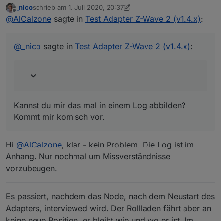
_nico
schrieb am
1. Juli 2020, 20:37
zuletzt editiert von _nico
7. Jan. 2020, 22:39
Offline
Nach jedem Neustart des Z-Wave Adapters
@
AlCalzone
sagte in
Test Adapter Z-Wave 2 (v1.4.x)
:
wird das TargetValue, nach ein paar Sekunden,
Kannst du mir das mal in einem Log abbilden?
auf 0 gesetzt.
Kommt mir komisch vor.
@
_nico
sagte in
Test Adapter Z-Wave 2 (v1.4.x)
:
Kannst du mir das mal in einem Log abbilden?
Kommt mir komisch vor.
Hi
@
AlCalzone
, klar - kein Problem. Die Log ist im
Anhang. Nur nochmal um Missverständnisse
vorzubeugen.
Es passiert, nachdem das Node, nach dem Neustart des
Adapters, interviewed wird. Der Rollladen fährt aber an
keine neue Position, er bleibt wie und wo er ist. Im