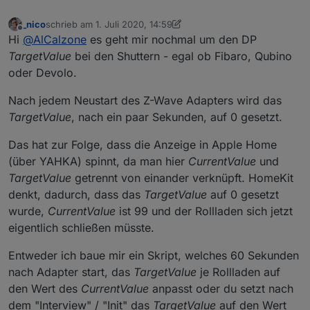
_nico
schrieb am
1. Juli 2020, 14:59
zuletzt editiert von _nico
7. Jan. 2020, 17:00
Offline
Hi
@
AlCalzone
es geht mir nochmal um den DP
TargetValue
bei den Shuttern - egal ob Fibaro, Qubino
oder Devolo.
Nach jedem Neustart des Z-Wave Adapters wird das
TargetValue
, nach ein paar Sekunden, auf 0 gesetzt.
Das hat zur Folge, dass die Anzeige in Apple Home
(über YAHKA) spinnt, da man hier
CurrentValue
und
TargetValue
getrennt von einander verknüpft. HomeKit
denkt, dadurch, dass das
TargetValue
auf 0 gesetzt
wurde,
CurrentValue
ist 99 und der Rollladen sich jetzt
eigentlich schließen müsste.
Entweder ich baue mir ein Skript, welches 60 Sekunden
nach Adapter start, das
TargetValue
je Rollladen auf
den Wert des
CurrentValue
anpasst oder du setzt nach
dem "Interview" / "Init" das
TargetValue
auf den Wert