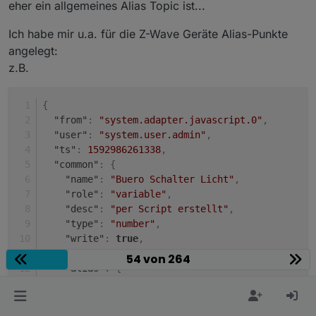
eher ein allgemeines Alias Topic ist...
Ich habe mir u.a. für die Z-Wave Geräte Alias-Punkte
angelegt:
z.B.
{
"from"
:
"system.adapter.javascript.0"
,
"user"
:
"system.user.admin"
,
"ts"
:
1592986261338
,
"common"
:
{
"name"
:
"Buero Schalter Licht"
,
"role"
:
"variable"
,
"desc"
:
"per Script erstellt"
,
"type"
:
"number"
,
"write"
:
true
,
"read"
:
true
,
54 von 264
"alias"
:
{
"id"
:
{
"read"
:
"zwave2.0.Node_004.Multilevel_Sw
"write"
:
"zwave2.0.Node_004.Multilevel_S