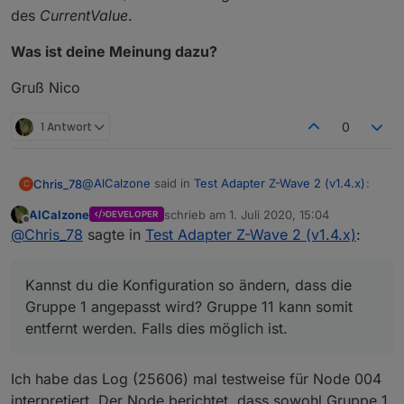
des
CurrentValue
.
Was ist deine Meinung dazu?
Gruß Nico
1 Antwort
0
@
AlCalzone
said in
Test Adapter Z-Wave 2 (v1.4.x)
:
Chris_78
C
AlCalzone
schrieb am
1. Juli 2020, 15:04
DEVELOPER
zuletzt editiert von
Offline
v1.4.1 ist mit angepassten Konfigurationsdateien
@
Chris_78
sagte in
Test Adapter Z-Wave 2 (v1.4.x)
:
auf dem Weg.
Erst mal vielen Dank für das Update.
Kannst du die Konfiguration so ändern, dass die
Folgendes habe ich bisher getestet:
Gruppe 1 angepasst wird? Gruppe 11 kann somit
entfernt werden. Falls dies möglich ist.
Qubino Schalter (Node: 4;5;13;17;24;29 -> Node4 ist
mir beim letzen Mal durchgerutscht, die Konfiguration
ist aber identisch zu den anderen)
Nach dem Update sah die Konfiguration für alle
Ich habe das Log (25606) mal testweise für Node 004
Qubino Schalter folgendermassen aus:
interpretiert. Der Node berichtet, dass sowohl Gruppe 1
es ist eine Gruppe 11:TempReport -> Root-Gerät