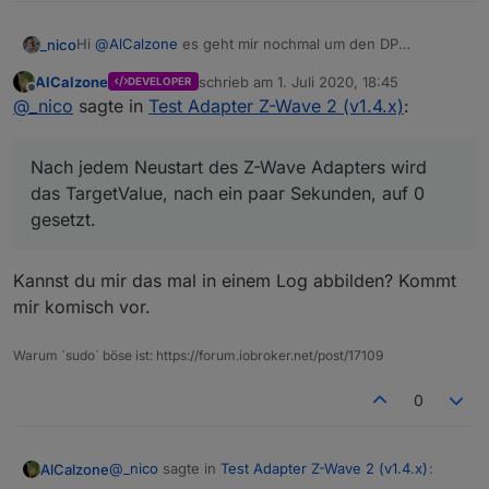
Rückmeldungen.
Hi
@
AlCalzone
es geht mir nochmal um den DP
_nico
TargetValue
bei den Shuttern - egal ob Fibaro, Qubino
AlCalzone
schrieb am
1. Juli 2020, 18:45
DEVELOPER
oder Devolo.
Nach jedem Neustart des Z-Wave Adapters wird das
zuletzt editiert von
Offline
@
_nico
sagte in
Test Adapter Z-Wave 2 (v1.4.x)
:
TargetValue
, nach ein paar Sekunden, auf 0 gesetzt.
Das hat zur Folge, dass die Anzeige in Apple Home (über
YAHKA) spinnt, da man hier
CurrentValue
und
Nach jedem Neustart des Z-Wave Adapters wird
TargetValue
getrennt von einander verknüpft. HomeKit
Entweder ich baue mir ein Skript, welches 60 Sekunden
denkt, dadurch, dass das
TargetValue
auf 0 gesetzt
nach Adapter start, das
TargetValue
je Rollladen auf den
das TargetValue, nach ein paar Sekunden, auf 0
wurde,
CurrentValue
ist 99 und der Rollladen sich jetzt
Wert des
CurrentValue
anpasst oder du setzt nach dem
Was ist deine Meinung dazu?
gesetzt.
eigentlich schließen müsste.
"Interview" / "Init" das
TargetValue
auf den Wert des
CurrentValue
.
Gruß Nico
Kannst du mir das mal in einem Log abbilden? Kommt
mir komisch vor.
Warum `sudo` böse ist: https://forum.iobroker.net/post/17109
0
@
_nico
sagte in
Test Adapter Z-Wave 2 (v1.4.x)
:
AlCalzone