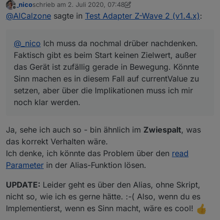
_nico
schrieb am
2. Juli 2020, 07:48
das Gerät ist zufällig gerade in Bewegung. Könnte
zuletzt editiert von _nico
7. Feb. 2020, 10:57
Offline
@
AlCalzone
sagte in
Test Adapter Z-Wave 2 (v1.4.x)
:
Sinn machen es in diesem Fall auf currentValue zu
setzen, aber über die Implikationen muss ich mir
noch klar werden.
@
_nico
Ich muss da nochmal drüber nachdenken.
Faktisch gibt es beim Start keinen Zielwert, außer
das Gerät ist zufällig gerade in Bewegung. Könnte
Sinn machen es in diesem Fall auf currentValue zu
setzen, aber über die Implikationen muss ich mir
noch klar werden.
Ja, sehe ich auch so - bin ähnlich im
Zwiespalt
, was
das korrekt Verhalten wäre.
Ich denke, ich könnte das Problem über den
read
Parameter
in der Alias-Funktion lösen.
UPDATE:
Leider geht es über den Alias, ohne Skript,
nicht so, wie ich es gerne hätte. :-( Also, wenn du es
Implementierst, wenn es Sinn macht, wäre es cool!