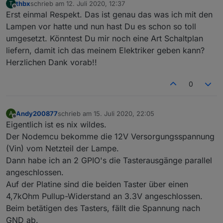
thbx
schrieb am
12. Juli 2020, 12:37
T
zuletzt editiert von
Offline
Erst einmal Respekt. Das ist genau das was ich mit den
Lampen vor hatte und nun hast Du es schon so toll
umgesetzt. Könntest Du mir noch eine Art Schaltplan
liefern, damit ich das meinem Elektriker geben kann?
Herzlichen Dank vorab!!
0
Andy200877
schrieb am
15. Juli 2020, 22:05
A
zuletzt editiert von
Offline
Eigentlich ist es nix wildes.
Der Nodemcu bekomme die 12V Versorgungsspannung
(Vin) vom Netzteil der Lampe.
Dann habe ich an 2 GPIO's die Tasterausgänge parallel
angeschlossen.
Auf der Platine sind die beiden Taster über einen
4,7kOhm Pullup-Widerstand an 3.3V angeschlossen.
Beim betätigen des Tasters, fällt die Spannung nach
GND ab.