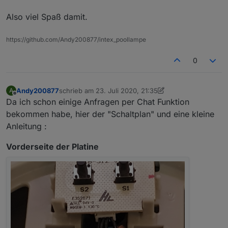
Also viel Spaß damit.
https://github.com/Andy200877/intex_poollampe
0
Andy200877
schrieb am
23. Juli 2020, 21:35
A
zuletzt editiert von Andy200877
7. Feb. 2024, 18:52
Offline
Da ich schon einige Anfragen per Chat Funktion
bekommen habe, hier der "Schaltplan" und eine kleine
Anleitung :
Vorderseite der Platine