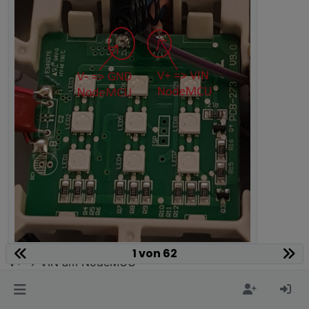
1 von 62
V+ => VIN am NodeMCU
V- => GND am NodeMCU
Rückseite der Platine