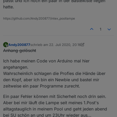
passt und ich noch ein paar in der Bastelkiste liegen
hatte.
https://github.com/Andy200877/intex_poollampe
1
Andy200877
schrieb am
22. Juli 2020, 20:16
A
zuletzt editiert von Andy200877
Offline
Anhang gelöscht
Ich habe meinen Code von Arduino mal hier
angehangen.
Wahrscheinlich schlagen die Profies die Hände über
den Kopf, aber ich bin ein Newbie und bastel mir
zeitweise ein paar Programme zurecht.
Ein paar Fehler können mit Sicherheit noch drin sein.
Aber bei mir läuft die Lampe seit meines 1.Post's
alltagstauglich in meinem Pool und geht jeden abend
bei SU schön an und um 23Uhr wieder aus...