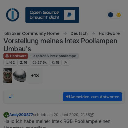
Weiter zum Inhalt
ioBroker Community Home
Deutsch
Hardware
Vorstellung meines Intex Poollampen
Umbau's
Hardware
esp8266 intex poollampe
62
16
27.5k
19
+13
Anmelden zum Antworten
Andy200877
schrieb am
20. Juni 2020, 21:58
A
zuletzt editiert von Andy200877
7. Feb. 2024, 19:55
Offline
Hallo ich habe meiner Intex RGB-Poollampe einen
Nodemcu spendiert...