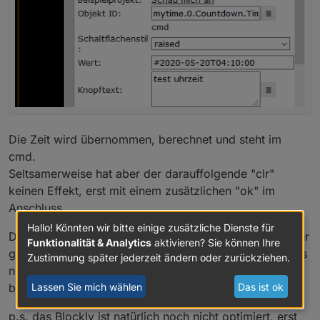
Die Zeit wird übernommen, berechnet und steht im
cmd.
Seltsamerweise hat aber der darauffolgende "clr"
keinen Effekt, erst mit einem zusätzlichen "ok" im
Anschluss .
Hallo! Könnten wir bitte einige zusätzliche Dienste für
Das ist sicherlich mein Problem, deswegen hatte ich nur
Funktionalität & Analytics
aktivieren? Sie können Ihre
gedacht wenn Du ein "clr" zur Verfügung stellst ist alles
Zustimmung später jederzeit ändern oder zurückziehen.
nen
bisschen einfacher.
Lassen Sie mich wählen
Das ist ok
p.s. das Blockly ist natürlich noch nicht optimiert, erst