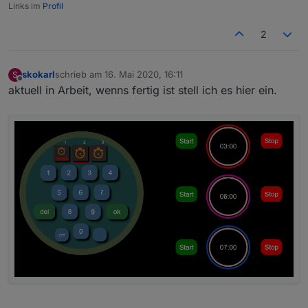
Links im
Profil
2
skokarl
schrieb am
16. Mai 2020, 16:11
S
zuletzt editiert von
Offline
aktuell in Arbeit, wenns fertig ist stell ich es hier ein.