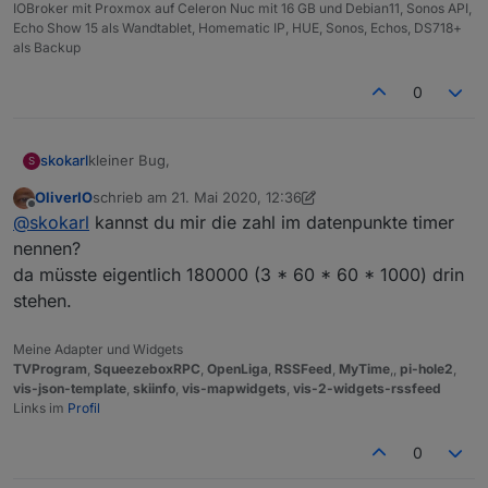
IOBroker mit Proxmox auf Celeron Nuc mit 16 GB und Debian11, Sonos API,
Echo Show 15 als Wandtablet, Homematic IP, HUE, Sonos, Echos, DS718+
als Backup
0
kleiner Bug,
skokarl
S
OliverIO
schrieb am
21. Mai 2020, 12:36
Beim Start wird eine Sek aufaddiert, und vermutlich
zuletzt editiert von OliverIO
Offline
@
skokarl
kannst du mir die zahl im datenpunkte timer
deshalb ist auch ein Start mit 0 möglich.
nennen?
da müsste eigentlich 180000 (3 * 60 * 60 * 1000) drin
stehen.
Meine Adapter und Widgets
TVProgram
,
SqueezeboxRPC
,
OpenLiga
,
RSSFeed
,
MyTime
,,
pi-hole2
,
vis-json-template
,
skiinfo
,
vis-mapwidgets
,
vis-2-widgets-rssfeed
Links im
Profil
0