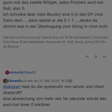
guck mal das zweite Widget, selbe Problem auch bei
zwischen jetzt (auf dem Client) und der Endezeit
berechnet. Wenn beide Uhren unterschiedlich laufen,
Null, also 0.
kann es zu Differenzen kommen. Am besten beide
Ich schreibe über mein Blockly eine 0 in den DP cmd.
Rechner an einen Zeitserver hängen
Dann start.... dann startet er die 0 + 1 ....denke da
stimmt was in der Übertragung vom String in cmd nicht.
IOBroker mit Proxmox auf Celeron Nuc mit 16 GB und Debian11, Sonos API,
Echo Show 15 als Wandtablet, Homematic IP, HUE, Sonos, Echos, DS718+
als Backup
0
@
OliverIO
skokarl
S
OliverIO
schrieb am
21. Mai 2020, 16:29
guck mal das zweite Widget, selbe Problem auch bei
zuletzt editiert von OliverIO
Offline
@
skokarl
hast du die systemuhr von server und client
Null, also 0.
Ich schreibe über mein Blockly eine 0 in den DP cmd.
überprüft?
Dann start.... dann startet er die 0 + 1 ....denke da
eine abweichung von mehr wie 1er sekunde würde das
stimmt was in der Übertragung vom String in cmd nicht.
auch bei timer 0 erklären