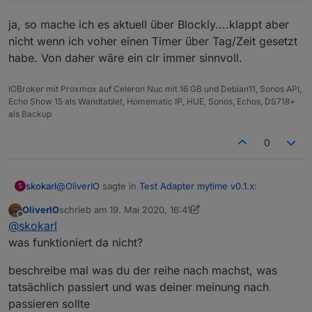
ja, so mache ich es aktuell über Blockly....klappt aber
nicht wenn ich voher einen Timer über Tag/Zeit gesetzt
habe. Von daher wäre ein clr immer sinnvoll.
IOBroker mit Proxmox auf Celeron Nuc mit 16 GB und Debian11, Sonos API,
Echo Show 15 als Wandtablet, Homematic IP, HUE, Sonos, Echos, DS718+
als Backup
0
@
OliverIO
sagte in
Test Adapter mytime v0.1.x
:
skokarl
S
OliverIO
schrieb am
19. Mai 2020, 16:41
zuletzt editiert von OliverIO
Offline
@
skokarl
@
skokarl
was funktioniert da nicht?
ja, so mache ich es aktuell über Blockly....klappt aber
wäre das dann in cmd
nicht wenn ich voher einen Timer über Tag/Zeit gesetzt
beschreibe mal was du der reihe nach machst, was
habe. Von daher wäre ein clr immer sinnvoll.
tatsächlich passiert und was deiner meinung nach
passieren sollte