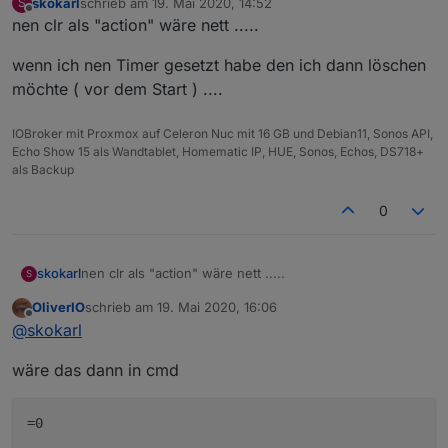
skokarl
schrieb am
19. Mai 2020, 14:52
S
zuletzt editiert von
Offline
nen clr als "action" wäre nett .....
wenn ich nen Timer gesetzt habe den ich dann löschen
möchte ( vor dem Start ) ....
IOBroker mit Proxmox auf Celeron Nuc mit 16 GB und Debian11, Sonos API,
Echo Show 15 als Wandtablet, Homematic IP, HUE, Sonos, Echos, DS718+
als Backup
0
nen clr als "action" wäre nett .....
skokarl
S
OliverIO
schrieb am
19. Mai 2020, 16:06
wenn ich nen Timer gesetzt habe den ich dann
zuletzt editiert von
Offline
@
skokarl
löschen möchte ( vor dem Start ) ....
wäre das dann in cmd