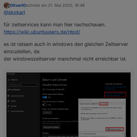
OliverIO
schrieb am
21. Mai 2020, 16:48
zuletzt editiert von
Offline
@
skokarl
@
skokarl
ich weiß wie mein code funktioniert :)
für zeitservices kann man hier nachschauen.
https://wiki.ubuntuusers.de/ntpd/
es ist ratsam auch in windows den gleichen Zeitserver
einzustellen, da
der windowszeitserver manchmal nicht erreichbar ist.