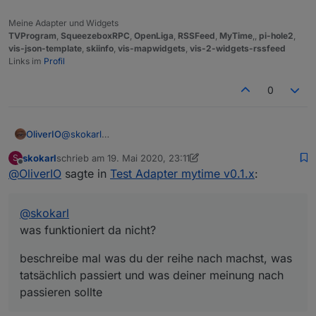
Meine Adapter und Widgets
TVProgram
,
SqueezeboxRPC
,
OpenLiga
,
RSSFeed
,
MyTime
,,
pi-hole2
,
vis-json-template
,
skiinfo
,
vis-mapwidgets
,
vis-2-widgets-rssfeed
Links im
Profil
0
@
skokarl
OliverIO
was funktioniert da nicht?
skokarl
schrieb am
19. Mai 2020, 23:11
S
beschreibe mal was du der reihe nach machst, was
zuletzt editiert von skokarl
Offline
@
OliverIO
sagte in
Test Adapter mytime v0.1.x
:
tatsächlich passiert und was deiner meinung nach
passieren sollte
@
skokarl
was funktioniert da nicht?
beschreibe mal was du der reihe nach machst, was
tatsächlich passiert und was deiner meinung nach
passieren sollte