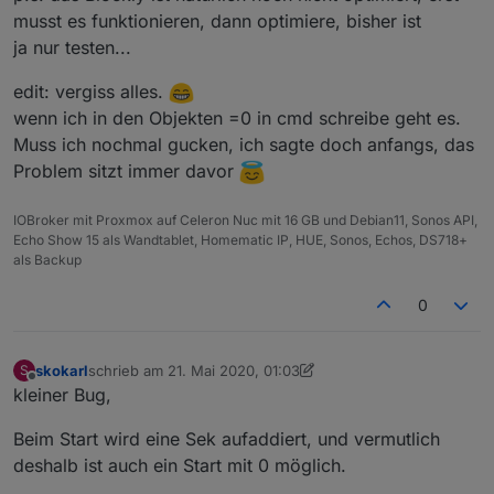
musst es funktionieren, dann optimiere, bisher ist
ja nur testen...
edit: vergiss alles.
wenn ich in den Objekten =0 in cmd schreibe geht es.
Muss ich nochmal gucken, ich sagte doch anfangs, das
Problem sitzt immer davor
IOBroker mit Proxmox auf Celeron Nuc mit 16 GB und Debian11, Sonos API,
Echo Show 15 als Wandtablet, Homematic IP, HUE, Sonos, Echos, DS718+
als Backup
0
skokarl
schrieb am
21. Mai 2020, 01:03
S
zuletzt editiert von skokarl
Offline
kleiner Bug,
Beim Start wird eine Sek aufaddiert, und vermutlich
deshalb ist auch ein Start mit 0 möglich.