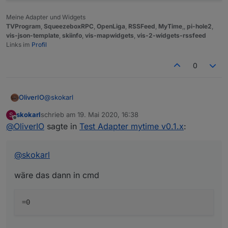
Meine Adapter und Widgets
TVProgram
,
SqueezeboxRPC
,
OpenLiga
,
RSSFeed
,
MyTime
,,
pi-hole2
,
vis-json-template
,
skiinfo
,
vis-mapwidgets
,
vis-2-widgets-rssfeed
Links im
Profil
0
@
skokarl
OliverIO
skokarl
schrieb am
19. Mai 2020, 16:38
S
wäre das dann in cmd
zuletzt editiert von
Offline
@
OliverIO
sagte in
Test Adapter mytime v0.1.x
:
@
skokarl
wäre das dann in cmd