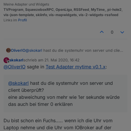
Meine Adapter und Widgets
TVProgram
,
SqueezeboxRPC
,
OpenLiga
,
RSSFeed
,
MyTime
,,
pi-hole2
,
vis-json-template
,
skiinfo
,
vis-mapwidgets
,
vis-2-widgets-rssfeed
Links im
Profil
0
OliverIO
@
skokarl
hast du die systemuhr von server und client
überprüft?
skokarl
schrieb am
21. Mai 2020, 16:42
S
eine abweichung von mehr wie 1er sekunde würde
zuletzt editiert von
Offline
@
OliverIO
sagte in
Test Adapter mytime v0.1.x
:
das auch bei timer 0 erklären
@
skokarl
hast du die systemuhr von server und
client überprüft?
eine abweichung von mehr wie 1er sekunde würde
das auch bei timer 0 erklären
Du bist schon ein Fuchs..... wenn ich die Uhr vom
Laptop nehme und die Uhr vom IOBroker auf der