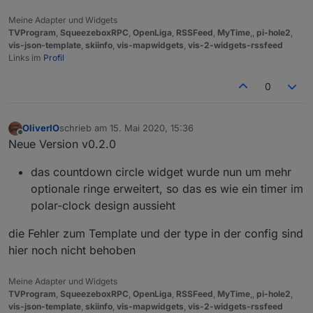
sollte das Widget hiermit
Meine Adapter und Widgets
TVProgram
,
SqueezeboxRPC
,
OpenLiga
,
RSSFeed
,
MyTime
,,
pi-hole2
,
vis-json-template
,
skiinfo
,
vis-mapwidgets
,
vis-2-widgets-rssfeed
Links im
Profil
0
nicht nur Std und Minuten anzeigen ?
OliverIO
schrieb am
15. Mai 2020, 15:36
zuletzt editiert von
Offline
Neue Version v0.2.0
das countdown circle widget wurde nun um mehr
optionale ringe erweitert, so das es wie ein timer im
polar-clock design aussieht
die Fehler zum Template und der type in der config sind
hier noch nicht behoben
Meine Adapter und Widgets
TVProgram
,
SqueezeboxRPC
,
OpenLiga
,
RSSFeed
,
MyTime
,,
pi-hole2
,
vis-json-template
,
skiinfo
,
vis-mapwidgets
,
vis-2-widgets-rssfeed