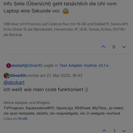
Info Seite (Übersicht) geht tatsächlich die Uhr vom
Laptop eine Sekunde vor.
IOBroker mit Proxmox auf Celeron Nuc mit 16 GB und Debian11, Sonos API,
Echo Show 15 als Wandtablet, Homematic IP, HUE, Sonos, Echos, DS718+
als Backup
0
@
OliverIO
sagte in
Test Adapter mytime v0.1.x
:
skokarl
S
OliverIO
schrieb am
21. Mai 2020, 16:43
zuletzt editiert von
Offline
@
skokarl
hast du die systemuhr von server und
@
skokarl
client überprüft?
ich weiß wie mein code funktioniert :)
Du bist schon ein Fuchs..... wenn ich die Uhr vom
eine abweichung von mehr wie 1er sekunde
Laptop nehme und die Uhr vom IOBroker auf der
würde das auch bei timer 0 erklären
Meine Adapter und Widgets
Info Seite (Übersicht) geht tatsächlich die Uhr vom
TVProgram
,
SqueezeboxRPC
,
OpenLiga
,
RSSFeed
,
MyTime
,,
pi-hole2
,
Laptop eine Sekunde vor.
vis-json-template
,
skiinfo
,
vis-mapwidgets
,
vis-2-widgets-rssfeed
Links im
Profil
1