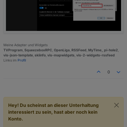
Meine Adapter und Widgets
TVProgram
,
SqueezeboxRPC
,
OpenLiga
,
RSSFeed
,
MyTime
,,
pi-hole2
,
vis-json-template
,
skiinfo
,
vis-mapwidgets
,
vis-2-widgets-rssfeed
Links im
Profil
0
Hey! Du scheinst an dieser Unterhaltung
interessiert zu sein, hast aber noch kein
Konto.