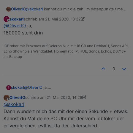
OliverIO
@
skokarl
kannst du mir die zahl im datenpunkte timer
nennen?
skokarl
schrieb am
21. Mai 2020, 13:32
S
da müsste eigentlich 180000 (3 * 60 * 60 * 1000) drin
zuletzt editiert von skokarl
Offline
@
OliverIO
ja,
stehen.
180000 steht drin
IOBroker mit Proxmox auf Celeron Nuc mit 16 GB und Debian11, Sonos API,
Echo Show 15 als Wandtablet, Homematic IP, HUE, Sonos, Echos, DS718+
als Backup
0
skokarl
@
OliverIO
ja,
S
180000 steht drin
OliverIO
schrieb am
21. Mai 2020, 14:28
zuletzt editiert von OliverIO
Offline
@
skokarl
Dann wundert mich das mit der einen Sekunde + etwas.
Kannst du Mal deine PC Uhr mit der vom iobtoker der
er vergleichen, evtl ist da der Unterschied.