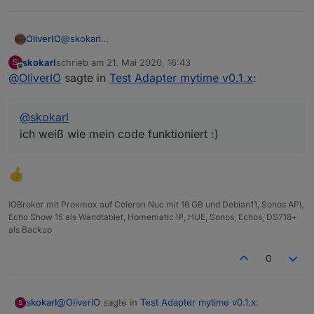
OliverIO
@
skokarl
ich weiß wie mein code funktioniert :)
skokarl
schrieb am
21. Mai 2020, 16:43
S
zuletzt editiert von
Offline
@
OliverIO
sagte in
Test Adapter mytime v0.1.x
:
@
skokarl
ich weiß wie mein code funktioniert :)
IOBroker mit Proxmox auf Celeron Nuc mit 16 GB und Debian11, Sonos API,
Echo Show 15 als Wandtablet, Homematic IP, HUE, Sonos, Echos, DS718+
als Backup
0
@
OliverIO
sagte in
Test Adapter mytime v0.1.x
:
skokarl
S