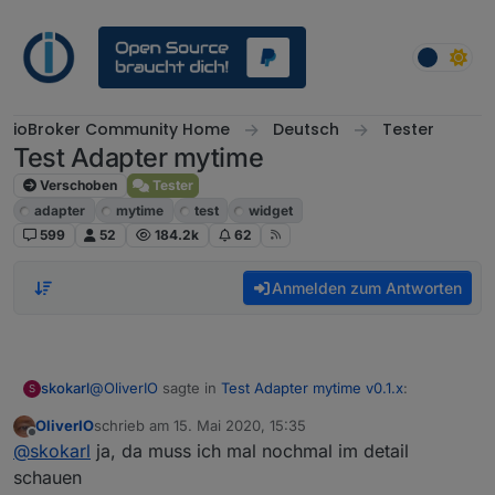
Weiter zum Inhalt
ioBroker Community Home
Deutsch
Tester
Test Adapter mytime
Verschoben
Tester
adapter
mytime
test
widget
599
52
184.2k
62
Anmelden zum Antworten
@
OliverIO
sagte in
Test Adapter mytime v0.1.x
:
skokarl
S
OliverIO
schrieb am
15. Mai 2020, 15:35
zuletzt editiert von
Offline
https://github.com/oweitman/iobroker.mytime
@
skokarl
ja, da muss ich mal nochmal im detail
schauen