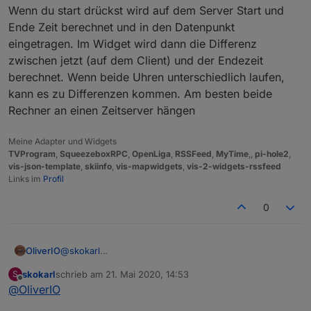
Wenn du start drückst wird auf dem Server Start und
Ende Zeit berechnet und in den Datenpunkt
eingetragen. Im Widget wird dann die Differenz
zwischen jetzt (auf dem Client) und der Endezeit
berechnet. Wenn beide Uhren unterschiedlich laufen,
kann es zu Differenzen kommen. Am besten beide
Rechner an einen Zeitserver hängen
Meine Adapter und Widgets
TVProgram
,
SqueezeboxRPC
,
OpenLiga
,
RSSFeed
,
MyTime
,,
pi-hole2
,
vis-json-template
,
skiinfo
,
vis-mapwidgets
,
vis-2-widgets-rssfeed
Links im
Profil
0
@
skokarl
OliverIO
Dann wundert mich das mit der einen Sekunde +
skokarl
schrieb am
21. Mai 2020, 14:53
S
etwas. Kannst du Mal deine PC Uhr mit der vom
Wenn du start drückst wird auf dem Server Start und
zuletzt editiert von
Offline
@
OliverIO
iobtoker der er vergleichen, evtl ist da der
Ende Zeit berechnet und in den Datenpunkt
Unterschied.
eingetragen. Im Widget wird dann die Differenz