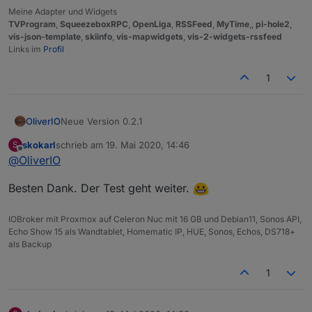
Meine Adapter und Widgets
TVProgram
,
SqueezeboxRPC
,
OpenLiga
,
RSSFeed
,
MyTime
,,
pi-hole2
,
vis-json-template
,
skiinfo
,
vis-mapwidgets
,
vis-2-widgets-rssfeed
Links im
Profil
1
Neue Version 0.2.1
OliverIO
skokarl
schrieb am
19. Mai 2020, 14:46
S
der anzeige´fehler im configurationsdialog für
zuletzt editiert von
Offline
@
OliverIO
einen timer wurde behoben
ein Problem mit dem default template für das
Besten Dank. Der Test geht weiter.
widget countdown plain wurde behoben
icons für die beiden widgets wurden
hinzugefügt
IOBroker mit Proxmox auf Celeron Nuc mit 16 GB und Debian11, Sonos API,
die Berechnung der Kreise in countdown circle
Echo Show 15 als Wandtablet, Homematic IP, HUE, Sonos, Echos, DS718+
wurden bei 0 werten korrigiert
als Backup
die javascript intervals wurden im edit mode
entfernt, da sie die anpassung und speicherung
1
von konfigurationswerten verhinderte.