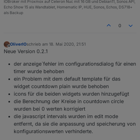
IOBroker mit Proxmox auf Celeron Nuc mit 16 GB und Debian11, Sonos API,
Echo Show 15 als Wandtablet, Homematic IP, HUE, Sonos, Echos, DS718+
als Backup
0
OliverIO
schrieb am
18. Mai 2020, 21:51
zuletzt editiert von
Offline
Neue Version 0.2.1
der anzeige´fehler im configurationsdialog für einen
timer wurde behoben
ein Problem mit dem default template für das
widget countdown plain wurde behoben
icons für die beiden widgets wurden hinzugefügt
die Berechnung der Kreise in countdown circle
wurden bei 0 werten korrigiert
die javascript intervals wurden im edit mode
entfernt, da sie die anpassung und speicherung von
konfigurationswerten verhinderte.