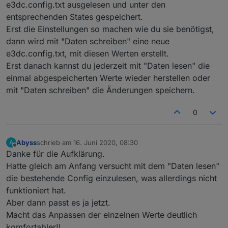
e3dc.config.txt ausgelesen und unter den
    search:
'15|'
,
entsprechenden States gespeichert.
},{
Erst die Einstellungen so machen wie du sie benötigst,
id
: 
'18Uhr'
,
dann wird mit "Daten schreiben" eine neue
    name:
'18 Uhr'
,
    search:
'18|'
,
e3dc.config.txt, mit diesen Werten erstellt.
},{
Erst danach kannst du jederzeit mit "Daten lesen" die
id
: 
'21Uhr'
,
einmal abgespeicherten Werte wieder herstellen oder
    name:
'21 Uhr'
,
mit "Daten schreiben" die Änderungen speichern.
    search:
'21|'
,
}];
0
/**********************************************
* generische Funktionen
Abyss
schrieb am
16. Juni 2020, 08:30
A
zuletzt editiert von
***********************************************
Offline
Danke für die Aufklärung.
Hatte gleich am Anfang versucht mit dem "Daten lesen"
function
 stripTagSpecial(data:string):string {
die bestehende Config einzulesen, was allerdings nicht
    //entfernt allt tags, bei img tags, lässt e
funktioniert hat.
    data = data.replace(/(<script(.|\n|\r)+?(?=
Aber dann passt es ja jetzt.
    //data = data.replace( /((\.gif|\.png|\.jpg
    data = data.replace( /<img([^>]+)>/ig,
Macht das Anpassen der einzelnen Werte deutlich
function
 (
$0
, 
$1
) {
komfortabler!!