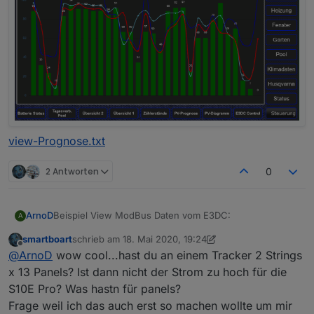
view-Prognose.txt
2 Antworten
0
Beispiel View ModBus Daten vom E3DC:
ArnoD
A
smartboart
schrieb am
18. Mai 2020, 19:24
zuletzt editiert von smartboart
Offline
@
ArnoD
wow cool...hast du an einem Tracker 2 Strings
x 13 Panels? Ist dann nicht der Strom zu hoch für die
S10E Pro? Was hastn für panels?
Frage weil ich das auch erst so machen wollte um mir