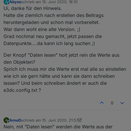
id
: 
'00Uhr'
,
Abyss
schrieb am
15. Juni 2020, 18:10
A
zuletzt editiert von
Offline
    name:
'0 Uhr'
,
Ui, danke für den Hinweis.
    search:
'0|'
,
Hatte die ziemlich nach erstellen des Beitrags
},{
heruntergeladen und schon mal vorbereitet.
id
: 
'03Uhr'
,
War dann wohl eine alte Version. ;)
    name:
'3 Uhr'
,
Grad nochmal neu gemacht, jetzt passen die
    search:
'3|'
,
Datenpunkte....da kann ich lang suchen ;)
},{
id
: 
'06Uhr'
,
Der Knopf "Daten lesen" holt jetzt rein die Werte aus
    name:
'6 Uhr'
,
den Objekten?
    search:
'6|'
,
Sprich ich muss mir die Werte erst mal alle so einstellen
},{
id
: 
'09Uhr'
,
wie ich sie gern hätte und kann sie dann schreiben
    name:
'9 Uhr'
,
lassen? Und beim schreiben ändert er auch die
    search:
'9|'
,
e3dc.config.txt ?
},{
id
: 
'12Uhr'
,
0
    name:
'12 Uhr'
,
    search:
'12|'
,
},{
ArnoD
schrieb am
15. Juni 2020, 21:57
A
zuletzt editiert von ArnoD
id
: 
'15Uhr'
,
Offline
Nein, mit "Daten lesen" werden die Werte aus der
    name:
'15 Uhr'
,