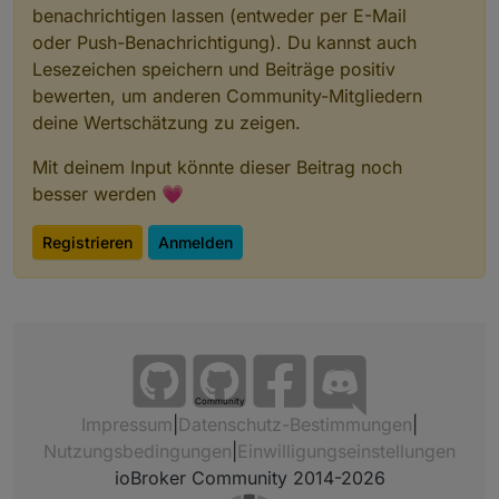
        setState(ppBaseObjPath + 
'.'
 + 
id
+
'Imag
benachrichtigen lassen (entweder per E-Mail
        setState(ppBaseObjPath + 
'.'
 + 
id
, data
oder Push-Benachrichtigung). Du kannst auch
    } 
else
if
 (
type
 === 
'textBool'
) {
Lesezeichen speichern und Beiträge positiv
let
 b = (value.trim() == 
'ja'
);
bewerten, um anderen Community-Mitgliedern
            //logInfo(ppBaseObjPath + 
'.'
 + 
id
,
deine Wertschätzung zu zeigen.
            setState(ppBaseObjPath + 
'.'
 + 
id
, 
    } 
else
if
 (
type
 === 
'textList'
) {
Mit deinem Input könnte dieser Beitrag noch
        //logInfo(ppBaseObjPath + 
'.'
 + 
id
,
type
besser werden 💗
        setState(ppBaseObjPath + 
'.'
 + 
id
, inte
    } 
else
 { //if (
type
 === 
'text'
) {
Registrieren
Anmelden
        //logInfo(ppBaseObjPath + 
'.'
 + 
id
,
type
        setState(ppBaseObjPath + 
'.'
 + 
id
, valu
    }
    } catch(err) {
log
(
'can not set '
+
id
 +value +
type
);
    }
}
Community
Impressum
|
Datenschutz-Bestimmungen
|
function
 addBlock(data:{body:string, text:strin
Nutzungsbedingungen
|
Einwilligungseinstellungen
    getPart(data,nextend);
ioBroker Community 2014-2026
    //logInfo(
id
);