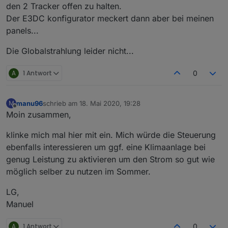
den 2 Tracker offen zu halten.
Der E3DC konfigurator meckert dann aber bei meinen
panels...
Die Globalstrahlung leider nicht...
Modbus.txt
A
1 Antwort
0
Das Hintergrund Bild muss natürlich jeder auf seine PV-
Anlage anpassen.
manu96
schrieb am
18. Mai 2020, 19:28
M
zuletzt editiert von
View E3DC-Control: Stand 04.10.2020
Offline
Moin zusammen,
klinke mich mal hier mit ein. Mich würde die Steuerung
ebenfalls interessieren um ggf. eine Klimaanlage bei
genug Leistung zu aktivieren um den Strom so gut wie
möglich selber zu nutzen im Sommer.
LG,
Manuel
A
1 Antwort
0