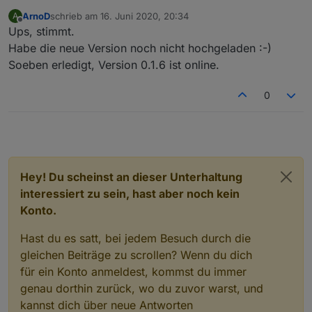
function
 addLine(data:{body:string, text:string
ArnoD
schrieb am
16. Juni 2020, 20:34
A
zuletzt editiert von
Offline
let
 mvs = getValue(data.text, start, end).
s
Ups, stimmt.
Habe die neue Version noch nicht hochgeladen :-)
for
(
let
 i=0;i<4;i++) {
Soeben erledigt, Version 0.1.6 ist online.
        mySetState(
'd'
 + String(i) + 
'.'
 + 
id
, 
    }
0
return
 mvs;
}
function
 mySetState(
id
:string, value:string, 
ty
    try {
if
 (
type
 === 
'number'
) {
Hey! Du scheinst an dieser Unterhaltung
let
 xValue:any = value.replace(/[^0-9$.
interessiert zu sein, hast aber noch kein
        //logInfo(ppBaseObjPath + 
'.'
 + 
id
,
type
Konto.
if
 (isNaN(xValue)) {
            xValue = 0;
Hast du es satt, bei jedem Besuch durch die
        }
gleichen Beiträge zu scrollen? Wenn du dich
        setState(ppBaseObjPath + 
'.'
 + 
id
,Numbe
für ein Konto anmeldest, kommst du immer
    } 
else
if
 (
type
 === 
'image'
) {
genau dorthin zurück, wo du zuvor warst, und
let
 data = value.split(
'##'
);
kannst dich über neue Antworten
        //logInfo(ppBaseObjPath + 
'.'
 + 
id
,
type