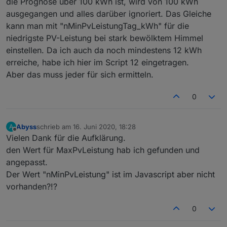
die Prognose über 100 kWh ist, wird von 100 kWh
}
ausgegangen und alles darüber ignoriert. Das Gleiche
function
 getValue(body:string, start:string, en
kann man mit "nMinPvLeistungTag_kWh" für die
let
 startp:number =body.indexOf(start) + st
niedrigste PV-Leistung bei stark bewölktem Himmel
if
 (startp >= 0) {
einstellen. Da ich auch da noch mindestens 12 kWh
let
 stopp:number =body.indexOf(end,star
erreiche, habe ich hier im Script 12 eingetragen.
if
 (stopp >=0) {
Aber das muss jeder für sich ermitteln.
return
 body.substring(startp,stopp)
        }
0
return
 body.slice(startp);   
    }
return
''
;
Abyss
schrieb am
16. Juni 2020, 18:28
A
}
zuletzt editiert von
Offline
Vielen Dank für die Aufklärung.
den Wert für MaxPvLeistung hab ich gefunden und
function
 getPart(data:{body:string, text:string
angepasst.
let
 searchp:number = data.body.indexOf(sear
if
 (searchp >= 0) {
Der Wert "nMinPvLeistung" ist im Javascript aber nicht
        data.text = data.body.substring(0,searc
vorhanden?!?
        data.body = data.body.slice(searchp + s
    }
0
}