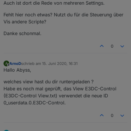
Auch ist dort die Rede von mehreren Settings.
let
 baseUrls = {
"de"
 : 
"https://www.proplanta.de/Wetter
Fehlt hier noch etwas? Nutzt du für die Steuerung über
"at"
 : 
"https://www.proplanta.de/Wetter
Vis andere Scripte?
"ch"
 : 
"https://www.proplanta.de/Wetter
"fr"
 : 
"https://www.proplanta.de/Wetter
Danke schonmal.
"it"
 : 
"https://www.proplanta.de/Wetter
    };
0
const intensity = {
ArnoD
schrieb am
15. Juni 2020, 16:31
A
"keine"
 : 0,
zuletzt editiert von
Offline
Hallo Abyss,
"nein"
 : 0,
"gering"
 : 1,
welches view hast du dir runtergeladen ?
"leicht"
 : 1,
Habe es noch mal geprüft, das View E3DC-Control
"ja"
 : 1,
(E3DC-Control View.txt) verwendet die neue ID
"mäßig"
 : 2,
"m&auml;&szlig;ig"
 : 2,
0_userdata.0.E3DC-Control.
"stark"
 : 3,
}
0
const timeObjs = [{