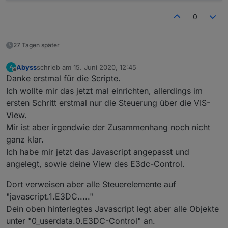
let
 country: string = 
"de"
; //at, ch, fr, it
0
let
 ort: string = 
"xxxxxxxxxxxxxxxx"
;
let
 plz: string = 
"xxxxx"
; //eventuell kann hie
27 Tagen später
//Wo sollen die Daten abgelegt werden?
let
 ppBaseObjPath: string = 
'javascript.'
 + ins
Abyss
schrieb am
15. Juni 2020, 12:45
A
zuletzt editiert von
Offline
Danke erstmal für die Scripte.
/**********************************************
Ich wollte mir das jetzt mal einrichten, allerdings im
* TypeScript Definitionen
ersten Schritt erstmal nur die Steuerung über die VIS-
***********************************************
View.
//import request = require(
"request"
);
Mir ist aber irgendwie der Zusammenhang noch nicht
type
 stateValueType = 
"number"
 | 
"text"
 | 
"imag
ganz klar.
Ich habe mir jetzt das Javascript angepasst und
interface iRequestOptions {
angelegt, sowie deine View des E3dc-Control.
		url: string;
		headers: any;
Dort verweisen aber alle Steuerelemente auf
}
"javascript.1.E3DC....."
/**********************************************
Dein oben hinterlegtes Javascript legt aber alle Objekte
* Lokale Definitionen
unter "0_userdata.0.E3DC-Control" an.
***********************************************