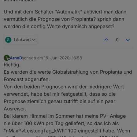
            //logInfo(
$0
,
$1
);
if
 (
$0
.indexOf(
'symbole/'
) >0) {
Und mit dem Schalter "Automatik" aktiviert man dann
let
 src = 
$0
.indexOf(
'src='
);
vermutlich die Prognose von Proplanta? sprich dann
let
 alt = 
$0
.indexOf(
'alt='
);
werden die config Werte dynamisch angepasst?
if
 ((alt > -1) && (src > -1)) {
let
 srcs = 
$0
.substring(src
S
1 Antwort
0
                    let altss = 
$0
.substring(al
                    return srcs + '
##' + altss;
                }
ArnoD
schrieb am
16. Juni 2020, 16:58
A
zuletzt editiert von
            }
Offline
Richtig.
return
""
; //(
$1
 ? 
$1
 + 
""
 : 
$0
)
Es werden die werte Globalstrahlung von Proplanta und
        }
Forecast abgerufen.
    );
Von den beiden Prognosen wird der niedrigere Wert
    data = data.replace(/(&nbsp;|<([^>]+)>)/ig,
verwendet, habe bei mir festgestellt, dass so die
    data = data.replace(/&
#48;/g, '0').replace(
return
 data.replace(/&
#([^;]+);/g, '');
Prognose ziemlich genau zutrifft bis auf ein paar
Ausreiser.
}
Bei klarem Himmel im Sommer hat meine PV- Anlage
nie über 100 kWh pro Tag geliefert, so das ich als
function
 stripTables(data:string):string {
"nMaxPvLeistungTag_kWh" 100 eingestellt habe. Wenn
return
 data.replace(/<\/tr>/ig, 
"\n"
).repla