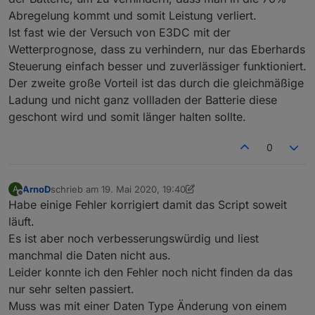
Abregelung kommt und somit Leistung verliert.
Ist fast wie der Versuch von E3DC mit der
Wetterprognose, dass zu verhindern, nur das Eberhards
Steuerung einfach besser und zuverlässiger funktioniert.
Der zweite große Vorteil ist das durch die gleichmäßige
view-Prognose.txt
Ladung und nicht ganz vollladen der Batterie diese
geschont wird und somit länger halten sollte.
0
ArnoD
schrieb am
19. Mai 2020, 19:40
A
zuletzt editiert von ArnoD
Offline
Habe einige Fehler korrigiert damit das Script soweit
läuft.
Es ist aber noch verbesserungswürdig und liest
manchmal die Daten nicht aus.
Leider konnte ich den Fehler noch nicht finden da das
nur sehr selten passiert.
Muss was mit einer Daten Type Änderung von einem