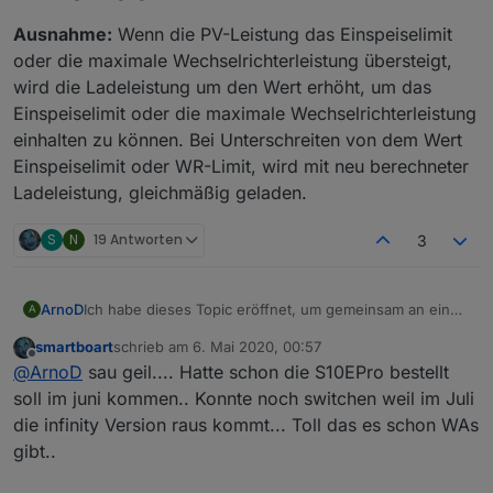
Ausnahme:
Wenn die PV-Leistung das Einspeiselimit
oder die maximale Wechselrichterleistung übersteigt,
wird die Ladeleistung um den Wert erhöht, um das
Einspeiselimit oder die maximale Wechselrichterleistung
einhalten zu können. Bei Unterschreiten von dem Wert
Einspeiselimit oder WR-Limit, wird mit neu berechneter
Ladeleistung, gleichmäßig geladen.
S
N
19 Antworten
3
Ich habe dieses Topic eröffnet, um gemeinsam an einer
ArnoD
A
Überschusssteuerung des E3DC Hauskraftwerks in
smartboart
schrieb am
6. Mai 2020, 00:57
ioBroker zu arbeiten.
Ziel der Steuerung ist:
zuletzt editiert von
Offline
@
ArnoD
sau geil.... Hatte schon die S10EPro bestellt
Dankeschön an dieser Stelle an Eberhard und sein
Mit der Steuerung soll erreicht werden, dass der
Programm E3DC-Control, ohne ihn wäre das alles nicht
Batteriespeicher möglichst schonend geladen wird, um
Speicher soll nie längere Zeit auf 100 % geladen
soll im juni kommen.. Konnte noch switchen weil im Juli
möglich gewesen.
die Lebensdauer zu erhöhen.
ioBroker
werden oder auf 0 % entladen werden.
die infinity Version raus kommt... Toll das es schon WAs
Großes Lob und Danke auch an Uli, der den Adapter
Es werden folgende Adapter benötigt:
Möglichst gleichmäßige Ladeleistung beim Laden.
gibt..
e3dc-rscp programmiert hat, über den die Steuerung im
PV-Überschuss soll gespeichert werden, um nicht
Javascript (NPM-Module:
axios, is-it-bst
)
ioBroker erst möglich wurde.
in die 70 % Abriegelung zu kommen.
Für die View Beispiele in VIS werden noch folgende
e3dc-rscp