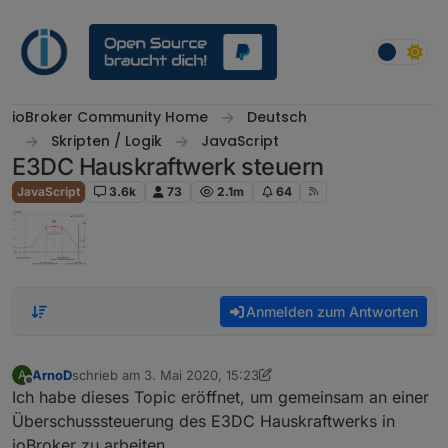
Weiter zum Inhalt
ioBroker Community Home
Deutsch
Skripten / Logik
JavaScript
E3DC Hauskraftwerk steuern
JavaScript
3.6k
73
2.1m
64
Anmelden zum Antworten
ArnoD
schrieb am
3. Mai 2020, 15:23
A
zuletzt editiert von ArnoD
Offline
Ich habe dieses Topic eröffnet, um gemeinsam an einer
Überschusssteuerung des E3DC Hauskraftwerks in
ioBroker zu arbeiten.