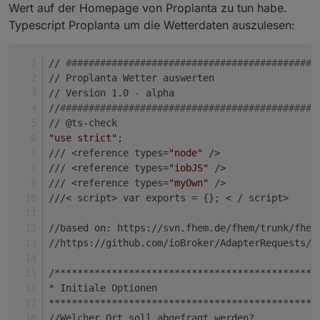
Wert auf der Homepage von Proplanta zu tun habe.
Typescript Proplanta um die Wetterdaten auszulesen:
// 
############################################
// Proplanta Wetter auswerten
// Version 1.0 - alpha
//
#############################################
// @ts-check
"use strict"
;
/// <reference types=
"node"
 />
/// <reference types=
"iobJS"
 />
/// <reference types=
"myOwn"
 />
///< script> var exports = {}; < / script>
//based on: https://svn.fhem.de/fhem/trunk/fhem
//https://github.com/ioBroker/AdapterRequests/i
/**********************************************
* Initiale Optionen
***********************************************
//Welcher Ort soll abgefragt werden?