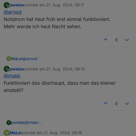
Version: 1.5.2
psrelax
schrieb am
21. Aug. 2024, 09:11
P
Änderungen:
Fehler behoben, dass eingestellter Notstrom SOC
zuletzt editiert von
Offline
@
arnod
ignoriert wurde.
Notstrom hat heut früh erst einmal funktioniert.
Mehr werde ich heut Nacht sehen.
0
@
arnod
MaLei
M
psrelax
schrieb am
21. Aug. 2024, 09:13
P
Kannst du bei einem nächsten Update mal schauen,
zuletzt editiert von
Offline
@
malei
dass die Notstromreserve nicht kleiner als 0 sein darf.
Danke!
Funktioniert das überhaupt, dass man das kleiner
einstellt?
0
psrelax
@
malei
P
Funktioniert das überhaupt, dass man das kleiner
MaLei
schrieb am
21. Aug. 2024, 09:19
M
einstellt?
zuletzt editiert von