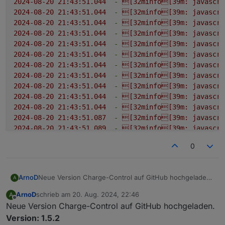
2024-08-20 21:43:51.044
-
[32minfo[39m:
javascri
2024-08-20 21:43:51.044
-
[32minfo[39m:
javascri
2024-08-20 21:43:51.044
-
[32minfo[39m:
javascri
2024-08-20 21:43:51.044
-
[32minfo[39m:
javascri
2024-08-20 21:43:51.044
-
[32minfo[39m:
javascri
2024-08-20 21:43:51.044
-
[32minfo[39m:
javascri
2024-08-20 21:43:51.044
-
[32minfo[39m:
javascri
2024-08-20 21:43:51.044
-
[32minfo[39m:
javascri
2024-08-20 21:43:51.044
-
[32minfo[39m:
javascri
2024-08-20 21:43:51.044
-
[32minfo[39m:
javascri
2024-08-20 21:43:51.044
-
[32minfo[39m:
javascri
2024-08-20 21:43:51.087
-
[32minfo[39m:
javascri
2024-08-20 21:43:51.089
-
[32minfo[39m:
javascri
2024-08-20 21:43:51.090
-
[32minfo[39m:
javascri
0
2024-08-20 21:43:51.091
-
[32minfo[39m:
javascri
2024-08-20 21:43:51.092
-
[32minfo[39m:
javascri
2024-08-20 21:43:51.093
-
[32minfo[39m:
javascri
Neue Version Charge-Control auf GitHub hochgeladen.
ArnoD
A
2024-08-20 21:43:51.095
-
[32minfo[39m:
javascri
Version: 1.5.1
2024-08-20 21:43:51.096
-
[32minfo[39m:
javascri
ArnoD
schrieb am
20. Aug. 2024, 22:46
A
Änderungen:
Fehler behoben, dass neue Objekte ohne
zuletzt editiert von
Offline
2024-08-20 21:43:51.097
-
[32minfo[39m:
javascri
Neue Version Charge-Control auf GitHub hochgeladen.
@
MaLei
Definition angelegt wurden.
2024-08-20 21:43:51.098
-
[32minfo[39m:
javascri
Es reicht jetzt, wenn du nur das Script kopierst und
Fehler behoben, dass bei der Autonomiezeit die
Version: 1.5.2
2024-08-20 21:43:51.098
-
[32minfo[39m:
javascri