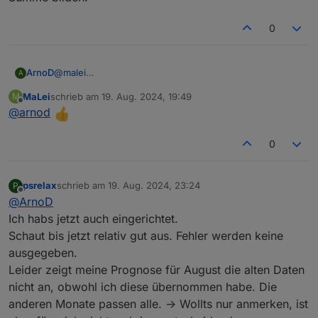
0
ArnoD
@
malei
A
Wenn man einen zusätzlichen Wechselrichter hat, wird
MaLei
schrieb am
19. Aug. 2024, 19:49
M
da die PV-Leistung erfasst. Mann müsste dann aus
zuletzt editiert von
Offline
@
arnod
IstPvErtragLM0_kWh und IstPvErtragLM1_kWh die
Summe bilden.
0
psrelax
schrieb am
19. Aug. 2024, 23:24
P
zuletzt editiert von
Offline
@
ArnoD
Ich habs jetzt auch eingerichtet.
Schaut bis jetzt relativ gut aus. Fehler werden keine
ausgegeben.
Leider zeigt meine Prognose für August die alten Daten
nicht an, obwohl ich diese übernommen habe. Die
anderen Monate passen alle. -> Wollts nur anmerken, ist