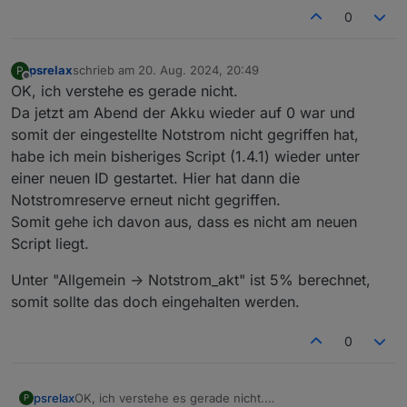
0
psrelax
schrieb am
20. Aug. 2024, 20:49
P
zuletzt editiert von
Offline
OK, ich verstehe es gerade nicht.
Da jetzt am Abend der Akku wieder auf 0 war und
somit der eingestellte Notstrom nicht gegriffen hat,
habe ich mein bisheriges Script (1.4.1) wieder unter
einer neuen ID gestartet. Hier hat dann die
Notstromreserve erneut nicht gegriffen.
Somit gehe ich davon aus, dass es nicht am neuen
Script liegt.
Unter "Allgemein -> Notstrom_akt" ist 5% berechnet,
somit sollte das doch eingehalten werden.
0
OK, ich verstehe es gerade nicht.
psrelax
P