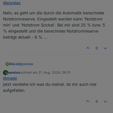
Offline
@
psrelax
Nein, es geht um die durch die Automatik berechnete
Notstromreserve. Eingestellt werden kann 'Notstrom
min' und 'Notstrom Sockel'. Bei mir sind 25 % bzw. 5
% eingestellt und die berechnete Notstromreserve
beträgt aktuell - 6 % ...
0
@
psrelax
MaLei
M
psrelax
schrieb am
21. Aug. 2024, 09:31
P
Nein, es geht um die durch die Automatik berechnete
zuletzt editiert von
Offline
@
malei
Notstromreserve. Eingestellt werden kann 'Notstrom
min' und 'Notstrom Sockel'. Bei mir sind 25 % bzw. 5 %
jetzt verstehe ich was du meinst. Ist mir auch mal
eingestellt und die berechnete Notstromreserve beträgt
aufgefallen.
aktuell - 6 % ...
0