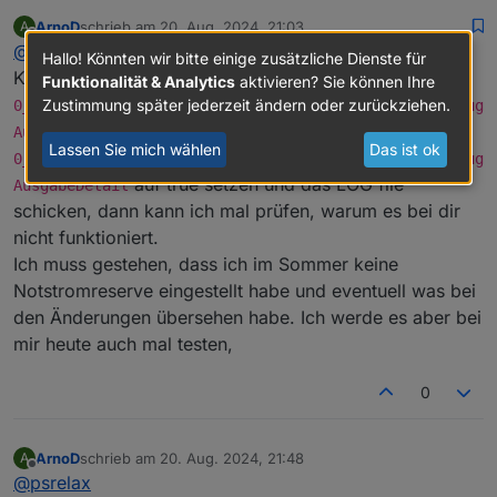
Da jetzt am Abend der Akku wieder auf 0 war und
ArnoD
schrieb am
20. Aug. 2024, 21:03
A
somit der eingestellte Notstrom nicht gegriffen hat,
Unter "Allgemein -> Notstrom_akt" ist 5% berechnet,
zuletzt editiert von
Offline
@
psrelax
habe ich mein bisheriges Script (1.4.1) wieder unter
somit sollte das doch eingehalten werden.
Hallo! Könnten wir bitte einige zusätzliche Dienste für
einer neuen ID gestartet. Hier hat dann die
Kannst du bitte mal
Funktionalität & Analytics
aktivieren? Sie können Ihre
Notstromreserve erneut nicht gegriffen.
Zustimmung später jederzeit ändern oder zurückziehen.
0_userdata.0.Charge_Control.USER_ANPASSUNGEN.10_Debug
Somit gehe ich davon aus, dass es nicht am neuen
und
Ausgabe
Script liegt.
Lassen Sie mich wählen
Das ist ok
0_userdata.0.Charge_Control.USER_ANPASSUNGEN.10_Debug
auf true setzen und das LOG file
AusgabeDetail
schicken, dann kann ich mal prüfen, warum es bei dir
nicht funktioniert.
Ich muss gestehen, dass ich im Sommer keine
Notstromreserve eingestellt habe und eventuell was bei
den Änderungen übersehen habe. Ich werde es aber bei
mir heute auch mal testen,
0
ArnoD
schrieb am
20. Aug. 2024, 21:48
A
zuletzt editiert von
Offline
@
psrelax