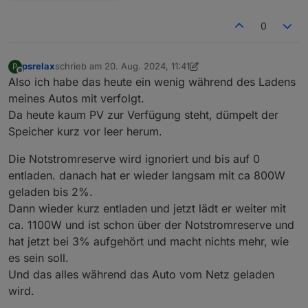
0
psrelax
schrieb am
20. Aug. 2024, 11:41
P
zuletzt editiert von psrelax
Offline
Also ich habe das heute ein wenig während des Ladens
meines Autos mit verfolgt.
Da heute kaum PV zur Verfügung steht, dümpelt der
Speicher kurz vor leer herum.
Die Notstromreserve wird ignoriert und bis auf 0
entladen. danach hat er wieder langsam mit ca 800W
geladen bis 2%.
Dann wieder kurz entladen und jetzt lädt er weiter mit
ca. 1100W und ist schon über der Notstromreserve und
hat jetzt bei 3% aufgehört und macht nichts mehr, wie
es sein soll.
Und das alles während das Auto vom Netz geladen
wird.