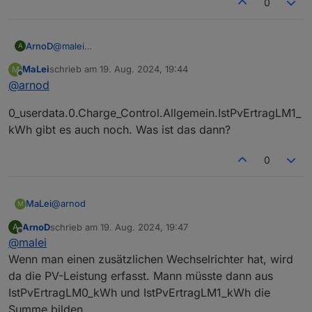
0
ArnoD
@
malei
A
Nein, war das gleiche wie
MaLei
schrieb am
19. Aug. 2024, 19:44
M
0_userdata.0.Charge_Control.Allgemein.IstPv
zuletzt editiert von
Offline
@
arnod
ErtragLM0_kWh
und ich habe deswegen
IstSummePvLeistung_kWh entfernt.
0_userdata.0.Charge_Control.Allgemein.IstPvErtragLM1_
kWh gibt es auch noch. Was ist das dann?
0
@
arnod
MaLei
M
ArnoD
schrieb am
19. Aug. 2024, 19:47
A
0_userdata.0.Charge_Control.Allgemein.IstPvErtragLM1_k
zuletzt editiert von
Offline
@
malei
Wh gibt es auch noch. Was ist das dann?
Wenn man einen zusätzlichen Wechselrichter hat, wird
da die PV-Leistung erfasst. Mann müsste dann aus
IstPvErtragLM0_kWh und IstPvErtragLM1_kWh die
Summe bilden.