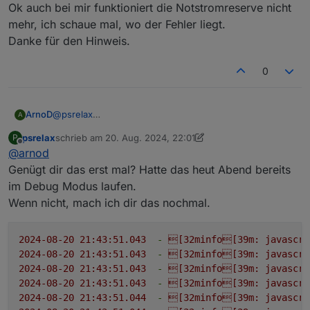
Ok auch bei mir funktioniert die Notstromreserve nicht
mehr, ich schaue mal, wo der Fehler liegt.
Danke für den Hinweis.
0
ArnoD
@
psrelax
A
Ok auch bei mir funktioniert die Notstromreserve nicht
psrelax
schrieb am
20. Aug. 2024, 22:01
P
mehr, ich schaue mal, wo der Fehler liegt.
zuletzt editiert von psrelax
Offline
@
arnod
Danke für den Hinweis.
Genügt dir das erst mal? Hatte das heut Abend bereits
im Debug Modus laufen.
Wenn nicht, mach ich dir das nochmal.
2024-08-20 21:43:51.043
-
[32minfo[39m:
javascri
2024-08-20 21:43:51.043
-
[32minfo[39m:
javascri
2024-08-20 21:43:51.043
-
[32minfo[39m:
javascri
2024-08-20 21:43:51.043
-
[32minfo[39m:
javascri
2024-08-20 21:43:51.044
-
[32minfo[39m:
javascri