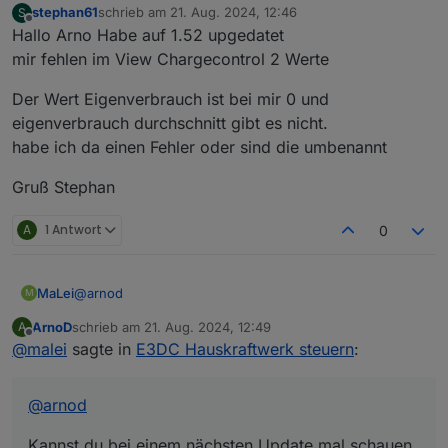
stephan61
schrieb am
21. Aug. 2024, 12:46
S
zuletzt editiert von
Offline
Hallo Arno Habe auf 1.52 upgedatet
mir fehlen im View Chargecontrol 2 Werte
Der Wert Eigenverbrauch ist bei mir 0 und
eigenverbrauch durchschnitt gibt es nicht.
habe ich da einen Fehler oder sind die umbenannt
Gruß Stephan
A
1 Antwort
0
@
arnod
MaLei
M
ArnoD
schrieb am
21. Aug. 2024, 12:49
A
Kannst du bei einem nächsten Update mal schauen,
zuletzt editiert von
Offline
@
malei
sagte in
E3DC Hauskraftwerk steuern
:
dass die Notstromreserve nicht kleiner als 0 sein darf.
Danke!
@
arnod
Kannst du bei einem nächsten Update mal schauen,