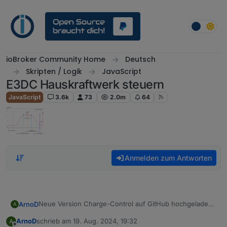
Weiter zum Inhalt
ioBroker Community Home
Deutsch
Skripten / Logik
JavaScript
E3DC Hauskraftwerk steuern
JavaScript
3.6k
73
2.0m
64
Anmelden zum Antworten
Neue Version Charge-Control auf GitHub hochgeladen.
ArnoD
A
Version: 1.5.0
ArnoD
schrieb am
19. Aug. 2024, 19:32
A
Änderungen:
Es wird überprüft, ob bei den Instanzeinstellungen
zuletzt editiert von