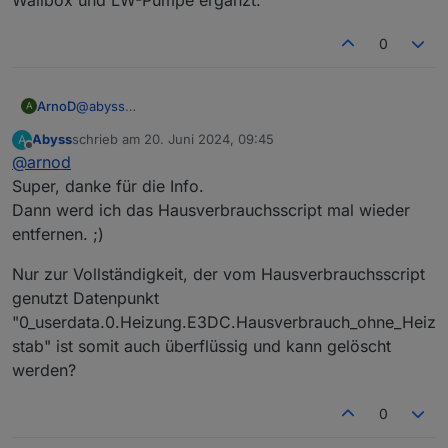
0
ArnoD
@
abyss
A
Ja ist richtig. Den reinen Hausverbrauch benötige ich
Abyss
schrieb am
20. Juni 2024, 09:45
A
auch bei meinem Wallbox Script, da ist es dann besser
zuletzt editiert von
Offline
@
arnod
diese Berechnung in Charge-Control zu machen und
alle anderen Scripte können so diesen Wert
Super, danke für die Info.
verwenden.
Dann werd ich das Hausverbrauchsscript mal wieder
Die Berechnung habe ich aus dem Script
entfernen. ;)
Hausverbrauch von ORuessel übernommen und um
Wallbox und LW-Pumpe ergänzt.
Nur zur Vollständigkeit, der vom Hausverbrauchsscript
genutzt Datenpunkt
"0_userdata.0.Heizung.E3DC.Hausverbrauch_ohne_Heiz
stab" ist somit auch überflüssig und kann gelöscht
werden?
0