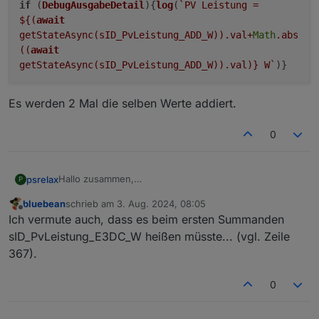
if
(
DebugAusgabeDetail
){
log
(
`PV Leistung =
${(
await
getStateAsync(sID_PvLeistung_ADD_W)).val+
Math
.abs
((
await
getStateAsync(sID_PvLeistung_ADD_W)).val)}
W`
)}
Es werden 2 Mal die selben Werte addiert.
0
Hallo zusammen,
psrelax
P
ich glaube, ich habe in Zeile 683 einen Fehler
bluebean
schrieb am
3. Aug. 2024, 08:05
gefunden.
zuletzt editiert von
Offline
Ich vermute auch, dass es beim ersten Summanden
Es werden 2 Mal die selben Werte addiert.
sID_PvLeistung_E3DC_W heißen müsste... (vgl. Zeile
367).
0