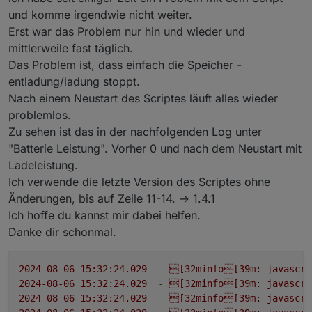
und komme irgendwie nicht weiter.
Erst war das Problem nur hin und wieder und
mittlerweile fast täglich.
Das Problem ist, dass einfach die Speicher -
entladung/ladung stoppt.
Nach einem Neustart des Scriptes läuft alles wieder
problemlos.
Zu sehen ist das in der nachfolgenden Log unter
"Batterie Leistung". Vorher 0 und nach dem Neustart mit
Ladeleistung.
Ich verwende die letzte Version des Scriptes ohne
Änderungen, bis auf Zeile 11-14. -> 1.4.1
Ich hoffe du kannst mir dabei helfen.
Danke dir schonmal.
2024-08-06 15:32:24.029
-
[32minfo[39m:
javascri
2024-08-06 15:32:24.029
-
[32minfo[39m:
javascri
2024-08-06 15:32:24.029
-
[32minfo[39m:
javascri