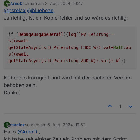
ArnoD
schrieb am
3. Aug. 2024, 16:47
A
zuletzt editiert von
Offline
@
psrelax
@
bluebean
Ja richtig, ist ein Kopierfehler und so wäre es richtig:
if
(
DebugAusgabeDetail
){
log
(
`PV Leistung =
${(
await
getStateAsync(sID_PvLeistung_E3DC_W)).val+
Math
.ab
s((
await
getStateAsync(sID_PvLeistung_ADD_W)).val)}
W`
)}
Ist bereits korrigiert und wird mit der nächsten Version
behoben sein.
Danke.
1
psrelax
schrieb am
6. Aug. 2024, 19:52
P
zuletzt editiert von
Offline
Hallo
@
ArnoD
,
ich habe seit einiger Zeit ein Problem mit dem Script