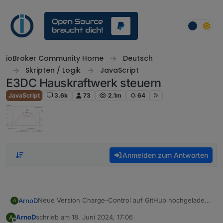
Weiter zum Inhalt
ioBroker Community Home
Deutsch
Skripten / Logik
JavaScript
E3DC Hauskraftwerk steuern
JavaScript
3.6k
73
2.1m
64
Anmelden zum Antworten
Neue Version Charge-Control auf GitHub hochgeladen.
ArnoD
A
Version: 1.4.0
ArnoD
schrieb am
18. Juni 2024, 17:06
A
Änderungen:
Wenn die Notstromreserve bis zum
zuletzt editiert von