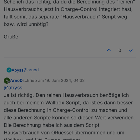
Sehe ich das richtig, da du die Berechnung des "reinen"
sID_LeistungHeizstab_W
hier kann der Pfad zu
Hausverbrauchs jetzt in Charge-Control integriert hast,
den Leistungswerten Heizstab eingetragen
fällt somit das separate "Hausverbrauch" Script weg
werden, ansonsten leer lassen
bzw. wird unnötig?
sID_WallboxLadeLeistung_1_W
hier kann der Pfad
zu den Leistungswerten der Wallbox eingetragen
werden, ansonsten leer lassen
Grüße
sID_LeistungLW_Pumpe_W
hier kann der Pfad zu
den Leistungswerten der LW-Pumpe eingetragen
0
werden, ansonsten leer lassen
Das Ergebnis wird unter der neuen Objekt ID
0_userdata.0.Charge_Control.Allgemein.H
@
arnod
Abyss
A
ausverbrauch
eingetragen. -
Issue #3
ArnoD
schrieb am
19. Juni 2024, 04:32
A
Vielen Dank für das Update.
Objekt ID
zuletzt editiert von
Offline
@
abyss
0_userdata.0.Charge_Control.Allgemein.A
Sehe ich das richtig, da du die Berechnung des "reinen"
kt_Berechnete_Ladeleistung_W
enthält nun
Ja ist richtig. Den reinen Hausverbrauch benötige ich
Hausverbrauchs jetzt in Charge-Control integriert hast,
den vom Script Charge-Control eingestellte
auch bei meinem Wallbox Script, da ist es dann besser
fällt somit das separate "Hausverbrauch" Script weg
Ladeleistung und nicht mehr die berechnete
Grüße
diese Berechnung in Charge-Control zu machen und
bzw. wird unnötig?
Ladeleistung um die Batterie auf 100% zu laden.
alle anderen Scripte können so diesen Wert verwenden.
Die Berechnung habe ich aus dem Script
Hausverbrauch von ORuessel übernommen und um
Wallbox und LW-Pumpe ergänzt.