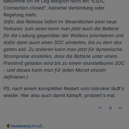
bekomme ich im Log lediglich noch ein "E3DC
2024-07-09 12:33:35.162	warn	Unknown tag: t
Connection closed", keinerlei Verbindung oder
e3dc-rscp.0
Regelung mehr.
e3dc-rscp.0

2024-07-09 12:33:25.165	
warn
Unknown tag:
tagCode
(
Info: das Release liefert im Wesentlichen zwei neue
2024-07-09 12:33:33.196	warn	Unknown tag: t
Features: zum einen kann man jetzt auch die Batterie
javascript.0
e3dc-rscp.0

für die Ladung gegenüber der Wallbox priorisieren und
2024-07-09 12:33:24.008	
warn
script.js.E3DC_Charg
2024-07-09 12:33:31.166	warn	Unknown tag: t
dafür dann auch einen SOC einstellen, bis zu dem das
javascript.0
gelten soll. Zu anderen kann man jetzt für dynamische
javascript.0

2024-07-09 12:33:24.008	
info
script.js.E3DC_Charg
2024-07-09 12:33:30.015	warn	script.js.E3DC
Strompreise einstellen, dass die Batterie unter einem
Preislimit geladen wird bis zu einem eiunstellbaren SOC
e3dc-rscp.0
javascript.0

- und dieses kann man für jeden Monat einzeln
2024-07-09 12:33:30.015	info	script.js.E3DC
2024-07-09 12:33:23.157	
warn
Unknown tag:
tagCode
definieren
.)
e3dc-rscp.0

e3dc-rscp.0
2024-07-09 12:33:29.167	warn	Unknown tag: t
PS: nach einem kompletten Restart vom iobroker läuft's
2024-07-09 12:33:21.162	
warn
Unknown tag:
tagCode
wieder. Wer also auch damit kämpft, probiert's mal.
e3dc-rscp.0

e3dc-rscp.0
2024-07-09 12:33:27.167	warn	Unknown tag: t
2024-07-09 12:33:19.155	
warn
Unknown tag:
tagCode
0
e3dc-rscp.0

2024-07-09 12:33:25.165	warn	Unknown tag: t
@
ArnoD
bluebean