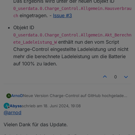
Das Ergebnis wird unter der neuen Objekt ID
"0_userdata.0.Charge_Control.USER_ANPASSUNGE
0_userdata.0.Charge_Control.Allgemein.Hausverbrau
N.10_DebugAusgabeDetail". Die LOG-Ausgabe zur
eingetragen. -
Fehlersuche wurde geändert, um mir die Hilfe aus
Issue #3
ch
der Ferne zu erleichtern. Es gibt jetzt zwei LOG-
Stufen DebugAusgabe, um den
Objekt ID
Programmdurchlauf zu logen und
0_userdata.0.Charge_Control.Allgemein.Akt_Berechn
DebugAusgabeDetail, um auch die Werte und
enthält nun den vom Script
ete_Ladeleistung_W
Einstellungen im Logfile auszugeben. Die Objekt ID
Charge-Control eingestellte Ladeleistung und nicht
10_LogAusgabeRegelung entfällt somit.
mehr die berechnete Ladeleistung um die Batterie
Kleinere Fehler behoben und Script aufgeräumt,
auf 100% zu laden.
bin aber noch nicht fertig, da ist noch einiges zu
bereinigen.
0
Neue Version Charge-Control auf GitHub hochgeladen.
ArnoD
A
Version: 1.4.1
Abyss
schrieb am
18. Juni 2024, 19:08
A
Änderungen:
XMLHttpRequest ausgetauscht durch axios
zuletzt editiert von
Offline
@
arnod
Neue Konstante im Script im Bereich USER
ANPASSUNGEN um die Leistung Hausverbrauch
Vielen Dank für das Update.
zu berechnen ohne LW-Pumpe, Heizstab oder
Wallbox.