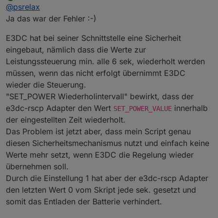
zuletzt editiert von
2024-08-06 15:32:32.800
-
[32minfo[39m:
javascri
Offline
@
psrelax
anscheinend mal bei einem Update rein gekommen.
2024-08-06 15:32:32.800
-
[32minfo[39m:
javascri
Kann es das gewesen sein? Was hat das für eine
Ja das war der Fehler :-)
2024-08-06 15:32:32.884
-
[32minfo[39m:
javascri
Auswirkung?
2024-08-06 15:32:33.075
-
[32minfo[39m:
javascri
E3DC hat bei seiner Schnittstelle eine Sicherheit
2024-08-06 15:32:33.075
-
[32minfo[39m:
javascri
eingebaut, nämlich dass die Werte zur
2024-08-06 15:32:33.075
-
[32minfo[39m:
javascri
Leistungssteuerung min. alle 6 sek, wiederholt werden
2024-08-06 15:32:33.075
-
[32minfo[39m:
javascri
müssen, wenn das nicht erfolgt übernimmt E3DC
2024-08-06 15:32:33.075
-
[32minfo[39m:
javascri
2024-08-06 15:32:33.075
-
[32minfo[39m:
javascri
wieder die Steuerung.
2024-08-06 15:32:33.075
-
[32minfo[39m:
javascri
"SET_POWER Wiederholintervall" bewirkt, dass der
2024-08-06 15:32:33.075
-
[32minfo[39m:
javascri
e3dc-rscp Adapter den Wert
innerhalb
SET_POWER_VALUE
2024-08-06 15:32:33.075
-
[32minfo[39m:
javascri
der eingestellten Zeit wiederholt.
2024-08-06 15:32:33.075
-
[32minfo[39m:
javascri
Das Problem ist jetzt aber, dass mein Script genau
2024-08-06 15:32:33.075
-
[32minfo[39m:
javascri
diesen Sicherheitsmechanismus nutzt und einfach keine
2024-08-06 15:32:33.075
-
[32minfo[39m:
javascri
Werte mehr setzt, wenn E3DC die Regelung wieder
2024-08-06 15:32:33.075
-
[32minfo[39m:
javascri
2024-08-06 15:32:33.076
-
[32minfo[39m:
javascri
übernehmen soll.
2024-08-06 15:32:33.076
-
[32minfo[39m:
javascri
Durch die Einstellung 1 hat aber der e3dc-rscp Adapter
2024-08-06 15:32:33.117
-
[32minfo[39m:
javascri
den letzten Wert 0 vom Skript jede sek. gesetzt und
2024-08-06 15:32:33.158
-
[32minfo[39m:
javascri
somit das Entladen der Batterie verhindert.
2024-08-06 15:32:33.199
-
[32minfo[39m:
javascri
2024-08-06 15:32:33.240
-
[32minfo[39m:
javascri