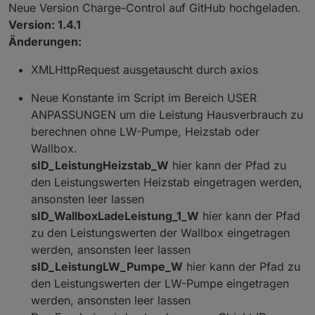
Offline
Neue Version Charge-Control auf GitHub hochgeladen.
Da ich keinen Heizstab habe, kann ich das Script von
Sonnenaufgang reicht, wird das Entladen der
ORuessel leider nicht testen.
Batterie freigegeben und nicht mehr gestoppt, bis
Version: 1.4.1
Bei Fehler oder weiteren wünschen, bitte ein neues
die Batterie leer ist.
Änderungen:
Issues auf Github eröffnen
Die ständige Neuberechnung des Batterie SOC
führte zu ständigem Ein- und Ausschalten der
XMLHttpRequest ausgetauscht durch axios
Entladeleistung.
Neue Konstante im Script im Bereich USER
Neue Objekt ID
ANPASSUNGEN um die Leistung Hausverbrauch zu
"0_userdata.0.Charge_Control.USER_ANPASSUNGE
N.10_ScriptHausverbrauch". Wenn das Script
berechnen ohne LW-Pumpe, Heizstab oder
"Hausverbrauch" zusammen mit dem Script "my-pv
Wallbox.
Heizstab" für den Heizstab verwendet wird, dann
sID_LeistungHeizstab_W
hier kann der Pfad zu
bitte auf true setzen.
Script "Hausverbrauch" und "my-pv Heizstab"
den Leistungswerten Heizstab eingetragen werden,
wurden von ORuessel Programmier und sind beide
ansonsten leer lassen
auch auf Github zu finden. Danke schon mal für
sID_WallboxLadeLeistung_1_W
hier kann der Pfad
deine Hilfe :-)
zu den Leistungswerten der Wallbox eingetragen
Neue Objekt ID
werden, ansonsten leer lassen
"0_userdata.0.Charge_Control.USER_ANPASSUNGE
sID_LeistungLW_Pumpe_W
hier kann der Pfad zu
N.10_ScriptTibber". Vorbereitung für Tibber, aktuell
den Leistungswerten der LW-Pumpe eingetragen
noch nicht umgesetzt.
werden, ansonsten leer lassen
Geänderte Objekt ID