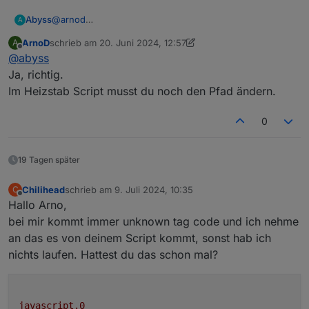
@
arnod
Abyss
A
Super, danke für die Info.
ArnoD
schrieb am
20. Juni 2024, 12:57
A
Dann werd ich das Hausverbrauchsscript mal wieder
Nur zur Vollständigkeit, der vom Hausverbrauchsscript
zuletzt editiert von ArnoD
Offline
@
abyss
entfernen. ;)
genutzt Datenpunkt
"0_userdata.0.Heizung.E3DC.Hausverbrauch_ohne_Heiz
Ja, richtig.
stab" ist somit auch überflüssig und kann gelöscht
Im Heizstab Script musst du noch den Pfad ändern.
werden?
0
19 Tagen später
Chilihead
schrieb am
9. Juli 2024, 10:35
C
zuletzt editiert von
Offline
Hallo Arno,
bei mir kommt immer unknown tag code und ich nehme
an das es von deinem Script kommt, sonst hab ich
nichts laufen. Hattest du das schon mal?
javascript.0