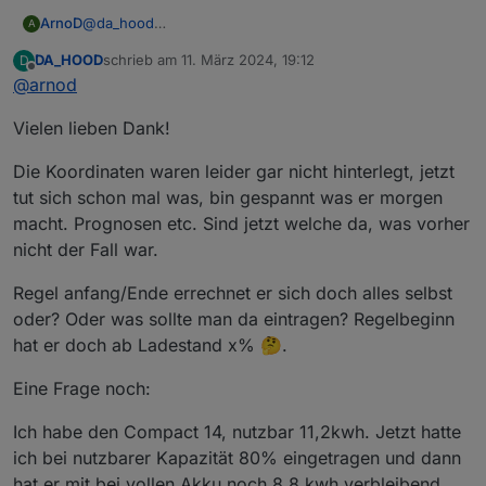
@
da_hood
ArnoD
A
Das sieht danach aus, als ob bei dir die Astro Zeiten
DA_HOOD
schrieb am
11. März 2024, 19:12
D
nicht gelesen werden können. Kontrolliere mal die
zuletzt editiert von
Offline
@
arnod
Ortskoordinaten in der Konfiguration der Javascript-
Instanz oder wenn du dort „Systemeinstellungen
Vielen lieben Dank!
verwenden“ aktiviert hast, die Systemeinstellungen vom
iobroker.
Die Koordinaten waren leider gar nicht hinterlegt, jetzt
tut sich schon mal was, bin gespannt was er morgen
macht. Prognosen etc. Sind jetzt welche da, was vorher
nicht der Fall war.
Regel anfang/Ende errechnet er sich doch alles selbst
oder? Oder was sollte man da eintragen? Regelbeginn
hat er doch ab Ladestand x% 🤔.
Prüfe bitte auch mal die Werte
0_userdata.0.Charge_Control.Allgemein.Regel
Eine Frage noch:
beginn_MEZ
,
0_userdata.0.Charge_Control.Allgemein.Regel
Ich habe den Compact 14, nutzbar 11,2kwh. Jetzt hatte
ende_MEZ
,
ich bei nutzbarer Kapazität 80% eingetragen und dann
0_userdata.0.Charge_Control.Allgemein.Ladee
hat er mit bei vollen Akku noch 8,8 kwh verbleibend
nde_MEZ