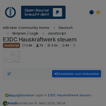
Weiter zum Inhalt
ioBroker Community Home
Deutsch
Skripten / Logik
JavaScript
E3DC Hauskraftwerk steuern
JavaScript
3.6k
73
2.1m
64
Anmelden zum Antworten
@
bluebean
sagte in
E3DC Hauskraftwerk steuern
:
MaLei
M
ArnoD
schrieb am
10. März 2024, 09:34
A
zuletzt editiert von