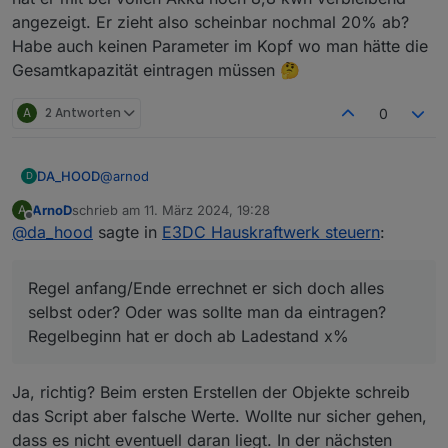
ob da das Format der Uhrzeiten richtig ist also z.B. 10:00
angezeigt. Er zieht also scheinbar nochmal 20% ab?
mit Doppelpunkt und nicht 10.00.
Habe auch keinen Parameter im Kopf wo man hätte die
Hatte da einen Fehler im Script, wenn die Objekte beim
Gesamtkapazität eintragen müssen 🤔
ersten Mal angelegt werden.
A
2 Antworten
0
@
arnod
DA_HOOD
D
ArnoD
schrieb am
11. März 2024, 19:28
A
Vielen lieben Dank!
zuletzt editiert von
Offline
@
da_hood
sagte in
E3DC Hauskraftwerk steuern
:
Die Koordinaten waren leider gar nicht hinterlegt,
jetzt tut sich schon mal was, bin gespannt was er
Regel anfang/Ende errechnet er sich doch alles
morgen macht. Prognosen etc. Sind jetzt welche da,
Regel anfang/Ende errechnet er sich doch alles
was vorher nicht der Fall war.
selbst oder? Oder was sollte man da eintragen?
selbst oder? Oder was sollte man da eintragen?
Regelbeginn hat er doch ab Ladestand x% 🤔.
Eine Frage noch:
Regelbeginn hat er doch ab Ladestand x%
Ich habe den Compact 14, nutzbar 11,2kwh. Jetzt
hatte ich bei nutzbarer Kapazität 80% eingetragen
Ja, richtig? Beim ersten Erstellen der Objekte schreib
und dann hat er mit bei vollen Akku noch 8,8 kwh
das Script aber falsche Werte. Wollte nur sicher gehen,
verbleibend angezeigt. Er zieht also scheinbar
dass es nicht eventuell daran liegt. In der nächsten
nochmal 20% ab?