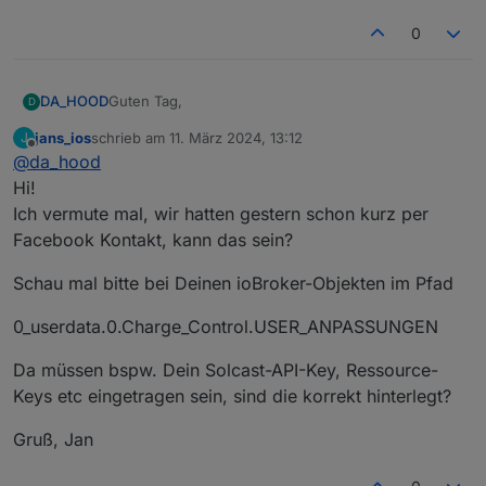
0
Guten Tag,
DA_HOOD
D
jans_ios
schrieb am
11. März 2024, 13:12
J
ich habe gestern versucht das ganze zu installieren,
zuletzt editiert von
Offline
@
da_hood
musste heute aber feststellen das überhaupt nichts
passiert ist. Ich bin nach der Anleitung vorgegangen
Vielen Dank schonmal! :)
Hi!
und habe die ganzen Werte auch eingetragen.
Ich vermute mal, wir hatten gestern schon kurz per
Beim starten des Scripts gibt es auch
Facebook Kontakt, kann das sein?
Fehlermeldungen aus denen ich nicht schlau werde.
Würde mich über Hilfe freuen.
Schau mal bitte bei Deinen ioBroker-Objekten im Pfad
0_userdata.0.Charge_Control.USER_ANPASSUNGEN
Da müssen bspw. Dein Solcast-API-Key, Ressource-
Keys etc eingetragen sein, sind die korrekt hinterlegt?
Gruß, Jan