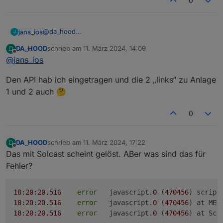
0
@
da_hood
jans_ios
J
Hi!
DA_HOOD
schrieb am
11. März 2024, 14:09
D
Ich vermute mal, wir hatten gestern schon kurz per
Schau mal bitte bei Deinen ioBroker-Objekten im Pfad
zuletzt editiert von
Offline
@
jans_ios
Facebook Kontakt, kann das sein?
0_userdata.0.Charge_Control.USER_ANPASSUNGEN
Den API hab ich eingetragen und die 2 „links“ zu Anlage
Da müssen bspw. Dein Solcast-API-Key, Ressource-
1 und 2 auch 🤔
Keys etc eingetragen sein, sind die korrekt hinterlegt?
Gruß, Jan
0
DA_HOOD
schrieb am
11. März 2024, 17:22
D
zuletzt editiert von
Offline
Das mit Solcast scheint gelöst. ABer was sind das für
Fehler?
18
:
20
:
20.516
error
	javascript
.0
 (
470456
) script
18
:
20
:
20.516
error
	javascript
.0
 (
470456
) at MEZ
18
:
20
:
20.516
error
	javascript
.0
 (
470456
) at Scr