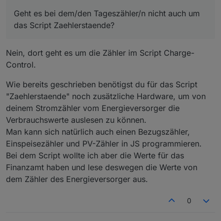
Offline
@
arnod
Geht es bei dem/den Tageszähler/n nicht auch um
Ich bin jetzt mal auf Dein originales Script
Geht es bei dem/den Tageszähler/n nicht auch um das
umgestiegen, mal schauen ob der Fehler dann bei
das Script Zaehlerstaende?
Script Zaehlerstaende?
mir auch kommt.
Ich hatte für mich Dein Script ja mit einem weiteren
Tageszähler ergänzt, der mir die aktuell
Nein, dort geht es um die Zähler im Script Charge-
verbrauchte Energie des Hauses stellt (orientiert
Control.
an Deinem LM3). Sonst keine Änderungen.
Die 1000/min entsprechen gut 16/s. Kannst Du
Wie bereits geschrieben benötigst du für das Script
abschätzen, wie oft Du mit dem Script pro Sekunde
"Zaehlerstaende" noch zusätzliche Hardware, um von
setState setzt?
deinem Stromzähler vom Energieversorger die
Verbrauchswerte auslesen zu können.
Man kann sich natürlich auch einen Bezugszähler,
Einspeisezähler und PV-Zähler in JS programmieren.
Bei dem Script wollte ich aber die Werte für das
Finanzamt haben und lese deswegen die Werte von
dem Zähler des Energieversorger aus.
0