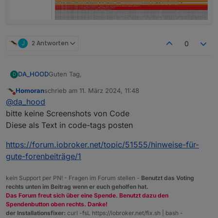
J
2 Antworten
0
Guten Tag,
DA_HOOD
D
Homoran
schrieb am
11. März 2024, 11:48
ich habe gestern versucht das ganze zu installieren,
zuletzt editiert von
Nicht stören
@
da_hood
musste heute aber feststellen das überhaupt nichts
passiert ist. Ich bin nach der Anleitung vorgegangen
Vielen Dank schonmal! :)
bitte keine Screenshots von Code
und habe die ganzen Werte auch eingetragen.
Diese als Text in code-tags posten
Beim starten des Scripts gibt es auch
Fehlermeldungen aus denen ich nicht schlau werde.
https://forum.iobroker.net/topic/51555/hinweise-für-
Würde mich über Hilfe freuen.
gute-forenbeiträge/1
kein Support per PN! - Fragen im Forum stellen -
Benutzt das Voting
rechts unten im Beitrag wenn er euch geholfen hat.
Das Forum freut sich über eine Spende. Benutzt dazu den
Spendenbutton oben rechts. Danke!
der Installationsfixer:
curl -fsL https://iobroker.net/fix.sh | bash -