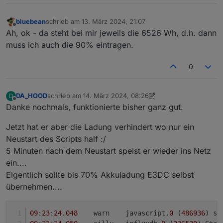
bluebean
schrieb am
13. März 2024, 21:07
zuletzt editiert von
Offline
Ah, ok - da steht bei mir jeweils die 6526 Wh, d.h. dann
muss ich auch die 90% eintragen.
0
DA_HOOD
schrieb am
14. März 2024, 08:26
D
zuletzt editiert von DA_HOOD
Offline
Danke nochmals, funktionierte bisher ganz gut.
Jetzt hat er aber die Ladung verhindert wo nur ein
Neustart des Scripts half :/
5 Minuten nach dem Neustart speist er wieder ins Netz
ein....
Eigentlich sollte bis 70% Akkuladung E3DC selbst
übernehmen....
09
:
23
:
24.048
	warn	javascript.
0
 (
486936
) sc