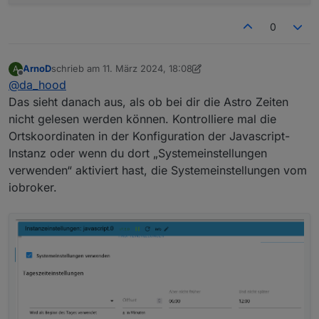
0
ArnoD
schrieb am
11. März 2024, 18:08
A
zuletzt editiert von ArnoD
3. Nov. 2024, 20:05
Offline
@
da_hood
Das sieht danach aus, als ob bei dir die Astro Zeiten
nicht gelesen werden können. Kontrolliere mal die
Ortskoordinaten in der Konfiguration der Javascript-
Instanz oder wenn du dort „Systemeinstellungen
verwenden“ aktiviert hast, die Systemeinstellungen vom
iobroker.