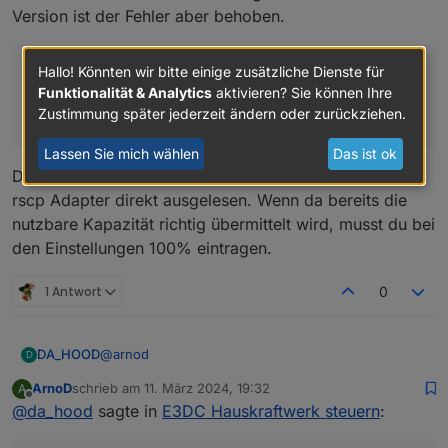
Version ist der Fehler aber behoben.
Habe auch keinen Parameter im Kopf wo man hätte
die Gesamtkapazität eintragen müssen 🤔
Er zieht also scheinbar nochmal 20% ab?
Hallo! Könnten wir bitte einige zusätzliche Dienste für
Funktionalität & Analytics
aktivieren? Sie können Ihre
Habe auch keinen Parameter im Kopf wo man hätte
Zustimmung später jederzeit ändern oder zurückziehen.
die Gesamtkapazität eintragen müssen
Lassen Sie mich wählen
Das ist ok
Die Gesamtkapazität der Batterie wird über den e3dc-
rscp Adapter direkt ausgelesen. Wenn da bereits die
nutzbare Kapazität richtig übermittelt wird, musst du bei
den Einstellungen 100% eintragen.
1 Antwort
0
@
arnod
DA_HOOD
D
ArnoD
schrieb am
11. März 2024, 19:32
A
Vielen lieben Dank!
zuletzt editiert von
Offline
@
da_hood
sagte in
E3DC Hauskraftwerk steuern
:
Die Koordinaten waren leider gar nicht hinterlegt,