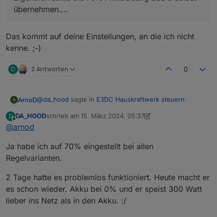
übernehmen....
übernehmen....
09:23:24.052	warn	javascript.0 (486936) sc
09:23:25.130	silly	influxdb.0 (236530) Sta
09:23:27.044	warn	javascript.0 (486936) sc
Das kommt auf deine Einstellungen, an die ich nicht
09:23:29.149	silly	influxdb.0 (236530) Sta
09:23:30.050	silly	influxdb.0 (236530) Sta
kenne. ;-)
09:23:30.052	silly	influxdb.0 (236530) Sta
09:23:30.053	silly	influxdb.0 (236530) Sta
D
2 Antworten
0
09:23:30.053	warn	javascript.0 (486936) sc
@
da_hood
sagte in
E3DC Hauskraftwerk steuern
:
ArnoD
A
DA_HOOD
schrieb am
15. März 2024, 05:37
D
zuletzt editiert von DA_HOOD
Offline
@
arnod
Eigentlich sollte bis 70% Akkuladung E3DC selbst
übernehmen....
Das kommt auf deine Einstellungen, an die ich nicht
Ja habe ich auf 70% eingestellt bei allen
kenne. ;-)
Regelvarianten.
2 Tage hatte es problemlos funktioniert. Heute macht er
es schon wieder. Akku bei 0% und er speist 300 Watt
lieber ins Netz als in den Akku. :/