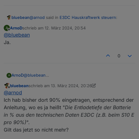
@
arnod
said in
E3DC Hauskraftwerk steuern
:
bluebean
ArnoD
schrieb am
12. März 2024, 20:54
A
zuletzt editiert von
Offline
@
bluebean
... , musst du bei den Einstellungen 100%
eintragen.
Ja.
Nebenfrage: meinst Du hier den Wert bei
10_maxEntladetiefeBatterie?
0
ArnoD
@
bluebean
A
Ja.
bluebean
schrieb am
13. März 2024, 20:26
zuletzt editiert von bluebean
Offline
@
arnod
Ich hab bisher dort 90% eingetragen, entsprechend der
Anleitung, wo es ja heißt "
Die Entladetiefe der Batterie
in % aus den technischen Daten E3DC (z.B. beim S10 E
pro 90%)
".
Gilt das jetzt so nicht mehr?