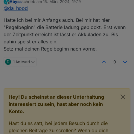
Abyss
schrieb am
15. März 2024, 19:19
A
Ja habe ich auf 70% eingestellt bei allen
zuletzt editiert von
Offline
@
da_hood
Regelvarianten.
2 Tage hatte es problemlos funktioniert. Heute
Hatte ich bei mir Anfangs auch. Bei mir hat hier
macht er es schon wieder. Akku bei 0% und er
speist 300 Watt lieber ins Netz als in den Akku. :/
Update:
"Regelbeginn" die Batterie ladung geblockt. Erst wenn
Scheinbar ist es ein Bug bei 0% Akku. Schaltet man
der Zeitpunkt erreicht ist lässt er Akkuladen zu. Bis
die Regelung ab und bei 1% Akku wieder ein,
dahin speist er alles ein.
funktioniert es wieder… Das macht das ganze nur
Setz mal deinen Regelbeginn nach vorne.
für mich leider jetzt unbrauchbar :(
D
1 Antwort
0
Hey! Du scheinst an dieser Unterhaltung
interessiert zu sein, hast aber noch kein
Konto.
Hast du es satt, bei jedem Besuch durch die
gleichen Beiträge zu scrollen? Wenn du dich