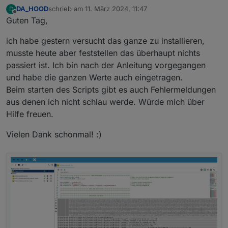
DA_HOOD
schrieb am
11. März 2024, 11:47
D
zuletzt editiert von
Offline
Guten Tag,
ich habe gestern versucht das ganze zu installieren,
musste heute aber feststellen das überhaupt nichts
passiert ist. Ich bin nach der Anleitung vorgegangen
und habe die ganzen Werte auch eingetragen.
Beim starten des Scripts gibt es auch Fehlermeldungen
aus denen ich nicht schlau werde. Würde mich über
Hilfe freuen.
Vielen Dank schonmal! :)