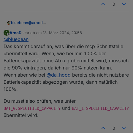
0
bluebean
@
arnod
Ich hab bisher dort 90% eingetragen, entsprechend
ArnoD
schrieb am
13. März 2024, 20:58
A
der Anleitung, wo es ja heißt "
Die Entladetiefe der
zuletzt editiert von
Offline
@
bluebean
Batterie in % aus den technischen Daten E3DC (z.B.
beim S10 E pro 90%)
".
Das kommt darauf an, was über die rscp Schnittstelle
Gilt das jetzt so nicht mehr?
übermittelt wird. Wenn, wie bei mir, 100% der
Batteriekapazität ohne Abzug übermittelt wird, muss ich
die 90% eintragen, da ich nur 90% nutzen kann.
Wenn aber wie bei
@
da_hood
bereits die nicht nutzbare
Batteriekapazität abgezogen wurde, dann natürlich
100%.
Du musst also prüfen, was unter
und
BAT_0.SPECIFIED_CAPACITY
BAT_1.SPECIFIED_CAPACITY
übermittel wird.
0