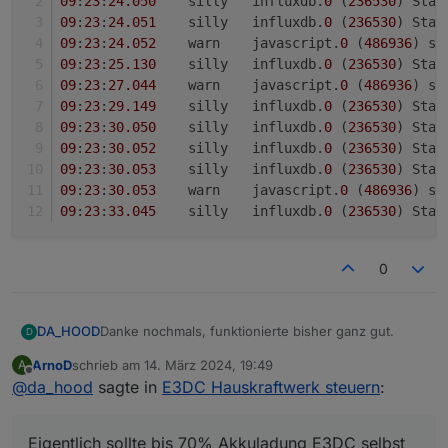
09
:
23
:
24.050
	silly	influxdb.
0
 (
236530
) Stat
09
:
23
:
24.051
	silly	influxdb.
0
 (
236530
) Stat
09
:
23
:
24.052
	warn	javascript.
0
 (
486936
) sc
09
:
23
:
25.130
	silly	influxdb.
0
 (
236530
) Stat
09
:
23
:
27.044
	warn	javascript.
0
 (
486936
) sc
09
:
23
:
29.149
	silly	influxdb.
0
 (
236530
) Stat
09
:
23
:
30.050
	silly	influxdb.
0
 (
236530
) Stat
09
:
23
:
30.052
	silly	influxdb.
0
 (
236530
) Stat
09
:
23
:
30.053
	silly	influxdb.
0
 (
236530
) Stat
09
:
23
:
30.053
	warn	javascript.
0
 (
486936
) sc
09
:
23
:
33.045
	silly	influxdb.
0
 (
236530
) Stat
0
Danke nochmals, funktionierte bisher ganz gut.
DA_HOOD
D
ArnoD
schrieb am
14. März 2024, 19:49
A
Jetzt hat er aber die Ladung verhindert wo nur ein
zuletzt editiert von
Offline
@
da_hood
sagte in
E3DC Hauskraftwerk steuern
:
Neustart des Scripts half :/
5 Minuten nach dem Neustart speist er wieder ins
09:23:24.048	warn	javascript.0 (486936) sc
Netz ein....
09:23:24.050	silly	influxdb.0 (236530) Sta
Eigentlich sollte bis 70% Akkuladung E3DC selbst
Eigentlich sollte bis 70% Akkuladung E3DC selbst
09:23:24.051	silly	influxdb.0 (236530) Sta