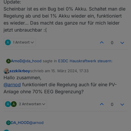
Update:
Scheinbar ist es ein Bug bei 0% Akku. Schaltet man die
Regelung ab und bei 1% Akku wieder ein, funktioniert
es wieder… Das macht das ganze nur für mich leider
jetzt unbrauchbar :(
A
1 Antwort
0
@
da_hood
sagte in
E3DC Hauskraftwerk steuern
:
ArnoD
A
azzkikrboy
schrieb am
15. März 2024, 17:33
zuletzt editiert von
Offline
Eigentlich sollte bis 70% Akkuladung E3DC selbst
Hallo zusammen,
übernehmen....
@
arnod
funktioniert die Regelung auch für eine PV-
Das kommt auf deine Einstellungen, an die ich nicht
Anlage ohne 70% EEG Begrenzung?
kenne. ;-)
A
A
2 Antworten
0
@
arnod
DA_HOOD
D