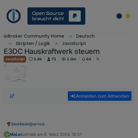
Weiter zum Inhalt
ioBroker Community Home
Deutsch
Skripten / Logik
JavaScript
E3DC Hauskraftwerk steuern
JavaScript
3.6k
73
2.0m
64
Anmelden zum Antworten
bluebean
@
arnod
Ich bin jetzt mal auf Dein originales Script
MaLei
schrieb am
9. März 2024, 15:51
M
umgestiegen, mal schauen ob der Fehler dann bei
zuletzt editiert von