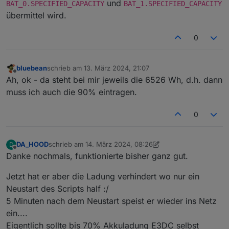
und
BAT_0.SPECIFIED_CAPACITY
BAT_1.SPECIFIED_CAPACITY
übermittel wird.
0
bluebean
schrieb am
13. März 2024, 21:07
zuletzt editiert von
Offline
Ah, ok - da steht bei mir jeweils die 6526 Wh, d.h. dann
muss ich auch die 90% eintragen.
0
DA_HOOD
schrieb am
14. März 2024, 08:26
D
zuletzt editiert von DA_HOOD
Offline
Danke nochmals, funktionierte bisher ganz gut.
Jetzt hat er aber die Ladung verhindert wo nur ein
Neustart des Scripts half :/
5 Minuten nach dem Neustart speist er wieder ins Netz
ein....
Eigentlich sollte bis 70% Akkuladung E3DC selbst