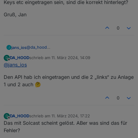
Keys etc eingetragen sein, sind die korrekt hinterlegt?
Gruß, Jan
0
@
da_hood
jans_ios
J
Hi!
DA_HOOD
schrieb am
11. März 2024, 14:09
D
Ich vermute mal, wir hatten gestern schon kurz per
Schau mal bitte bei Deinen ioBroker-Objekten im Pfad
zuletzt editiert von
Offline
@
jans_ios
Facebook Kontakt, kann das sein?
0_userdata.0.Charge_Control.USER_ANPASSUNGEN
Den API hab ich eingetragen und die 2 „links“ zu Anlage
Da müssen bspw. Dein Solcast-API-Key, Ressource-
1 und 2 auch 🤔
Keys etc eingetragen sein, sind die korrekt hinterlegt?
Gruß, Jan
0
DA_HOOD
schrieb am
11. März 2024, 17:22
D
zuletzt editiert von
Offline
Das mit Solcast scheint gelöst. ABer was sind das für
Fehler?