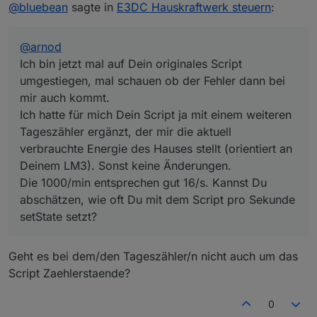
Offline
@
bluebean
sagte in
E3DC Hauskraftwerk steuern
:
mir auch kommt.
Ich hatte für mich Dein Script ja mit einem weiteren
Tageszähler ergänzt, der mir die aktuell verbrauchte
@
arnod
Energie des Hauses stellt (orientiert an Deinem
LM3). Sonst keine Änderungen.
Ich bin jetzt mal auf Dein originales Script
Die 1000/min entsprechen gut 16/s. Kannst Du
umgestiegen, mal schauen ob der Fehler dann bei
abschätzen, wie oft Du mit dem Script pro Sekunde
mir auch kommt.
setState setzt?
Ich hatte für mich Dein Script ja mit einem weiteren
Tageszähler ergänzt, der mir die aktuell
verbrauchte Energie des Hauses stellt (orientiert an
Deinem LM3). Sonst keine Änderungen.
Die 1000/min entsprechen gut 16/s. Kannst Du
abschätzen, wie oft Du mit dem Script pro Sekunde
setState setzt?
Geht es bei dem/den Tageszähler/n nicht auch um das
Script Zaehlerstaende?
0