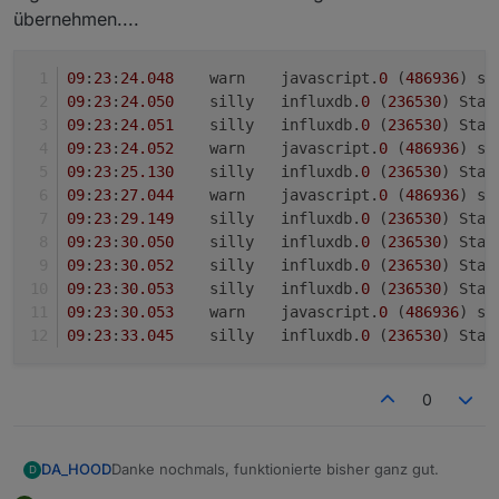
übernehmen....
09
:
23
:
24.048
	warn	javascript.
0
 (
486936
) sc
09
:
23
:
24.050
	silly	influxdb.
0
 (
236530
) Stat
09
:
23
:
24.051
	silly	influxdb.
0
 (
236530
) Stat
09
:
23
:
24.052
	warn	javascript.
0
 (
486936
) sc
09
:
23
:
25.130
	silly	influxdb.
0
 (
236530
) Stat
09
:
23
:
27.044
	warn	javascript.
0
 (
486936
) sc
09
:
23
:
29.149
	silly	influxdb.
0
 (
236530
) Stat
09
:
23
:
30.050
	silly	influxdb.
0
 (
236530
) Stat
09
:
23
:
30.052
	silly	influxdb.
0
 (
236530
) Stat
09
:
23
:
30.053
	silly	influxdb.
0
 (
236530
) Stat
09
:
23
:
30.053
	warn	javascript.
0
 (
486936
) sc
09
:
23
:
33.045
	silly	influxdb.
0
 (
236530
) Stat
0
Danke nochmals, funktionierte bisher ganz gut.
DA_HOOD
D