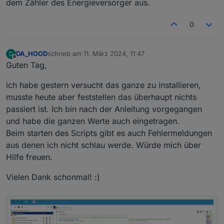
dem Zähler des Energieversorger aus.
0
DA_HOOD
schrieb am
11. März 2024, 11:47
D
zuletzt editiert von
Offline
Guten Tag,
ich habe gestern versucht das ganze zu installieren,
musste heute aber feststellen das überhaupt nichts
passiert ist. Ich bin nach der Anleitung vorgegangen
und habe die ganzen Werte auch eingetragen.
Beim starten des Scripts gibt es auch Fehlermeldungen
aus denen ich nicht schlau werde. Würde mich über
Hilfe freuen.
Vielen Dank schonmal! :)