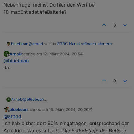
Habe auch keinen Parameter im Kopf wo man hätte
Nebenfrage: meinst Du hier den Wert bei
Die Gesamtkapazität der Batterie wird über den e3dc-
die Gesamtkapazität eintragen müssen
10_maxEntladetiefeBatterie?
rscp Adapter direkt ausgelesen. Wenn da bereits die
nutzbare Kapazität richtig übermittelt wird, musst du bei
0
den Einstellungen 100% eintragen.
@
arnod
said in
E3DC Hauskraftwerk steuern
:
bluebean
ArnoD
schrieb am
12. März 2024, 20:54
A
zuletzt editiert von
Offline
@
bluebean
... , musst du bei den Einstellungen 100%
eintragen.
Ja.
Nebenfrage: meinst Du hier den Wert bei
10_maxEntladetiefeBatterie?
0
ArnoD
@
bluebean
A
Ja.
bluebean
schrieb am
13. März 2024, 20:26
zuletzt editiert von bluebean
Offline
@
arnod
Ich hab bisher dort 90% eingetragen, entsprechend der
Anleitung, wo es ja heißt "
Die Entladetiefe der Batterie