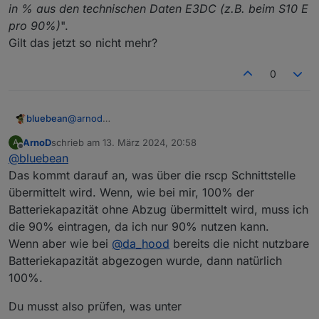
in % aus den technischen Daten E3DC (z.B. beim S10 E
pro 90%)
".
Gilt das jetzt so nicht mehr?
0
bluebean
@
arnod
Ich hab bisher dort 90% eingetragen, entsprechend
ArnoD
schrieb am
13. März 2024, 20:58
A
der Anleitung, wo es ja heißt "
Die Entladetiefe der
zuletzt editiert von
Offline
@
bluebean
Batterie in % aus den technischen Daten E3DC (z.B.
beim S10 E pro 90%)
".
Das kommt darauf an, was über die rscp Schnittstelle
Gilt das jetzt so nicht mehr?
übermittelt wird. Wenn, wie bei mir, 100% der
Batteriekapazität ohne Abzug übermittelt wird, muss ich
die 90% eintragen, da ich nur 90% nutzen kann.
Wenn aber wie bei
@
da_hood
bereits die nicht nutzbare
Batteriekapazität abgezogen wurde, dann natürlich
100%.
Du musst also prüfen, was unter