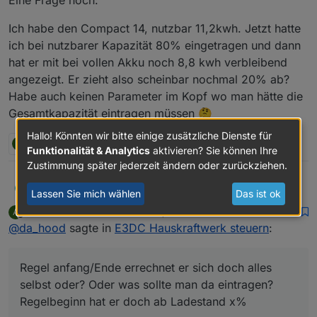
beginn_MEZ
,
0_userdata.0.Charge_Control.Allgemein.Regel
Ich habe den Compact 14, nutzbar 11,2kwh. Jetzt hatte
ende_MEZ
,
ich bei nutzbarer Kapazität 80% eingetragen und dann
0_userdata.0.Charge_Control.Allgemein.Ladee
hat er mit bei vollen Akku noch 8,8 kwh verbleibend
nde_MEZ
ob da das Format der Uhrzeiten richtig ist also z.B. 10:00
angezeigt. Er zieht also scheinbar nochmal 20% ab?
mit Doppelpunkt und nicht 10.00.
Habe auch keinen Parameter im Kopf wo man hätte die
Hatte da einen Fehler im Script, wenn die Objekte beim
Gesamtkapazität eintragen müssen 🤔
ersten Mal angelegt werden.
Hallo! Könnten wir bitte einige zusätzliche Dienste für
A
2 Antworten
0
Funktionalität & Analytics
aktivieren? Sie können Ihre
Zustimmung später jederzeit ändern oder zurückziehen.
@
arnod
DA_HOOD
D
Lassen Sie mich wählen
Das ist ok
ArnoD
schrieb am
11. März 2024, 19:28
A
Vielen lieben Dank!
zuletzt editiert von
Offline
@
da_hood
sagte in
E3DC Hauskraftwerk steuern
:
Die Koordinaten waren leider gar nicht hinterlegt,
jetzt tut sich schon mal was, bin gespannt was er
Regel anfang/Ende errechnet er sich doch alles
morgen macht. Prognosen etc. Sind jetzt welche da,
Regel anfang/Ende errechnet er sich doch alles
was vorher nicht der Fall war.
selbst oder? Oder was sollte man da eintragen?
selbst oder? Oder was sollte man da eintragen?
Regelbeginn hat er doch ab Ladestand x% 🤔.
Eine Frage noch:
Regelbeginn hat er doch ab Ladestand x%