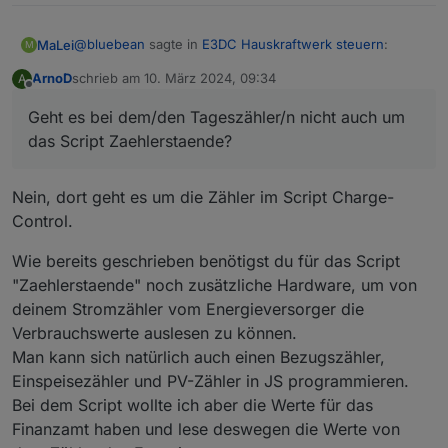
@
bluebean
sagte in
E3DC Hauskraftwerk steuern
:
MaLei
M
ArnoD
schrieb am
10. März 2024, 09:34
A
zuletzt editiert von
Offline
@
arnod
Geht es bei dem/den Tageszähler/n nicht auch um
Ich bin jetzt mal auf Dein originales Script
Geht es bei dem/den Tageszähler/n nicht auch um das
umgestiegen, mal schauen ob der Fehler dann bei
das Script Zaehlerstaende?
Script Zaehlerstaende?
mir auch kommt.
Ich hatte für mich Dein Script ja mit einem weiteren
Tageszähler ergänzt, der mir die aktuell
Nein, dort geht es um die Zähler im Script Charge-
verbrauchte Energie des Hauses stellt (orientiert
Control.
an Deinem LM3). Sonst keine Änderungen.
Die 1000/min entsprechen gut 16/s. Kannst Du
Wie bereits geschrieben benötigst du für das Script
abschätzen, wie oft Du mit dem Script pro Sekunde
"Zaehlerstaende" noch zusätzliche Hardware, um von
setState setzt?
deinem Stromzähler vom Energieversorger die
Verbrauchswerte auslesen zu können.
Man kann sich natürlich auch einen Bezugszähler,
Einspeisezähler und PV-Zähler in JS programmieren.
Bei dem Script wollte ich aber die Werte für das
Finanzamt haben und lese deswegen die Werte von