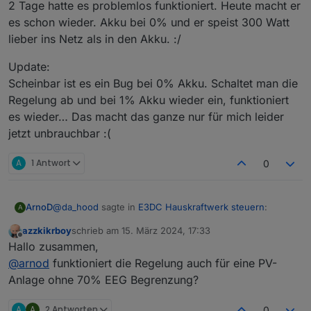
2 Tage hatte es problemlos funktioniert. Heute macht er
es schon wieder. Akku bei 0% und er speist 300 Watt
lieber ins Netz als in den Akku. :/
Update:
Scheinbar ist es ein Bug bei 0% Akku. Schaltet man die
Regelung ab und bei 1% Akku wieder ein, funktioniert
es wieder… Das macht das ganze nur für mich leider
jetzt unbrauchbar :(
A
1 Antwort
0
@
da_hood
sagte in
E3DC Hauskraftwerk steuern
:
ArnoD
A
azzkikrboy
schrieb am
15. März 2024, 17:33
zuletzt editiert von
Offline
Eigentlich sollte bis 70% Akkuladung E3DC selbst
Hallo zusammen,
übernehmen....
@
arnod
funktioniert die Regelung auch für eine PV-
Das kommt auf deine Einstellungen, an die ich nicht
Anlage ohne 70% EEG Begrenzung?
kenne. ;-)
A
A
2 Antworten
0