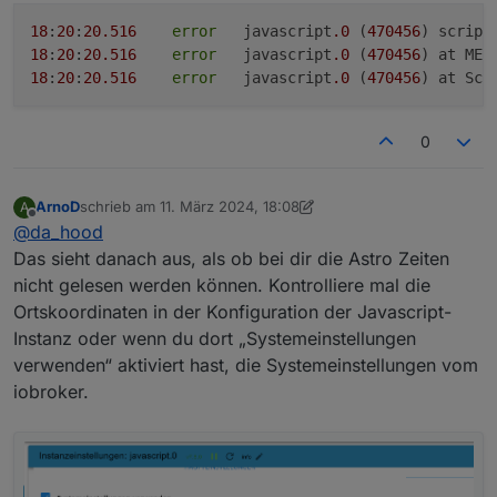
18
:
20
:
20.516
error
	javascript
.0
 (
470456
) script
18
:
20
:
20.516
error
	javascript
.0
 (
470456
) at MEZ
18
:
20
:
20.516
error
	javascript
.0
 (
470456
) at Scr
0
ArnoD
schrieb am
11. März 2024, 18:08
A
zuletzt editiert von ArnoD
3. Nov. 2024, 20:05
Offline
@
da_hood
Das sieht danach aus, als ob bei dir die Astro Zeiten
nicht gelesen werden können. Kontrolliere mal die
Ortskoordinaten in der Konfiguration der Javascript-
Instanz oder wenn du dort „Systemeinstellungen
verwenden“ aktiviert hast, die Systemeinstellungen vom
iobroker.