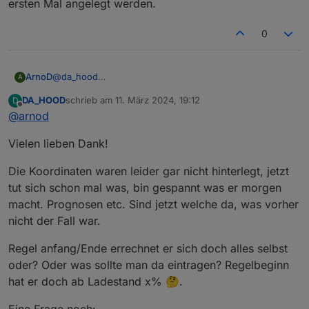
ersten Mal angelegt werden.
0
@
da_hood
ArnoD
A
Das sieht danach aus, als ob bei dir die Astro Zeiten
DA_HOOD
schrieb am
11. März 2024, 19:12
D
nicht gelesen werden können. Kontrolliere mal die
zuletzt editiert von
Offline
@
arnod
Ortskoordinaten in der Konfiguration der Javascript-
Instanz oder wenn du dort „Systemeinstellungen
Vielen lieben Dank!
verwenden“ aktiviert hast, die Systemeinstellungen vom
iobroker.
Die Koordinaten waren leider gar nicht hinterlegt, jetzt
tut sich schon mal was, bin gespannt was er morgen
macht. Prognosen etc. Sind jetzt welche da, was vorher
nicht der Fall war.
Regel anfang/Ende errechnet er sich doch alles selbst
oder? Oder was sollte man da eintragen? Regelbeginn
hat er doch ab Ladestand x% 🤔.
Prüfe bitte auch mal die Werte
0_userdata.0.Charge_Control.Allgemein.Regel
Eine Frage noch: