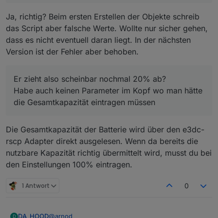
Ich habe den Compact 14, nutzbar 11,2kwh. Jetzt
hatte ich bei nutzbarer Kapazität 80% eingetragen
Ja, richtig? Beim ersten Erstellen der Objekte schreib
und dann hat er mit bei vollen Akku noch 8,8 kwh
das Script aber falsche Werte. Wollte nur sicher gehen,
verbleibend angezeigt. Er zieht also scheinbar
dass es nicht eventuell daran liegt. In der nächsten
nochmal 20% ab?
Version ist der Fehler aber behoben.
Habe auch keinen Parameter im Kopf wo man hätte
die Gesamtkapazität eintragen müssen 🤔
Er zieht also scheinbar nochmal 20% ab?
Habe auch keinen Parameter im Kopf wo man hätte
die Gesamtkapazität eintragen müssen
Die Gesamtkapazität der Batterie wird über den e3dc-
rscp Adapter direkt ausgelesen. Wenn da bereits die
nutzbare Kapazität richtig übermittelt wird, musst du bei
den Einstellungen 100% eintragen.
1 Antwort
0
@
arnod
DA_HOOD
D