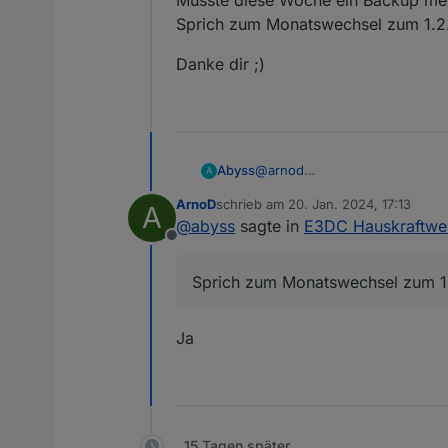
Musste diese Woche ein Backup mein
    // Prüfen ob max.Tem
Sprich zum Monatswechsel zum 1.2. 
    if (IstTempExtFuehle
Danke dir ;)
    if( (await getStateA
            await setSta
        };

    // await setStateAsy
});

@
arnod
Abyss
A
Danke für dein Feedback.
ArnoD
schrieb am
20. Jan. 2024, 17:13
A
So etwas hatte ich gehofft/bef
Danke dir ;)
zuletzt editiert von
@
abyss
sagte in
E3DC Hauskraftwer
Musste diese Woche ein Backup
Offline
Sprich zum Monatswechsel zum 
Sprich zum Monatswechsel zum 1.2
Ja
15 Tagen später