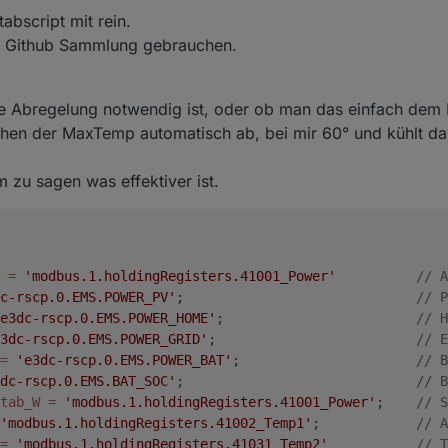
abscript mit rein.
ner Github Sammlung gebrauchen.
re Abregelung notwendig ist, oder ob man das einfach dem 
ichen der MaxTemp automatisch ab, bei mir 60° und kühlt da
zu sagen was effektiver ist.
=
'modbus.1.holdingRegisters.41001_Power'
// A
c-rscp.0.EMS.POWER_PV'
;                         	
// P
e3dc-rscp.0.EMS.POWER_HOME'
;                    	
// H
3dc-rscp.0.EMS.POWER_GRID'
;                     	
// E
=
'e3dc-rscp.0.EMS.POWER_BAT'
;                      
// B
dc-rscp.0.EMS.BAT_SOC'
;                         	
// B
tab_W
=
'modbus.1.holdingRegisters.41001_Power'
; 	
// S
'modbus.1.holdingRegisters.41002_Temp1'
;        	
// A
=
'modbus.1.holdingRegisters.41031_Temp2'