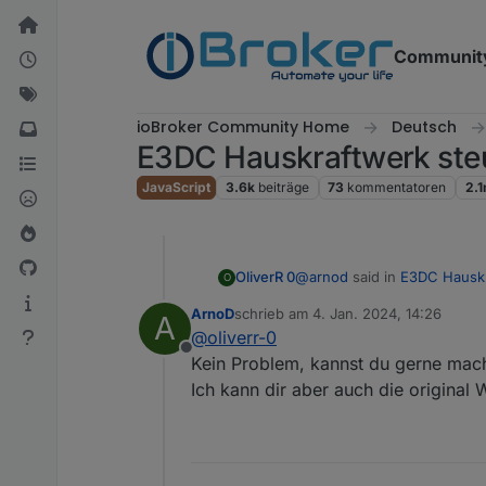
Weiter zum Inhalt
Communit
ioBroker Community Home
Deutsch
E3DC Hauskraftwerk ste
JavaScript
3.6k
beiträge
73
kommentatoren
2.
@
arnod
said in
E3DC Hauskr
OliverR 0
O
ArnoD
schrieb am
4. Jan. 2024, 14:26
A
zuletzt editiert von
@
oliverr-0
Folgende Views habe ich 
Offline
28_E3DC_Zell_Temp_Dia
Kein Problem, kannst du gerne mac
Wenn du möchtest, kann ich 
28_E3DC_SOH_Diagramm
Ich kann dir aber auch die original 
ich die PDFs umwandle und
Ich habe jetzt alle mal a
So hast du erstmal ein wenig
Die Diagramme müssen alle
deswegen hatte ich die V
Entschuldige, wenn ich zu fo
wieder ändern wird :-)