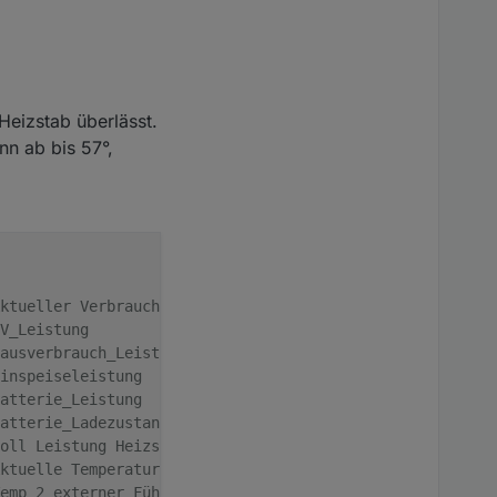
Heizstab überlässt.
nn ab bis 57°,
ktueller Verbrauch Heizstab in W
V_Leistung
ausverbrauch_Leistung
inspeiseleistung            
atterie_Leistung
atterie_Ladezustand
oll Leistung Heizstab an Schnittstelle
ktuelle Temperatur am Heizstab