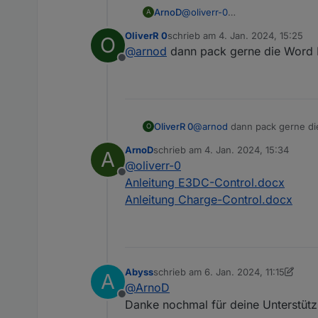
Wenn etwas nicht passt imm
ArnoD
@
oliverr-0
A
Kein Problem, kannst du gern
OliverR 0
schrieb am
4. Jan. 2024, 15:25
O
Ich kann dir aber auch die orig
zuletzt editiert von
@
arnod
dann pack gerne die Word Da
Offline
OliverR 0
@
arnod
dann pack gerne die 
O
ArnoD
schrieb am
4. Jan. 2024, 15:34
A
zuletzt editiert von
@
oliverr-0
Offline
Anleitung E3DC-Control.docx
Anleitung Charge-Control.docx
Abyss
schrieb am
6. Jan. 2024, 11:15
A
zuletzt editiert von Abyss
1. Juni 2024
@
ArnoD
Offline
Danke nochmal für deine Unterstütz