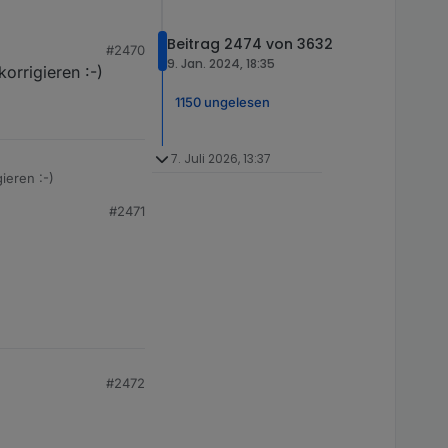
Beitrag 2474 von 3632
#2470
9. Jan. 2024, 18:35
orrigieren :-)
1150 ungelesen
7. Juli 2026, 13:37
ieren :-)
#2471
#2472