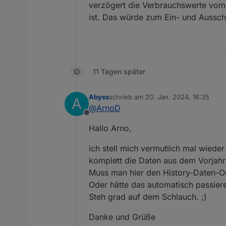
verzögert die Verbrauchswerte vo
    let LeistungHeizstab
let
LinIntp_HeizstabLade
ist. Das würde zum Ein- und Aussch
    let Hausverbrauch_W 
    log(`NetzLeistung_W = ${
    let NetzLeistung_W =
    let MaxTempHeizstab 
if
 (HeizstabLadeleistung
    let IstTempHeizstab 
        HeizstabLadeleistung
	let IstTe
    let Batterie_SOC = (
if
 (HaltezeitHeizsta
11 Tagen später
    let MaxHeizstableist
        HaltezeitHeizstab = 
    let HeizstabStatus =
    }
else
if
 (HeizstabLadele
    let HeizstabLadeleis
Abyss
schrieb am
       HeizstabLadeleistung_
20. Jan. 2024, 16:35
A
zuletzt editiert von
@
ArnoD
    }
    Hausverbrauch_W =Hau
Offline
    NetzLeistung_W = 0 -
Hallo Arno,
// Prüfen ob HeizstabLa
    // PV_Leistung_W = 80
ich stell mich vermutlich mal wiede
if
 (HeizstabLadeleistung
    // NetzLeistung_W = 
komplett die Daten aus dem Vorjahr
// Prüfen ob HeizstabLad
    // Prüfen ob Werte N
if
 (HeizstabLadeleistung
Muss man hier den History-Daten-Or
    if (NetzLeistung_W <
// Prüfen ob Batterie SO
Oder hätte das automatisch passier
        HeizstabLadeleis
if
 (Batterie_SOC < 
20
){H
Steh grad auf dem Schlauch. ;)
    }else if (NetzLeistu
// Prüfen ob Heizstab au
        He
if
 (HeizstabStatus == 
5
)
Danke und Grüße
    }                  

// Prüfen ob max.Temp 60