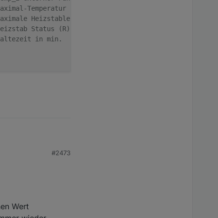
aximal-Temperatur lt. Drehregler am Heizstab
aximale Heizstableistung
eizstab Status (R)
altezeit in min.
period":{"days":1}}', async function (obj) {
#2473
b überlässt.
 57°, danach aktiviert
inen Wert
/ Aktueller Verbrauch Heizstab in W
