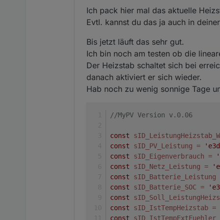
Ich pack hier mal das aktuelle Heizst
Evtl. kannst du das ja auch in dei
Bis jetzt läuft das sehr gut.
Ich bin noch am testen ob die linea
Der Heizstab schaltet sich bei erre
danach aktiviert er sich wieder.
Hab noch zu wenig sonnige Tage um 
//MyPV Version v.0.06
const
sID_LeistungHeizstab_W
const
sID_PV_Leistung
=
'e3d
const
sID_Eigenverbrauch
=
'
const
sID_Netz_Leistung
=
'e
const
sID_Batterie_Leistung
const
sID_Batterie_SOC
=
'e3
const
sID_Soll_LeistungHeizs
const
sID_IstTempHeizstab
=
const
sID_IstTempExtFuehler