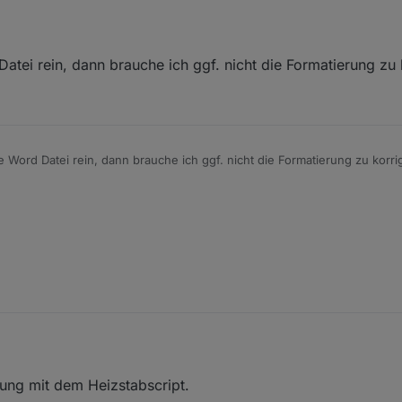
er gerne frei raus sprechen.
e machen.
inal Word Datei schicken. ;-)
tei rein, dann brauche ich ggf. nicht die Formatierung zu k
Word Datei rein, dann brauche ich ggf. nicht die Formatierung zu korrig
, 12:16
ung mit dem Heizstabscript.