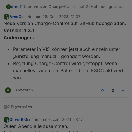
Neue Version Charge-Control auf GitHub hochgeladen.
ArnoD
A
Version: 1.2.14
ArnoD
schrieb am
26. Dez. 2023, 12:37
A
Änderungen:
Fehler behoben, dass die neue Objekt-ID
zuletzt editiert von
Offline
Neue Version Charge-Control auf GitHub hochgeladen.
"0_userdata.0.Charge_Control.Allgemein.Akt_Berec
hnete_Ladeleistung_W" nach Ladeende nicht auf 0
Version: 1.3.1
gesetzt wurde. Die Ladeleistung wird jetzt auch
Änderungen:
berechnet, wenn „Automatik Laderegelung“
ausgeschaltet wird.
Parameter in VIS können jetzt auch einzeln unter
„Einstellung manuell“ geändert werden.
Regelung Charge-Control wird gestoppt, wenn
manuelles Laden der Batterie beim E3DC aktiviert
wird
A
1 Antwort
0
7 Tagen später
OliverR 0
schrieb am
2. Jan. 2024, 17:47
O
zuletzt editiert von
Offline
Guten Abend alle zusammen,