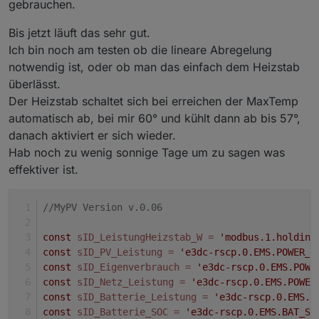
gebrauchen.
Bis jetzt läuft das sehr gut.
Ich bin noch am testen ob die lineare Abregelung
notwendig ist, oder ob man das einfach dem Heizstab
überlässt.
Der Heizstab schaltet sich bei erreichen der MaxTemp
automatisch ab, bei mir 60° und kühlt dann ab bis 57°,
danach aktiviert er sich wieder.
Hab noch zu wenig sonnige Tage um zu sagen was
effektiver ist.
//MyPV Version v.0.06
const
sID_LeistungHeizstab_W
=
'modbus.1.holding
const
sID_PV_Leistung
=
'e3dc-rscp.0.EMS.POWER_P
const
sID_Eigenverbrauch
=
'e3dc-rscp.0.EMS.POWE
const
sID_Netz_Leistung
=
'e3dc-rscp.0.EMS.POWER
const
sID_Batterie_Leistung
=
'e3dc-rscp.0.EMS.P
const
sID_Batterie_SOC
=
'e3dc-rscp.0.EMS.BAT_SO