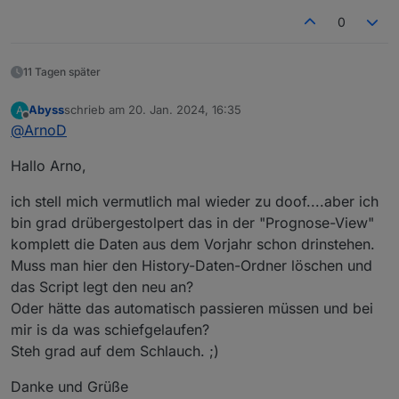
    }else if (NetzLeistung_W <= -1000 && Batter
// Prüfen ob Heizstab auf Status "Heizen Bee
        HeizstabLade
0
if
 (HeizstabStatus == 
5
){HeizstabLadeleistun
    }                  

// Prüfen ob max.Temp 60° oben erreicht
if
 (IstTempExtFuehler >= 
61
 && IstTempHeizst
    // Lineare Interpolation abhängig der mind.
11 Tagen später
    // lineare Interpolation Leistung Heizstab 
if
( (await 
getStateAsync
(sID_LeistungHeizsta
Abyss
schrieb am
20. Jan. 2024, 16:35
A
zuletzt editiert von
    let LinIntp_HeizstabLadeleistung_W = MaxHe
            await 
setStateAsync
(sID_LeistungHeiz
Offline
@
ArnoD
    log(`NetzLeistung_W = ${NetzLeistung_W} Ha
        };
// await setStateAsync(sID_Soll_LeistungHeiz
Hallo Arno,
    if (HeizstabLadeleistung_W > LinIntp_Heizst
        HeizstabLadeleistung_W = LinIntp_Heizst
});
ich stell mich vermutlich mal wieder zu doof....aber ich
        if (HaltezeitHeizstab){clearTimeout(Hal
bin grad drübergestolpert das in der "Prognose-View"
        HaltezeitHeizstab = setTimeout(function
    }else if (HeizstabLadeleistung_W <= 0 && Ha
komplett die Daten aus dem Vorjahr schon drinstehen.
       HeizstabLadeleistung_W = LinIntp_Heizsta
Muss man hier den History-Daten-Ordner löschen und
    }

das Script legt den neu an?
Oder hätte das automatisch passieren müssen und bei
    // Prüfen ob HeizstabLadeleistung_W > 3500W
mir is da was schiefgelaufen?
    if (HeizstabLadeleistung_W > MaxHeizstablei
Steh grad auf dem Schlauch. ;)
    // Prüfen ob HeizstabLadeleistung_W < 0W is
    if (HeizstabLadeleistung_W < 0){HeizstabLad
Danke und Grüße
    // Prüfen ob Batterie SOC < 20% ist
