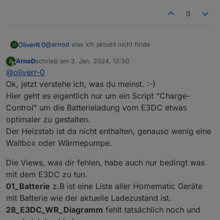
0
@
arnod
was ich aktuell nicht finde
OliverR 0
O
ArnoD
schrieb am
3. Jan. 2024, 13:50
A
das Heizstab Script
zuletzt editiert von
Offline
@
oliverr-0
Gibt es eine offene Punkteliste, woran wir alle aktuell
die aktuellen Views für "Energie" Tabs (
arbeiten möchten ? In den Github Issues finde ich
01_Batterie, 28_E3DC_WR_Diagramm,
Ok, jetzt verstehe ich, was du meinst. :-)
aktuell keine Themen :-)
17_Stromzähler_Tag, 17_Stromzähler_Monat,
Hier geht es eigentlich nur um ein Script "Charge-
21_Energieverbrauch, 28_E3DC_PV_Diagramm )
Control" um die Batterieladung vom E3DC etwas
optimaler zu gestalten.
Der Heizstab ist da nicht enthalten, genauso wenig eine
Wallbox oder Wärmepumpe.
Die Views, was dir fehlen, habe auch nur bedingt was
mit dem E3DC zu tun.
01_Batterie
z.B ist eine Liste aller Homematic Geräte
mit Batterie wie der aktuelle Ladezustand ist.
28_E3DC_WR_Diagramm
fehlt tatsächlich noch und