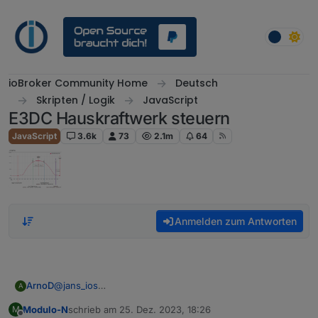
Weiter zum Inhalt
ioBroker Community Home
Deutsch
Skripten / Logik
JavaScript
E3DC Hauskraftwerk steuern
JavaScript
3.6k
73
2.1m
64
Anmelden zum Antworten
ArnoD
@
jans_ios
A
Nach Anleitung handelt es sich um Wh und da würde
Modulo-N
schrieb am
25. Dez. 2023, 18:26
M
der Faktor stimmen, aber wie gesagt, hat bei mir auch
zuletzt editiert von