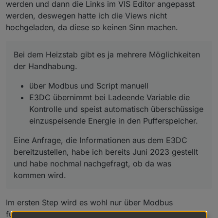
werden und dann die Links im VIS Editor angepasst
Ladefunktion für Warmwasser
Boost Funktion
werden, deswegen hatte ich die Views nicht
etc.
hochgeladen, da diese so keinen Sinn machen.
###################################
Bei dem Heizstab gibt es ja mehrere Möglichkeiten
der Handhabung.
über Modbus und Script manuell
E3DC übernimmt bei Ladeende Variable die
Kontrolle und speist automatisch überschüssige
einzuspeisende Energie in den Pufferspeicher.
Eine Anfrage, die Informationen aus dem E3DC
bereitzustellen, habe ich bereits Juni 2023 gestellt
und habe nochmal nachgefragt, ob da was
kommen wird.
Im ersten Step wird es wohl nur über Modbus
funktionieren und sollte dann E3DC die RSCP