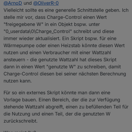
let
NetzLeistung_W
=
 (await 
getStateAsync
(sI
notwendig ist, oder ob man das einfach dem Heizstab
//MyPV Version v.0.06

@
ArnoD
und
@
OliverR-0
überlässt.
let
MaxTempHeizstab
=
 (await 
getStateAsync
(s
Vielleicht sollte es eine generelle Schnittstelle geben. Ich
Grüße
Der Heizstab schaltet sich bei erreichen der MaxTemp
const sID_LeistungHeizstab_W = 'modbus.1.holdi
let
IstTempHeizstab
=
 (await 
getStateAsync
(s
stelle mir vor, dass Charge-Control einen Wert
automatisch ab, bei mir 60° und kühlt dann ab bis 57°,
const sID_PV_Leistung = 'e3dc-rscp.0.EMS.POWE
let
IstTempExtFuehler
=
 (await 
getStateA
"freigegebene W" in ein Objekt bspw. unter
danach aktiviert er sich wieder.
const sID_Eigenverbrauch = 'e3dc-rscp.0.EMS.P
let
Batterie_SOC
=
 (await 
getStateAsync
(sID_
Hab noch zu wenig sonnige Tage um zu sagen was
const sID_Netz_Leistung = 'e3dc-rscp.0.EMS.PO
"0_userdata\0\Charge_Control" schreibt und diese
let
MaxHeizstableistung_W
=
 (await 
getStateA
effektiver ist.
const sID_Batterie_Leistung = 'e3dc-rscp.0.EMS.
immer wieder aktualisiert. Ein Skript bspw. für eine
let
HeizstabStatus
=
 (await 
getStateAsync
(sI
const sID_Batterie_SOC = 'e3dc-rscp.0.EMS.BAT
let
HeizstabLadeleistung_W
=
0
;
Wärmepumpe oder einen Heizstab könnte diesen Wert
const sID_Soll_LeistungHeizstab_W = 'modbus.1.
nutzen und einen Verbraucher mit einer Wattzahl
const sID_IstTempHeizstab = 'modbus.1.holding
    Hausverbrauch_W =Hausverbrauch_W - LeistungH
const sID_IstTempEx
ansteuern - die genutzte Wattzahl hat dieses Skript
    NetzLeistung_W = 
0
 - PV_Leistung_W + Hausver
const sID_MaxTempHeizstab = 'modbus.1.holding
dann in einen Wert "genutzte W" zu schreiben, damit
const sID_MaxHeizstableistung_W = 'modbus.1.hol
Charge-Control diesen bei seiner nächsten Berechnung
const sID_HeizstabStatus = 'modbus.1.holdingReg
// PV_Leistung_W = 8000
nutzen kann.
const Haltezeit = 10;                        
// NetzLeistung_W = -1000
Für so ein externes Skript könnte man dann eine
// Prüfen ob Werte Netz oder Batterie negati
let HaltezeitHeizstab = null;

Vorlage bauen. Einen Bereich, der die zur Verfügung
if
 (NetzLeistung_W <= -
1000
 && BatterieLeist
clearTimeout(HaltezeitHeizstab); 

stehende Wattzahl abgreift, einen zu befüllenden Teil für
        HeizstabLadeleistung_W = (PV_Leistung_W-
    }
else
if
 (NetzLeistung_W <= -
1000
 && Batteri
die Nutzung und einen Teil, der die genutzten W
// schedule('{"time":{"start":"10:00","end":"1
schedule('*/20 * * * * *', async function () {

zurückschreibt.
    }                  
// on({id: sID_PV_Leistung, change: "ne"}, asyn