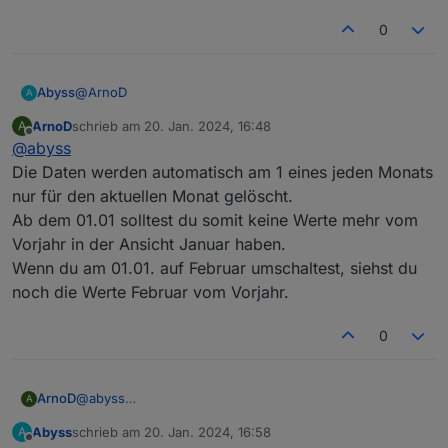
    if (Batterie_SOC < 20){HeizstabLadeleistung
0
    // Prüfen ob Heizstab auf Status "Heizen Be
    if (HeizstabStatus == 5){HeizstabLadeleistu
    // Prüfen ob max.Temp 60° oben erreicht

    if (IstTempExtFuehler >= 61 && IstTempHeizs
@
ArnoD
Abyss
A
    if( (await getStateAsync(sID_LeistungHeizst
ArnoD
schrieb am
20. Jan. 2024, 16:48
A
Hallo Arno,
zuletzt editiert von
Offline
            await setStateAsync(sID_LeistungHei
@
abyss
        };

ich stell mich vermutlich mal wieder zu doof....aber ich
Die Daten werden automatisch am 1 eines jeden Monats
    // await setStateAsync(sID_Soll_LeistungHei
bin grad drübergestolpert das in der "Prognose-View"
nur für den aktuellen Monat gelöscht.
komplett die Daten aus dem Vorjahr schon drinstehen.
Danke und Grüße
Ab dem 01.01 solltest du somit keine Werte mehr vom
});

Muss man hier den History-Daten-Ordner löschen und
Vorjahr in der Ansicht Januar haben.
das Script legt den neu an?
Oder hätte das automatisch passieren müssen und bei
Wenn du am 01.01. auf Februar umschaltest, siehst du
mir is da was schiefgelaufen?
noch die Werte Februar vom Vorjahr.
Steh grad auf dem Schlauch. ;)
0
ArnoD
@
abyss
A
Die Daten werden automatisch am 1 eines jeden Monats
Abyss
schrieb am
20. Jan. 2024, 16:58
A
nur für den aktuellen Monat gelöscht.
zuletzt editiert von
Offline