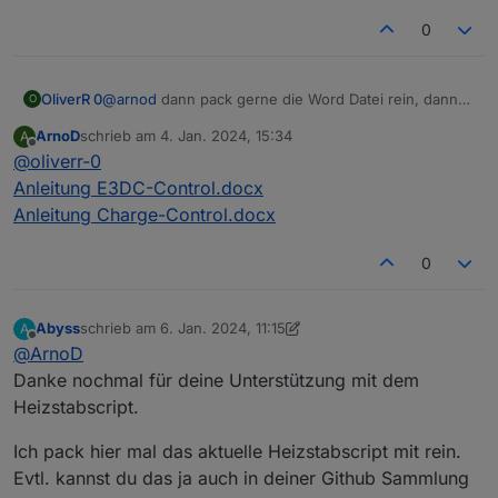
0
OliverR 0
@
arnod
dann pack gerne die Word Datei rein, dann
O
brauche ich ggf. nicht die Formatierung zu korrigieren
ArnoD
schrieb am
4. Jan. 2024, 15:34
A
:-)
zuletzt editiert von
Offline
@
oliverr-0
Anleitung E3DC-Control.docx
Anleitung Charge-Control.docx
0
Abyss
schrieb am
6. Jan. 2024, 11:15
A
zuletzt editiert von Abyss
1. Juni 2024, 12:16
Offline
@
ArnoD
Danke nochmal für deine Unterstützung mit dem
Heizstabscript.
Ich pack hier mal das aktuelle Heizstabscript mit rein.
Evtl. kannst du das ja auch in deiner Github Sammlung