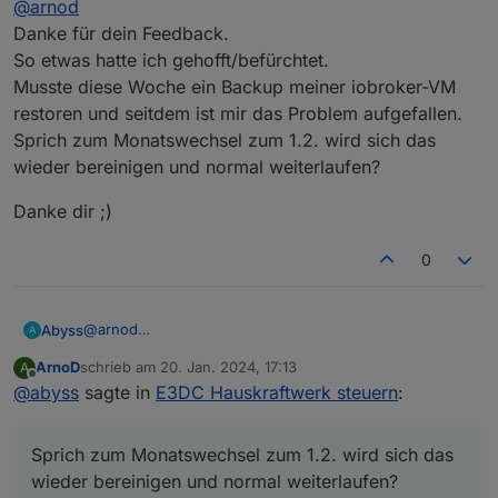
@
arnod
Ab dem 01.01 solltest du somit keine Werte mehr vom
Vorjahr in der Ansicht Januar haben.
Danke für dein Feedback.
Wenn du am 01.01. auf Februar umschaltest, siehst du
So etwas hatte ich gehofft/befürchtet.
noch die Werte Februar vom Vorjahr.
Musste diese Woche ein Backup meiner iobroker-VM
restoren und seitdem ist mir das Problem aufgefallen.
Sprich zum Monatswechsel zum 1.2. wird sich das
wieder bereinigen und normal weiterlaufen?
Danke dir ;)
0
@
arnod
Abyss
A
Danke für dein Feedback.
ArnoD
schrieb am
20. Jan. 2024, 17:13
A
So etwas hatte ich gehofft/befürchtet.
Danke dir ;)
zuletzt editiert von
Offline
@
abyss
sagte in
E3DC Hauskraftwerk steuern
:
Musste diese Woche ein Backup meiner iobroker-VM
restoren und seitdem ist mir das Problem aufgefallen.
Sprich zum Monatswechsel zum 1.2. wird sich das
Sprich zum Monatswechsel zum 1.2. wird sich das
wieder bereinigen und normal weiterlaufen?
wieder bereinigen und normal weiterlaufen?