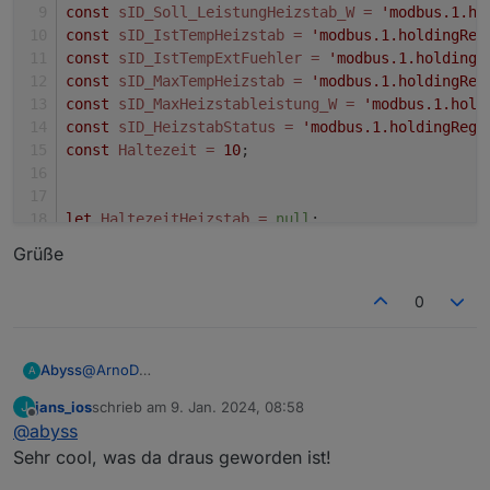
const
sID_Soll_LeistungHeizstab_W
=
'modbus.1.ho
const
sID_IstTempHeizstab
=
'modbus.1.holdingReg
const
sID_IstTempExtFuehler
=
'modbus.1.holdingR
const
sID_MaxTempHeizstab
=
'modbus.1.holdingReg
const
sID_MaxHeizstableistung_W
=
'modbus.1.hold
const
sID_HeizstabStatus
=
'modbus.1.holdingRegi
const
Haltezeit
=
10
let
HaltezeitHeizstab
=
null
;
clearTimeout(HaltezeitHeizstab); 
Grüße
// schedule('{"time":{"start":"10:00","end":"16:
0
schedule(
'*/20 * * * * *'
, async 
function
()
 {
// on({id: sID_PV_Leistung, change: "ne"}, async
@
ArnoD
Abyss
A
Danke nochmal für deine Unterstützung mit dem
let
BatterieLeistung_W
=
 (await 
getStateAsyn
jans_ios
schrieb am
9. Jan. 2024, 08:58
J
Heizstabscript.
Ich pack hier mal das aktuelle Heizstabscript mit rein.
zuletzt editiert von
Offline
let
PV_Leistung_W
=
 (await 
getStateAsync
(sID
@
abyss
Evtl. kannst du das ja auch in deiner Github Sammlung
let
LeistungHeizstab_W
=
 (await 
getStateAsyn
gebrauchen.
Bis jetzt läuft das sehr gut.
Sehr cool, was da draus geworden ist!
let
Hausverbrauch_W
=
 (await 
getStateAsync
(s
Ich bin noch am testen ob die lineare Abregelung