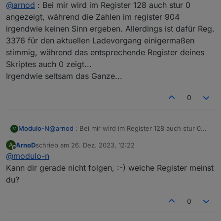
Offline
@
arnod
: Bei mir wird im Register 128 auch stur 0
nicht funktioniert und deswegen habe ich ja auch
modbus.1.inputRegisters.128_total_kwh verwendet.
angezeigt, während die Zahlen im register 904
Jetzt wäre natürlich interessant zu wissen warum da bei
irgendwie keinen Sinn ergeben. Allerdings ist dafür Reg.
dir nichts übertragen wird.
3376 für den aktuellen Ladevorgang einigermaßen
stimmig, während das entsprechende Register deines
Skriptes auch 0 zeigt...
Irgendwie seltsam das Ganze...
0
Modulo-N
@
arnod
: Bei mir wird im Register 128 auch stur 0
M
angezeigt, während die Zahlen im register 904
ArnoD
schrieb am
26. Dez. 2023, 12:22
A
irgendwie keinen Sinn ergeben. Allerdings ist dafür
zuletzt editiert von
Offline
@
modulo-n
Reg. 3376 für den aktuellen Ladevorgang
einigermaßen stimmig, während das entsprechende
Kann dir gerade nicht folgen, :-) welche Register meinst
Register deines Skriptes auch 0 zeigt...
du?
Irgendwie seltsam das Ganze...
0