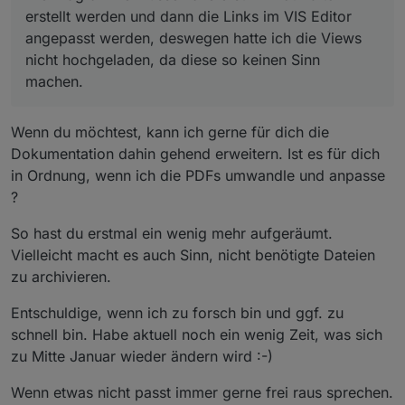
hochgeladen, da diese so keinen Sinn machen.
Im ersten Step wird es wohl nur über Modbus
erstellt werden und dann die Links im VIS Editor
funktionieren und sollte dann E3DC die RSCP
über Modbus und Script manuell
angepasst werden, deswegen hatte ich die Views
Schnittstelle erweitern und endlich eine neue
E3DC übernimmt bei Ladeende Variable die
nicht hochgeladen, da diese so keinen Sinn
ausführlichere Dokumentation dieser Schnittstelle
Kontrolle und speist automatisch
machen.
veröffentlichen, dann kann Uli seinen e3dc-rscp
überschüssige einzuspeisende Energie in
Adapter anpassen.
den Pufferspeicher.
Eine Anfrage, die Informationen aus dem E3DC
Wenn du möchtest, kann ich gerne für dich die
bereitzustellen, habe ich bereits Juni 2023 gestellt
und habe nochmal nachgefragt, ob da was
Dokumentation dahin gehend erweitern. Ist es für dich
kommen wird.
in Ordnung, wenn ich die PDFs umwandle und anpasse
?
So hast du erstmal ein wenig mehr aufgeräumt.
Vielleicht macht es auch Sinn, nicht benötigte Dateien
zu archivieren.
Entschuldige, wenn ich zu forsch bin und ggf. zu
schnell bin. Habe aktuell noch ein wenig Zeit, was sich
zu Mitte Januar wieder ändern wird :-)
Wenn etwas nicht passt immer gerne frei raus sprechen.