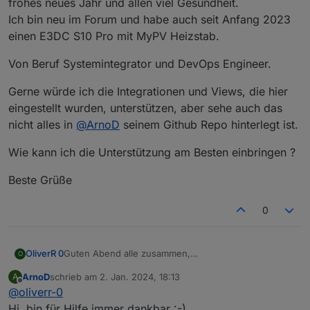
frohes neues Jahr und allen viel Gesundheit.
Ich bin neu im Forum und habe auch seit Anfang 2023
einen E3DC S10 Pro mit MyPV Heizstab.
Von Beruf Systemintegrator und DevOps Engineer.
Gerne würde ich die Integrationen und Views, die hier
eingestellt wurden, unterstützen, aber sehe auch das
nicht alles in
@
ArnoD
seinem Github Repo hinterlegt ist.
Wie kann ich die Unterstützung am Besten einbringen ?
Beste Grüße
0
Guten Abend alle zusammen,
OliverR 0
O
frohes neues Jahr und allen viel Gesundheit.
ArnoD
schrieb am
2. Jan. 2024, 18:13
A
Ich bin neu im Forum und habe auch seit Anfang
Von Beruf Systemintegrator und DevOps Engineer.
zuletzt editiert von
Offline
@
oliverr-0
2023 einen E3DC S10 Pro mit MyPV Heizstab.
Gerne würde ich die Integrationen und Views, die
Hi, bin für Hilfe immer dankbar :-)