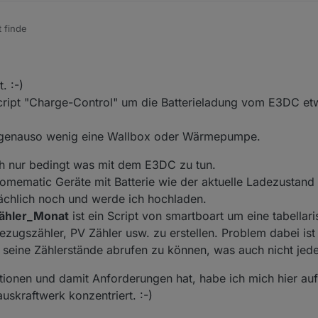
t finde
ste, woran wir alle aktuell arbeiten möchten ? In den Github Issues finde 
r "Energie" Tabs ( 01_Batterie, 28_E3DC_WR_Diagramm, 17_Stromzähler_T
 21_Energieverbrauch, 28_E3DC_PV_Diagramm )
. :-)
 Script "Charge-Control" um die Batterieladung vom E3DC et
n, genauso wenig eine Wallbox oder Wärmepumpe.
ch nur bedingt was mit dem E3DC zu tun.
 Homematic Geräte mit Batterie wie der aktuelle Ladezustand i
sächlich noch und werde ich hochladen.
zähler_Monat
ist ein Script von smartboart um eine tabellar
zugszähler, PV Zähler usw. zu erstellen. Problem dabei ist 
eine Zählerstände abrufen zu können, was auch nicht jede
tionen und damit Anforderungen hat, habe ich mich hier auf
kraftwerk konzentriert. :-)