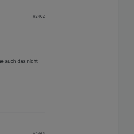
#2462
he auch das nicht
#2463