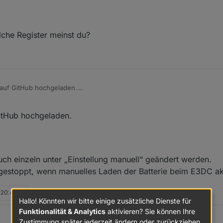
afür Reg. 3376 für den aktuellen Ladevorgang einigermaßen stimmig, wä
nes Skriptes auch 0 zeigt...
ze...
lche Register meinst du?
auf GitHub hochgeladen.
 neue Objekt-ID "0_userdata.0.Charge_Control.Allgemein.Akt_Berechne
itHub hochgeladen.
0 gesetzt wurde. Die Ladeleistung wird jetzt auch berechnet, wenn „Au
uch einzeln unter „Einstellung manuell“ geändert werden.
estoppt, wenn manuelles Laden der Batterie beim E3DC akt
, 20:44
Hallo! Könnten wir bitte einige zusätzliche Dienste für
Funktionalität & Analytics
aktivieren? Sie können Ihre
Zustimmung später jederzeit ändern oder zurückziehen.