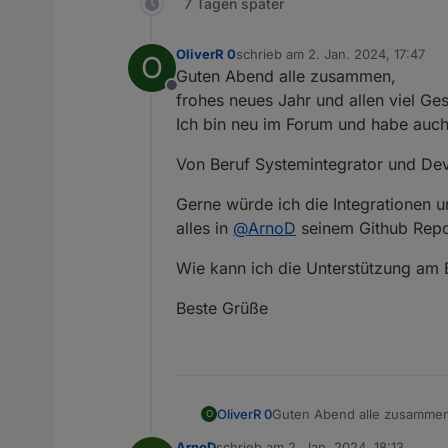
7 Tagen später
OliverR 0
schrieb am
2. Jan. 2024, 17:47
O
zuletzt editiert von
Guten Abend alle zusammen,
Offline
frohes neues Jahr und allen viel Ge
Ich bin neu im Forum und habe auc
Von Beruf Systemintegrator und De
Gerne würde ich die Integrationen un
alles in
@
ArnoD
seinem Github Repo h
Wie kann ich die Unterstützung am 
Beste Grüße
Guten Abend alle zusammen
OliverR 0
O
frohes neues Jahr und allen
ArnoD
schrieb am
2. Jan. 2024, 18:13