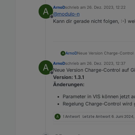
ergeben. Allerdings ist d
ArnoD
schrieb am
26. Dez. 2023, 12:22
A
entsprechende Register dei
zuletzt editiert von
@
modulo-n
Irgendwie seltsam das Gan
Offline
Kann dir gerade nicht folgen, :-) we
Neue Version Charge-Control 
ArnoD
A
Version: 1.2.14
ArnoD
schrieb am
26. Dez. 2023, 12:37
A
Änderungen:
Fehler behoben, dass die
zuletzt editiert von
Neue Version Charge-Control auf G
nach Ladeende nicht auf 
Offline
ausgeschaltet wird.
Version: 1.3.1
Änderungen:
Parameter in VIS können jetzt a
Regelung Charge-Control wird g
A
1 Antwort
Letzte Antwort
6. Juni 2024