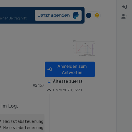
Anmelden zum
Antworten
Älteste zuerst
#2457
3. Mai 2020, 15:23
nächsten Berechnung
e im Log.
V-Heizstabsteuerung:
NetzLeistung_W
=
-278
Hausverbrauch
V-Heizstabsteuerung:
NetzLeistung_W
=
-542
Hausverbrauch