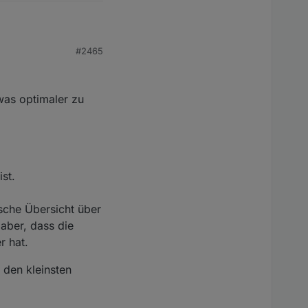
#2465
ich aktuell keine
ag,
was optimaler zu
st.
ische Übersicht über
aber, dass die
r hat.
 den kleinsten