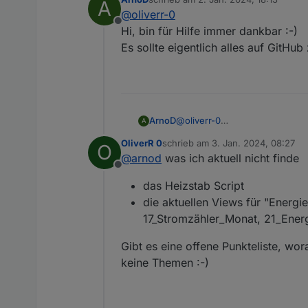
A
Ich bin neu im Forum und h
Von Beruf Systemintegrator
zuletzt editiert von
@
oliverr-0
Offline
Gerne würde ich die Integrat
Hi, bin für Hilfe immer dankbar :-)
@
ArnoD
seinem Github Repo 
Es sollte eigentlich alles auf GitH
Wie kann ich die Unterstüt
Beste Grüße
ArnoD
@
oliverr-0
A
Hi, bin für Hilfe immer dankbar 
OliverR 0
schrieb am
3. Jan. 2024, 08:27
O
Es sollte eigentlich alles auf
zuletzt editiert von
@
arnod
was ich aktuell nicht finde
Offline
das Heizstab Script
die aktuellen Views für "Energ
17_Stromzähler_Monat, 21_Ene
Gibt es eine offene Punkteliste, wora
keine Themen :-)