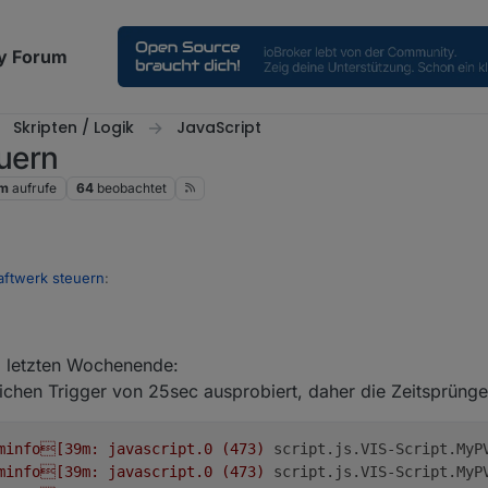
y Forum
Skripten / Logik
JavaScript
uern
1m
aufrufe
64
beobachtet
ftwerk steuern
:
wird der Überschuss erkannt und in den Heizstab umgeleitet, bei der 
h Netzleistung_W ist zu gering und es wird wieder auf 0 geregelt.
 letzten Wochenende:
hier einstellen, wo das der Fall ist.
n und her.
itlichen Trigger von 25sec ausprobiert, daher die Zeitsprüng
sieren, außer die Haltezeit = 0
minfo[39m:
javascript.0
(473)
script.js.VIS-Script.MyP
minfo[39m:
javascript.0
(473)
script.js.VIS-Script.MyP