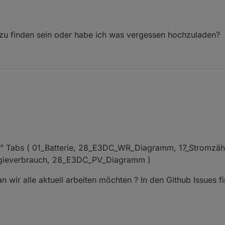
abe auch seit Anfang 2023 einen E3DC S10 Pro mit MyPV Heizstab.
 und DevOps Engineer.
ionen und Views, die hier eingestellt wurden, unterstützen, aber sehe a
hinterlegt ist.
ub zu finden sein oder habe ich was vergessen hochzuladen?
zung am Besten einbringen ?
:-)
 GitHub zu finden sein oder habe ich was vergessen hochzuladen?
ie" Tabs ( 01_Batterie, 28_E3DC_WR_Diagramm, 17_Stromzäh
rgieverbrauch, 28_E3DC_PV_Diagramm )
n wir alle aktuell arbeiten möchten ? In den Github Issues fi