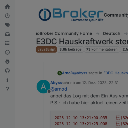
Weiter zum Inhalt
Communit
ioBroker Community Home
Deutsch
E3DC Hauskraftwerk ste
JavaScript
3.6k
beiträge
73
kommentatoren
2.
@
abyss
sagte in
E3DC Hauskra
ArnoD
A
Abyss
schrieb am
12. Dez. 2023, 22:31
A
zuletzt editiert von
@
arnod
Bei der ersten Berechnung 
Offline
fehlt der Überschuss, spric
anbei das Log mit dem Ein-Aus vom
Kannst du mal die LOG Einträge 
Und so gehts dann schön hi
P.S.: ich habe hier aktuell einen ze
Das sollte eigentlich nicht pas
2023-12-10 13:21:00.055
-
[32
2023-12-10 13:21:25.008
-
[32