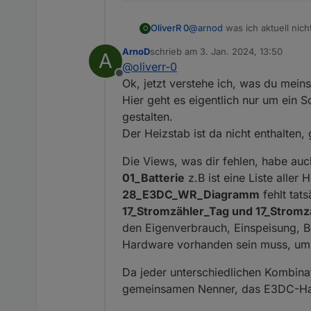
@
arnod
was ich aktuell nich
OliverR 0
O
ArnoD
schrieb am
3. Jan. 2024, 13:50
A
das Heizstab Script
zuletzt editiert von
@
oliverr-0
Gibt es eine offene Punkteli
die aktuellen Views fü
Offline
Themen :-)
17_Stromzähler_Monat,
Ok, jetzt verstehe ich, was du meinst
Hier geht es eigentlich nur um ein
gestalten.
Der Heizstab ist da nicht enthalte
Die Views, was dir fehlen, habe au
01_Batterie
z.B ist eine Liste aller
28_E3DC_WR_Diagramm
fehlt tat
17_Stromzähler_Tag und 17_Strom
den Eigenverbrauch, Einspeisung, Be
Hardware vorhanden sein muss, um s
Da jeder unterschiedlichen Kombina
gemeinsamen Nenner, das E3DC-Haus