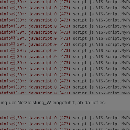
minfo[39m:
javascript.0
(473)
script.js.VIS-Script.MyP
minfo[39m:
javascript.0
(473)
script.js.VIS-Script.MyP
minfo[39m:
javascript.0
(473)
script.js.VIS-Script.MyP
minfo[39m:
javascript.0
(473)
script.js.VIS-Script.MyP
minfo[39m:
javascript.0
(473)
script.js.VIS-Script.MyP
minfo[39m:
javascript.0
(473)
script.js.VIS-Script.MyP
minfo[39m:
javascript.0
(473)
script.js.VIS-Script.MyP
minfo[39m:
javascript.0
(473)
script.js.VIS-Script.MyP
minfo[39m:
javascript.0
(473)
script.js.VIS-Script.MyP
minfo[39m:
javascript.0
(473)
script.js.VIS-Script.MyP
minfo[39m:
javascript.0
(473)
script.js.VIS-Script.MyP
minfo[39m:
javascript.0
(473)
script.js.VIS-Script.MyP
minfo[39m:
javascript.0
(473)
script.js.VIS-Script.MyP
minfo[39m:
javascript.0
(473)
script.js.VIS-Script.MyP
minfo[39m:
javascript.0
(473)
script.js.VIS-Script.MyP
minfo[39m:
javascript.0
(473)
script.js.VIS-Script.MyP
minfo[39m:
javascript.0
(473)
script.js.VIS-Script.MyP
ung der Netzleistung_W eingeführt, ab da lief es:
minfo[39m:
javascript.0
(473)
script.js.VIS-Script.MyP
minfo[39m:
javascript.0
(473)
script.js.VIS-Script.MyP
minfo[39m:
javascript.0
(473)
script.js.VIS-Script.MyP
minfo[39m:
javascript.0
(473)
script.js.VIS-Script.MyP
minfo[39m:
javascript.0
(473)
script.js.VIS-Script.MyP
minfo[39m:
javascript.0
(473)
script.js.VIS-Script.MyP
minfo[39m:
javascript.0
(473)
script.js.VIS-Script.MyP
minfo[39m:
javascript.0
(473)
script.js.VIS-Script.MyP