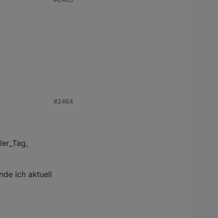
uch das nicht alles in
#2464
ler_Tag,
nde ich aktuell