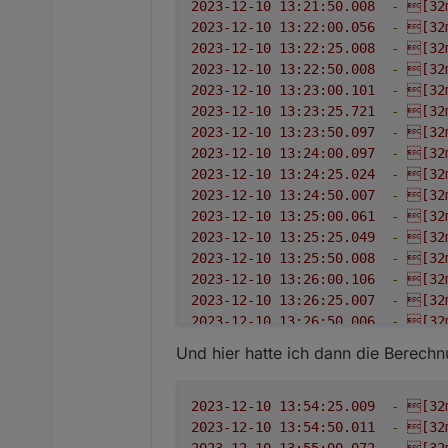
2023-12-10 13:21:50.008
-
[32
2023-12-10 13:22:00.056
-
[32
2023-12-10 13:22:25.008
-
[32
2023-12-10 13:22:50.008
-
[32
2023-12-10 13:23:00.101
-
[32
2023-12-10 13:23:25.721
-
[32
2023-12-10 13:23:50.097
-
[32
2023-12-10 13:24:00.097
-
[32
2023-12-10 13:24:25.024
-
[32
2023-12-10 13:24:50.007
-
[32
2023-12-10 13:25:00.061
-
[32
2023-12-10 13:25:25.049
-
[32
2023-12-10 13:25:50.008
-
[32
2023-12-10 13:26:00.106
-
[32
2023-12-10 13:26:25.007
-
[32
2023-12-10 13:26:50.006
-
[32
2023-12-10 13:27:00.059
-
[32
Und hier hatte ich dann die Berechn
2023-12-10 13:27:25.007
-
[32
2023-12-10 13:27:50.008
-
[32
2023-12-10 13:28:00.094
-
[32
2023-12-10 13:54:25.009
-
[32
2023-12-10 13:28:25.009
-
[32
2023-12-10 13:54:50.011
-
[32
2023-12-10 13:28:50.008
-
[32
2023-12-10 13:55:00.072
-
[32