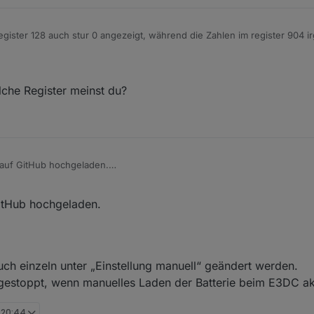
Register 128 auch stur 0 angezeigt, während die Zahlen im register 904 
afür Reg. 3376 für den aktuellen Ladevorgang einigermaßen stimmig, wä
nes Skriptes auch 0 zeigt...
ze...
lche Register meinst du?
auf GitHub hochgeladen.
 neue Objekt-ID "0_userdata.0.Charge_Control.Allgemein.Akt_Berechne
itHub hochgeladen.
0 gesetzt wurde. Die Ladeleistung wird jetzt auch berechnet, wenn „Au
uch einzeln unter „Einstellung manuell“ geändert werden.
estoppt, wenn manuelles Laden der Batterie beim E3DC akt
, 20:44