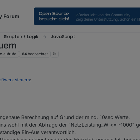
y Forum
Skripten / Logik
JavaScript
uern
1m
aufrufe
64
beobachtet
ftwerk steuern
:
al aufgetreten, da stand der Wert auf Default=10sec (drunter lässt die 
, wird es schwierig das zu berechnen.
ohne Verbrauchswerte vom Heizstab machen.
e ungenaue Berechnung auf Grund der mind. 10sec Werte.
gehen, dass der Heizstab die vorgegebene Leistung auch verwendet u
ns wohl mit der Abfrage der "NetzLeistung_W <= -1000" g
 ständige Ein-Aus verantwortlich.
 Überschuss erkannt und in den Heizstab umgeleitet, bei de