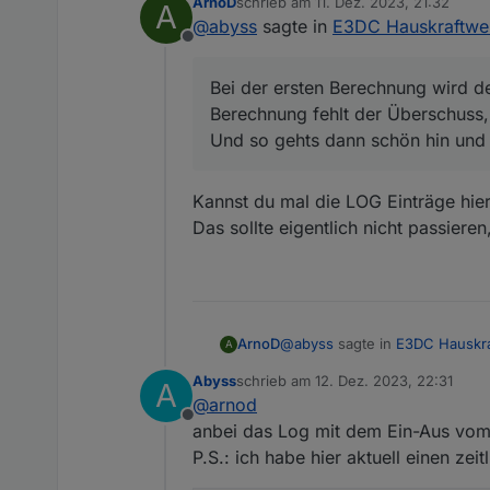
ArnoD
schrieb am
11. Dez. 2023, 21:32
A
das eine Problem ist sicherli
zuletzt editiert von
@
abyss
sagte in
E3DC Hauskraftwer
Aber das Hauptproblem haben 
Offline
So wie ich das sehe, ist das fü
Man müsste hier die Netzleis
Bei der ersten Berechnung wir
das auch beim Hausverbrauch
Bei der ersten Berechnung wird d
fehlt der Überschuss, sprich N
Damit würde man dann wieder 
Hausverbrauch_W = Hausve
Berechnung fehlt der Überschuss, 
Und so gehts dann schön hin 
können, oder habe ich hier ei
Grüße
Ich hätte das im Script mal wie 
Und so gehts dann schön hin und 
Kannst du mal die LOG Einträge hier 
Das sollte eigentlich nicht passieren
@
abyss
sagte in
E3DC Hauskra
ArnoD
A
Abyss
schrieb am
12. Dez. 2023, 22:31
A
zuletzt editiert von
@
arnod
Bei der ersten Berechnung 
Offline
Berechnung fehlt der Übersc
anbei das Log mit dem Ein-Aus vom
Kannst du mal die LOG Einträge 
Und so gehts dann schön hi
P.S.: ich habe hier aktuell einen ze
Das sollte eigentlich nicht pas