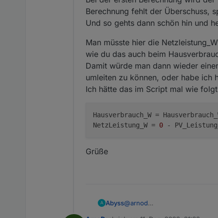
Berechnung fehlt der Überschuss, sp
Und so gehts dann schön hin und he
Man müsste hier die Netzleistung_
wie du das auch beim Hausverbrau
Damit würde man dann wieder einen
umleiten zu können, oder habe ich h
Ich hätte das im Script mal wie folgt
Hausverbrauch_W
 = Hausverbrauch_
NetzLeistung_W
 = 
0
 - PV_Leistung
Grüße
@
arnod
Abyss
A
Servus Arnod,