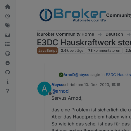
Weiter zum Inhalt
Communit
ioBroker Community Home
Deutsch
E3DC Hauskraftwerk ste
JavaScript
3.6k
beiträge
73
kommentatoren
2.
@
abyss
sagte in
E3DC Hauskra
ArnoD
A
Abyss
schrieb am
10. Dez. 2023, 19:16
A
zuletzt editiert von
@
arnod
Das selbe Probleme ist nochm
Offline
ELWA2 nicht zu).
Servus Arnod,
Wenn nur 10 sek. möglich sind
Man müsste das ganze somit 
das eine Problem ist sicherlich di
Man könnte einfach davon aus
Aber das Hauptproblem haben wir u
Hausverbrauch abziehen.
So wie ich das sehe, ist das für das
Bei der ersten Berechnung wird der