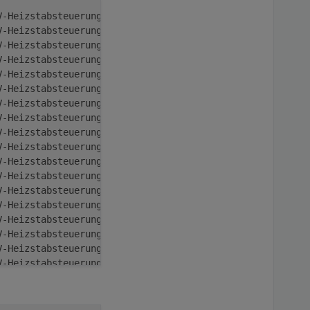
V-Heizstabsteuerung:
NetzLeistung_W
=
-278
Hausverbrauch
V-Heizstabsteuerung:
NetzLeistung_W
=
-542
Hausverbrauch
V-Heizstabsteuerung:
NetzLeistung_W
=
-1938
Hausverbrauc
V-Heizstabsteuerung:
NetzLeistung_W
=
-66
Hausverbrauch_
V-Heizstabsteuerung:
NetzLeistung_W
=
-1746
Hausverbrauc
V-Heizstabsteuerung:
NetzLeistung_W
=
-48
Hausverbrauch_
V-Heizstabsteuerung:
NetzLeistung_W
=
-1631
Hausverbrauc
V-Heizstabsteuerung:
NetzLeistung_W
=
-136
Hausverbrauch
V-Heizstabsteuerung:
NetzLeistung_W
=
-1485
Hausverbrauc
V-Heizstabsteuerung:
NetzLeistung_W
=
-338
Hausverbrauch
V-Heizstabsteuerung:
NetzLeistung_W
=
-1091
Hausverbrauc
V-Heizstabsteuerung:
NetzLeistung_W
=
-1013
Hausverbrauc
V-Heizstabsteuerung:
NetzLeistung_W
=
17
Hausverbrauch_W
V-Heizstabsteuerung:
NetzLeistung_W
=
-1353
Hausverbrauc
V-Heizstabsteuerung:
NetzLeistung_W
=
-63
Hausverbrauch_
V-Heizstabsteuerung:
NetzLeistung_W
=
-625
Hausverbrauch
V-Heizstabsteuerung:
NetzLeistung_W
=
-1021
Hausverbrauc
V-Heizstabsteuerung:
NetzLeistung_W
=
-1234
Hausverbrauc
V-Heizstabsteuerung:
NetzLeistung_W
=
13
Hausverbrauch_W
V-Heizstabsteuerung:
NetzLeistung_W
=
-1938
Hausverbrauc
V-Heizstabsteuerung:
NetzLeistung_W
=
10
Hausverbrauch_W