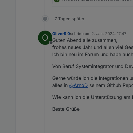
7 Tagen später
OliverR 0
schrieb am
2. Jan. 2024, 17:47
O
zuletzt editiert von
Guten Abend alle zusammen,
Offline
frohes neues Jahr und allen viel Ge
Ich bin neu im Forum und habe auc
Von Beruf Systemintegrator und De
Gerne würde ich die Integrationen un
alles in
@
ArnoD
seinem Github Repo h
Wie kann ich die Unterstützung am 
Beste Grüße