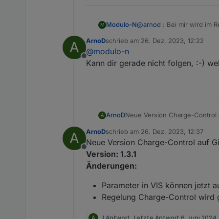
Modulo-N
@
arnod
: Bei mir wird im 
M
ergeben. Allerdings ist d
ArnoD
schrieb am
26. Dez. 2023, 12:22
A
entsprechende Register dei
zuletzt editiert von
@
modulo-n
Irgendwie seltsam das Gan
Offline
Kann dir gerade nicht folgen, :-) we
Neue Version Charge-Control 
ArnoD
A
Version: 1.2.14
ArnoD
schrieb am
26. Dez. 2023, 12:37
A
Änderungen:
Fehler behoben, dass die
zuletzt editiert von
Neue Version Charge-Control auf G
nach Ladeende nicht auf 
Offline
ausgeschaltet wird.
Version: 1.3.1
Änderungen:
Parameter in VIS können jetzt a
Regelung Charge-Control wird g
A
1 Antwort
Letzte Antwort
6. Juni 2024