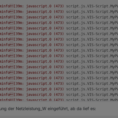
minfo[39m:
javascript.0
(473)
script.js.VIS-Script.MyP
minfo[39m:
javascript.0
(473)
script.js.VIS-Script.MyP
minfo[39m:
javascript.0
(473)
script.js.VIS-Script.MyP
minfo[39m:
javascript.0
(473)
script.js.VIS-Script.MyP
minfo[39m:
javascript.0
(473)
script.js.VIS-Script.MyP
minfo[39m:
javascript.0
(473)
script.js.VIS-Script.MyP
minfo[39m:
javascript.0
(473)
script.js.VIS-Script.MyP
minfo[39m:
javascript.0
(473)
script.js.VIS-Script.MyP
minfo[39m:
javascript.0
(473)
script.js.VIS-Script.MyP
minfo[39m:
javascript.0
(473)
script.js.VIS-Script.MyP
minfo[39m:
javascript.0
(473)
script.js.VIS-Script.MyP
minfo[39m:
javascript.0
(473)
script.js.VIS-Script.MyP
minfo[39m:
javascript.0
(473)
script.js.VIS-Script.MyP
minfo[39m:
javascript.0
(473)
script.js.VIS-Script.MyP
minfo[39m:
javascript.0
(473)
script.js.VIS-Script.MyP
minfo[39m:
javascript.0
(473)
script.js.VIS-Script.MyP
minfo[39m:
javascript.0
(473)
script.js.VIS-Script.MyP
minfo[39m:
javascript.0
(473)
script.js.VIS-Script.MyP
minfo[39m:
javascript.0
(473)
script.js.VIS-Script.MyP
ung der Netzleistung_W eingeführt, ab da lief es:
minfo[39m:
javascript.0
(473)
script.js.VIS-Script.MyP
minfo[39m:
javascript.0
(473)
script.js.VIS-Script.MyP