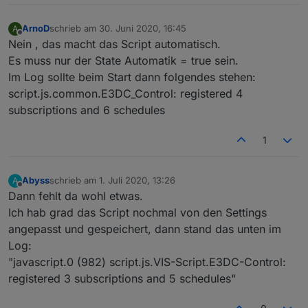
            unit: 
'h'
,
read
: 
true
,
ArnoD
schrieb am
30. Juni 2020, 16:45
A
            write: 
false
});
zuletzt editiert von
Offline
Nein , das macht das Script automatisch.
        createState(ppBaseObjPath + 
'.d'
 + Stri
            name: 
'Bodenfrost'
,
Es muss nur der State Automatik = true sein.
type
: 
"boolean"
,
Im Log sollte beim Start dann folgendes stehen:
            role: 
'value'
,
script.js.common.E3DC_Control: registered 4
read
: 
true
,
subscriptions and 6 schedules
            write: 
false
});
        createState(ppBaseObjPath + 
'.d'
 + Stri
1
            name: 
'Verdunstung'
,
type
: 
"number"
,
            role: 
'value'
,
Abyss
schrieb am
1. Juli 2020, 13:26
A
zuletzt editiert von
read
: 
true
,
Offline
Dann fehlt da wohl etwas.
            write: 
false
,
Ich hab grad das Script nochmal von den Settings
            states: {   0: 
"kein"
,
angepasst und gespeichert, dann stand das unten im
                        1: 
"gering"
,
Log:
                        2: 
"mäßig"
,
"javascript.0 (982) script.js.VIS-Script.E3DC-Control:
                        3: 
"stark"
}
            });
registered 3 subscriptions and 5 schedules"
        createState(ppBaseObjPath + 
'.d'
 + Stri
            name: 
'Taubildung'
,