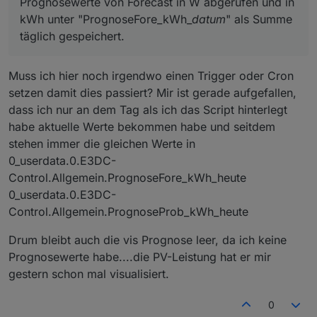
Prognosewerte von Forecast in W abgerufen und in
            unit: 
'°C'
,
kWh unter "PrognoseFore_kWh_
datum
" als Summe
read
: 
true
,
täglich gespeichert.
            write: 
false
});
        createState(ppBaseObjPath + 
'.d'
 + Stri
            name: 
'Niederschlagsrisiko tagsüber
Muss ich hier noch irgendwo einen Trigger oder Cron
type
: 
"number"
,
setzen damit dies passiert? Mir ist gerade aufgefallen,
            role: 
'value'
,
dass ich nur an dem Tag als ich das Script hinterlegt
            unit: 
'%'
,
read
: 
true
,
habe aktuelle Werte bekommen habe und seitdem
            write: 
false
});
stehen immer die gleichen Werte in
        createState(ppBaseObjPath + 
'.d'
 + Stri
0_userdata.0.E3DC-
            name: 
'Niederschlagsrisiko nachts'
,
Control.Allgemein.PrognoseFore_kWh_heute
type
: 
"number"
,
0_userdata.0.E3DC-
            role: 
'value'
,
Control.Allgemein.PrognoseProb_kWh_heute
            unit: 
'%'
,
read
: 
true
,
Drum bleibt auch die vis Prognose leer, da ich keine
            write: 
false
});
Prognosewerte habe....die PV-Leistung hat er mir
        createState(ppBaseObjPath + 
'.d'
 + Stri
gestern schon mal visualisiert.
            name: 
'Niederschlagsstunden'
,
type
: 
"number"
,
            role: 
'value'
,
0