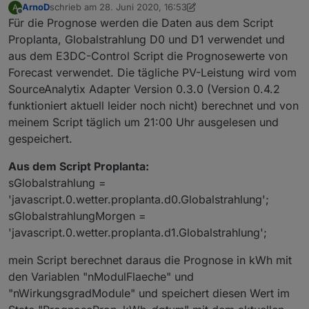
ArnoD
schrieb am
28. Juni 2020, 16:53
A
type
: 
"number"
,
zuletzt editiert von ArnoD
Offline
Für die Prognose werden die Daten aus dem Script
        role: 
'value'
,
Proplanta, Globalstrahlung D0 und D1 verwendet und
        unit: 
'%'
,
read
: 
true
,
aus dem E3DC-Control Script die Prognosewerte von
        write: 
false
});
Forecast verwendet. Die tägliche PV-Leistung wird vom
    createState(ppBaseObjPath + 
'.aktuell.Taupu
SourceAnalytix Adapter Version 0.3.0 (Version 0.4.2
        name: 
'Taupunkt'
,
funktioniert aktuell leider noch nicht) berechnet und von
type
: 
"number"
,
meinem Script täglich um 21:00 Uhr ausgelesen und
        role: 
'value'
,
gespeichert.
        unit: 
'°C'
,
read
: 
true
,
Aus dem Script Proplanta:
        write: 
false
});
sGlobalstrahlung =
    createState(ppBaseObjPath + 
'.aktuell.Sicht
'javascript.0.wetter.proplanta.d0.Globalstrahlung';
        name: 
'Sichtweite'
,
type
: 
"number"
,
sGlobalstrahlungMorgen =
        role: 
'value'
,
'javascript.0.wetter.proplanta.d1.Globalstrahlung';
        unit: 
'km'
,
read
: 
true
,
mein Script berechnet daraus die Prognose in kWh mit
        write: 
false
});
den Variablen "nModulFlaeche" und
    createState(ppBaseObjPath + 
'.aktuell.Wolke
"nWirkungsgradModule" und speichert diesen Wert im
        name: 
'Höhe der Wolkenuntergrenze'
,