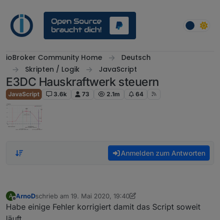
Weiter zum Inhalt
ioBroker Community Home
Deutsch
Skripten / Logik
JavaScript
E3DC Hauskraftwerk steuern
JavaScript
3.6k
73
2.1m
64
Anmelden zum Antworten
ArnoD
schrieb am
19. Mai 2020, 19:40
A
zuletzt editiert von ArnoD
Offline
Habe einige Fehler korrigiert damit das Script soweit
läuft.