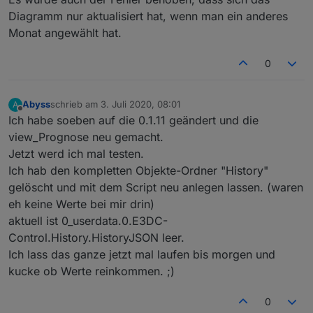
read
: 
true
,
Diagramm nur aktualisiert hat, wenn man ein anderes
            write: 
false
});
Monat angewählt hat.
        createState(ppBaseObjPath + 
'.d'
 + Stri
            name: 
'Sonnenscheindauer'
,
0
type
: 
"number"
,
            role: 
'value'
,
            unit: 
'%'
,
Abyss
schrieb am
3. Juli 2020, 08:01
A
read
: 
true
,
zuletzt editiert von
Offline
Ich habe soeben auf die 0.1.11 geändert und die
            write: 
false
});
view_Prognose neu gemacht.
        createState(ppBaseObjPath + 
'.d'
 + Stri
Jetzt werd ich mal testen.
            name: 
'UV-Index'
,
type
: 
"number"
,
Ich hab den kompletten Objekte-Ordner "History"
            role: 
'value'
,
gelöscht und mit dem Script neu anlegen lassen. (waren
read
: 
true
,
eh keine Werte bei mir drin)
            write: 
false
});
aktuell ist 0_userdata.0.E3DC-
        createState(ppBaseObjPath + 
'.d'
 + Stri
Control.History.HistoryJSON leer.
            name: 
'Globalstrahlung'
,
Ich lass das ganze jetzt mal laufen bis morgen und
type
: 
"number"
,
kucke ob Werte reinkommen. ;)
            role: 
'value'
,
            unit: 
'kWh/qm'
,
read
: 
true
,
0