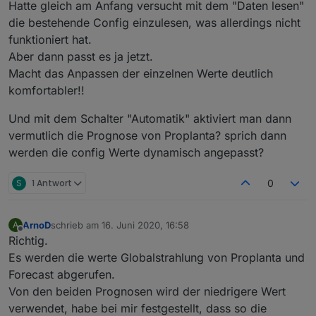
Hatte gleich am Anfang versucht mit dem "Daten lesen"
function
 stripTagSpecial(data:string):string {
die bestehende Config einzulesen, was allerdings nicht
    //entfernt allt tags, bei img tags, lässt e
funktioniert hat.
    data = data.replace(/(<script(.|\n|\r)+?(?=
Aber dann passt es ja jetzt.
    //data = data.replace( /((\.gif|\.png|\.jpg
    data = data.replace( /<img([^>]+)>/ig,
Macht das Anpassen der einzelnen Werte deutlich
function
 (
$0
, 
$1
) {
komfortabler!!
            //logInfo(
$0
,
$1
);
if
 (
$0
.indexOf(
'symbole/'
) >0) {
Und mit dem Schalter "Automatik" aktiviert man dann
let
 src = 
$0
.indexOf(
'src='
);
vermutlich die Prognose von Proplanta? sprich dann
let
 alt = 
$0
.indexOf(
'alt='
);
werden die config Werte dynamisch angepasst?
if
 ((alt > -1) && (src > -1)) {
let
 srcs = 
$0
.substring(src
S
1 Antwort
0
                    let altss = 
$0
.substring(al
                    return srcs + '
##' + altss;
                }
ArnoD
schrieb am
16. Juni 2020, 16:58
A
zuletzt editiert von
            }
Offline
Richtig.
return
""
; //(
$1
 ? 
$1
 + 
""
 : 
$0
)
Es werden die werte Globalstrahlung von Proplanta und
        }
Forecast abgerufen.
    );
Von den beiden Prognosen wird der niedrigere Wert
    data = data.replace(/(&nbsp;|<([^>]+)>)/ig,
verwendet, habe bei mir festgestellt, dass so die
    data = data.replace(/&
#48;/g, '0').replace(