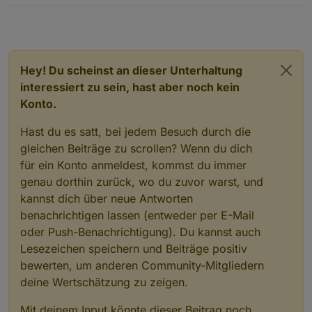
            write: 
false
});
for
(
let
 j=0;j<8;j++) {
            createState(ppBaseObjPath + 
'.d'
 + 
                name: 
'Wetterzustand'
,
Hey! Du scheinst an dieser Unterhaltung
type
: 
"string"
,
interessiert zu sein, hast aber noch kein
                role: 
'text'
,
Konto.
read
: 
true
,
                write: 
false
});
Hast du es satt, bei jedem Besuch durch die
            createState(ppBaseObjPath + 
'.d'
 + 
gleichen Beiträge zu scrollen? Wenn du dich
                name: 
'Wetterzustand'
,
type
: 
"string"
,
für ein Konto anmeldest, kommst du immer
                role: 
'text.url'
,
genau dorthin zurück, wo du zuvor warst, und
read
: 
true
,
kannst dich über neue Antworten
                write: 
false
});
benachrichtigen lassen (entweder per E-Mail
            createState(ppBaseObjPath + 
'.d'
 + 
oder Push-Benachrichtigung). Du kannst auch
                name: 
'Temperaturverlauf'
,
Lesezeichen speichern und Beiträge positiv
type
: 
"number"
,
bewerten, um anderen Community-Mitgliedern
                role: 
'value'
,
                unit: 
'°C'
,
deine Wertschätzung zu zeigen.
read
: 
true
,
                write: 
false
});
Mit deinem Input könnte dieser Beitrag noch