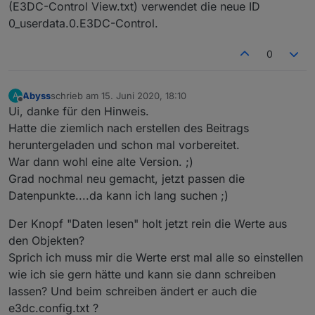
(E3DC-Control View.txt) verwendet die neue ID
"mäßig"
 : 2,
"m&auml;&szlig;ig"
 : 2,
0_userdata.0.E3DC-Control.
"stark"
 : 3,
}
0
const timeObjs = [{
id
: 
'00Uhr'
,
Abyss
schrieb am
15. Juni 2020, 18:10
A
zuletzt editiert von
Offline
    name:
'0 Uhr'
,
Ui, danke für den Hinweis.
    search:
'0|'
,
Hatte die ziemlich nach erstellen des Beitrags
},{
heruntergeladen und schon mal vorbereitet.
id
: 
'03Uhr'
,
War dann wohl eine alte Version. ;)
    name:
'3 Uhr'
,
Grad nochmal neu gemacht, jetzt passen die
    search:
'3|'
,
Datenpunkte....da kann ich lang suchen ;)
},{
id
: 
'06Uhr'
,
Der Knopf "Daten lesen" holt jetzt rein die Werte aus
    name:
'6 Uhr'
,
den Objekten?
    search:
'6|'
,
Sprich ich muss mir die Werte erst mal alle so einstellen
},{
id
: 
'09Uhr'
,
wie ich sie gern hätte und kann sie dann schreiben
    name:
'9 Uhr'
,
lassen? Und beim schreiben ändert er auch die
    search:
'9|'
,
e3dc.config.txt ?