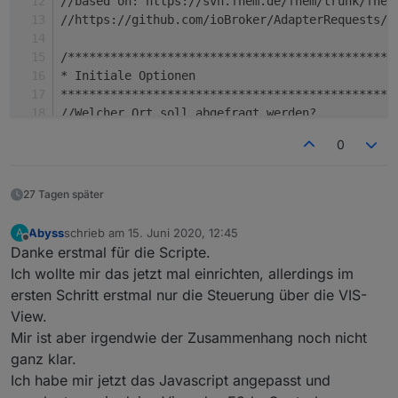
//based on: https://svn.fhem.de/fhem/trunk/fhem
//https://github.com/ioBroker/AdapterRequests/i
/**********************************************
* Initiale Optionen
***********************************************
//Welcher Ort soll abgefragt werden?
let
 country: string = 
"de"
; //at, ch, fr, it
0
let
 ort: string = 
"xxxxxxxxxxxxxxxx"
;
let
 plz: string = 
"xxxxx"
; //eventuell kann hie
27 Tagen später
//Wo sollen die Daten abgelegt werden?
let
 ppBaseObjPath: string = 
'javascript.'
 + ins
Abyss
schrieb am
15. Juni 2020, 12:45
A
zuletzt editiert von
Offline
Danke erstmal für die Scripte.
/**********************************************
Ich wollte mir das jetzt mal einrichten, allerdings im
* TypeScript Definitionen
ersten Schritt erstmal nur die Steuerung über die VIS-
***********************************************
View.
//import request = require(
"request"
);
Mir ist aber irgendwie der Zusammenhang noch nicht
type
 stateValueType = 
"number"
 | 
"text"
 | 
"imag
ganz klar.
Ich habe mir jetzt das Javascript angepasst und
interface iRequestOptions {