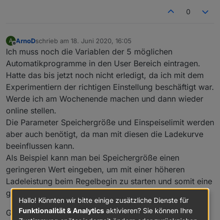
    }
0
}
function
 addBlock(data:{body:string, text:strin
ArnoD
schrieb am
18. Juni 2020, 16:05
A
zuletzt editiert von
    getPart(data,nextend);
Offline
Ich muss noch die Variablen der 5 möglichen
    //logInfo(
id
);
Automatikprogramme in den User Bereich eintragen.
for
(
let
 j=0;j<8;j++) {
Hatte das bis jetzt noch nicht erledigt, da ich mit dem
        addLine(data,timeObjs[j].search, 
'|\n'
,
Experimentiern der richtigen Einstellung beschäftigt war.
    }
}
Werde ich am Wochenende machen und dann wieder
/**********************************************
online stellen.
* Implementierung
Die Parameter Speichergröße und Einspeiselimit werden
***********************************************
aber auch benötigt, da man mit diesen die Ladekurve
function
 initializeWetterReadout():void {
beeinflussen kann.
    //logInfo(
'initialisiere Script '
 + name + 
Als Beispiel kann man bei Speichergröße einen
    createState(ppBaseObjPath + 
'.aktuell.Tempe
geringeren Wert eingeben, um mit einer höheren
        name: 
'Temperatur'
,
type
: 
"number"
,
Ladeleistung beim Regelbegin zu starten und somit eine
        role: 
'value'
,
gleichmäßige Ladekurve zu erreichen.
Hallo! Könnten wir bitte einige zusätzliche Dienste für
        unit: 
'°C'
,
Funktionalität & Analytics
aktivieren? Sie können Ihre
read
: 
true
,
Gruß Arno