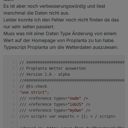
Es ist aber noch verbesserungswürdig und liest
manchmal die Daten nicht aus.
Leider konnte ich den Fehler noch nicht finden da das
nur sehr selten passiert.
Muss was mit einer Daten Type Änderung von einem
Wert auf der Homepage von Proplanta zu tun habe.
Typescript Proplanta um die Wetterdaten auszulesen:
// 
############################################
// Proplanta Wetter auswerten
// Version 1.0 - alpha
//
#############################################
// @ts-check
"use strict"
;
/// <reference types=
"node"
 />
/// <reference types=
"iobJS"
 />
/// <reference types=
"myOwn"
 />
///< script> var exports = {}; < / script>