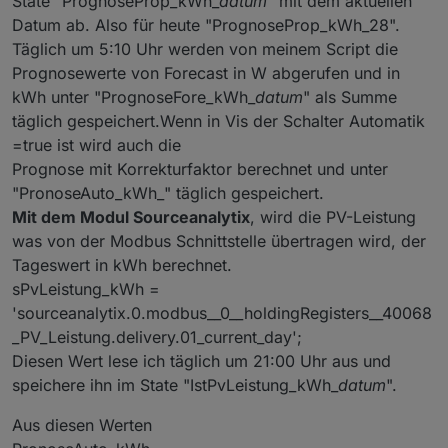
State "PrognoseProp_kWh_
datum
" mit dem aktuellen
type
: 
"number"
,
Datum ab. Also für heute "PrognoseProp_kWh_28".
        role: 
'value'
,
Täglich um 5:10 Uhr werden von meinem Script die
        unit: 
'm'
,
Prognosewerte von Forecast in W abgerufen und in
read
: 
true
,
        write: 
false
});
kWh unter "PrognoseFore_kWh_
datum
" als Summe
    createState(ppBaseObjPath + 
'.aktuell.Windr
täglich gespeichert.Wenn in Vis der Schalter Automatik
        name: 
'Windrichtung'
,
=true ist wird auch die
type
: 
"string"
,
Prognose mit Korrekturfaktor berechnet und unter
        role: 
'text'
,
"PronoseAuto_kWh_" täglich gespeichert.
read
: 
true
,
Mit dem Modul Sourceanalytix
, wird die PV-Leistung
        write: 
false
});
was von der Modbus Schnittstelle übertragen wird, der
    createState(ppBaseObjPath + 
'.aktuell.Windr
        name: 
'Windrichtung Image'
,
Tageswert in kWh berechnet.
type
: 
"string"
,
sPvLeistung_kWh =
        role: 
'text.url'
,
'sourceanalytix.0.modbus__0__holdingRegisters__40068
read
: 
true
,
_PV_Leistung.delivery.01_current_day';
        write: 
false
});
Diesen Wert lese ich täglich um 21:00 Uhr aus und
    createState(ppBaseObjPath + 
'.aktuell.Windg
speichere ihn im State "IstPvLeistung_kWh_
datum
".
        name: 
'Windgeschwindigkeit'
,
type
: 
"number"
,
Aus diesen Werten
        role: 
'value'
,