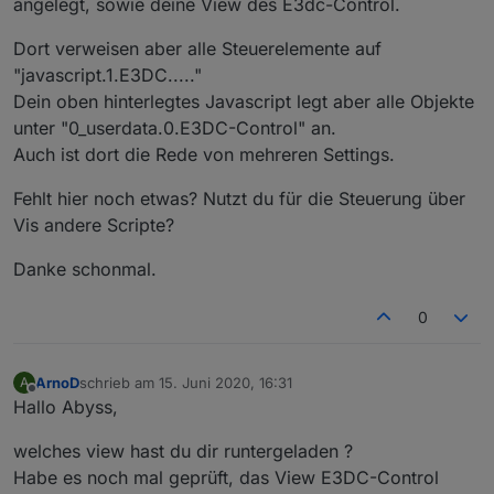
angelegt, sowie deine View des E3dc-Control.
		url: string;
		headers: any;
Dort verweisen aber alle Steuerelemente auf
}
"javascript.1.E3DC....."
/**********************************************
Dein oben hinterlegtes Javascript legt aber alle Objekte
* Lokale Definitionen
unter "0_userdata.0.E3DC-Control" an.
***********************************************
Auch ist dort die Rede von mehreren Settings.
let
 baseUrls = {
"de"
 : 
"https://www.proplanta.de/Wetter
Fehlt hier noch etwas? Nutzt du für die Steuerung über
"at"
 : 
"https://www.proplanta.de/Wetter
Vis andere Scripte?
"ch"
 : 
"https://www.proplanta.de/Wetter
"fr"
 : 
"https://www.proplanta.de/Wetter
Danke schonmal.
"it"
 : 
"https://www.proplanta.de/Wetter
    };
0
const intensity = {
ArnoD
schrieb am
15. Juni 2020, 16:31
A
"keine"
 : 0,
zuletzt editiert von
Offline
Hallo Abyss,
"nein"
 : 0,
"gering"
 : 1,
welches view hast du dir runtergeladen ?
"leicht"
 : 1,
Habe es noch mal geprüft, das View E3DC-Control
"ja"
 : 1,