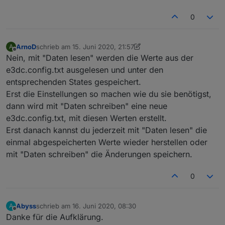
},{
id
: 
'12Uhr'
,
0
    name:
'12 Uhr'
,
    search:
'12|'
,
},{
ArnoD
schrieb am
15. Juni 2020, 21:57
A
zuletzt editiert von ArnoD
id
: 
'15Uhr'
,
Offline
Nein, mit "Daten lesen" werden die Werte aus der
    name:
'15 Uhr'
,
e3dc.config.txt ausgelesen und unter den
    search:
'15|'
,
entsprechenden States gespeichert.
},{
Erst die Einstellungen so machen wie du sie benötigst,
id
: 
'18Uhr'
,
dann wird mit "Daten schreiben" eine neue
    name:
'18 Uhr'
,
    search:
'18|'
,
e3dc.config.txt, mit diesen Werten erstellt.
},{
Erst danach kannst du jederzeit mit "Daten lesen" die
id
: 
'21Uhr'
,
einmal abgespeicherten Werte wieder herstellen oder
    name:
'21 Uhr'
,
mit "Daten schreiben" die Änderungen speichern.
    search:
'21|'
,
}];
0
/**********************************************
* generische Funktionen
Abyss
schrieb am
16. Juni 2020, 08:30
A
zuletzt editiert von
***********************************************
Offline
Danke für die Aufklärung.