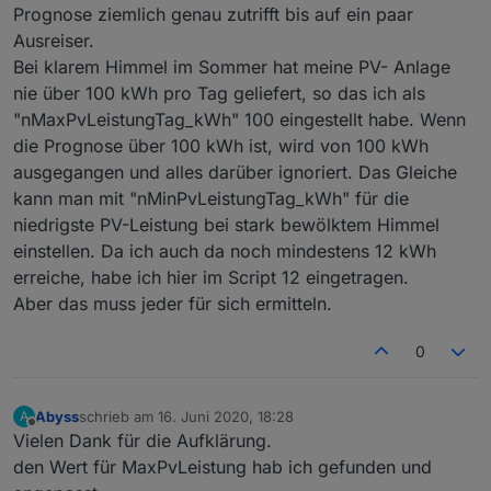
return
 data.replace(/&
#([^;]+);/g, '');
Prognose ziemlich genau zutrifft bis auf ein paar
Ausreiser.
}
Bei klarem Himmel im Sommer hat meine PV- Anlage
nie über 100 kWh pro Tag geliefert, so das ich als
function
 stripTables(data:string):string {
"nMaxPvLeistungTag_kWh" 100 eingestellt habe. Wenn
return
 data.replace(/<\/tr>/ig, 
"\n"
).repla
die Prognose über 100 kWh ist, wird von 100 kWh
}
ausgegangen und alles darüber ignoriert. Das Gleiche
function
 getValue(body:string, start:string, en
kann man mit "nMinPvLeistungTag_kWh" für die
let
 startp:number =body.indexOf(start) + st
niedrigste PV-Leistung bei stark bewölktem Himmel
if
 (startp >= 0) {
einstellen. Da ich auch da noch mindestens 12 kWh
let
 stopp:number =body.indexOf(end,star
erreiche, habe ich hier im Script 12 eingetragen.
if
 (stopp >=0) {
Aber das muss jeder für sich ermitteln.
return
 body.substring(startp,stopp)
        }
0
return
 body.slice(startp);   
    }
return
''
;
Abyss
schrieb am
16. Juni 2020, 18:28
A
}
zuletzt editiert von
Offline
Vielen Dank für die Aufklärung.
den Wert für MaxPvLeistung hab ich gefunden und
function
 getPart(data:{body:string, text:string