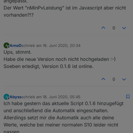
angepasst.
let
 searchp:number = data.body.indexOf(sear
if
 (searchp >= 0) {
Der Wert "nMinPvLeistung" ist im Javascript aber nicht
        data.text = data.body.substring(0,searc
vorhanden?!?
        data.body = data.body.slice(searchp + s
    }
0
}
function
 addLine(data:{body:string, text:string
ArnoD
schrieb am
16. Juni 2020, 20:34
A
zuletzt editiert von
Offline
let
 mvs = getValue(data.text, start, end).
s
Ups, stimmt.
Habe die neue Version noch nicht hochgeladen :-)
for
(
let
 i=0;i<4;i++) {
Soeben erledigt, Version 0.1.6 ist online.
        mySetState(
'd'
 + String(i) + 
'.'
 + 
id
, 
    }
0
return
 mvs;
}
Abyss
schrieb am
18. Juni 2020, 05:45
A
zuletzt editiert von
function
 mySetState(
id
:string, value:string, 
ty
Offline
Ich habe gestern das aktuelle Script 0.1.6 hinzugefügt
    try {
und anschließend die Automatik eingeschalten.
if
 (
type
 === 
'number'
) {
Allerdings setzt mir die Automatik auch alle deine
let
 xValue:any = value.replace(/[^0-9$.
Werte, welche bei meiner normalen S10 leider nicht
        //logInfo(ppBaseObjPath + 
'.'
 + 
id
,
type
passen.
if
 (isNaN(xValue)) {