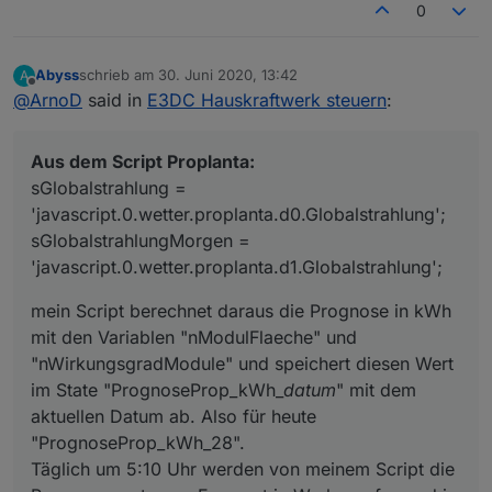
0
            unit: 
'°C'
,
read
: 
true
,
            write: 
false
});
Abyss
schrieb am
30. Juni 2020, 13:42
A
zuletzt editiert von
        createState(ppBaseObjPath + 
'.d'
 + Stri
Offline
@
ArnoD
said in
E3DC Hauskraftwerk steuern
:
            name: 
'minimale Temperatur'
,
type
: 
"number"
,
            role: 
'value'
,
Aus dem Script Proplanta:
            unit: 
'°C'
,
sGlobalstrahlung =
read
: 
true
,
'javascript.0.wetter.proplanta.d0.Globalstrahlung';
            write: 
false
});
sGlobalstrahlungMorgen =
        createState(ppBaseObjPath + 
'.d'
 + Stri
'javascript.0.wetter.proplanta.d1.Globalstrahlung';
            name: 
'minimale gefühlte Temperatur
type
: 
"number"
,
mein Script berechnet daraus die Prognose in kWh
            role: 
'value'
,
mit den Variablen "nModulFlaeche" und
            unit: 
'°C'
,
"nWirkungsgradModule" und speichert diesen Wert
read
: 
true
,
            write: 
false
});
im State "PrognoseProp_kWh_
datum
" mit dem
        createState(ppBaseObjPath + 
'.d'
 + Stri
aktuellen Datum ab. Also für heute
            name: 
'minimale Temperatur der folg
"PrognoseProp_kWh_28".
type
: 
"number"
,
Täglich um 5:10 Uhr werden von meinem Script die
            role: 
'value'
,