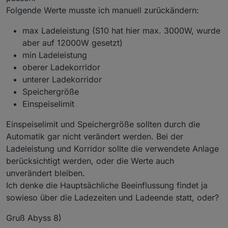
            xValue = 0;
Folgende Werte musste ich manuell zurückändern:
        }
        setState(ppBaseObjPath + 
'.'
 + 
id
,Numbe
max Ladeleistung (S10 hat hier max. 3000W, wurde
    } 
else
if
 (
type
 === 
'image'
) {
aber auf 12000W gesetzt)
let
 data = value.split(
'##'
);
min Ladeleistung
        //logInfo(ppBaseObjPath + 
'.'
 + 
id
,
type
oberer Ladekorridor
        setState(ppBaseObjPath + 
'.'
 + 
id
+
'Imag
unterer Ladekorridor
        setState(ppBaseObjPath + 
'.'
 + 
id
, data
Speichergröße
    } 
else
if
 (
type
 === 
'textBool'
) {
Einspeiselimit
let
 b = (value.trim() == 
'ja'
);
            //logInfo(ppBaseObjPath + 
'.'
 + 
id
,
Einspeiselimit und Speichergröße sollten durch die
            setState(ppBaseObjPath + 
'.'
 + 
id
, 
Automatik gar nicht verändert werden. Bei der
    } 
else
if
 (
type
 === 
'textList'
) {
        //logInfo(ppBaseObjPath + 
'.'
 + 
id
,
type
Ladeleistung und Korridor sollte die verwendete Anlage
        setState(ppBaseObjPath + 
'.'
 + 
id
, inte
berücksichtigt werden, oder die Werte auch
    } 
else
 { //if (
type
 === 
'text'
) {
unverändert bleiben.
        //logInfo(ppBaseObjPath + 
'.'
 + 
id
,
type
Ich denke die Hauptsächliche Beeinflussung findet ja
        setState(ppBaseObjPath + 
'.'
 + 
id
, valu
sowieso über die Ladezeiten und Ladeende statt, oder?
    }
    } catch(err) {
Gruß Abyss 8)
log
(
'can not set '
+
id
 +value +
type
);