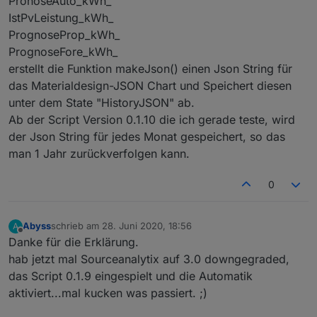
PronoseAuto_kWh_
        unit: 
'km/h'
,
read
: 
true
,
IstPvLeistung_kWh_
        write: 
false
});
PrognoseProp_kWh_
PrognoseFore_kWh_
for
(
let
 i=0;i<4;i++) {
erstellt die Funktion makeJson() einen Json String für
        createState(ppBaseObjPath + 
'.d'
 + Stri
das Materialdesign-JSON Chart und Speichert diesen
            name: 
'Datum'
,
unter dem State "HistoryJSON" ab.
type
: 
"string"
,
Ab der Script Version 0.1.10 die ich gerade teste, wird
            role: 
'text'
,
read
: 
true
,
der Json String für jedes Monat gespeichert, so das
            write: 
false
});
man 1 Jahr zurückverfolgen kann.
        createState(ppBaseObjPath + 
'.d'
 + Stri
            name: 
'maximale Temperatur'
,
0
type
: 
"number"
,
            role: 
'value'
,
            unit: 
'°C'
,
Abyss
schrieb am
28. Juni 2020, 18:56
A
zuletzt editiert von
Offline
read
: 
true
,
Danke für die Erklärung.
            write: 
false
});
hab jetzt mal Sourceanalytix auf 3.0 downgegraded,
        createState(ppBaseObjPath + 
'.d'
 + Stri
das Script 0.1.9 eingespielt und die Automatik
            name: 
'maximale gefühlte Temperatur
aktiviert...mal kucken was passiert. ;)
type
: 
"number"
,
            role: 
'value'
,