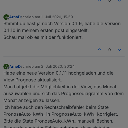
0
type
: 
"number"
,
            role: 
'value'
,
read
: 
true
,
ArnoD
schrieb am
1. Juli 2020, 15:59
A
zuletzt editiert von
Offline
            write: 
false
,
Stimmt du hast ja noch Version 0.1.9, habe die Version
            states: {   0: 
"kein"
,
0.1.10 in meinem ersten post eingestellt.
                        1: 
"gering"
,
Schau mal ob es mit der funktioniert.
                        2: 
"mäßig"
,
                        3: 
"stark"
}
0
        });
        createState(ppBaseObjPath + 
'.d'
 + Stri
            name: 
'relative Feuchte Tag'
,
ArnoD
schrieb am
2. Juli 2020, 20:24
A
zuletzt editiert von
type
: 
"number"
,
Offline
Habe eine neue Version 0.1.11 hochgeladen und die
            role: 
'value'
,
View Prognose aktualisiert.
            unit: 
'%'
,
Man hat jetzt die Möglichkeit in der View, das Monat
read
: 
true
,
auszuwählen und sich das Prognosediagramm von dem
            write: 
false
});
Monat anzeigen zu lassen.
        createState(ppBaseObjPath + 
'.d'
 + Stri
            name: 
'relative Feuchte Nacht'
,
Ich habe auch den Rechtschreibfehler beim State
type
: 
"number"
,
PronoseAuto_kWh_ in PrognoseAuto_kWh_ korrigiert.
            role: 
'value'
,
Bitte die State PronoseAuto_kWh_ manuell löschen.
            unit: 
'%'
,
Es wurde auch der Fehler behoben, dass sich das