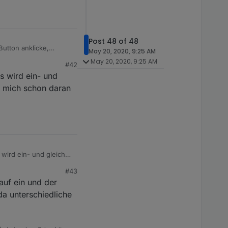
Post 48 of 48
Button anklicke,
May 20, 2020, 9:25 AM
oniert das nur richtig,
May 20, 2020, 9:25 AM
#42
Tablett gewechselt
s wird ein- und
ann sich das einmal
roblem macht!?
e mich schon daran
wird ein- und gleich
 schon daran gewöhnt
#43
auf ein und der
da unterschiedliche