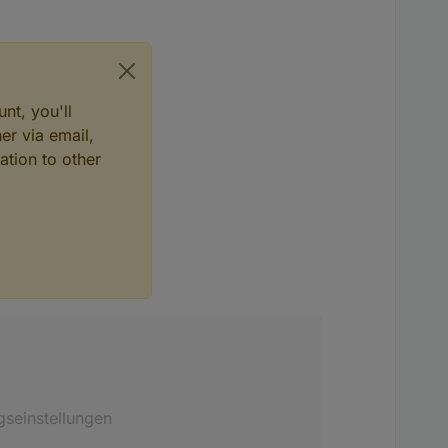
nt, you'll
er via email,
ation to other
gseinstellungen