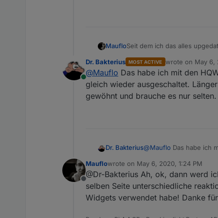
Mauflo
Seit dem ich das alles upgeda
schaltet es mir zwar den Date
Dr. Bakterius
wrote on
May 6, 
MOST ACTIVE
wenn ich den Button etwas lä
last edited by
@
Mauflo
Das habe ich mit den HQWi
habe oder irgendwelche Einste
Online
jemand ansehen. Möglicherwei
gleich wieder ausgeschaltet. Länge
gewöhnt und brauche es nur selten.
Dr. Bakterius
@
Mauflo
Das habe ich m
wieder ausgeschaltet. L
Mauflo
wrote on
May 6, 2020, 1:24 PM
und brauche es nur selt
last edited by
@Dr-Bakterius Ah, ok, dann werd ic
Offline
selben Seite unterschiedliche reakt
Widgets verwendet habe! Danke für