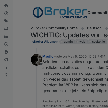
Skip to content
Communit
ioBroker Community Home
Deutsch
WICHTIG: Updates von so
ioBroker Allgemein
admin
web
socket.io
Mauflo
wrote on
May 6, 2020, 12:02 PM
last edited by Mauflo
May 6, 2020, 
Seit dem ich das alles upgedatet ha
Offline
anklicke, schaltet es mir zwar den 
funktioniert das nur richtig, wenn 
ich weder das Tablett gewechselt h
Problem im WEB ist. Kann sich das
genommen, die jetzt ein Entprellpr
RaspberryPi 4 4 GB - Raspbian light Buster - ARM
broadlink2, ham-wemo, harmony, history, hs100, hu