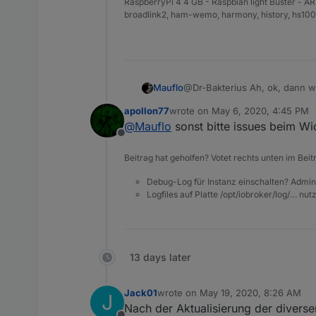
RaspberryPi 4 4 GB - Raspbian light Buster - ARM
broadlink2, ham-wemo, harmony, history, hs100, hu
Mauflo
@Dr-Bakterius Ah, ok, dann we
unterschiedliche reaktionen 
apollon77
wrote on
May 6, 2020, 4:45 PM
habe! Danke für den Hinweis!
last edited by
@
Mauflo
sonst bitte issues beim Wi
Offline
Beitrag hat geholfen? Votet rechts unten im Beit
Debug-Log für Instanz einschalten? Admin
Logfiles auf Platte /opt/iobroker/log/… nu
13 days later
Jack01
wrote on
May 19, 2020, 8:26 AM
J
last edited by
Nach der Aktualisierung der diverse