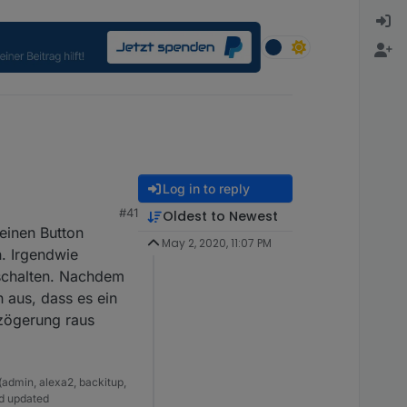
Log in to reply
#41
Oldest to Newest
einen Button
May 2, 2020, 11:07 PM
n. Irgendwie
eschalten. Nachdem
 aus, dass es ein
zögerung raus
(admin, alexa2, backitup,
nd updated