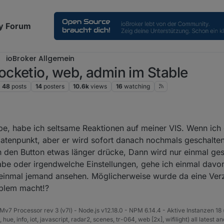
y Forum
ioBroker Allgemein
cketio, web, admin im Stable
48
posts
14
posters
10.6k
views
16
watching
2:02 PM
be, habe ich seltsame Reaktionen auf meiner VIS. Wenn ich 
Datenpunkt, aber er wird sofort danach nochmals geschalte
ich den Button etwas länger drücke, Dann wird nur einmal g
abe oder irgendwelche Einstellungen, gehe ich einmal davon
 einmal jemand ansehen. Möglicherweise wurde da eine Ver
oblem macht!?
v7 Processor rev 3 (v7l) - Node.js v12.18.0 - NPM 6.14.4 - Aktive Instanzen 18 
e, info, iot, javascript, radar2, scenes, tr-064, web [2x], wifilight) all latest a