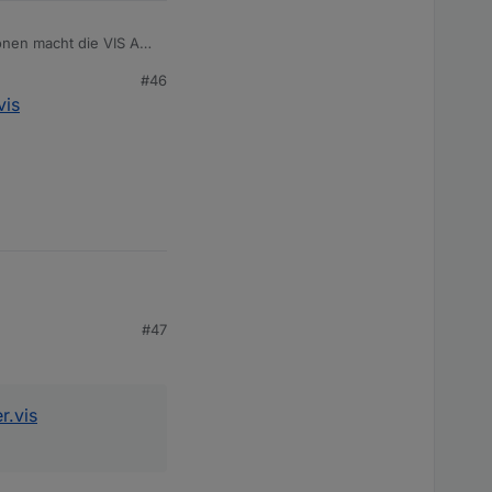
ionen macht die VIS App
sch eingeschaltet
#46
t Apollon77 soll die
vis
#47
r.vis