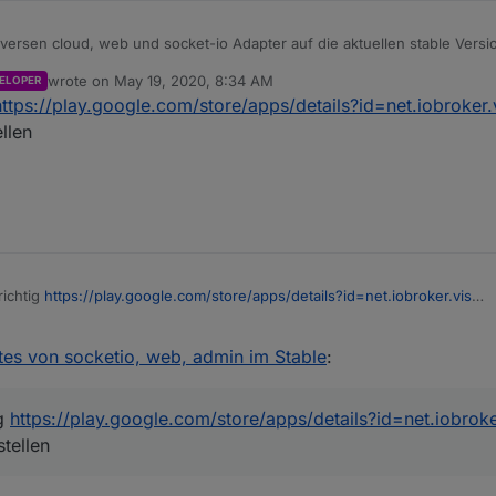
iversen cloud, web und socket-io Adapter auf die aktuellen stable Vers
obleme, wenn mein Bildschirm nach einer erkannten Bewegung automati
wrote on
May 19, 2020, 8:34 AM
ELOPER
t "Neuladen" ausführen, bevor die aktuellen Daten angezeigt werden. Lau
last edited by
https://play.google.com/store/apps/details?id=net.iobroker.
atet werden.
funktioniert.
llen
B A) läuft Android 9 und die App hat die Version 1.1.1
mir im Playstore nicht angezeigt. In einem anderen Post
wird von der Version 1.2.4 gesprochen. Wo findet man die? Auch der Link von Bluefox führt zur 1.1.1.
h
richtig
https://play.google.com/store/apps/details?id=net.iobroker.vis
er umstellen
s von socketio, web, admin im Stable
:
ig
https://play.google.com/store/apps/details?id=net.iobroke
tellen