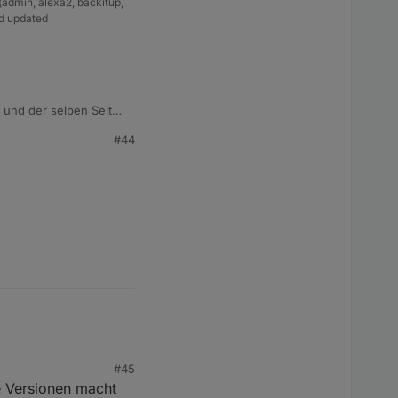
(admin, alexa2, backitup,
nd updated
 und der selben Seite
he Widgets verwendet
#44
#45
e Versionen macht