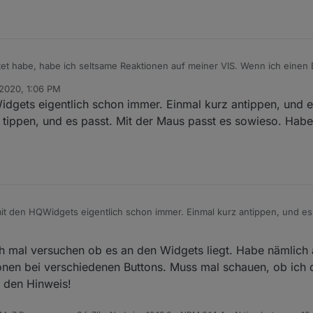
tet habe, habe ich seltsame Reaktionen auf meiner VIS. Wenn ich einen 
npunkt, aber er wird sofort danach nochmals geschalten. Irgendwie funkti
2020, 1:06 PM
nger drücke, Dann wird nur einmal geschalten. Nachdem ich weder das 
dgets eigentlich schon immer. Einmal kurz antippen, und e
llungen, gehe ich einmal davon aus, dass es ein Problem im WEB ist. K
se wurde da eine Verzögerung raus genommen, die jetzt ein Entprellp
r tippen, und es passt. Mit der Maus passt es sowieso. Hab
it den HQWidgets eigentlich schon immer. Einmal kurz antippen, und es 
änger tippen, und es passt. Mit der Maus passt es sowieso. Habe mich
en.
h mal versuchen ob es an den Widgets liegt. Habe nämlich 
ionen bei verschiedenen Buttons. Muss mal schauen, ob ich 
 den Hinweis!