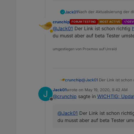
Nach der Aktualisierung der d
Jack01
J
auf meinem Android Tablet Pr
crunchip
FORUM TESTING
MOST ACTIVE
DEV
wird. Ich muß jetzt immer ers
Gruß
@
Jack01
Der Link ist schon richtig
App auf die Version 2.2 upgd
Away
Vorher hatte alles monatelang 
Hans-Jürgen
du musst aber auf beta Tester umste
Auf meinem Tablet (Samsung TA
Eine neuere App-Version wird 
umgestiegen von Proxmox auf Unraid
Link Text
Mein System: Raspi2+, Stretc
crunchip
@
Jack01
Der Link ist schon 
du musst aber auf beta Test
Jack01
wrote on
May 19, 2020, 9:42 AM
J
last edited by
@
crunchip
sagte in
WICHTIG: Update
Offline
@
Jack01
Der Link ist schon richt
du musst aber auf beta Tester ums