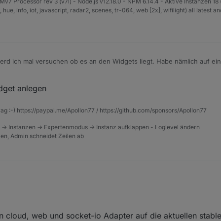
v7 Processor rev 3 (v7l) - Node.js v12.18.0 - NPM 6.14.4 - Aktive Instanzen 18 
e, info, iot, javascript, radar2, scenes, tr-064, web [2x], wifilight) all latest a
rd ich mal versuchen ob es an den Widgets liegt. Habe nämlich auf ein
bei verschiedenen Buttons. Muss mal schauen, ob ich da unterschiedlic
dget anlegen
rag :-) https://paypal.me/Apollon77 / https://github.com/sponsors/Apollon77
 -> Instanzen -> Expertenmodus -> Instanz aufklappen - Loglevel ändern
tzen, Admin schneidet Zeilen ab
n cloud, web und socket-io Adapter auf die aktuellen stabl