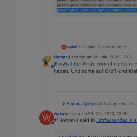
Hier mal die screenshots:
wykat
W
Homer.J.
schrieb am
29. Okt. 2020, 17:02
zuletzt editiert von
@
wykat
bei Array kommt nichts rein
Offline
haben. Und achte auf Groß-und Kle
Homer.J.
@
wykat
bei Array kommt nic
Und achte auf Groß-und Kl
wykat
schrieb am
29. Okt. 2020, 23:00
W
zuletzt editiert von
@Homer-J said in
Umfassendes Ala
Offline