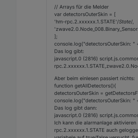
Überwachung. Soll 
OpenDetectorsIgn
// Arrays für die Melder
2022-03-20 Andreas Kos Verbesserung beim Laden der Parents- und Parentsparents-Objekte und Umbau auf
in die Liste der ga
var detectorsOuterSkin = [
aktuellen Javascript
wenn zum Zeitpunkt d
'hm-rpc.2.xxxxxx.1.STATE'/
State
/,
2022-12-18 Andreas kos Korrektur beim Anlegen der States, sodass ein Neustart des Scripts eine weitere Funktion
'zwave2.0.Node_008.Binary_Sensor
der Anlage garantie
];
console.log("detectorsOuterSkin: " 
Das log gibt:
javascript.0 (2816) script.js.commo
rpc.2.xxxxxx.1.STATE,zwave2.0.No
Aber beim einlesen passiert nichts:
function getAllDetectors(){
detectorsOuterSkin = getDetectorsF
console.log("detectorsOuterSkin: " 
Das log gibt dann:
javascript.0 (2816) script.js.commo
Ich kann die alarmanlage aktivieren 
rpc.2.xxxxxx.1.STATE auch gelogged
variabele auf true/false versucht, fu