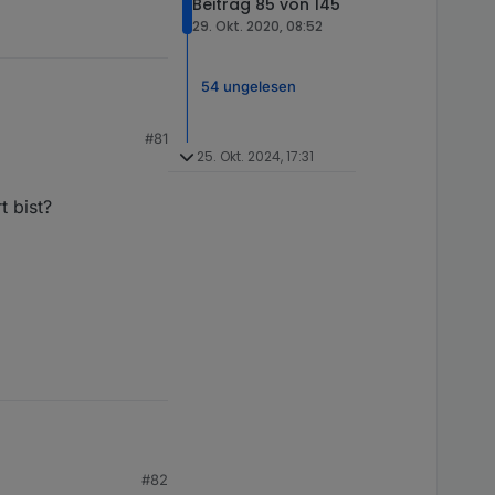
Beitrag 85 von 145
29. Okt. 2020, 08:52
54 ungelesen
#81
25. Okt. 2024, 17:31
und über die erzeugten
t bist?
itere Interaktion
alisierung, die
#82
d
false
in Ruhe (wenn
ll. Hier gehören