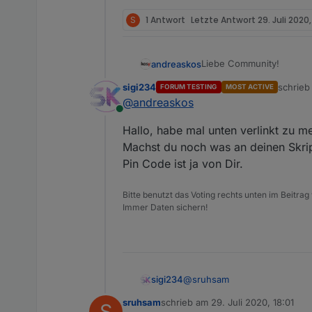
S
1 Antwort
Letzte Antwort
29. Juli 2020,
Liebe Community!
andreaskos
sigi234
schrie
FORUM TESTING
MOST ACTIVE
Kurzfassung
zuletzt 
@
andreaskos
Hier stelle ich ein Skrip
Online
Datenpunkte (default unt
LG Andreas
Hallo, habe mal unten verlinkt zu me
Langfassung
Machst du noch was an deinen Skri
Pin Code ist ja von Dir.
Vorgeschichte
Bitte benutzt das Voting rechts unten im Beitrag
Immer Daten sichern!
Aufbau
Die Alarmanlage besteht
Schaltstellen für sc
Außer den Einbruchsmeld
Alarmgeber
erfolgen kann. Hierfür bi
Einbruchsmelder
@
sruhsam
sigi234
Verwendung in Scripts, S
alarmanlage_ausse
sruhsam
schrieb am
29. Juli 2020, 18:01
Für die Einbruchsmelder
Funktion: scharf/unscha
In dieser Aufzählun
S
https://forum.iobroker.net/to
zuletzt editiert von