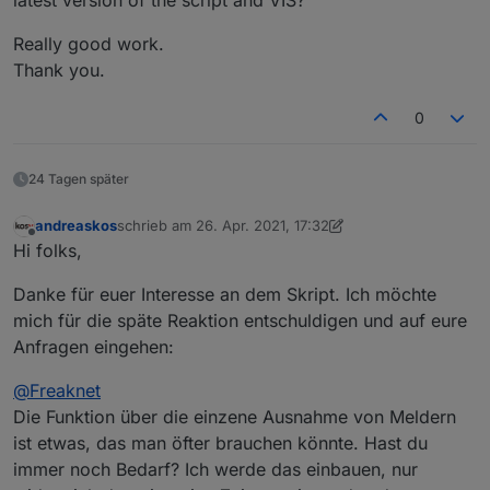
Really good work.
Thank you.
0
24 Tagen später
andreaskos
schrieb am
26. Apr. 2021, 17:32
zuletzt editiert von andreaskos
Offline
Hi folks,
Danke für euer Interesse an dem Skript. Ich möchte
mich für die späte Reaktion entschuldigen und auf eure
Anfragen eingehen:
@
Freaknet
Die Funktion über die einzene Ausnahme von Meldern
ist etwas, das man öfter brauchen könnte. Hast du
immer noch Bedarf? Ich werde das einbauen, nur