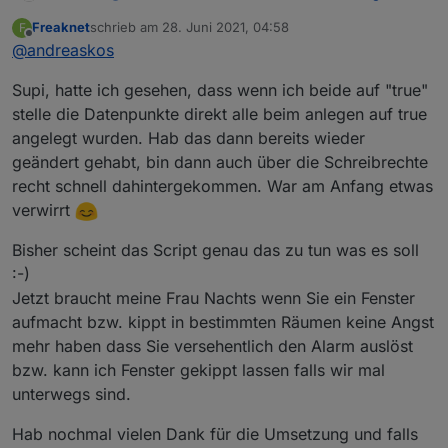
Skript
:
Freaknet
schrieb am
28. Juni 2021, 04:58
F
zuletzt editiert von
Offline
@
andreaskos
, false,
Supi, hatte ich gesehen, dass wenn ich beide auf "true"
Ich hab noch nichts geändert oder upgedatet seit
stelle die Datenpunkte direkt alle beim anlegen auf true
meiner Überarbeitung des Skripts.
angelegt wurden. Hab das dann bereits wieder
Du brauchst nur das zweite, hintere false zu einem
LG
true machen, dieses steht für den Write-Access.
Andreas
geändert gehabt, bin dann auch über die Schreibrechte
Das erste, linke kannst du lassen. Das steht für
recht schnell dahintergekommen. War am Anfang etwas
den Default-Wert nach dem ersten Anlegen des
verwirrt
Datenpunktes und da passt false grundsätzlich eh.
Bisher scheint das Script genau das zu tun was es soll
:-)
Jetzt braucht meine Frau Nachts wenn Sie ein Fenster
aufmacht bzw. kippt in bestimmten Räumen keine Angst
mehr haben dass Sie versehentlich den Alarm auslöst
bzw. kann ich Fenster gekippt lassen falls wir mal
unterwegs sind.
Hab nochmal vielen Dank für die Umsetzung und falls