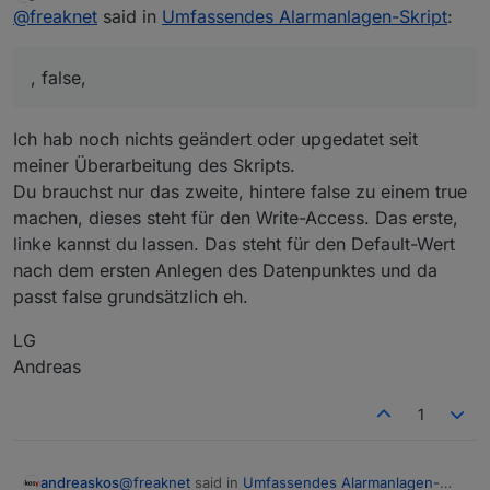
zuletzt editiert von
Offline
@
freaknet
said in
Umfassendes Alarmanlagen-Skript
:
Umsetzung unserer Wünsche :-)
Find das Klasse und werde das Script gerne mal
Bin jetzt leider nur etwas verwirrt mit der von
austesten die Tage
@
Schmakus
geposteten Zeile:
, false,
Passt die so wie Sie da steht oder muss ich das
Ich hab noch nichts geändert oder upgedatet seit
"false" in "true" vorher noch ändern?
Also quasi dann so:
meiner Überarbeitung des Skripts.
Du brauchst nur das zweite, hintere false zu einem true
Im Original Script oben steht das ja noch mit "false"
machen, dieses steht für den Write-Access. Das erste,
drin. Oder ist das Script nochmal angepasst worden
@
andreaskos
?
Danke für´s kurze Feedback damit ich loslegen kann
linke kannst du lassen. Das steht für den Default-Wert
nach dem ersten Anlegen des Datenpunktes und da
Gruß Freaknet
passt false grundsätzlich eh.
LG
Andreas
1
@
freaknet
said in
Umfassendes Alarmanlagen-
andreaskos