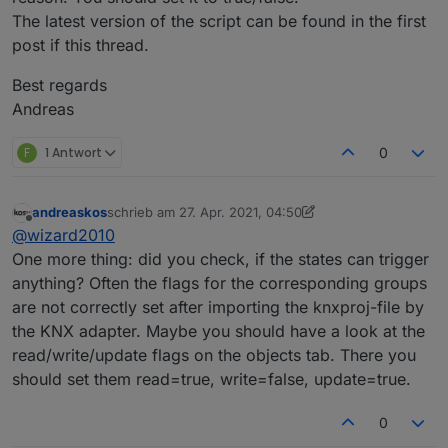
The latest version of the script can be found in the first
post if this thread.
Best regards
Andreas
F
1 Antwort
0
andreaskos
schrieb am
27. Apr. 2021, 04:50
zuletzt editiert von andreaskos
Offline
@
wizard2010
One more thing: did you check, if the states can trigger
anything? Often the flags for the corresponding groups
are not correctly set after importing the knxproj-file by
the KNX adapter. Maybe you should have a look at the
read/write/update flags on the objects tab. There you
should set them read=true, write=false, update=true.
0