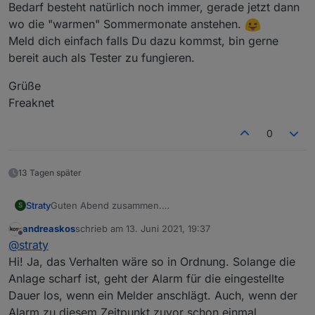
Bedarf besteht natürlich noch immer, gerade jetzt dann
wo die "warmen" Sommermonate anstehen.
Meld dich einfach falls Du dazu kommst, bin gerne
bereit auch als Tester zu fungieren.
Grüße
Freaknet
0
13 Tagen später
Straty
Guten Abend zusammen.
S
Sehr schönes Script und vielen dank an Andreas, das es
andreaskos
schrieb am
13. Juni 2021, 19:37
soweit auch veröffentlicht wurde.
zuletzt editiert von
Offline
@
straty
Ich habe leider noch ein kleines Problem mit der
Alarmierung über die beiden Outputs AlarmAccoustical
Hi! Ja, das Verhalten wäre so in Ordnung. Solange die
bzw. AlarmOptical.
Anlage scharf ist, geht der Alarm für die eingestellte
Nach auslösen vom Alarm werden beide states auf TRUE
Dauer los, wenn ein Melder anschlägt. Auch, wenn der
gesetzt. Soweit so gut. nach Ablauf der Delaytime
Alarm zu diesem Zeitpunkt zuvor schon einmal
werden auch beide auf FALSE zurück gesetzt, jedoch