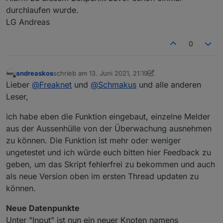
bei erneutem Wechsel eines Sensors von FALSE auf
durchlaufen wurde.
TRUE gehen beide wieder in den TRUE zustand und
LG Andreas
durchlaufen wieder die Delaytime. Ist das ganze so
gewollt oder eventuell nur bei mir ein Fehler, der nicht
0
da sein sollte.
Das ganze läuft auf einem PI3B+ auf dem nur IoBroker
läuft.
andreaskos
schrieb am
13. Juni 2021, 21:19
mfg Philip
zuletzt editiert von andreaskos
Offline
Lieber
@
Freaknet
und
@
Schmakus
und alle anderen
Leser,
ich habe eben die Funktion eingebaut, einzelne Melder
aus der Aussenhülle von der Überwachung ausnehmen
zu können. Die Funktion ist mehr oder weniger
ungetestet und ich würde euch bitten hier Feedback zu
geben, um das Skript fehlerfrei zu bekommen und auch
als neue Version oben im ersten Thread updaten zu
können.
Neue Datenpunkte
Unter "Input" ist nun ein neuer Knoten namens