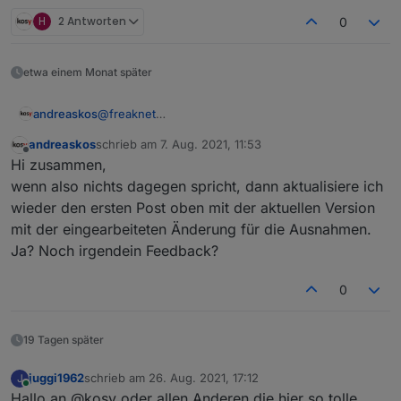
H
2 Antworten
0
etwa einem Monat später
@
freaknet
andreaskos
Cool, vielen Dank für's Testen! :-)
andreaskos
schrieb am
7. Aug. 2021, 11:53
@
Schmakus
zuletzt editiert von
Offline
Hi zusammen,
Kannst du zufällig auch schon ein Feedback
geben?
LG
wenn also nichts dagegen spricht, dann aktualisiere ich
Andreas
wieder den ersten Post oben mit der aktuellen Version
mit der eingearbeiteten Änderung für die Ausnahmen.
Ja? Noch irgendein Feedback?
0
19 Tagen später
juggi1962
schrieb am
26. Aug. 2021, 17:12
J
zuletzt editiert von
Online
Hallo an @kosy oder allen Anderen die hier so tolle