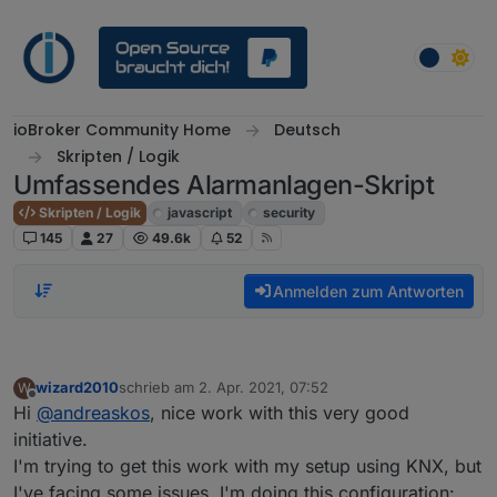
Weiter zum Inhalt
ioBroker Community Home
Deutsch
Skripten / Logik
Umfassendes Alarmanlagen-Skript
Skripten / Logik
javascript
security
145
27
49.6k
52
Anmelden zum Antworten
wizard2010
schrieb am
2. Apr. 2021, 07:52
W
zuletzt editiert von
Offline
Hi
@
andreaskos
, nice work with this very good
initiative.
I'm trying to get this work with my setup using KNX, but
I've facing some issues, I'm doing this configuration: