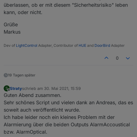
überlassen, ob er mit diesem "Sicherheitsrisiko" leben
kann, oder nicht.
Grüße
Markus
Dev of
LightControl
Adapter, Contributor of
HUE
and
DoorBird
Adapter
0
19 Tagen später
Straty
schrieb am
30. Mai 2021, 15:59
S
zuletzt editiert von
Offline
Guten Abend zusammen.
Sehr schönes Script und vielen dank an Andreas, das es
soweit auch veröffentlicht wurde.
Ich habe leider noch ein kleines Problem mit der
Alarmierung über die beiden Outputs AlarmAccoustical
bzw. AlarmOptical.