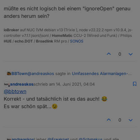
false = von der Überwachung ausgenommen
Melder.
(derzeit) nicht automatisch zurück gesetzt, etwa
Diesen Datenpunkt könnte man verwenden, um
beim Scharf-Schalten. Das bedeutet, man muss
müßte es nicht logisch bei einem "ignoreOpen" genau
Hier das Skript
sich zu warnen, wenn zum Zeitpunkt des Scharf-
selbst drauf achten, dass ein Melder nicht ewig
anders herum sein?
Schaltens (oder ein paar Millisekunden später) hier
auf Inaktiv bleibt, weil man vergessen hat das Flag
Text enthalten ist.
wieder auf true zu stellen.
Ich hoffe, es funktioniert einigermaßen. Bitte mal
ioBroker
auf NUC (VM debian v13 (Trixie ), node v22.22.2 npm v10.9.4, js-
testen.
controller v7.1.1 jsonl/jsonl /
HomeMatic
CCU-2 (Wired und Funk) / Philips
Danke und LG
HUE
/
echo.DOT
/
Broadlink
RM pro /
SONOS
Andreas
0
@
andreaskos
sagte in
Umfassendes Alarmanlagen-
BBTown
Skript
:
andreaskos
schrieb am
14. Juni 2021, 04:04
zuletzt editiert von
Offline
true = wird mitüberwacht
@
bbtown
false = von der Überwachung ausgenommen
Korrekt - und tatsächlich ist es das auch! 😂
müßte es nicht logisch bei einem "ignoreOpen" genau
Es war schön spät...😉
anders herum sein?
0
Lieber
@
Freaknet
und
@
Schmakus
und alle
andreaskos