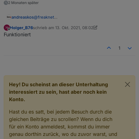
2 Monaten später
@
freaknet
andreaskos
Cool, vielen Dank für's Testen! :-)
Holger_B76
schrieb am
13. Okt. 2021, 08:02
H
@
Schmakus
zuletzt editiert von Holger_B76
Offline
Funktioniert
Kannst du zufällig auch schon ein Feedback
geben?
LG
Andreas
1
Hey! Du scheinst an dieser Unterhaltung
interessiert zu sein, hast aber noch kein
Konto.
Hast du es satt, bei jedem Besuch durch die
gleichen Beiträge zu scrollen? Wenn du dich
für ein Konto anmeldest, kommst du immer
genau dorthin zurück, wo du zuvor warst, und