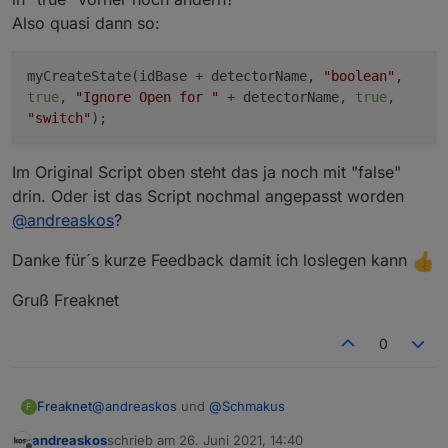
Also quasi dann so:
myCreateState(idBase + detectorName,
"boolean"
,
true
,
"Ignore Open for "
+ detectorName,
true
,
"switch"
);
Im Original Script oben steht das ja noch mit "false"
drin. Oder ist das Script nochmal angepasst worden
@
andreaskos
?
Danke für´s kurze Feedback damit ich loslegen kann
Gruß Freaknet
0
@
andreaskos
und
@
Schmakus
Freaknet
F
andreaskos
schrieb am
26. Juni 2021, 14:40
Erstmal Danke für die Überarbeitung und die