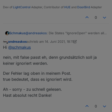
Dev of
LightControl
Adapter, Contributor of
HUE
and
DoorBird
Adapter
0
@
andreaskos
: Die States "IgnoreOpen" werden alle
Schmakus
mit "Write=false" erstellt. Sollte dies nicht "true"
andreaskos
schrieb am
14. Juni 2021, 18:11
sein?
zuletzt editiert von andreaskos
Offline
Hi
@
schmakus
Habe es mal selbst geändert.
nein, mit false passt eh, denn grundsätzlich soll ja
keiner ignoriert werden.
Der Fehler lag oben in meinem Post.
true bedeutet, dass es ignoriert wird.
Ah - sorry - zu schnell gelesen.
Hast absolut recht Danke!
0