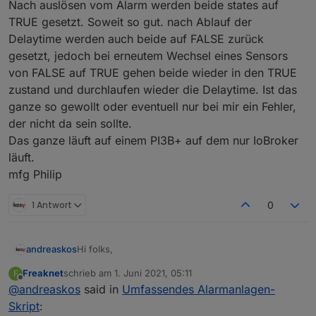
Nach auslösen vom Alarm werden beide states auf
TRUE gesetzt. Soweit so gut. nach Ablauf der
Delaytime werden auch beide auf FALSE zurück
gesetzt, jedoch bei erneutem Wechsel eines Sensors
von FALSE auf TRUE gehen beide wieder in den TRUE
zustand und durchlaufen wieder die Delaytime. Ist das
ganze so gewollt oder eventuell nur bei mir ein Fehler,
der nicht da sein sollte.
Das ganze läuft auf einem PI3B+ auf dem nur IoBroker
läuft.
mfg Philip
1 Antwort
0
Hi folks,
andreaskos
Freaknet
schrieb am
1. Juni 2021, 05:11
F
Danke für euer Interesse an dem Skript. Ich
zuletzt editiert von
Offline
@
andreaskos
said in
Umfassendes Alarmanlagen-
möchte mich für die späte Reaktion entschuldigen
und auf eure Anfragen eingehen:
@
Freaknet
Skript
: