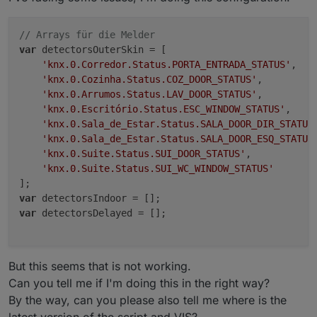
// Arrays für die Melder
var
 detectorsOuterSkin = [

'knx.0.Corredor.Status.PORTA_ENTRADA_STATUS'
,

'knx.0.Cozinha.Status.COZ_DOOR_STATUS'
,

'knx.0.Arrumos.Status.LAV_DOOR_STATUS'
,

'knx.0.Escritório.Status.ESC_WINDOW_STATUS'
,

'knx.0.Sala_de_Estar.Status.SALA_DOOR_DIR_STATUS
'knx.0.Sala_de_Estar.Status.SALA_DOOR_ESQ_STATUS
'knx.0.Suite.Status.SUI_DOOR_STATUS'
,

'knx.0.Suite.Status.SUI_WC_WINDOW_STATUS'
var
var
 detectorsDelayed = [];

But this seems that is not working.
Can you tell me if I'm doing this in the right way?
By the way, can you please also tell me where is the
latest version of the script and VIS?