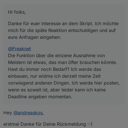
Die Funktion über die einzene Ausnahme von
Meldern ist etwas, das man öfter brauchen
@
LaBamba
könnte. Hast du immer noch Bedarf? Ich werde
Hi folks,
Du muss rausfinden, was das Schloss von sich
das einbauen, nur widme ich derzeit meine Zeit
gibt, bei den unterschiedlichen Zuständen. Ich
@
wizard2010
vorwiegend anderen Dingen. Ich werde hier
kenne es selbst leider nur aus der Werbung, aber
It all seems right. Please check the settings of your
Danke für euer Interesse an dem Skript. Ich möchte
posten, wenn es soweit ist, aber leider kann ich
etwa so:
KNX adapter. You can define if it uses 1 and 0 or
Best regards
mich für die späte Reaktion entschuldigen und auf
keine Deadline angeben momentan.
1 = geschlossen
instead true and false for the KNX datapoints. This
Andreas
eure Anfragen eingehen:
2 = offen
could be the reason. You should set it to
Und dann kannst du mit einem Skript den Zustand
true/false.
@
Freaknet
übersetzen. Möglicherweise geht das noch
The latest version of the script can be found in the
Die Funktion über die einzene Ausnahme von
eleganter mit einem Alias, siehe
hier
, aber damit
first post if this thread.
kenne ich mich leider nicht so gut aus.
Meldern ist etwas, das man öfter brauchen könnte.
Hast du immer noch Bedarf? Ich werde das
einbauen, nur widme ich derzeit meine Zeit
vorwiegend anderen Dingen. Ich werde hier posten,
wenn es soweit ist, aber leider kann ich keine
Deadline angeben momentan.
Hey
@
andreaskos
,
erstmal Danke für Deine Rückmeldung :-)