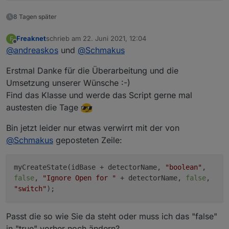
8 Tagen später
Freaknet
schrieb am
22. Juni 2021, 12:04
F
zuletzt editiert von
Offline
@
andreaskos
und
@
Schmakus
Erstmal Danke für die Überarbeitung und die
Umsetzung unserer Wünsche :-)
Find das Klasse und werde das Script gerne mal
austesten die Tage
Bin jetzt leider nur etwas verwirrt mit der von
@
Schmakus
geposteten Zeile:
myCreateState(idBase + detectorName,
"boolean"
,
false
,
"Ignore Open for "
+ detectorName,
false
,
"switch"
);
Passt die so wie Sie da steht oder muss ich das "false"
in "true" vorher noch ändern?