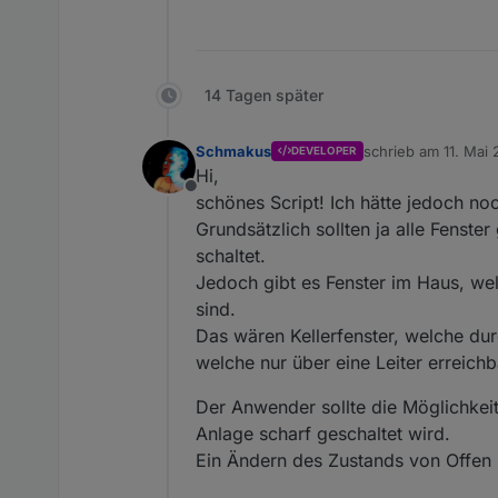
14 Tagen später
Schmakus
schrieb am
11. Mai 
DEVELOPER
zuletzt editiert von
Hi,
Offline
schönes Script! Ich hätte jedoch no
Grundsätzlich sollten ja alle Fenst
schaltet.
Jedoch gibt es Fenster im Haus, wel
sind.
Das wären Kellerfenster, welche dur
welche nur über eine Leiter erreichb
Der Anwender sollte die Möglichkeit
Anlage scharf geschaltet wird.
Ein Ändern des Zustands von Offen 