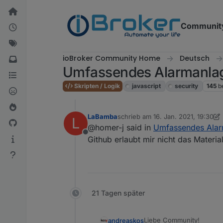
Weiter zum Inhalt
Communit
ioBroker Community Home
Deutsch
Umfassendes Alarmanlag
Skripten / Logik
javascript
security
145
b
LaBamba
schrieb am
16. Jan. 2021, 19:30
L
zuletzt editiert von LaBamba
@homer-j said in
Umfassendes Alar
Offline
Github erlaubt mir nicht das Materi
21 Tagen später
Liebe Community!
andreaskos