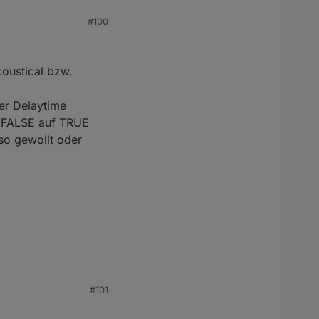
#100
coustical bzw.
er Delaytime
n FALSE auf TRUE
so gewollt oder
#101
nd auf eure Anfragen