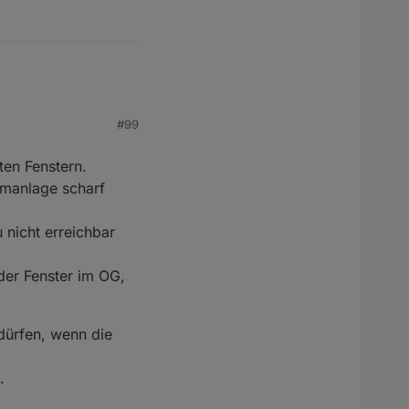
#99
ten Fenstern.
armanlage scharf
 nicht erreichbar
der Fenster im OG,
 dürfen, wenn die
.