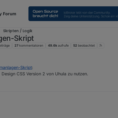
y Forum
Skripten / Logik
en-Skript
eiträge
27
kommentatoren
49.6k
aufrufe
52
beobachtet
manlagen-Skript
:
al Design CSS Version 2 von Uhula zu nutzen.