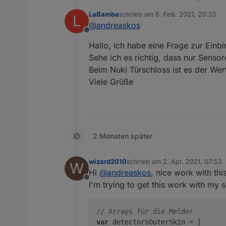
LaBamba
schrieb am
6. Feb. 2021, 20:33
L
Kurzfassung
zuletzt editiert von
@
andreaskos
Hier stelle ich ein Skrip
Offline
Datenpunkte (default unt
LG Andreas
Hallo, ich habe eine Frage zur Einb
Langfassung
Sehe ich es richtig, dass nur Senso
Beim Nuki Türschloss ist es der Wer
Viele Grüße
Vorgeschichte
Aufbau
Die Alarmanlage besteht
Schaltstellen für sc
2 Monaten später
Außer den Einbruchsmeld
Alarmgeber
erfolgen kann. Hierfür bi
Einbruchsmelder
wizard2010
schrieb am
2. Apr. 2021, 07:52
Verwendung in Scripts, S
alarmanlage_ausse
W
zuletzt editiert von
Hi
@
andreaskos
Für die Einbruchsmelder
, nice work with thi
Funktion: scharf/unscha
In dieser Aufzählun
sie geschlossen sind). D
Grundsätzlich kann die A
Öffnungskontakte, G
Offline
I'm trying to get this work with my 
der Objekte in ioBroker
Bediener selbst extern a
alarmanlage_innen
Das bedeutet also, dass 
Per default (kann in den
Intern bedeutet, dass si
Hier werden die Me
Gruppen auch als verzög
verwendet werden.
Bewegungsmelder, Nä
enthalten sein.
ACHTUNG: Scharf (egal, o
// Arrays für die Melder
Die Scharfschaltung für 
alarmanlage_verzo
also geschlossen sind! Sol
var
 detectorsOuterSkin = [
