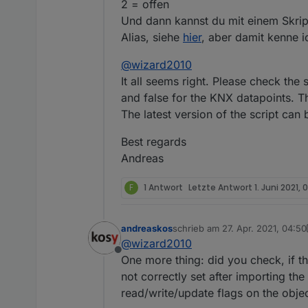
2 = offen
der Anlage garantie
Und dann kannst du mit einem Skrip
Alias, siehe
hier
, aber damit kenne i
@
wizard2010
It all seems right. Please check the 
and false for the KNX datapoints. Th
The latest version of the script can b
Best regards
Andreas
F
1 Antwort
Letzte Antwort
1. Juni 2021, 0
andreaskos
schrieb am
27. Apr. 2021, 04:50
zuletzt editiert von andreaskos
@
wizard2010
Offline
One more thing: did you check, if th
not correctly set after importing t
read/write/update flags on the obje