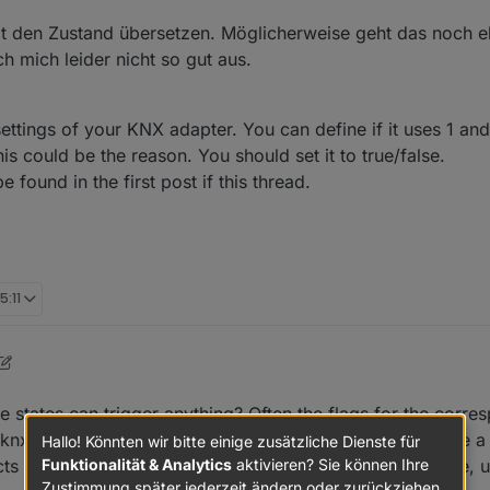
rt, auch, wenn diese zuvor im Zustand "scharf" war.
t den Zustand übersetzen. Möglicherweise geht das noch e
ch mich leider nicht so gut aus.
settings of your KNX adapter. You can define if it uses 1 and
is could be the reason. You should set it to true/false.
e found in the first post if this thread.
5:11
e states can trigger anything? Often the flags for the corr
he knxproj-file by the KNX adapter. Maybe you should have a 
Hallo! Könnten wir bitte einige zusätzliche Dienste für
Funktionalität & Analytics
aktivieren? Sie können Ihre
cts tab. There you should set them read=true, write=false, 
Zustimmung später jederzeit ändern oder zurückziehen.