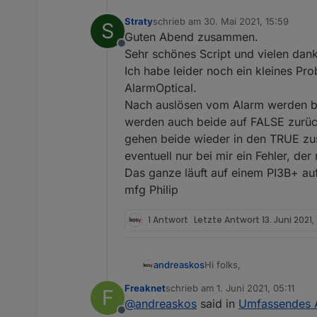
Straty
schrieb am
30. Mai 2021, 15:59
S
zuletzt editiert von
Guten Abend zusammen.
Offline
Sehr schönes Script und vielen dank
Ich habe leider noch ein kleines Pr
AlarmOptical.
Nach auslösen vom Alarm werden bei
werden auch beide auf FALSE zurüc
gehen beide wieder in den TRUE zus
eventuell nur bei mir ein Fehler, der 
Das ganze läuft auf einem PI3B+ auf
mfg Philip
1 Antwort
Letzte Antwort
13. Juni 2021,
Hi folks,
andreaskos
Freaknet
schrieb am
1. Juni 2021, 05:11
F
Danke für euer Interesse
zuletzt editiert von
@
andreaskos
said in
Umfassendes A
eingehen: