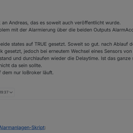
 an Andreas, das es soweit auch veröffentlicht wurde.
oblem mit der Alarmierung über die beiden Outputs AlarmAc
de states auf TRUE gesetzt. Soweit so gut. nach Ablauf d
k gesetzt, jedoch bei erneutem Wechsel eines Sensors vo
tand und durchlaufen wieder die Delaytime. Ist das ganze 
nicht da sein sollte.
 dem nur IoBroker läuft.
 19:37
 an dem Skript. Ich möchte mich für die späte Reaktion entschuldigen u
larmanlagen-Skript
: