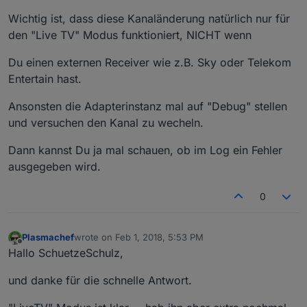
Wichtig ist, dass diese Kanaländerung natürlich nur für
den "Live TV" Modus funktioniert, NICHT wenn
Du einen externen Receiver wie z.B. Sky oder Telekom
Entertain hast.
Ansonsten die Adapterinstanz mal auf "Debug" stellen
und versuchen den Kanal zu wecheln.
Dann kannst Du ja mal schauen, ob im Log ein Fehler
ausgegeben wird.
0
Plasmachef
wrote on
Feb 1, 2018, 5:53 PM
last edited by
Offline
Hallo SchuetzeSchulz,
und danke für die schnelle Antwort.