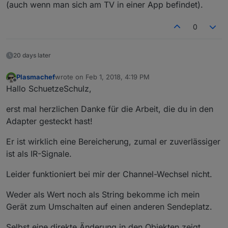
(auch wenn man sich am TV in einer App befindet).
0
20 days later
Plasmachef
wrote on
Feb 1, 2018, 4:19 PM
last edited by
Offline
Hallo SchuetzeSchulz,
erst mal herzlichen Danke für die Arbeit, die du in den
Adapter gesteckt hast!
Er ist wirklich eine Bereicherung, zumal er zuverlässiger
ist als IR-Signale.
Leider funktioniert bei mir der Channel-Wechsel nicht.
Weder als Wert noch als String bekomme ich mein
Gerät zum Umschalten auf einen anderen Sendeplatz.
Selbst eine direkte Änderung in den Objekten zeigt