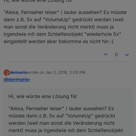
"Alexa, Fernseher leiser" / lauter aussehen? Es müsste
dann z.B. 5x auf "VolumeUp" gedrückt werden (weil
man sonst die Veränderung nicht merkt) muss ja
irgendwie mit dem Schleifenobjekt "wiederhole 5x"
eingestellt werden aber bekomme es nicht hin :(
0
dermario
wrote on
Jan 2, 2018, 2:03 PM
D
last edited by
Offline
@
dermario
:
Hi, wie würde eine Lösung für
"Alexa, Fernseher leiser" / lauter aussehen? Es
müsste dann z.B. 5x auf "VolumeUp" gedrückt
werden (weil man sonst die Veränderung nicht
merkt) muss ja irgendwie mit dem Schleifenobjekt