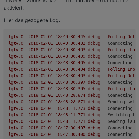
"LiveTV" Modus ist klar … hab ihn aber extra nochmal
aktiviert.
Hier das gezogene Log:
lgtv.0
2018-02-01 18:49:30.445	
debug
Polling
Onli
lgtv.0
2018-02-01 18:49:30.432	
debug
Connecting t
lgtv.0
2018-02-01 18:49:30.403	
debug
Polling
chan
lgtv.0
2018-02-01 18:48:30.409	
debug
Connecting t
lgtv.0
2018-02-01 18:48:30.405	
debug
Connecting t
lgtv.0
2018-02-01 18:48:30.404	
debug
Polling
Inpu
lgtv.0
2018-02-01 18:48:30.403	
debug
Polling
Onli
lgtv.0
2018-02-01 18:48:30.397	
debug
Connecting t
lgtv.0
2018-02-01 18:48:30.395	
debug
Polling
chan
lgtv.0
2018-02-01 18:48:28.674	
debug
Connecting t
lgtv.0
2018-02-01 18:48:28.671	
debug
Sending swit
lgtv.0
2018-02-01 18:48:11.773	
debug
Connecting t
lgtv.0
2018-02-01 18:48:11.771	
debug
Switching to
lgtv.0
2018-02-01 18:48:11.771	
debug
Sending laun
lgtv.0
2018-02-01 18:47:30.407	
debug
Connecting t
lgtv.0
2018-02-01 18:47:30.400	
debug
Connecting t