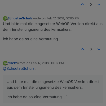
0
SchuetzeSchulz
wrote on
Feb 17, 2018, 10:05 PM
S
last edited by
Offline
Und bitte mal die eingesetzte WebOS Version direkt aus
dem Einstellungsmenü des Fernsehers.
Ich habe da so eine Vermutung…
0
rh1212
wrote on
Feb 17, 2018, 10:07 PM
R
last edited by
Feb 17, 2018, 11:18 PM
Offline
@
SchuetzeSchulz
:
Und bitte mal die eingesetzte WebOS Version direkt
aus dem Einstellungsmenü des Fernsehers.
Ich habe da so eine Vermutung… `