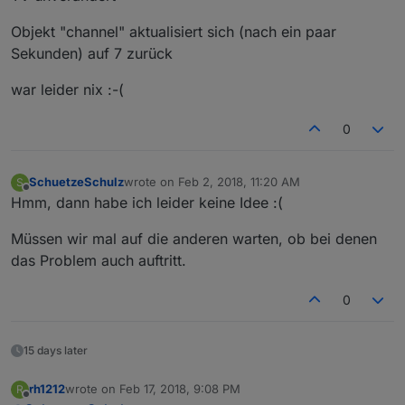
Objekt "channel" aktualisiert sich (nach ein paar
Sekunden) auf 7 zurück
war leider nix :-(
0
SchuetzeSchulz
wrote on
Feb 2, 2018, 11:20 AM
S
last edited by
Offline
Hmm, dann habe ich leider keine Idee :(
Müssen wir mal auf die anderen warten, ob bei denen
das Problem auch auftritt.
0
15 days later
rh1212
wrote on
Feb 17, 2018, 9:08 PM
R
last edited by
Offline