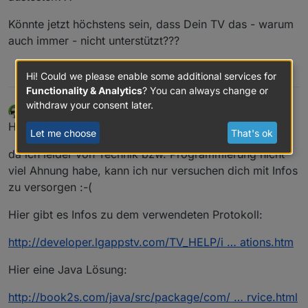
Könnte jetzt höchstens sein, dass Dein TV das - warum
auch immer - nicht unterstützt???
0
Hi! Could we please enable some additional services for
Functionality & Analytics
? You can always change or
withdraw your consent later.
Plasmachef
wrote on
Feb 2, 2018, 11:04 AM
last edited by
Offline
Hallo SchuetzeSchulz,
Let me choose
That's ok
da ich leider von Technik bzw. Programmierung nicht
viel Ahnung habe, kann ich nur versuchen dich mit Infos
zu versorgen :-(
Hier gibt es Infos zu dem verwendeten Protokoll:
http://developer.lgappstv.com/TV_HELP/i … ations.htm
Hier eine Java Lösung:
http://book2s.com/java/src/package/com/ … rvice.html