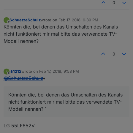
0
SchuetzeSchulz
wrote on
Feb 17, 2018, 9:39 PM
S
last edited by
Offline
Könnten die, bei denen das Umschalten des Kanals
nicht funktioniert mir mal bitte das verwendete TV-
Modell nennen?
0
rh1212
wrote on
Feb 17, 2018, 9:58 PM
R
last edited by
Offline
@
SchuetzeSchulz
:
Könnten die, bei denen das Umschalten des Kanals
nicht funktioniert mir mal bitte das verwendete TV-
Modell nennen? `
LG 55LF652V