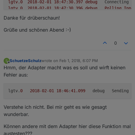
lgtv.0
2018-02-01 18:47:30.397	
debug
Connecting t
lgtv.0
2018-02-01 18:47:30.396	
debug
Polling
Inpu
lgtv.0
2018-02-01 18:47:30.393	
debug
Polling
Onli
Danke für drüberschaun!
lgtv.0
2018-02-01 18:47:30.391	
debug
Polling
chan
lgtv.0
2018-02-01 18:46:41.112	
debug
Connecting t
Grüße und schönen Abend :-)
lgtv.0
2018-02-01 18:46:41.099	
debug
Sending swit
lgtv.0
2018-02-01 18:46:30.378	
info
Ready. Confi
0
lgtv.0
2018-02-01 18:46:30.370	
info
starting.
Ve
lgtv.0
2018-02-01 18:46:30.318	
debug
statesDB
con
lgtv.0
2018-02-01 18:46:30.244	
debug
objectDB
con
SchuetzeSchulz
wrote on
Feb 1, 2018, 6:07 PM
S
last edited by
Offline
Hmm, der Adapter macht was es soll und wirft keinen
Fehler aus:
lgtv.
0
2018
-
02
-
01
18
:
46
:
41.099
   debug   Sending s
Verstehe ich nicht. Bei mir geht es wie gesagt
wunderbar.
Können andere mit dem Adapter hier diese Funktion mal
austesten???