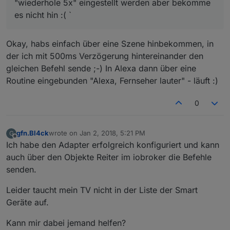
"wiederhole 5x" eingestellt werden aber bekomme
es nicht hin :( `
Okay, habs einfach über eine Szene hinbekommen, in
der ich mit 500ms Verzögerung hintereinander den
gleichen Befehl sende ;-) In Alexa dann über eine
Routine eingebunden "Alexa, Fernseher lauter" - läuft :)
0
gfn.Bl4ck
wrote on
Jan 2, 2018, 5:21 PM
G
last edited by
Offline
Ich habe den Adapter erfolgreich konfiguriert und kann
auch über den Objekte Reiter im iobroker die Befehle
senden.
Leider taucht mein TV nicht in der Liste der Smart
Geräte auf.
Kann mir dabei jemand helfen?