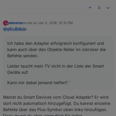
0
pdmetze
wrote on
Jan 5, 2018, 10:15 PM
P
last edited by
Offline
@
gfn.Bl4ck
:
Ich habe den Adapter erfolgreich konfiguriert und
kann auch über den Objekte Reiter im iobroker die
Befehle senden.
Leider taucht mein TV nicht in der Liste der Smart
Geräte auf.
Kann mir dabei jemand helfen? `
Meinst du Smart Devices vom Cloud Adapter? Er wird
dort nicht automatisch hinzugefügt. Du kannst einzelne
Befehle über das Plus-Symbol oben links hinzufügen.
Dazu musst du aber vermutlich für jeden