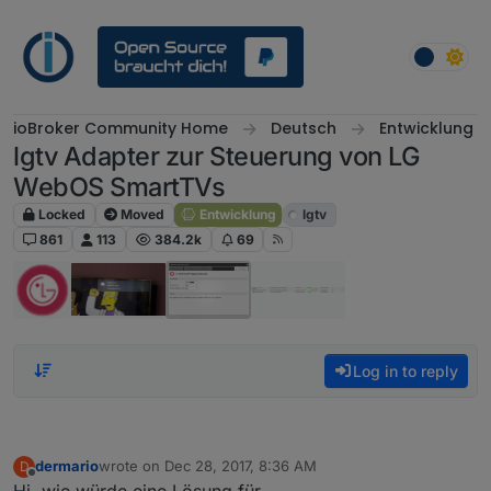
Skip to content
ioBroker Community Home
Deutsch
Entwicklung
lgtv Adapter zur Steuerung von LG
WebOS SmartTVs
Locked
Moved
Entwicklung
lgtv
861
113
384.2k
69
Log in to reply
dermario
wrote on
Dec 28, 2017, 8:36 AM
D
last edited by
Offline
Hi, wie würde eine Lösung für