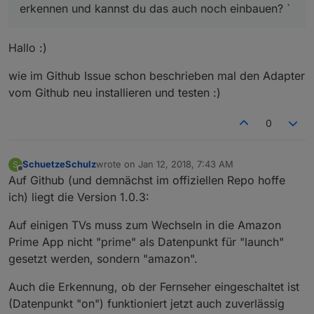
erkennen und kannst du das auch noch einbauen? `
Hallo :)
wie im Github Issue schon beschrieben mal den Adapter
vom Github neu installieren und testen :)
0
SchuetzeSchulz
wrote on
Jan 12, 2018, 7:43 AM
S
last edited by
Offline
Auf Github (und demnächst im offiziellen Repo hoffe
ich) liegt die Version 1.0.3:
Auf einigen TVs muss zum Wechseln in die Amazon
Prime App nicht "prime" als Datenpunkt für "launch"
gesetzt werden, sondern "amazon".
Auch die Erkennung, ob der Fernseher eingeschaltet ist
(Datenpunkt "on") funktioniert jetzt auch zuverlässig