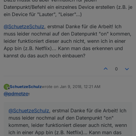
Datenpunkt/Befehl ein einzelnes Device erstellen (z.B. je
ein Device für "Lauter", "Leiser"…)
@
SchuetzeSchulz
, erstmal Danke für die Arbeit! Ich
muss leider nochmal auf den Datenpunkt "on" kommen,
leider funktioniert dieser auch nicht, wenn ich in einer
App bin (z.B. Netflix)... Kann man das erkennen und
kannst du das auch noch einbauen?
0
SchuetzeSchulz
wrote on
Jan 9, 2018, 12:21 AM
S
last edited by
Offline
@
pdmetze
:
@
SchuetzeSchulz
, erstmal Danke für die Arbeit! Ich
muss leider nochmal auf den Datenpunkt "on"
kommen, leider funktioniert dieser auch nicht, wenn
ich in einer App bin (z.B. Netflix)… Kann man das