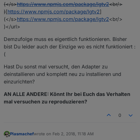
(</s>
https://www.npmjs.com/package/lgtv2
<br/>
)
[
https://www.npmjs.com/package/lgtv2
]
(</s>
https://www.npmjs.com/package/lgtv2
<br/>
)</url>
Demzufolge muss es eigentlich funktionieren. Bisher
bist Du leider auch der Einzige wo es nicht funktioniert :
(
Hast Du sonst mal versucht, den Adapter zu
deinstallieren und komplett neu zu installieren und
einzurichten?
AN ALLE ANDERE: Könnt Ihr bei Euch das Verhalten
mal versuchen zu reproduzieren?
0
Plasmachef
wrote on
Feb 2, 2018, 11:18 AM
last edited by
Offline