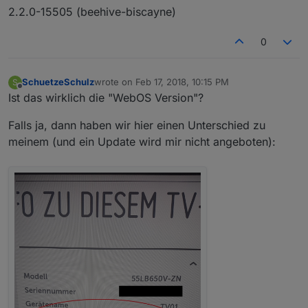
2.2.0-15505 (beehive-biscayne)
0
SchuetzeSchulz
wrote on
Feb 17, 2018, 10:15 PM
S
last edited by
Offline
Ist das wirklich die "WebOS Version"?
Falls ja, dann haben wir hier einen Unterschied zu
meinem (und ein Update wird mir nicht angeboten):