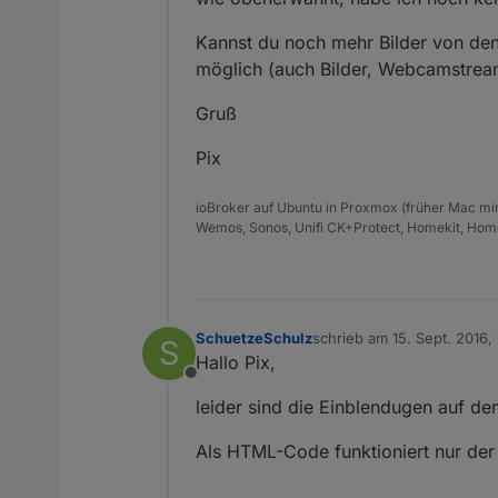
Kannst du noch mehr Bilder von de
möglich (auch Bilder, Webcamstrea
Gruß
Pix
ioBroker auf Ubuntu in Proxmox (früher Mac mini
Wemos, Sonos, Unifi CK+Protect, Homekit, Home
SchuetzeSchulz
schrieb am
15. Sept. 2016, 
S
zuletzt editiert von
Hallo Pix,
Offline
leider sind die Einblendugen auf de
Als HTML-Code funktioniert nur der 