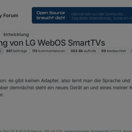
y Forum
Entwicklung
rung von LG WebOS SmartTVs
v
861
beiträge
113
kommentatoren
383.6k
aufrufe
69
beobachtet
on: es gibt keinen Adapter, also lernt man die Sprache und 
ber demnächst steht ein neues Gerät an und eines meiner Ka
r.
 (bis OS X 10.12.6 Sierra), VIS via iOS; angeschlossen: Homematic CCU2, Homepi