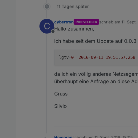
11 Tagen später
cybertron
schrieb am
11. Sept.
DEVELOPER
C
zuletzt editiert von
Hallo zusammen,
Offline
ich habe seit dem Update auf 0.0.3
lgtv-
0
2016
-
09
-
11
19
:
51
:
57.258
da ich ein völlig anderes Netzsegem
überhaupt eine Anfrage an diese Ad
Gruss
Silvio
Homoran
schrieb am
11. Sept. 2016, 18:05