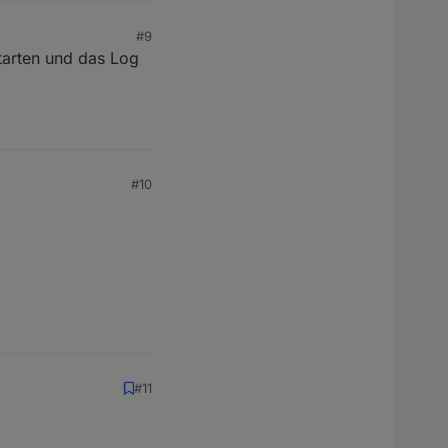
#9
tarten und das Log
#10
#11