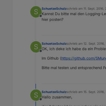
SchuetzeSchulz
schrieb am
11. Sept. 2016,
S
zuletzt editiert von
Kannst Du bitte mal den Logging-Le
Offline
hier posten?
SchuetzeSchulz
schrieb am
12. Sept. 2016, 
S
zuletzt editiert von
OK, ich deke ich habe da ein Proble
Offline
Im Github (
https://github.com/SMund
Bitte mal testen und entsprechend 
SchuetzeSchulz
schrieb am
15. Sept. 2016,
S
zuletzt editiert von
Hallo zusammen,
Offline