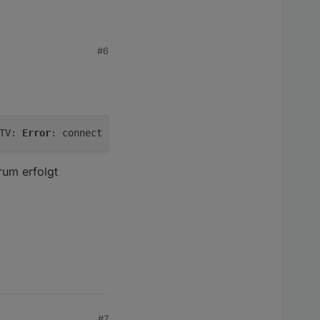
#6
TV: 
Error
: connect ETIMEDOUT 
192.168
.
178.60
:
3000
rum erfolgt
#7