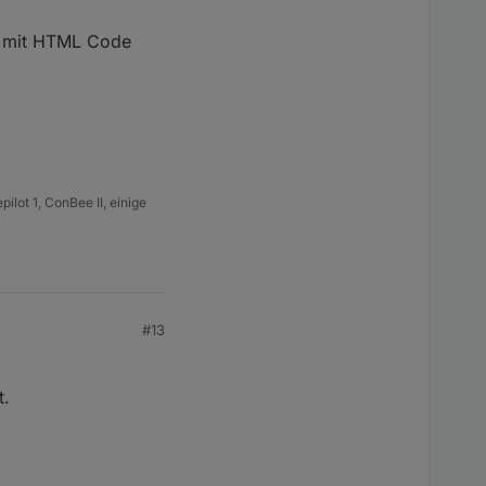
n mit HTML Code
lot 1, ConBee II, einige
#13
t.