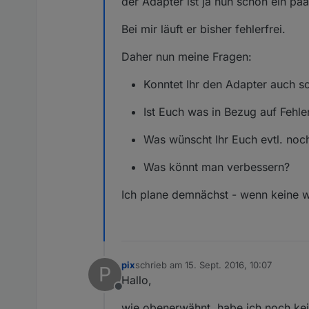
der Adapter ist ja nun schon ein paa
Bei mir läuft er bisher fehlerfrei.
Daher nun meine Fragen:
Konntet Ihr den Adapter auch s
Ist Euch was in Bezug auf Fehler
Was wünscht Ihr Euch evtl. noc
Was könnt man verbessern?
Ich plane demnächst - wenn keine wei
pix
schrieb am
15. Sept. 2016, 10:07
P
zuletzt editiert von
Hallo,
Offline
wie obenerwähnt, habe ich noch kei