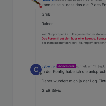
zuletzt editiert von
kann es sein, dass das die IP des E
Nicht stören
Gruß
Rainer
kein Support per PN! - Fragen im Forum stellen
Das Forum freut sich über eine Spende. Benut
der Installationsfixer:
curl -fsL https://iobroker.n
cybertron
schrieb am
11. Sept
DEVELOPER
C
zuletzt editiert von
In der Konfig habe ich die entsprec
Offline
Daher wundert mich ja der Log-Eint
Gruß Silvio