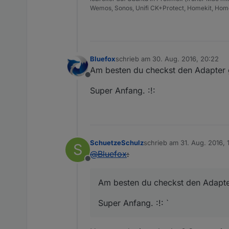
Wemos, Sonos, Unifi CK+Protect, Homekit, Home
Bluefox
schrieb am
30. Aug. 2016, 20:22
zuletzt editiert von
Am besten du checkst den Adapter g
Offline
Super Anfang. :!:
SchuetzeSchulz
schrieb am
31. Aug. 2016, 
S
zuletzt editiert von
@
Bluefox
:
Offline
Am besten du checkst den Adapter
Super Anfang. :!: `