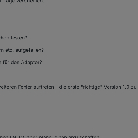
r Tage veröffetlicht.
chon testen?
n etc. aufgefallen?
h für den Adapter?
teren Fehler auftreten - die erste "richtige" Version 1.0 zu 
nen LG TV, aber plane, einen anzuschaffen.