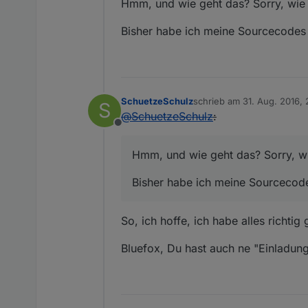
Hmm, und wie geht das? Sorry, wie g
Bisher habe ich meine Sourcecodes (D
SchuetzeSchulz
schrieb am
31. Aug. 2016, 
S
zuletzt editiert von
@
SchuetzeSchulz
:
Offline
Hmm, und wie geht das? Sorry, wie
Bisher habe ich meine Sourcecodes 
So, ich hoffe, ich habe alles richti
Bluefox, Du hast auch ne "Einladun