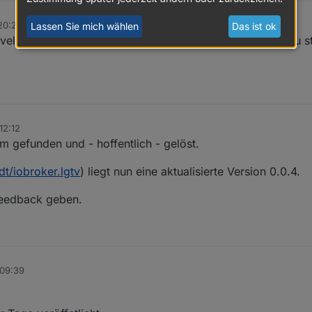
 20:20
Lassen Sie mich wählen
Das ist ok
vel für den Adapter auf "Debug" stellen, den Adapter neu s
12:12
m gefunden und - hoffentlich - gelöst.
t/iobroker.lgtv
) liegt nun eine aktualisierte Version 0.0.4.
Feedback geben.
 09:39