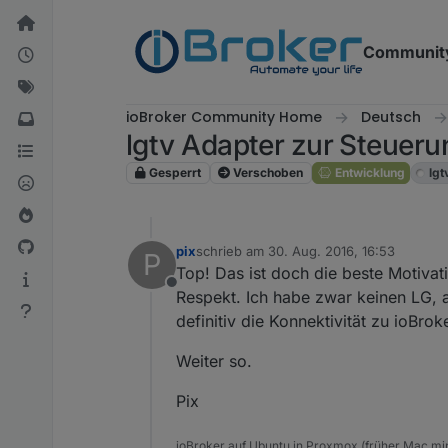
Weiter zum Inhalt
Communit
ioBroker Community Home
Deutsch
lgtv Adapter zur Steue
Gesperrt
Verschoben
Entwicklung
lgt
pix
schrieb am
30. Aug. 2016, 16:53
P
zuletzt editiert von
Top! Das ist doch die beste Motivati
Offline
Respekt. Ich habe zwar keinen LG, a
definitiv die Konnektivität zu ioBroke
Weiter so.
Pix
ioBroker auf Ubuntu in Proxmox (früher Mac mini